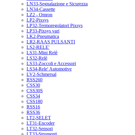
LN33-Segnalazione e Sicurezza
LN34-Cassette
LZ2 - Omron
LP2-Pixsys
LP32-Termoregolatori Pixsys
LP33-Pixsys vari
LK2-Pneumatica
LR2-RAAS PULSANTI
LS2-RELE'
LS31-Mini Relè
LS32-Relè
LS33-Zoccoli e Accessori
LS34-Rele' Automotive
LV2-Schmersal
RSS260
CSS30
CSS30S
CSS34
CSS180
RSS16
RSS36
LT2-SELET
LT31-Encoder
LT32-Sensori
LT33-Strumenti