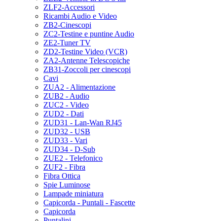
ZLF2-Accessori
Ricambi Audio e Video
ZB2-Cinescopi
ZC2-Testine e puntine Audio
ZE2-Tuner TV
ZD2-Testine Video (VCR)
ZA2-Antenne Telescopiche
ZB31-Zoccoli per cinescopi
Cavi
ZUA2 - Alimentazione
ZUB2 - Audio
ZUC2 - Video
ZUD2 - Dati
ZUD31 - Lan-Wan RJ45
ZUD32 - USB
ZUD33 - Vari
ZUD34 - D-Sub
ZUE2 - Telefonico
ZUF2 - Fibra
Fibra Ottica
Spie Luminose
Lampade miniatura
Capicorda - Puntali - Fascette
Capicorda
Puntalini