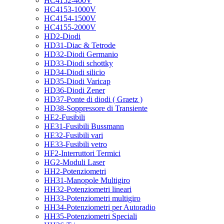
HC4152-400V
HC4153-1000V
HC4154-1500V
HC4155-2000V
HD2-Diodi
HD31-Diac & Tetrode
HD32-Diodi Germanio
HD33-Diodi schottky
HD34-Diodi silicio
HD35-Diodi Varicap
HD36-Diodi Zener
HD37-Ponte di diodi ( Graetz )
HD38-Soppressore di Transiente
HE2-Fusibili
HE31-Fusibili Bussmann
HE32-Fusibili vari
HE33-Fusibili vetro
HF2-Interruttori Termici
HG2-Moduli Laser
HH2-Potenziometri
HH31-Manopole Multigiro
HH32-Potenziometri lineari
HH33-Potenziometri multigiro
HH34-Potenziometri per Autoradio
HH35-Potenziometri Speciali