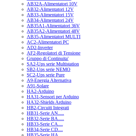
AB32A-Alimentatori 10V
AB32-Alimentatori 12V
AB33-Alimentatori 15V
AB34-Alimentatori 24V
AB35A1-Alimentatori 36V
AB35A2-Alimentatori 48V
AB35-Alimentatori MULTI
AC2-Alimentatori PC
AD2-Inverter
AF2-Regolatori di Tensione
Gruppo di Continuita'
SA2-Ups serie Multistation
SB2-Ups serie NEMO
SC2-Ups serie Pure
A9-Energia Alternativa
A91-Solare
HA2-Arduino
HA31-Sensori per Arduino
HA32-Shields Arduino
HB2-Circuiti Integrati
HB31-Serie AN.....
HB32-Serie BA.....
HB33-Serie CA....
HB34-Serie CD....
HB35-Serie HA.....