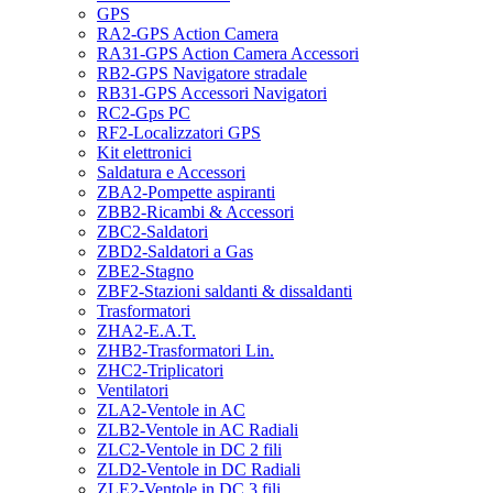
GPS
RA2-GPS Action Camera
RA31-GPS Action Camera Accessori
RB2-GPS Navigatore stradale
RB31-GPS Accessori Navigatori
RC2-Gps PC
RF2-Localizzatori GPS
Kit elettronici
Saldatura e Accessori
ZBA2-Pompette aspiranti
ZBB2-Ricambi & Accessori
ZBC2-Saldatori
ZBD2-Saldatori a Gas
ZBE2-Stagno
ZBF2-Stazioni saldanti & dissaldanti
Trasformatori
ZHA2-E.A.T.
ZHB2-Trasformatori Lin.
ZHC2-Triplicatori
Ventilatori
ZLA2-Ventole in AC
ZLB2-Ventole in AC Radiali
ZLC2-Ventole in DC 2 fili
ZLD2-Ventole in DC Radiali
ZLE2-Ventole in DC 3 fili