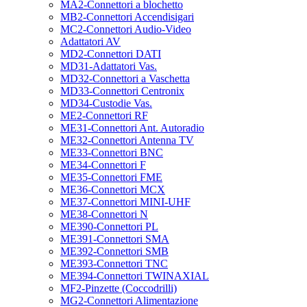
MA2-Connettori a blochetto
MB2-Connettori Accendisigari
MC2-Connettori Audio-Video
Adattatori AV
MD2-Connettori DATI
MD31-Adattatori Vas.
MD32-Connettori a Vaschetta
MD33-Connettori Centronix
MD34-Custodie Vas.
ME2-Connettori RF
ME31-Connettori Ant. Autoradio
ME32-Connettori Antenna TV
ME33-Connettori BNC
ME34-Connettori F
ME35-Connettori FME
ME36-Connettori MCX
ME37-Connettori MINI-UHF
ME38-Connettori N
ME390-Connettori PL
ME391-Connettori SMA
ME392-Connettori SMB
ME393-Connettori TNC
ME394-Connettori TWINAXIAL
MF2-Pinzette (Coccodrilli)
MG2-Connettori Alimentazione