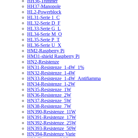
HH36-Trimmer
HH37-Manopole
HL2-Powerblock
HL31-Serie 1_C
HL32-Serie D_F
HL33-Serie G_L
HL34-Serie M_O
HL35-Serie P_T
HL36-Serie U_X
HM2-Raspberry Pi
HM31-shield Raspberry Pi
HN2-Resistenze
HN31-Resistenze_1-4W_1%
HN32-Resistenze_1-4W
HN33-Resistenze_1-4W_Antifiamma
HN34-Resistenze_1-2W
HN35-Resistenze_1W
HN36-Resistenze_2W
HN37-Resistenze_5W
HN38-Resistenze_7W
HN390-Resistenze_11W
HN391-Resistenze_17W
HN392-Resistenze_25W
HN393-Resistenze_50W
HN394-Resistenze Varie