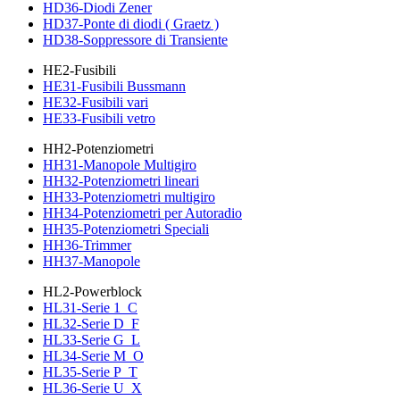
HD36-Diodi Zener
HD37-Ponte di diodi ( Graetz )
HD38-Soppressore di Transiente
HE2-Fusibili
HE31-Fusibili Bussmann
HE32-Fusibili vari
HE33-Fusibili vetro
HH2-Potenziometri
HH31-Manopole Multigiro
HH32-Potenziometri lineari
HH33-Potenziometri multigiro
HH34-Potenziometri per Autoradio
HH35-Potenziometri Speciali
HH36-Trimmer
HH37-Manopole
HL2-Powerblock
HL31-Serie 1_C
HL32-Serie D_F
HL33-Serie G_L
HL34-Serie M_O
HL35-Serie P_T
HL36-Serie U_X