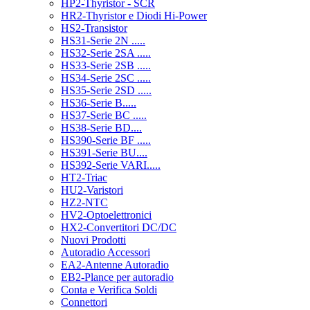
HP2-Thyristor - SCR
HR2-Thyristor e Diodi Hi-Power
HS2-Transistor
HS31-Serie 2N .....
HS32-Serie 2SA .....
HS33-Serie 2SB .....
HS34-Serie 2SC .....
HS35-Serie 2SD .....
HS36-Serie B.....
HS37-Serie BC .....
HS38-Serie BD....
HS390-Serie BF .....
HS391-Serie BU....
HS392-Serie VARI.....
HT2-Triac
HU2-Varistori
HZ2-NTC
HV2-Optoelettronici
HX2-Convertitori DC/DC
Nuovi Prodotti
Autoradio Accessori
EA2-Antenne Autoradio
EB2-Plance per autoradio
Conta e Verifica Soldi
Connettori