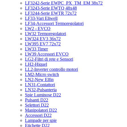
LF3242-Serie EWPC_PX_TM_EM 38x72
LF3243-Serie EWTQ 48x48
LF3244-Serie EWTR 72x72
LF33-Vari Eliwell
LF34-Accessori Termoregolatori
LW2 - EVCO
LW32 Termoregolatori
LW324 EV3 36x72
LW395 EV7 72x72
LW33 Timer
LW39 Accessori EVCO
LG2-Filtri di rete e Sensori
LH2-Hiquel
LL2-Inverter controllo motori
LM2-Micro switch
LN2-New Elfin
LN31-Contattori
LN32-Pulsanteria
Spie Luminose D22
Pulsanti D22
Selettori D22
Manipolatori D22
Accessori D22
Lampade per spie
Etichette D22