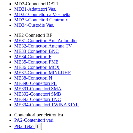
MD2-Connettori DATI
MD31-Adattatori Vas.
MD32-Connettori a Vaschetta
MD33-Connettori Centronix
MD34-Custodie Vas.
ME2-Connettori RF
ME31-Connettori Ant. Autoradio
ME32-Connettori Antenna TV
ME33-Connettori BNC
ME34-Connettori F
ME35-Connettori FME
ME36-Connettori MCX
ME37-Connettori MINI-UHF
ME38-Connettori N
ME390-Connettori PL
ME391-Connettori SMA
ME392-Connettori SMB
ME393-Connettori TNC
ME394-Connettori TWINAXIAL
Contenitori per elettronica
PA2-Contenitori vari
PB2-Teko
