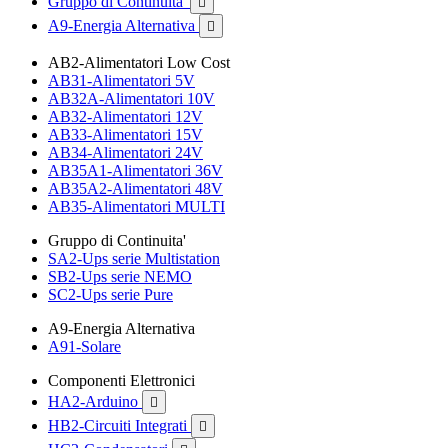
Gruppo di Continuita'

A9-Energia Alternativa

AB2-Alimentatori Low Cost
AB31-Alimentatori 5V
AB32A-Alimentatori 10V
AB32-Alimentatori 12V
AB33-Alimentatori 15V
AB34-Alimentatori 24V
AB35A1-Alimentatori 36V
AB35A2-Alimentatori 48V
AB35-Alimentatori MULTI
Gruppo di Continuita'
SA2-Ups serie Multistation
SB2-Ups serie NEMO
SC2-Ups serie Pure
A9-Energia Alternativa
A91-Solare
Componenti Elettronici
HA2-Arduino

HB2-Circuiti Integrati
