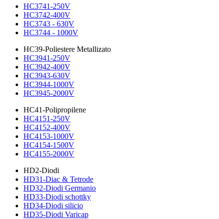
HC3741-250V
HC3742-400V
HC3743 - 630V
HC3744 - 1000V
HC39-Poliestere Metallizato
HC3941-250V
HC3942-400V
HC3943-630V
HC3944-1000V
HC3945-2000V
HC41-Polipropilene
HC4151-250V
HC4152-400V
HC4153-1000V
HC4154-1500V
HC4155-2000V
HD2-Diodi
HD31-Diac & Tetrode
HD32-Diodi Germanio
HD33-Diodi schottky
HD34-Diodi silicio
HD35-Diodi Varicap