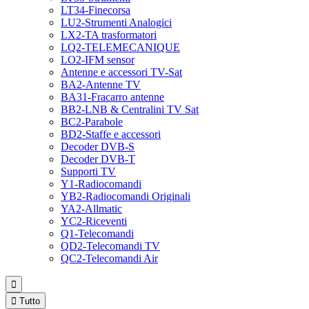
LT34-Finecorsa
LU2-Strumenti Analogici
LX2-TA trasformatori
LQ2-TELEMECANIQUE
LO2-IFM sensor
Antenne e accessori TV-Sat
BA2-Antenne TV
BA31-Fracarro antenne
BB2-LNB & Centralini TV Sat
BC2-Parabole
BD2-Staffe e accessori
Decoder DVB-S
Decoder DVB-T
Supporti TV
Y1-Radiocomandi
YB2-Radiocomandi Originali
YA2-Allmatic
YC2-Riceventi
Q1-Telecomandi
QD2-Telecomandi TV
QC2-Telecomandi Air


Tutto