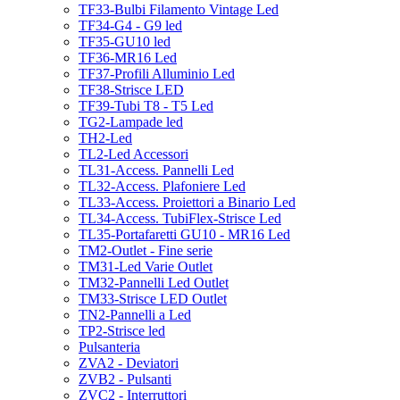
TF33-Bulbi Filamento Vintage Led
TF34-G4 - G9 led
TF35-GU10 led
TF36-MR16 Led
TF37-Profili Alluminio Led
TF38-Strisce LED
TF39-Tubi T8 - T5 Led
TG2-Lampade led
TH2-Led
TL2-Led Accessori
TL31-Access. Pannelli Led
TL32-Access. Plafoniere Led
TL33-Access. Proiettori a Binario Led
TL34-Access. TubiFlex-Strisce Led
TL35-Portafaretti GU10 - MR16 Led
TM2-Outlet - Fine serie
TM31-Led Varie Outlet
TM32-Pannelli Led Outlet
TM33-Strisce LED Outlet
TN2-Pannelli a Led
TP2-Strisce led
Pulsanteria
ZVA2 - Deviatori
ZVB2 - Pulsanti
ZVC2 - Interruttori