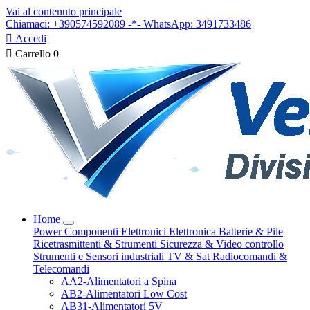
Vai al contenuto principale
Chiamaci: +390574592089 -*- WhatsApp: 3491733486

Accedi

Carrello
0
Home
Power
Componenti Elettronici
Elettronica
Batterie & Pile
Ricetrasmittenti & Strumenti
Sicurezza & Video controllo
Strumenti e Sensori industriali
TV & Sat
Radiocomandi &
Telecomandi
AA2-Alimentatori a Spina
AB2-Alimentatori Low Cost
AB31-Alimentatori 5V