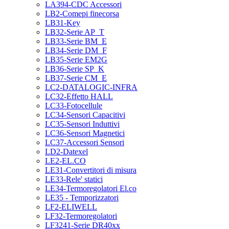
LA394-CDC Accessori
LB2-Comepi finecorsa
LB31-Key
LB32-Serie AP_T
LB33-Serie BM_E
LB34-Serie DM_F
LB35-Serie EM2G
LB36-Serie SP_K
LB37-Serie CM_E
LC2-DATALOGIC-INFRA
LC32-Effetto HALL
LC33-Fotocellule
LC34-Sensori Capacitivi
LC35-Sensori Induttivi
LC36-Sensori Magnetici
LC37-Accessori Sensori
LD2-Datexel
LE2-EL.CO
LE31-Convertitori di misura
LE33-Rele' statici
LE34-Termoregolatori El.co
LE35 - Temporizzatori
LF2-ELIWELL
LF32-Termoregolatori
LF3241-Serie DR40xx