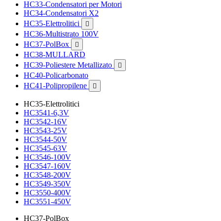
HC33-Condensatori per Motori
HC34-Condensatori X2
HC35-Elettrolitici

HC36-Multistrato 100V
HC37-PolBox

HC38-MULLARD
HC39-Poliestere Metallizato

HC40-Policarbonato
HC41-Polipropilene

HC35-Elettrolitici
HC3541-6,3V
HC3542-16V
HC3543-25V
HC3544-50V
HC3545-63V
HC3546-100V
HC3547-160V
HC3548-200V
HC3549-350V
HC3550-400V
HC3551-450V
HC37-PolBox