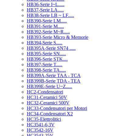
HB36-Serie I~L.....
HB37-Serie LA.....
HB38-Serie LB ~ LF.....
HB390-Serie LM.....
HB391-Serie M.....
HB392-Serie M~R.....
HB393-Serie Micro & Memorie
HB394-Serie S.....
HB395A-Serie SN74 .....
HB395-Serie SN.....
HB396-Serie STK....
HB397-Serie T.....
HB398-Serie TA.....
HB399A-Serie TAA - TCA
HB399B-Serie TDA - TEA
HB399E-Serie U~Z.....
HC2-Condensatori
HC31-Ceramici 50V
HC32-Ceramici 500V
HC33-Condensatori per Motori
HC34-Condensatori X2
HC35-Elettrolitici
HC3541-6,3V
HC3542-16V
HC3543-25V