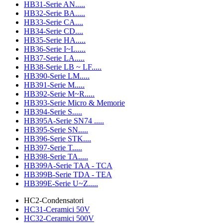
HB31-Serie AN.....
HB32-Serie BA.....
HB33-Serie CA....
HB34-Serie CD....
HB35-Serie HA.....
HB36-Serie I~L.....
HB37-Serie LA.....
HB38-Serie LB ~ LF.....
HB390-Serie LM.....
HB391-Serie M.....
HB392-Serie M~R.....
HB393-Serie Micro & Memorie
HB394-Serie S.....
HB395A-Serie SN74 .....
HB395-Serie SN.....
HB396-Serie STK....
HB397-Serie T.....
HB398-Serie TA.....
HB399A-Serie TAA - TCA
HB399B-Serie TDA - TEA
HB399E-Serie U~Z.....
HC2-Condensatori
HC31-Ceramici 50V
HC32-Ceramici 500V