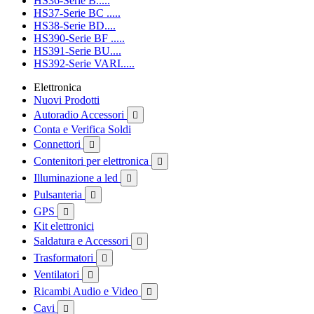
HS36-Serie B.....
HS37-Serie BC .....
HS38-Serie BD....
HS390-Serie BF .....
HS391-Serie BU....
HS392-Serie VARI.....
Elettronica
Nuovi Prodotti
Autoradio Accessori

Conta e Verifica Soldi
Connettori

Contenitori per elettronica

Illuminazione a led

Pulsanteria

GPS

Kit elettronici
Saldatura e Accessori

Trasformatori

Ventilatori

Ricambi Audio e Video

Cavi
