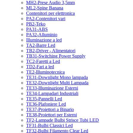
MH2-Prese Audio 3,5mm
ML2-Spine Banana
Contenitori per elettronica
PA2-Contenitori vari
PB2-Teko
PA31-ABS
PA32-Alluminio
Illuminazione a led
TA2-Barre Led
TB2-Driver - Alimentatori
TB31-Switching Power Supply
TC2-Faretti a Led
TD2-Fari a led
TE2-Illuminotecnica
TE31-Downlight Mono lampada
TE32-Downlight Multi Lampada
TE33-Illuminazione Esterni
TE34-Lampadari Industriali
TE35-Pannelli Led
TE36-Plafoniere Led
TE37-Proiettori a Binario
TE38-Proiettori per Esterni
TF2-Lampade Bulbi Strisce Tubi LED
TF31-Bulbi Classici Led
TF32-Bulbi Filamento Clear Led