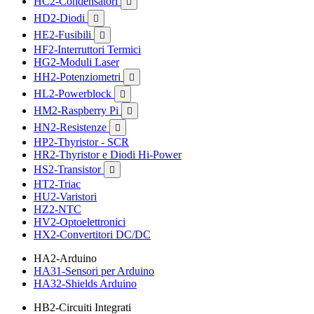
HC2-Condensatori

HD2-Diodi

HE2-Fusibili

HF2-Interruttori Termici
HG2-Moduli Laser
HH2-Potenziometri

HL2-Powerblock

HM2-Raspberry Pi

HN2-Resistenze

HP2-Thyristor - SCR
HR2-Thyristor e Diodi Hi-Power
HS2-Transistor

HT2-Triac
HU2-Varistori
HZ2-NTC
HV2-Optoelettronici
HX2-Convertitori DC/DC
HA2-Arduino
HA31-Sensori per Arduino
HA32-Shields Arduino
HB2-Circuiti Integrati