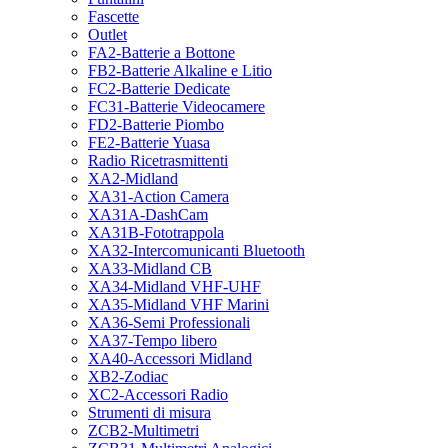
Fascette
Outlet
FA2-Batterie a Bottone
FB2-Batterie Alkaline e Litio
FC2-Batterie Dedicate
FC31-Batterie Videocamere
FD2-Batterie Piombo
FE2-Batterie Yuasa
Radio Ricetrasmittenti
XA2-Midland
XA31-Action Camera
XA31A-DashCam
XA31B-Fototrappola
XA32-Intercomunicanti Bluetooth
XA33-Midland CB
XA34-Midland VHF-UHF
XA35-Midland VHF Marini
XA36-Semi Professionali
XA37-Tempo libero
XA40-Accessori Midland
XB2-Zodiac
XC2-Accessori Radio
Strumenti di misura
ZCB2-Multimetri