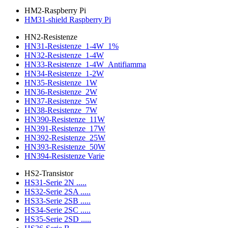
HM2-Raspberry Pi
HM31-shield Raspberry Pi
HN2-Resistenze
HN31-Resistenze_1-4W_1%
HN32-Resistenze_1-4W
HN33-Resistenze_1-4W_Antifiamma
HN34-Resistenze_1-2W
HN35-Resistenze_1W
HN36-Resistenze_2W
HN37-Resistenze_5W
HN38-Resistenze_7W
HN390-Resistenze_11W
HN391-Resistenze_17W
HN392-Resistenze_25W
HN393-Resistenze_50W
HN394-Resistenze Varie
HS2-Transistor
HS31-Serie 2N .....
HS32-Serie 2SA .....
HS33-Serie 2SB .....
HS34-Serie 2SC .....
HS35-Serie 2SD .....