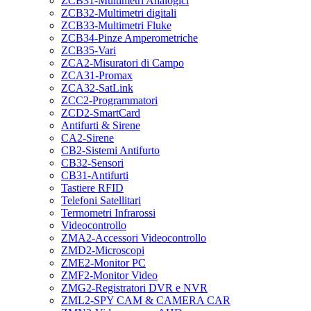
ZCB31-Multimetri Analogici
ZCB32-Multimetri digitali
ZCB33-Multimetri Fluke
ZCB34-Pinze Amperometriche
ZCB35-Vari
ZCA2-Misuratori di Campo
ZCA31-Promax
ZCA32-SatLink
ZCC2-Programmatori
ZCD2-SmartCard
Antifurti & Sirene
CA2-Sirene
CB2-Sistemi Antifurto
CB32-Sensori
CB31-Antifurti
Tastiere RFID
Telefoni Satellitari
Termometri Infrarossi
Videocontrollo
ZMA2-Accessori Videocontrollo
ZMD2-Microscopi
ZME2-Monitor PC
ZMF2-Monitor Video
ZMG2-Registratori DVR e NVR
ZML2-SPY CAM & CAMERA CAR