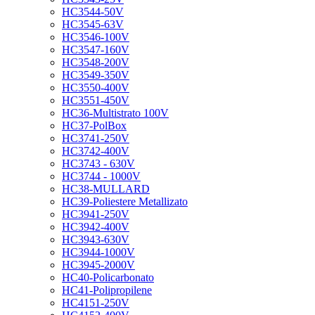
HC3544-50V
HC3545-63V
HC3546-100V
HC3547-160V
HC3548-200V
HC3549-350V
HC3550-400V
HC3551-450V
HC36-Multistrato 100V
HC37-PolBox
HC3741-250V
HC3742-400V
HC3743 - 630V
HC3744 - 1000V
HC38-MULLARD
HC39-Poliestere Metallizato
HC3941-250V
HC3942-400V
HC3943-630V
HC3944-1000V
HC3945-2000V
HC40-Policarbonato
HC41-Polipropilene
HC4151-250V