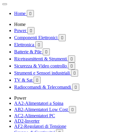
Home

Home
Power

Componenti Elettronici

Elettronica

Batterie & Pile

Ricetrasmittenti & Strumenti

Sicurezza & Video controllo

Strumenti e Sensori industriali

TV & Sat

Radiocomandi & Telecomandi

Power
AA2-Alimentatori a Spina
AB2-Alimentatori Low Cost

AC2-Alimentatori PC
AD2-Inverter
AF2-Regolatori di Tensione