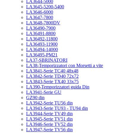
LA3644-5000
LA3645-5200-5400
LA3646-6000
LA3647-7800
LA3648-7800DV
LA36490-7900
LA36491-8800
LA36492-11800
LA36493-11900
LA36494-14000
LA36495-PM21
LA37-SBRINATORI
LA38-Temporizzatori con Morsetti a vite
LA3841-Serie TC40 48x48
LA3842-Serie TD40 72x72
LA3843-Serie TX40 33x75
LA390-Temporizzatori guida Din
LA3941-Serie GU
GZ90 din
LA3942-Serie TU56 din
LA3943-Serie TU93 - TU94 din
LA3944-Serie TV49 din
LA3945-Serie TV51 din
LA3946-Serie TV52 din
LA3947-Serie TV56 din