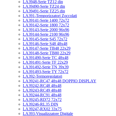
LA3948-Serie TZ12 din
LA39490-Serie TZ24 din
LA39491-Serie TZ25 din
LA391-Temporizzatori Zoccolati
LA39141-Serie 1400 72x72
LA39142-Serie 1800 72x72
LA39143-Serie 2000 96x96
LA39144-Serie 2100 96x96
LA39145-Serie S45 72x72
LA39146-Serie S48 48x48
LA39147-Serie TB48 22x29
LA39148-Serie TB80 22x29
LA391490-Serie TC 48x48
LA391491-Serie TF 22x29
LA391492-Serie TN 39x39
LA391493-Serie TY 72x72
LA392-Termoregolatori
LA39241-RC47 48x48 DOPPIO DISPLAY
LA39242-RC48 48x48
LA39243-RC49 48x48
LA39244-RC91 48x48
LA39245-RD72 72x72
LA39246-RL35 DIN
LA39247-RX02 33x75
LA393-Visualizzatore Digitale