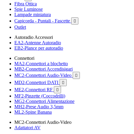
Fibra Ottica
Spie Luminose
Lampade miniatura
Capicorda - Puntali - Fascette

Outlet
Autoradio Accessori
EA2-Antenne Autoradio
EB2-Plance per autoradio
Connettori
MA2-Connettori a blochetto
MB2-Connettori Accendisigari
MC2-Connettori Audio-Video

MD2-Connettori DATI

ME2-Connettori RF

MF2-Pinzette (Coccodrilli)
MG2-Connettori Alimentazione
MH2-Prese Audio 3,5mm
ML2-Spine Banana
MC2-Connettori Audio-Video
Adattatori AV