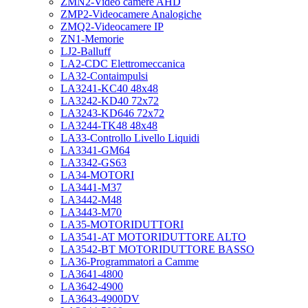
ZMN2-Video camere AHD
ZMP2-Videocamere Analogiche
ZMQ2-Videocamere IP
ZN1-Memorie
LJ2-Balluff
LA2-CDC Elettromeccanica
LA32-Contaimpulsi
LA3241-KC40 48x48
LA3242-KD40 72x72
LA3243-KD646 72x72
LA3244-TK48 48x48
LA33-Controllo Livello Liquidi
LA3341-GM64
LA3342-GS63
LA34-MOTORI
LA3441-M37
LA3442-M48
LA3443-M70
LA35-MOTORIDUTTORI
LA3541-AT MOTORIDUTTORE ALTO
LA3542-BT MOTORIDUTTORE BASSO
LA36-Programmatori a Camme
LA3641-4800
LA3642-4900
LA3643-4900DV