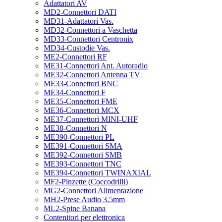
Adattatori AV
MD2-Connettori DATI
MD31-Adattatori Vas.
MD32-Connettori a Vaschetta
MD33-Connettori Centronix
MD34-Custodie Vas.
ME2-Connettori RF
ME31-Connettori Ant. Autoradio
ME32-Connettori Antenna TV
ME33-Connettori BNC
ME34-Connettori F
ME35-Connettori FME
ME36-Connettori MCX
ME37-Connettori MINI-UHF
ME38-Connettori N
ME390-Connettori PL
ME391-Connettori SMA
ME392-Connettori SMB
ME393-Connettori TNC
ME394-Connettori TWINAXIAL
MF2-Pinzette (Coccodrilli)
MG2-Connettori Alimentazione
MH2-Prese Audio 3,5mm
ML2-Spine Banana
Contenitori per elettronica