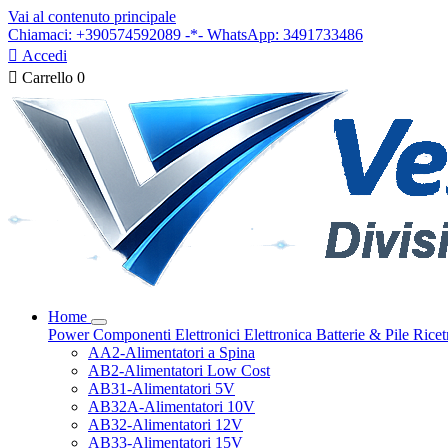
Vai al contenuto principale
Chiamaci: +390574592089 -*- WhatsApp: 3491733486

Accedi

Carrello
0
Home
Power
Componenti Elettronici
Elettronica
Batterie & Pile
Ricet
AA2-Alimentatori a Spina
AB2-Alimentatori Low Cost
AB31-Alimentatori 5V
AB32A-Alimentatori 10V
AB32-Alimentatori 12V
AB33-Alimentatori 15V