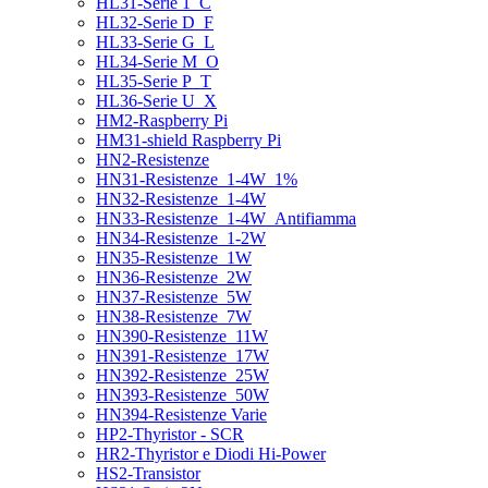
HL31-Serie 1_C
HL32-Serie D_F
HL33-Serie G_L
HL34-Serie M_O
HL35-Serie P_T
HL36-Serie U_X
HM2-Raspberry Pi
HM31-shield Raspberry Pi
HN2-Resistenze
HN31-Resistenze_1-4W_1%
HN32-Resistenze_1-4W
HN33-Resistenze_1-4W_Antifiamma
HN34-Resistenze_1-2W
HN35-Resistenze_1W
HN36-Resistenze_2W
HN37-Resistenze_5W
HN38-Resistenze_7W
HN390-Resistenze_11W
HN391-Resistenze_17W
HN392-Resistenze_25W
HN393-Resistenze_50W
HN394-Resistenze Varie
HP2-Thyristor - SCR
HR2-Thyristor e Diodi Hi-Power
HS2-Transistor