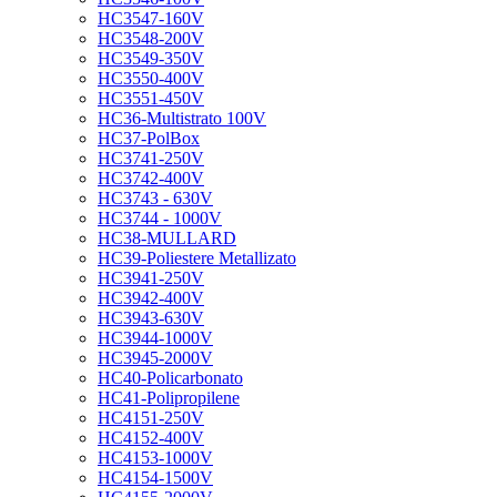
HC3547-160V
HC3548-200V
HC3549-350V
HC3550-400V
HC3551-450V
HC36-Multistrato 100V
HC37-PolBox
HC3741-250V
HC3742-400V
HC3743 - 630V
HC3744 - 1000V
HC38-MULLARD
HC39-Poliestere Metallizato
HC3941-250V
HC3942-400V
HC3943-630V
HC3944-1000V
HC3945-2000V
HC40-Policarbonato
HC41-Polipropilene
HC4151-250V
HC4152-400V
HC4153-1000V
HC4154-1500V