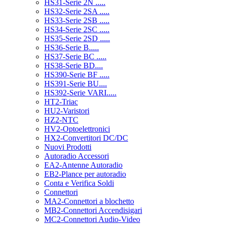
HS31-Serie 2N .....
HS32-Serie 2SA .....
HS33-Serie 2SB .....
HS34-Serie 2SC .....
HS35-Serie 2SD .....
HS36-Serie B.....
HS37-Serie BC .....
HS38-Serie BD....
HS390-Serie BF .....
HS391-Serie BU....
HS392-Serie VARI.....
HT2-Triac
HU2-Varistori
HZ2-NTC
HV2-Optoelettronici
HX2-Convertitori DC/DC
Nuovi Prodotti
Autoradio Accessori
EA2-Antenne Autoradio
EB2-Plance per autoradio
Conta e Verifica Soldi
Connettori
MA2-Connettori a blochetto
MB2-Connettori Accendisigari
MC2-Connettori Audio-Video