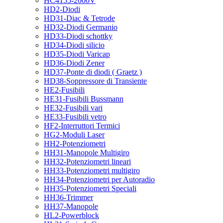
HC4155-2000V
HD2-Diodi
HD31-Diac & Tetrode
HD32-Diodi Germanio
HD33-Diodi schottky
HD34-Diodi silicio
HD35-Diodi Varicap
HD36-Diodi Zener
HD37-Ponte di diodi ( Graetz )
HD38-Soppressore di Transiente
HE2-Fusibili
HE31-Fusibili Bussmann
HE32-Fusibili vari
HE33-Fusibili vetro
HF2-Interruttori Termici
HG2-Moduli Laser
HH2-Potenziometri
HH31-Manopole Multigiro
HH32-Potenziometri lineari
HH33-Potenziometri multigiro
HH34-Potenziometri per Autoradio
HH35-Potenziometri Speciali
HH36-Trimmer
HH37-Manopole
HL2-Powerblock