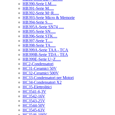
HB390-Serie LM.....
HB391-Serie M.....
HB392-Serie M~R.....
HB393-Serie Micro & Memorie
HB394-Serie S.....
HB395A-Serie SN74 .....
HB395-Serie SN.....
HB396-Serie STK....
HB397-Serie T.....
HB398-Serie TA.....
HB399A-Serie TAA - TCA
HB399B-Serie TDA - TEA
HB399E-Serie U~Z.....
HC2-Condensatori
HC31-Ceramici 50V
HC32-Ceramici 500V
HC33-Condensatori per Motori
HC34-Condensatori X2
HC35-Elettrolitici
HC3541-6,3V
HC3542-16V
HC3543-25V
HC3544-50V
HC3545-63V
HC3546-100V