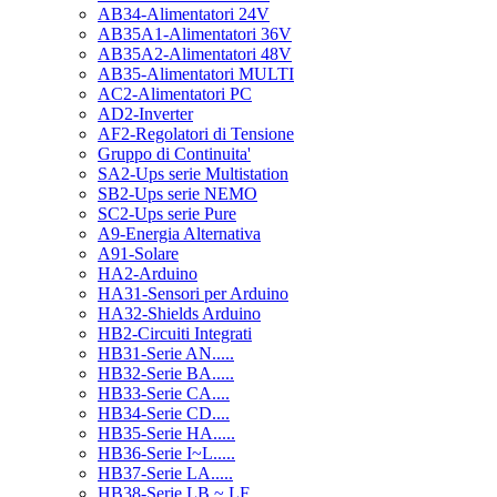
AB34-Alimentatori 24V
AB35A1-Alimentatori 36V
AB35A2-Alimentatori 48V
AB35-Alimentatori MULTI
AC2-Alimentatori PC
AD2-Inverter
AF2-Regolatori di Tensione
Gruppo di Continuita'
SA2-Ups serie Multistation
SB2-Ups serie NEMO
SC2-Ups serie Pure
A9-Energia Alternativa
A91-Solare
HA2-Arduino
HA31-Sensori per Arduino
HA32-Shields Arduino
HB2-Circuiti Integrati
HB31-Serie AN.....
HB32-Serie BA.....
HB33-Serie CA....
HB34-Serie CD....
HB35-Serie HA.....
HB36-Serie I~L.....
HB37-Serie LA.....
HB38-Serie LB ~ LF.....