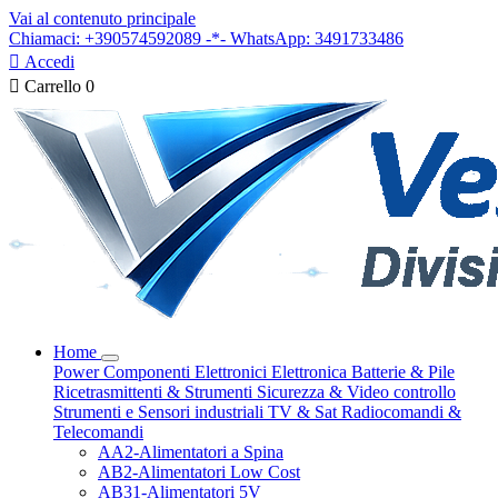
Vai al contenuto principale
Chiamaci: +390574592089 -*- WhatsApp: 3491733486

Accedi

Carrello
0
Home
Power
Componenti Elettronici
Elettronica
Batterie & Pile
Ricetrasmittenti & Strumenti
Sicurezza & Video controllo
Strumenti e Sensori industriali
TV & Sat
Radiocomandi &
Telecomandi
AA2-Alimentatori a Spina
AB2-Alimentatori Low Cost
AB31-Alimentatori 5V