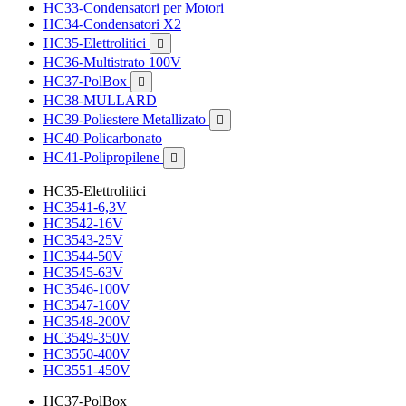
HC33-Condensatori per Motori
HC34-Condensatori X2
HC35-Elettrolitici

HC36-Multistrato 100V
HC37-PolBox

HC38-MULLARD
HC39-Poliestere Metallizato

HC40-Policarbonato
HC41-Polipropilene

HC35-Elettrolitici
HC3541-6,3V
HC3542-16V
HC3543-25V
HC3544-50V
HC3545-63V
HC3546-100V
HC3547-160V
HC3548-200V
HC3549-350V
HC3550-400V
HC3551-450V
HC37-PolBox