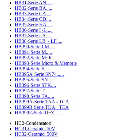
HB31-Serie AN.....
HB32-Serie BA.....
HB33-Serie CA....
HB34-Serie CD....
HB35-Serie HA.....
HB36-Serie I~L.....
HB37-Serie LA.....
HB38-Serie LB ~ LF.....
HB390-Serie LM.....
HB391-Serie M.....
HB392-Serie M~R.....
HB393-Serie Micro & Memorie
HB394-Serie S.....
HB395A-Serie SN74 .....
HB395-Serie SN.....
HB396-Serie STK....
HB397-Serie T.....
HB398-Serie TA.....
HB399A-Serie TAA - TCA
HB399B-Serie TDA - TEA
HB399E-Serie U~Z.....
HC2-Condensatori
HC31-Ceramici 50V
HC32-Ceramici 500V