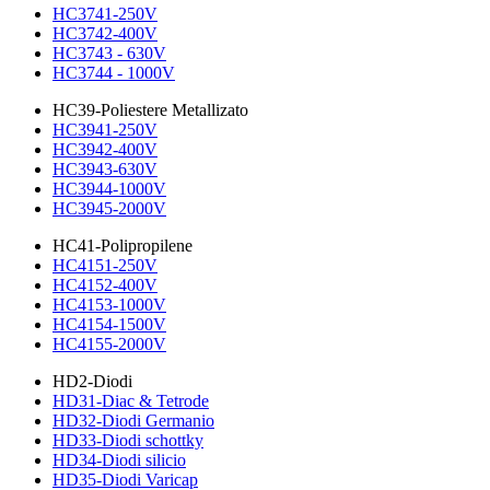
HC3741-250V
HC3742-400V
HC3743 - 630V
HC3744 - 1000V
HC39-Poliestere Metallizato
HC3941-250V
HC3942-400V
HC3943-630V
HC3944-1000V
HC3945-2000V
HC41-Polipropilene
HC4151-250V
HC4152-400V
HC4153-1000V
HC4154-1500V
HC4155-2000V
HD2-Diodi
HD31-Diac & Tetrode
HD32-Diodi Germanio
HD33-Diodi schottky
HD34-Diodi silicio
HD35-Diodi Varicap