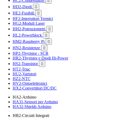
HC2-Condensatori

HD2-Diodi

HE2-Fusibili

HF2-Interruttori Termici
HG2-Moduli Laser
HH2-Potenziometri

HL2-Powerblock

HM2-Raspberry Pi

HN2-Resistenze

HP2-Thyristor - SCR
HR2-Thyristor e Diodi Hi-Power
HS2-Transistor

HT2-Triac
HU2-Varistori
HZ2-NTC
HV2-Optoelettronici
HX2-Convertitori DC/DC
HA2-Arduino
HA31-Sensori per Arduino
HA32-Shields Arduino
HB2-Circuiti Integrati