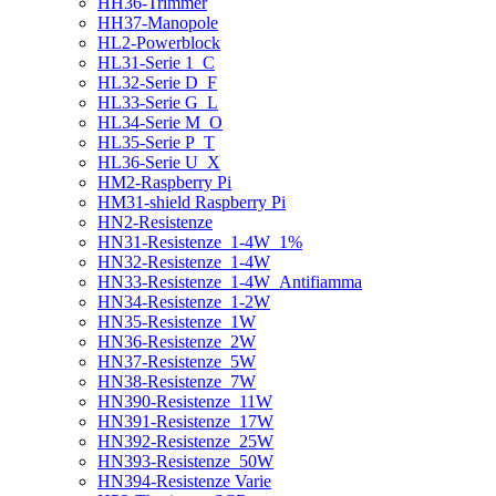
HH36-Trimmer
HH37-Manopole
HL2-Powerblock
HL31-Serie 1_C
HL32-Serie D_F
HL33-Serie G_L
HL34-Serie M_O
HL35-Serie P_T
HL36-Serie U_X
HM2-Raspberry Pi
HM31-shield Raspberry Pi
HN2-Resistenze
HN31-Resistenze_1-4W_1%
HN32-Resistenze_1-4W
HN33-Resistenze_1-4W_Antifiamma
HN34-Resistenze_1-2W
HN35-Resistenze_1W
HN36-Resistenze_2W
HN37-Resistenze_5W
HN38-Resistenze_7W
HN390-Resistenze_11W
HN391-Resistenze_17W
HN392-Resistenze_25W
HN393-Resistenze_50W
HN394-Resistenze Varie