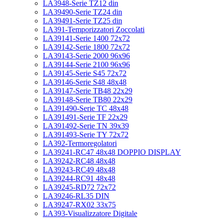
LA3948-Serie TZ12 din
LA39490-Serie TZ24 din
LA39491-Serie TZ25 din
LA391-Temporizzatori Zoccolati
LA39141-Serie 1400 72x72
LA39142-Serie 1800 72x72
LA39143-Serie 2000 96x96
LA39144-Serie 2100 96x96
LA39145-Serie S45 72x72
LA39146-Serie S48 48x48
LA39147-Serie TB48 22x29
LA39148-Serie TB80 22x29
LA391490-Serie TC 48x48
LA391491-Serie TF 22x29
LA391492-Serie TN 39x39
LA391493-Serie TY 72x72
LA392-Termoregolatori
LA39241-RC47 48x48 DOPPIO DISPLAY
LA39242-RC48 48x48
LA39243-RC49 48x48
LA39244-RC91 48x48
LA39245-RD72 72x72
LA39246-RL35 DIN
LA39247-RX02 33x75
LA393-Visualizzatore Digitale