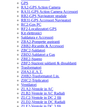
GPS
RA2-GPS Action Camera
RA31-GPS Action Camera Accessori
RB2-GPS Navigatore stradale
RB31-GPS Accessori Navigatori
RC2-Gps PC
RF2-Localizzatori GPS
Kit elettronici
Saldatura e Accessori
ZBA2-Pompette aspiranti
ZBB2-Ricambi & Accessori
ZBC2-Saldatori
ZBD2-Saldatori a Gas
ZBE2-Stagno
ZBF2-Stazioni saldanti & dissaldanti
Trasformatori
ZHA2-E.A.T.
ZHB2-Trasformatori Lin.
ZHC2-Triplicatori
Ventilatori
ZLA2-Ventole in AC
ZLB2-Ventole in AC Radiali
ZLC2-Ventole in DC 2 fili
ZLD2-Ventole in DC Radiali
ZLE2-Ventole in DC 3 fili