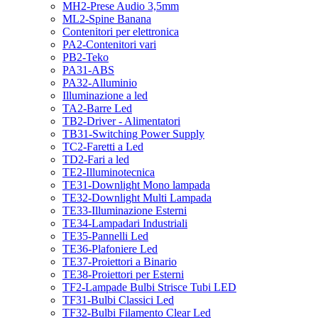
MH2-Prese Audio 3,5mm
ML2-Spine Banana
Contenitori per elettronica
PA2-Contenitori vari
PB2-Teko
PA31-ABS
PA32-Alluminio
Illuminazione a led
TA2-Barre Led
TB2-Driver - Alimentatori
TB31-Switching Power Supply
TC2-Faretti a Led
TD2-Fari a led
TE2-Illuminotecnica
TE31-Downlight Mono lampada
TE32-Downlight Multi Lampada
TE33-Illuminazione Esterni
TE34-Lampadari Industriali
TE35-Pannelli Led
TE36-Plafoniere Led
TE37-Proiettori a Binario
TE38-Proiettori per Esterni
TF2-Lampade Bulbi Strisce Tubi LED
TF31-Bulbi Classici Led
TF32-Bulbi Filamento Clear Led