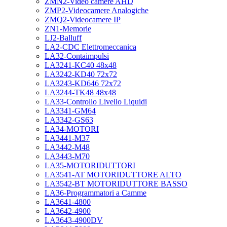
ZMN2-Video camere AHD
ZMP2-Videocamere Analogiche
ZMQ2-Videocamere IP
ZN1-Memorie
LJ2-Balluff
LA2-CDC Elettromeccanica
LA32-Contaimpulsi
LA3241-KC40 48x48
LA3242-KD40 72x72
LA3243-KD646 72x72
LA3244-TK48 48x48
LA33-Controllo Livello Liquidi
LA3341-GM64
LA3342-GS63
LA34-MOTORI
LA3441-M37
LA3442-M48
LA3443-M70
LA35-MOTORIDUTTORI
LA3541-AT MOTORIDUTTORE ALTO
LA3542-BT MOTORIDUTTORE BASSO
LA36-Programmatori a Camme
LA3641-4800
LA3642-4900
LA3643-4900DV