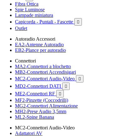
Fibra Ottica
Spie Luminose
Lampade miniatura
Capicorda - Puntali - Fascette

Outlet
Autoradio Accessori
EA2-Antenne Autoradio
EB2-Plance per autoradio
Connettori
MA2-Connettori a blochetto
MB2-Connettori Accendisigari
MC2-Connettori Audio-Video

MD2-Connettori DATI

ME2-Connettori RF

MF2-Pinzette (Coccodrilli)
MG2-Connettori Alimentazione
MH2-Prese Audio 3,5mm
ML2-Spine Banana
MC2-Connettori Audio-Video
Adattatori AV