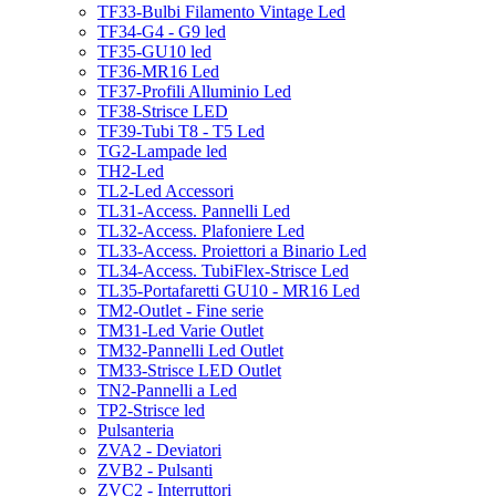
TF33-Bulbi Filamento Vintage Led
TF34-G4 - G9 led
TF35-GU10 led
TF36-MR16 Led
TF37-Profili Alluminio Led
TF38-Strisce LED
TF39-Tubi T8 - T5 Led
TG2-Lampade led
TH2-Led
TL2-Led Accessori
TL31-Access. Pannelli Led
TL32-Access. Plafoniere Led
TL33-Access. Proiettori a Binario Led
TL34-Access. TubiFlex-Strisce Led
TL35-Portafaretti GU10 - MR16 Led
TM2-Outlet - Fine serie
TM31-Led Varie Outlet
TM32-Pannelli Led Outlet
TM33-Strisce LED Outlet
TN2-Pannelli a Led
TP2-Strisce led
Pulsanteria
ZVA2 - Deviatori
ZVB2 - Pulsanti
ZVC2 - Interruttori