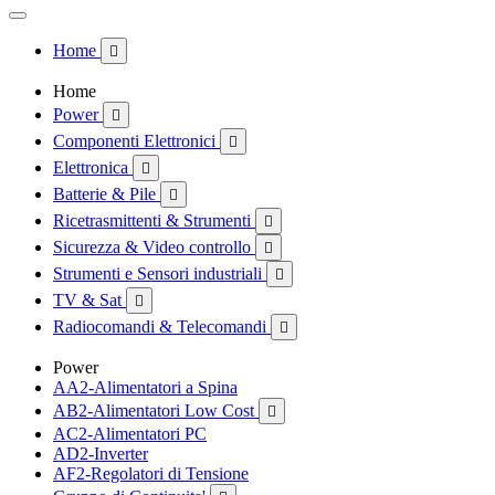
Home

Home
Power

Componenti Elettronici

Elettronica

Batterie & Pile

Ricetrasmittenti & Strumenti

Sicurezza & Video controllo

Strumenti e Sensori industriali

TV & Sat

Radiocomandi & Telecomandi

Power
AA2-Alimentatori a Spina
AB2-Alimentatori Low Cost

AC2-Alimentatori PC
AD2-Inverter
AF2-Regolatori di Tensione