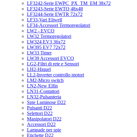
LF3242-Serie EWPC_PX_TM_EM 38x72
LF3243-Serie EWTQ 48x48
LF3244-Serie EWTR 72x72
LF33-Vari Eliwell
LF34-Accessori Termoregolatori
LW2 - EVCO
LW32 Termoregolatori
LW324 EV3 36x72
LW395 EV7 72x72
LW33 Timer
LW39 Accessori EVCO
LG2-Filtri di rete e Sensori
LH2-Hiquel
LL2-Inverter controllo motori
LM2-Micro switch
LN2-New Elfin
LN31-Contattori
LN32-Pulsanteria
Spie Luminose D22
Pulsanti D22
Selettori D22
Manipolatori D22
Accessori D22
Lampade per spie
Etichette D22