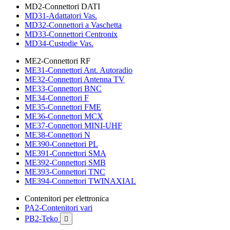
MD2-Connettori DATI
MD31-Adattatori Vas.
MD32-Connettori a Vaschetta
MD33-Connettori Centronix
MD34-Custodie Vas.
ME2-Connettori RF
ME31-Connettori Ant. Autoradio
ME32-Connettori Antenna TV
ME33-Connettori BNC
ME34-Connettori F
ME35-Connettori FME
ME36-Connettori MCX
ME37-Connettori MINI-UHF
ME38-Connettori N
ME390-Connettori PL
ME391-Connettori SMA
ME392-Connettori SMB
ME393-Connettori TNC
ME394-Connettori TWINAXIAL
Contenitori per elettronica
PA2-Contenitori vari
PB2-Teko
