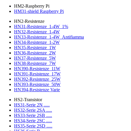
HM2-Raspberry Pi
HM31-shield Raspberry Pi
HN2-Resistenze
HN31-Resistenze_1-4W_1%
HN32-Resistenze_1-4W
HN33-Resistenze_1-4W_Antifiamma
HN34-Resistenze_1-2W
HN35-Resistenze_1W
HN36-Resistenze_2W
HN37-Resistenze_5W
HN38-Resistenze_7W
HN390-Resistenze_11W
HN391-Resistenze_17W
HN392-Resistenze_25W
HN393-Resistenze_50W
HN394-Resistenze Varie
HS2-Transistor
HS31-Serie 2N .....
HS32-Serie 2SA .....
HS33-Serie 2SB .....
HS34-Serie 2SC .....
HS35-Serie 2SD .....