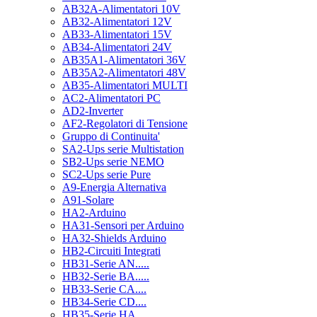
AB32A-Alimentatori 10V
AB32-Alimentatori 12V
AB33-Alimentatori 15V
AB34-Alimentatori 24V
AB35A1-Alimentatori 36V
AB35A2-Alimentatori 48V
AB35-Alimentatori MULTI
AC2-Alimentatori PC
AD2-Inverter
AF2-Regolatori di Tensione
Gruppo di Continuita'
SA2-Ups serie Multistation
SB2-Ups serie NEMO
SC2-Ups serie Pure
A9-Energia Alternativa
A91-Solare
HA2-Arduino
HA31-Sensori per Arduino
HA32-Shields Arduino
HB2-Circuiti Integrati
HB31-Serie AN.....
HB32-Serie BA.....
HB33-Serie CA....
HB34-Serie CD....
HB35-Serie HA.....