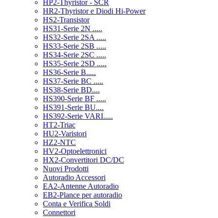
HP2-Thyristor - SCR
HR2-Thyristor e Diodi Hi-Power
HS2-Transistor
HS31-Serie 2N .....
HS32-Serie 2SA .....
HS33-Serie 2SB .....
HS34-Serie 2SC .....
HS35-Serie 2SD .....
HS36-Serie B.....
HS37-Serie BC .....
HS38-Serie BD....
HS390-Serie BF .....
HS391-Serie BU....
HS392-Serie VARI.....
HT2-Triac
HU2-Varistori
HZ2-NTC
HV2-Optoelettronici
HX2-Convertitori DC/DC
Nuovi Prodotti
Autoradio Accessori
EA2-Antenne Autoradio
EB2-Plance per autoradio
Conta e Verifica Soldi
Connettori