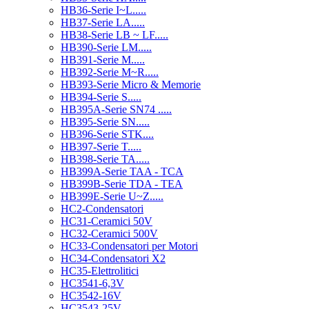
HB36-Serie I~L.....
HB37-Serie LA.....
HB38-Serie LB ~ LF.....
HB390-Serie LM.....
HB391-Serie M.....
HB392-Serie M~R.....
HB393-Serie Micro & Memorie
HB394-Serie S.....
HB395A-Serie SN74 .....
HB395-Serie SN.....
HB396-Serie STK....
HB397-Serie T.....
HB398-Serie TA.....
HB399A-Serie TAA - TCA
HB399B-Serie TDA - TEA
HB399E-Serie U~Z.....
HC2-Condensatori
HC31-Ceramici 50V
HC32-Ceramici 500V
HC33-Condensatori per Motori
HC34-Condensatori X2
HC35-Elettrolitici
HC3541-6,3V
HC3542-16V
HC3543-25V