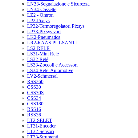
LN33-Segnalazione e Sicurezza
LN34-Cassette
LZ2 - Omron
LP2-Pixsys
LP32-Termoregolatori Pixsys
LP33-Pixsys vari
LK2-Pneumatica
LR2-RAAS PULSANTI
LS2-RELE'
LS31-Mini Relè
LS32-Relè
LS33-Zoccoli e Accessori
LS34-Rele' Automotive
LV2-Schmersal
RSS260
CSS30
CSS30S
CSS34
CSS180
RSS16
RSS36
LT2-SELET
LT31-Encoder
LT32-Sensori
LT33-Strumenti