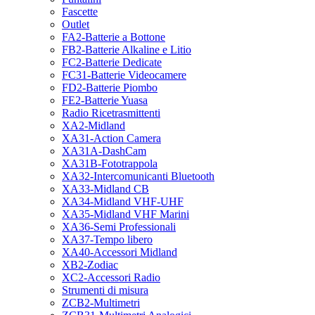
Fascette
Outlet
FA2-Batterie a Bottone
FB2-Batterie Alkaline e Litio
FC2-Batterie Dedicate
FC31-Batterie Videocamere
FD2-Batterie Piombo
FE2-Batterie Yuasa
Radio Ricetrasmittenti
XA2-Midland
XA31-Action Camera
XA31A-DashCam
XA31B-Fototrappola
XA32-Intercomunicanti Bluetooth
XA33-Midland CB
XA34-Midland VHF-UHF
XA35-Midland VHF Marini
XA36-Semi Professionali
XA37-Tempo libero
XA40-Accessori Midland
XB2-Zodiac
XC2-Accessori Radio
Strumenti di misura
ZCB2-Multimetri