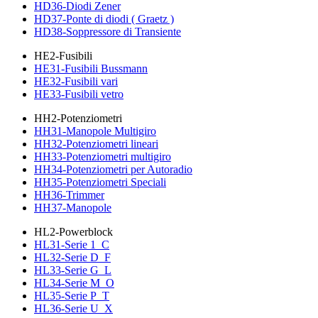
HD36-Diodi Zener
HD37-Ponte di diodi ( Graetz )
HD38-Soppressore di Transiente
HE2-Fusibili
HE31-Fusibili Bussmann
HE32-Fusibili vari
HE33-Fusibili vetro
HH2-Potenziometri
HH31-Manopole Multigiro
HH32-Potenziometri lineari
HH33-Potenziometri multigiro
HH34-Potenziometri per Autoradio
HH35-Potenziometri Speciali
HH36-Trimmer
HH37-Manopole
HL2-Powerblock
HL31-Serie 1_C
HL32-Serie D_F
HL33-Serie G_L
HL34-Serie M_O
HL35-Serie P_T
HL36-Serie U_X