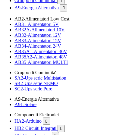
Gruppo di Continuita'

A9-Energia Alternativa

AB2-Alimentatori Low Cost
AB31-Alimentatori 5V
AB32A-Alimentatori 10V
AB32-Alimentatori 12V
AB33-Alimentatori 15V
AB34-Alimentatori 24V
AB35A1-Alimentatori 36V
AB35A2-Alimentatori 48V
AB35-Alimentatori MULTI
Gruppo di Continuita'
SA2-Ups serie Multistation
SB2-Ups serie NEMO
SC2-Ups serie Pure
A9-Energia Alternativa
A91-Solare
Componenti Elettronici
HA2-Arduino

HB2-Circuiti Integrati
