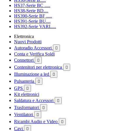
HS36-Serie B.....
HS37-Serie BC .....
HS38-Serie BD....
HS390-Serie BF .....
HS391-Serie BU....
HS392-Serie VARI.....
Elettronica
Nuovi Prodotti
Autoradio Accessori

Conta e Verifica Soldi
Connettori

Contenitori per elettronica

Illuminazione a led

Pulsanteria

GPS

Kit elettronici
Saldatura e Accessori

Trasformatori

Ventilatori

Ricambi Audio e Video

Cavi
