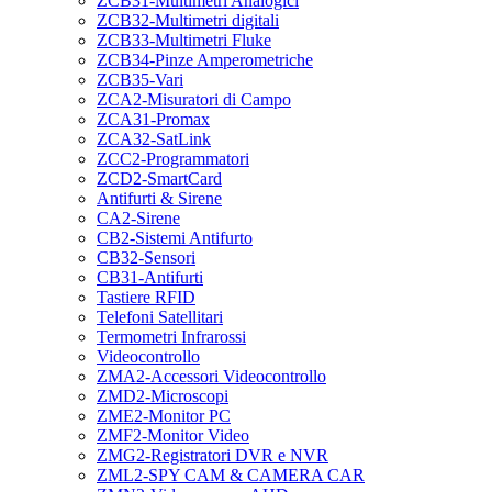
ZCB31-Multimetri Analogici
ZCB32-Multimetri digitali
ZCB33-Multimetri Fluke
ZCB34-Pinze Amperometriche
ZCB35-Vari
ZCA2-Misuratori di Campo
ZCA31-Promax
ZCA32-SatLink
ZCC2-Programmatori
ZCD2-SmartCard
Antifurti & Sirene
CA2-Sirene
CB2-Sistemi Antifurto
CB32-Sensori
CB31-Antifurti
Tastiere RFID
Telefoni Satellitari
Termometri Infrarossi
Videocontrollo
ZMA2-Accessori Videocontrollo
ZMD2-Microscopi
ZME2-Monitor PC
ZMF2-Monitor Video
ZMG2-Registratori DVR e NVR
ZML2-SPY CAM & CAMERA CAR