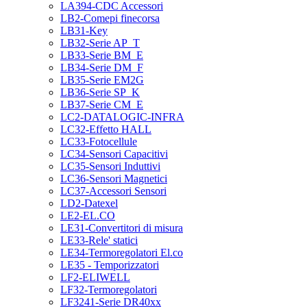
LA394-CDC Accessori
LB2-Comepi finecorsa
LB31-Key
LB32-Serie AP_T
LB33-Serie BM_E
LB34-Serie DM_F
LB35-Serie EM2G
LB36-Serie SP_K
LB37-Serie CM_E
LC2-DATALOGIC-INFRA
LC32-Effetto HALL
LC33-Fotocellule
LC34-Sensori Capacitivi
LC35-Sensori Induttivi
LC36-Sensori Magnetici
LC37-Accessori Sensori
LD2-Datexel
LE2-EL.CO
LE31-Convertitori di misura
LE33-Rele' statici
LE34-Termoregolatori El.co
LE35 - Temporizzatori
LF2-ELIWELL
LF32-Termoregolatori
LF3241-Serie DR40xx