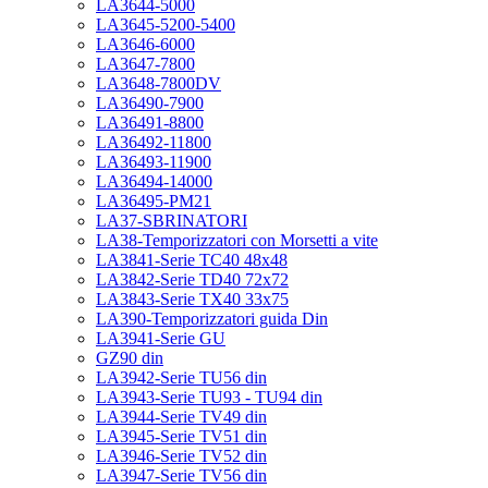
LA3644-5000
LA3645-5200-5400
LA3646-6000
LA3647-7800
LA3648-7800DV
LA36490-7900
LA36491-8800
LA36492-11800
LA36493-11900
LA36494-14000
LA36495-PM21
LA37-SBRINATORI
LA38-Temporizzatori con Morsetti a vite
LA3841-Serie TC40 48x48
LA3842-Serie TD40 72x72
LA3843-Serie TX40 33x75
LA390-Temporizzatori guida Din
LA3941-Serie GU
GZ90 din
LA3942-Serie TU56 din
LA3943-Serie TU93 - TU94 din
LA3944-Serie TV49 din
LA3945-Serie TV51 din
LA3946-Serie TV52 din
LA3947-Serie TV56 din