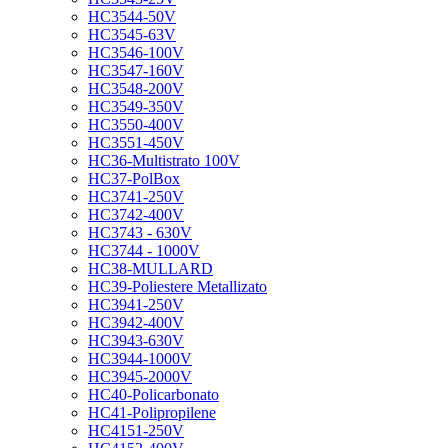
HC3544-50V
HC3545-63V
HC3546-100V
HC3547-160V
HC3548-200V
HC3549-350V
HC3550-400V
HC3551-450V
HC36-Multistrato 100V
HC37-PolBox
HC3741-250V
HC3742-400V
HC3743 - 630V
HC3744 - 1000V
HC38-MULLARD
HC39-Poliestere Metallizato
HC3941-250V
HC3942-400V
HC3943-630V
HC3944-1000V
HC3945-2000V
HC40-Policarbonato
HC41-Polipropilene
HC4151-250V