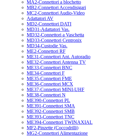
MA2-Connettori a blochetto
MB2-Connettori Accendisigari
MC2-Connettori Audio-Video
Adattatori AV
MD2-Connettori DATI
MD31-Adattatori Vas.
MD32-Connettori a Vaschetta
MD33-Connettori Centronix
MD34-Custodie Vas.
ME2-Connettori RF
ME31-Connettori Ant. Autoradio
ME32-Connettori Antenna TV
ME33-Connettori BNC
ME34-Connettori F
ME35-Connettori FME
ME36-Connettori MCX
ME37-Connettori MINI-UHF
ME38-Connettori N
ME390-Connettori PL
ME391-Connettori SMA
ME392-Connettori SMB
ME393-Connettori TNC
ME394-Connettori TWINAXIAL
MF2-Pinzette (Coccodrilli)
MG2-Connettori Alimentazione