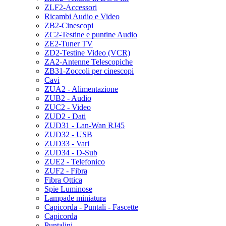
ZLF2-Accessori
Ricambi Audio e Video
ZB2-Cinescopi
ZC2-Testine e puntine Audio
ZE2-Tuner TV
ZD2-Testine Video (VCR)
ZA2-Antenne Telescopiche
ZB31-Zoccoli per cinescopi
Cavi
ZUA2 - Alimentazione
ZUB2 - Audio
ZUC2 - Video
ZUD2 - Dati
ZUD31 - Lan-Wan RJ45
ZUD32 - USB
ZUD33 - Vari
ZUD34 - D-Sub
ZUE2 - Telefonico
ZUF2 - Fibra
Fibra Ottica
Spie Luminose
Lampade miniatura
Capicorda - Puntali - Fascette
Capicorda
Puntalini