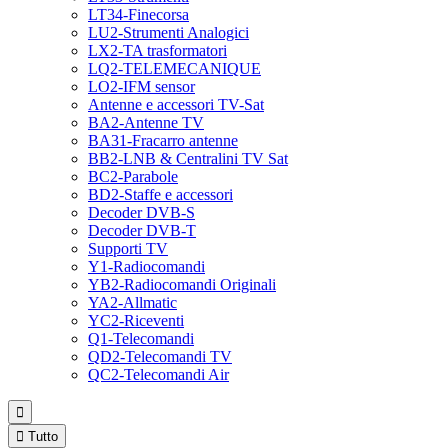
LT34-Finecorsa
LU2-Strumenti Analogici
LX2-TA trasformatori
LQ2-TELEMECANIQUE
LO2-IFM sensor
Antenne e accessori TV-Sat
BA2-Antenne TV
BA31-Fracarro antenne
BB2-LNB & Centralini TV Sat
BC2-Parabole
BD2-Staffe e accessori
Decoder DVB-S
Decoder DVB-T
Supporti TV
Y1-Radiocomandi
YB2-Radiocomandi Originali
YA2-Allmatic
YC2-Riceventi
Q1-Telecomandi
QD2-Telecomandi TV
QC2-Telecomandi Air


Tutto