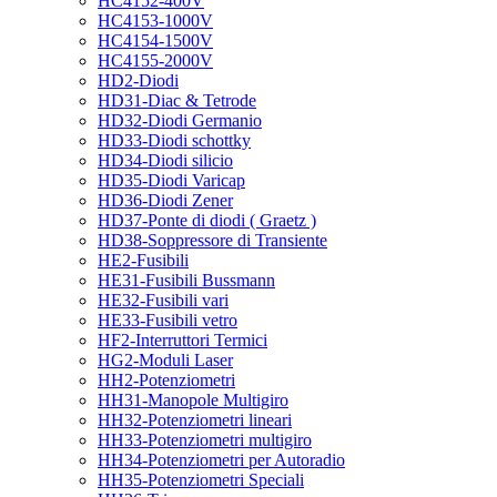
HC4152-400V
HC4153-1000V
HC4154-1500V
HC4155-2000V
HD2-Diodi
HD31-Diac & Tetrode
HD32-Diodi Germanio
HD33-Diodi schottky
HD34-Diodi silicio
HD35-Diodi Varicap
HD36-Diodi Zener
HD37-Ponte di diodi ( Graetz )
HD38-Soppressore di Transiente
HE2-Fusibili
HE31-Fusibili Bussmann
HE32-Fusibili vari
HE33-Fusibili vetro
HF2-Interruttori Termici
HG2-Moduli Laser
HH2-Potenziometri
HH31-Manopole Multigiro
HH32-Potenziometri lineari
HH33-Potenziometri multigiro
HH34-Potenziometri per Autoradio
HH35-Potenziometri Speciali