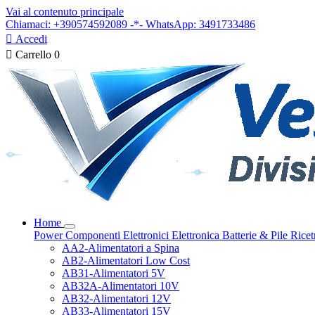
Vai al contenuto principale
Chiamaci: +390574592089 -*- WhatsApp: 3491733486

Accedi

Carrello
0
Home
Power
Componenti Elettronici
Elettronica
Batterie & Pile
Ricet
AA2-Alimentatori a Spina
AB2-Alimentatori Low Cost
AB31-Alimentatori 5V
AB32A-Alimentatori 10V
AB32-Alimentatori 12V
AB33-Alimentatori 15V