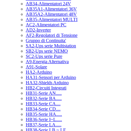
AB34-Alimentatori 24V
AB35A1-Alimentatori 36V
AB35A2-Alimentatori 48V
AB35-Alimentatori MULTI
AC2-Alimentatori PC
AD2-Inverter
AF2-Regolatori di Tensione
Gruppo di Continuita'
SA2-Ups serie Multistation
SB2-Ups serie NEMO
SC2-Ups serie Pure
A9-Energia Alternativa
A91-Solare
HA2-Arduino
HA31-Sensori per Arduino
HA32-Shields Arduino
HB2-Circuiti Integrati
HB31-Serie AN.....
HB32-Serie BA.....
HB33-Serie CA....
HB34-Serie CD....
HB35-Serie HA.....
HB36-Serie I~L.....
HB37-Serie LA.....
HB38-Serie LB ~ LF.....