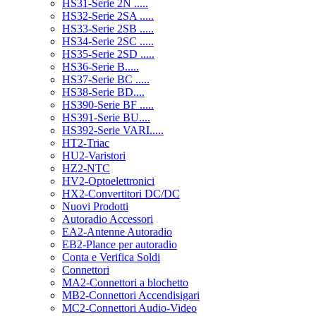
HS31-Serie 2N .....
HS32-Serie 2SA .....
HS33-Serie 2SB .....
HS34-Serie 2SC .....
HS35-Serie 2SD .....
HS36-Serie B.....
HS37-Serie BC .....
HS38-Serie BD....
HS390-Serie BF .....
HS391-Serie BU....
HS392-Serie VARI.....
HT2-Triac
HU2-Varistori
HZ2-NTC
HV2-Optoelettronici
HX2-Convertitori DC/DC
Nuovi Prodotti
Autoradio Accessori
EA2-Antenne Autoradio
EB2-Plance per autoradio
Conta e Verifica Soldi
Connettori
MA2-Connettori a blochetto
MB2-Connettori Accendisigari
MC2-Connettori Audio-Video