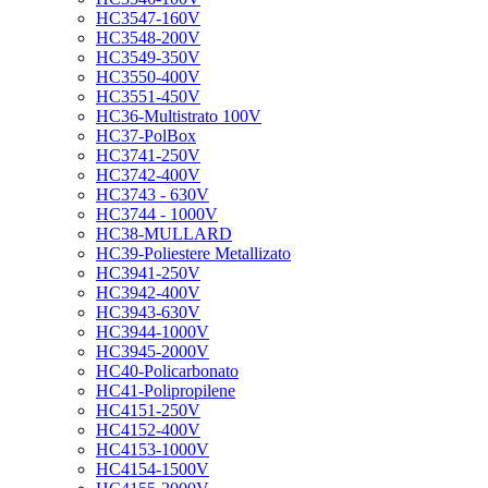
HC3547-160V
HC3548-200V
HC3549-350V
HC3550-400V
HC3551-450V
HC36-Multistrato 100V
HC37-PolBox
HC3741-250V
HC3742-400V
HC3743 - 630V
HC3744 - 1000V
HC38-MULLARD
HC39-Poliestere Metallizato
HC3941-250V
HC3942-400V
HC3943-630V
HC3944-1000V
HC3945-2000V
HC40-Policarbonato
HC41-Polipropilene
HC4151-250V
HC4152-400V
HC4153-1000V
HC4154-1500V