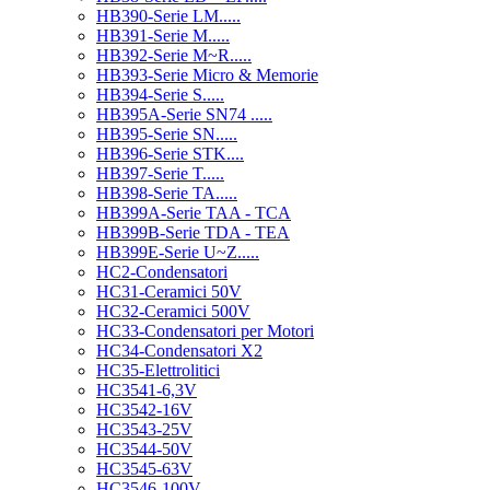
HB390-Serie LM.....
HB391-Serie M.....
HB392-Serie M~R.....
HB393-Serie Micro & Memorie
HB394-Serie S.....
HB395A-Serie SN74 .....
HB395-Serie SN.....
HB396-Serie STK....
HB397-Serie T.....
HB398-Serie TA.....
HB399A-Serie TAA - TCA
HB399B-Serie TDA - TEA
HB399E-Serie U~Z.....
HC2-Condensatori
HC31-Ceramici 50V
HC32-Ceramici 500V
HC33-Condensatori per Motori
HC34-Condensatori X2
HC35-Elettrolitici
HC3541-6,3V
HC3542-16V
HC3543-25V
HC3544-50V
HC3545-63V
HC3546-100V