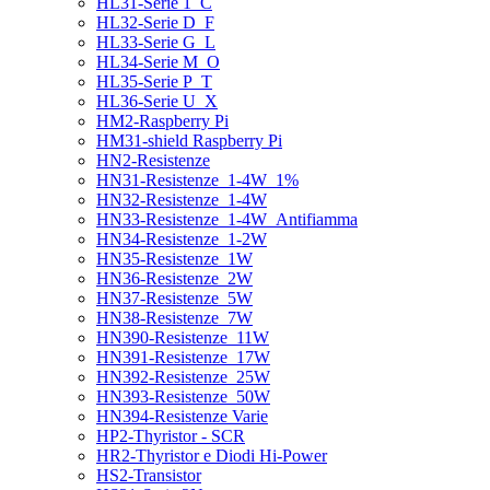
HL31-Serie 1_C
HL32-Serie D_F
HL33-Serie G_L
HL34-Serie M_O
HL35-Serie P_T
HL36-Serie U_X
HM2-Raspberry Pi
HM31-shield Raspberry Pi
HN2-Resistenze
HN31-Resistenze_1-4W_1%
HN32-Resistenze_1-4W
HN33-Resistenze_1-4W_Antifiamma
HN34-Resistenze_1-2W
HN35-Resistenze_1W
HN36-Resistenze_2W
HN37-Resistenze_5W
HN38-Resistenze_7W
HN390-Resistenze_11W
HN391-Resistenze_17W
HN392-Resistenze_25W
HN393-Resistenze_50W
HN394-Resistenze Varie
HP2-Thyristor - SCR
HR2-Thyristor e Diodi Hi-Power
HS2-Transistor