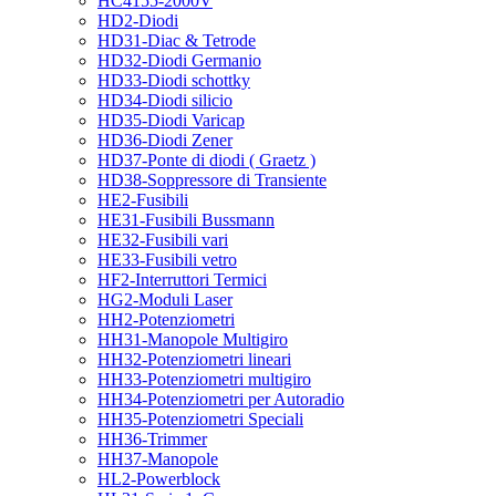
HC4155-2000V
HD2-Diodi
HD31-Diac & Tetrode
HD32-Diodi Germanio
HD33-Diodi schottky
HD34-Diodi silicio
HD35-Diodi Varicap
HD36-Diodi Zener
HD37-Ponte di diodi ( Graetz )
HD38-Soppressore di Transiente
HE2-Fusibili
HE31-Fusibili Bussmann
HE32-Fusibili vari
HE33-Fusibili vetro
HF2-Interruttori Termici
HG2-Moduli Laser
HH2-Potenziometri
HH31-Manopole Multigiro
HH32-Potenziometri lineari
HH33-Potenziometri multigiro
HH34-Potenziometri per Autoradio
HH35-Potenziometri Speciali
HH36-Trimmer
HH37-Manopole
HL2-Powerblock