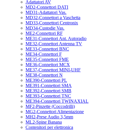
Adattatori AV
MD2-Connettori DATI
MD31-Adattatori Vas.
MD32-Connettori a Vaschetta
MD33-Connettori Centronix
MD34-Custodie Vas.
ME2-Connettori RF
ME31-Connettori Ant. Autoradio
ME32-Connettori Antenna TV
ME33-Connettori BNC
ME34-Connettori F
ME35-Connettori FME
ME36-Connettori MCX
ME37-Connettori MINI-UHF
ME38-Connettori N
ME390-Connettori PL
ME391-Connettori SMA
ME392-Connettori SMB
ME393-Connettori TNC
ME394-Connettori TWINAXIAL
MF2-Pinzette (Coccodrilli)
MG2-Connettori Alimentazione
MH2-Prese Audio 3,5mm
ML2-Spine Banana
Contenitori per elettronica