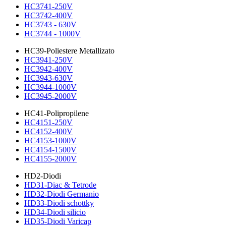
HC3741-250V
HC3742-400V
HC3743 - 630V
HC3744 - 1000V
HC39-Poliestere Metallizato
HC3941-250V
HC3942-400V
HC3943-630V
HC3944-1000V
HC3945-2000V
HC41-Polipropilene
HC4151-250V
HC4152-400V
HC4153-1000V
HC4154-1500V
HC4155-2000V
HD2-Diodi
HD31-Diac & Tetrode
HD32-Diodi Germanio
HD33-Diodi schottky
HD34-Diodi silicio
HD35-Diodi Varicap