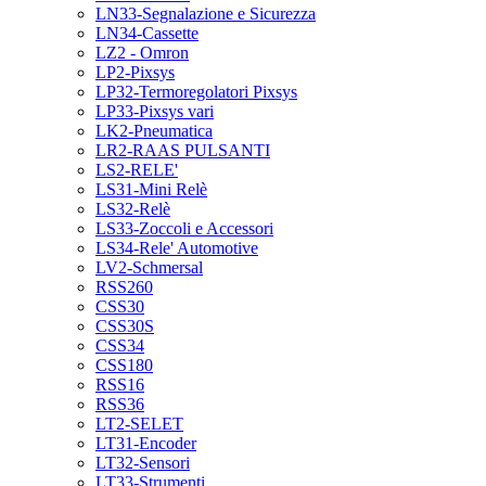
LN33-Segnalazione e Sicurezza
LN34-Cassette
LZ2 - Omron
LP2-Pixsys
LP32-Termoregolatori Pixsys
LP33-Pixsys vari
LK2-Pneumatica
LR2-RAAS PULSANTI
LS2-RELE'
LS31-Mini Relè
LS32-Relè
LS33-Zoccoli e Accessori
LS34-Rele' Automotive
LV2-Schmersal
RSS260
CSS30
CSS30S
CSS34
CSS180
RSS16
RSS36
LT2-SELET
LT31-Encoder
LT32-Sensori
LT33-Strumenti