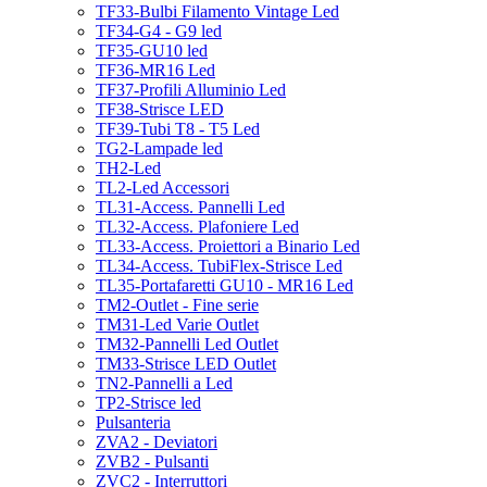
TF33-Bulbi Filamento Vintage Led
TF34-G4 - G9 led
TF35-GU10 led
TF36-MR16 Led
TF37-Profili Alluminio Led
TF38-Strisce LED
TF39-Tubi T8 - T5 Led
TG2-Lampade led
TH2-Led
TL2-Led Accessori
TL31-Access. Pannelli Led
TL32-Access. Plafoniere Led
TL33-Access. Proiettori a Binario Led
TL34-Access. TubiFlex-Strisce Led
TL35-Portafaretti GU10 - MR16 Led
TM2-Outlet - Fine serie
TM31-Led Varie Outlet
TM32-Pannelli Led Outlet
TM33-Strisce LED Outlet
TN2-Pannelli a Led
TP2-Strisce led
Pulsanteria
ZVA2 - Deviatori
ZVB2 - Pulsanti
ZVC2 - Interruttori