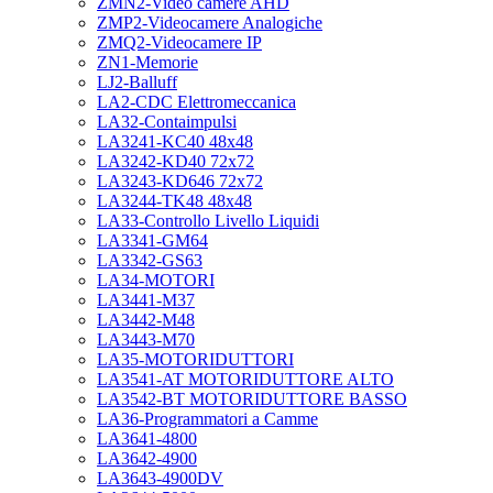
ZMN2-Video camere AHD
ZMP2-Videocamere Analogiche
ZMQ2-Videocamere IP
ZN1-Memorie
LJ2-Balluff
LA2-CDC Elettromeccanica
LA32-Contaimpulsi
LA3241-KC40 48x48
LA3242-KD40 72x72
LA3243-KD646 72x72
LA3244-TK48 48x48
LA33-Controllo Livello Liquidi
LA3341-GM64
LA3342-GS63
LA34-MOTORI
LA3441-M37
LA3442-M48
LA3443-M70
LA35-MOTORIDUTTORI
LA3541-AT MOTORIDUTTORE ALTO
LA3542-BT MOTORIDUTTORE BASSO
LA36-Programmatori a Camme
LA3641-4800
LA3642-4900
LA3643-4900DV