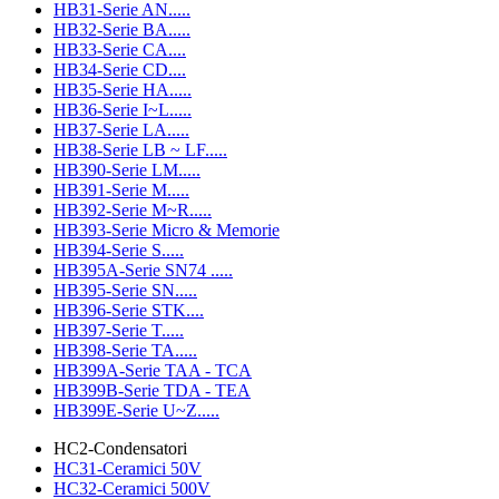
HB31-Serie AN.....
HB32-Serie BA.....
HB33-Serie CA....
HB34-Serie CD....
HB35-Serie HA.....
HB36-Serie I~L.....
HB37-Serie LA.....
HB38-Serie LB ~ LF.....
HB390-Serie LM.....
HB391-Serie M.....
HB392-Serie M~R.....
HB393-Serie Micro & Memorie
HB394-Serie S.....
HB395A-Serie SN74 .....
HB395-Serie SN.....
HB396-Serie STK....
HB397-Serie T.....
HB398-Serie TA.....
HB399A-Serie TAA - TCA
HB399B-Serie TDA - TEA
HB399E-Serie U~Z.....
HC2-Condensatori
HC31-Ceramici 50V
HC32-Ceramici 500V