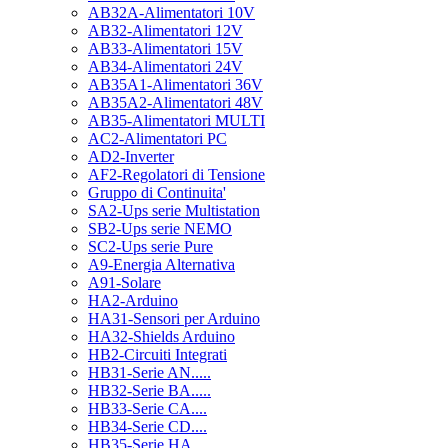
AB32A-Alimentatori 10V
AB32-Alimentatori 12V
AB33-Alimentatori 15V
AB34-Alimentatori 24V
AB35A1-Alimentatori 36V
AB35A2-Alimentatori 48V
AB35-Alimentatori MULTI
AC2-Alimentatori PC
AD2-Inverter
AF2-Regolatori di Tensione
Gruppo di Continuita'
SA2-Ups serie Multistation
SB2-Ups serie NEMO
SC2-Ups serie Pure
A9-Energia Alternativa
A91-Solare
HA2-Arduino
HA31-Sensori per Arduino
HA32-Shields Arduino
HB2-Circuiti Integrati
HB31-Serie AN.....
HB32-Serie BA.....
HB33-Serie CA....
HB34-Serie CD....
HB35-Serie HA.....