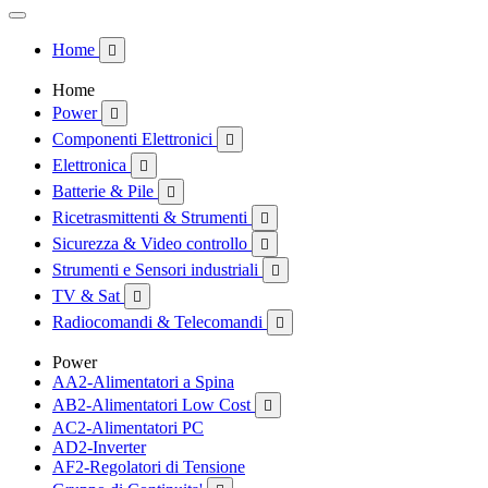
Home

Home
Power

Componenti Elettronici

Elettronica

Batterie & Pile

Ricetrasmittenti & Strumenti

Sicurezza & Video controllo

Strumenti e Sensori industriali

TV & Sat

Radiocomandi & Telecomandi

Power
AA2-Alimentatori a Spina
AB2-Alimentatori Low Cost

AC2-Alimentatori PC
AD2-Inverter
AF2-Regolatori di Tensione