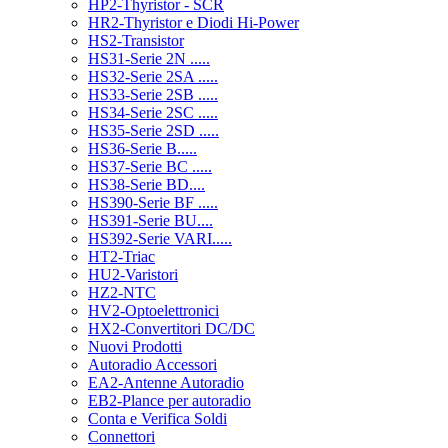
HP2-Thyristor - SCR
HR2-Thyristor e Diodi Hi-Power
HS2-Transistor
HS31-Serie 2N .....
HS32-Serie 2SA .....
HS33-Serie 2SB .....
HS34-Serie 2SC .....
HS35-Serie 2SD .....
HS36-Serie B.....
HS37-Serie BC .....
HS38-Serie BD....
HS390-Serie BF .....
HS391-Serie BU....
HS392-Serie VARI.....
HT2-Triac
HU2-Varistori
HZ2-NTC
HV2-Optoelettronici
HX2-Convertitori DC/DC
Nuovi Prodotti
Autoradio Accessori
EA2-Antenne Autoradio
EB2-Plance per autoradio
Conta e Verifica Soldi
Connettori