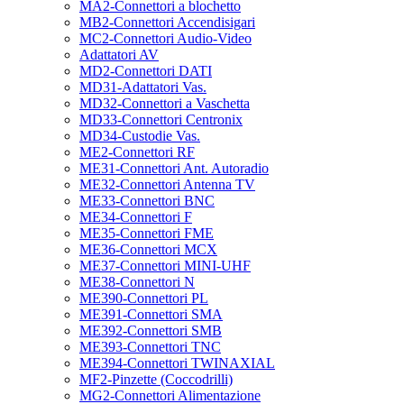
MA2-Connettori a blochetto
MB2-Connettori Accendisigari
MC2-Connettori Audio-Video
Adattatori AV
MD2-Connettori DATI
MD31-Adattatori Vas.
MD32-Connettori a Vaschetta
MD33-Connettori Centronix
MD34-Custodie Vas.
ME2-Connettori RF
ME31-Connettori Ant. Autoradio
ME32-Connettori Antenna TV
ME33-Connettori BNC
ME34-Connettori F
ME35-Connettori FME
ME36-Connettori MCX
ME37-Connettori MINI-UHF
ME38-Connettori N
ME390-Connettori PL
ME391-Connettori SMA
ME392-Connettori SMB
ME393-Connettori TNC
ME394-Connettori TWINAXIAL
MF2-Pinzette (Coccodrilli)
MG2-Connettori Alimentazione