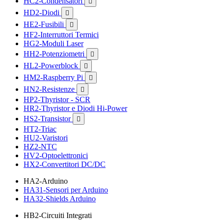
HC2-Condensatori

HD2-Diodi

HE2-Fusibili

HF2-Interruttori Termici
HG2-Moduli Laser
HH2-Potenziometri

HL2-Powerblock

HM2-Raspberry Pi

HN2-Resistenze

HP2-Thyristor - SCR
HR2-Thyristor e Diodi Hi-Power
HS2-Transistor

HT2-Triac
HU2-Varistori
HZ2-NTC
HV2-Optoelettronici
HX2-Convertitori DC/DC
HA2-Arduino
HA31-Sensori per Arduino
HA32-Shields Arduino
HB2-Circuiti Integrati