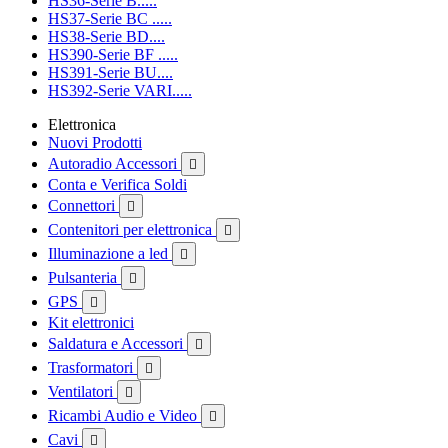
HS36-Serie B.....
HS37-Serie BC .....
HS38-Serie BD....
HS390-Serie BF .....
HS391-Serie BU....
HS392-Serie VARI.....
Elettronica
Nuovi Prodotti
Autoradio Accessori

Conta e Verifica Soldi
Connettori

Contenitori per elettronica

Illuminazione a led

Pulsanteria

GPS

Kit elettronici
Saldatura e Accessori

Trasformatori

Ventilatori

Ricambi Audio e Video

Cavi
