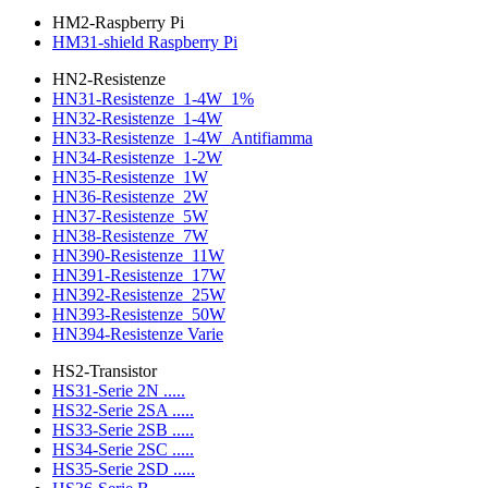
HM2-Raspberry Pi
HM31-shield Raspberry Pi
HN2-Resistenze
HN31-Resistenze_1-4W_1%
HN32-Resistenze_1-4W
HN33-Resistenze_1-4W_Antifiamma
HN34-Resistenze_1-2W
HN35-Resistenze_1W
HN36-Resistenze_2W
HN37-Resistenze_5W
HN38-Resistenze_7W
HN390-Resistenze_11W
HN391-Resistenze_17W
HN392-Resistenze_25W
HN393-Resistenze_50W
HN394-Resistenze Varie
HS2-Transistor
HS31-Serie 2N .....
HS32-Serie 2SA .....
HS33-Serie 2SB .....
HS34-Serie 2SC .....
HS35-Serie 2SD .....