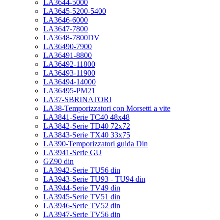
LA3644-5000
LA3645-5200-5400
LA3646-6000
LA3647-7800
LA3648-7800DV
LA36490-7900
LA36491-8800
LA36492-11800
LA36493-11900
LA36494-14000
LA36495-PM21
LA37-SBRINATORI
LA38-Temporizzatori con Morsetti a vite
LA3841-Serie TC40 48x48
LA3842-Serie TD40 72x72
LA3843-Serie TX40 33x75
LA390-Temporizzatori guida Din
LA3941-Serie GU
GZ90 din
LA3942-Serie TU56 din
LA3943-Serie TU93 - TU94 din
LA3944-Serie TV49 din
LA3945-Serie TV51 din
LA3946-Serie TV52 din
LA3947-Serie TV56 din