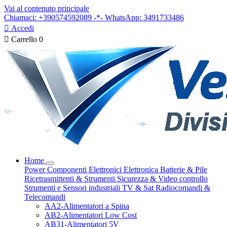
Vai al contenuto principale
Chiamaci: +390574592089 -*- WhatsApp: 3491733486

Accedi

Carrello
0
Home
Power
Componenti Elettronici
Elettronica
Batterie & Pile
Ricetrasmittenti & Strumenti
Sicurezza & Video controllo
Strumenti e Sensori industriali
TV & Sat
Radiocomandi &
Telecomandi
AA2-Alimentatori a Spina
AB2-Alimentatori Low Cost
AB31-Alimentatori 5V