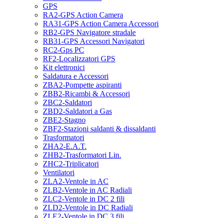
GPS
RA2-GPS Action Camera
RA31-GPS Action Camera Accessori
RB2-GPS Navigatore stradale
RB31-GPS Accessori Navigatori
RC2-Gps PC
RF2-Localizzatori GPS
Kit elettronici
Saldatura e Accessori
ZBA2-Pompette aspiranti
ZBB2-Ricambi & Accessori
ZBC2-Saldatori
ZBD2-Saldatori a Gas
ZBE2-Stagno
ZBF2-Stazioni saldanti & dissaldanti
Trasformatori
ZHA2-E.A.T.
ZHB2-Trasformatori Lin.
ZHC2-Triplicatori
Ventilatori
ZLA2-Ventole in AC
ZLB2-Ventole in AC Radiali
ZLC2-Ventole in DC 2 fili
ZLD2-Ventole in DC Radiali
ZLE2-Ventole in DC 3 fili