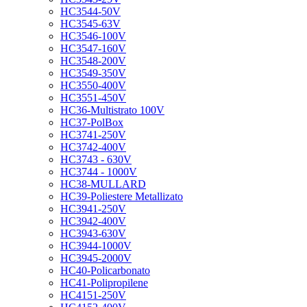
HC3544-50V
HC3545-63V
HC3546-100V
HC3547-160V
HC3548-200V
HC3549-350V
HC3550-400V
HC3551-450V
HC36-Multistrato 100V
HC37-PolBox
HC3741-250V
HC3742-400V
HC3743 - 630V
HC3744 - 1000V
HC38-MULLARD
HC39-Poliestere Metallizato
HC3941-250V
HC3942-400V
HC3943-630V
HC3944-1000V
HC3945-2000V
HC40-Policarbonato
HC41-Polipropilene
HC4151-250V