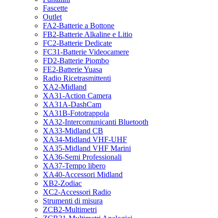
Fascette
Outlet
FA2-Batterie a Bottone
FB2-Batterie Alkaline e Litio
FC2-Batterie Dedicate
FC31-Batterie Videocamere
FD2-Batterie Piombo
FE2-Batterie Yuasa
Radio Ricetrasmittenti
XA2-Midland
XA31-Action Camera
XA31A-DashCam
XA31B-Fototrappola
XA32-Intercomunicanti Bluetooth
XA33-Midland CB
XA34-Midland VHF-UHF
XA35-Midland VHF Marini
XA36-Semi Professionali
XA37-Tempo libero
XA40-Accessori Midland
XB2-Zodiac
XC2-Accessori Radio
Strumenti di misura
ZCB2-Multimetri