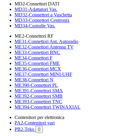
MD2-Connettori DATI
MD31-Adattatori Vas.
MD32-Connettori a Vaschetta
MD33-Connettori Centronix
MD34-Custodie Vas.
ME2-Connettori RF
ME31-Connettori Ant. Autoradio
ME32-Connettori Antenna TV
ME33-Connettori BNC
ME34-Connettori F
ME35-Connettori FME
ME36-Connettori MCX
ME37-Connettori MINI-UHF
ME38-Connettori N
ME390-Connettori PL
ME391-Connettori SMA
ME392-Connettori SMB
ME393-Connettori TNC
ME394-Connettori TWINAXIAL
Contenitori per elettronica
PA2-Contenitori vari
PB2-Teko
