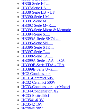
HB36-Serie I~L.....
HB37-Serie LA.....
HB38-Serie LB ~ LF.....
HB390-Serie LM.....
HB391-Serie M.....
HB392-Serie M~R.....
HB393-Serie Micro & Memorie
HB394-Serie S.....
HB395A-Serie SN74 .....
HB395-Serie SN.....
HB396-Serie STK....
HB397-Serie T.....
HB398-Serie TA.....
HB399A-Serie TAA - TCA
HB399B-Serie TDA - TEA
HB399E-Serie U~Z.....
HC2-Condensatori
HC31-Ceramici 50V
HC32-Ceramici 500V
HC33-Condensatori per Motori
HC34-Condensatori X2
HC35-Elettrolitici
HC3541-6,3V
HC3542-16V
HC3543-25V