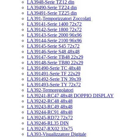
LA3948-Serie TZ12 din
LA39490-Serie TZ24 din
LA39491-Serie TZ25 din
LA391-Temporizzatori Zoccolati
LA39141-Serie 1400 72x72
LA39142-Serie 1800 72x72
LA39143-Serie 2000 96x96
LA39144-Serie 2100 96x96
LA39145-Serie S45 72x72
LA39146-Serie S48 48x48
LA39147-Serie TB48 22x29
LA39148-Serie TB80 22x29
LA391490-Serie TC 48x48
LA391491-Serie TF 22x29
LA391492-Serie TN 39x39
LA391493-Serie TY 72x72
LA392-Termoregolatori
LA39241-RC47 48x48 DOPPIO DISPLAY
LA39242-RC48 48x48
LA39243-RC49 48x48
LA39244-RC91 48x48
LA39245-RD72 72x72
LA39246-RL35 DIN
LA39247-RX02 33x75
LA393-Visualizzatore Digitale