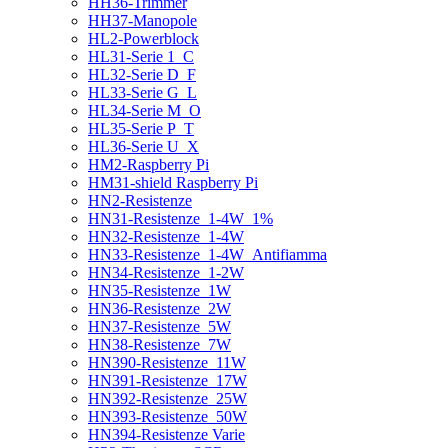
HH36-Trimmer
HH37-Manopole
HL2-Powerblock
HL31-Serie 1_C
HL32-Serie D_F
HL33-Serie G_L
HL34-Serie M_O
HL35-Serie P_T
HL36-Serie U_X
HM2-Raspberry Pi
HM31-shield Raspberry Pi
HN2-Resistenze
HN31-Resistenze_1-4W_1%
HN32-Resistenze_1-4W
HN33-Resistenze_1-4W_Antifiamma
HN34-Resistenze_1-2W
HN35-Resistenze_1W
HN36-Resistenze_2W
HN37-Resistenze_5W
HN38-Resistenze_7W
HN390-Resistenze_11W
HN391-Resistenze_17W
HN392-Resistenze_25W
HN393-Resistenze_50W
HN394-Resistenze Varie