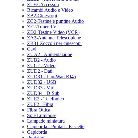
ZLF2-Accessori
Ricambi Audio e Video
ZB2-Cinescopi
ZC2-Testine e puntine Audio
ZE2-Tuner TV
ZD2-Testine Video (VCR)
ZA2-Antenne Telescopiche
ZB31-Zoccoli per cinescopi
Cavi
ZUA2 - Alimentazione
ZUB2 - Audio
ZUC2 - Video
ZUD2 - Dati
ZUD31 - Lan-Wan RJ45
ZUD32 - USB
ZUD33 - Vari
ZUD34 - D-Sub
ZUE2 - Telefonico
ZUF2 - Fibra
Fibra Ottica
Spie Luminose
Lampade miniatura
Capicorda - Puntali - Fascette
Capicorda
Puntalini