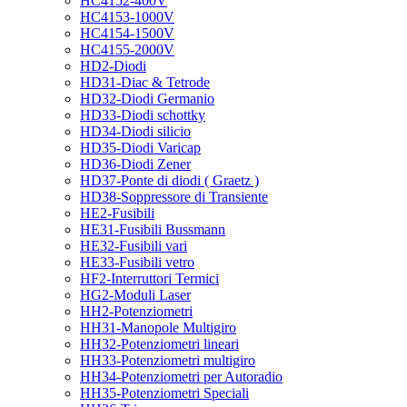
HC4152-400V
HC4153-1000V
HC4154-1500V
HC4155-2000V
HD2-Diodi
HD31-Diac & Tetrode
HD32-Diodi Germanio
HD33-Diodi schottky
HD34-Diodi silicio
HD35-Diodi Varicap
HD36-Diodi Zener
HD37-Ponte di diodi ( Graetz )
HD38-Soppressore di Transiente
HE2-Fusibili
HE31-Fusibili Bussmann
HE32-Fusibili vari
HE33-Fusibili vetro
HF2-Interruttori Termici
HG2-Moduli Laser
HH2-Potenziometri
HH31-Manopole Multigiro
HH32-Potenziometri lineari
HH33-Potenziometri multigiro
HH34-Potenziometri per Autoradio
HH35-Potenziometri Speciali