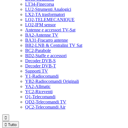
LT34-Finecorsa
LU2-Strumenti Analogici
LX2-TA trasformatori
LQ2-TELEMECANIQUE
LO2-IFM sensor
Antenne e accessori TV-Sat
BA2-Antenne TV
BA31-Fracarro antenne
BB2-LNB & Centralini TV Sat
BC2-Parabole
BD2-Staffe e accessori
Decoder DVB-S
Decoder DVB-T
Supporti TV
Y1-Radiocomandi
YB2-Radiocomandi Originali
YA2-Allmatic
YC2-Riceventi
Q1-Telecomandi
QD2-Telecomandi TV
QC2-Telecomandi Air


Tutto