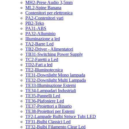
MH2-Prese Audio 3,5mm
ML2-Spine Banana
Contenitori per elettronica
PA2-Contenitori vari
PB2-Teko
PA31-ABS
PA32-Alluminio
Illuminazione a led
TA2-Barre Led
TB2-Driver - Alimentatori
TB31-Switching Power Supply
TC2-Faretti a Led
TD2-Fari a led
TE2-Illuminotecnica
TE31-Downlight Mono lampada
TE32-Downlight Multi Lampada
TE33-Illuminazione Esterni
TE34-Lampadari Industriali
TE35-Pannelli Led
TE36-Plafoniere Led
TE37-Proiettori a Binario
TE38-Proiettori per Esterni
TF2-Lampade Bulbi Strisce Tubi LED
TF31-Bulbi Classici Led
TF32-Bulbi Filamento Clear Led