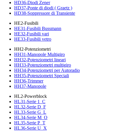
HD36-Diodi Zener
HD37-Ponte di diodi ( Graetz )
HD38-Soppressore di Transiente
HE2-Fusibili
HE31-Fusibili Bussmann
HE32-Fusibili vari
HE33-Fusibili vetro
HH2-Potenziometri
HH31-Manopole Multigiro
HH32-Potenziometri lineari
HH33-Potenziometri multigiro
HH34-Potenziometri per Autoradio
HH35-Potenziometri Speciali
HH36-Trimmer
HH37-Manopole
HL2-Powerblock
HL31-Serie 1_C
HL32-Serie D_F
HL33-Serie G_L
HL34-Serie M_O
HL35-Serie P_T
HL36-Serie U_X