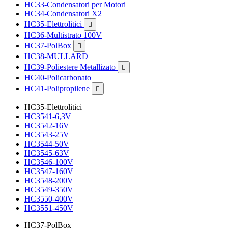
HC33-Condensatori per Motori
HC34-Condensatori X2
HC35-Elettrolitici

HC36-Multistrato 100V
HC37-PolBox

HC38-MULLARD
HC39-Poliestere Metallizato

HC40-Policarbonato
HC41-Polipropilene

HC35-Elettrolitici
HC3541-6,3V
HC3542-16V
HC3543-25V
HC3544-50V
HC3545-63V
HC3546-100V
HC3547-160V
HC3548-200V
HC3549-350V
HC3550-400V
HC3551-450V
HC37-PolBox