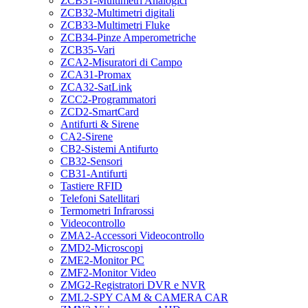
ZCB31-Multimetri Analogici
ZCB32-Multimetri digitali
ZCB33-Multimetri Fluke
ZCB34-Pinze Amperometriche
ZCB35-Vari
ZCA2-Misuratori di Campo
ZCA31-Promax
ZCA32-SatLink
ZCC2-Programmatori
ZCD2-SmartCard
Antifurti & Sirene
CA2-Sirene
CB2-Sistemi Antifurto
CB32-Sensori
CB31-Antifurti
Tastiere RFID
Telefoni Satellitari
Termometri Infrarossi
Videocontrollo
ZMA2-Accessori Videocontrollo
ZMD2-Microscopi
ZME2-Monitor PC
ZMF2-Monitor Video
ZMG2-Registratori DVR e NVR
ZML2-SPY CAM & CAMERA CAR