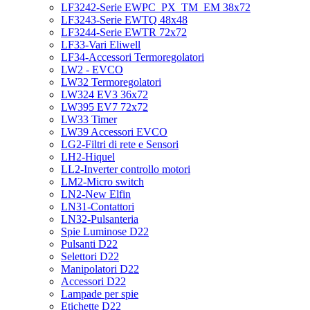
LF3242-Serie EWPC_PX_TM_EM 38x72
LF3243-Serie EWTQ 48x48
LF3244-Serie EWTR 72x72
LF33-Vari Eliwell
LF34-Accessori Termoregolatori
LW2 - EVCO
LW32 Termoregolatori
LW324 EV3 36x72
LW395 EV7 72x72
LW33 Timer
LW39 Accessori EVCO
LG2-Filtri di rete e Sensori
LH2-Hiquel
LL2-Inverter controllo motori
LM2-Micro switch
LN2-New Elfin
LN31-Contattori
LN32-Pulsanteria
Spie Luminose D22
Pulsanti D22
Selettori D22
Manipolatori D22
Accessori D22
Lampade per spie
Etichette D22