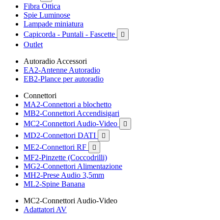
Fibra Ottica
Spie Luminose
Lampade miniatura
Capicorda - Puntali - Fascette

Outlet
Autoradio Accessori
EA2-Antenne Autoradio
EB2-Plance per autoradio
Connettori
MA2-Connettori a blochetto
MB2-Connettori Accendisigari
MC2-Connettori Audio-Video

MD2-Connettori DATI

ME2-Connettori RF

MF2-Pinzette (Coccodrilli)
MG2-Connettori Alimentazione
MH2-Prese Audio 3,5mm
ML2-Spine Banana
MC2-Connettori Audio-Video
Adattatori AV