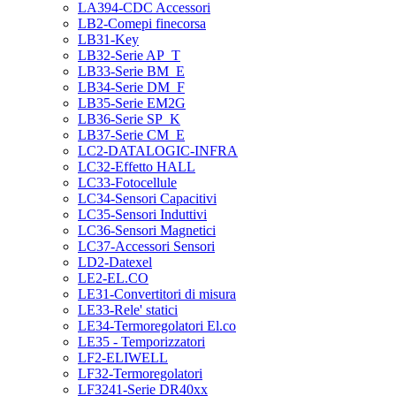
LA394-CDC Accessori
LB2-Comepi finecorsa
LB31-Key
LB32-Serie AP_T
LB33-Serie BM_E
LB34-Serie DM_F
LB35-Serie EM2G
LB36-Serie SP_K
LB37-Serie CM_E
LC2-DATALOGIC-INFRA
LC32-Effetto HALL
LC33-Fotocellule
LC34-Sensori Capacitivi
LC35-Sensori Induttivi
LC36-Sensori Magnetici
LC37-Accessori Sensori
LD2-Datexel
LE2-EL.CO
LE31-Convertitori di misura
LE33-Rele' statici
LE34-Termoregolatori El.co
LE35 - Temporizzatori
LF2-ELIWELL
LF32-Termoregolatori
LF3241-Serie DR40xx