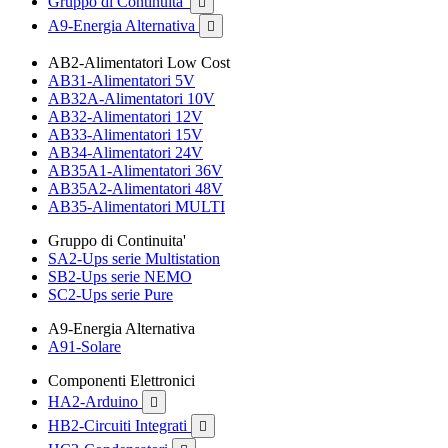
Gruppo di Continuita'

A9-Energia Alternativa

AB2-Alimentatori Low Cost
AB31-Alimentatori 5V
AB32A-Alimentatori 10V
AB32-Alimentatori 12V
AB33-Alimentatori 15V
AB34-Alimentatori 24V
AB35A1-Alimentatori 36V
AB35A2-Alimentatori 48V
AB35-Alimentatori MULTI
Gruppo di Continuita'
SA2-Ups serie Multistation
SB2-Ups serie NEMO
SC2-Ups serie Pure
A9-Energia Alternativa
A91-Solare
Componenti Elettronici
HA2-Arduino

HB2-Circuiti Integrati
