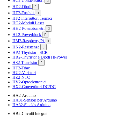
HC2-Condensatori

HD2-Diodi

HE2-Fusibili

HF2-Interruttori Termici
HG2-Moduli Laser
HH2-Potenziometri

HL2-Powerblock

HM2-Raspberry Pi

HN2-Resistenze

HP2-Thyristor - SCR
HR2-Thyristor e Diodi Hi-Power
HS2-Transistor

HT2-Triac
HU2-Varistori
HZ2-NTC
HV2-Optoelettronici
HX2-Convertitori DC/DC
HA2-Arduino
HA31-Sensori per Arduino
HA32-Shields Arduino
HB2-Circuiti Integrati