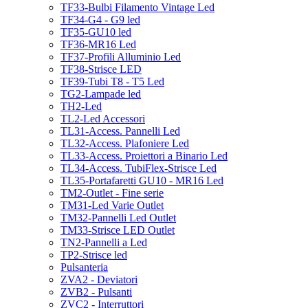
TF33-Bulbi Filamento Vintage Led
TF34-G4 - G9 led
TF35-GU10 led
TF36-MR16 Led
TF37-Profili Alluminio Led
TF38-Strisce LED
TF39-Tubi T8 - T5 Led
TG2-Lampade led
TH2-Led
TL2-Led Accessori
TL31-Access. Pannelli Led
TL32-Access. Plafoniere Led
TL33-Access. Proiettori a Binario Led
TL34-Access. TubiFlex-Strisce Led
TL35-Portafaretti GU10 - MR16 Led
TM2-Outlet - Fine serie
TM31-Led Varie Outlet
TM32-Pannelli Led Outlet
TM33-Strisce LED Outlet
TN2-Pannelli a Led
TP2-Strisce led
Pulsanteria
ZVA2 - Deviatori
ZVB2 - Pulsanti
ZVC2 - Interruttori