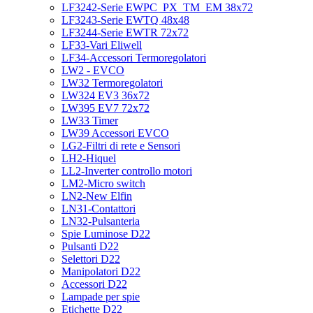
LF3242-Serie EWPC_PX_TM_EM 38x72
LF3243-Serie EWTQ 48x48
LF3244-Serie EWTR 72x72
LF33-Vari Eliwell
LF34-Accessori Termoregolatori
LW2 - EVCO
LW32 Termoregolatori
LW324 EV3 36x72
LW395 EV7 72x72
LW33 Timer
LW39 Accessori EVCO
LG2-Filtri di rete e Sensori
LH2-Hiquel
LL2-Inverter controllo motori
LM2-Micro switch
LN2-New Elfin
LN31-Contattori
LN32-Pulsanteria
Spie Luminose D22
Pulsanti D22
Selettori D22
Manipolatori D22
Accessori D22
Lampade per spie
Etichette D22