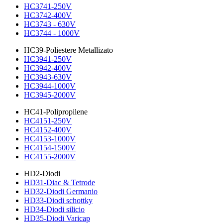
HC3741-250V
HC3742-400V
HC3743 - 630V
HC3744 - 1000V
HC39-Poliestere Metallizato
HC3941-250V
HC3942-400V
HC3943-630V
HC3944-1000V
HC3945-2000V
HC41-Polipropilene
HC4151-250V
HC4152-400V
HC4153-1000V
HC4154-1500V
HC4155-2000V
HD2-Diodi
HD31-Diac & Tetrode
HD32-Diodi Germanio
HD33-Diodi schottky
HD34-Diodi silicio
HD35-Diodi Varicap