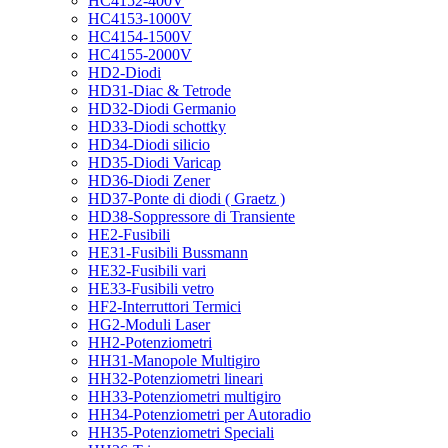
HC4152-400V
HC4153-1000V
HC4154-1500V
HC4155-2000V
HD2-Diodi
HD31-Diac & Tetrode
HD32-Diodi Germanio
HD33-Diodi schottky
HD34-Diodi silicio
HD35-Diodi Varicap
HD36-Diodi Zener
HD37-Ponte di diodi ( Graetz )
HD38-Soppressore di Transiente
HE2-Fusibili
HE31-Fusibili Bussmann
HE32-Fusibili vari
HE33-Fusibili vetro
HF2-Interruttori Termici
HG2-Moduli Laser
HH2-Potenziometri
HH31-Manopole Multigiro
HH32-Potenziometri lineari
HH33-Potenziometri multigiro
HH34-Potenziometri per Autoradio
HH35-Potenziometri Speciali