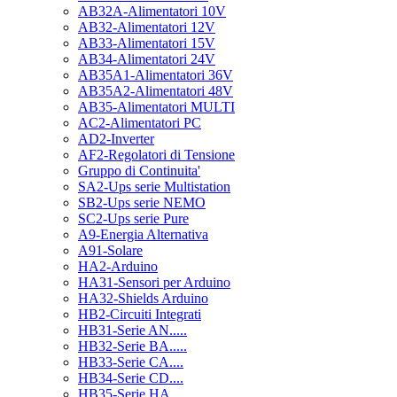
AB32A-Alimentatori 10V
AB32-Alimentatori 12V
AB33-Alimentatori 15V
AB34-Alimentatori 24V
AB35A1-Alimentatori 36V
AB35A2-Alimentatori 48V
AB35-Alimentatori MULTI
AC2-Alimentatori PC
AD2-Inverter
AF2-Regolatori di Tensione
Gruppo di Continuita'
SA2-Ups serie Multistation
SB2-Ups serie NEMO
SC2-Ups serie Pure
A9-Energia Alternativa
A91-Solare
HA2-Arduino
HA31-Sensori per Arduino
HA32-Shields Arduino
HB2-Circuiti Integrati
HB31-Serie AN.....
HB32-Serie BA.....
HB33-Serie CA....
HB34-Serie CD....
HB35-Serie HA.....