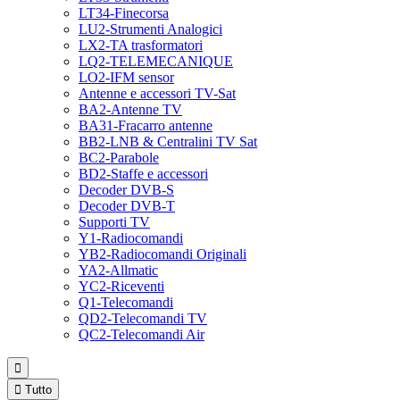
LT34-Finecorsa
LU2-Strumenti Analogici
LX2-TA trasformatori
LQ2-TELEMECANIQUE
LO2-IFM sensor
Antenne e accessori TV-Sat
BA2-Antenne TV
BA31-Fracarro antenne
BB2-LNB & Centralini TV Sat
BC2-Parabole
BD2-Staffe e accessori
Decoder DVB-S
Decoder DVB-T
Supporti TV
Y1-Radiocomandi
YB2-Radiocomandi Originali
YA2-Allmatic
YC2-Riceventi
Q1-Telecomandi
QD2-Telecomandi TV
QC2-Telecomandi Air


Tutto