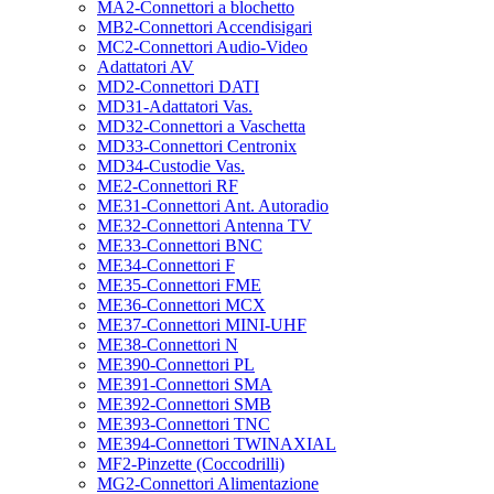
MA2-Connettori a blochetto
MB2-Connettori Accendisigari
MC2-Connettori Audio-Video
Adattatori AV
MD2-Connettori DATI
MD31-Adattatori Vas.
MD32-Connettori a Vaschetta
MD33-Connettori Centronix
MD34-Custodie Vas.
ME2-Connettori RF
ME31-Connettori Ant. Autoradio
ME32-Connettori Antenna TV
ME33-Connettori BNC
ME34-Connettori F
ME35-Connettori FME
ME36-Connettori MCX
ME37-Connettori MINI-UHF
ME38-Connettori N
ME390-Connettori PL
ME391-Connettori SMA
ME392-Connettori SMB
ME393-Connettori TNC
ME394-Connettori TWINAXIAL
MF2-Pinzette (Coccodrilli)
MG2-Connettori Alimentazione