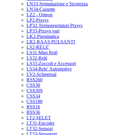
LN33-Segnalazione e Sicurezza
LN34-Cassette
LZ2 - Omron
LP2-Pixsys
LP32-Termoregolatori Pixsys
LP33-Pixsys vari
LK2-Pneumatica
LR2-RAAS PULSANTI
LS2-RELE'
LS31-Mini Relè
LS32-Relè
LS33-Zoccoli e Accessori
LS34-Rele' Automotive
LV2-Schmersal
RSS260
CSS30
CSS30S
CSS34
CSS180
RSS16
RSS36
LT2-SELET
LT31-Encoder
LT32-Sensori
LT33-Strumenti