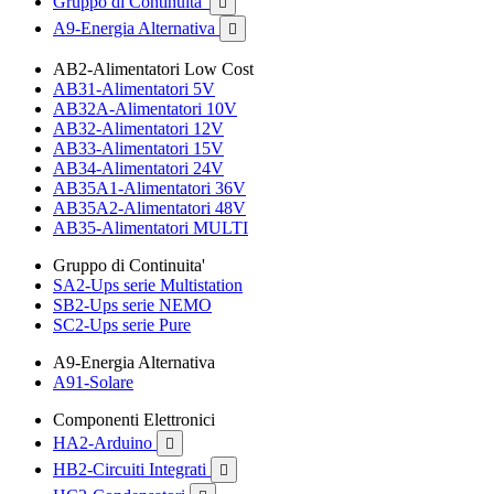
Gruppo di Continuita'

A9-Energia Alternativa

AB2-Alimentatori Low Cost
AB31-Alimentatori 5V
AB32A-Alimentatori 10V
AB32-Alimentatori 12V
AB33-Alimentatori 15V
AB34-Alimentatori 24V
AB35A1-Alimentatori 36V
AB35A2-Alimentatori 48V
AB35-Alimentatori MULTI
Gruppo di Continuita'
SA2-Ups serie Multistation
SB2-Ups serie NEMO
SC2-Ups serie Pure
A9-Energia Alternativa
A91-Solare
Componenti Elettronici
HA2-Arduino

HB2-Circuiti Integrati
