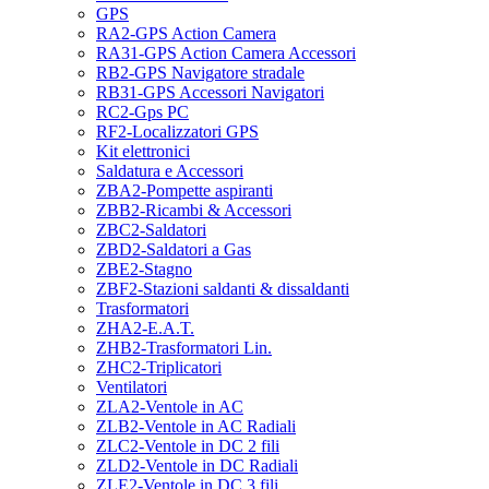
GPS
RA2-GPS Action Camera
RA31-GPS Action Camera Accessori
RB2-GPS Navigatore stradale
RB31-GPS Accessori Navigatori
RC2-Gps PC
RF2-Localizzatori GPS
Kit elettronici
Saldatura e Accessori
ZBA2-Pompette aspiranti
ZBB2-Ricambi & Accessori
ZBC2-Saldatori
ZBD2-Saldatori a Gas
ZBE2-Stagno
ZBF2-Stazioni saldanti & dissaldanti
Trasformatori
ZHA2-E.A.T.
ZHB2-Trasformatori Lin.
ZHC2-Triplicatori
Ventilatori
ZLA2-Ventole in AC
ZLB2-Ventole in AC Radiali
ZLC2-Ventole in DC 2 fili
ZLD2-Ventole in DC Radiali
ZLE2-Ventole in DC 3 fili