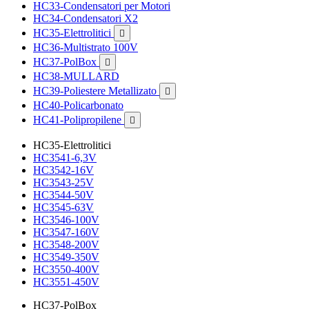
HC33-Condensatori per Motori
HC34-Condensatori X2
HC35-Elettrolitici

HC36-Multistrato 100V
HC37-PolBox

HC38-MULLARD
HC39-Poliestere Metallizato

HC40-Policarbonato
HC41-Polipropilene

HC35-Elettrolitici
HC3541-6,3V
HC3542-16V
HC3543-25V
HC3544-50V
HC3545-63V
HC3546-100V
HC3547-160V
HC3548-200V
HC3549-350V
HC3550-400V
HC3551-450V
HC37-PolBox