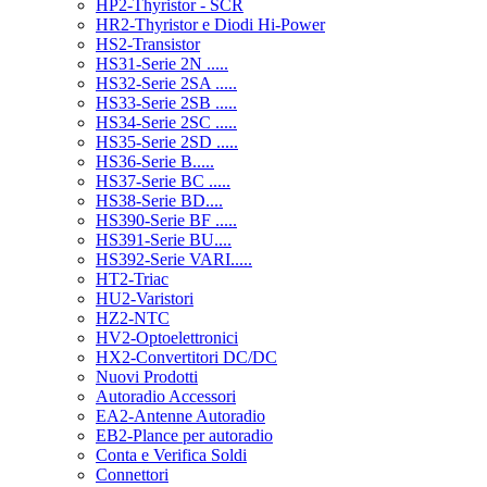
HP2-Thyristor - SCR
HR2-Thyristor e Diodi Hi-Power
HS2-Transistor
HS31-Serie 2N .....
HS32-Serie 2SA .....
HS33-Serie 2SB .....
HS34-Serie 2SC .....
HS35-Serie 2SD .....
HS36-Serie B.....
HS37-Serie BC .....
HS38-Serie BD....
HS390-Serie BF .....
HS391-Serie BU....
HS392-Serie VARI.....
HT2-Triac
HU2-Varistori
HZ2-NTC
HV2-Optoelettronici
HX2-Convertitori DC/DC
Nuovi Prodotti
Autoradio Accessori
EA2-Antenne Autoradio
EB2-Plance per autoradio
Conta e Verifica Soldi
Connettori