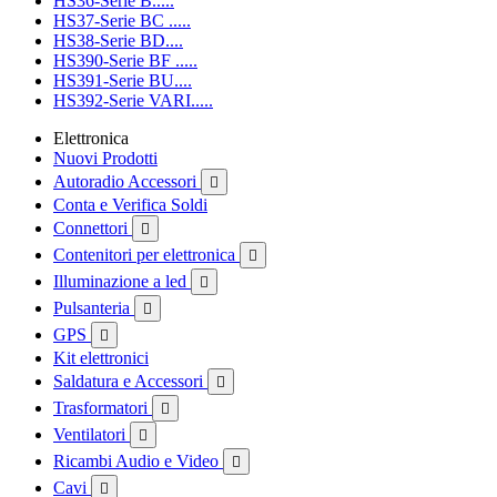
HS36-Serie B.....
HS37-Serie BC .....
HS38-Serie BD....
HS390-Serie BF .....
HS391-Serie BU....
HS392-Serie VARI.....
Elettronica
Nuovi Prodotti
Autoradio Accessori

Conta e Verifica Soldi
Connettori

Contenitori per elettronica

Illuminazione a led

Pulsanteria

GPS

Kit elettronici
Saldatura e Accessori

Trasformatori

Ventilatori

Ricambi Audio e Video

Cavi
