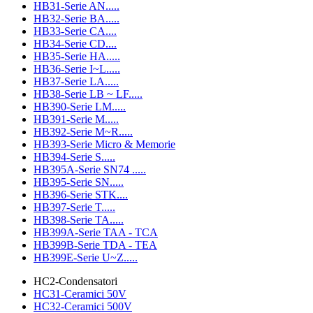
HB31-Serie AN.....
HB32-Serie BA.....
HB33-Serie CA....
HB34-Serie CD....
HB35-Serie HA.....
HB36-Serie I~L.....
HB37-Serie LA.....
HB38-Serie LB ~ LF.....
HB390-Serie LM.....
HB391-Serie M.....
HB392-Serie M~R.....
HB393-Serie Micro & Memorie
HB394-Serie S.....
HB395A-Serie SN74 .....
HB395-Serie SN.....
HB396-Serie STK....
HB397-Serie T.....
HB398-Serie TA.....
HB399A-Serie TAA - TCA
HB399B-Serie TDA - TEA
HB399E-Serie U~Z.....
HC2-Condensatori
HC31-Ceramici 50V
HC32-Ceramici 500V