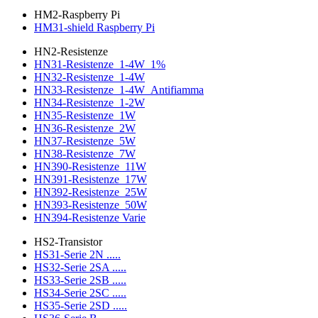
HM2-Raspberry Pi
HM31-shield Raspberry Pi
HN2-Resistenze
HN31-Resistenze_1-4W_1%
HN32-Resistenze_1-4W
HN33-Resistenze_1-4W_Antifiamma
HN34-Resistenze_1-2W
HN35-Resistenze_1W
HN36-Resistenze_2W
HN37-Resistenze_5W
HN38-Resistenze_7W
HN390-Resistenze_11W
HN391-Resistenze_17W
HN392-Resistenze_25W
HN393-Resistenze_50W
HN394-Resistenze Varie
HS2-Transistor
HS31-Serie 2N .....
HS32-Serie 2SA .....
HS33-Serie 2SB .....
HS34-Serie 2SC .....
HS35-Serie 2SD .....