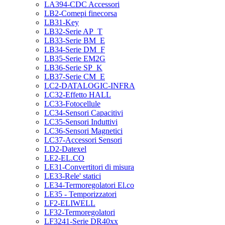
LA394-CDC Accessori
LB2-Comepi finecorsa
LB31-Key
LB32-Serie AP_T
LB33-Serie BM_E
LB34-Serie DM_F
LB35-Serie EM2G
LB36-Serie SP_K
LB37-Serie CM_E
LC2-DATALOGIC-INFRA
LC32-Effetto HALL
LC33-Fotocellule
LC34-Sensori Capacitivi
LC35-Sensori Induttivi
LC36-Sensori Magnetici
LC37-Accessori Sensori
LD2-Datexel
LE2-EL.CO
LE31-Convertitori di misura
LE33-Rele' statici
LE34-Termoregolatori El.co
LE35 - Temporizzatori
LF2-ELIWELL
LF32-Termoregolatori
LF3241-Serie DR40xx