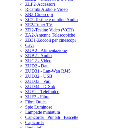
ZLF2-Accessori
Ricambi Audio e Video
ZB2-Cinescopi
ZC2-Testine e puntine Audio
ZE2-Tuner TV
ZD2-Testine Video (VCR)
ZA2-Antenne Telescopiche
ZB31-Zoccoli per cinescopi
Cavi
ZUA2 - Alimentazione
ZUB2 - Audio
ZUC2 - Video
ZUD2 - Dati
ZUD31 - Lan-Wan RJ45
ZUD32 - USB
ZUD33 - Vari
ZUD34 - D-Sub
ZUE2 - Telefonico
ZUF2 - Fibra
Fibra Ottica
Spie Luminose
Lampade miniatura
Capicorda - Puntali - Fascette
Capicorda
Puntalini