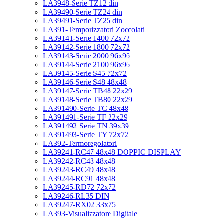
LA3948-Serie TZ12 din
LA39490-Serie TZ24 din
LA39491-Serie TZ25 din
LA391-Temporizzatori Zoccolati
LA39141-Serie 1400 72x72
LA39142-Serie 1800 72x72
LA39143-Serie 2000 96x96
LA39144-Serie 2100 96x96
LA39145-Serie S45 72x72
LA39146-Serie S48 48x48
LA39147-Serie TB48 22x29
LA39148-Serie TB80 22x29
LA391490-Serie TC 48x48
LA391491-Serie TF 22x29
LA391492-Serie TN 39x39
LA391493-Serie TY 72x72
LA392-Termoregolatori
LA39241-RC47 48x48 DOPPIO DISPLAY
LA39242-RC48 48x48
LA39243-RC49 48x48
LA39244-RC91 48x48
LA39245-RD72 72x72
LA39246-RL35 DIN
LA39247-RX02 33x75
LA393-Visualizzatore Digitale