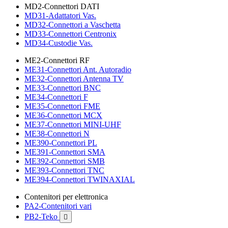
MD2-Connettori DATI
MD31-Adattatori Vas.
MD32-Connettori a Vaschetta
MD33-Connettori Centronix
MD34-Custodie Vas.
ME2-Connettori RF
ME31-Connettori Ant. Autoradio
ME32-Connettori Antenna TV
ME33-Connettori BNC
ME34-Connettori F
ME35-Connettori FME
ME36-Connettori MCX
ME37-Connettori MINI-UHF
ME38-Connettori N
ME390-Connettori PL
ME391-Connettori SMA
ME392-Connettori SMB
ME393-Connettori TNC
ME394-Connettori TWINAXIAL
Contenitori per elettronica
PA2-Contenitori vari
PB2-Teko
