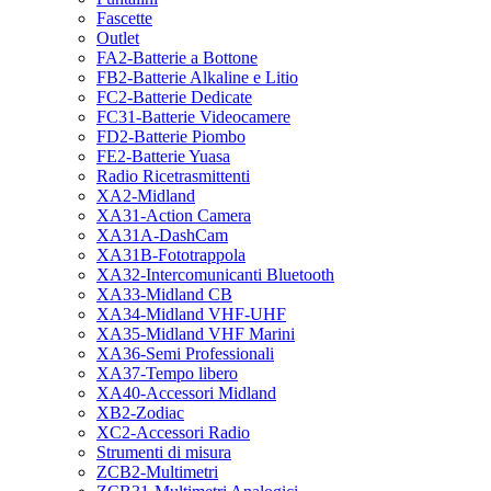
Fascette
Outlet
FA2-Batterie a Bottone
FB2-Batterie Alkaline e Litio
FC2-Batterie Dedicate
FC31-Batterie Videocamere
FD2-Batterie Piombo
FE2-Batterie Yuasa
Radio Ricetrasmittenti
XA2-Midland
XA31-Action Camera
XA31A-DashCam
XA31B-Fototrappola
XA32-Intercomunicanti Bluetooth
XA33-Midland CB
XA34-Midland VHF-UHF
XA35-Midland VHF Marini
XA36-Semi Professionali
XA37-Tempo libero
XA40-Accessori Midland
XB2-Zodiac
XC2-Accessori Radio
Strumenti di misura
ZCB2-Multimetri