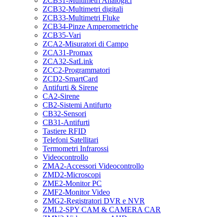
ZCB31-Multimetri Analogici
ZCB32-Multimetri digitali
ZCB33-Multimetri Fluke
ZCB34-Pinze Amperometriche
ZCB35-Vari
ZCA2-Misuratori di Campo
ZCA31-Promax
ZCA32-SatLink
ZCC2-Programmatori
ZCD2-SmartCard
Antifurti & Sirene
CA2-Sirene
CB2-Sistemi Antifurto
CB32-Sensori
CB31-Antifurti
Tastiere RFID
Telefoni Satellitari
Termometri Infrarossi
Videocontrollo
ZMA2-Accessori Videocontrollo
ZMD2-Microscopi
ZME2-Monitor PC
ZMF2-Monitor Video
ZMG2-Registratori DVR e NVR
ZML2-SPY CAM & CAMERA CAR