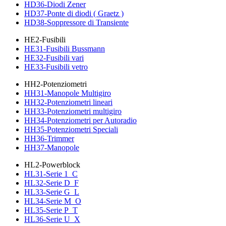
HD36-Diodi Zener
HD37-Ponte di diodi ( Graetz )
HD38-Soppressore di Transiente
HE2-Fusibili
HE31-Fusibili Bussmann
HE32-Fusibili vari
HE33-Fusibili vetro
HH2-Potenziometri
HH31-Manopole Multigiro
HH32-Potenziometri lineari
HH33-Potenziometri multigiro
HH34-Potenziometri per Autoradio
HH35-Potenziometri Speciali
HH36-Trimmer
HH37-Manopole
HL2-Powerblock
HL31-Serie 1_C
HL32-Serie D_F
HL33-Serie G_L
HL34-Serie M_O
HL35-Serie P_T
HL36-Serie U_X