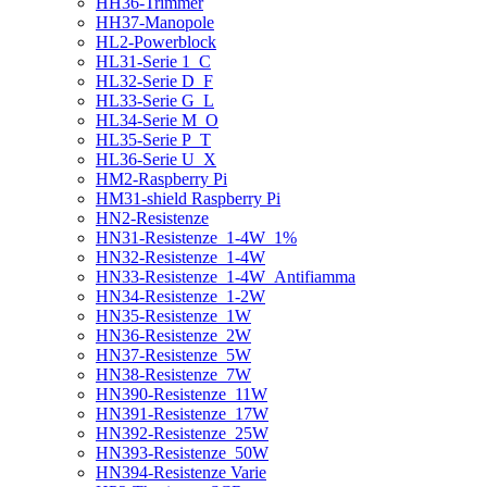
HH36-Trimmer
HH37-Manopole
HL2-Powerblock
HL31-Serie 1_C
HL32-Serie D_F
HL33-Serie G_L
HL34-Serie M_O
HL35-Serie P_T
HL36-Serie U_X
HM2-Raspberry Pi
HM31-shield Raspberry Pi
HN2-Resistenze
HN31-Resistenze_1-4W_1%
HN32-Resistenze_1-4W
HN33-Resistenze_1-4W_Antifiamma
HN34-Resistenze_1-2W
HN35-Resistenze_1W
HN36-Resistenze_2W
HN37-Resistenze_5W
HN38-Resistenze_7W
HN390-Resistenze_11W
HN391-Resistenze_17W
HN392-Resistenze_25W
HN393-Resistenze_50W
HN394-Resistenze Varie