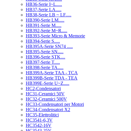
HB36-Serie I~L.....
HB37-Serie LA.....
HB38-Serie LB ~ LF.....
HB390-Serie LM.....
HB391-Serie M.....
HB392-Serie M~R.....
HB393-Serie Micro & Memorie
HB394-Serie S.....
HB395A-Serie SN74 .....
HB395-Serie SN.....
HB396-Serie STK....
HB397-Serie T.....
HB398-Serie TA.....
HB399A-Serie TAA - TCA
HB399B-Serie TDA - TEA
HB399E-Serie U~Z.....
HC2-Condensatori
HC31-Ceramici 50V
HC32-Ceramici 500V
HC33-Condensatori per Motori
HC34-Condensatori X2
HC35-Elettrolitici
HC3541-6,3V
HC3542-16V
HC3543-25V