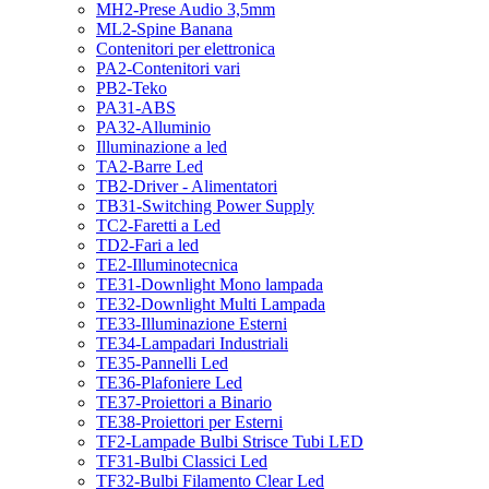
MH2-Prese Audio 3,5mm
ML2-Spine Banana
Contenitori per elettronica
PA2-Contenitori vari
PB2-Teko
PA31-ABS
PA32-Alluminio
Illuminazione a led
TA2-Barre Led
TB2-Driver - Alimentatori
TB31-Switching Power Supply
TC2-Faretti a Led
TD2-Fari a led
TE2-Illuminotecnica
TE31-Downlight Mono lampada
TE32-Downlight Multi Lampada
TE33-Illuminazione Esterni
TE34-Lampadari Industriali
TE35-Pannelli Led
TE36-Plafoniere Led
TE37-Proiettori a Binario
TE38-Proiettori per Esterni
TF2-Lampade Bulbi Strisce Tubi LED
TF31-Bulbi Classici Led
TF32-Bulbi Filamento Clear Led