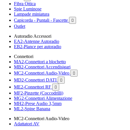
Fibra Ottica
Spie Luminose
Lampade miniatura
Capicorda - Puntali - Fascette

Outlet
Autoradio Accessori
EA2-Antenne Autoradio
EB2-Plance per autoradio
Connettori
MA2-Connettori a blochetto
MB2-Connettori Accendisigari
MC2-Connettori Audio-Video

MD2-Connettori DATI

ME2-Connettori RF

MF2-Pinzette (Coccodrilli)
MG2-Connettori Alimentazione
MH2-Prese Audio 3,5mm
ML2-Spine Banana
MC2-Connettori Audio-Video
Adattatori AV