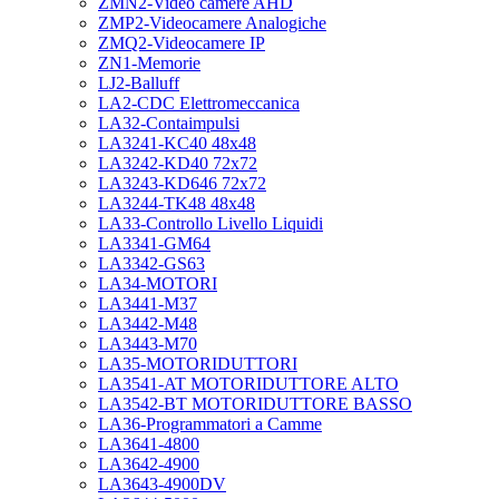
ZMN2-Video camere AHD
ZMP2-Videocamere Analogiche
ZMQ2-Videocamere IP
ZN1-Memorie
LJ2-Balluff
LA2-CDC Elettromeccanica
LA32-Contaimpulsi
LA3241-KC40 48x48
LA3242-KD40 72x72
LA3243-KD646 72x72
LA3244-TK48 48x48
LA33-Controllo Livello Liquidi
LA3341-GM64
LA3342-GS63
LA34-MOTORI
LA3441-M37
LA3442-M48
LA3443-M70
LA35-MOTORIDUTTORI
LA3541-AT MOTORIDUTTORE ALTO
LA3542-BT MOTORIDUTTORE BASSO
LA36-Programmatori a Camme
LA3641-4800
LA3642-4900
LA3643-4900DV