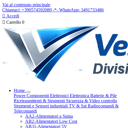
Vai al contenuto principale
Chiamaci: +390574592089 -*- WhatsApp: 3491733486

Accedi

Carrello
0
Home
Power
Componenti Elettronici
Elettronica
Batterie & Pile
Ricetrasmittenti & Strumenti
Sicurezza & Video controllo
Strumenti e Sensori industriali
TV & Sat
Radiocomandi &
Telecomandi
AA2-Alimentatori a Spina
AB2-Alimentatori Low Cost
AB31-Alimentatori 5V