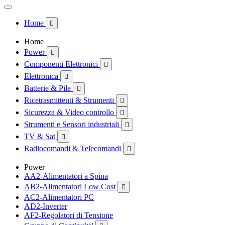
Home

Home
Power

Componenti Elettronici

Elettronica

Batterie & Pile

Ricetrasmittenti & Strumenti

Sicurezza & Video controllo

Strumenti e Sensori industriali

TV & Sat

Radiocomandi & Telecomandi

Power
AA2-Alimentatori a Spina
AB2-Alimentatori Low Cost

AC2-Alimentatori PC
AD2-Inverter
AF2-Regolatori di Tensione