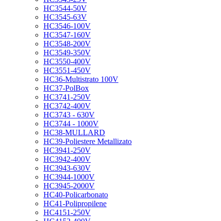
HC3544-50V
HC3545-63V
HC3546-100V
HC3547-160V
HC3548-200V
HC3549-350V
HC3550-400V
HC3551-450V
HC36-Multistrato 100V
HC37-PolBox
HC3741-250V
HC3742-400V
HC3743 - 630V
HC3744 - 1000V
HC38-MULLARD
HC39-Poliestere Metallizato
HC3941-250V
HC3942-400V
HC3943-630V
HC3944-1000V
HC3945-2000V
HC40-Policarbonato
HC41-Polipropilene
HC4151-250V