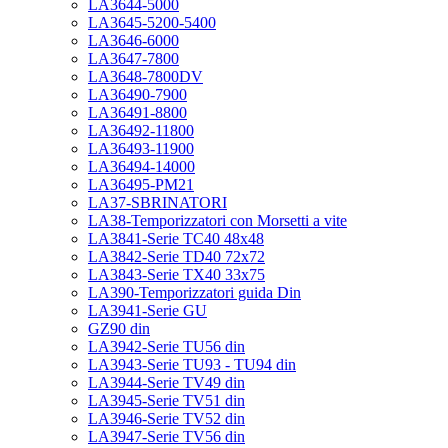
LA3644-5000
LA3645-5200-5400
LA3646-6000
LA3647-7800
LA3648-7800DV
LA36490-7900
LA36491-8800
LA36492-11800
LA36493-11900
LA36494-14000
LA36495-PM21
LA37-SBRINATORI
LA38-Temporizzatori con Morsetti a vite
LA3841-Serie TC40 48x48
LA3842-Serie TD40 72x72
LA3843-Serie TX40 33x75
LA390-Temporizzatori guida Din
LA3941-Serie GU
GZ90 din
LA3942-Serie TU56 din
LA3943-Serie TU93 - TU94 din
LA3944-Serie TV49 din
LA3945-Serie TV51 din
LA3946-Serie TV52 din
LA3947-Serie TV56 din