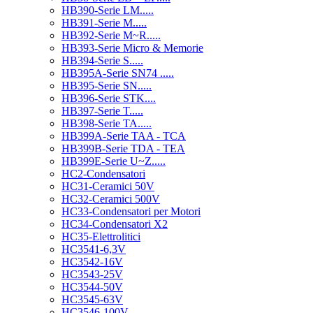
HB390-Serie LM.....
HB391-Serie M.....
HB392-Serie M~R.....
HB393-Serie Micro & Memorie
HB394-Serie S.....
HB395A-Serie SN74 .....
HB395-Serie SN.....
HB396-Serie STK....
HB397-Serie T.....
HB398-Serie TA.....
HB399A-Serie TAA - TCA
HB399B-Serie TDA - TEA
HB399E-Serie U~Z.....
HC2-Condensatori
HC31-Ceramici 50V
HC32-Ceramici 500V
HC33-Condensatori per Motori
HC34-Condensatori X2
HC35-Elettrolitici
HC3541-6,3V
HC3542-16V
HC3543-25V
HC3544-50V
HC3545-63V
HC3546-100V