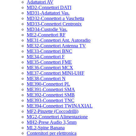
Adattatori AV
MD2-Connettori DATI
MD31-Adattatori Vas.
MD32-Connettori a Vaschetta
MD33-Connettori Centronix
MD34-Custodie Vas.
ME2-Connettori RF
ME31-Connettori Ant. Autoradio
ME32-Connettori Antenna TV
ME33-Connettori BNC
ME34-Connettori F
ME35-Connettori FME
ME36-Connettori MCX
ME37-Connettori MINI-UHF
ME38-Connettori N
ME390-Connettori PL
ME391-Connettori SMA
ME392-Connettori SMB
ME393-Connettori TNC
ME394-Connettori TWINAXIAL
MF2-Pinzette (Coccodrilli)
MG2-Connettori Alimentazione
MH2-Prese Audio 3,5mm
ML2-Spine Banana
Contenitori per elettronica