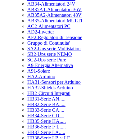
AB34-Alimentatori 24V
AB35A1-Alimentatori 36V
AB35A2-Alimentatori 48V
AB35-Alimentatori MULTI
AC2-Alimentatori PC
AD2-Inverter
AF2-Regolatori di Tensione
Gruppo di Continuita'
SA2-Ups serie Multistation
SB2-Ups serie NEMO
SC2-Ups serie Pure
A9-Energia Alternativa
A91-Solare
HA2-Arduino
HA31-Sensori per Arduino
HA32-Shields Arduino
HB2-Circuiti Integrati
HB31-Serie AN.....
HB32-Serie BA.....
HB33-Serie CA....
HB34-Serie CD....
HB35-Serie HA.....
HB36-Serie I~L.....
HB37-Serie LA.....
HB38-Serie LB ~ LF.....