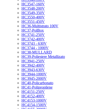
HC3547-160V
HC3548-200V
HC3549-350V
HC3550-400V
HC3551-450V
HC36-Multistrato 100V
HC37-PolBox
HC3741-250V
HC3742-400V
HC3743 - 630V
HC3744 - 1000V
HC38-MULLARD
HC39-Poliestere Metallizato
HC3941-250V
HC3942-400V
HC3943-630V
HC3944-1000V
HC3945-2000V
HC40-Policarbonato
HC41-Polipropilene
HC4151-250V
HC4152-400V
HC4153-1000V
HC4154-1500V