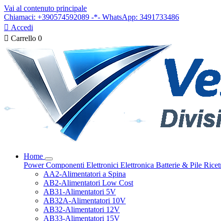
Vai al contenuto principale
Chiamaci: +390574592089 -*- WhatsApp: 3491733486

Accedi

Carrello
0
Home
Power
Componenti Elettronici
Elettronica
Batterie & Pile
Ricet
AA2-Alimentatori a Spina
AB2-Alimentatori Low Cost
AB31-Alimentatori 5V
AB32A-Alimentatori 10V
AB32-Alimentatori 12V
AB33-Alimentatori 15V