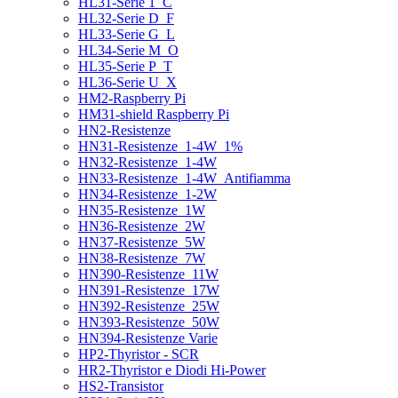
HL31-Serie 1_C
HL32-Serie D_F
HL33-Serie G_L
HL34-Serie M_O
HL35-Serie P_T
HL36-Serie U_X
HM2-Raspberry Pi
HM31-shield Raspberry Pi
HN2-Resistenze
HN31-Resistenze_1-4W_1%
HN32-Resistenze_1-4W
HN33-Resistenze_1-4W_Antifiamma
HN34-Resistenze_1-2W
HN35-Resistenze_1W
HN36-Resistenze_2W
HN37-Resistenze_5W
HN38-Resistenze_7W
HN390-Resistenze_11W
HN391-Resistenze_17W
HN392-Resistenze_25W
HN393-Resistenze_50W
HN394-Resistenze Varie
HP2-Thyristor - SCR
HR2-Thyristor e Diodi Hi-Power
HS2-Transistor