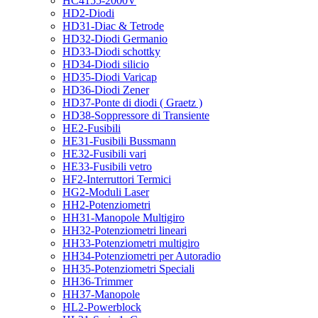
HC4155-2000V
HD2-Diodi
HD31-Diac & Tetrode
HD32-Diodi Germanio
HD33-Diodi schottky
HD34-Diodi silicio
HD35-Diodi Varicap
HD36-Diodi Zener
HD37-Ponte di diodi ( Graetz )
HD38-Soppressore di Transiente
HE2-Fusibili
HE31-Fusibili Bussmann
HE32-Fusibili vari
HE33-Fusibili vetro
HF2-Interruttori Termici
HG2-Moduli Laser
HH2-Potenziometri
HH31-Manopole Multigiro
HH32-Potenziometri lineari
HH33-Potenziometri multigiro
HH34-Potenziometri per Autoradio
HH35-Potenziometri Speciali
HH36-Trimmer
HH37-Manopole
HL2-Powerblock