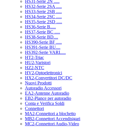
HS31-Serie 2N .....
HS32-Serie 2SA .....
HS33-Serie 2SB .....
HS34-Serie 2SC .....
HS35-Serie 2SD .....
HS36-Serie B.....
HS37-Serie BC .....
HS38-Serie BD....
HS390-Serie BF .....
HS391-Serie BU....
HS392-Serie VARI.....
HT2-Triac
HU2-Varistori
HZ2-NTC
HV2-Optoelettronici
HX2-Convertitori DC/DC
Nuovi Prodotti
Autoradio Accessori
EA2-Antenne Autoradio
EB2-Plance per autoradio
Conta e Verifica Soldi
Connettori
MA2-Connettori a blochetto
MB2-Connettori Accendisigari
MC2-Connettori Audio-Video