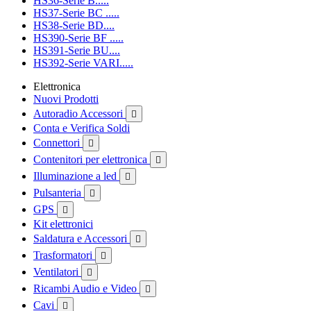
HS36-Serie B.....
HS37-Serie BC .....
HS38-Serie BD....
HS390-Serie BF .....
HS391-Serie BU....
HS392-Serie VARI.....
Elettronica
Nuovi Prodotti
Autoradio Accessori

Conta e Verifica Soldi
Connettori

Contenitori per elettronica

Illuminazione a led

Pulsanteria

GPS

Kit elettronici
Saldatura e Accessori

Trasformatori

Ventilatori

Ricambi Audio e Video

Cavi
