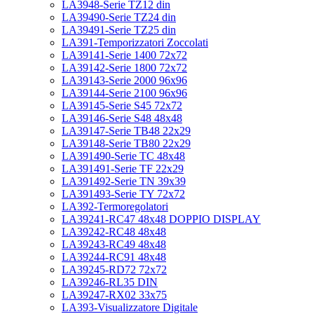
LA3948-Serie TZ12 din
LA39490-Serie TZ24 din
LA39491-Serie TZ25 din
LA391-Temporizzatori Zoccolati
LA39141-Serie 1400 72x72
LA39142-Serie 1800 72x72
LA39143-Serie 2000 96x96
LA39144-Serie 2100 96x96
LA39145-Serie S45 72x72
LA39146-Serie S48 48x48
LA39147-Serie TB48 22x29
LA39148-Serie TB80 22x29
LA391490-Serie TC 48x48
LA391491-Serie TF 22x29
LA391492-Serie TN 39x39
LA391493-Serie TY 72x72
LA392-Termoregolatori
LA39241-RC47 48x48 DOPPIO DISPLAY
LA39242-RC48 48x48
LA39243-RC49 48x48
LA39244-RC91 48x48
LA39245-RD72 72x72
LA39246-RL35 DIN
LA39247-RX02 33x75
LA393-Visualizzatore Digitale