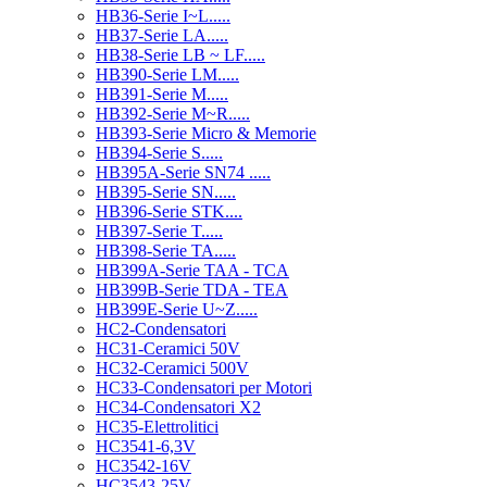
HB36-Serie I~L.....
HB37-Serie LA.....
HB38-Serie LB ~ LF.....
HB390-Serie LM.....
HB391-Serie M.....
HB392-Serie M~R.....
HB393-Serie Micro & Memorie
HB394-Serie S.....
HB395A-Serie SN74 .....
HB395-Serie SN.....
HB396-Serie STK....
HB397-Serie T.....
HB398-Serie TA.....
HB399A-Serie TAA - TCA
HB399B-Serie TDA - TEA
HB399E-Serie U~Z.....
HC2-Condensatori
HC31-Ceramici 50V
HC32-Ceramici 500V
HC33-Condensatori per Motori
HC34-Condensatori X2
HC35-Elettrolitici
HC3541-6,3V
HC3542-16V
HC3543-25V