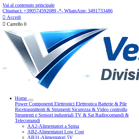
Vai al contenuto principale
Chiamaci: +390574592089 -*- WhatsApp: 3491733486

Accedi

Carrello
0
Home
Power
Componenti Elettronici
Elettronica
Batterie & Pile
Ricetrasmittenti & Strumenti
Sicurezza & Video controllo
Strumenti e Sensori industriali
TV & Sat
Radiocomandi &
Telecomandi
AA2-Alimentatori a Spina
AB2-Alimentatori Low Cost
AB31-Alimentatori 5V