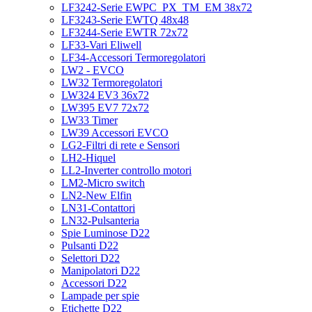
LF3242-Serie EWPC_PX_TM_EM 38x72
LF3243-Serie EWTQ 48x48
LF3244-Serie EWTR 72x72
LF33-Vari Eliwell
LF34-Accessori Termoregolatori
LW2 - EVCO
LW32 Termoregolatori
LW324 EV3 36x72
LW395 EV7 72x72
LW33 Timer
LW39 Accessori EVCO
LG2-Filtri di rete e Sensori
LH2-Hiquel
LL2-Inverter controllo motori
LM2-Micro switch
LN2-New Elfin
LN31-Contattori
LN32-Pulsanteria
Spie Luminose D22
Pulsanti D22
Selettori D22
Manipolatori D22
Accessori D22
Lampade per spie
Etichette D22