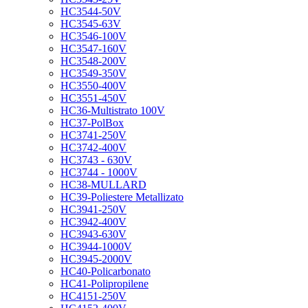
HC3544-50V
HC3545-63V
HC3546-100V
HC3547-160V
HC3548-200V
HC3549-350V
HC3550-400V
HC3551-450V
HC36-Multistrato 100V
HC37-PolBox
HC3741-250V
HC3742-400V
HC3743 - 630V
HC3744 - 1000V
HC38-MULLARD
HC39-Poliestere Metallizato
HC3941-250V
HC3942-400V
HC3943-630V
HC3944-1000V
HC3945-2000V
HC40-Policarbonato
HC41-Polipropilene
HC4151-250V