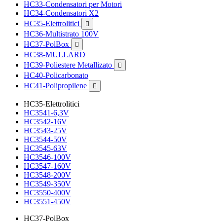
HC33-Condensatori per Motori
HC34-Condensatori X2
HC35-Elettrolitici

HC36-Multistrato 100V
HC37-PolBox

HC38-MULLARD
HC39-Poliestere Metallizato

HC40-Policarbonato
HC41-Polipropilene

HC35-Elettrolitici
HC3541-6,3V
HC3542-16V
HC3543-25V
HC3544-50V
HC3545-63V
HC3546-100V
HC3547-160V
HC3548-200V
HC3549-350V
HC3550-400V
HC3551-450V
HC37-PolBox