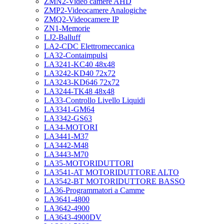
ZMN2-Video camere AHD
ZMP2-Videocamere Analogiche
ZMQ2-Videocamere IP
ZN1-Memorie
LJ2-Balluff
LA2-CDC Elettromeccanica
LA32-Contaimpulsi
LA3241-KC40 48x48
LA3242-KD40 72x72
LA3243-KD646 72x72
LA3244-TK48 48x48
LA33-Controllo Livello Liquidi
LA3341-GM64
LA3342-GS63
LA34-MOTORI
LA3441-M37
LA3442-M48
LA3443-M70
LA35-MOTORIDUTTORI
LA3541-AT MOTORIDUTTORE ALTO
LA3542-BT MOTORIDUTTORE BASSO
LA36-Programmatori a Camme
LA3641-4800
LA3642-4900
LA3643-4900DV