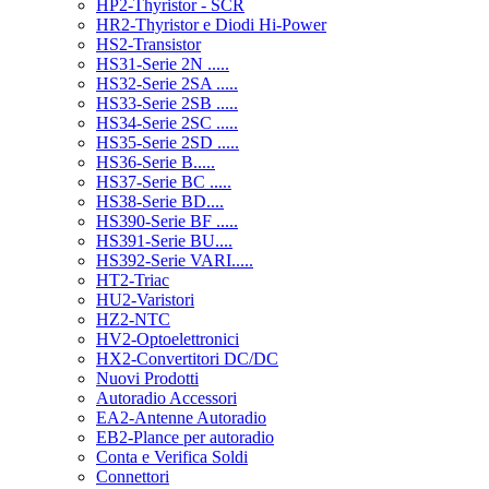
HP2-Thyristor - SCR
HR2-Thyristor e Diodi Hi-Power
HS2-Transistor
HS31-Serie 2N .....
HS32-Serie 2SA .....
HS33-Serie 2SB .....
HS34-Serie 2SC .....
HS35-Serie 2SD .....
HS36-Serie B.....
HS37-Serie BC .....
HS38-Serie BD....
HS390-Serie BF .....
HS391-Serie BU....
HS392-Serie VARI.....
HT2-Triac
HU2-Varistori
HZ2-NTC
HV2-Optoelettronici
HX2-Convertitori DC/DC
Nuovi Prodotti
Autoradio Accessori
EA2-Antenne Autoradio
EB2-Plance per autoradio
Conta e Verifica Soldi
Connettori