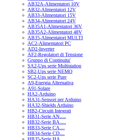
AB32A-Alimentatori 10V
AB32-Alimentatori 12V
AB33-Alimentatori 15V
AB34-Alimentatori 24V
AB35A1-Alimentatori 36V
AB35A2-Alimentatori 48V
AB35-Alimentatori MULTI
AC2-Alimentatori PC
AD2-Inverter
AF2-Regolatori di Tensione
Gruppo di Continuita'
SA2-Ups serie Multistation
SB2-Ups serie NEMO
SC2-Ups serie Pure
A9-Energia Alternativa
A91-Solare
HA2-Arduino
HA31-Sensori per Arduino
HA32-Shields Arduino
HB2-Circuiti Integrati
HB31-Serie AN.....
HB32-Serie BA.....
HB33-Serie CA....
HB34-Serie CD....
HB35-Serie HA.....