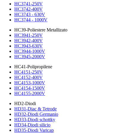
HC3741-250V
HC3742-400V
HC3743 - 630V
HC3744 - 1000V
HC39-Poliestere Metallizato
HC3941-250V
HC3942-400V
HC3943-630V
HC3944-1000V
HC3945-2000V
HC41-Polipropilene
HC4151-250V
HC4152-400V
HC4153-1000V
HC4154-1500V
HC4155-2000V
HD2-Diodi
HD31-Diac & Tetrode
HD32-Diodi Germanio
HD33-Diodi schottky
HD34-Diodi silicio
HD35-Diodi Varicap