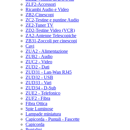
ZLF2-Accessori
Ricambi Audio e Video
ZB2-Cinescopi
ZC2-Testine e puntine Audio
ZE2-Tuner TV
ZD2-Testine Video (VCR)
ZA2-Antenne Telescopiche
ZB31-Zoccoli per cinescopi
Cavi
ZUA2 - Alimentazione
ZUB2 - Audio
ZUC2 - Video
ZUD2 - Dati
ZUD31 - Lan-Wan RJ45
ZUD32 - USB
ZUD33 - Vari
ZUD34 - D-Sub
ZUE2 - Telefonico
ZUF2 - Fibra
Fibra Ottica
Spie Luminose
Lampade miniatura
Capicorda - Puntali - Fascette
Capicorda
Puntalini