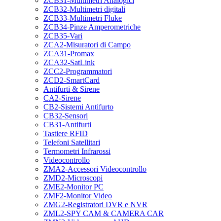
ZCB31-Multimetri Analogici
ZCB32-Multimetri digitali
ZCB33-Multimetri Fluke
ZCB34-Pinze Amperometriche
ZCB35-Vari
ZCA2-Misuratori di Campo
ZCA31-Promax
ZCA32-SatLink
ZCC2-Programmatori
ZCD2-SmartCard
Antifurti & Sirene
CA2-Sirene
CB2-Sistemi Antifurto
CB32-Sensori
CB31-Antifurti
Tastiere RFID
Telefoni Satellitari
Termometri Infrarossi
Videocontrollo
ZMA2-Accessori Videocontrollo
ZMD2-Microscopi
ZME2-Monitor PC
ZMF2-Monitor Video
ZMG2-Registratori DVR e NVR
ZML2-SPY CAM & CAMERA CAR