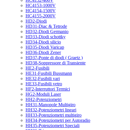
HC4152-400V
HC4153-1000V
HC4154-1500V
HC4155-2000V
HD2-Diodi
HD31-Diac & Tetrode
HD32-Diodi Germanio
HD33-Diodi schottky
HD34-Diodi silicio
HD35-Diodi Varicap
HD36-Diodi Zener
HD37-Ponte di diodi ( Graetz )
HD38-Soppressore di Transiente
HE2-Fusibili
HE31-Fusibili Bussmann
HE32-Fusibili vari
HE33-Fusibili vetro
HF2-Interruttori Termici
HG2-Moduli Laser
HH2-Potenziometri
HH31-Manopole Multigiro
HH32-Potenziometri lineari
HH33-Potenziometri multigiro
HH34-Potenziometri per Autoradio
HH35-Potenziometri Speciali