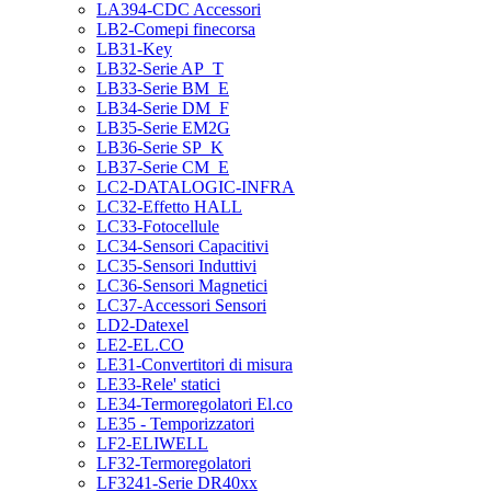
LA394-CDC Accessori
LB2-Comepi finecorsa
LB31-Key
LB32-Serie AP_T
LB33-Serie BM_E
LB34-Serie DM_F
LB35-Serie EM2G
LB36-Serie SP_K
LB37-Serie CM_E
LC2-DATALOGIC-INFRA
LC32-Effetto HALL
LC33-Fotocellule
LC34-Sensori Capacitivi
LC35-Sensori Induttivi
LC36-Sensori Magnetici
LC37-Accessori Sensori
LD2-Datexel
LE2-EL.CO
LE31-Convertitori di misura
LE33-Rele' statici
LE34-Termoregolatori El.co
LE35 - Temporizzatori
LF2-ELIWELL
LF32-Termoregolatori
LF3241-Serie DR40xx