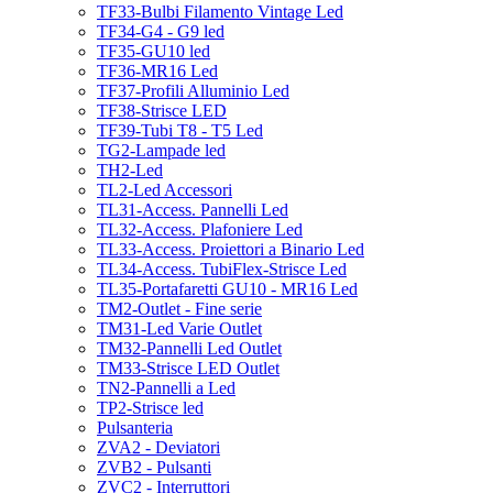
TF33-Bulbi Filamento Vintage Led
TF34-G4 - G9 led
TF35-GU10 led
TF36-MR16 Led
TF37-Profili Alluminio Led
TF38-Strisce LED
TF39-Tubi T8 - T5 Led
TG2-Lampade led
TH2-Led
TL2-Led Accessori
TL31-Access. Pannelli Led
TL32-Access. Plafoniere Led
TL33-Access. Proiettori a Binario Led
TL34-Access. TubiFlex-Strisce Led
TL35-Portafaretti GU10 - MR16 Led
TM2-Outlet - Fine serie
TM31-Led Varie Outlet
TM32-Pannelli Led Outlet
TM33-Strisce LED Outlet
TN2-Pannelli a Led
TP2-Strisce led
Pulsanteria
ZVA2 - Deviatori
ZVB2 - Pulsanti
ZVC2 - Interruttori