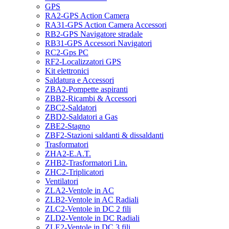
GPS
RA2-GPS Action Camera
RA31-GPS Action Camera Accessori
RB2-GPS Navigatore stradale
RB31-GPS Accessori Navigatori
RC2-Gps PC
RF2-Localizzatori GPS
Kit elettronici
Saldatura e Accessori
ZBA2-Pompette aspiranti
ZBB2-Ricambi & Accessori
ZBC2-Saldatori
ZBD2-Saldatori a Gas
ZBE2-Stagno
ZBF2-Stazioni saldanti & dissaldanti
Trasformatori
ZHA2-E.A.T.
ZHB2-Trasformatori Lin.
ZHC2-Triplicatori
Ventilatori
ZLA2-Ventole in AC
ZLB2-Ventole in AC Radiali
ZLC2-Ventole in DC 2 fili
ZLD2-Ventole in DC Radiali
ZLE2-Ventole in DC 3 fili