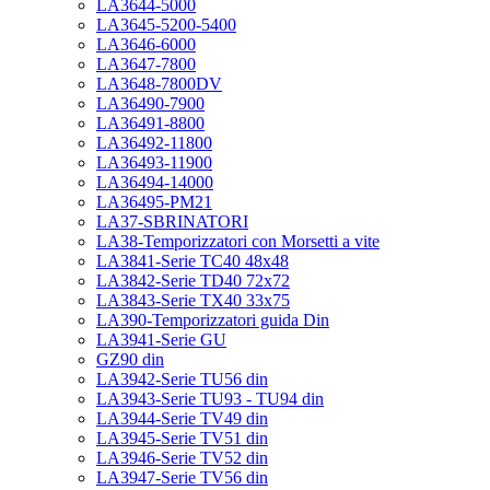
LA3644-5000
LA3645-5200-5400
LA3646-6000
LA3647-7800
LA3648-7800DV
LA36490-7900
LA36491-8800
LA36492-11800
LA36493-11900
LA36494-14000
LA36495-PM21
LA37-SBRINATORI
LA38-Temporizzatori con Morsetti a vite
LA3841-Serie TC40 48x48
LA3842-Serie TD40 72x72
LA3843-Serie TX40 33x75
LA390-Temporizzatori guida Din
LA3941-Serie GU
GZ90 din
LA3942-Serie TU56 din
LA3943-Serie TU93 - TU94 din
LA3944-Serie TV49 din
LA3945-Serie TV51 din
LA3946-Serie TV52 din
LA3947-Serie TV56 din