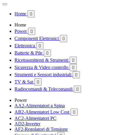
Home

Home
Power

Componenti Elettronici

Elettronica

Batterie & Pile

Ricetrasmittenti & Strumenti

Sicurezza & Video controllo

Strumenti e Sensori industriali

TV & Sat

Radiocomandi & Telecomandi

Power
AA2-Alimentatori a Spina
AB2-Alimentatori Low Cost

AC2-Alimentatori PC
AD2-Inverter
AF2-Regolatori di Tensione