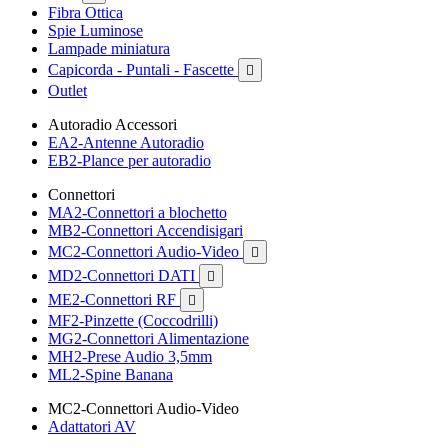
Fibra Ottica
Spie Luminose
Lampade miniatura
Capicorda - Puntali - Fascette

Outlet
Autoradio Accessori
EA2-Antenne Autoradio
EB2-Plance per autoradio
Connettori
MA2-Connettori a blochetto
MB2-Connettori Accendisigari
MC2-Connettori Audio-Video

MD2-Connettori DATI

ME2-Connettori RF

MF2-Pinzette (Coccodrilli)
MG2-Connettori Alimentazione
MH2-Prese Audio 3,5mm
ML2-Spine Banana
MC2-Connettori Audio-Video
Adattatori AV