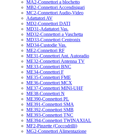
MA2-Connettori a blochetto
MB2-Connettori Accendisigari
MC2-Connettori Audio-Video
Adattatori AV
MD2-Connettori DATI
MD31-Adattatori Vas.
MD32-Connettori a Vaschetta
MD33-Connettori Centronix
MD34-Custodie Vas.
ME2-Connettori RF
ME31-Connettori Ant. Autoradio
ME32-Connettori Antenna TV
ME33-Connettori BNC
ME34-Connettori F
ME35-Connettori FME
ME36-Connettori MCX
ME37-Connettori MINI-UHF
ME38-Connettori N
ME390-Connettori PL
ME391-Connettori SMA
ME392-Connettori SMB
ME393-Connettori TNC
ME394-Connettori TWINAXIAL
MF2-Pinzette (Coccodrilli)
MG2-Connettori Alimentazione