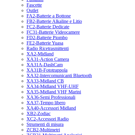
Fascette
Outlet
FA2-Batterie a Bottone
FB2-Batterie Alkaline e Litio
FC2-Batterie Dedicate
FC31-Batterie Videocamere
FD2-Batterie Piombo
FE2-Batterie Yuasa
Radio Ricetrasmittenti
XA2-Midland
XA31-Action Camera
XA31A-DashCam
XA31B-Fototrappola
XA32-Intercomunicanti Bluetooth
XA33-Midland CB
XA34-Midland VHF-UHF
XA35-Midland VHF Marini
XA36-Semi Professionali
XA37-Tempo libero
XA40-Accessori Midland
XB2-Zodiac
XC2-Accessori Radio
Strumenti di misura
ZCB2-Multimetri