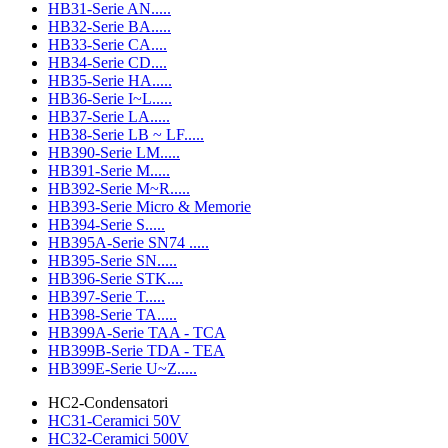
HB31-Serie AN.....
HB32-Serie BA.....
HB33-Serie CA....
HB34-Serie CD....
HB35-Serie HA.....
HB36-Serie I~L.....
HB37-Serie LA.....
HB38-Serie LB ~ LF.....
HB390-Serie LM.....
HB391-Serie M.....
HB392-Serie M~R.....
HB393-Serie Micro & Memorie
HB394-Serie S.....
HB395A-Serie SN74 .....
HB395-Serie SN.....
HB396-Serie STK....
HB397-Serie T.....
HB398-Serie TA.....
HB399A-Serie TAA - TCA
HB399B-Serie TDA - TEA
HB399E-Serie U~Z.....
HC2-Condensatori
HC31-Ceramici 50V
HC32-Ceramici 500V