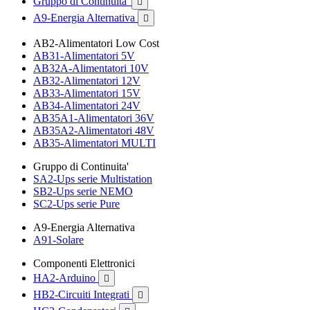
Gruppo di Continuita'

A9-Energia Alternativa

AB2-Alimentatori Low Cost
AB31-Alimentatori 5V
AB32A-Alimentatori 10V
AB32-Alimentatori 12V
AB33-Alimentatori 15V
AB34-Alimentatori 24V
AB35A1-Alimentatori 36V
AB35A2-Alimentatori 48V
AB35-Alimentatori MULTI
Gruppo di Continuita'
SA2-Ups serie Multistation
SB2-Ups serie NEMO
SC2-Ups serie Pure
A9-Energia Alternativa
A91-Solare
Componenti Elettronici
HA2-Arduino

HB2-Circuiti Integrati
