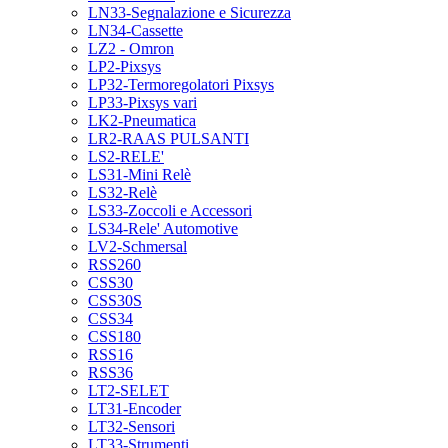
LN33-Segnalazione e Sicurezza
LN34-Cassette
LZ2 - Omron
LP2-Pixsys
LP32-Termoregolatori Pixsys
LP33-Pixsys vari
LK2-Pneumatica
LR2-RAAS PULSANTI
LS2-RELE'
LS31-Mini Relè
LS32-Relè
LS33-Zoccoli e Accessori
LS34-Rele' Automotive
LV2-Schmersal
RSS260
CSS30
CSS30S
CSS34
CSS180
RSS16
RSS36
LT2-SELET
LT31-Encoder
LT32-Sensori
LT33-Strumenti