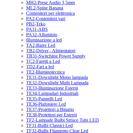
MH2-Prese Audio 3,5mm
ML2-Spine Banana
Contenitori per elettronica
PA2-Contenitori vari
PB2-Teko
PA31-ABS
PA32-Alluminio
Illuminazione a led
TA2-Barre Led
TB2-Driver - Alimentatori
TB31-Switching Power Supply
TC2-Faretti a Led
TD2-Fari a led
TE2-Illuminotecnica
TE31-Downlight Mono lampada
TE32-Downlight Multi Lampada
TE33-Illuminazione Esterni
TE34-Lampadari Industriali
TE35-Pannelli Led
TE36-Plafoniere Led
TE37-Proiettori a Binario
TE38-Proiettori per Esterni
TF2-Lampade Bulbi Strisce Tubi LED
TF31-Bulbi Classici Led
TF32-Bulbi Filamento Clear Led