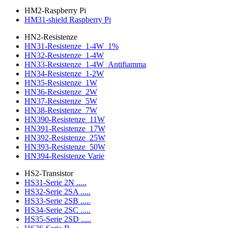
HM2-Raspberry Pi
HM31-shield Raspberry Pi
HN2-Resistenze
HN31-Resistenze_1-4W_1%
HN32-Resistenze_1-4W
HN33-Resistenze_1-4W_Antifiamma
HN34-Resistenze_1-2W
HN35-Resistenze_1W
HN36-Resistenze_2W
HN37-Resistenze_5W
HN38-Resistenze_7W
HN390-Resistenze_11W
HN391-Resistenze_17W
HN392-Resistenze_25W
HN393-Resistenze_50W
HN394-Resistenze Varie
HS2-Transistor
HS31-Serie 2N .....
HS32-Serie 2SA .....
HS33-Serie 2SB .....
HS34-Serie 2SC .....
HS35-Serie 2SD .....