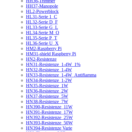
HH36-Trimmer
HH37-Manopole
HL2-Powerblock
HL31-Serie 1_C
HL32-Serie D_F
HL33-Serie G_L
HL34-Serie M_O
HL35-Serie P_T
HL36-Serie U_X
HM2-Raspberry Pi
HM31-shield Raspberry Pi
HN2-Resistenze
HN31-Resistenze_1-4W_1%
HN32-Resistenze_1-4W
HN33-Resistenze_1-4W_Antifiamma
HN34-Resistenze_1-2W
HN35-Resistenze_1W
HN36-Resistenze_2W
HN37-Resistenze_5W
HN38-Resistenze_7W
HN390-Resistenze_11W
HN391-Resistenze_17W
HN392-Resistenze_25W
HN393-Resistenze_50W
HN394-Resistenze Varie