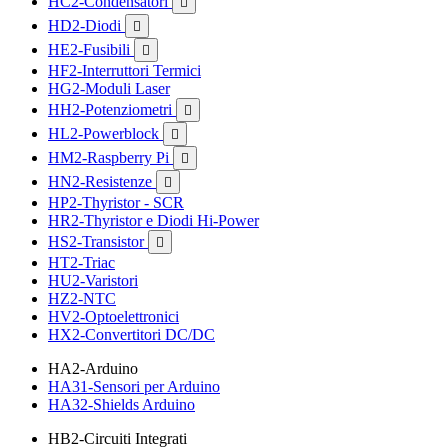
HC2-Condensatori

HD2-Diodi

HE2-Fusibili

HF2-Interruttori Termici
HG2-Moduli Laser
HH2-Potenziometri

HL2-Powerblock

HM2-Raspberry Pi

HN2-Resistenze

HP2-Thyristor - SCR
HR2-Thyristor e Diodi Hi-Power
HS2-Transistor

HT2-Triac
HU2-Varistori
HZ2-NTC
HV2-Optoelettronici
HX2-Convertitori DC/DC
HA2-Arduino
HA31-Sensori per Arduino
HA32-Shields Arduino
HB2-Circuiti Integrati