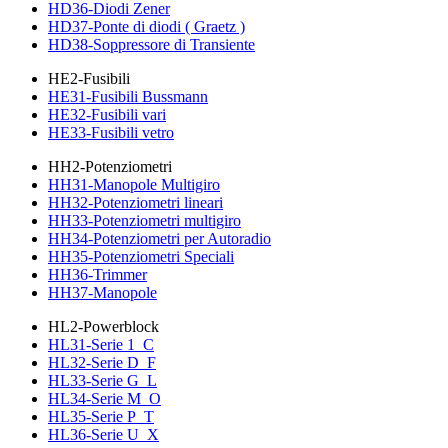
HD36-Diodi Zener
HD37-Ponte di diodi ( Graetz )
HD38-Soppressore di Transiente
HE2-Fusibili
HE31-Fusibili Bussmann
HE32-Fusibili vari
HE33-Fusibili vetro
HH2-Potenziometri
HH31-Manopole Multigiro
HH32-Potenziometri lineari
HH33-Potenziometri multigiro
HH34-Potenziometri per Autoradio
HH35-Potenziometri Speciali
HH36-Trimmer
HH37-Manopole
HL2-Powerblock
HL31-Serie 1_C
HL32-Serie D_F
HL33-Serie G_L
HL34-Serie M_O
HL35-Serie P_T
HL36-Serie U_X