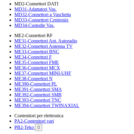
MD2-Connettori DATI
MD31-Adattatori Vas.
MD32-Connettori a Vaschetta
MD33-Connettori Centronix
MD34-Custodie Vas.
ME2-Connettori RF
ME31-Connettori Ant. Autoradio
ME32-Connettori Antenna TV
ME33-Connettori BNC
ME34-Connettori F
ME35-Connettori FME
ME36-Connettori MCX
ME37-Connettori MINI-UHF
ME38-Connettori N
ME390-Connettori PL
ME391-Connettori SMA
ME392-Connettori SMB
ME393-Connettori TNC
ME394-Connettori TWINAXIAL
Contenitori per elettronica
PA2-Contenitori vari
PB2-Teko
