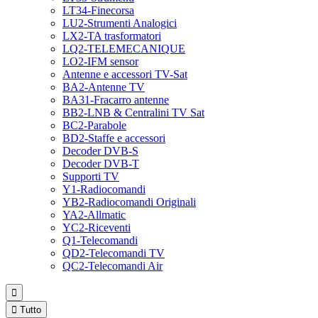
LT34-Finecorsa
LU2-Strumenti Analogici
LX2-TA trasformatori
LQ2-TELEMECANIQUE
LO2-IFM sensor
Antenne e accessori TV-Sat
BA2-Antenne TV
BA31-Fracarro antenne
BB2-LNB & Centralini TV Sat
BC2-Parabole
BD2-Staffe e accessori
Decoder DVB-S
Decoder DVB-T
Supporti TV
Y1-Radiocomandi
YB2-Radiocomandi Originali
YA2-Allmatic
YC2-Riceventi
Q1-Telecomandi
QD2-Telecomandi TV
QC2-Telecomandi Air


Tutto