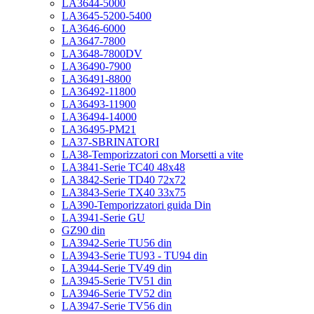
LA3644-5000
LA3645-5200-5400
LA3646-6000
LA3647-7800
LA3648-7800DV
LA36490-7900
LA36491-8800
LA36492-11800
LA36493-11900
LA36494-14000
LA36495-PM21
LA37-SBRINATORI
LA38-Temporizzatori con Morsetti a vite
LA3841-Serie TC40 48x48
LA3842-Serie TD40 72x72
LA3843-Serie TX40 33x75
LA390-Temporizzatori guida Din
LA3941-Serie GU
GZ90 din
LA3942-Serie TU56 din
LA3943-Serie TU93 - TU94 din
LA3944-Serie TV49 din
LA3945-Serie TV51 din
LA3946-Serie TV52 din
LA3947-Serie TV56 din