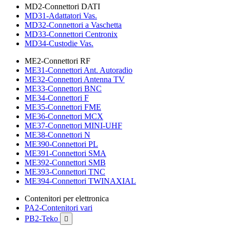
MD2-Connettori DATI
MD31-Adattatori Vas.
MD32-Connettori a Vaschetta
MD33-Connettori Centronix
MD34-Custodie Vas.
ME2-Connettori RF
ME31-Connettori Ant. Autoradio
ME32-Connettori Antenna TV
ME33-Connettori BNC
ME34-Connettori F
ME35-Connettori FME
ME36-Connettori MCX
ME37-Connettori MINI-UHF
ME38-Connettori N
ME390-Connettori PL
ME391-Connettori SMA
ME392-Connettori SMB
ME393-Connettori TNC
ME394-Connettori TWINAXIAL
Contenitori per elettronica
PA2-Contenitori vari
PB2-Teko
