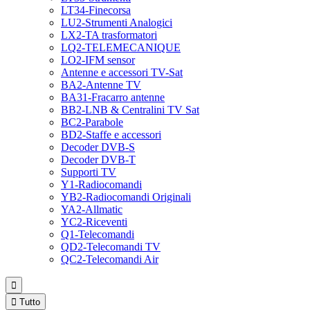
LT34-Finecorsa
LU2-Strumenti Analogici
LX2-TA trasformatori
LQ2-TELEMECANIQUE
LO2-IFM sensor
Antenne e accessori TV-Sat
BA2-Antenne TV
BA31-Fracarro antenne
BB2-LNB & Centralini TV Sat
BC2-Parabole
BD2-Staffe e accessori
Decoder DVB-S
Decoder DVB-T
Supporti TV
Y1-Radiocomandi
YB2-Radiocomandi Originali
YA2-Allmatic
YC2-Riceventi
Q1-Telecomandi
QD2-Telecomandi TV
QC2-Telecomandi Air


Tutto