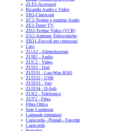
ZLF2-Accessori
Ricambi Audio e Video
ZB2-Cinescopi
ZC2-Testine e puntine Audio
ZE2-Tuner TV
ZD2-Testine Video (VCR)
ZA2-Antenne Telescopiche
ZB31-Zoccoli per cinescopi
Cavi
ZUA2 - Alimentazione
ZUB2 - Audio
ZUC2 - Video
ZUD2 - Dati
ZUD31 - Lan-Wan RJ45
ZUD32 - USB
ZUD33 - Vari
ZUD34 - D-Sub
ZUE2 - Telefonico
ZUF2 - Fibra
Fibra Ottica
Spie Luminose
Lampade miniatura
Capicorda - Puntali - Fascette
Capicorda
Puntalini