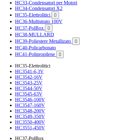
HC33-Condensatori per Motori
HC34-Condensatori X2
HC35-Elettrolitici

HC36-Multistrato 100V
HC37-PolBox

HC38-MULLARD
HC39-Poliestere Metallizato

HC40-Policarbonato
HC41-Polipropilene

HC35-Elettrolitici
HC3541-6,3V
HC3542-16V
HC3543-25V
HC3544-50V
HC3545-63V
HC3546-100V
HC3547-160V
HC3548-200V
HC3549-350V
HC3550-400V
HC3551-450V
HC37-PolBox