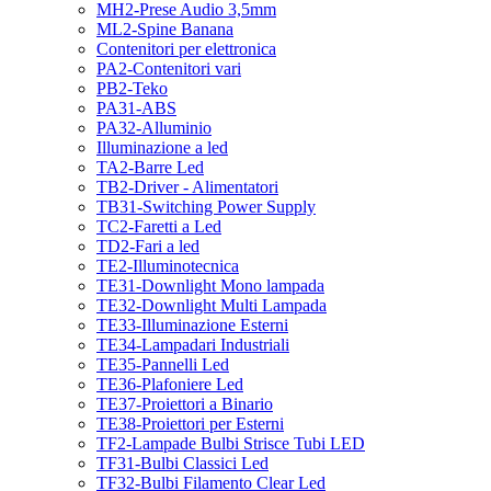
MH2-Prese Audio 3,5mm
ML2-Spine Banana
Contenitori per elettronica
PA2-Contenitori vari
PB2-Teko
PA31-ABS
PA32-Alluminio
Illuminazione a led
TA2-Barre Led
TB2-Driver - Alimentatori
TB31-Switching Power Supply
TC2-Faretti a Led
TD2-Fari a led
TE2-Illuminotecnica
TE31-Downlight Mono lampada
TE32-Downlight Multi Lampada
TE33-Illuminazione Esterni
TE34-Lampadari Industriali
TE35-Pannelli Led
TE36-Plafoniere Led
TE37-Proiettori a Binario
TE38-Proiettori per Esterni
TF2-Lampade Bulbi Strisce Tubi LED
TF31-Bulbi Classici Led
TF32-Bulbi Filamento Clear Led