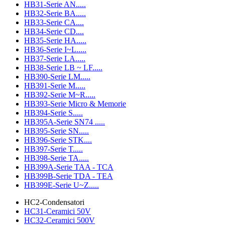
HB31-Serie AN.....
HB32-Serie BA.....
HB33-Serie CA....
HB34-Serie CD....
HB35-Serie HA.....
HB36-Serie I~L.....
HB37-Serie LA.....
HB38-Serie LB ~ LF.....
HB390-Serie LM.....
HB391-Serie M.....
HB392-Serie M~R.....
HB393-Serie Micro & Memorie
HB394-Serie S.....
HB395A-Serie SN74 .....
HB395-Serie SN.....
HB396-Serie STK....
HB397-Serie T.....
HB398-Serie TA.....
HB399A-Serie TAA - TCA
HB399B-Serie TDA - TEA
HB399E-Serie U~Z.....
HC2-Condensatori
HC31-Ceramici 50V
HC32-Ceramici 500V