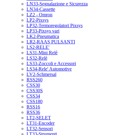
LN33-Segnalazione e Sicurezza
LN34-Cassette
LZ2 - Omron
LP2-Pixsys
LP32-Termoregolatori Pixsys
LP33-Pixsys vari
LK2-Pneumatica
LR2-RAAS PULSANTI
LS2-RELE'
LS31-Mini Relè
LS32-Relè
LS33-Zoccoli e Accessori
LS34-Rele' Automotive
LV2-Schmersal
RSS260
CSS30
CSS30S
CSS34
CSS180
RSS16
RSS36
LT2-SELET
LT31-Encoder
LT32-Sensori
LT33-Strumenti