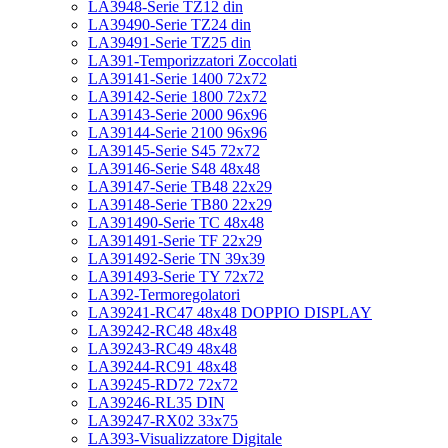
LA3948-Serie TZ12 din
LA39490-Serie TZ24 din
LA39491-Serie TZ25 din
LA391-Temporizzatori Zoccolati
LA39141-Serie 1400 72x72
LA39142-Serie 1800 72x72
LA39143-Serie 2000 96x96
LA39144-Serie 2100 96x96
LA39145-Serie S45 72x72
LA39146-Serie S48 48x48
LA39147-Serie TB48 22x29
LA39148-Serie TB80 22x29
LA391490-Serie TC 48x48
LA391491-Serie TF 22x29
LA391492-Serie TN 39x39
LA391493-Serie TY 72x72
LA392-Termoregolatori
LA39241-RC47 48x48 DOPPIO DISPLAY
LA39242-RC48 48x48
LA39243-RC49 48x48
LA39244-RC91 48x48
LA39245-RD72 72x72
LA39246-RL35 DIN
LA39247-RX02 33x75
LA393-Visualizzatore Digitale