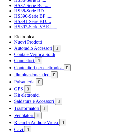
HS36-Serie B.....
HS37-Serie BC .....
HS38-Serie BD....
HS390-Serie BF .....
HS391-Serie BU....
HS392-Serie VARI.....
Elettronica
Nuovi Prodotti
Autoradio Accessori

Conta e Verifica Soldi
Connettori

Contenitori per elettronica

Illuminazione a led

Pulsanteria

GPS

Kit elettronici
Saldatura e Accessori

Trasformatori

Ventilatori

Ricambi Audio e Video

Cavi
