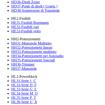
HD36-Diodi Zener
HD37-Ponte di diodi ( Graetz )
HD38-Soppressore di Transiente
HE2-Fusibili
HE31-Fusibili Bussmann
HE32-Fusibili vari
HE33-Fusibili vetro
HH2-Potenziometri
HH31-Manopole Multigiro
HH32-Potenziometri lineari
HH33-Potenziometri multigiro
HH34-Potenziometri per Autoradio
HH35-Potenziometri Speciali
HH36-Trimmer
HH37-Manopole
HL2-Powerblock
HL31-Serie 1_C
HL32-Serie D_F
HL33-Serie G_L
HL34-Serie M_O
HL35-Serie P_T
HL36-Serie U_X