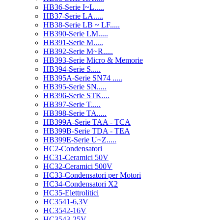
HB36-Serie I~L.....
HB37-Serie LA.....
HB38-Serie LB ~ LF.....
HB390-Serie LM.....
HB391-Serie M.....
HB392-Serie M~R.....
HB393-Serie Micro & Memorie
HB394-Serie S.....
HB395A-Serie SN74 .....
HB395-Serie SN.....
HB396-Serie STK....
HB397-Serie T.....
HB398-Serie TA.....
HB399A-Serie TAA - TCA
HB399B-Serie TDA - TEA
HB399E-Serie U~Z.....
HC2-Condensatori
HC31-Ceramici 50V
HC32-Ceramici 500V
HC33-Condensatori per Motori
HC34-Condensatori X2
HC35-Elettrolitici
HC3541-6,3V
HC3542-16V
HC3543-25V