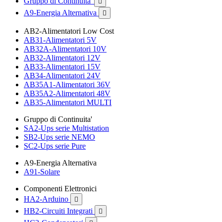
Gruppo di Continuita'

A9-Energia Alternativa

AB2-Alimentatori Low Cost
AB31-Alimentatori 5V
AB32A-Alimentatori 10V
AB32-Alimentatori 12V
AB33-Alimentatori 15V
AB34-Alimentatori 24V
AB35A1-Alimentatori 36V
AB35A2-Alimentatori 48V
AB35-Alimentatori MULTI
Gruppo di Continuita'
SA2-Ups serie Multistation
SB2-Ups serie NEMO
SC2-Ups serie Pure
A9-Energia Alternativa
A91-Solare
Componenti Elettronici
HA2-Arduino

HB2-Circuiti Integrati
