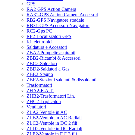
GPS
RA2-GPS Action Camera
RA31-GPS Action Camera Accessori
RB2-GPS Navigatore stradale
RB31-GPS Accessori Navigatori
RC2-Gps PC
RF2-Localizzatori GPS
Kit elettronici
Saldatura e Accessori
ZBA2-Pompette aspiranti
ZBB2-Ricambi & Accessori
ZBC2-Saldatori
ZBD2-Saldatori a Gas
ZBE2-Stagno
ZBF2-Stazioni saldanti & dissaldanti
Trasformatori
ZHA2-E.A.T.
ZHB2-Trasformatori Lin.
ZHC2-Triplicatori
Ventilatori
ZLA2-Ventole in AC
ZLB2-Ventole in AC Radiali
ZLC2-Ventole in DC 2 fili
ZLD2-Ventole in DC Radiali
ZLE2-Ventole in DC 3 fili