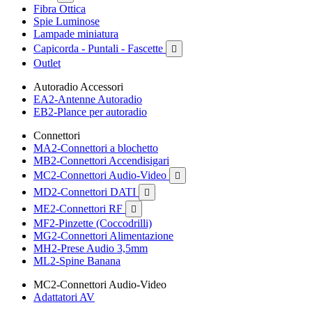
Fibra Ottica
Spie Luminose
Lampade miniatura
Capicorda - Puntali - Fascette

Outlet
Autoradio Accessori
EA2-Antenne Autoradio
EB2-Plance per autoradio
Connettori
MA2-Connettori a blochetto
MB2-Connettori Accendisigari
MC2-Connettori Audio-Video

MD2-Connettori DATI

ME2-Connettori RF

MF2-Pinzette (Coccodrilli)
MG2-Connettori Alimentazione
MH2-Prese Audio 3,5mm
ML2-Spine Banana
MC2-Connettori Audio-Video
Adattatori AV