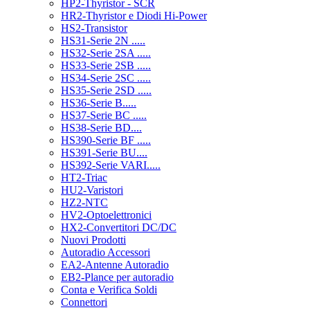
HP2-Thyristor - SCR
HR2-Thyristor e Diodi Hi-Power
HS2-Transistor
HS31-Serie 2N .....
HS32-Serie 2SA .....
HS33-Serie 2SB .....
HS34-Serie 2SC .....
HS35-Serie 2SD .....
HS36-Serie B.....
HS37-Serie BC .....
HS38-Serie BD....
HS390-Serie BF .....
HS391-Serie BU....
HS392-Serie VARI.....
HT2-Triac
HU2-Varistori
HZ2-NTC
HV2-Optoelettronici
HX2-Convertitori DC/DC
Nuovi Prodotti
Autoradio Accessori
EA2-Antenne Autoradio
EB2-Plance per autoradio
Conta e Verifica Soldi
Connettori