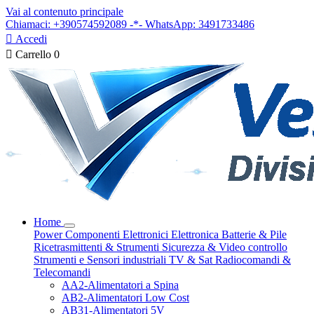
Vai al contenuto principale
Chiamaci: +390574592089 -*- WhatsApp: 3491733486

Accedi

Carrello
0
Home
Power
Componenti Elettronici
Elettronica
Batterie & Pile
Ricetrasmittenti & Strumenti
Sicurezza & Video controllo
Strumenti e Sensori industriali
TV & Sat
Radiocomandi &
Telecomandi
AA2-Alimentatori a Spina
AB2-Alimentatori Low Cost
AB31-Alimentatori 5V