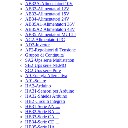
AB32A-Alimentatori 10V
AB32-Alimentatori 12V
AB33-Alimentatori 15V
AB34-Alimentatori 24V
AB35A1-Alimentatori 36V
AB35A2-Alimentatori 48V
AB35-Alimentatori MULTI
AC2-Alimentatori PC
AD2-Inverter
AF2-Regolatori di Tensione
Gruppo di Continuita'
SA2-Ups serie Multistation
SB2-Ups serie NEMO
SC2-Ups serie Pure
A9-Energia Alternativa
A91-Solare
HA2-Arduino
HA31-Sensori per Arduino
HA32-Shields Arduino
HB2-Circuiti Integrati
HB31-Serie AN.....
HB32-Serie BA.....
HB33-Serie CA....
HB34-Serie CD....
HB35-Serie HA.....