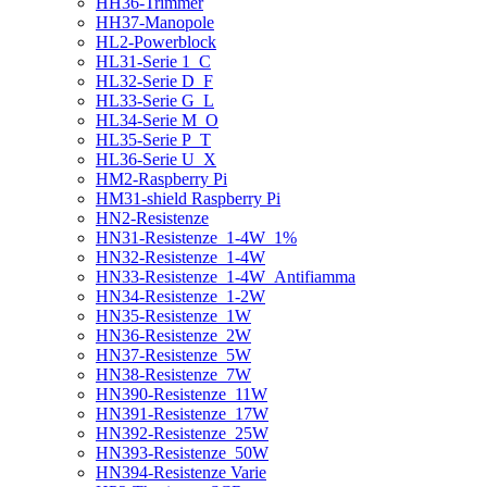
HH36-Trimmer
HH37-Manopole
HL2-Powerblock
HL31-Serie 1_C
HL32-Serie D_F
HL33-Serie G_L
HL34-Serie M_O
HL35-Serie P_T
HL36-Serie U_X
HM2-Raspberry Pi
HM31-shield Raspberry Pi
HN2-Resistenze
HN31-Resistenze_1-4W_1%
HN32-Resistenze_1-4W
HN33-Resistenze_1-4W_Antifiamma
HN34-Resistenze_1-2W
HN35-Resistenze_1W
HN36-Resistenze_2W
HN37-Resistenze_5W
HN38-Resistenze_7W
HN390-Resistenze_11W
HN391-Resistenze_17W
HN392-Resistenze_25W
HN393-Resistenze_50W
HN394-Resistenze Varie