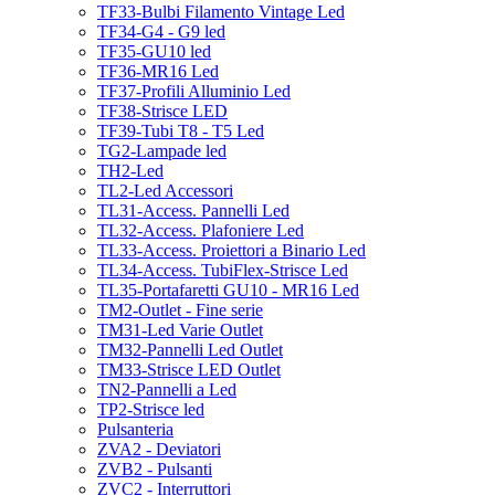
TF33-Bulbi Filamento Vintage Led
TF34-G4 - G9 led
TF35-GU10 led
TF36-MR16 Led
TF37-Profili Alluminio Led
TF38-Strisce LED
TF39-Tubi T8 - T5 Led
TG2-Lampade led
TH2-Led
TL2-Led Accessori
TL31-Access. Pannelli Led
TL32-Access. Plafoniere Led
TL33-Access. Proiettori a Binario Led
TL34-Access. TubiFlex-Strisce Led
TL35-Portafaretti GU10 - MR16 Led
TM2-Outlet - Fine serie
TM31-Led Varie Outlet
TM32-Pannelli Led Outlet
TM33-Strisce LED Outlet
TN2-Pannelli a Led
TP2-Strisce led
Pulsanteria
ZVA2 - Deviatori
ZVB2 - Pulsanti
ZVC2 - Interruttori