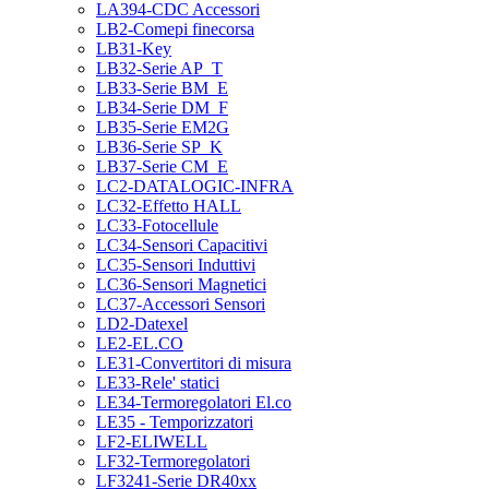
LA394-CDC Accessori
LB2-Comepi finecorsa
LB31-Key
LB32-Serie AP_T
LB33-Serie BM_E
LB34-Serie DM_F
LB35-Serie EM2G
LB36-Serie SP_K
LB37-Serie CM_E
LC2-DATALOGIC-INFRA
LC32-Effetto HALL
LC33-Fotocellule
LC34-Sensori Capacitivi
LC35-Sensori Induttivi
LC36-Sensori Magnetici
LC37-Accessori Sensori
LD2-Datexel
LE2-EL.CO
LE31-Convertitori di misura
LE33-Rele' statici
LE34-Termoregolatori El.co
LE35 - Temporizzatori
LF2-ELIWELL
LF32-Termoregolatori
LF3241-Serie DR40xx