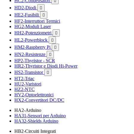
HC2-Condensatori

HD2-Diodi

HE2-Fusibili

HF2-Interruttori Termici
HG2-Moduli Laser
HH2-Potenziometri

HL2-Powerblock

HM2-Raspberry Pi

HN2-Resistenze

HP2-Thyristor - SCR
HR2-Thyristor e Diodi Hi-Power
HS2-Transistor

HT2-Triac
HU2-Varistori
HZ2-NTC
HV2-Optoelettronici
HX2-Convertitori DC/DC
HA2-Arduino
HA31-Sensori per Arduino
HA32-Shields Arduino
HB2-Circuiti Integrati