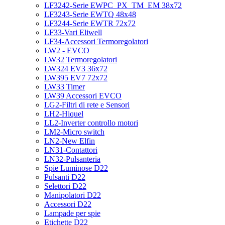
LF3242-Serie EWPC_PX_TM_EM 38x72
LF3243-Serie EWTQ 48x48
LF3244-Serie EWTR 72x72
LF33-Vari Eliwell
LF34-Accessori Termoregolatori
LW2 - EVCO
LW32 Termoregolatori
LW324 EV3 36x72
LW395 EV7 72x72
LW33 Timer
LW39 Accessori EVCO
LG2-Filtri di rete e Sensori
LH2-Hiquel
LL2-Inverter controllo motori
LM2-Micro switch
LN2-New Elfin
LN31-Contattori
LN32-Pulsanteria
Spie Luminose D22
Pulsanti D22
Selettori D22
Manipolatori D22
Accessori D22
Lampade per spie
Etichette D22