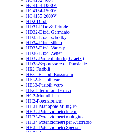
HC4152-400V
HC4153-1000V
HC4154-1500V
HC4155-2000V
HD2-Diodi
HD31-Diac & Tetrode
HD32-Diodi Germanio
HD33-Diodi schottky
HD34-Diodi silicio
HD35-Diodi Varicap
HD36-Diodi Zener
HD37-Ponte di diodi ( Graetz )
HD38-Soppressore di Transiente
HE2-Fusibili
HE31-Fusibili Bussmann
HE32-Fusibili vari
HE33-Fusibili vetro
HF2-Interruttori Termici
HG2-Moduli Laser
HH2-Potenziometri
HH31-Manopole Multigiro
HH32-Potenziometri lineari
HH33-Potenziometri multigiro
HH34-Potenziometri per Autoradio
HH35-Potenziometri Speciali