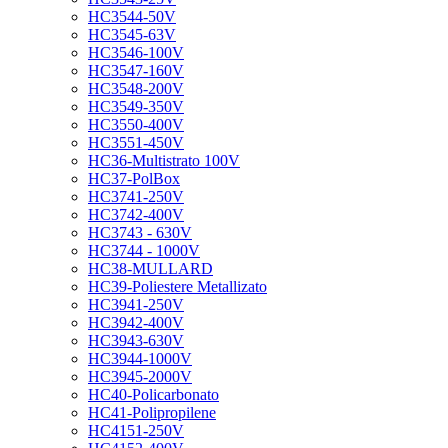
HC3544-50V
HC3545-63V
HC3546-100V
HC3547-160V
HC3548-200V
HC3549-350V
HC3550-400V
HC3551-450V
HC36-Multistrato 100V
HC37-PolBox
HC3741-250V
HC3742-400V
HC3743 - 630V
HC3744 - 1000V
HC38-MULLARD
HC39-Poliestere Metallizato
HC3941-250V
HC3942-400V
HC3943-630V
HC3944-1000V
HC3945-2000V
HC40-Policarbonato
HC41-Polipropilene
HC4151-250V