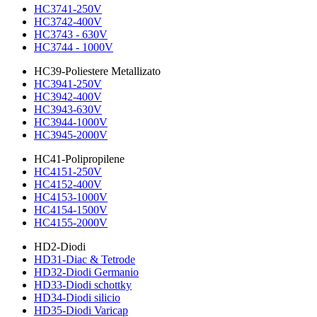
HC3741-250V
HC3742-400V
HC3743 - 630V
HC3744 - 1000V
HC39-Poliestere Metallizato
HC3941-250V
HC3942-400V
HC3943-630V
HC3944-1000V
HC3945-2000V
HC41-Polipropilene
HC4151-250V
HC4152-400V
HC4153-1000V
HC4154-1500V
HC4155-2000V
HD2-Diodi
HD31-Diac & Tetrode
HD32-Diodi Germanio
HD33-Diodi schottky
HD34-Diodi silicio
HD35-Diodi Varicap