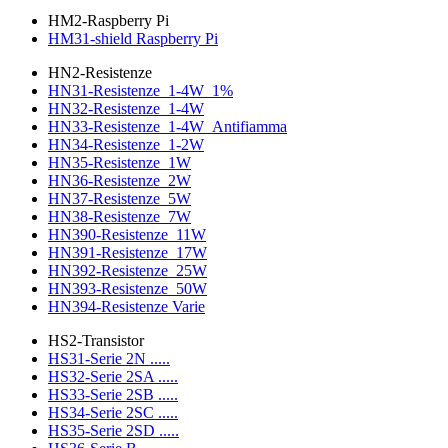
HM2-Raspberry Pi
HM31-shield Raspberry Pi
HN2-Resistenze
HN31-Resistenze_1-4W_1%
HN32-Resistenze_1-4W
HN33-Resistenze_1-4W_Antifiamma
HN34-Resistenze_1-2W
HN35-Resistenze_1W
HN36-Resistenze_2W
HN37-Resistenze_5W
HN38-Resistenze_7W
HN390-Resistenze_11W
HN391-Resistenze_17W
HN392-Resistenze_25W
HN393-Resistenze_50W
HN394-Resistenze Varie
HS2-Transistor
HS31-Serie 2N .....
HS32-Serie 2SA .....
HS33-Serie 2SB .....
HS34-Serie 2SC .....
HS35-Serie 2SD .....