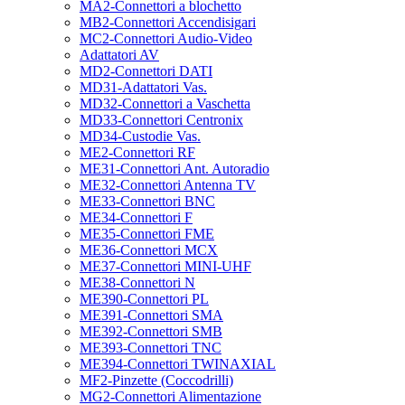
MA2-Connettori a blochetto
MB2-Connettori Accendisigari
MC2-Connettori Audio-Video
Adattatori AV
MD2-Connettori DATI
MD31-Adattatori Vas.
MD32-Connettori a Vaschetta
MD33-Connettori Centronix
MD34-Custodie Vas.
ME2-Connettori RF
ME31-Connettori Ant. Autoradio
ME32-Connettori Antenna TV
ME33-Connettori BNC
ME34-Connettori F
ME35-Connettori FME
ME36-Connettori MCX
ME37-Connettori MINI-UHF
ME38-Connettori N
ME390-Connettori PL
ME391-Connettori SMA
ME392-Connettori SMB
ME393-Connettori TNC
ME394-Connettori TWINAXIAL
MF2-Pinzette (Coccodrilli)
MG2-Connettori Alimentazione