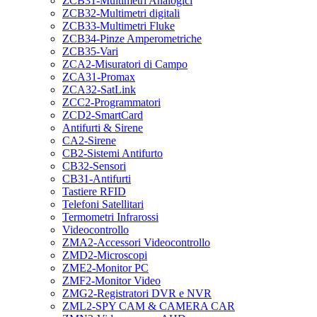
ZCB31-Multimetri Analogici
ZCB32-Multimetri digitali
ZCB33-Multimetri Fluke
ZCB34-Pinze Amperometriche
ZCB35-Vari
ZCA2-Misuratori di Campo
ZCA31-Promax
ZCA32-SatLink
ZCC2-Programmatori
ZCD2-SmartCard
Antifurti & Sirene
CA2-Sirene
CB2-Sistemi Antifurto
CB32-Sensori
CB31-Antifurti
Tastiere RFID
Telefoni Satellitari
Termometri Infrarossi
Videocontrollo
ZMA2-Accessori Videocontrollo
ZMD2-Microscopi
ZME2-Monitor PC
ZMF2-Monitor Video
ZMG2-Registratori DVR e NVR
ZML2-SPY CAM & CAMERA CAR