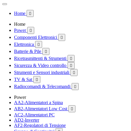
Home

Home
Power

Componenti Elettronici

Elettronica

Batterie & Pile

Ricetrasmittenti & Strumenti

Sicurezza & Video controllo

Strumenti e Sensori industriali

TV & Sat

Radiocomandi & Telecomandi

Power
AA2-Alimentatori a Spina
AB2-Alimentatori Low Cost

AC2-Alimentatori PC
AD2-Inverter
AF2-Regolatori di Tensione