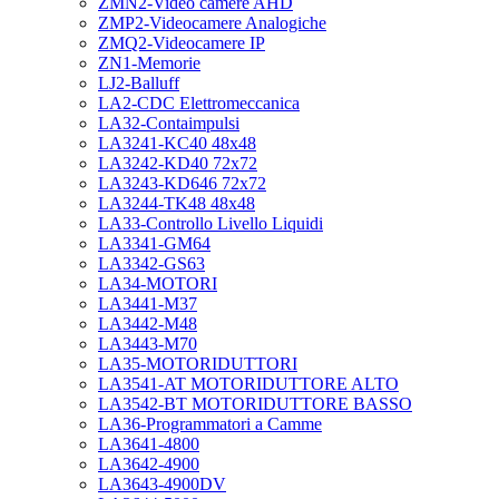
ZMN2-Video camere AHD
ZMP2-Videocamere Analogiche
ZMQ2-Videocamere IP
ZN1-Memorie
LJ2-Balluff
LA2-CDC Elettromeccanica
LA32-Contaimpulsi
LA3241-KC40 48x48
LA3242-KD40 72x72
LA3243-KD646 72x72
LA3244-TK48 48x48
LA33-Controllo Livello Liquidi
LA3341-GM64
LA3342-GS63
LA34-MOTORI
LA3441-M37
LA3442-M48
LA3443-M70
LA35-MOTORIDUTTORI
LA3541-AT MOTORIDUTTORE ALTO
LA3542-BT MOTORIDUTTORE BASSO
LA36-Programmatori a Camme
LA3641-4800
LA3642-4900
LA3643-4900DV