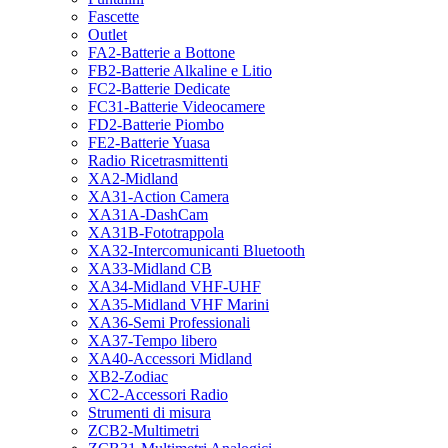
Fascette
Outlet
FA2-Batterie a Bottone
FB2-Batterie Alkaline e Litio
FC2-Batterie Dedicate
FC31-Batterie Videocamere
FD2-Batterie Piombo
FE2-Batterie Yuasa
Radio Ricetrasmittenti
XA2-Midland
XA31-Action Camera
XA31A-DashCam
XA31B-Fototrappola
XA32-Intercomunicanti Bluetooth
XA33-Midland CB
XA34-Midland VHF-UHF
XA35-Midland VHF Marini
XA36-Semi Professionali
XA37-Tempo libero
XA40-Accessori Midland
XB2-Zodiac
XC2-Accessori Radio
Strumenti di misura
ZCB2-Multimetri