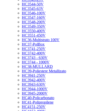
HC3544-50V
HC3545-63V
HC3546-100V
HC3547-160V
HC3548-200V
HC3549-350V
HC3550-400V
HC3551-450V
HC36-Multistrato 100V
HC37-PolBox
HC3741-250V
HC3742-400V
HC3743 - 630V
HC3744 - 1000V
HC38-MULLARD
HC39-Poliestere Metallizato
HC3941-250V
HC3942-400V
HC3943-630V
HC3944-1000V
HC3945-2000V
HC40-Policarbonato
HC41-Polipropilene
HC4151-250V