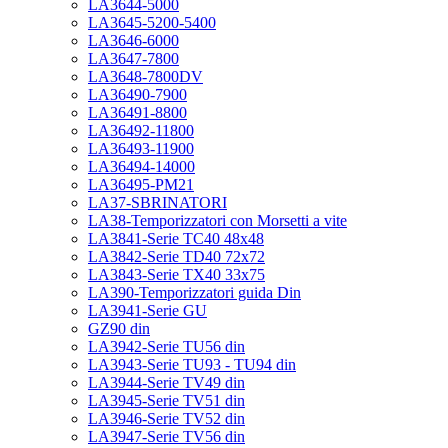
LA3644-5000
LA3645-5200-5400
LA3646-6000
LA3647-7800
LA3648-7800DV
LA36490-7900
LA36491-8800
LA36492-11800
LA36493-11900
LA36494-14000
LA36495-PM21
LA37-SBRINATORI
LA38-Temporizzatori con Morsetti a vite
LA3841-Serie TC40 48x48
LA3842-Serie TD40 72x72
LA3843-Serie TX40 33x75
LA390-Temporizzatori guida Din
LA3941-Serie GU
GZ90 din
LA3942-Serie TU56 din
LA3943-Serie TU93 - TU94 din
LA3944-Serie TV49 din
LA3945-Serie TV51 din
LA3946-Serie TV52 din
LA3947-Serie TV56 din