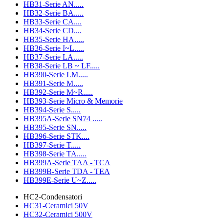
HB31-Serie AN.....
HB32-Serie BA.....
HB33-Serie CA....
HB34-Serie CD....
HB35-Serie HA.....
HB36-Serie I~L.....
HB37-Serie LA.....
HB38-Serie LB ~ LF.....
HB390-Serie LM.....
HB391-Serie M.....
HB392-Serie M~R.....
HB393-Serie Micro & Memorie
HB394-Serie S.....
HB395A-Serie SN74 .....
HB395-Serie SN.....
HB396-Serie STK....
HB397-Serie T.....
HB398-Serie TA.....
HB399A-Serie TAA - TCA
HB399B-Serie TDA - TEA
HB399E-Serie U~Z.....
HC2-Condensatori
HC31-Ceramici 50V
HC32-Ceramici 500V