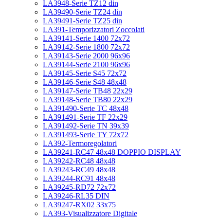
LA3948-Serie TZ12 din
LA39490-Serie TZ24 din
LA39491-Serie TZ25 din
LA391-Temporizzatori Zoccolati
LA39141-Serie 1400 72x72
LA39142-Serie 1800 72x72
LA39143-Serie 2000 96x96
LA39144-Serie 2100 96x96
LA39145-Serie S45 72x72
LA39146-Serie S48 48x48
LA39147-Serie TB48 22x29
LA39148-Serie TB80 22x29
LA391490-Serie TC 48x48
LA391491-Serie TF 22x29
LA391492-Serie TN 39x39
LA391493-Serie TY 72x72
LA392-Termoregolatori
LA39241-RC47 48x48 DOPPIO DISPLAY
LA39242-RC48 48x48
LA39243-RC49 48x48
LA39244-RC91 48x48
LA39245-RD72 72x72
LA39246-RL35 DIN
LA39247-RX02 33x75
LA393-Visualizzatore Digitale