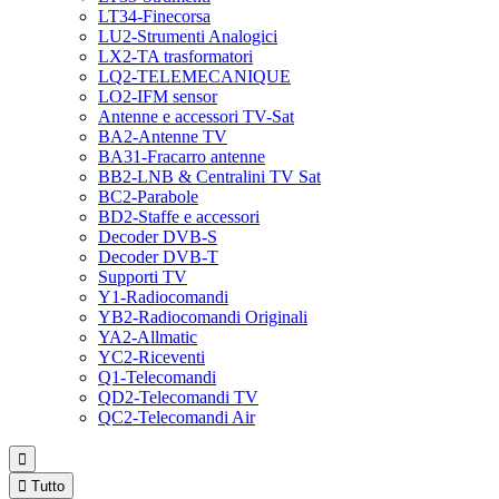
LT34-Finecorsa
LU2-Strumenti Analogici
LX2-TA trasformatori
LQ2-TELEMECANIQUE
LO2-IFM sensor
Antenne e accessori TV-Sat
BA2-Antenne TV
BA31-Fracarro antenne
BB2-LNB & Centralini TV Sat
BC2-Parabole
BD2-Staffe e accessori
Decoder DVB-S
Decoder DVB-T
Supporti TV
Y1-Radiocomandi
YB2-Radiocomandi Originali
YA2-Allmatic
YC2-Riceventi
Q1-Telecomandi
QD2-Telecomandi TV
QC2-Telecomandi Air


Tutto