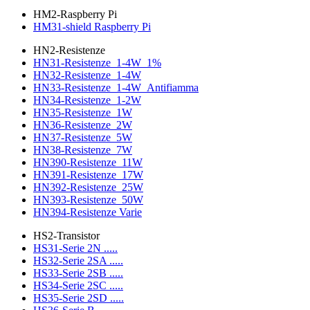
HM2-Raspberry Pi
HM31-shield Raspberry Pi
HN2-Resistenze
HN31-Resistenze_1-4W_1%
HN32-Resistenze_1-4W
HN33-Resistenze_1-4W_Antifiamma
HN34-Resistenze_1-2W
HN35-Resistenze_1W
HN36-Resistenze_2W
HN37-Resistenze_5W
HN38-Resistenze_7W
HN390-Resistenze_11W
HN391-Resistenze_17W
HN392-Resistenze_25W
HN393-Resistenze_50W
HN394-Resistenze Varie
HS2-Transistor
HS31-Serie 2N .....
HS32-Serie 2SA .....
HS33-Serie 2SB .....
HS34-Serie 2SC .....
HS35-Serie 2SD .....