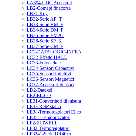
LA394-CDC Accessori
LB2-Comepi finecorsa
LB31-Key
LB32-Serie AP_T
LB33-Serie BM_E
LB34-Serie DM_F
LB35-Serie EM2G
LB36-Serie SP_K
LB37-Serie CM_E
LC2-DATALOGIC-INFRA
LC32-Effetto HALL
LC33-Fotocellule
LC34-Sensori Capacitivi
LC35-Sensori Induttivi
LC36-Sensori Magnetici
LC37-Accessori Sensori
LD2-Datexel
LE2-EL.CO
LE31-Convertitori di misura
LE33-Rele' statici
LE34-Termoregolatori El.co
LE35 - Temporizzatori
LF2-ELIWELL
LF32-Termoregolatori
LF3241-Serie DR40xx