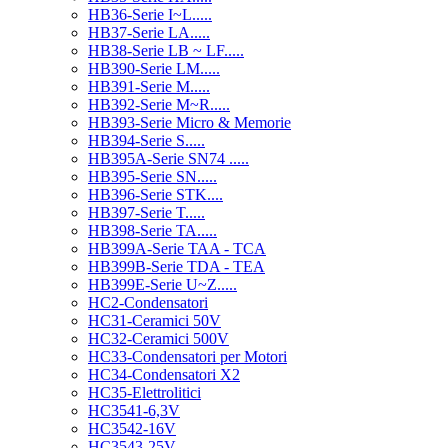
HB36-Serie I~L.....
HB37-Serie LA.....
HB38-Serie LB ~ LF.....
HB390-Serie LM.....
HB391-Serie M.....
HB392-Serie M~R.....
HB393-Serie Micro & Memorie
HB394-Serie S.....
HB395A-Serie SN74 .....
HB395-Serie SN.....
HB396-Serie STK....
HB397-Serie T.....
HB398-Serie TA.....
HB399A-Serie TAA - TCA
HB399B-Serie TDA - TEA
HB399E-Serie U~Z.....
HC2-Condensatori
HC31-Ceramici 50V
HC32-Ceramici 500V
HC33-Condensatori per Motori
HC34-Condensatori X2
HC35-Elettrolitici
HC3541-6,3V
HC3542-16V
HC3543-25V