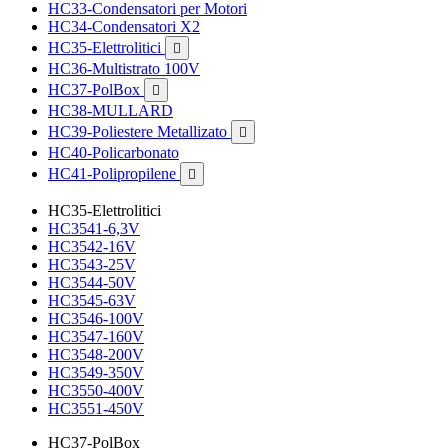
HC33-Condensatori per Motori
HC34-Condensatori X2
HC35-Elettrolitici

HC36-Multistrato 100V
HC37-PolBox

HC38-MULLARD
HC39-Poliestere Metallizato

HC40-Policarbonato
HC41-Polipropilene

HC35-Elettrolitici
HC3541-6,3V
HC3542-16V
HC3543-25V
HC3544-50V
HC3545-63V
HC3546-100V
HC3547-160V
HC3548-200V
HC3549-350V
HC3550-400V
HC3551-450V
HC37-PolBox