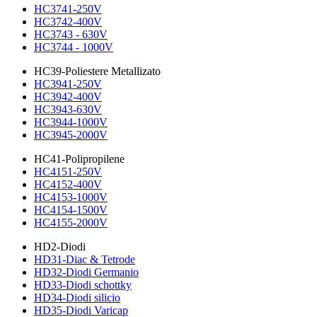
HC3741-250V
HC3742-400V
HC3743 - 630V
HC3744 - 1000V
HC39-Poliestere Metallizato
HC3941-250V
HC3942-400V
HC3943-630V
HC3944-1000V
HC3945-2000V
HC41-Polipropilene
HC4151-250V
HC4152-400V
HC4153-1000V
HC4154-1500V
HC4155-2000V
HD2-Diodi
HD31-Diac & Tetrode
HD32-Diodi Germanio
HD33-Diodi schottky
HD34-Diodi silicio
HD35-Diodi Varicap