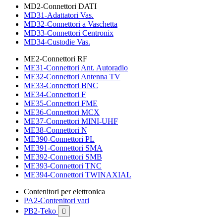
MD2-Connettori DATI
MD31-Adattatori Vas.
MD32-Connettori a Vaschetta
MD33-Connettori Centronix
MD34-Custodie Vas.
ME2-Connettori RF
ME31-Connettori Ant. Autoradio
ME32-Connettori Antenna TV
ME33-Connettori BNC
ME34-Connettori F
ME35-Connettori FME
ME36-Connettori MCX
ME37-Connettori MINI-UHF
ME38-Connettori N
ME390-Connettori PL
ME391-Connettori SMA
ME392-Connettori SMB
ME393-Connettori TNC
ME394-Connettori TWINAXIAL
Contenitori per elettronica
PA2-Contenitori vari
PB2-Teko
