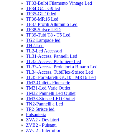
TF33-Bulbi Filamento Vintage Led
TF34-G4 - G9 led
TF35-GU10 led
TF36-MR16 Led
TF37-Profili Alluminio Led
TF38-Strisce LED
TF39-Tubi T8 - T5 Led
TG2-Lampade led
TH2-Led
TL2-Led Accessori
TL31-Access. Pannelli Led
TL32-Access. Plafoniere Led
TL33-Access. Proiettori a Binario Led
TL34-Access. TubiFlex-Strisce Led
TL35-Portafaretti GU10 - MR16 Led
TM2-Outlet - Fine serie
TM31-Led Varie Outlet
TM32-Pannelli Led Outlet
TM33-Strisce LED Outlet
TN2-Pannelli a Led
TP2-Strisce led
Pulsanteria
ZVA2 - Deviatori
ZVB2 - Pulsanti
ZVC2 - Interruttori