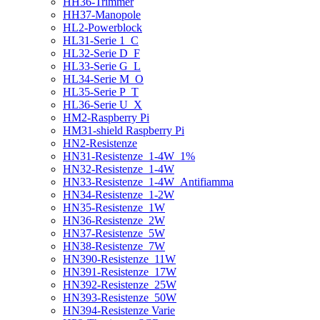
HH36-Trimmer
HH37-Manopole
HL2-Powerblock
HL31-Serie 1_C
HL32-Serie D_F
HL33-Serie G_L
HL34-Serie M_O
HL35-Serie P_T
HL36-Serie U_X
HM2-Raspberry Pi
HM31-shield Raspberry Pi
HN2-Resistenze
HN31-Resistenze_1-4W_1%
HN32-Resistenze_1-4W
HN33-Resistenze_1-4W_Antifiamma
HN34-Resistenze_1-2W
HN35-Resistenze_1W
HN36-Resistenze_2W
HN37-Resistenze_5W
HN38-Resistenze_7W
HN390-Resistenze_11W
HN391-Resistenze_17W
HN392-Resistenze_25W
HN393-Resistenze_50W
HN394-Resistenze Varie