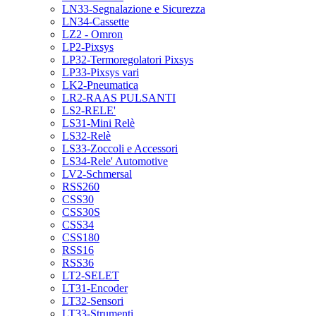
LN33-Segnalazione e Sicurezza
LN34-Cassette
LZ2 - Omron
LP2-Pixsys
LP32-Termoregolatori Pixsys
LP33-Pixsys vari
LK2-Pneumatica
LR2-RAAS PULSANTI
LS2-RELE'
LS31-Mini Relè
LS32-Relè
LS33-Zoccoli e Accessori
LS34-Rele' Automotive
LV2-Schmersal
RSS260
CSS30
CSS30S
CSS34
CSS180
RSS16
RSS36
LT2-SELET
LT31-Encoder
LT32-Sensori
LT33-Strumenti