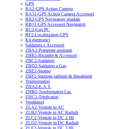
GPS
RA2-GPS Action Camera
RA31-GPS Action Camera Accessori
RB2-GPS Navigatore stradale
RB31-GPS Accessori Navigatori
RC2-Gps PC
RF2-Localizzatori GPS
Kit elettronici
Saldatura e Accessori
ZBA2-Pompette aspiranti
ZBB2-Ricambi & Accessori
ZBC2-Saldatori
ZBD2-Saldatori a Gas
ZBE2-Stagno
ZBF2-Stazioni saldanti & dissaldanti
Trasformatori
ZHA2-E.A.T.
ZHB2-Trasformatori Lin.
ZHC2-Triplicatori
Ventilatori
ZLA2-Ventole in AC
ZLB2-Ventole in AC Radiali
ZLC2-Ventole in DC 2 fili
ZLD2-Ventole in DC Radiali
ZLE2-Ventole in DC 3 fili