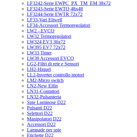
LF3242-Serie EWPC_PX_TM_EM 38x72
LF3243-Serie EWTQ 48x48
LF3244-Serie EWTR 72x72
LF33-Vari Eliwell
LF34-Accessori Termoregolatori
LW2 - EVCO
LW32 Termoregolatori
LW324 EV3 36x72
LW395 EV7 72x72
LW33 Timer
LW39 Accessori EVCO
LG2-Filtri di rete e Sensori
LH2-Hiquel
LL2-Inverter controllo motori
LM2-Micro switch
LN2-New Elfin
LN31-Contattori
LN32-Pulsanteria
Spie Luminose D22
Pulsanti D22
Selettori D22
Manipolatori D22
Accessori D22
Lampade per spie
Etichette D22