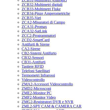
ZCB31-Multimetri Analogici
ZCB32-Multimetri digitali
ZCB33-Multimetri Fluke
ZCB34-Pinze Amperometriche
ZCB35-Vari
ZCA2-Misuratori di Campo
ZCA31-Promax
ZCA32-SatLink
ZCC2-Programmatori
ZCD2-SmartCard
Antifurti & Sirene
CA2-Sirene
CB2-Sistemi Antifurto
CB32-Sensori
CB31-Antifurti
Tastiere RFID
Telefoni Satellitari
Termometri Infrarossi
Videocontrollo
ZMA2-Accessori Videocontrollo
ZMD2-Microscopi
ZME2-Monitor PC
ZMF2-Monitor Video
ZMG2-Registratori DVR e NVR
ZML2-SPY CAM & CAMERA CAR