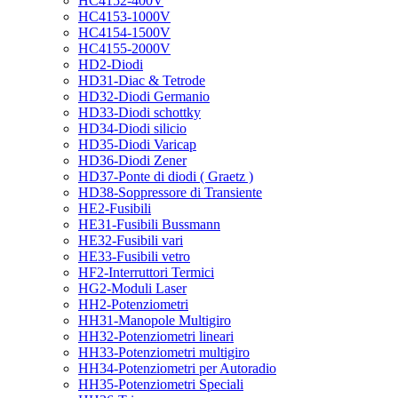
HC4152-400V
HC4153-1000V
HC4154-1500V
HC4155-2000V
HD2-Diodi
HD31-Diac & Tetrode
HD32-Diodi Germanio
HD33-Diodi schottky
HD34-Diodi silicio
HD35-Diodi Varicap
HD36-Diodi Zener
HD37-Ponte di diodi ( Graetz )
HD38-Soppressore di Transiente
HE2-Fusibili
HE31-Fusibili Bussmann
HE32-Fusibili vari
HE33-Fusibili vetro
HF2-Interruttori Termici
HG2-Moduli Laser
HH2-Potenziometri
HH31-Manopole Multigiro
HH32-Potenziometri lineari
HH33-Potenziometri multigiro
HH34-Potenziometri per Autoradio
HH35-Potenziometri Speciali