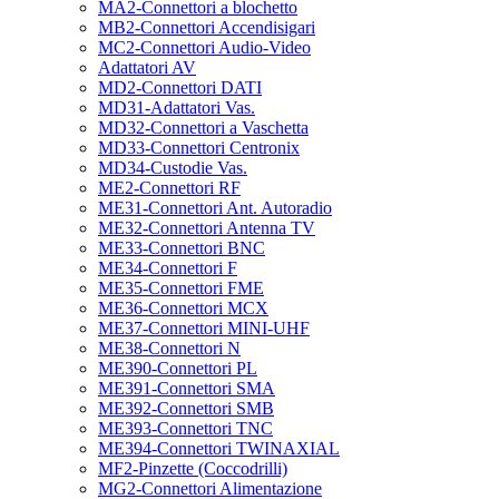
MA2-Connettori a blochetto
MB2-Connettori Accendisigari
MC2-Connettori Audio-Video
Adattatori AV
MD2-Connettori DATI
MD31-Adattatori Vas.
MD32-Connettori a Vaschetta
MD33-Connettori Centronix
MD34-Custodie Vas.
ME2-Connettori RF
ME31-Connettori Ant. Autoradio
ME32-Connettori Antenna TV
ME33-Connettori BNC
ME34-Connettori F
ME35-Connettori FME
ME36-Connettori MCX
ME37-Connettori MINI-UHF
ME38-Connettori N
ME390-Connettori PL
ME391-Connettori SMA
ME392-Connettori SMB
ME393-Connettori TNC
ME394-Connettori TWINAXIAL
MF2-Pinzette (Coccodrilli)
MG2-Connettori Alimentazione