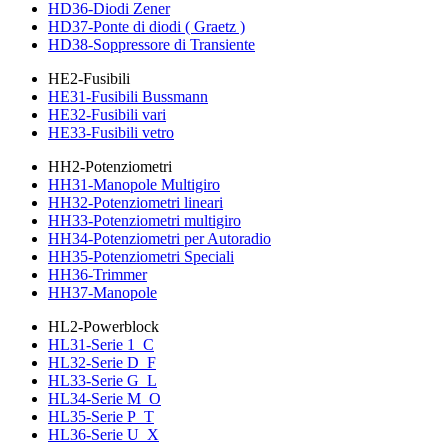
HD36-Diodi Zener
HD37-Ponte di diodi ( Graetz )
HD38-Soppressore di Transiente
HE2-Fusibili
HE31-Fusibili Bussmann
HE32-Fusibili vari
HE33-Fusibili vetro
HH2-Potenziometri
HH31-Manopole Multigiro
HH32-Potenziometri lineari
HH33-Potenziometri multigiro
HH34-Potenziometri per Autoradio
HH35-Potenziometri Speciali
HH36-Trimmer
HH37-Manopole
HL2-Powerblock
HL31-Serie 1_C
HL32-Serie D_F
HL33-Serie G_L
HL34-Serie M_O
HL35-Serie P_T
HL36-Serie U_X