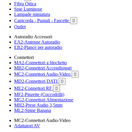
Fibra Ottica
Spie Luminose
Lampade miniatura
Capicorda - Puntali - Fascette

Outlet
Autoradio Accessori
EA2-Antenne Autoradio
EB2-Plance per autoradio
Connettori
MA2-Connettori a blochetto
MB2-Connettori Accendisigari
MC2-Connettori Audio-Video

MD2-Connettori DATI

ME2-Connettori RF

MF2-Pinzette (Coccodrilli)
MG2-Connettori Alimentazione
MH2-Prese Audio 3,5mm
ML2-Spine Banana
MC2-Connettori Audio-Video
Adattatori AV