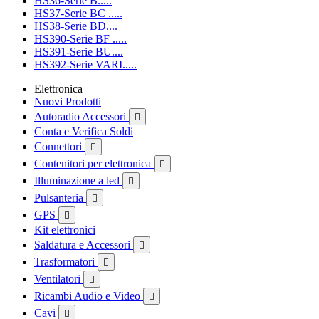
HS36-Serie B.....
HS37-Serie BC .....
HS38-Serie BD....
HS390-Serie BF .....
HS391-Serie BU....
HS392-Serie VARI.....
Elettronica
Nuovi Prodotti
Autoradio Accessori

Conta e Verifica Soldi
Connettori

Contenitori per elettronica

Illuminazione a led

Pulsanteria

GPS

Kit elettronici
Saldatura e Accessori

Trasformatori

Ventilatori

Ricambi Audio e Video

Cavi
