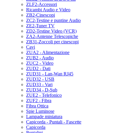
ZLF2-Accessori
Ricambi Audio e Video
ZB2-Cinescopi
ZC2-Testine e puntine Audio
ZE2-Tuner TV
ZD2-Testine Video (VCR)
ZA2-Antenne Telescopiche
ZB31-Zoccoli per cinescopi
Cavi
ZUA2 - Alimentazione
ZUB2 - Audio
ZUC2 - Video
ZUD2 - Dati
ZUD31 - Lan-Wan RJ45
ZUD32 - USB
ZUD33 - Vari
ZUD34 - D-Sub
ZUE2 - Telefonico
ZUF2 - Fibra
Fibra Ottica
Spie Luminose
Lampade miniatura
Capicorda - Puntali - Fascette
Capicorda
Puntalini