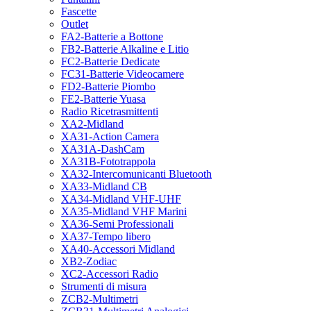
Fascette
Outlet
FA2-Batterie a Bottone
FB2-Batterie Alkaline e Litio
FC2-Batterie Dedicate
FC31-Batterie Videocamere
FD2-Batterie Piombo
FE2-Batterie Yuasa
Radio Ricetrasmittenti
XA2-Midland
XA31-Action Camera
XA31A-DashCam
XA31B-Fototrappola
XA32-Intercomunicanti Bluetooth
XA33-Midland CB
XA34-Midland VHF-UHF
XA35-Midland VHF Marini
XA36-Semi Professionali
XA37-Tempo libero
XA40-Accessori Midland
XB2-Zodiac
XC2-Accessori Radio
Strumenti di misura
ZCB2-Multimetri