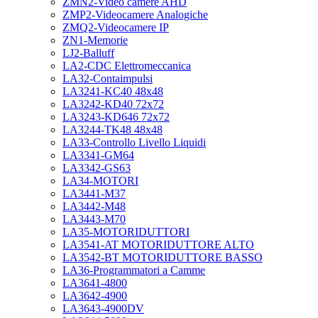
ZMN2-Video camere AHD
ZMP2-Videocamere Analogiche
ZMQ2-Videocamere IP
ZN1-Memorie
LJ2-Balluff
LA2-CDC Elettromeccanica
LA32-Contaimpulsi
LA3241-KC40 48x48
LA3242-KD40 72x72
LA3243-KD646 72x72
LA3244-TK48 48x48
LA33-Controllo Livello Liquidi
LA3341-GM64
LA3342-GS63
LA34-MOTORI
LA3441-M37
LA3442-M48
LA3443-M70
LA35-MOTORIDUTTORI
LA3541-AT MOTORIDUTTORE ALTO
LA3542-BT MOTORIDUTTORE BASSO
LA36-Programmatori a Camme
LA3641-4800
LA3642-4900
LA3643-4900DV