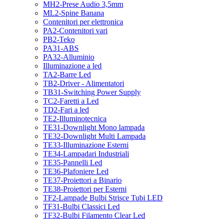
MH2-Prese Audio 3,5mm
ML2-Spine Banana
Contenitori per elettronica
PA2-Contenitori vari
PB2-Teko
PA31-ABS
PA32-Alluminio
Illuminazione a led
TA2-Barre Led
TB2-Driver - Alimentatori
TB31-Switching Power Supply
TC2-Faretti a Led
TD2-Fari a led
TE2-Illuminotecnica
TE31-Downlight Mono lampada
TE32-Downlight Multi Lampada
TE33-Illuminazione Esterni
TE34-Lampadari Industriali
TE35-Pannelli Led
TE36-Plafoniere Led
TE37-Proiettori a Binario
TE38-Proiettori per Esterni
TF2-Lampade Bulbi Strisce Tubi LED
TF31-Bulbi Classici Led
TF32-Bulbi Filamento Clear Led