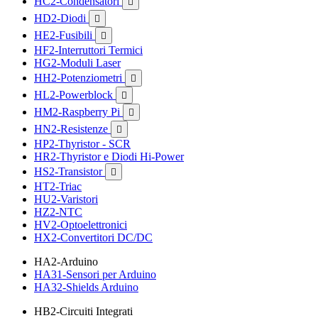
HC2-Condensatori

HD2-Diodi

HE2-Fusibili

HF2-Interruttori Termici
HG2-Moduli Laser
HH2-Potenziometri

HL2-Powerblock

HM2-Raspberry Pi

HN2-Resistenze

HP2-Thyristor - SCR
HR2-Thyristor e Diodi Hi-Power
HS2-Transistor

HT2-Triac
HU2-Varistori
HZ2-NTC
HV2-Optoelettronici
HX2-Convertitori DC/DC
HA2-Arduino
HA31-Sensori per Arduino
HA32-Shields Arduino
HB2-Circuiti Integrati