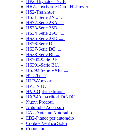
HP2-Thyristor - SCR
HR2-Thyristor e Diodi Hi-Power
HS2-Transistor
HS31-Serie 2N .....
HS32-Serie 2SA .....
HS33-Serie 2SB .....
HS34-Serie 2SC .....
HS35-Serie 2SD .....
HS36-Serie B.....
HS37-Serie BC .....
HS38-Serie BD....
HS390-Serie BF .....
HS391-Serie BU....
HS392-Serie VARI.....
HT2-Triac
HU2-Varistori
HZ2-NTC
HV2-Optoelettronici
HX2-Convertitori DC/DC
Nuovi Prodotti
Autoradio Accessori
EA2-Antenne Autoradio
EB2-Plance per autoradio
Conta e Verifica Soldi
Connettori