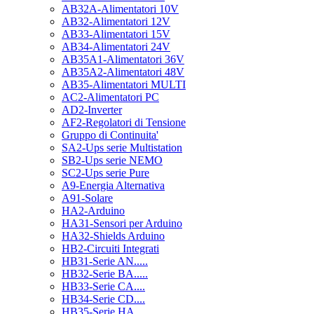
AB32A-Alimentatori 10V
AB32-Alimentatori 12V
AB33-Alimentatori 15V
AB34-Alimentatori 24V
AB35A1-Alimentatori 36V
AB35A2-Alimentatori 48V
AB35-Alimentatori MULTI
AC2-Alimentatori PC
AD2-Inverter
AF2-Regolatori di Tensione
Gruppo di Continuita'
SA2-Ups serie Multistation
SB2-Ups serie NEMO
SC2-Ups serie Pure
A9-Energia Alternativa
A91-Solare
HA2-Arduino
HA31-Sensori per Arduino
HA32-Shields Arduino
HB2-Circuiti Integrati
HB31-Serie AN.....
HB32-Serie BA.....
HB33-Serie CA....
HB34-Serie CD....
HB35-Serie HA.....