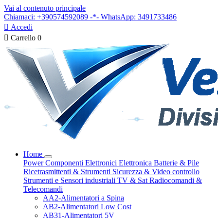
Vai al contenuto principale
Chiamaci: +390574592089 -*- WhatsApp: 3491733486

Accedi

Carrello
0
Home
Power
Componenti Elettronici
Elettronica
Batterie & Pile
Ricetrasmittenti & Strumenti
Sicurezza & Video controllo
Strumenti e Sensori industriali
TV & Sat
Radiocomandi &
Telecomandi
AA2-Alimentatori a Spina
AB2-Alimentatori Low Cost
AB31-Alimentatori 5V