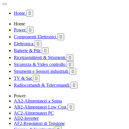
Home

Home
Power

Componenti Elettronici

Elettronica

Batterie & Pile

Ricetrasmittenti & Strumenti

Sicurezza & Video controllo

Strumenti e Sensori industriali

TV & Sat

Radiocomandi & Telecomandi

Power
AA2-Alimentatori a Spina
AB2-Alimentatori Low Cost

AC2-Alimentatori PC
AD2-Inverter
AF2-Regolatori di Tensione