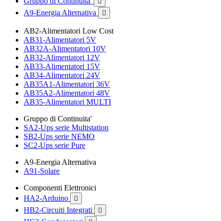
Gruppo di Continuita'

A9-Energia Alternativa

AB2-Alimentatori Low Cost
AB31-Alimentatori 5V
AB32A-Alimentatori 10V
AB32-Alimentatori 12V
AB33-Alimentatori 15V
AB34-Alimentatori 24V
AB35A1-Alimentatori 36V
AB35A2-Alimentatori 48V
AB35-Alimentatori MULTI
Gruppo di Continuita'
SA2-Ups serie Multistation
SB2-Ups serie NEMO
SC2-Ups serie Pure
A9-Energia Alternativa
A91-Solare
Componenti Elettronici
HA2-Arduino

HB2-Circuiti Integrati
