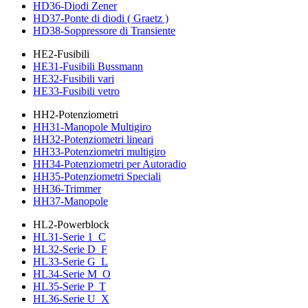
HD36-Diodi Zener
HD37-Ponte di diodi ( Graetz )
HD38-Soppressore di Transiente
HE2-Fusibili
HE31-Fusibili Bussmann
HE32-Fusibili vari
HE33-Fusibili vetro
HH2-Potenziometri
HH31-Manopole Multigiro
HH32-Potenziometri lineari
HH33-Potenziometri multigiro
HH34-Potenziometri per Autoradio
HH35-Potenziometri Speciali
HH36-Trimmer
HH37-Manopole
HL2-Powerblock
HL31-Serie 1_C
HL32-Serie D_F
HL33-Serie G_L
HL34-Serie M_O
HL35-Serie P_T
HL36-Serie U_X