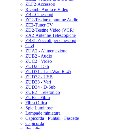
ZLF2-Accessori
Ricambi Audio e Video
ZB2-Cinescopi
ZC2-Testine e puntine Audio
ZE2-Tuner TV
ZD2-Testine Video (VCR)
ZA2-Antenne Telescopiche
ZB31-Zoccoli per cinescopi
Cavi
ZUA2 - Alimentazione
ZUB2 - Audio
ZUC2 - Video
ZUD2 - Dati
ZUD31 - Lan-Wan RJ45
ZUD32 - USB
ZUD33 - Vari
ZUD34 - D-Sub
ZUE2 - Telefonico
ZUF2 - Fibra
Fibra Ottica
Spie Luminose
Lampade miniatura
Capicorda - Puntali - Fascette
Capicorda
Puntalini