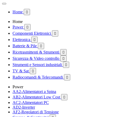
Home

Home
Power

Componenti Elettronici

Elettronica

Batterie & Pile

Ricetrasmittenti & Strumenti

Sicurezza & Video controllo

Strumenti e Sensori industriali

TV & Sat

Radiocomandi & Telecomandi

Power
AA2-Alimentatori a Spina
AB2-Alimentatori Low Cost

AC2-Alimentatori PC
AD2-Inverter
AF2-Regolatori di Tensione