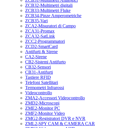
ZCB31-Multimetri Analogici
ZCB32-Multimetri digitali
ZCB33-Multimetri Fluke
ZCB34-Pinze Amperometriche
ZCB35-Vari
ZCA2-Misuratori di Campo
ZCA31-Promax
ZCA32-SatLink
ZCC2-Programmatori
ZCD2-SmartCard
Antifurti & Sirene
CA2-Sirene
CB2-Sistemi Antifurto
CB32-Sensori
CB31-Antifurti
Tastiere RFID
Telefoni Satellitari
Termometri Infrarossi
Videocontrollo
ZMA2-Accessori Videocontrollo
ZMD2-Microscopi
ZME2-Monitor PC
ZMF2-Monitor Video
ZMG2-Registratori DVR e NVR
ZML2-SPY CAM & CAMERA CAR