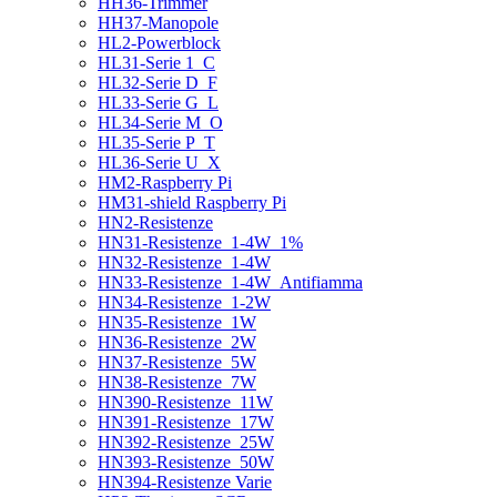
HH36-Trimmer
HH37-Manopole
HL2-Powerblock
HL31-Serie 1_C
HL32-Serie D_F
HL33-Serie G_L
HL34-Serie M_O
HL35-Serie P_T
HL36-Serie U_X
HM2-Raspberry Pi
HM31-shield Raspberry Pi
HN2-Resistenze
HN31-Resistenze_1-4W_1%
HN32-Resistenze_1-4W
HN33-Resistenze_1-4W_Antifiamma
HN34-Resistenze_1-2W
HN35-Resistenze_1W
HN36-Resistenze_2W
HN37-Resistenze_5W
HN38-Resistenze_7W
HN390-Resistenze_11W
HN391-Resistenze_17W
HN392-Resistenze_25W
HN393-Resistenze_50W
HN394-Resistenze Varie