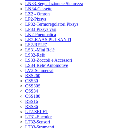
LN33-Segnalazione e Sicurezza
LN34-Cassette
LZ2 - Omron
LP2-Pixsys
LP32-Termoregolatori Pixsys
LP33-Pixsys vari
LK2-Pneumatica
LR2-RAAS PULSANTI
LS2-RELE'
LS31-Mini Relè
LS32-Relè
LS33-Zoccoli e Accessori
LS34-Rele' Automotive
LV2-Schmersal
RSS260
CSS30
CSS30S
CSS34
CSS180
RSS16
RSS36
LT2-SELET
LT31-Encoder
LT32-Sensori
LT33-Strumenti