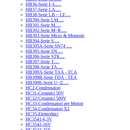
HB36-Serie I~L.....
HB37-Serie LA.....
HB38-Serie LB ~ LF.....
HB390-Serie LM.....
HB391-Serie M.....
HB392-Serie M~R.....
HB393-Serie Micro & Memorie
HB394-Serie S.....
HB395A-Serie SN74 .....
HB395-Serie SN.....
HB396-Serie STK....
HB397-Serie T.....
HB398-Serie TA.....
HB399A-Serie TAA - TCA
HB399B-Serie TDA - TEA
HB399E-Serie U~Z.....
HC2-Condensatori
HC31-Ceramici 50V
HC32-Ceramici 500V
HC33-Condensatori per Motori
HC34-Condensatori X2
HC35-Elettrolitici
HC3541-6,3V
HC3542-16V
HC3543-25V