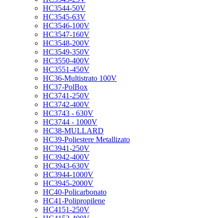
HC3544-50V
HC3545-63V
HC3546-100V
HC3547-160V
HC3548-200V
HC3549-350V
HC3550-400V
HC3551-450V
HC36-Multistrato 100V
HC37-PolBox
HC3741-250V
HC3742-400V
HC3743 - 630V
HC3744 - 1000V
HC38-MULLARD
HC39-Poliestere Metallizato
HC3941-250V
HC3942-400V
HC3943-630V
HC3944-1000V
HC3945-2000V
HC40-Policarbonato
HC41-Polipropilene
HC4151-250V