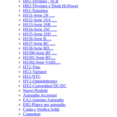
HP2-Thyristor - SCR
HR2-Thyristor e Diodi Hi-Power
HS2-Transistor
HS31-Serie 2N .....
HS32-Serie 2SA .....
HS33-Serie 2SB .....
HS34-Serie 2SC .....
HS35-Serie 2SD .....
HS36-Serie B.....
HS37-Serie BC .....
HS38-Serie BD....
HS390-Serie BF .....
HS391-Serie BU....
HS392-Serie VARI.....
HT2-Triac
HU2-Varistori
HZ2-NTC
HV2-Optoelettronici
HX2-Convertitori DC/DC
Nuovi Prodotti
Autoradio Accessori
EA2-Antenne Autoradio
EB2-Plance per autoradio
Conta e Verifica Soldi
Connettori