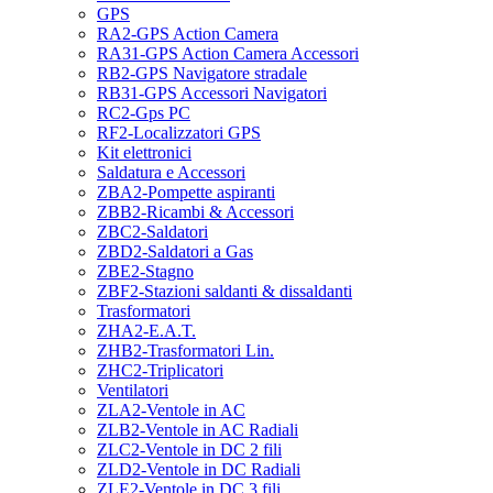
GPS
RA2-GPS Action Camera
RA31-GPS Action Camera Accessori
RB2-GPS Navigatore stradale
RB31-GPS Accessori Navigatori
RC2-Gps PC
RF2-Localizzatori GPS
Kit elettronici
Saldatura e Accessori
ZBA2-Pompette aspiranti
ZBB2-Ricambi & Accessori
ZBC2-Saldatori
ZBD2-Saldatori a Gas
ZBE2-Stagno
ZBF2-Stazioni saldanti & dissaldanti
Trasformatori
ZHA2-E.A.T.
ZHB2-Trasformatori Lin.
ZHC2-Triplicatori
Ventilatori
ZLA2-Ventole in AC
ZLB2-Ventole in AC Radiali
ZLC2-Ventole in DC 2 fili
ZLD2-Ventole in DC Radiali
ZLE2-Ventole in DC 3 fili