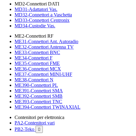
MD2-Connettori DATI
MD31-Adattatori Vas.
MD32-Connettori a Vaschetta
MD33-Connettori Centronix
MD34-Custodie Vas.
ME2-Connettori RF
ME31-Connettori Ant. Autoradio
ME32-Connettori Antenna TV
ME33-Connettori BNC
ME34-Connettori F
ME35-Connettori FME
ME36-Connettori MCX
ME37-Connettori MINI-UHF
ME38-Connettori N
ME390-Connettori PL
ME391-Connettori SMA
ME392-Connettori SMB
ME393-Connettori TNC
ME394-Connettori TWINAXIAL
Contenitori per elettronica
PA2-Contenitori vari
PB2-Teko
