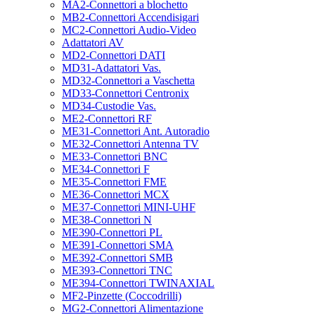
MA2-Connettori a blochetto
MB2-Connettori Accendisigari
MC2-Connettori Audio-Video
Adattatori AV
MD2-Connettori DATI
MD31-Adattatori Vas.
MD32-Connettori a Vaschetta
MD33-Connettori Centronix
MD34-Custodie Vas.
ME2-Connettori RF
ME31-Connettori Ant. Autoradio
ME32-Connettori Antenna TV
ME33-Connettori BNC
ME34-Connettori F
ME35-Connettori FME
ME36-Connettori MCX
ME37-Connettori MINI-UHF
ME38-Connettori N
ME390-Connettori PL
ME391-Connettori SMA
ME392-Connettori SMB
ME393-Connettori TNC
ME394-Connettori TWINAXIAL
MF2-Pinzette (Coccodrilli)
MG2-Connettori Alimentazione