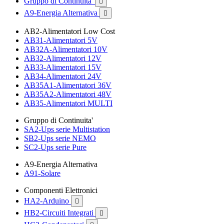
Gruppo di Continuita'

A9-Energia Alternativa

AB2-Alimentatori Low Cost
AB31-Alimentatori 5V
AB32A-Alimentatori 10V
AB32-Alimentatori 12V
AB33-Alimentatori 15V
AB34-Alimentatori 24V
AB35A1-Alimentatori 36V
AB35A2-Alimentatori 48V
AB35-Alimentatori MULTI
Gruppo di Continuita'
SA2-Ups serie Multistation
SB2-Ups serie NEMO
SC2-Ups serie Pure
A9-Energia Alternativa
A91-Solare
Componenti Elettronici
HA2-Arduino

HB2-Circuiti Integrati
