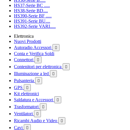
HS36-Serie B.....
HS37-Serie BC .....
HS38-Serie BD....
HS390-Serie BF .....
HS391-Serie BU....
HS392-Serie VARI.....
Elettronica
Nuovi Prodotti
Autoradio Accessori

Conta e Verifica Soldi
Connettori

Contenitori per elettronica

Illuminazione a led

Pulsanteria

GPS

Kit elettronici
Saldatura e Accessori

Trasformatori

Ventilatori

Ricambi Audio e Video

Cavi
