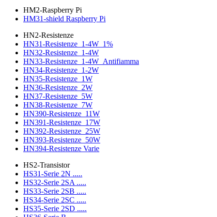
HM2-Raspberry Pi
HM31-shield Raspberry Pi
HN2-Resistenze
HN31-Resistenze_1-4W_1%
HN32-Resistenze_1-4W
HN33-Resistenze_1-4W_Antifiamma
HN34-Resistenze_1-2W
HN35-Resistenze_1W
HN36-Resistenze_2W
HN37-Resistenze_5W
HN38-Resistenze_7W
HN390-Resistenze_11W
HN391-Resistenze_17W
HN392-Resistenze_25W
HN393-Resistenze_50W
HN394-Resistenze Varie
HS2-Transistor
HS31-Serie 2N .....
HS32-Serie 2SA .....
HS33-Serie 2SB .....
HS34-Serie 2SC .....
HS35-Serie 2SD .....