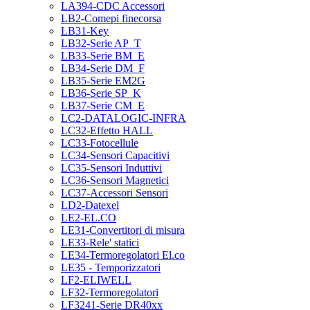
LA394-CDC Accessori
LB2-Comepi finecorsa
LB31-Key
LB32-Serie AP_T
LB33-Serie BM_E
LB34-Serie DM_F
LB35-Serie EM2G
LB36-Serie SP_K
LB37-Serie CM_E
LC2-DATALOGIC-INFRA
LC32-Effetto HALL
LC33-Fotocellule
LC34-Sensori Capacitivi
LC35-Sensori Induttivi
LC36-Sensori Magnetici
LC37-Accessori Sensori
LD2-Datexel
LE2-EL.CO
LE31-Convertitori di misura
LE33-Rele' statici
LE34-Termoregolatori El.co
LE35 - Temporizzatori
LF2-ELIWELL
LF32-Termoregolatori
LF3241-Serie DR40xx