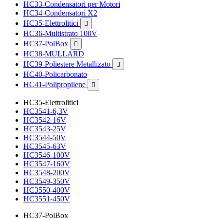
HC33-Condensatori per Motori
HC34-Condensatori X2
HC35-Elettrolitici

HC36-Multistrato 100V
HC37-PolBox

HC38-MULLARD
HC39-Poliestere Metallizato

HC40-Policarbonato
HC41-Polipropilene

HC35-Elettrolitici
HC3541-6,3V
HC3542-16V
HC3543-25V
HC3544-50V
HC3545-63V
HC3546-100V
HC3547-160V
HC3548-200V
HC3549-350V
HC3550-400V
HC3551-450V
HC37-PolBox