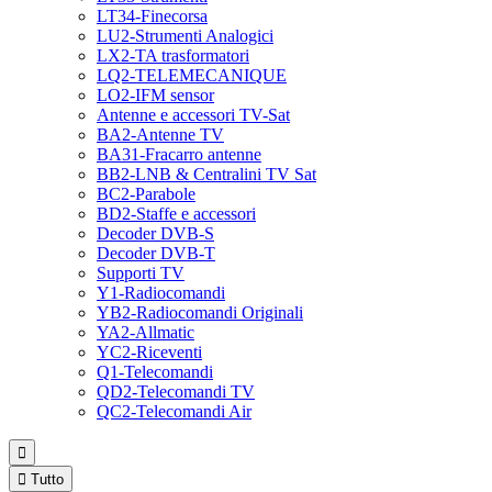
LT34-Finecorsa
LU2-Strumenti Analogici
LX2-TA trasformatori
LQ2-TELEMECANIQUE
LO2-IFM sensor
Antenne e accessori TV-Sat
BA2-Antenne TV
BA31-Fracarro antenne
BB2-LNB & Centralini TV Sat
BC2-Parabole
BD2-Staffe e accessori
Decoder DVB-S
Decoder DVB-T
Supporti TV
Y1-Radiocomandi
YB2-Radiocomandi Originali
YA2-Allmatic
YC2-Riceventi
Q1-Telecomandi
QD2-Telecomandi TV
QC2-Telecomandi Air


Tutto