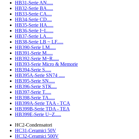
HB31-Serie AN.....
HB32-Serie BA.....
HB33-Serie CA....
HB34-Serie CD....
HB35-Serie HA.....
HB36-Serie I~L.....
HB37-Serie LA.....
HB38-Serie LB ~ LF.....
HB390-Serie LM.....
HB391-Serie M.....
HB392-Serie M~R.....
HB393-Serie Micro & Memorie
HB394-Serie S.....
HB395A-Serie SN74 .....
HB395-Serie SN.....
HB396-Serie STK....
HB397-Serie T.....
HB398-Serie TA.....
HB399A-Serie TAA - TCA
HB399B-Serie TDA - TEA
HB399E-Serie U~Z.....
HC2-Condensatori
HC31-Ceramici 50V
HC32-Ceramici 500V