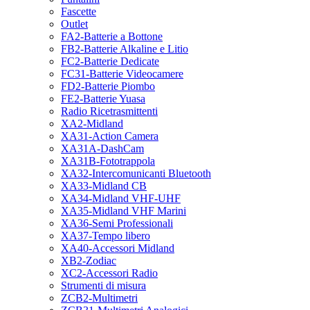
Fascette
Outlet
FA2-Batterie a Bottone
FB2-Batterie Alkaline e Litio
FC2-Batterie Dedicate
FC31-Batterie Videocamere
FD2-Batterie Piombo
FE2-Batterie Yuasa
Radio Ricetrasmittenti
XA2-Midland
XA31-Action Camera
XA31A-DashCam
XA31B-Fototrappola
XA32-Intercomunicanti Bluetooth
XA33-Midland CB
XA34-Midland VHF-UHF
XA35-Midland VHF Marini
XA36-Semi Professionali
XA37-Tempo libero
XA40-Accessori Midland
XB2-Zodiac
XC2-Accessori Radio
Strumenti di misura
ZCB2-Multimetri