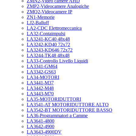
ZMN2-Video camere AHD
ZMP2-Videocamere Analogiche
ZMQ2-Videocamere IP
ZN1-Memorie
LJ2-Balluff
LA2-CDC Elettromeccanica
LA32-Contaimpulsi
LA3241-KC40 48x48
LA3242-KD40 72x72
LA3243-KD646 72x72
LA3244-TK48 48x48
LA33-Controllo Livello Liquidi
LA3341-GM64
LA3342-GS63
LA34-MOTORI
LA3441-M37
LA3442-M48
LA3443-M70
LA35-MOTORIDUTTORI
LA3541-AT MOTORIDUTTORE ALTO
LA3542-BT MOTORIDUTTORE BASSO
LA36-Programmatori a Camme
LA3641-4800
LA3642-4900
LA3643-4900DV