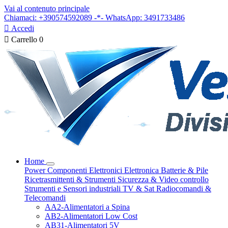
Vai al contenuto principale
Chiamaci: +390574592089 -*- WhatsApp: 3491733486

Accedi

Carrello
0
Home
Power
Componenti Elettronici
Elettronica
Batterie & Pile
Ricetrasmittenti & Strumenti
Sicurezza & Video controllo
Strumenti e Sensori industriali
TV & Sat
Radiocomandi &
Telecomandi
AA2-Alimentatori a Spina
AB2-Alimentatori Low Cost
AB31-Alimentatori 5V