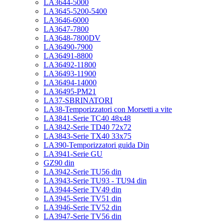
LA3644-5000
LA3645-5200-5400
LA3646-6000
LA3647-7800
LA3648-7800DV
LA36490-7900
LA36491-8800
LA36492-11800
LA36493-11900
LA36494-14000
LA36495-PM21
LA37-SBRINATORI
LA38-Temporizzatori con Morsetti a vite
LA3841-Serie TC40 48x48
LA3842-Serie TD40 72x72
LA3843-Serie TX40 33x75
LA390-Temporizzatori guida Din
LA3941-Serie GU
GZ90 din
LA3942-Serie TU56 din
LA3943-Serie TU93 - TU94 din
LA3944-Serie TV49 din
LA3945-Serie TV51 din
LA3946-Serie TV52 din
LA3947-Serie TV56 din