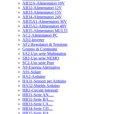
AB32A-Alimentatori 10V
AB32-Alimentatori 12V
AB33-Alimentatori 15V
AB34-Alimentatori 24V
AB35A1-Alimentatori 36V
AB35A2-Alimentatori 48V
AB35-Alimentatori MULTI
AC2-Alimentatori PC
AD2-Inverter
AF2-Regolatori di Tensione
Gruppo di Continuita'
SA2-Ups serie Multistation
SB2-Ups serie NEMO
SC2-Ups serie Pure
A9-Energia Alternativa
A91-Solare
HA2-Arduino
HA31-Sensori per Arduino
HA32-Shields Arduino
HB2-Circuiti Integrati
HB31-Serie AN.....
HB32-Serie BA.....
HB33-Serie CA....
HB34-Serie CD....
HB35-Serie HA.....