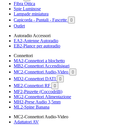
Fibra Ottica
Spie Luminose
Lampade miniatura
Capicorda - Puntali - Fascette

Outlet
Autoradio Accessori
EA2-Antenne Autoradio
EB2-Plance per autoradio
Connettori
MA2-Connettori a blochetto
MB2-Connettori Accendisigari
MC2-Connettori Audio-Video

MD2-Connettori DATI

ME2-Connettori RF

MF2-Pinzette (Coccodrilli)
MG2-Connettori Alimentazione
MH2-Prese Audio 3,5mm
ML2-Spine Banana
MC2-Connettori Audio-Video
Adattatori AV