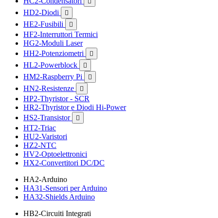
HC2-Condensatori

HD2-Diodi

HE2-Fusibili

HF2-Interruttori Termici
HG2-Moduli Laser
HH2-Potenziometri

HL2-Powerblock

HM2-Raspberry Pi

HN2-Resistenze

HP2-Thyristor - SCR
HR2-Thyristor e Diodi Hi-Power
HS2-Transistor

HT2-Triac
HU2-Varistori
HZ2-NTC
HV2-Optoelettronici
HX2-Convertitori DC/DC
HA2-Arduino
HA31-Sensori per Arduino
HA32-Shields Arduino
HB2-Circuiti Integrati