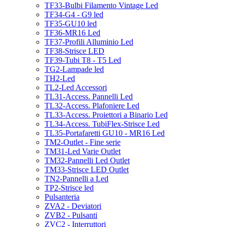
TF33-Bulbi Filamento Vintage Led
TF34-G4 - G9 led
TF35-GU10 led
TF36-MR16 Led
TF37-Profili Alluminio Led
TF38-Strisce LED
TF39-Tubi T8 - T5 Led
TG2-Lampade led
TH2-Led
TL2-Led Accessori
TL31-Access. Pannelli Led
TL32-Access. Plafoniere Led
TL33-Access. Proiettori a Binario Led
TL34-Access. TubiFlex-Strisce Led
TL35-Portafaretti GU10 - MR16 Led
TM2-Outlet - Fine serie
TM31-Led Varie Outlet
TM32-Pannelli Led Outlet
TM33-Strisce LED Outlet
TN2-Pannelli a Led
TP2-Strisce led
Pulsanteria
ZVA2 - Deviatori
ZVB2 - Pulsanti
ZVC2 - Interruttori