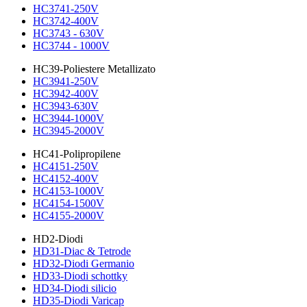
HC3741-250V
HC3742-400V
HC3743 - 630V
HC3744 - 1000V
HC39-Poliestere Metallizato
HC3941-250V
HC3942-400V
HC3943-630V
HC3944-1000V
HC3945-2000V
HC41-Polipropilene
HC4151-250V
HC4152-400V
HC4153-1000V
HC4154-1500V
HC4155-2000V
HD2-Diodi
HD31-Diac & Tetrode
HD32-Diodi Germanio
HD33-Diodi schottky
HD34-Diodi silicio
HD35-Diodi Varicap