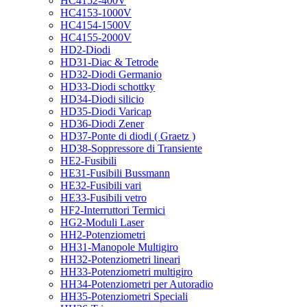
HC4152-400V
HC4153-1000V
HC4154-1500V
HC4155-2000V
HD2-Diodi
HD31-Diac & Tetrode
HD32-Diodi Germanio
HD33-Diodi schottky
HD34-Diodi silicio
HD35-Diodi Varicap
HD36-Diodi Zener
HD37-Ponte di diodi ( Graetz )
HD38-Soppressore di Transiente
HE2-Fusibili
HE31-Fusibili Bussmann
HE32-Fusibili vari
HE33-Fusibili vetro
HF2-Interruttori Termici
HG2-Moduli Laser
HH2-Potenziometri
HH31-Manopole Multigiro
HH32-Potenziometri lineari
HH33-Potenziometri multigiro
HH34-Potenziometri per Autoradio
HH35-Potenziometri Speciali