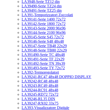
LA3948-Serie TZ12 din
LA39490-Serie TZ24 din
LA39491-Serie TZ25 din
LA391-Temporizzatori Zoccolati
LA39141-Serie 1400 72x72
LA39142-Serie 1800 72x72
LA39143-Serie 2000 96x96
LA39144-Serie 2100 96x96
LA39145-Serie S45 72x72
LA39146-Serie S48 48x48
LA39147-Serie TB48 22x29
LA39148-Serie TB80 22x29
LA391490-Serie TC 48x48
LA391491-Serie TF 22x29
LA391492-Serie TN 39x39
LA391493-Serie TY 72x72
LA392-Termoregolatori
LA39241-RC47 48x48 DOPPIO DISPLAY
LA39242-RC48 48x48
LA39243-RC49 48x48
LA39244-RC91 48x48
LA39245-RD72 72x72
LA39246-RL35 DIN
LA39247-RX02 33x75
LA393-Visualizzatore Digitale