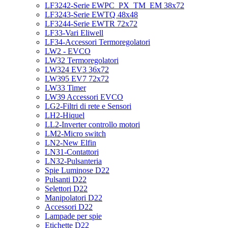
LF3242-Serie EWPC_PX_TM_EM 38x72
LF3243-Serie EWTQ 48x48
LF3244-Serie EWTR 72x72
LF33-Vari Eliwell
LF34-Accessori Termoregolatori
LW2 - EVCO
LW32 Termoregolatori
LW324 EV3 36x72
LW395 EV7 72x72
LW33 Timer
LW39 Accessori EVCO
LG2-Filtri di rete e Sensori
LH2-Hiquel
LL2-Inverter controllo motori
LM2-Micro switch
LN2-New Elfin
LN31-Contattori
LN32-Pulsanteria
Spie Luminose D22
Pulsanti D22
Selettori D22
Manipolatori D22
Accessori D22
Lampade per spie
Etichette D22