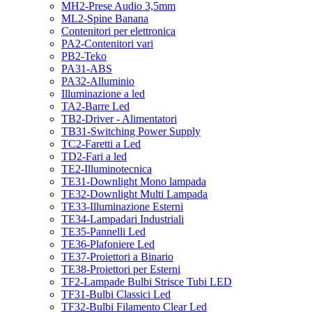
MH2-Prese Audio 3,5mm
ML2-Spine Banana
Contenitori per elettronica
PA2-Contenitori vari
PB2-Teko
PA31-ABS
PA32-Alluminio
Illuminazione a led
TA2-Barre Led
TB2-Driver - Alimentatori
TB31-Switching Power Supply
TC2-Faretti a Led
TD2-Fari a led
TE2-Illuminotecnica
TE31-Downlight Mono lampada
TE32-Downlight Multi Lampada
TE33-Illuminazione Esterni
TE34-Lampadari Industriali
TE35-Pannelli Led
TE36-Plafoniere Led
TE37-Proiettori a Binario
TE38-Proiettori per Esterni
TF2-Lampade Bulbi Strisce Tubi LED
TF31-Bulbi Classici Led
TF32-Bulbi Filamento Clear Led