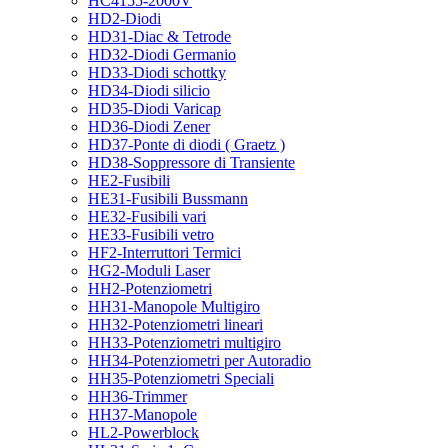
HC4155-2000V
HD2-Diodi
HD31-Diac & Tetrode
HD32-Diodi Germanio
HD33-Diodi schottky
HD34-Diodi silicio
HD35-Diodi Varicap
HD36-Diodi Zener
HD37-Ponte di diodi ( Graetz )
HD38-Soppressore di Transiente
HE2-Fusibili
HE31-Fusibili Bussmann
HE32-Fusibili vari
HE33-Fusibili vetro
HF2-Interruttori Termici
HG2-Moduli Laser
HH2-Potenziometri
HH31-Manopole Multigiro
HH32-Potenziometri lineari
HH33-Potenziometri multigiro
HH34-Potenziometri per Autoradio
HH35-Potenziometri Speciali
HH36-Trimmer
HH37-Manopole
HL2-Powerblock