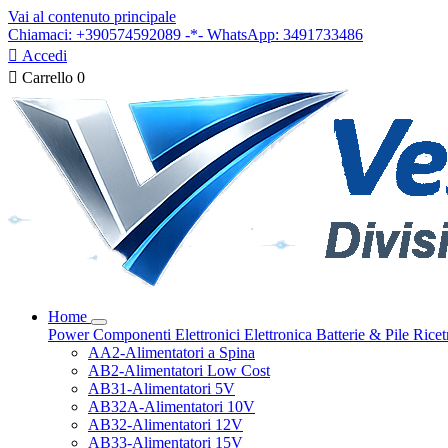
Vai al contenuto principale
Chiamaci: +390574592089 -*- WhatsApp: 3491733486

Accedi

Carrello
0
Home
Power
Componenti Elettronici
Elettronica
Batterie & Pile
Ricet
AA2-Alimentatori a Spina
AB2-Alimentatori Low Cost
AB31-Alimentatori 5V
AB32A-Alimentatori 10V
AB32-Alimentatori 12V
AB33-Alimentatori 15V