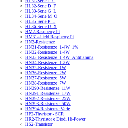
HL31-Serie 1_C
HL32-Serie D_F
HL33-Serie G_L
HL34-Serie M_O
HL35-Serie P_T
HL36-Serie U_X
HM2-Raspberry Pi
HM31-shield Raspberry Pi
HN2-Resistenze
HN31-Resistenze_1-4W_1%
HN32-Resistenze_1-4W
HN33-Resistenze_1-4W_Antifiamma
HN34-Resistenze_1-2W
HN35-Resistenze_1W
HN36-Resistenze_2W
HN37-Resistenze_5W
HN38-Resistenze_7W
HN390-Resistenze_11W
HN391-Resistenze_17W
HN392-Resistenze_25W
HN393-Resistenze_50W
HN394-Resistenze Varie
HP2-Thyristor - SCR
HR2-Thyristor e Diodi Hi-Power
HS2-Transistor