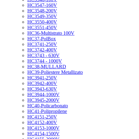
HC3547-160V
HC3548-200V
HC3549-350V
HC3550-400V
HC3551-450V
HC36-Multistrato 100V
HC37-PolBox
HC3741-250V
HC3742-400V
HC3743 - 630V
HC3744 - 1000V
HC38-MULLARD
HC39-Poliestere Metallizato
HC3941-250V
HC3942-400V
HC3943-630V
HC3944-1000V
HC3945-2000V
HC40-Policarbonato
HC41-Polipropilene
HC4151-250V
HC4152-400V
HC4153-1000V
HC4154-1500V