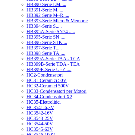
HB390-Serie LM.....
HB391-Serie M.....
HB392-Serie M~R.....
HB393-Serie Micro & Memorie
HB394-Serie S.....
HB395A-Serie SN74 .....
HB395-Serie SN.....
HB396-Serie STK....
HB397-Serie T.....
HB398-Serie TA.....
HB399A-Serie TAA - TCA
HB399B-Serie TDA - TEA
HB399E-Serie U~Z.....
HC2-Condensatori
HC31-Ceramici 50V
HC32-Ceramici 500V
HC33-Condensatori per Motori
HC34-Condensatori X2
HC35-Elettrolitici
HC3541-6,3V
HC3542-16V
HC3543-25V
HC3544-50V
HC3545-63V
HC3546-100V