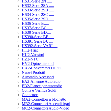
HS31-Serie 2N .....
HS32-Serie 2SA .....
HS33-Serie 2SB .....
HS34-Serie 2SC .....
HS35-Serie 2SD .....
HS36-Serie B.....
HS37-Serie BC .....
HS38-Serie BD....
HS390-Serie BF .....
HS391-Serie BU....
HS392-Serie VARI.....
HT2-Triac
HU2-Varistori
HZ2-NTC
HV2-Optoelettronici
HX2-Convertitori DC/DC
Nuovi Prodotti
Autoradio Accessori
EA2-Antenne Autoradio
EB2-Plance per autoradio
Conta e Verifica Soldi
Connettori
MA2-Connettori a blochetto
MB2-Connettori Accendisigari
MC2-Connettori Audio-Video