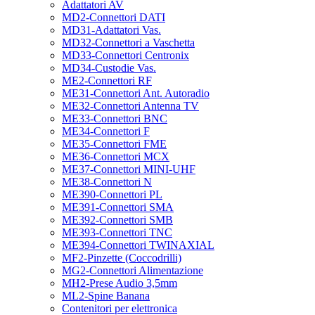
Adattatori AV
MD2-Connettori DATI
MD31-Adattatori Vas.
MD32-Connettori a Vaschetta
MD33-Connettori Centronix
MD34-Custodie Vas.
ME2-Connettori RF
ME31-Connettori Ant. Autoradio
ME32-Connettori Antenna TV
ME33-Connettori BNC
ME34-Connettori F
ME35-Connettori FME
ME36-Connettori MCX
ME37-Connettori MINI-UHF
ME38-Connettori N
ME390-Connettori PL
ME391-Connettori SMA
ME392-Connettori SMB
ME393-Connettori TNC
ME394-Connettori TWINAXIAL
MF2-Pinzette (Coccodrilli)
MG2-Connettori Alimentazione
MH2-Prese Audio 3,5mm
ML2-Spine Banana
Contenitori per elettronica