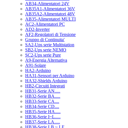
AB34-Alimentatori 24V
AB35A1-Alimentatori 36V
AB35A2-Alimentatori 48V
AB35-Alimentatori MULTI
AC2-Alimentatori PC
AD2-Inverter
AF2-Regolatori di Tensione
Gruppo di Continuita'
SA2-Ups serie Multistation
SB2-Ups serie NEMO
SC2-Ups serie Pure
A9-Energia Alternativa
A91-Solare
HA2-Arduino
HA31-Sensori per Arduino
HA32-Shields Arduino
HB2-Circuiti Integrati
HB31-Serie AN.....
HB32-Serie BA.....
HB33-Serie CA....
HB34-Serie CD....
HB35-Serie HA.....
HB36-Serie I~L.....
HB37-Serie LA.....
HB38-Serie LB ~ LF.....