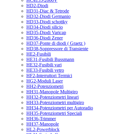
HC4155-2000V
HD2-Diodi
HD31-Diac & Tetrode
HD32-Diodi Germanio
HD33-Diodi schottky
HD34-Diodi silicio
HD35-Diodi Varicap
HD36-Diodi Zener
HD37-Ponte di diodi ( Graetz )
HD38-Soppressore di Transiente
HE2-Fusibili
HE31-Fusibili Bussmann
HE32-Fusibili vari
HE33-Fusibili vetro
HF2-Interruttori Termici
HG2-Moduli Laser
HH2-Potenziometri
HH31-Manopole Multigiro
HH32-Potenziometri lineari
HH33-Potenziometri multigiro
HH34-Potenziometri per Autoradio
HH35-Potenziometri Speciali
HH36-Trimmer
HH37-Manopole
HL2-Powerblock