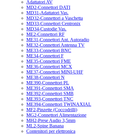
Adattatori AV
MD2-Connettori DATI
MD31-Adattatori Vas.
MD32-Connettori a Vaschetta
MD33-Connettori Centronix
MD34-Custodie Vas.
ME2-Connettori RF
ME31-Connettori Ant. Autoradio
ME32-Connettori Antenna TV
ME33-Connettori BNC
ME34-Connettori F
ME35-Connettori FME
ME36-Connettori MCX
ME37-Connettori MINI-UHF
ME38-Connettori N
ME390-Connettori PL
ME391-Connettori SMA
ME392-Connettori SMB
ME393-Connettori TNC
ME394-Connettori TWINAXIAL
MF2-Pinzette (Coccodrilli)
MG2-Connettori Alimentazione
MH2-Prese Audio 3,5mm
ML2-Spine Banana
Contenitori per elettronica