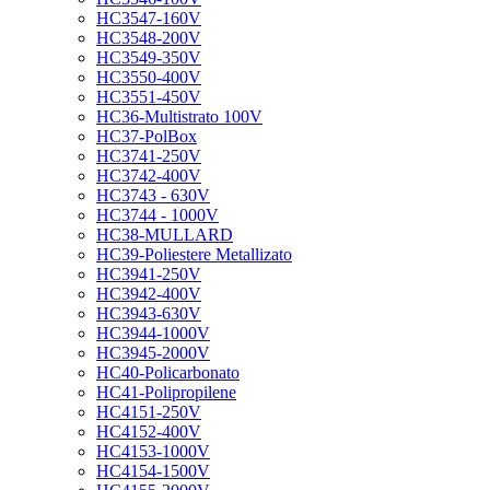
HC3547-160V
HC3548-200V
HC3549-350V
HC3550-400V
HC3551-450V
HC36-Multistrato 100V
HC37-PolBox
HC3741-250V
HC3742-400V
HC3743 - 630V
HC3744 - 1000V
HC38-MULLARD
HC39-Poliestere Metallizato
HC3941-250V
HC3942-400V
HC3943-630V
HC3944-1000V
HC3945-2000V
HC40-Policarbonato
HC41-Polipropilene
HC4151-250V
HC4152-400V
HC4153-1000V
HC4154-1500V