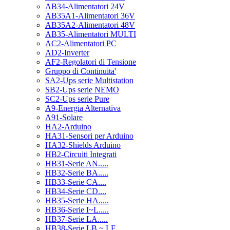
AB34-Alimentatori 24V
AB35A1-Alimentatori 36V
AB35A2-Alimentatori 48V
AB35-Alimentatori MULTI
AC2-Alimentatori PC
AD2-Inverter
AF2-Regolatori di Tensione
Gruppo di Continuita'
SA2-Ups serie Multistation
SB2-Ups serie NEMO
SC2-Ups serie Pure
A9-Energia Alternativa
A91-Solare
HA2-Arduino
HA31-Sensori per Arduino
HA32-Shields Arduino
HB2-Circuiti Integrati
HB31-Serie AN.....
HB32-Serie BA.....
HB33-Serie CA....
HB34-Serie CD....
HB35-Serie HA.....
HB36-Serie I~L.....
HB37-Serie LA.....
HB38-Serie LB ~ LF.....