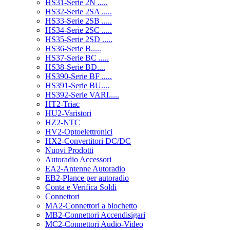
HS31-Serie 2N .....
HS32-Serie 2SA .....
HS33-Serie 2SB .....
HS34-Serie 2SC .....
HS35-Serie 2SD .....
HS36-Serie B.....
HS37-Serie BC .....
HS38-Serie BD....
HS390-Serie BF .....
HS391-Serie BU....
HS392-Serie VARI.....
HT2-Triac
HU2-Varistori
HZ2-NTC
HV2-Optoelettronici
HX2-Convertitori DC/DC
Nuovi Prodotti
Autoradio Accessori
EA2-Antenne Autoradio
EB2-Plance per autoradio
Conta e Verifica Soldi
Connettori
MA2-Connettori a blochetto
MB2-Connettori Accendisigari
MC2-Connettori Audio-Video