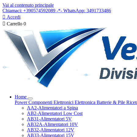
Vai al contenuto principale
Chiamaci: +390574592089 -*- WhatsApp: 3491733486

Accedi

Carrello
0
Home
Power
Componenti Elettronici
Elettronica
Batterie & Pile
Ricet
AA2-Alimentatori a Spina
AB2-Alimentatori Low Cost
AB31-Alimentatori 5V
AB32A-Alimentatori 10V
AB32-Alimentatori 12V
AB33-Alimentatori 15V