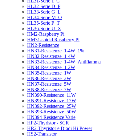
HL31-Serie 1_C
HL32-Serie D_F
HL33-Serie G_L
HL34-Serie M_O
HL35-Serie P_T
HL36-Serie U_X
HM2-Raspberry Pi
HM31-shield Raspberry Pi
HN2-Resistenze
HN31-Resistenze_1-4W_1%
HN32-Resistenze_1-4W
HN33-Resistenze_1-4W_Antifiamma
HN34-Resistenze_1-2W
HN35-Resistenze_1W
HN36-Resistenze_2W
HN37-Resistenze_5W
HN38-Resistenze_7W
HN390-Resistenze_11W
HN391-Resistenze_17W
HN392-Resistenze_25W
HN393-Resistenze_50W
HN394-Resistenze Varie
HP2-Thyristor - SCR
HR2-Thyristor e Diodi Hi-Power
HS2-Transistor