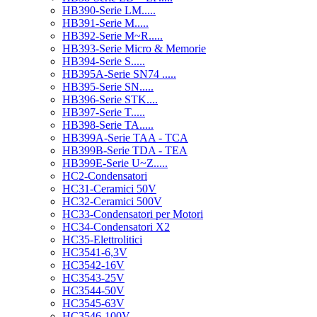
HB390-Serie LM.....
HB391-Serie M.....
HB392-Serie M~R.....
HB393-Serie Micro & Memorie
HB394-Serie S.....
HB395A-Serie SN74 .....
HB395-Serie SN.....
HB396-Serie STK....
HB397-Serie T.....
HB398-Serie TA.....
HB399A-Serie TAA - TCA
HB399B-Serie TDA - TEA
HB399E-Serie U~Z.....
HC2-Condensatori
HC31-Ceramici 50V
HC32-Ceramici 500V
HC33-Condensatori per Motori
HC34-Condensatori X2
HC35-Elettrolitici
HC3541-6,3V
HC3542-16V
HC3543-25V
HC3544-50V
HC3545-63V
HC3546-100V