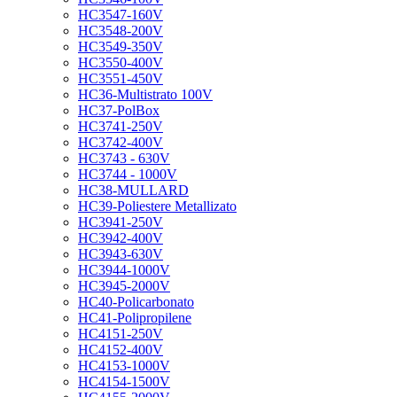
HC3547-160V
HC3548-200V
HC3549-350V
HC3550-400V
HC3551-450V
HC36-Multistrato 100V
HC37-PolBox
HC3741-250V
HC3742-400V
HC3743 - 630V
HC3744 - 1000V
HC38-MULLARD
HC39-Poliestere Metallizato
HC3941-250V
HC3942-400V
HC3943-630V
HC3944-1000V
HC3945-2000V
HC40-Policarbonato
HC41-Polipropilene
HC4151-250V
HC4152-400V
HC4153-1000V
HC4154-1500V