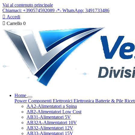
Vai al contenuto principale
Chiamaci: +390574592089 -*- WhatsApp: 3491733486

Accedi

Carrello
0
Home
Power
Componenti Elettronici
Elettronica
Batterie & Pile
Ricet
AA2-Alimentatori a Spina
AB2-Alimentatori Low Cost
AB31-Alimentatori 5V
AB32A-Alimentatori 10V
AB32-Alimentatori 12V
AB33-Alimentatori 15V