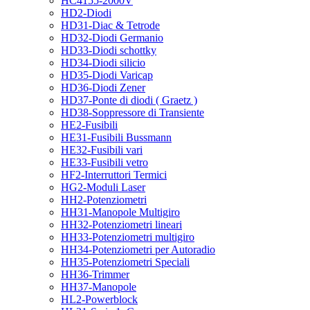
HC4155-2000V
HD2-Diodi
HD31-Diac & Tetrode
HD32-Diodi Germanio
HD33-Diodi schottky
HD34-Diodi silicio
HD35-Diodi Varicap
HD36-Diodi Zener
HD37-Ponte di diodi ( Graetz )
HD38-Soppressore di Transiente
HE2-Fusibili
HE31-Fusibili Bussmann
HE32-Fusibili vari
HE33-Fusibili vetro
HF2-Interruttori Termici
HG2-Moduli Laser
HH2-Potenziometri
HH31-Manopole Multigiro
HH32-Potenziometri lineari
HH33-Potenziometri multigiro
HH34-Potenziometri per Autoradio
HH35-Potenziometri Speciali
HH36-Trimmer
HH37-Manopole
HL2-Powerblock