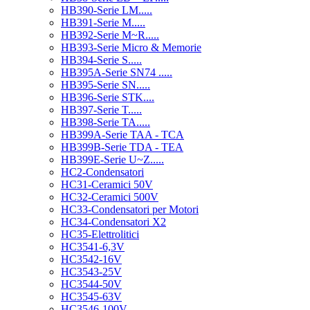
HB390-Serie LM.....
HB391-Serie M.....
HB392-Serie M~R.....
HB393-Serie Micro & Memorie
HB394-Serie S.....
HB395A-Serie SN74 .....
HB395-Serie SN.....
HB396-Serie STK....
HB397-Serie T.....
HB398-Serie TA.....
HB399A-Serie TAA - TCA
HB399B-Serie TDA - TEA
HB399E-Serie U~Z.....
HC2-Condensatori
HC31-Ceramici 50V
HC32-Ceramici 500V
HC33-Condensatori per Motori
HC34-Condensatori X2
HC35-Elettrolitici
HC3541-6,3V
HC3542-16V
HC3543-25V
HC3544-50V
HC3545-63V
HC3546-100V