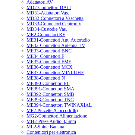
Adattatori AV
MD2-Connettori DATI
MD31-Adattatori Vas.
MD32-Connettori a Vaschetta
MD33-Connettori Centronix
MD34-Custodie Vas.
ME2-Connettori RF
ME31-Connettori Ant. Autoradio
ME32-Connettori Antenna TV
ME33-Connettori BNC
ME34-Connettori F
ME35-Connettori FME
ME36-Connettori MCX
ME37-Connettori MINI-UHF
ME38-Connettori N
ME390-Connettori PL
ME391-Connettori SMA
ME392-Connettori SMB
ME393-Connettori TNC
ME394-Connettori TWINAXIAL
MF2-Pinzette (Coccodrilli)
MG2-Connettori Alimentazione
MH2-Prese Audio 3,5mm
ML2-Spine Banana
Contenitori per elettronica