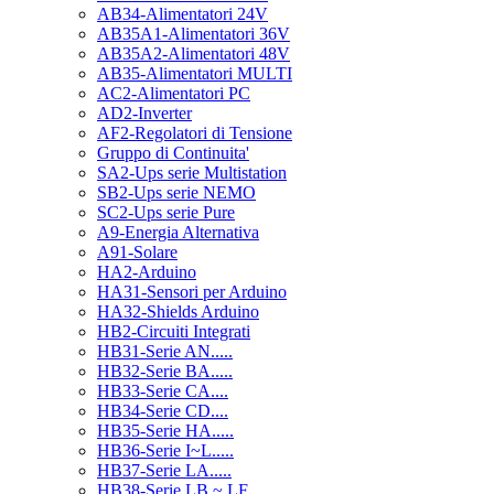
AB34-Alimentatori 24V
AB35A1-Alimentatori 36V
AB35A2-Alimentatori 48V
AB35-Alimentatori MULTI
AC2-Alimentatori PC
AD2-Inverter
AF2-Regolatori di Tensione
Gruppo di Continuita'
SA2-Ups serie Multistation
SB2-Ups serie NEMO
SC2-Ups serie Pure
A9-Energia Alternativa
A91-Solare
HA2-Arduino
HA31-Sensori per Arduino
HA32-Shields Arduino
HB2-Circuiti Integrati
HB31-Serie AN.....
HB32-Serie BA.....
HB33-Serie CA....
HB34-Serie CD....
HB35-Serie HA.....
HB36-Serie I~L.....
HB37-Serie LA.....
HB38-Serie LB ~ LF.....