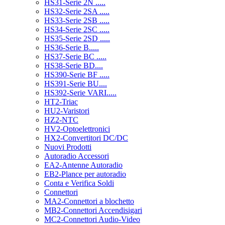
HS31-Serie 2N .....
HS32-Serie 2SA .....
HS33-Serie 2SB .....
HS34-Serie 2SC .....
HS35-Serie 2SD .....
HS36-Serie B.....
HS37-Serie BC .....
HS38-Serie BD....
HS390-Serie BF .....
HS391-Serie BU....
HS392-Serie VARI.....
HT2-Triac
HU2-Varistori
HZ2-NTC
HV2-Optoelettronici
HX2-Convertitori DC/DC
Nuovi Prodotti
Autoradio Accessori
EA2-Antenne Autoradio
EB2-Plance per autoradio
Conta e Verifica Soldi
Connettori
MA2-Connettori a blochetto
MB2-Connettori Accendisigari
MC2-Connettori Audio-Video