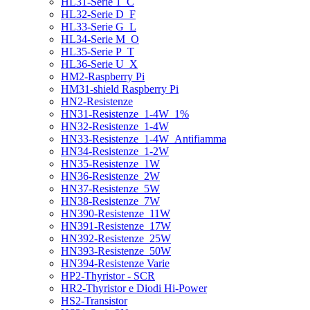
HL31-Serie 1_C
HL32-Serie D_F
HL33-Serie G_L
HL34-Serie M_O
HL35-Serie P_T
HL36-Serie U_X
HM2-Raspberry Pi
HM31-shield Raspberry Pi
HN2-Resistenze
HN31-Resistenze_1-4W_1%
HN32-Resistenze_1-4W
HN33-Resistenze_1-4W_Antifiamma
HN34-Resistenze_1-2W
HN35-Resistenze_1W
HN36-Resistenze_2W
HN37-Resistenze_5W
HN38-Resistenze_7W
HN390-Resistenze_11W
HN391-Resistenze_17W
HN392-Resistenze_25W
HN393-Resistenze_50W
HN394-Resistenze Varie
HP2-Thyristor - SCR
HR2-Thyristor e Diodi Hi-Power
HS2-Transistor