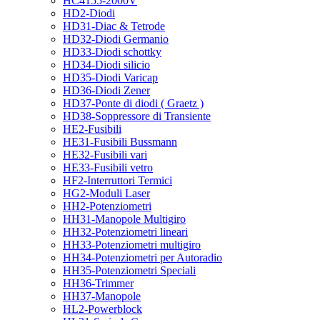
HC4155-2000V
HD2-Diodi
HD31-Diac & Tetrode
HD32-Diodi Germanio
HD33-Diodi schottky
HD34-Diodi silicio
HD35-Diodi Varicap
HD36-Diodi Zener
HD37-Ponte di diodi ( Graetz )
HD38-Soppressore di Transiente
HE2-Fusibili
HE31-Fusibili Bussmann
HE32-Fusibili vari
HE33-Fusibili vetro
HF2-Interruttori Termici
HG2-Moduli Laser
HH2-Potenziometri
HH31-Manopole Multigiro
HH32-Potenziometri lineari
HH33-Potenziometri multigiro
HH34-Potenziometri per Autoradio
HH35-Potenziometri Speciali
HH36-Trimmer
HH37-Manopole
HL2-Powerblock