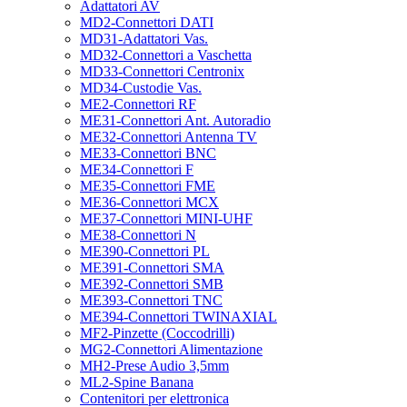
Adattatori AV
MD2-Connettori DATI
MD31-Adattatori Vas.
MD32-Connettori a Vaschetta
MD33-Connettori Centronix
MD34-Custodie Vas.
ME2-Connettori RF
ME31-Connettori Ant. Autoradio
ME32-Connettori Antenna TV
ME33-Connettori BNC
ME34-Connettori F
ME35-Connettori FME
ME36-Connettori MCX
ME37-Connettori MINI-UHF
ME38-Connettori N
ME390-Connettori PL
ME391-Connettori SMA
ME392-Connettori SMB
ME393-Connettori TNC
ME394-Connettori TWINAXIAL
MF2-Pinzette (Coccodrilli)
MG2-Connettori Alimentazione
MH2-Prese Audio 3,5mm
ML2-Spine Banana
Contenitori per elettronica