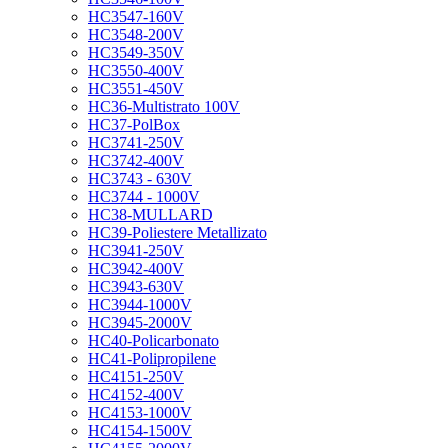
HC3547-160V
HC3548-200V
HC3549-350V
HC3550-400V
HC3551-450V
HC36-Multistrato 100V
HC37-PolBox
HC3741-250V
HC3742-400V
HC3743 - 630V
HC3744 - 1000V
HC38-MULLARD
HC39-Poliestere Metallizato
HC3941-250V
HC3942-400V
HC3943-630V
HC3944-1000V
HC3945-2000V
HC40-Policarbonato
HC41-Polipropilene
HC4151-250V
HC4152-400V
HC4153-1000V
HC4154-1500V