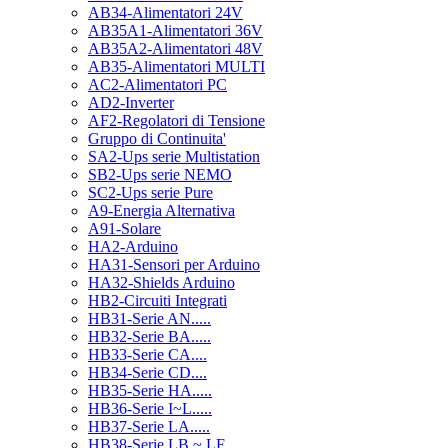
AB34-Alimentatori 24V
AB35A1-Alimentatori 36V
AB35A2-Alimentatori 48V
AB35-Alimentatori MULTI
AC2-Alimentatori PC
AD2-Inverter
AF2-Regolatori di Tensione
Gruppo di Continuita'
SA2-Ups serie Multistation
SB2-Ups serie NEMO
SC2-Ups serie Pure
A9-Energia Alternativa
A91-Solare
HA2-Arduino
HA31-Sensori per Arduino
HA32-Shields Arduino
HB2-Circuiti Integrati
HB31-Serie AN.....
HB32-Serie BA.....
HB33-Serie CA....
HB34-Serie CD....
HB35-Serie HA.....
HB36-Serie I~L.....
HB37-Serie LA.....
HB38-Serie LB ~ LF.....