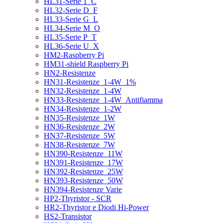
HL31-Serie 1_C
HL32-Serie D_F
HL33-Serie G_L
HL34-Serie M_O
HL35-Serie P_T
HL36-Serie U_X
HM2-Raspberry Pi
HM31-shield Raspberry Pi
HN2-Resistenze
HN31-Resistenze_1-4W_1%
HN32-Resistenze_1-4W
HN33-Resistenze_1-4W_Antifiamma
HN34-Resistenze_1-2W
HN35-Resistenze_1W
HN36-Resistenze_2W
HN37-Resistenze_5W
HN38-Resistenze_7W
HN390-Resistenze_11W
HN391-Resistenze_17W
HN392-Resistenze_25W
HN393-Resistenze_50W
HN394-Resistenze Varie
HP2-Thyristor - SCR
HR2-Thyristor e Diodi Hi-Power
HS2-Transistor