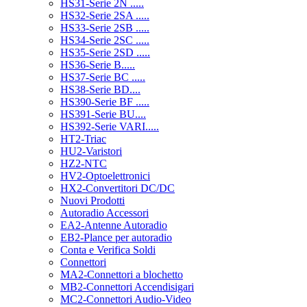
HS31-Serie 2N .....
HS32-Serie 2SA .....
HS33-Serie 2SB .....
HS34-Serie 2SC .....
HS35-Serie 2SD .....
HS36-Serie B.....
HS37-Serie BC .....
HS38-Serie BD....
HS390-Serie BF .....
HS391-Serie BU....
HS392-Serie VARI.....
HT2-Triac
HU2-Varistori
HZ2-NTC
HV2-Optoelettronici
HX2-Convertitori DC/DC
Nuovi Prodotti
Autoradio Accessori
EA2-Antenne Autoradio
EB2-Plance per autoradio
Conta e Verifica Soldi
Connettori
MA2-Connettori a blochetto
MB2-Connettori Accendisigari
MC2-Connettori Audio-Video