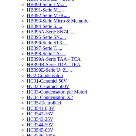
HB390-Serie LM.....
HB391-Serie M.....
HB392-Serie M~R.....
HB393-Serie Micro & Memorie
HB394-Serie S.....
HB395A-Serie SN74 .....
HB395-Serie SN.....
HB396-Serie STK....
HB397-Serie T.....
HB398-Serie TA.....
HB399A-Serie TAA - TCA
HB399B-Serie TDA - TEA
HB399E-Serie U~Z.....
HC2-Condensatori
HC31-Ceramici 50V
HC32-Ceramici 500V
HC33-Condensatori per Motori
HC34-Condensatori X2
HC35-Elettrolitici
HC3541-6,3V
HC3542-16V
HC3543-25V
HC3544-50V
HC3545-63V
HC3546-100V