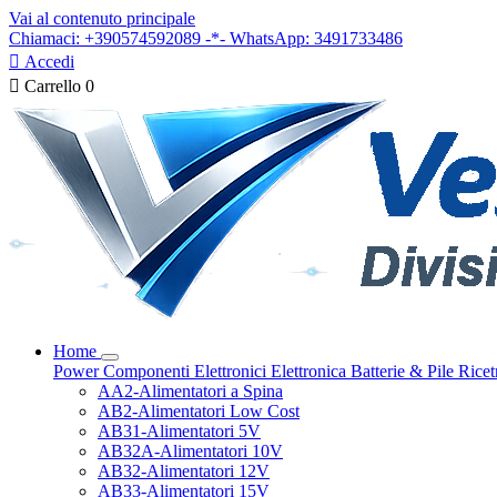
Vai al contenuto principale
Chiamaci: +390574592089 -*- WhatsApp: 3491733486

Accedi

Carrello
0
Home
Power
Componenti Elettronici
Elettronica
Batterie & Pile
Ricet
AA2-Alimentatori a Spina
AB2-Alimentatori Low Cost
AB31-Alimentatori 5V
AB32A-Alimentatori 10V
AB32-Alimentatori 12V
AB33-Alimentatori 15V