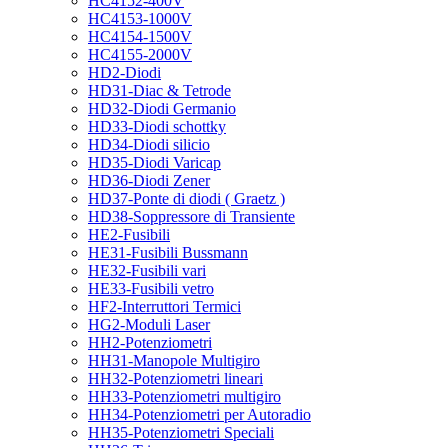
HC4152-400V
HC4153-1000V
HC4154-1500V
HC4155-2000V
HD2-Diodi
HD31-Diac & Tetrode
HD32-Diodi Germanio
HD33-Diodi schottky
HD34-Diodi silicio
HD35-Diodi Varicap
HD36-Diodi Zener
HD37-Ponte di diodi ( Graetz )
HD38-Soppressore di Transiente
HE2-Fusibili
HE31-Fusibili Bussmann
HE32-Fusibili vari
HE33-Fusibili vetro
HF2-Interruttori Termici
HG2-Moduli Laser
HH2-Potenziometri
HH31-Manopole Multigiro
HH32-Potenziometri lineari
HH33-Potenziometri multigiro
HH34-Potenziometri per Autoradio
HH35-Potenziometri Speciali