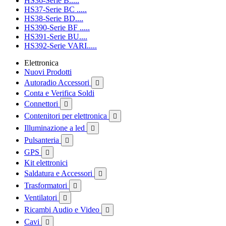
HS36-Serie B.....
HS37-Serie BC .....
HS38-Serie BD....
HS390-Serie BF .....
HS391-Serie BU....
HS392-Serie VARI.....
Elettronica
Nuovi Prodotti
Autoradio Accessori

Conta e Verifica Soldi
Connettori

Contenitori per elettronica

Illuminazione a led

Pulsanteria

GPS

Kit elettronici
Saldatura e Accessori

Trasformatori

Ventilatori

Ricambi Audio e Video

Cavi
