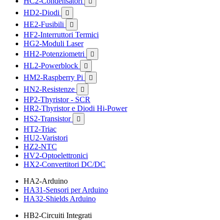
HC2-Condensatori

HD2-Diodi

HE2-Fusibili

HF2-Interruttori Termici
HG2-Moduli Laser
HH2-Potenziometri

HL2-Powerblock

HM2-Raspberry Pi

HN2-Resistenze

HP2-Thyristor - SCR
HR2-Thyristor e Diodi Hi-Power
HS2-Transistor

HT2-Triac
HU2-Varistori
HZ2-NTC
HV2-Optoelettronici
HX2-Convertitori DC/DC
HA2-Arduino
HA31-Sensori per Arduino
HA32-Shields Arduino
HB2-Circuiti Integrati