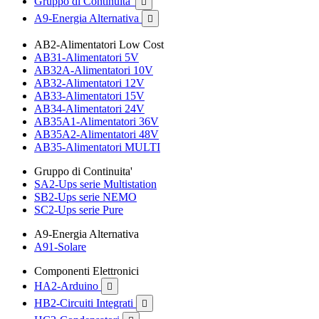
Gruppo di Continuita'

A9-Energia Alternativa

AB2-Alimentatori Low Cost
AB31-Alimentatori 5V
AB32A-Alimentatori 10V
AB32-Alimentatori 12V
AB33-Alimentatori 15V
AB34-Alimentatori 24V
AB35A1-Alimentatori 36V
AB35A2-Alimentatori 48V
AB35-Alimentatori MULTI
Gruppo di Continuita'
SA2-Ups serie Multistation
SB2-Ups serie NEMO
SC2-Ups serie Pure
A9-Energia Alternativa
A91-Solare
Componenti Elettronici
HA2-Arduino

HB2-Circuiti Integrati
