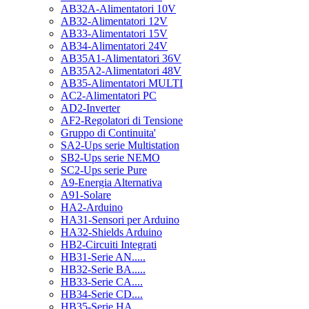
AB32A-Alimentatori 10V
AB32-Alimentatori 12V
AB33-Alimentatori 15V
AB34-Alimentatori 24V
AB35A1-Alimentatori 36V
AB35A2-Alimentatori 48V
AB35-Alimentatori MULTI
AC2-Alimentatori PC
AD2-Inverter
AF2-Regolatori di Tensione
Gruppo di Continuita'
SA2-Ups serie Multistation
SB2-Ups serie NEMO
SC2-Ups serie Pure
A9-Energia Alternativa
A91-Solare
HA2-Arduino
HA31-Sensori per Arduino
HA32-Shields Arduino
HB2-Circuiti Integrati
HB31-Serie AN.....
HB32-Serie BA.....
HB33-Serie CA....
HB34-Serie CD....
HB35-Serie HA.....