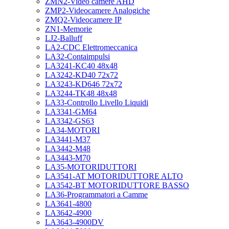
ZMN2-Video camere AHD
ZMP2-Videocamere Analogiche
ZMQ2-Videocamere IP
ZN1-Memorie
LJ2-Balluff
LA2-CDC Elettromeccanica
LA32-Contaimpulsi
LA3241-KC40 48x48
LA3242-KD40 72x72
LA3243-KD646 72x72
LA3244-TK48 48x48
LA33-Controllo Livello Liquidi
LA3341-GM64
LA3342-GS63
LA34-MOTORI
LA3441-M37
LA3442-M48
LA3443-M70
LA35-MOTORIDUTTORI
LA3541-AT MOTORIDUTTORE ALTO
LA3542-BT MOTORIDUTTORE BASSO
LA36-Programmatori a Camme
LA3641-4800
LA3642-4900
LA3643-4900DV