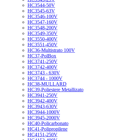
HC3544-50V
HC3545-63V
HC3546-100V
HC3547-160V
HC3548-200V
HC3549-350V
HC3550-400V
HC3551-450V
HC36-Multistrato 100V
HC37-PolBox
HC3741-250V
HC3742-400V
HC3743 - 630V
HC3744 - 1000V
HC38-MULLARD
HC39-Poliestere Metallizato
HC3941-250V
HC3942-400V
HC3943-630V
HC3944-1000V
HC3945-2000V
HC40-Policarbonato
HC41-Polipropilene
HC4151-250V