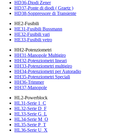
HD36-Diodi Zener
HD37-Ponte di diodi ( Graetz )
HD38-Soppressore di Transiente
HE2-Fusibili
HE31-Fusibili Bussmann
HE32-Fusibili vari
HE33-Fusibili vetro
HH2-Potenziometri
HH31-Manopole Multigiro
HH32-Potenziometri lineari
HH33-Potenziometri multigiro
HH34-Potenziometri per Autoradio
HH35-Potenziometri Speciali
HH36-Trimmer
HH37-Manopole
HL2-Powerblock
HL31-Serie 1_C
HL32-Serie D_F
HL33-Serie G_L
HL34-Serie M_O
HL35-Serie P_T
HL36-Serie U_X