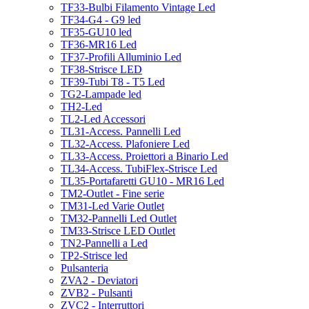
TF33-Bulbi Filamento Vintage Led
TF34-G4 - G9 led
TF35-GU10 led
TF36-MR16 Led
TF37-Profili Alluminio Led
TF38-Strisce LED
TF39-Tubi T8 - T5 Led
TG2-Lampade led
TH2-Led
TL2-Led Accessori
TL31-Access. Pannelli Led
TL32-Access. Plafoniere Led
TL33-Access. Proiettori a Binario Led
TL34-Access. TubiFlex-Strisce Led
TL35-Portafaretti GU10 - MR16 Led
TM2-Outlet - Fine serie
TM31-Led Varie Outlet
TM32-Pannelli Led Outlet
TM33-Strisce LED Outlet
TN2-Pannelli a Led
TP2-Strisce led
Pulsanteria
ZVA2 - Deviatori
ZVB2 - Pulsanti
ZVC2 - Interruttori