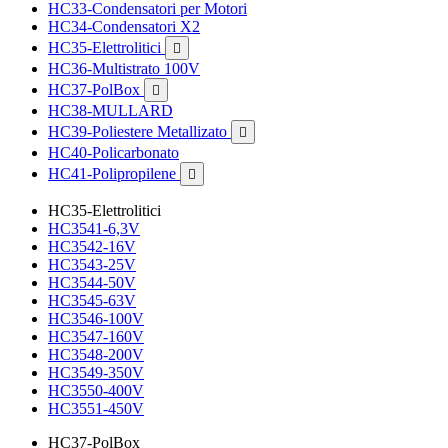
HC33-Condensatori per Motori
HC34-Condensatori X2
HC35-Elettrolitici

HC36-Multistrato 100V
HC37-PolBox

HC38-MULLARD
HC39-Poliestere Metallizato

HC40-Policarbonato
HC41-Polipropilene

HC35-Elettrolitici
HC3541-6,3V
HC3542-16V
HC3543-25V
HC3544-50V
HC3545-63V
HC3546-100V
HC3547-160V
HC3548-200V
HC3549-350V
HC3550-400V
HC3551-450V
HC37-PolBox