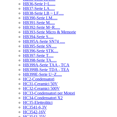
HB36-Serie I~L.....
HB37-Serie LA.....
HB38-Serie LB ~ LF.....
HB390-Serie LM.....
HB391-Serie M.....
HB392-Serie M~R.....
HB393-Serie Micro & Memorie
HB394-Serie S.....
HB395A-Serie SN74 .....
HB395-Serie SN.....
HB396-Serie STK....
HB397-Serie T.....
HB398-Serie TA.....
HB399A-Serie TAA - TCA
HB399B-Serie TDA - TEA
HB399E-Serie U~Z.....
HC2-Condensatori
HC31-Ceramici 50V
HC32-Ceramici 500V
HC33-Condensatori per Motori
HC34-Condensatori X2
HC35-Elettrolitici
HC3541-6,3V
HC3542-16V
HC3543-25V