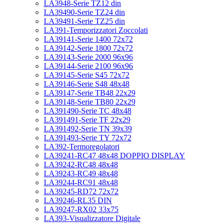
LA3948-Serie TZ12 din
LA39490-Serie TZ24 din
LA39491-Serie TZ25 din
LA391-Temporizzatori Zoccolati
LA39141-Serie 1400 72x72
LA39142-Serie 1800 72x72
LA39143-Serie 2000 96x96
LA39144-Serie 2100 96x96
LA39145-Serie S45 72x72
LA39146-Serie S48 48x48
LA39147-Serie TB48 22x29
LA39148-Serie TB80 22x29
LA391490-Serie TC 48x48
LA391491-Serie TF 22x29
LA391492-Serie TN 39x39
LA391493-Serie TY 72x72
LA392-Termoregolatori
LA39241-RC47 48x48 DOPPIO DISPLAY
LA39242-RC48 48x48
LA39243-RC49 48x48
LA39244-RC91 48x48
LA39245-RD72 72x72
LA39246-RL35 DIN
LA39247-RX02 33x75
LA393-Visualizzatore Digitale