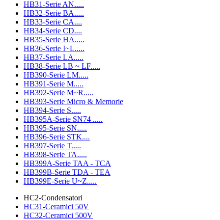
HB31-Serie AN.....
HB32-Serie BA.....
HB33-Serie CA....
HB34-Serie CD....
HB35-Serie HA.....
HB36-Serie I~L.....
HB37-Serie LA.....
HB38-Serie LB ~ LF.....
HB390-Serie LM.....
HB391-Serie M.....
HB392-Serie M~R.....
HB393-Serie Micro & Memorie
HB394-Serie S.....
HB395A-Serie SN74 .....
HB395-Serie SN.....
HB396-Serie STK....
HB397-Serie T.....
HB398-Serie TA.....
HB399A-Serie TAA - TCA
HB399B-Serie TDA - TEA
HB399E-Serie U~Z.....
HC2-Condensatori
HC31-Ceramici 50V
HC32-Ceramici 500V