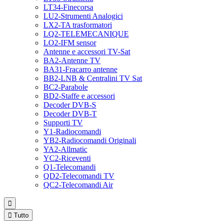
LT34-Finecorsa
LU2-Strumenti Analogici
LX2-TA trasformatori
LQ2-TELEMECANIQUE
LO2-IFM sensor
Antenne e accessori TV-Sat
BA2-Antenne TV
BA31-Fracarro antenne
BB2-LNB & Centralini TV Sat
BC2-Parabole
BD2-Staffe e accessori
Decoder DVB-S
Decoder DVB-T
Supporti TV
Y1-Radiocomandi
YB2-Radiocomandi Originali
YA2-Allmatic
YC2-Riceventi
Q1-Telecomandi
QD2-Telecomandi TV
QC2-Telecomandi Air


Tutto