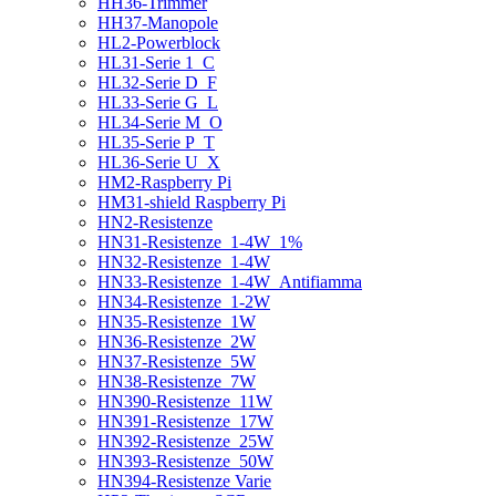
HH36-Trimmer
HH37-Manopole
HL2-Powerblock
HL31-Serie 1_C
HL32-Serie D_F
HL33-Serie G_L
HL34-Serie M_O
HL35-Serie P_T
HL36-Serie U_X
HM2-Raspberry Pi
HM31-shield Raspberry Pi
HN2-Resistenze
HN31-Resistenze_1-4W_1%
HN32-Resistenze_1-4W
HN33-Resistenze_1-4W_Antifiamma
HN34-Resistenze_1-2W
HN35-Resistenze_1W
HN36-Resistenze_2W
HN37-Resistenze_5W
HN38-Resistenze_7W
HN390-Resistenze_11W
HN391-Resistenze_17W
HN392-Resistenze_25W
HN393-Resistenze_50W
HN394-Resistenze Varie