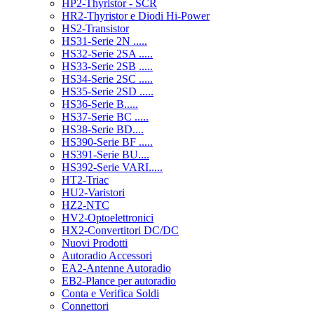
HP2-Thyristor - SCR
HR2-Thyristor e Diodi Hi-Power
HS2-Transistor
HS31-Serie 2N .....
HS32-Serie 2SA .....
HS33-Serie 2SB .....
HS34-Serie 2SC .....
HS35-Serie 2SD .....
HS36-Serie B.....
HS37-Serie BC .....
HS38-Serie BD....
HS390-Serie BF .....
HS391-Serie BU....
HS392-Serie VARI.....
HT2-Triac
HU2-Varistori
HZ2-NTC
HV2-Optoelettronici
HX2-Convertitori DC/DC
Nuovi Prodotti
Autoradio Accessori
EA2-Antenne Autoradio
EB2-Plance per autoradio
Conta e Verifica Soldi
Connettori