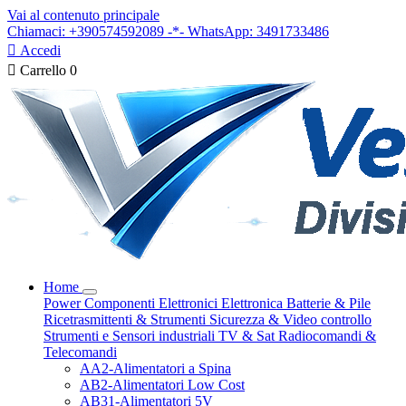
Vai al contenuto principale
Chiamaci: +390574592089 -*- WhatsApp: 3491733486

Accedi

Carrello
0
Home
Power
Componenti Elettronici
Elettronica
Batterie & Pile
Ricetrasmittenti & Strumenti
Sicurezza & Video controllo
Strumenti e Sensori industriali
TV & Sat
Radiocomandi &
Telecomandi
AA2-Alimentatori a Spina
AB2-Alimentatori Low Cost
AB31-Alimentatori 5V