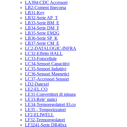
LA394-CDC Accessori
LB2-Comepi finecorsa
LB31-Key
LB32-Serie AP_T
LB33-Serie BM_E
LB34-Serie DM_F
LB35-Serie EM2G
LB36-Serie SP_K
LB37-Serie CM_E
LC2-DATALOGIC-INFRA
LC32-Effetto HALL
LC33-Fotocellule
LC34-Sensori Capacitivi
LC35-Sensori Induttivi
LC36-Sensori Magnetici
LC37-Accessori Sensori
LD2-Datexel
LE2-EL.CO
LE31-Convertitori di misura
LE33-Rele' statici
LE34-Termoregolatori El.co
LE35 - Temporizzatori
LF2-ELIWELL
LF32-Termoregolatori
LF3241-Serie DR40xx