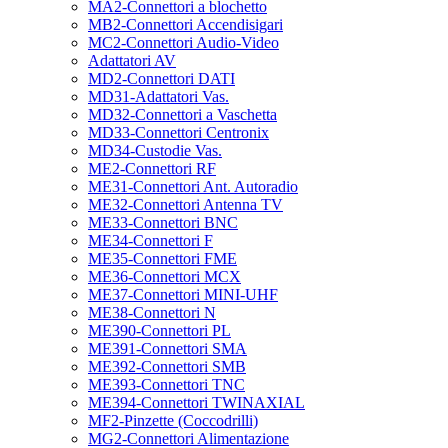
MA2-Connettori a blochetto
MB2-Connettori Accendisigari
MC2-Connettori Audio-Video
Adattatori AV
MD2-Connettori DATI
MD31-Adattatori Vas.
MD32-Connettori a Vaschetta
MD33-Connettori Centronix
MD34-Custodie Vas.
ME2-Connettori RF
ME31-Connettori Ant. Autoradio
ME32-Connettori Antenna TV
ME33-Connettori BNC
ME34-Connettori F
ME35-Connettori FME
ME36-Connettori MCX
ME37-Connettori MINI-UHF
ME38-Connettori N
ME390-Connettori PL
ME391-Connettori SMA
ME392-Connettori SMB
ME393-Connettori TNC
ME394-Connettori TWINAXIAL
MF2-Pinzette (Coccodrilli)
MG2-Connettori Alimentazione