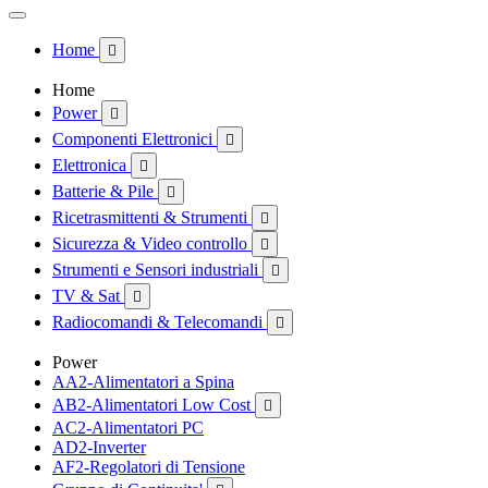
Home

Home
Power

Componenti Elettronici

Elettronica

Batterie & Pile

Ricetrasmittenti & Strumenti

Sicurezza & Video controllo

Strumenti e Sensori industriali

TV & Sat

Radiocomandi & Telecomandi

Power
AA2-Alimentatori a Spina
AB2-Alimentatori Low Cost

AC2-Alimentatori PC
AD2-Inverter
AF2-Regolatori di Tensione