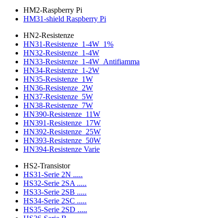
HM2-Raspberry Pi
HM31-shield Raspberry Pi
HN2-Resistenze
HN31-Resistenze_1-4W_1%
HN32-Resistenze_1-4W
HN33-Resistenze_1-4W_Antifiamma
HN34-Resistenze_1-2W
HN35-Resistenze_1W
HN36-Resistenze_2W
HN37-Resistenze_5W
HN38-Resistenze_7W
HN390-Resistenze_11W
HN391-Resistenze_17W
HN392-Resistenze_25W
HN393-Resistenze_50W
HN394-Resistenze Varie
HS2-Transistor
HS31-Serie 2N .....
HS32-Serie 2SA .....
HS33-Serie 2SB .....
HS34-Serie 2SC .....
HS35-Serie 2SD .....