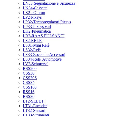
LN33-Segnalazione e Sicurezza
LN34-Cassette
LZ2 - Omron
LP2-Pixsys
LP32-Termoregolatori Pixsys
LP33-Pixsys vari
LK2-Pneumatica
LR2-RAAS PULSANTI
LS2-RELE'
LS31-Mini Relè
LS32-Relè
LS33-Zoccoli e Accessori
LS34-Rele' Automotive
LV2-Schmersal
RSS260
CSS30
CSS30S
CSS34
CSS180
RSS16
RSS36
LT2-SELET
LT31-Encoder
LT32-Sensori
LT33-Strumenti