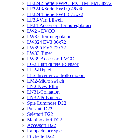
LF3242-Serie EWPC_PX_TM_EM 38x72
LF3243-Serie EWTQ 48x48
LF3244-Serie EWTR 72x72
LF33-Vari Eliwell
LF34-Accessori Termoregolatori
LW2 - EVCO
LW32 Termoregolatori
LW324 EV3 36x72
LW395 EV7 72x72
LW33 Timer
LW39 Accessori EVCO
LG2-Filtri di rete e Sensori
LH2-Hiquel
LL2-Inverter controllo motori
LM2-Micro switch
LN2-New Elfin
LN31-Contattori
LN32-Pulsanteria
Spie Luminose D22
Pulsanti D22
Selettori D22
Manipolatori D22
Accessori D22
Lampade per spie
Etichette D22