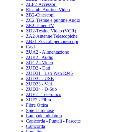
ZLF2-Accessori
Ricambi Audio e Video
ZB2-Cinescopi
ZC2-Testine e puntine Audio
ZE2-Tuner TV
ZD2-Testine Video (VCR)
ZA2-Antenne Telescopiche
ZB31-Zoccoli per cinescopi
Cavi
ZUA2 - Alimentazione
ZUB2 - Audio
ZUC2 - Video
ZUD2 - Dati
ZUD31 - Lan-Wan RJ45
ZUD32 - USB
ZUD33 - Vari
ZUD34 - D-Sub
ZUE2 - Telefonico
ZUF2 - Fibra
Fibra Ottica
Spie Luminose
Lampade miniatura
Capicorda - Puntali - Fascette
Capicorda
Puntalini