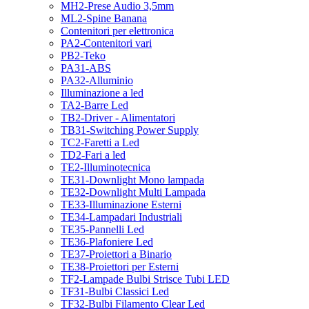
MH2-Prese Audio 3,5mm
ML2-Spine Banana
Contenitori per elettronica
PA2-Contenitori vari
PB2-Teko
PA31-ABS
PA32-Alluminio
Illuminazione a led
TA2-Barre Led
TB2-Driver - Alimentatori
TB31-Switching Power Supply
TC2-Faretti a Led
TD2-Fari a led
TE2-Illuminotecnica
TE31-Downlight Mono lampada
TE32-Downlight Multi Lampada
TE33-Illuminazione Esterni
TE34-Lampadari Industriali
TE35-Pannelli Led
TE36-Plafoniere Led
TE37-Proiettori a Binario
TE38-Proiettori per Esterni
TF2-Lampade Bulbi Strisce Tubi LED
TF31-Bulbi Classici Led
TF32-Bulbi Filamento Clear Led