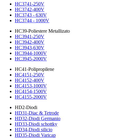
HC3741-250V
HC3742-400V
HC3743 - 630V
HC3744 - 1000V
HC39-Poliestere Metallizato
HC3941-250V
HC3942-400V
HC3943-630V
HC3944-1000V
HC3945-2000V
HC41-Polipropilene
HC4151-250V
HC4152-400V
HC4153-1000V
HC4154-1500V
HC4155-2000V
HD2-Diodi
HD31-Diac & Tetrode
HD32-Diodi Germanio
HD33-Diodi schottky
HD34-Diodi silicio
HD35-Diodi Varicap