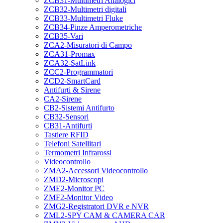
ZCB31-Multimetri Analogici
ZCB32-Multimetri digitali
ZCB33-Multimetri Fluke
ZCB34-Pinze Amperometriche
ZCB35-Vari
ZCA2-Misuratori di Campo
ZCA31-Promax
ZCA32-SatLink
ZCC2-Programmatori
ZCD2-SmartCard
Antifurti & Sirene
CA2-Sirene
CB2-Sistemi Antifurto
CB32-Sensori
CB31-Antifurti
Tastiere RFID
Telefoni Satellitari
Termometri Infrarossi
Videocontrollo
ZMA2-Accessori Videocontrollo
ZMD2-Microscopi
ZME2-Monitor PC
ZMF2-Monitor Video
ZMG2-Registratori DVR e NVR
ZML2-SPY CAM & CAMERA CAR