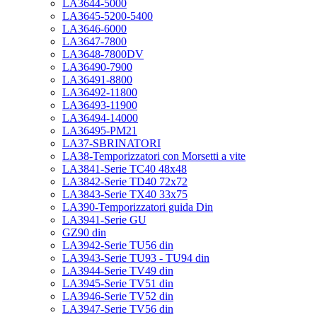
LA3644-5000
LA3645-5200-5400
LA3646-6000
LA3647-7800
LA3648-7800DV
LA36490-7900
LA36491-8800
LA36492-11800
LA36493-11900
LA36494-14000
LA36495-PM21
LA37-SBRINATORI
LA38-Temporizzatori con Morsetti a vite
LA3841-Serie TC40 48x48
LA3842-Serie TD40 72x72
LA3843-Serie TX40 33x75
LA390-Temporizzatori guida Din
LA3941-Serie GU
GZ90 din
LA3942-Serie TU56 din
LA3943-Serie TU93 - TU94 din
LA3944-Serie TV49 din
LA3945-Serie TV51 din
LA3946-Serie TV52 din
LA3947-Serie TV56 din