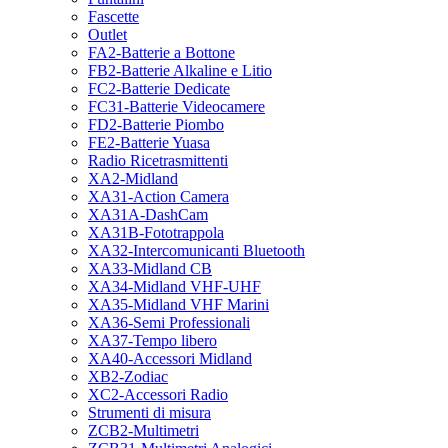
Fascette
Outlet
FA2-Batterie a Bottone
FB2-Batterie Alkaline e Litio
FC2-Batterie Dedicate
FC31-Batterie Videocamere
FD2-Batterie Piombo
FE2-Batterie Yuasa
Radio Ricetrasmittenti
XA2-Midland
XA31-Action Camera
XA31A-DashCam
XA31B-Fototrappola
XA32-Intercomunicanti Bluetooth
XA33-Midland CB
XA34-Midland VHF-UHF
XA35-Midland VHF Marini
XA36-Semi Professionali
XA37-Tempo libero
XA40-Accessori Midland
XB2-Zodiac
XC2-Accessori Radio
Strumenti di misura
ZCB2-Multimetri