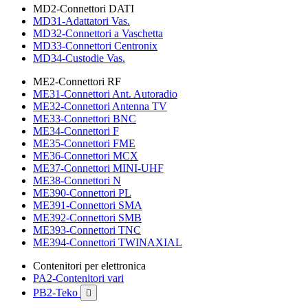
MD2-Connettori DATI
MD31-Adattatori Vas.
MD32-Connettori a Vaschetta
MD33-Connettori Centronix
MD34-Custodie Vas.
ME2-Connettori RF
ME31-Connettori Ant. Autoradio
ME32-Connettori Antenna TV
ME33-Connettori BNC
ME34-Connettori F
ME35-Connettori FME
ME36-Connettori MCX
ME37-Connettori MINI-UHF
ME38-Connettori N
ME390-Connettori PL
ME391-Connettori SMA
ME392-Connettori SMB
ME393-Connettori TNC
ME394-Connettori TWINAXIAL
Contenitori per elettronica
PA2-Contenitori vari
PB2-Teko
