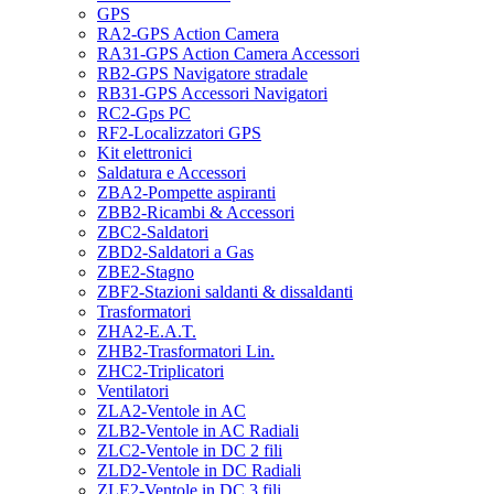
GPS
RA2-GPS Action Camera
RA31-GPS Action Camera Accessori
RB2-GPS Navigatore stradale
RB31-GPS Accessori Navigatori
RC2-Gps PC
RF2-Localizzatori GPS
Kit elettronici
Saldatura e Accessori
ZBA2-Pompette aspiranti
ZBB2-Ricambi & Accessori
ZBC2-Saldatori
ZBD2-Saldatori a Gas
ZBE2-Stagno
ZBF2-Stazioni saldanti & dissaldanti
Trasformatori
ZHA2-E.A.T.
ZHB2-Trasformatori Lin.
ZHC2-Triplicatori
Ventilatori
ZLA2-Ventole in AC
ZLB2-Ventole in AC Radiali
ZLC2-Ventole in DC 2 fili
ZLD2-Ventole in DC Radiali
ZLE2-Ventole in DC 3 fili