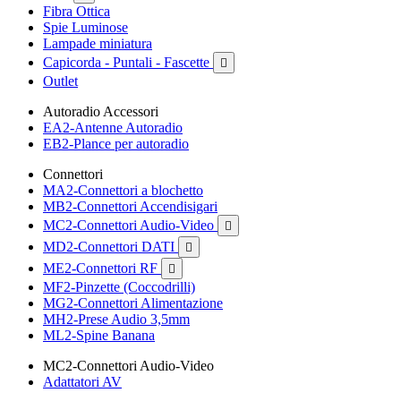
Fibra Ottica
Spie Luminose
Lampade miniatura
Capicorda - Puntali - Fascette

Outlet
Autoradio Accessori
EA2-Antenne Autoradio
EB2-Plance per autoradio
Connettori
MA2-Connettori a blochetto
MB2-Connettori Accendisigari
MC2-Connettori Audio-Video

MD2-Connettori DATI

ME2-Connettori RF

MF2-Pinzette (Coccodrilli)
MG2-Connettori Alimentazione
MH2-Prese Audio 3,5mm
ML2-Spine Banana
MC2-Connettori Audio-Video
Adattatori AV