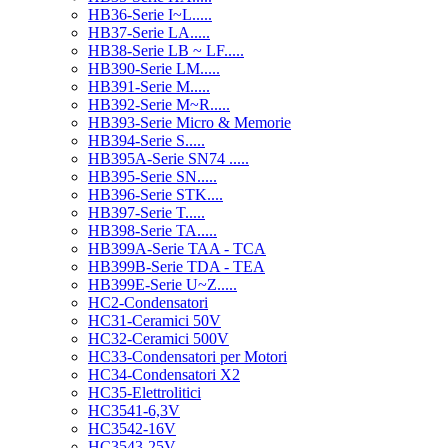
HB36-Serie I~L.....
HB37-Serie LA.....
HB38-Serie LB ~ LF.....
HB390-Serie LM.....
HB391-Serie M.....
HB392-Serie M~R.....
HB393-Serie Micro & Memorie
HB394-Serie S.....
HB395A-Serie SN74 .....
HB395-Serie SN.....
HB396-Serie STK....
HB397-Serie T.....
HB398-Serie TA.....
HB399A-Serie TAA - TCA
HB399B-Serie TDA - TEA
HB399E-Serie U~Z.....
HC2-Condensatori
HC31-Ceramici 50V
HC32-Ceramici 500V
HC33-Condensatori per Motori
HC34-Condensatori X2
HC35-Elettrolitici
HC3541-6,3V
HC3542-16V
HC3543-25V