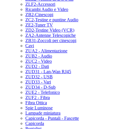
ZLF2-Accessori
Ricambi Audio e Video
ZB2-Cinescopi
ZC2-Testine e puntine Audio
ZE2-Tuner TV
ZD2-Testine Video (VCR)
ZA2-Antenne Telescopiche
ZB31-Zoccoli per cinescopi
Cavi
ZUA2 - Alimentazione
ZUB2 - Audio
ZUC2 - Video
ZUD2 - Dati
ZUD31 - Lan-Wan RJ45
ZUD32 - USB
ZUD33 - Vari
ZUD34 - D-Sub
ZUE2 - Telefonico
ZUF2 - Fibra
Fibra Ottica
Spie Luminose
Lampade miniatura
Capicorda - Puntali - Fascette
Capicorda
Puntalini