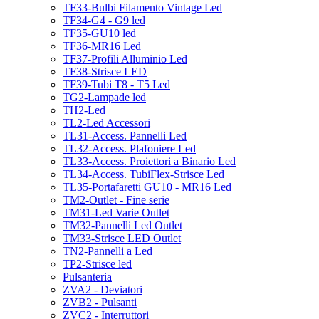
TF33-Bulbi Filamento Vintage Led
TF34-G4 - G9 led
TF35-GU10 led
TF36-MR16 Led
TF37-Profili Alluminio Led
TF38-Strisce LED
TF39-Tubi T8 - T5 Led
TG2-Lampade led
TH2-Led
TL2-Led Accessori
TL31-Access. Pannelli Led
TL32-Access. Plafoniere Led
TL33-Access. Proiettori a Binario Led
TL34-Access. TubiFlex-Strisce Led
TL35-Portafaretti GU10 - MR16 Led
TM2-Outlet - Fine serie
TM31-Led Varie Outlet
TM32-Pannelli Led Outlet
TM33-Strisce LED Outlet
TN2-Pannelli a Led
TP2-Strisce led
Pulsanteria
ZVA2 - Deviatori
ZVB2 - Pulsanti
ZVC2 - Interruttori