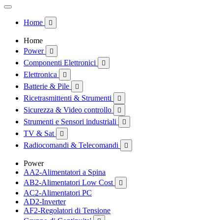
Home

Home
Power

Componenti Elettronici

Elettronica

Batterie & Pile

Ricetrasmittenti & Strumenti

Sicurezza & Video controllo

Strumenti e Sensori industriali

TV & Sat

Radiocomandi & Telecomandi

Power
AA2-Alimentatori a Spina
AB2-Alimentatori Low Cost

AC2-Alimentatori PC
AD2-Inverter
AF2-Regolatori di Tensione