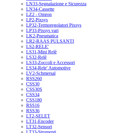
LN33-Segnalazione e Sicurezza
LN34-Cassette
LZ2 - Omron
LP2-Pixsys
LP32-Termoregolatori Pixsys
LP33-Pixsys vari
LK2-Pneumatica
LR2-RAAS PULSANTI
LS2-RELE'
LS31-Mini Relè
LS32-Relè
LS33-Zoccoli e Accessori
LS34-Rele' Automotive
LV2-Schmersal
RSS260
CSS30
CSS30S
CSS34
CSS180
RSS16
RSS36
LT2-SELET
LT31-Encoder
LT32-Sensori
LT33-Strumenti