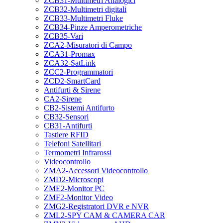
ZCB31-Multimetri Analogici
ZCB32-Multimetri digitali
ZCB33-Multimetri Fluke
ZCB34-Pinze Amperometriche
ZCB35-Vari
ZCA2-Misuratori di Campo
ZCA31-Promax
ZCA32-SatLink
ZCC2-Programmatori
ZCD2-SmartCard
Antifurti & Sirene
CA2-Sirene
CB2-Sistemi Antifurto
CB32-Sensori
CB31-Antifurti
Tastiere RFID
Telefoni Satellitari
Termometri Infrarossi
Videocontrollo
ZMA2-Accessori Videocontrollo
ZMD2-Microscopi
ZME2-Monitor PC
ZMF2-Monitor Video
ZMG2-Registratori DVR e NVR
ZML2-SPY CAM & CAMERA CAR