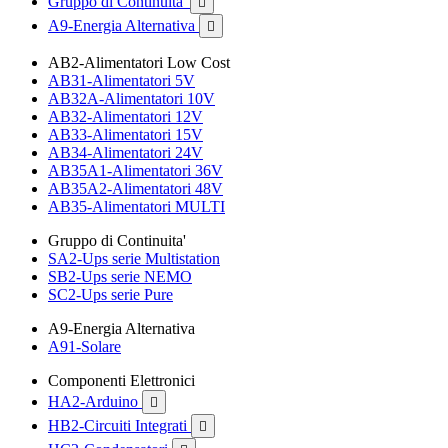
Gruppo di Continuita'

A9-Energia Alternativa

AB2-Alimentatori Low Cost
AB31-Alimentatori 5V
AB32A-Alimentatori 10V
AB32-Alimentatori 12V
AB33-Alimentatori 15V
AB34-Alimentatori 24V
AB35A1-Alimentatori 36V
AB35A2-Alimentatori 48V
AB35-Alimentatori MULTI
Gruppo di Continuita'
SA2-Ups serie Multistation
SB2-Ups serie NEMO
SC2-Ups serie Pure
A9-Energia Alternativa
A91-Solare
Componenti Elettronici
HA2-Arduino

HB2-Circuiti Integrati
