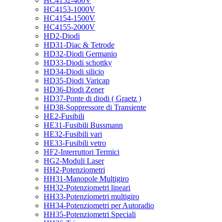
HC4152-400V
HC4153-1000V
HC4154-1500V
HC4155-2000V
HD2-Diodi
HD31-Diac & Tetrode
HD32-Diodi Germanio
HD33-Diodi schottky
HD34-Diodi silicio
HD35-Diodi Varicap
HD36-Diodi Zener
HD37-Ponte di diodi ( Graetz )
HD38-Soppressore di Transiente
HE2-Fusibili
HE31-Fusibili Bussmann
HE32-Fusibili vari
HE33-Fusibili vetro
HF2-Interruttori Termici
HG2-Moduli Laser
HH2-Potenziometri
HH31-Manopole Multigiro
HH32-Potenziometri lineari
HH33-Potenziometri multigiro
HH34-Potenziometri per Autoradio
HH35-Potenziometri Speciali