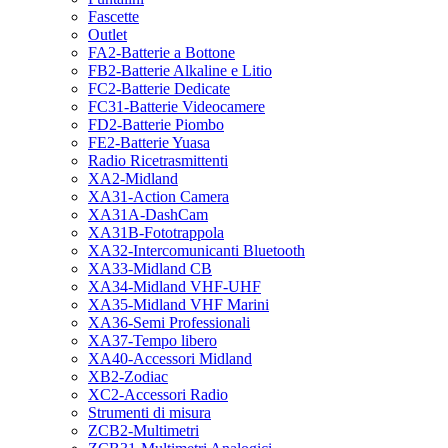
Fascette
Outlet
FA2-Batterie a Bottone
FB2-Batterie Alkaline e Litio
FC2-Batterie Dedicate
FC31-Batterie Videocamere
FD2-Batterie Piombo
FE2-Batterie Yuasa
Radio Ricetrasmittenti
XA2-Midland
XA31-Action Camera
XA31A-DashCam
XA31B-Fototrappola
XA32-Intercomunicanti Bluetooth
XA33-Midland CB
XA34-Midland VHF-UHF
XA35-Midland VHF Marini
XA36-Semi Professionali
XA37-Tempo libero
XA40-Accessori Midland
XB2-Zodiac
XC2-Accessori Radio
Strumenti di misura
ZCB2-Multimetri