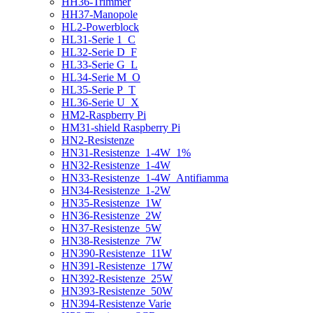
HH36-Trimmer
HH37-Manopole
HL2-Powerblock
HL31-Serie 1_C
HL32-Serie D_F
HL33-Serie G_L
HL34-Serie M_O
HL35-Serie P_T
HL36-Serie U_X
HM2-Raspberry Pi
HM31-shield Raspberry Pi
HN2-Resistenze
HN31-Resistenze_1-4W_1%
HN32-Resistenze_1-4W
HN33-Resistenze_1-4W_Antifiamma
HN34-Resistenze_1-2W
HN35-Resistenze_1W
HN36-Resistenze_2W
HN37-Resistenze_5W
HN38-Resistenze_7W
HN390-Resistenze_11W
HN391-Resistenze_17W
HN392-Resistenze_25W
HN393-Resistenze_50W
HN394-Resistenze Varie