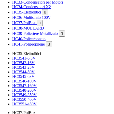
HC33-Condensatori per Motori
HC34-Condensatori X2
HC35-Elettrolitici

HC36-Multistrato 100V
HC37-PolBox

HC38-MULLARD
HC39-Poliestere Metallizato

HC40-Policarbonato
HC41-Polipropilene

HC35-Elettrolitici
HC3541-6,3V
HC3542-16V
HC3543-25V
HC3544-50V
HC3545-63V
HC3546-100V
HC3547-160V
HC3548-200V
HC3549-350V
HC3550-400V
HC3551-450V
HC37-PolBox