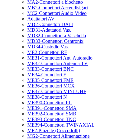
MA2-Connettori a blochetto
MB2-Connettori Accendisigari
MC2-Connettori Audio-Video
Adattatori AV
MD2-Connettori DATI
MD31-Adattatori Vas.
MD32-Connettori a Vaschetta
MD33-Connettori Centronix
MD34-Custodie Vas.
ME2-Connettori RF
ME31-Connettori Ant. Autoradio
ME32-Connettori Antenna TV
ME33-Connettori BNC
ME34-Connettori F
ME35-Connettori FME
ME36-Connettori MCX
ME37-Connettori MINI-UHF
ME38-Connettori N
ME390-Connettori PL
ME391-Connettori SMA
ME392-Connettori SMB
ME393-Connettori TNC
ME394-Connettori TWINAXIAL
MF2-Pinzette (Coccodrilli)
MG2-Connettori Alimentazione