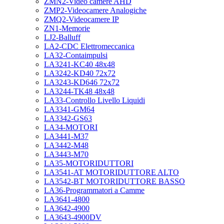
ZMN2-Video camere AHD
ZMP2-Videocamere Analogiche
ZMQ2-Videocamere IP
ZN1-Memorie
LJ2-Balluff
LA2-CDC Elettromeccanica
LA32-Contaimpulsi
LA3241-KC40 48x48
LA3242-KD40 72x72
LA3243-KD646 72x72
LA3244-TK48 48x48
LA33-Controllo Livello Liquidi
LA3341-GM64
LA3342-GS63
LA34-MOTORI
LA3441-M37
LA3442-M48
LA3443-M70
LA35-MOTORIDUTTORI
LA3541-AT MOTORIDUTTORE ALTO
LA3542-BT MOTORIDUTTORE BASSO
LA36-Programmatori a Camme
LA3641-4800
LA3642-4900
LA3643-4900DV