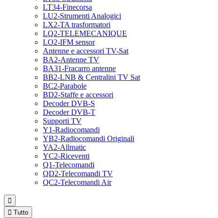
LT34-Finecorsa
LU2-Strumenti Analogici
LX2-TA trasformatori
LQ2-TELEMECANIQUE
LO2-IFM sensor
Antenne e accessori TV-Sat
BA2-Antenne TV
BA31-Fracarro antenne
BB2-LNB & Centralini TV Sat
BC2-Parabole
BD2-Staffe e accessori
Decoder DVB-S
Decoder DVB-T
Supporti TV
Y1-Radiocomandi
YB2-Radiocomandi Originali
YA2-Allmatic
YC2-Riceventi
Q1-Telecomandi
QD2-Telecomandi TV
QC2-Telecomandi Air


Tutto