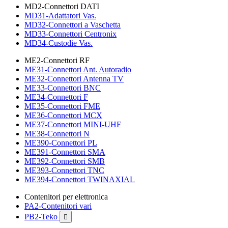
MD2-Connettori DATI
MD31-Adattatori Vas.
MD32-Connettori a Vaschetta
MD33-Connettori Centronix
MD34-Custodie Vas.
ME2-Connettori RF
ME31-Connettori Ant. Autoradio
ME32-Connettori Antenna TV
ME33-Connettori BNC
ME34-Connettori F
ME35-Connettori FME
ME36-Connettori MCX
ME37-Connettori MINI-UHF
ME38-Connettori N
ME390-Connettori PL
ME391-Connettori SMA
ME392-Connettori SMB
ME393-Connettori TNC
ME394-Connettori TWINAXIAL
Contenitori per elettronica
PA2-Contenitori vari
PB2-Teko
