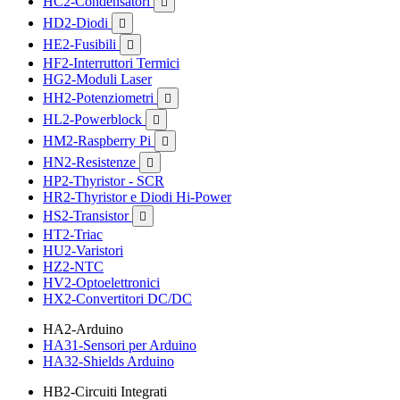
HC2-Condensatori

HD2-Diodi

HE2-Fusibili

HF2-Interruttori Termici
HG2-Moduli Laser
HH2-Potenziometri

HL2-Powerblock

HM2-Raspberry Pi

HN2-Resistenze

HP2-Thyristor - SCR
HR2-Thyristor e Diodi Hi-Power
HS2-Transistor

HT2-Triac
HU2-Varistori
HZ2-NTC
HV2-Optoelettronici
HX2-Convertitori DC/DC
HA2-Arduino
HA31-Sensori per Arduino
HA32-Shields Arduino
HB2-Circuiti Integrati