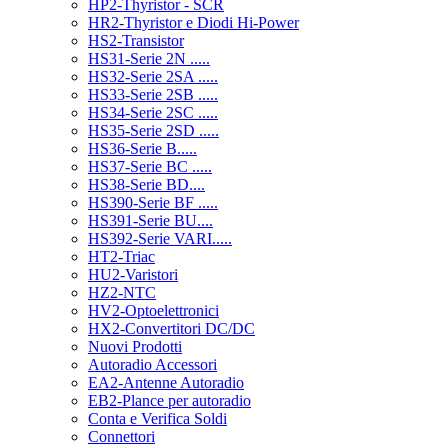
HP2-Thyristor - SCR
HR2-Thyristor e Diodi Hi-Power
HS2-Transistor
HS31-Serie 2N .....
HS32-Serie 2SA .....
HS33-Serie 2SB .....
HS34-Serie 2SC .....
HS35-Serie 2SD .....
HS36-Serie B.....
HS37-Serie BC .....
HS38-Serie BD....
HS390-Serie BF .....
HS391-Serie BU....
HS392-Serie VARI.....
HT2-Triac
HU2-Varistori
HZ2-NTC
HV2-Optoelettronici
HX2-Convertitori DC/DC
Nuovi Prodotti
Autoradio Accessori
EA2-Antenne Autoradio
EB2-Plance per autoradio
Conta e Verifica Soldi
Connettori