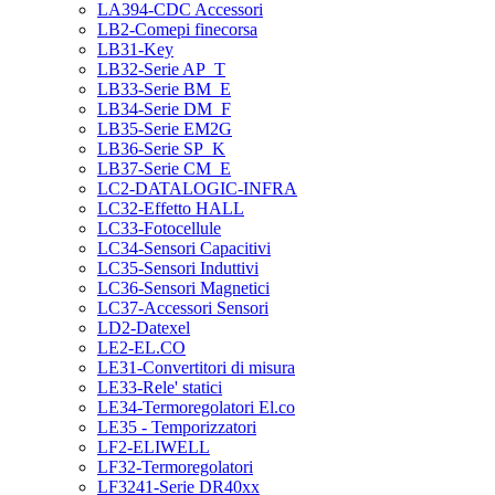
LA394-CDC Accessori
LB2-Comepi finecorsa
LB31-Key
LB32-Serie AP_T
LB33-Serie BM_E
LB34-Serie DM_F
LB35-Serie EM2G
LB36-Serie SP_K
LB37-Serie CM_E
LC2-DATALOGIC-INFRA
LC32-Effetto HALL
LC33-Fotocellule
LC34-Sensori Capacitivi
LC35-Sensori Induttivi
LC36-Sensori Magnetici
LC37-Accessori Sensori
LD2-Datexel
LE2-EL.CO
LE31-Convertitori di misura
LE33-Rele' statici
LE34-Termoregolatori El.co
LE35 - Temporizzatori
LF2-ELIWELL
LF32-Termoregolatori
LF3241-Serie DR40xx