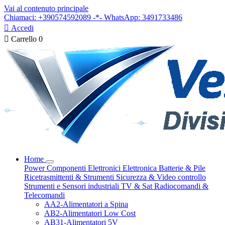
Vai al contenuto principale
Chiamaci: +390574592089 -*- WhatsApp: 3491733486

Accedi

Carrello
0
Home
Power
Componenti Elettronici
Elettronica
Batterie & Pile
Ricetrasmittenti & Strumenti
Sicurezza & Video controllo
Strumenti e Sensori industriali
TV & Sat
Radiocomandi &
Telecomandi
AA2-Alimentatori a Spina
AB2-Alimentatori Low Cost
AB31-Alimentatori 5V