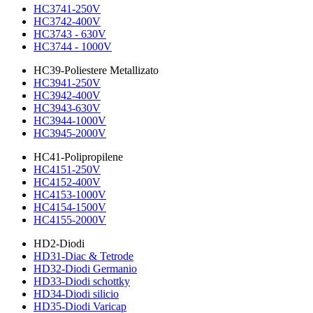
HC3741-250V
HC3742-400V
HC3743 - 630V
HC3744 - 1000V
HC39-Poliestere Metallizato
HC3941-250V
HC3942-400V
HC3943-630V
HC3944-1000V
HC3945-2000V
HC41-Polipropilene
HC4151-250V
HC4152-400V
HC4153-1000V
HC4154-1500V
HC4155-2000V
HD2-Diodi
HD31-Diac & Tetrode
HD32-Diodi Germanio
HD33-Diodi schottky
HD34-Diodi silicio
HD35-Diodi Varicap