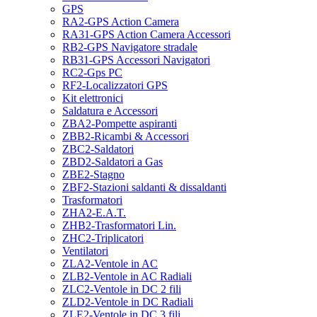
GPS
RA2-GPS Action Camera
RA31-GPS Action Camera Accessori
RB2-GPS Navigatore stradale
RB31-GPS Accessori Navigatori
RC2-Gps PC
RF2-Localizzatori GPS
Kit elettronici
Saldatura e Accessori
ZBA2-Pompette aspiranti
ZBB2-Ricambi & Accessori
ZBC2-Saldatori
ZBD2-Saldatori a Gas
ZBE2-Stagno
ZBF2-Stazioni saldanti & dissaldanti
Trasformatori
ZHA2-E.A.T.
ZHB2-Trasformatori Lin.
ZHC2-Triplicatori
Ventilatori
ZLA2-Ventole in AC
ZLB2-Ventole in AC Radiali
ZLC2-Ventole in DC 2 fili
ZLD2-Ventole in DC Radiali
ZLE2-Ventole in DC 3 fili