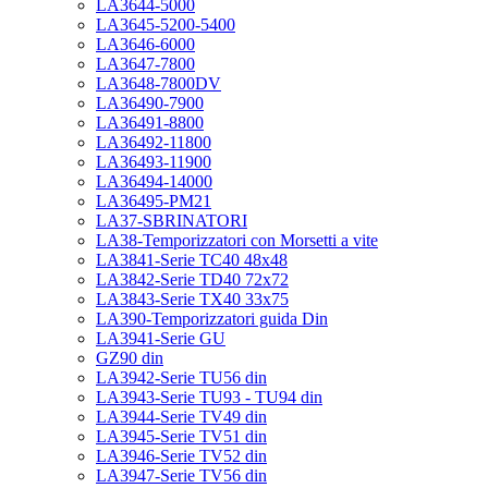
LA3644-5000
LA3645-5200-5400
LA3646-6000
LA3647-7800
LA3648-7800DV
LA36490-7900
LA36491-8800
LA36492-11800
LA36493-11900
LA36494-14000
LA36495-PM21
LA37-SBRINATORI
LA38-Temporizzatori con Morsetti a vite
LA3841-Serie TC40 48x48
LA3842-Serie TD40 72x72
LA3843-Serie TX40 33x75
LA390-Temporizzatori guida Din
LA3941-Serie GU
GZ90 din
LA3942-Serie TU56 din
LA3943-Serie TU93 - TU94 din
LA3944-Serie TV49 din
LA3945-Serie TV51 din
LA3946-Serie TV52 din
LA3947-Serie TV56 din