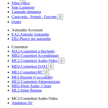
Fibra Ottica
Spie Luminose
Lampade miniatura
Capicorda - Puntali - Fascette

Outlet
Autoradio Accessori
EA2-Antenne Autoradio
EB2-Plance per autoradio
Connettori
MA2-Connettori a blochetto
MB2-Connettori Accendisigari
MC2-Connettori Audio-Video

MD2-Connettori DATI

ME2-Connettori RF

MF2-Pinzette (Coccodrilli)
MG2-Connettori Alimentazione
MH2-Prese Audio 3,5mm
ML2-Spine Banana
MC2-Connettori Audio-Video
Adattatori AV