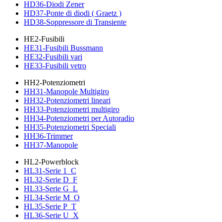
HD36-Diodi Zener
HD37-Ponte di diodi ( Graetz )
HD38-Soppressore di Transiente
HE2-Fusibili
HE31-Fusibili Bussmann
HE32-Fusibili vari
HE33-Fusibili vetro
HH2-Potenziometri
HH31-Manopole Multigiro
HH32-Potenziometri lineari
HH33-Potenziometri multigiro
HH34-Potenziometri per Autoradio
HH35-Potenziometri Speciali
HH36-Trimmer
HH37-Manopole
HL2-Powerblock
HL31-Serie 1_C
HL32-Serie D_F
HL33-Serie G_L
HL34-Serie M_O
HL35-Serie P_T
HL36-Serie U_X