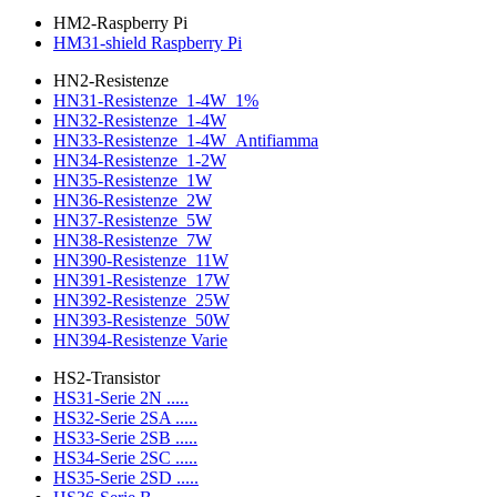
HM2-Raspberry Pi
HM31-shield Raspberry Pi
HN2-Resistenze
HN31-Resistenze_1-4W_1%
HN32-Resistenze_1-4W
HN33-Resistenze_1-4W_Antifiamma
HN34-Resistenze_1-2W
HN35-Resistenze_1W
HN36-Resistenze_2W
HN37-Resistenze_5W
HN38-Resistenze_7W
HN390-Resistenze_11W
HN391-Resistenze_17W
HN392-Resistenze_25W
HN393-Resistenze_50W
HN394-Resistenze Varie
HS2-Transistor
HS31-Serie 2N .....
HS32-Serie 2SA .....
HS33-Serie 2SB .....
HS34-Serie 2SC .....
HS35-Serie 2SD .....