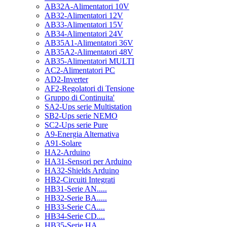
AB32A-Alimentatori 10V
AB32-Alimentatori 12V
AB33-Alimentatori 15V
AB34-Alimentatori 24V
AB35A1-Alimentatori 36V
AB35A2-Alimentatori 48V
AB35-Alimentatori MULTI
AC2-Alimentatori PC
AD2-Inverter
AF2-Regolatori di Tensione
Gruppo di Continuita'
SA2-Ups serie Multistation
SB2-Ups serie NEMO
SC2-Ups serie Pure
A9-Energia Alternativa
A91-Solare
HA2-Arduino
HA31-Sensori per Arduino
HA32-Shields Arduino
HB2-Circuiti Integrati
HB31-Serie AN.....
HB32-Serie BA.....
HB33-Serie CA....
HB34-Serie CD....
HB35-Serie HA.....