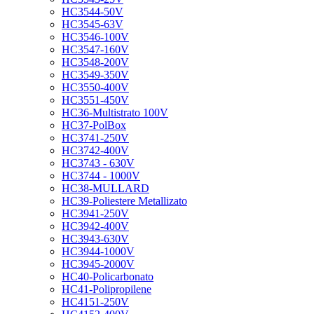
HC3544-50V
HC3545-63V
HC3546-100V
HC3547-160V
HC3548-200V
HC3549-350V
HC3550-400V
HC3551-450V
HC36-Multistrato 100V
HC37-PolBox
HC3741-250V
HC3742-400V
HC3743 - 630V
HC3744 - 1000V
HC38-MULLARD
HC39-Poliestere Metallizato
HC3941-250V
HC3942-400V
HC3943-630V
HC3944-1000V
HC3945-2000V
HC40-Policarbonato
HC41-Polipropilene
HC4151-250V