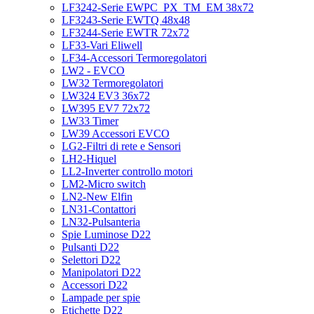
LF3242-Serie EWPC_PX_TM_EM 38x72
LF3243-Serie EWTQ 48x48
LF3244-Serie EWTR 72x72
LF33-Vari Eliwell
LF34-Accessori Termoregolatori
LW2 - EVCO
LW32 Termoregolatori
LW324 EV3 36x72
LW395 EV7 72x72
LW33 Timer
LW39 Accessori EVCO
LG2-Filtri di rete e Sensori
LH2-Hiquel
LL2-Inverter controllo motori
LM2-Micro switch
LN2-New Elfin
LN31-Contattori
LN32-Pulsanteria
Spie Luminose D22
Pulsanti D22
Selettori D22
Manipolatori D22
Accessori D22
Lampade per spie
Etichette D22