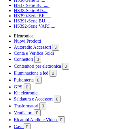
HS36-Serie B.....
HS37-Serie BC .....
HS38-Serie BD....
HS390-Serie BF .....
HS391-Serie BU....
HS392-Serie VARI.....
Elettronica
Nuovi Prodotti
Autoradio Accessori

Conta e Verifica Soldi
Connettori

Contenitori per elettronica

Illuminazione a led

Pulsanteria

GPS

Kit elettronici
Saldatura e Accessori

Trasformatori

Ventilatori

Ricambi Audio e Video

Cavi
