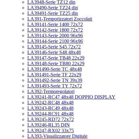
LA3948-Serie TZ12 din
LA39490-Serie TZ24 din
LA39491-Serie TZ25 din
LA391-Temporizzatori Zoccolati
LA39141-Serie 1400 72x72
LA39142-Serie 1800 72x72
LA39143-Serie 2000 96x96
LA39144-Serie 2100 96x96
LA39145-Serie S45 72x72
LA39146-Serie S48 48x48
LA39147-Serie TB48 22x29
LA39148-Serie TB80 22x29
LA391490-Serie TC 48x48
LA391491-Serie TF 22x29
LA391492-Serie TN 39x39
LA391493-Serie TY 72x72
LA392-Termoregolatori
LA39241-RC47 48x48 DOPPIO DISPLAY
LA39242-RC48 48x48
LA39243-RC49 48x48
LA39244-RC91 48x48
LA39245-RD72 72x72
LA39246-RL35 DIN
LA39247-RX02 33x75
LA393-Visualizzatore Digitale