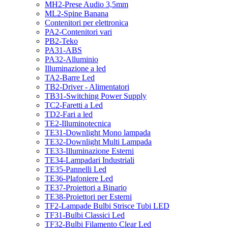
MH2-Prese Audio 3,5mm
ML2-Spine Banana
Contenitori per elettronica
PA2-Contenitori vari
PB2-Teko
PA31-ABS
PA32-Alluminio
Illuminazione a led
TA2-Barre Led
TB2-Driver - Alimentatori
TB31-Switching Power Supply
TC2-Faretti a Led
TD2-Fari a led
TE2-Illuminotecnica
TE31-Downlight Mono lampada
TE32-Downlight Multi Lampada
TE33-Illuminazione Esterni
TE34-Lampadari Industriali
TE35-Pannelli Led
TE36-Plafoniere Led
TE37-Proiettori a Binario
TE38-Proiettori per Esterni
TF2-Lampade Bulbi Strisce Tubi LED
TF31-Bulbi Classici Led
TF32-Bulbi Filamento Clear Led