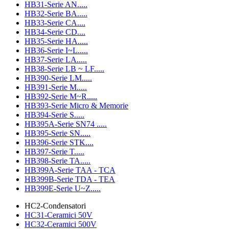
HB31-Serie AN.....
HB32-Serie BA.....
HB33-Serie CA....
HB34-Serie CD....
HB35-Serie HA.....
HB36-Serie I~L.....
HB37-Serie LA.....
HB38-Serie LB ~ LF.....
HB390-Serie LM.....
HB391-Serie M.....
HB392-Serie M~R.....
HB393-Serie Micro & Memorie
HB394-Serie S.....
HB395A-Serie SN74 .....
HB395-Serie SN.....
HB396-Serie STK....
HB397-Serie T.....
HB398-Serie TA.....
HB399A-Serie TAA - TCA
HB399B-Serie TDA - TEA
HB399E-Serie U~Z.....
HC2-Condensatori
HC31-Ceramici 50V
HC32-Ceramici 500V