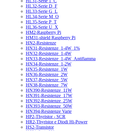
HL31-Serie 1_C
HL32-Serie D_F
HL33-Serie G_L
HL34-Serie M_O
HL35-Serie P_T
HL36-Serie U_X
HM2-Raspberry Pi
HM31-shield Raspberry Pi
HN2-Resistenze
HN31-Resistenze_1-4W_1%
HN32-Resistenze_1-4W
HN33-Resistenze_1-4W_Antifiamma
HN34-Resistenze_1-2W
HN35-Resistenze_1W
HN36-Resistenze_2W
HN37-Resistenze_5W
HN38-Resistenze_7W
HN390-Resistenze_11W
HN391-Resistenze_17W
HN392-Resistenze_25W
HN393-Resistenze_50W
HN394-Resistenze Varie
HP2-Thyristor - SCR
HR2-Thyristor e Diodi Hi-Power
HS2-Transistor