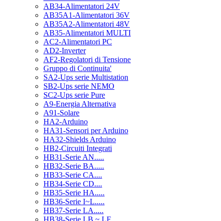
AB34-Alimentatori 24V
AB35A1-Alimentatori 36V
AB35A2-Alimentatori 48V
AB35-Alimentatori MULTI
AC2-Alimentatori PC
AD2-Inverter
AF2-Regolatori di Tensione
Gruppo di Continuita'
SA2-Ups serie Multistation
SB2-Ups serie NEMO
SC2-Ups serie Pure
A9-Energia Alternativa
A91-Solare
HA2-Arduino
HA31-Sensori per Arduino
HA32-Shields Arduino
HB2-Circuiti Integrati
HB31-Serie AN.....
HB32-Serie BA.....
HB33-Serie CA....
HB34-Serie CD....
HB35-Serie HA.....
HB36-Serie I~L.....
HB37-Serie LA.....
HB38-Serie LB ~ LF.....