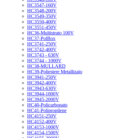
HC3547-160V
HC3548-200V
HC3549-350V
HC3550-400V
HC3551-450V
HC36-Multistrato 100V
HC37-PolBox
HC3741-250V
HC3742-400V
HC3743 - 630V
HC3744 - 1000V
HC38-MULLARD
HC39-Poliestere Metallizato
HC3941-250V
HC3942-400V
HC3943-630V
HC3944-1000V
HC3945-2000V
HC40-Policarbonato
HC41-Polipropilene
HC4151-250V
HC4152-400V
HC4153-1000V
HC4154-1500V