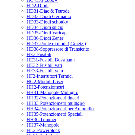
HC4155-2000V
HD2-Diodi
HD31-Diac & Tetrode
HD32-Diodi Germanio
HD33-Diodi schottky
HD34-Diodi silicio
HD35-Diodi Varicap
HD36-Diodi Zener
HD37-Ponte di diodi ( Graetz )
HD38-Soppressore di Transiente
HE2-Fusibili
HE31-Fusibili Bussmann
HE32-Fusibili vari
HE33-Fusibili vetro
HF2-Interruttori Termici
HG2-Moduli Laser
HH2-Potenziometri
HH31-Manopole Multigiro
HH32-Potenziometri lineari
HH33-Potenziometri multigiro
HH34-Potenziometri per Autoradio
HH35-Potenziometri Speciali
HH36-Trimmer
HH37-Manopole
HL2-Powerblock