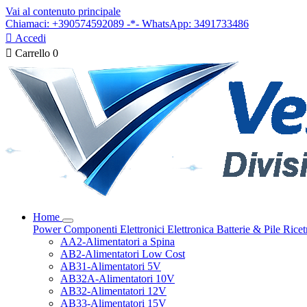
Vai al contenuto principale
Chiamaci: +390574592089 -*- WhatsApp: 3491733486

Accedi

Carrello
0
Home
Power
Componenti Elettronici
Elettronica
Batterie & Pile
Ricet
AA2-Alimentatori a Spina
AB2-Alimentatori Low Cost
AB31-Alimentatori 5V
AB32A-Alimentatori 10V
AB32-Alimentatori 12V
AB33-Alimentatori 15V