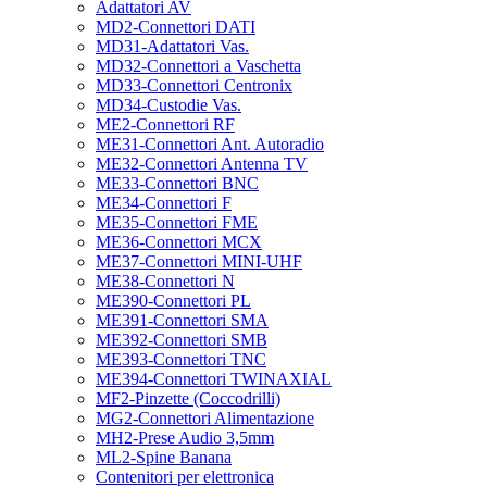
Adattatori AV
MD2-Connettori DATI
MD31-Adattatori Vas.
MD32-Connettori a Vaschetta
MD33-Connettori Centronix
MD34-Custodie Vas.
ME2-Connettori RF
ME31-Connettori Ant. Autoradio
ME32-Connettori Antenna TV
ME33-Connettori BNC
ME34-Connettori F
ME35-Connettori FME
ME36-Connettori MCX
ME37-Connettori MINI-UHF
ME38-Connettori N
ME390-Connettori PL
ME391-Connettori SMA
ME392-Connettori SMB
ME393-Connettori TNC
ME394-Connettori TWINAXIAL
MF2-Pinzette (Coccodrilli)
MG2-Connettori Alimentazione
MH2-Prese Audio 3,5mm
ML2-Spine Banana
Contenitori per elettronica