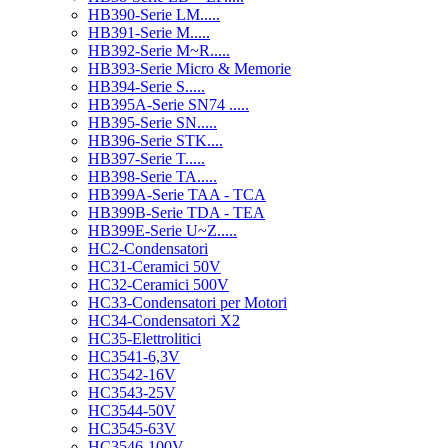
HB390-Serie LM.....
HB391-Serie M.....
HB392-Serie M~R.....
HB393-Serie Micro & Memorie
HB394-Serie S.....
HB395A-Serie SN74 .....
HB395-Serie SN.....
HB396-Serie STK....
HB397-Serie T.....
HB398-Serie TA.....
HB399A-Serie TAA - TCA
HB399B-Serie TDA - TEA
HB399E-Serie U~Z.....
HC2-Condensatori
HC31-Ceramici 50V
HC32-Ceramici 500V
HC33-Condensatori per Motori
HC34-Condensatori X2
HC35-Elettrolitici
HC3541-6,3V
HC3542-16V
HC3543-25V
HC3544-50V
HC3545-63V
HC3546-100V