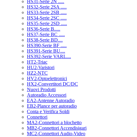
HS31-Serie 2N .....
HS32-Serie 2SA .....
HS33-Serie 2SB .....
HS34-Serie 2SC .....
HS35-Serie 2SD .....
HS36-Serie B.....
HS37-Serie BC .....
HS38-Serie BD....
HS390-Serie BF .....
HS391-Serie BU....
HS392-Serie VARI.....
HT2-Triac
HU2-Varistori
HZ2-NTC
HV2-Optoelettronici
HX2-Convertitori DC/DC
Nuovi Prodotti
Autoradio Accessori
EA2-Antenne Autoradio
EB2-Plance per autoradio
Conta e Verifica Soldi
Connettori
MA2-Connettori a blochetto
MB2-Connettori Accendisigari
MC2-Connettori Audio-Video