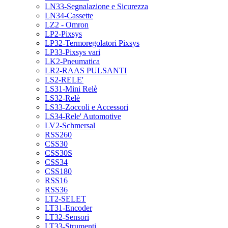
LN33-Segnalazione e Sicurezza
LN34-Cassette
LZ2 - Omron
LP2-Pixsys
LP32-Termoregolatori Pixsys
LP33-Pixsys vari
LK2-Pneumatica
LR2-RAAS PULSANTI
LS2-RELE'
LS31-Mini Relè
LS32-Relè
LS33-Zoccoli e Accessori
LS34-Rele' Automotive
LV2-Schmersal
RSS260
CSS30
CSS30S
CSS34
CSS180
RSS16
RSS36
LT2-SELET
LT31-Encoder
LT32-Sensori
LT33-Strumenti