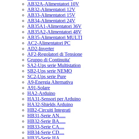
AB32A-Alimentatori 10V
AB32-Alimentatori 12V
AB33-Alimentatori 15V
AB34-Alimentatori 24V
AB35A1-Alimentatori 36V
AB35A2-Alimentatori 48V
AB35-Alimentatori MULTI
AC2-Alimentatori PC
AD2-Inverter
AF2-Regolatori di Tensione
Gruppo di Continuita'
SA2-Ups serie Multistation
SB2-Ups serie NEMO
SC2-Ups serie Pure
A9-Energia Alternativa
A91-Solare
HA2-Arduino
HA31-Sensori per Arduino
HA32-Shields Arduino
HB2-Circuiti Integrati
HB31-Serie AN.....
HB32-Serie BA.....
HB33-Serie CA....
HB34-Serie CD....
HB35-Serie HA.....