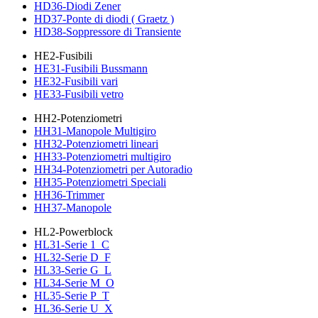
HD36-Diodi Zener
HD37-Ponte di diodi ( Graetz )
HD38-Soppressore di Transiente
HE2-Fusibili
HE31-Fusibili Bussmann
HE32-Fusibili vari
HE33-Fusibili vetro
HH2-Potenziometri
HH31-Manopole Multigiro
HH32-Potenziometri lineari
HH33-Potenziometri multigiro
HH34-Potenziometri per Autoradio
HH35-Potenziometri Speciali
HH36-Trimmer
HH37-Manopole
HL2-Powerblock
HL31-Serie 1_C
HL32-Serie D_F
HL33-Serie G_L
HL34-Serie M_O
HL35-Serie P_T
HL36-Serie U_X