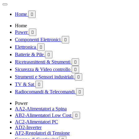
Home

Home
Power

Componenti Elettronici

Elettronica

Batterie & Pile

Ricetrasmittenti & Strumenti

Sicurezza & Video controllo

Strumenti e Sensori industriali

TV & Sat

Radiocomandi & Telecomandi

Power
AA2-Alimentatori a Spina
AB2-Alimentatori Low Cost

AC2-Alimentatori PC
AD2-Inverter
AF2-Regolatori di Tensione