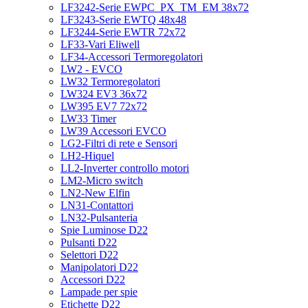
LF3242-Serie EWPC_PX_TM_EM 38x72
LF3243-Serie EWTQ 48x48
LF3244-Serie EWTR 72x72
LF33-Vari Eliwell
LF34-Accessori Termoregolatori
LW2 - EVCO
LW32 Termoregolatori
LW324 EV3 36x72
LW395 EV7 72x72
LW33 Timer
LW39 Accessori EVCO
LG2-Filtri di rete e Sensori
LH2-Hiquel
LL2-Inverter controllo motori
LM2-Micro switch
LN2-New Elfin
LN31-Contattori
LN32-Pulsanteria
Spie Luminose D22
Pulsanti D22
Selettori D22
Manipolatori D22
Accessori D22
Lampade per spie
Etichette D22