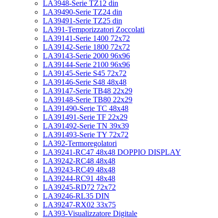
LA3948-Serie TZ12 din
LA39490-Serie TZ24 din
LA39491-Serie TZ25 din
LA391-Temporizzatori Zoccolati
LA39141-Serie 1400 72x72
LA39142-Serie 1800 72x72
LA39143-Serie 2000 96x96
LA39144-Serie 2100 96x96
LA39145-Serie S45 72x72
LA39146-Serie S48 48x48
LA39147-Serie TB48 22x29
LA39148-Serie TB80 22x29
LA391490-Serie TC 48x48
LA391491-Serie TF 22x29
LA391492-Serie TN 39x39
LA391493-Serie TY 72x72
LA392-Termoregolatori
LA39241-RC47 48x48 DOPPIO DISPLAY
LA39242-RC48 48x48
LA39243-RC49 48x48
LA39244-RC91 48x48
LA39245-RD72 72x72
LA39246-RL35 DIN
LA39247-RX02 33x75
LA393-Visualizzatore Digitale