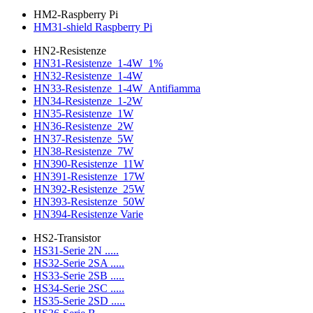
HM2-Raspberry Pi
HM31-shield Raspberry Pi
HN2-Resistenze
HN31-Resistenze_1-4W_1%
HN32-Resistenze_1-4W
HN33-Resistenze_1-4W_Antifiamma
HN34-Resistenze_1-2W
HN35-Resistenze_1W
HN36-Resistenze_2W
HN37-Resistenze_5W
HN38-Resistenze_7W
HN390-Resistenze_11W
HN391-Resistenze_17W
HN392-Resistenze_25W
HN393-Resistenze_50W
HN394-Resistenze Varie
HS2-Transistor
HS31-Serie 2N .....
HS32-Serie 2SA .....
HS33-Serie 2SB .....
HS34-Serie 2SC .....
HS35-Serie 2SD .....