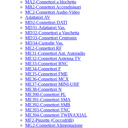
MA2-Connettori a blochetto
MB2-Connettori Accendisigari
MC2-Connettori Audio-Video
Adattatori AV
MD2-Connettori DATI
MD31-Adattatori Vas.
MD32-Connettori a Vaschetta
MD33-Connettori Centronix
MD34-Custodie Vas.
ME2-Connettori RF
ME31-Connettori Ant. Autoradio
ME32-Connettori Antenna TV
ME33-Connettori BNC
ME34-Connettori F
ME35-Connettori FME
ME36-Connettori MCX
ME37-Connettori MINI-UHF
ME38-Connettori N
ME390-Connettori PL
ME391-Connettori SMA
ME392-Connettori SMB
ME393-Connettori TNC
ME394-Connettori TWINAXIAL
MF2-Pinzette (Coccodrilli)
MG2-Connettori Alimentazione