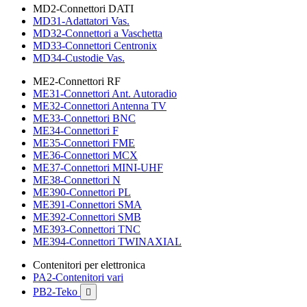
MD2-Connettori DATI
MD31-Adattatori Vas.
MD32-Connettori a Vaschetta
MD33-Connettori Centronix
MD34-Custodie Vas.
ME2-Connettori RF
ME31-Connettori Ant. Autoradio
ME32-Connettori Antenna TV
ME33-Connettori BNC
ME34-Connettori F
ME35-Connettori FME
ME36-Connettori MCX
ME37-Connettori MINI-UHF
ME38-Connettori N
ME390-Connettori PL
ME391-Connettori SMA
ME392-Connettori SMB
ME393-Connettori TNC
ME394-Connettori TWINAXIAL
Contenitori per elettronica
PA2-Contenitori vari
PB2-Teko
