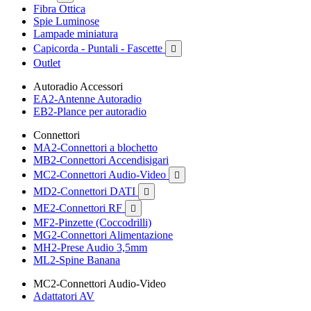
Fibra Ottica
Spie Luminose
Lampade miniatura
Capicorda - Puntali - Fascette

Outlet
Autoradio Accessori
EA2-Antenne Autoradio
EB2-Plance per autoradio
Connettori
MA2-Connettori a blochetto
MB2-Connettori Accendisigari
MC2-Connettori Audio-Video

MD2-Connettori DATI

ME2-Connettori RF

MF2-Pinzette (Coccodrilli)
MG2-Connettori Alimentazione
MH2-Prese Audio 3,5mm
ML2-Spine Banana
MC2-Connettori Audio-Video
Adattatori AV