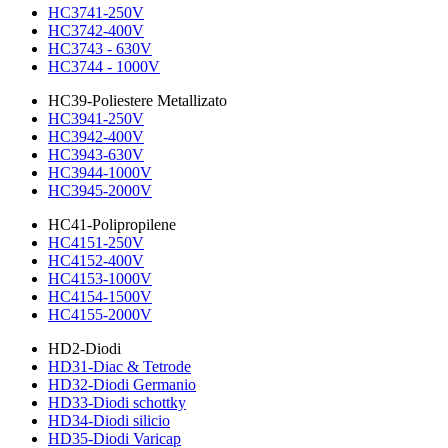
HC3741-250V
HC3742-400V
HC3743 - 630V
HC3744 - 1000V
HC39-Poliestere Metallizato
HC3941-250V
HC3942-400V
HC3943-630V
HC3944-1000V
HC3945-2000V
HC41-Polipropilene
HC4151-250V
HC4152-400V
HC4153-1000V
HC4154-1500V
HC4155-2000V
HD2-Diodi
HD31-Diac & Tetrode
HD32-Diodi Germanio
HD33-Diodi schottky
HD34-Diodi silicio
HD35-Diodi Varicap