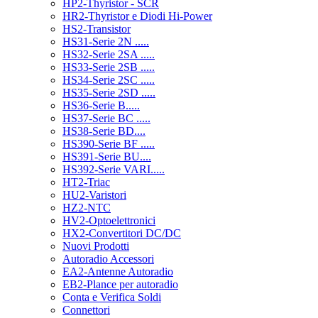
HP2-Thyristor - SCR
HR2-Thyristor e Diodi Hi-Power
HS2-Transistor
HS31-Serie 2N .....
HS32-Serie 2SA .....
HS33-Serie 2SB .....
HS34-Serie 2SC .....
HS35-Serie 2SD .....
HS36-Serie B.....
HS37-Serie BC .....
HS38-Serie BD....
HS390-Serie BF .....
HS391-Serie BU....
HS392-Serie VARI.....
HT2-Triac
HU2-Varistori
HZ2-NTC
HV2-Optoelettronici
HX2-Convertitori DC/DC
Nuovi Prodotti
Autoradio Accessori
EA2-Antenne Autoradio
EB2-Plance per autoradio
Conta e Verifica Soldi
Connettori