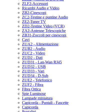
ZLF2-Accessori
Ricambi Audio e Video
ZB2-Cinescopi
ZC2-Testine e puntine Audio
ZE2-Tuner TV
ZD2-Testine Video (VCR)
ZA2-Antenne Telescopiche
ZB31-Zoccoli per cinescopi
Cavi
ZUA2 - Alimentazione
ZUB2 - Audio
ZUC2 - Video
ZUD2 - Dati
ZUD31 - Lan-Wan RJ45
ZUD32 - USB
ZUD33 - Vari
ZUD34 - D-Sub
ZUE2 - Telefonico
ZUF2 - Fibra
Fibra Ottica
Spie Luminose
Lampade miniatura
Capicorda - Puntali - Fascette
Capicorda
Puntalini