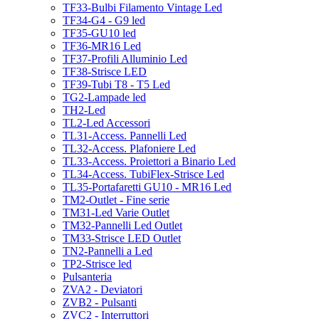
TF33-Bulbi Filamento Vintage Led
TF34-G4 - G9 led
TF35-GU10 led
TF36-MR16 Led
TF37-Profili Alluminio Led
TF38-Strisce LED
TF39-Tubi T8 - T5 Led
TG2-Lampade led
TH2-Led
TL2-Led Accessori
TL31-Access. Pannelli Led
TL32-Access. Plafoniere Led
TL33-Access. Proiettori a Binario Led
TL34-Access. TubiFlex-Strisce Led
TL35-Portafaretti GU10 - MR16 Led
TM2-Outlet - Fine serie
TM31-Led Varie Outlet
TM32-Pannelli Led Outlet
TM33-Strisce LED Outlet
TN2-Pannelli a Led
TP2-Strisce led
Pulsanteria
ZVA2 - Deviatori
ZVB2 - Pulsanti
ZVC2 - Interruttori