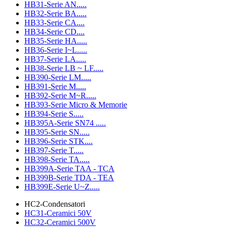
HB31-Serie AN.....
HB32-Serie BA.....
HB33-Serie CA....
HB34-Serie CD....
HB35-Serie HA.....
HB36-Serie I~L.....
HB37-Serie LA.....
HB38-Serie LB ~ LF.....
HB390-Serie LM.....
HB391-Serie M.....
HB392-Serie M~R.....
HB393-Serie Micro & Memorie
HB394-Serie S.....
HB395A-Serie SN74 .....
HB395-Serie SN.....
HB396-Serie STK....
HB397-Serie T.....
HB398-Serie TA.....
HB399A-Serie TAA - TCA
HB399B-Serie TDA - TEA
HB399E-Serie U~Z.....
HC2-Condensatori
HC31-Ceramici 50V
HC32-Ceramici 500V