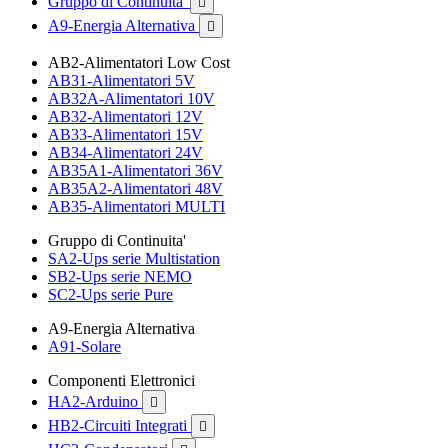
Gruppo di Continuita'

A9-Energia Alternativa

AB2-Alimentatori Low Cost
AB31-Alimentatori 5V
AB32A-Alimentatori 10V
AB32-Alimentatori 12V
AB33-Alimentatori 15V
AB34-Alimentatori 24V
AB35A1-Alimentatori 36V
AB35A2-Alimentatori 48V
AB35-Alimentatori MULTI
Gruppo di Continuita'
SA2-Ups serie Multistation
SB2-Ups serie NEMO
SC2-Ups serie Pure
A9-Energia Alternativa
A91-Solare
Componenti Elettronici
HA2-Arduino

HB2-Circuiti Integrati
