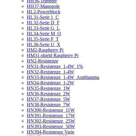
HH36-Trimmer
HH37-Manopole
HL2-Powerblock
HL31-Serie 1_C
HL32-Serie D_F
HL33-Serie G_L
HL34-Serie M_O
HL35-Serie P_T
HL36-Serie U_X
HM2-Raspberry Pi
HM31-shield Raspberry Pi
HN2-Resistenze
HN31-Resistenze_1-4W_1%
HN32-Resistenze_1-4W
HN33-Resistenze_1-4W_Antifiamma
HN34-Resistenze_1-2W
HN35-Resistenze_1W
HN36-Resistenze_2W
HN37-Resistenze_5W
HN38-Resistenze_7W
HN390-Resistenze_11W
HN391-Resistenze_17W
HN392-Resistenze_25W
HN393-Resistenze_50W
HN394-Resistenze Varie