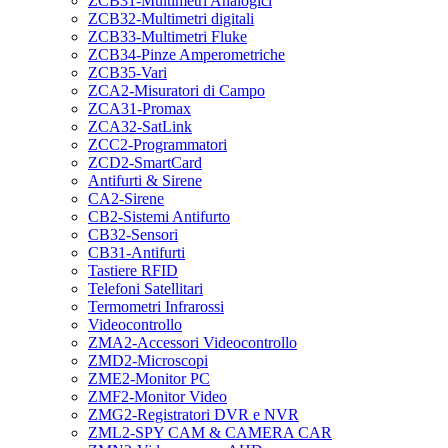
ZCB31-Multimetri Analogici
ZCB32-Multimetri digitali
ZCB33-Multimetri Fluke
ZCB34-Pinze Amperometriche
ZCB35-Vari
ZCA2-Misuratori di Campo
ZCA31-Promax
ZCA32-SatLink
ZCC2-Programmatori
ZCD2-SmartCard
Antifurti & Sirene
CA2-Sirene
CB2-Sistemi Antifurto
CB32-Sensori
CB31-Antifurti
Tastiere RFID
Telefoni Satellitari
Termometri Infrarossi
Videocontrollo
ZMA2-Accessori Videocontrollo
ZMD2-Microscopi
ZME2-Monitor PC
ZMF2-Monitor Video
ZMG2-Registratori DVR e NVR
ZML2-SPY CAM & CAMERA CAR