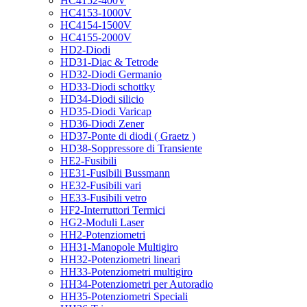
HC4152-400V
HC4153-1000V
HC4154-1500V
HC4155-2000V
HD2-Diodi
HD31-Diac & Tetrode
HD32-Diodi Germanio
HD33-Diodi schottky
HD34-Diodi silicio
HD35-Diodi Varicap
HD36-Diodi Zener
HD37-Ponte di diodi ( Graetz )
HD38-Soppressore di Transiente
HE2-Fusibili
HE31-Fusibili Bussmann
HE32-Fusibili vari
HE33-Fusibili vetro
HF2-Interruttori Termici
HG2-Moduli Laser
HH2-Potenziometri
HH31-Manopole Multigiro
HH32-Potenziometri lineari
HH33-Potenziometri multigiro
HH34-Potenziometri per Autoradio
HH35-Potenziometri Speciali