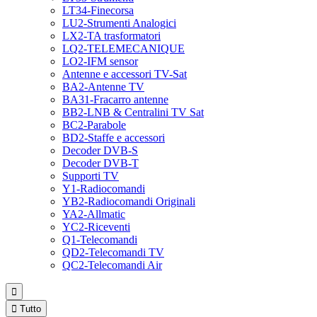
LT34-Finecorsa
LU2-Strumenti Analogici
LX2-TA trasformatori
LQ2-TELEMECANIQUE
LO2-IFM sensor
Antenne e accessori TV-Sat
BA2-Antenne TV
BA31-Fracarro antenne
BB2-LNB & Centralini TV Sat
BC2-Parabole
BD2-Staffe e accessori
Decoder DVB-S
Decoder DVB-T
Supporti TV
Y1-Radiocomandi
YB2-Radiocomandi Originali
YA2-Allmatic
YC2-Riceventi
Q1-Telecomandi
QD2-Telecomandi TV
QC2-Telecomandi Air


Tutto