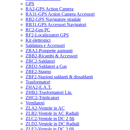
GPS
RA2-GPS Action Camera
RA31-GPS Action Camera Accessori
RB2-GPS Navigatore stradale
RB31-GPS Accessori Navigatori
RC2-Gps PC
RF2-Localizzatori GPS
Kit elettronici
Saldatura e Accessori
ZBA2-Pompette aspiranti
ZBB2-Ricambi & Accessori
ZBC2-Saldatori
ZBD2-Saldatori a Gas
ZBE2-Stagno
ZBF2-Stazioni saldanti & dissaldanti
Trasformatori
ZHA2-E.A.T.
ZHB2-Trasformatori Lin.
ZHC2-Triplicatori
Ventilatori
ZLA2-Ventole in AC
ZLB2-Ventole in AC Radiali
ZLC2-Ventole in DC 2 fili
ZLD2-Ventole in DC Radiali
ZLE2-Ventole in DC 3 fili