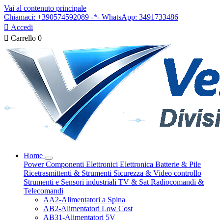
Vai al contenuto principale
Chiamaci: +390574592089 -*- WhatsApp: 3491733486

Accedi

Carrello
0
Home
Power
Componenti Elettronici
Elettronica
Batterie & Pile
Ricetrasmittenti & Strumenti
Sicurezza & Video controllo
Strumenti e Sensori industriali
TV & Sat
Radiocomandi &
Telecomandi
AA2-Alimentatori a Spina
AB2-Alimentatori Low Cost
AB31-Alimentatori 5V