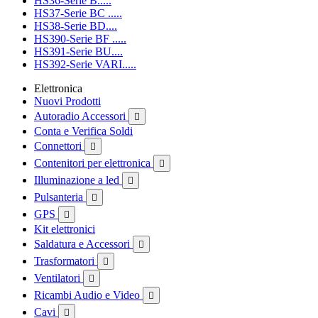
HS36-Serie B.....
HS37-Serie BC .....
HS38-Serie BD....
HS390-Serie BF .....
HS391-Serie BU....
HS392-Serie VARI.....
Elettronica
Nuovi Prodotti
Autoradio Accessori

Conta e Verifica Soldi
Connettori

Contenitori per elettronica

Illuminazione a led

Pulsanteria

GPS

Kit elettronici
Saldatura e Accessori

Trasformatori

Ventilatori

Ricambi Audio e Video

Cavi
