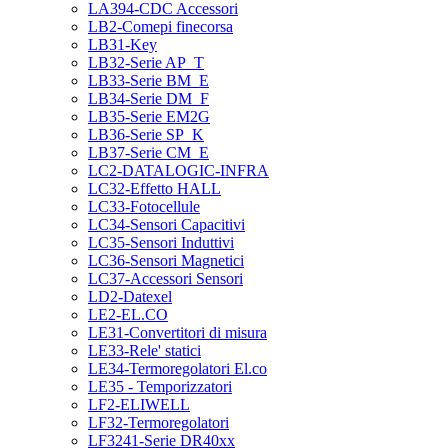
LA394-CDC Accessori
LB2-Comepi finecorsa
LB31-Key
LB32-Serie AP_T
LB33-Serie BM_E
LB34-Serie DM_F
LB35-Serie EM2G
LB36-Serie SP_K
LB37-Serie CM_E
LC2-DATALOGIC-INFRA
LC32-Effetto HALL
LC33-Fotocellule
LC34-Sensori Capacitivi
LC35-Sensori Induttivi
LC36-Sensori Magnetici
LC37-Accessori Sensori
LD2-Datexel
LE2-EL.CO
LE31-Convertitori di misura
LE33-Rele' statici
LE34-Termoregolatori El.co
LE35 - Temporizzatori
LF2-ELIWELL
LF32-Termoregolatori
LF3241-Serie DR40xx