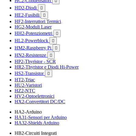
HC2-Condensatori

HD2-Diodi

HE2-Fusibili

HF2-Interruttori Termici
HG2-Moduli Laser
HH2-Potenziometri

HL2-Powerblock

HM2-Raspberry Pi

HN2-Resistenze

HP2-Thyristor - SCR
HR2-Thyristor e Diodi Hi-Power
HS2-Transistor

HT2-Triac
HU2-Varistori
HZ2-NTC
HV2-Optoelettronici
HX2-Convertitori DC/DC
HA2-Arduino
HA31-Sensori per Arduino
HA32-Shields Arduino
HB2-Circuiti Integrati