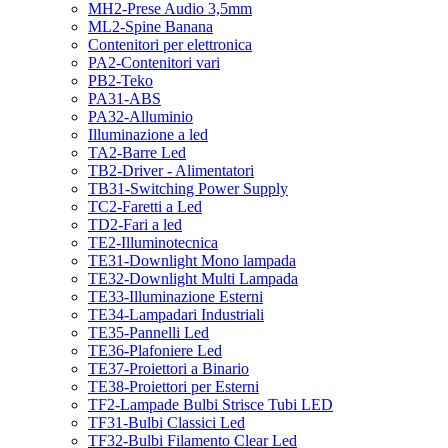
MH2-Prese Audio 3,5mm
ML2-Spine Banana
Contenitori per elettronica
PA2-Contenitori vari
PB2-Teko
PA31-ABS
PA32-Alluminio
Illuminazione a led
TA2-Barre Led
TB2-Driver - Alimentatori
TB31-Switching Power Supply
TC2-Faretti a Led
TD2-Fari a led
TE2-Illuminotecnica
TE31-Downlight Mono lampada
TE32-Downlight Multi Lampada
TE33-Illuminazione Esterni
TE34-Lampadari Industriali
TE35-Pannelli Led
TE36-Plafoniere Led
TE37-Proiettori a Binario
TE38-Proiettori per Esterni
TF2-Lampade Bulbi Strisce Tubi LED
TF31-Bulbi Classici Led
TF32-Bulbi Filamento Clear Led