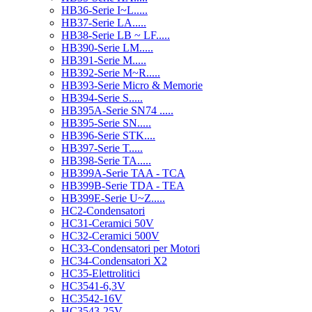
HB36-Serie I~L.....
HB37-Serie LA.....
HB38-Serie LB ~ LF.....
HB390-Serie LM.....
HB391-Serie M.....
HB392-Serie M~R.....
HB393-Serie Micro & Memorie
HB394-Serie S.....
HB395A-Serie SN74 .....
HB395-Serie SN.....
HB396-Serie STK....
HB397-Serie T.....
HB398-Serie TA.....
HB399A-Serie TAA - TCA
HB399B-Serie TDA - TEA
HB399E-Serie U~Z.....
HC2-Condensatori
HC31-Ceramici 50V
HC32-Ceramici 500V
HC33-Condensatori per Motori
HC34-Condensatori X2
HC35-Elettrolitici
HC3541-6,3V
HC3542-16V
HC3543-25V