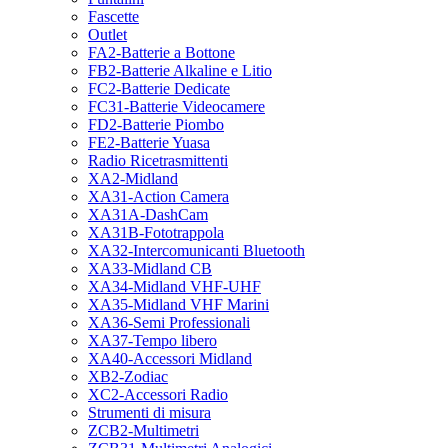
Fascette
Outlet
FA2-Batterie a Bottone
FB2-Batterie Alkaline e Litio
FC2-Batterie Dedicate
FC31-Batterie Videocamere
FD2-Batterie Piombo
FE2-Batterie Yuasa
Radio Ricetrasmittenti
XA2-Midland
XA31-Action Camera
XA31A-DashCam
XA31B-Fototrappola
XA32-Intercomunicanti Bluetooth
XA33-Midland CB
XA34-Midland VHF-UHF
XA35-Midland VHF Marini
XA36-Semi Professionali
XA37-Tempo libero
XA40-Accessori Midland
XB2-Zodiac
XC2-Accessori Radio
Strumenti di misura
ZCB2-Multimetri