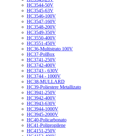
HC3544-50V
HC3545-63V
HC3546-100V
HC3547-160V
HC3548-200V
HC3549-350V
HC3550-400V
HC3551-450V
HC36-Multistrato 100V
HC37-PolBox
HC3741-250V
HC3742-400V
HC3743 - 630V
HC3744 - 1000V
HC38-MULLARD
HC39-Poliestere Metallizato
HC3941-250V
HC3942-400V
HC3943-630V
HC3944-1000V
HC3945-2000V
HC40-Policarbonato
HC41-Polipropilene
HC4151-250V