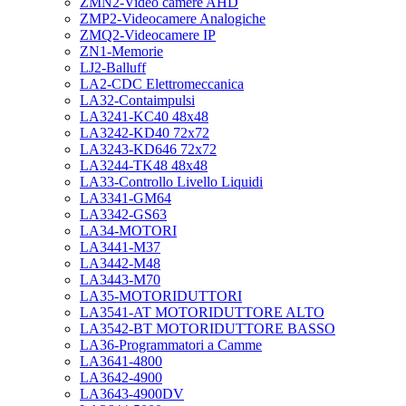
ZMN2-Video camere AHD
ZMP2-Videocamere Analogiche
ZMQ2-Videocamere IP
ZN1-Memorie
LJ2-Balluff
LA2-CDC Elettromeccanica
LA32-Contaimpulsi
LA3241-KC40 48x48
LA3242-KD40 72x72
LA3243-KD646 72x72
LA3244-TK48 48x48
LA33-Controllo Livello Liquidi
LA3341-GM64
LA3342-GS63
LA34-MOTORI
LA3441-M37
LA3442-M48
LA3443-M70
LA35-MOTORIDUTTORI
LA3541-AT MOTORIDUTTORE ALTO
LA3542-BT MOTORIDUTTORE BASSO
LA36-Programmatori a Camme
LA3641-4800
LA3642-4900
LA3643-4900DV