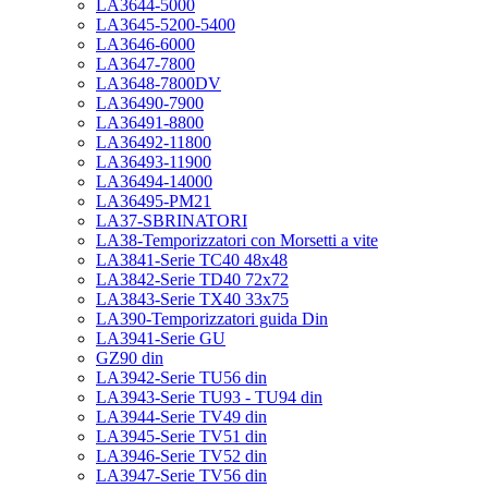
LA3644-5000
LA3645-5200-5400
LA3646-6000
LA3647-7800
LA3648-7800DV
LA36490-7900
LA36491-8800
LA36492-11800
LA36493-11900
LA36494-14000
LA36495-PM21
LA37-SBRINATORI
LA38-Temporizzatori con Morsetti a vite
LA3841-Serie TC40 48x48
LA3842-Serie TD40 72x72
LA3843-Serie TX40 33x75
LA390-Temporizzatori guida Din
LA3941-Serie GU
GZ90 din
LA3942-Serie TU56 din
LA3943-Serie TU93 - TU94 din
LA3944-Serie TV49 din
LA3945-Serie TV51 din
LA3946-Serie TV52 din
LA3947-Serie TV56 din