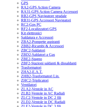
GPS
RA2-GPS Action Camera
RA31-GPS Action Camera Accessori
RB2-GPS Navigatore stradale
RB31-GPS Accessori Navigatori
RC2-Gps PC
RF2-Localizzatori GPS
Kit elettronici
Saldatura e Accessori
ZBA2-Pompette aspiranti
ZBB2-Ricambi & Accessori
ZBC2-Saldatori
ZBD2-Saldatori a Gas
ZBE2-Stagno
ZBF2-Stazioni saldanti & dissaldanti
Trasformatori
ZHA2-E.A.T.
ZHB2-Trasformatori Lin.
ZHC2-Triplicatori
Ventilatori
ZLA2-Ventole in AC
ZLB2-Ventole in AC Radiali
ZLC2-Ventole in DC 2 fili
ZLD2-Ventole in DC Radiali
ZLE2-Ventole in DC 3 fili