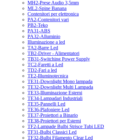
MH2-Prese Audio 3,5mm
ML2-Spine Banana
Contenitori per elettronica
PA2-Contenitori vari
PB2-Teko
PA31-ABS
PA32-Alluminio
Illuminazione a led
TA2-Barre Led
TB2-Driver - Alimentatori
TB31-Switching Power Supply
TC2-Faretti a Led
TD2-Fari a led
TE2-Illuminotecnica
TE31-Downlight Mono lampada
TE32-Downlight Multi Lampada
TE33-Illuminazione Esterni
TE34-Lampadari Industriali
TE35-Pannelli Led
TE36-Plafoniere Led
TE37-Proiettori a Binario
TE38-Proiettori per Esterni
TF2-Lampade Bulbi Strisce Tubi LED
TF31-Bulbi Classici Led
TF32-Bulbi Filamento Clear Led