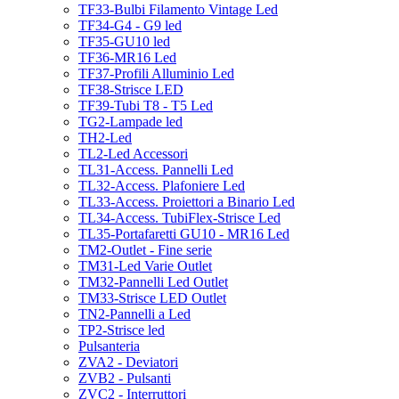
TF33-Bulbi Filamento Vintage Led
TF34-G4 - G9 led
TF35-GU10 led
TF36-MR16 Led
TF37-Profili Alluminio Led
TF38-Strisce LED
TF39-Tubi T8 - T5 Led
TG2-Lampade led
TH2-Led
TL2-Led Accessori
TL31-Access. Pannelli Led
TL32-Access. Plafoniere Led
TL33-Access. Proiettori a Binario Led
TL34-Access. TubiFlex-Strisce Led
TL35-Portafaretti GU10 - MR16 Led
TM2-Outlet - Fine serie
TM31-Led Varie Outlet
TM32-Pannelli Led Outlet
TM33-Strisce LED Outlet
TN2-Pannelli a Led
TP2-Strisce led
Pulsanteria
ZVA2 - Deviatori
ZVB2 - Pulsanti
ZVC2 - Interruttori