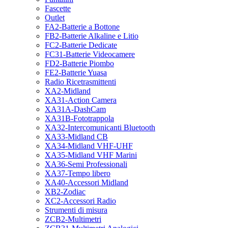
Fascette
Outlet
FA2-Batterie a Bottone
FB2-Batterie Alkaline e Litio
FC2-Batterie Dedicate
FC31-Batterie Videocamere
FD2-Batterie Piombo
FE2-Batterie Yuasa
Radio Ricetrasmittenti
XA2-Midland
XA31-Action Camera
XA31A-DashCam
XA31B-Fototrappola
XA32-Intercomunicanti Bluetooth
XA33-Midland CB
XA34-Midland VHF-UHF
XA35-Midland VHF Marini
XA36-Semi Professionali
XA37-Tempo libero
XA40-Accessori Midland
XB2-Zodiac
XC2-Accessori Radio
Strumenti di misura
ZCB2-Multimetri