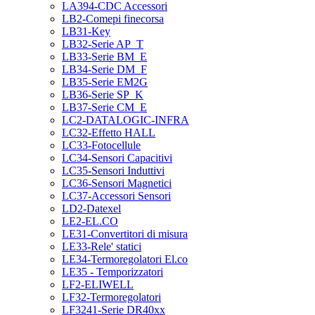
LA394-CDC Accessori
LB2-Comepi finecorsa
LB31-Key
LB32-Serie AP_T
LB33-Serie BM_E
LB34-Serie DM_F
LB35-Serie EM2G
LB36-Serie SP_K
LB37-Serie CM_E
LC2-DATALOGIC-INFRA
LC32-Effetto HALL
LC33-Fotocellule
LC34-Sensori Capacitivi
LC35-Sensori Induttivi
LC36-Sensori Magnetici
LC37-Accessori Sensori
LD2-Datexel
LE2-EL.CO
LE31-Convertitori di misura
LE33-Rele' statici
LE34-Termoregolatori El.co
LE35 - Temporizzatori
LF2-ELIWELL
LF32-Termoregolatori
LF3241-Serie DR40xx