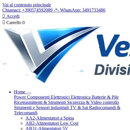
Vai al contenuto principale
Chiamaci: +390574592089 -*- WhatsApp: 3491733486

Accedi

Carrello
0
Home
Power
Componenti Elettronici
Elettronica
Batterie & Pile
Ricetrasmittenti & Strumenti
Sicurezza & Video controllo
Strumenti e Sensori industriali
TV & Sat
Radiocomandi &
Telecomandi
AA2-Alimentatori a Spina
AB2-Alimentatori Low Cost
AB31-Alimentatori 5V