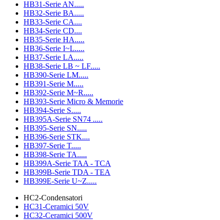
HB31-Serie AN.....
HB32-Serie BA.....
HB33-Serie CA....
HB34-Serie CD....
HB35-Serie HA.....
HB36-Serie I~L.....
HB37-Serie LA.....
HB38-Serie LB ~ LF.....
HB390-Serie LM.....
HB391-Serie M.....
HB392-Serie M~R.....
HB393-Serie Micro & Memorie
HB394-Serie S.....
HB395A-Serie SN74 .....
HB395-Serie SN.....
HB396-Serie STK....
HB397-Serie T.....
HB398-Serie TA.....
HB399A-Serie TAA - TCA
HB399B-Serie TDA - TEA
HB399E-Serie U~Z.....
HC2-Condensatori
HC31-Ceramici 50V
HC32-Ceramici 500V