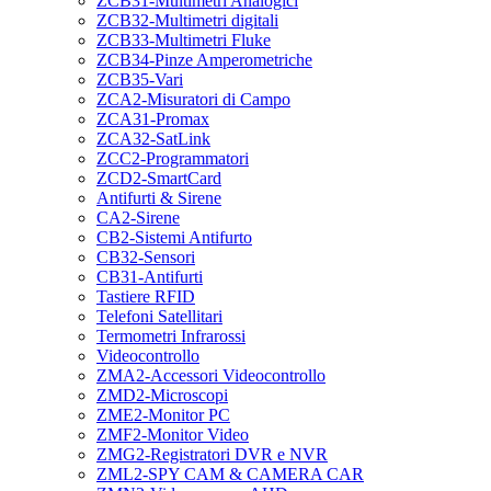
ZCB31-Multimetri Analogici
ZCB32-Multimetri digitali
ZCB33-Multimetri Fluke
ZCB34-Pinze Amperometriche
ZCB35-Vari
ZCA2-Misuratori di Campo
ZCA31-Promax
ZCA32-SatLink
ZCC2-Programmatori
ZCD2-SmartCard
Antifurti & Sirene
CA2-Sirene
CB2-Sistemi Antifurto
CB32-Sensori
CB31-Antifurti
Tastiere RFID
Telefoni Satellitari
Termometri Infrarossi
Videocontrollo
ZMA2-Accessori Videocontrollo
ZMD2-Microscopi
ZME2-Monitor PC
ZMF2-Monitor Video
ZMG2-Registratori DVR e NVR
ZML2-SPY CAM & CAMERA CAR