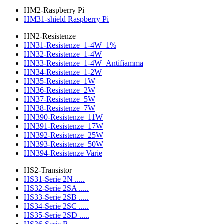
HM2-Raspberry Pi
HM31-shield Raspberry Pi
HN2-Resistenze
HN31-Resistenze_1-4W_1%
HN32-Resistenze_1-4W
HN33-Resistenze_1-4W_Antifiamma
HN34-Resistenze_1-2W
HN35-Resistenze_1W
HN36-Resistenze_2W
HN37-Resistenze_5W
HN38-Resistenze_7W
HN390-Resistenze_11W
HN391-Resistenze_17W
HN392-Resistenze_25W
HN393-Resistenze_50W
HN394-Resistenze Varie
HS2-Transistor
HS31-Serie 2N .....
HS32-Serie 2SA .....
HS33-Serie 2SB .....
HS34-Serie 2SC .....
HS35-Serie 2SD .....