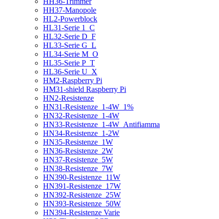
HH36-Trimmer
HH37-Manopole
HL2-Powerblock
HL31-Serie 1_C
HL32-Serie D_F
HL33-Serie G_L
HL34-Serie M_O
HL35-Serie P_T
HL36-Serie U_X
HM2-Raspberry Pi
HM31-shield Raspberry Pi
HN2-Resistenze
HN31-Resistenze_1-4W_1%
HN32-Resistenze_1-4W
HN33-Resistenze_1-4W_Antifiamma
HN34-Resistenze_1-2W
HN35-Resistenze_1W
HN36-Resistenze_2W
HN37-Resistenze_5W
HN38-Resistenze_7W
HN390-Resistenze_11W
HN391-Resistenze_17W
HN392-Resistenze_25W
HN393-Resistenze_50W
HN394-Resistenze Varie