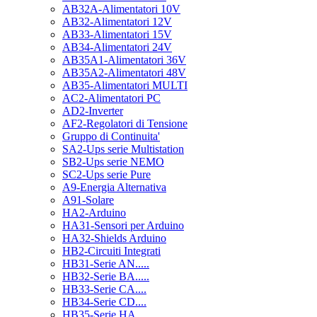
AB32A-Alimentatori 10V
AB32-Alimentatori 12V
AB33-Alimentatori 15V
AB34-Alimentatori 24V
AB35A1-Alimentatori 36V
AB35A2-Alimentatori 48V
AB35-Alimentatori MULTI
AC2-Alimentatori PC
AD2-Inverter
AF2-Regolatori di Tensione
Gruppo di Continuita'
SA2-Ups serie Multistation
SB2-Ups serie NEMO
SC2-Ups serie Pure
A9-Energia Alternativa
A91-Solare
HA2-Arduino
HA31-Sensori per Arduino
HA32-Shields Arduino
HB2-Circuiti Integrati
HB31-Serie AN.....
HB32-Serie BA.....
HB33-Serie CA....
HB34-Serie CD....
HB35-Serie HA.....