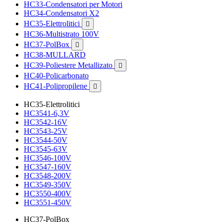
HC33-Condensatori per Motori
HC34-Condensatori X2
HC35-Elettrolitici

HC36-Multistrato 100V
HC37-PolBox

HC38-MULLARD
HC39-Poliestere Metallizato

HC40-Policarbonato
HC41-Polipropilene

HC35-Elettrolitici
HC3541-6,3V
HC3542-16V
HC3543-25V
HC3544-50V
HC3545-63V
HC3546-100V
HC3547-160V
HC3548-200V
HC3549-350V
HC3550-400V
HC3551-450V
HC37-PolBox