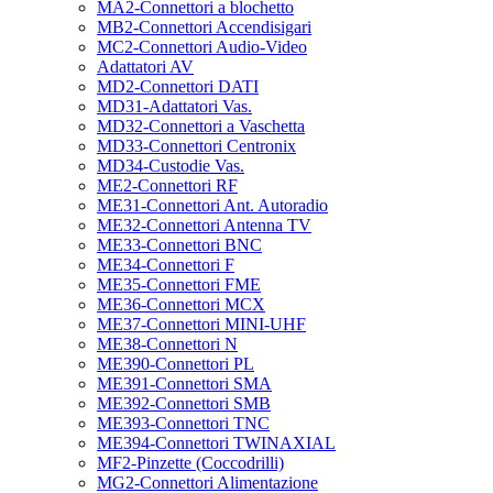
MA2-Connettori a blochetto
MB2-Connettori Accendisigari
MC2-Connettori Audio-Video
Adattatori AV
MD2-Connettori DATI
MD31-Adattatori Vas.
MD32-Connettori a Vaschetta
MD33-Connettori Centronix
MD34-Custodie Vas.
ME2-Connettori RF
ME31-Connettori Ant. Autoradio
ME32-Connettori Antenna TV
ME33-Connettori BNC
ME34-Connettori F
ME35-Connettori FME
ME36-Connettori MCX
ME37-Connettori MINI-UHF
ME38-Connettori N
ME390-Connettori PL
ME391-Connettori SMA
ME392-Connettori SMB
ME393-Connettori TNC
ME394-Connettori TWINAXIAL
MF2-Pinzette (Coccodrilli)
MG2-Connettori Alimentazione