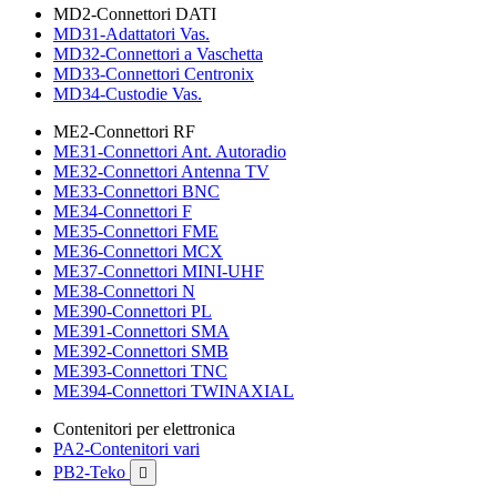
MD2-Connettori DATI
MD31-Adattatori Vas.
MD32-Connettori a Vaschetta
MD33-Connettori Centronix
MD34-Custodie Vas.
ME2-Connettori RF
ME31-Connettori Ant. Autoradio
ME32-Connettori Antenna TV
ME33-Connettori BNC
ME34-Connettori F
ME35-Connettori FME
ME36-Connettori MCX
ME37-Connettori MINI-UHF
ME38-Connettori N
ME390-Connettori PL
ME391-Connettori SMA
ME392-Connettori SMB
ME393-Connettori TNC
ME394-Connettori TWINAXIAL
Contenitori per elettronica
PA2-Contenitori vari
PB2-Teko
