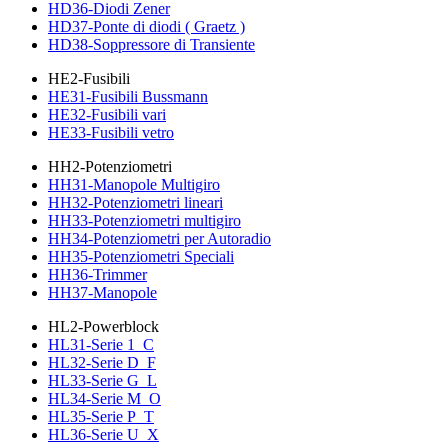
HD36-Diodi Zener
HD37-Ponte di diodi ( Graetz )
HD38-Soppressore di Transiente
HE2-Fusibili
HE31-Fusibili Bussmann
HE32-Fusibili vari
HE33-Fusibili vetro
HH2-Potenziometri
HH31-Manopole Multigiro
HH32-Potenziometri lineari
HH33-Potenziometri multigiro
HH34-Potenziometri per Autoradio
HH35-Potenziometri Speciali
HH36-Trimmer
HH37-Manopole
HL2-Powerblock
HL31-Serie 1_C
HL32-Serie D_F
HL33-Serie G_L
HL34-Serie M_O
HL35-Serie P_T
HL36-Serie U_X