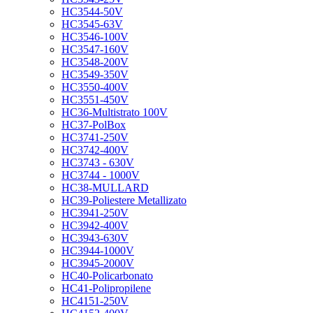
HC3544-50V
HC3545-63V
HC3546-100V
HC3547-160V
HC3548-200V
HC3549-350V
HC3550-400V
HC3551-450V
HC36-Multistrato 100V
HC37-PolBox
HC3741-250V
HC3742-400V
HC3743 - 630V
HC3744 - 1000V
HC38-MULLARD
HC39-Poliestere Metallizato
HC3941-250V
HC3942-400V
HC3943-630V
HC3944-1000V
HC3945-2000V
HC40-Policarbonato
HC41-Polipropilene
HC4151-250V