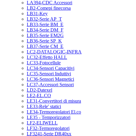
LA394-CDC Accessori
LB2-Comepi finecorsa
LB31-Key
LB32-Serie AP_T
LB33-Serie BM_E
LB34-Serie DM_F
LB35-Serie EM2G
LB36-Serie SP_K
LB37-Serie CM_E
LC2-DATALOGIC-INFRA
LC32-Effetto HALL
LC33-Fotocellule
LC34-Sensori Capacitivi
LC35-Sensori Induttivi
LC36-Sensori Magnetici
LC37-Accessori Sensori
LD2-Datexel
LE2-EL.CO
LE31-Convertitori di misura
LE33-Rele' statici
LE34-Termoregolatori El.co
LE35 - Temporizzatori
LF2-ELIWELL
LF32-Termoregolatori
LF3241-Serie DR40xx