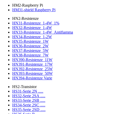
HM2-Raspberry Pi
HM31-shield Raspberry Pi
HN2-Resistenze
HN31-Resistenze_1-4W_1%
HN32-Resistenze_1-4W
HN33-Resistenze_1-4W_Antifiamma
HN34-Resistenze_1-2W
HN35-Resistenze_1W
HN36-Resistenze_2W
HN37-Resistenze_5W
HN38-Resistenze_7W
HN390-Resistenze_11W
HN391-Resistenze_17W
HN392-Resistenze_25W
HN393-Resistenze_50W
HN394-Resistenze Varie
HS2-Transistor
HS31-Serie 2N .....
HS32-Serie 2SA .....
HS33-Serie 2SB .....
HS34-Serie 2SC .....
HS35-Serie 2SD .....