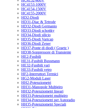
HC4152-400V
HC4153-1000V
HC4154-1500V
HC4155-2000V
HD2-Diodi
HD31-Diac & Tetrode
HD32-Diodi Germanio
HD33-Diodi schottky
HD34-Diodi silicio
HD35-Diodi Varicap
HD36-Diodi Zener
HD37-Ponte di diodi ( Graetz )
HD38-Soppressore di Transiente
HE2-Fusibili
HE31-Fusibili Bussmann
HE32-Fusibili vari
HE33-Fusibili vetro
HF2-Interruttori Termici
HG2-Moduli Laser
HH2-Potenziometri
HH31-Manopole Multigiro
HH32-Potenziometri lineari
HH33-Potenziometri multigiro
HH34-Potenziometri per Autoradio
HH35-Potenziometri Speciali