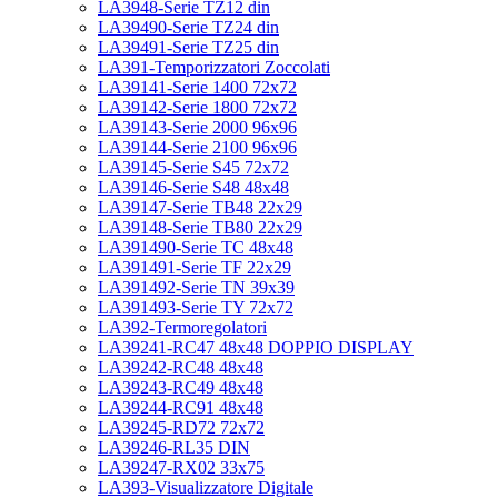
LA3948-Serie TZ12 din
LA39490-Serie TZ24 din
LA39491-Serie TZ25 din
LA391-Temporizzatori Zoccolati
LA39141-Serie 1400 72x72
LA39142-Serie 1800 72x72
LA39143-Serie 2000 96x96
LA39144-Serie 2100 96x96
LA39145-Serie S45 72x72
LA39146-Serie S48 48x48
LA39147-Serie TB48 22x29
LA39148-Serie TB80 22x29
LA391490-Serie TC 48x48
LA391491-Serie TF 22x29
LA391492-Serie TN 39x39
LA391493-Serie TY 72x72
LA392-Termoregolatori
LA39241-RC47 48x48 DOPPIO DISPLAY
LA39242-RC48 48x48
LA39243-RC49 48x48
LA39244-RC91 48x48
LA39245-RD72 72x72
LA39246-RL35 DIN
LA39247-RX02 33x75
LA393-Visualizzatore Digitale