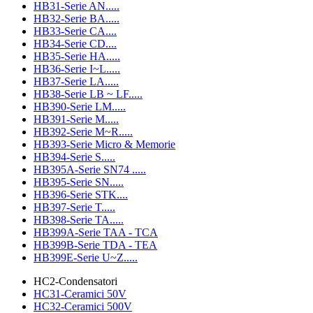
HB31-Serie AN.....
HB32-Serie BA.....
HB33-Serie CA....
HB34-Serie CD....
HB35-Serie HA.....
HB36-Serie I~L.....
HB37-Serie LA.....
HB38-Serie LB ~ LF.....
HB390-Serie LM.....
HB391-Serie M.....
HB392-Serie M~R.....
HB393-Serie Micro & Memorie
HB394-Serie S.....
HB395A-Serie SN74 .....
HB395-Serie SN.....
HB396-Serie STK....
HB397-Serie T.....
HB398-Serie TA.....
HB399A-Serie TAA - TCA
HB399B-Serie TDA - TEA
HB399E-Serie U~Z.....
HC2-Condensatori
HC31-Ceramici 50V
HC32-Ceramici 500V