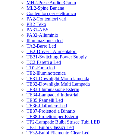
MH2-Prese Audio 3,5mm
ML2-Spine Banana
Contenitori per elettronica
PA2-Contenitori vari
PB2-Teko
PA31-ABS
PA32-Alluminio
Illuminazione a led
TA2-Barre Led
TB2-Driver - Alimentatori
TB31-Switching Power Supply
TC2-Faretti a Led
TD2-Fari a led
TE2-Illuminotecnica
TE31-Downlight Mono lampada
TE32-Downlight Multi Lampada
TE33-Illuminazione Esterni
TE34-Lampadari Industriali
TE35-Pannelli Led
TE36-Plafoniere Led
TE37-Proiettori a Binario
TE38-Proiettori per Esterni
TF2-Lampade Bulbi Strisce Tubi LED
TF31-Bulbi Classici Led
TF32-Bulbi Filamento Clear Led