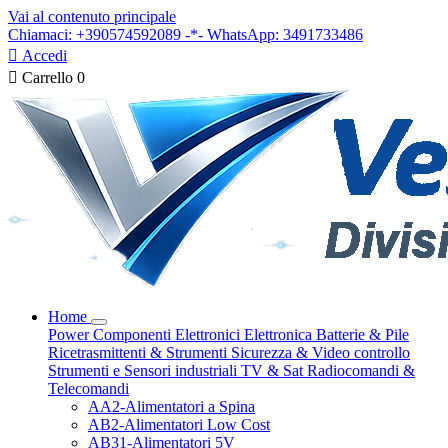
Vai al contenuto principale
Chiamaci: +390574592089 -*- WhatsApp: 3491733486

Accedi

Carrello
0
Home
Power
Componenti Elettronici
Elettronica
Batterie & Pile
Ricetrasmittenti & Strumenti
Sicurezza & Video controllo
Strumenti e Sensori industriali
TV & Sat
Radiocomandi &
Telecomandi
AA2-Alimentatori a Spina
AB2-Alimentatori Low Cost
AB31-Alimentatori 5V