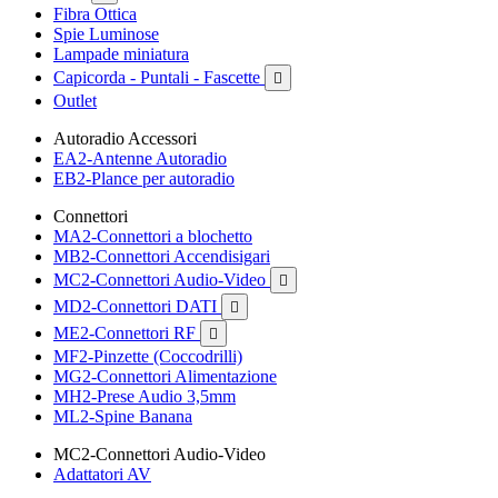
Fibra Ottica
Spie Luminose
Lampade miniatura
Capicorda - Puntali - Fascette

Outlet
Autoradio Accessori
EA2-Antenne Autoradio
EB2-Plance per autoradio
Connettori
MA2-Connettori a blochetto
MB2-Connettori Accendisigari
MC2-Connettori Audio-Video

MD2-Connettori DATI

ME2-Connettori RF

MF2-Pinzette (Coccodrilli)
MG2-Connettori Alimentazione
MH2-Prese Audio 3,5mm
ML2-Spine Banana
MC2-Connettori Audio-Video
Adattatori AV