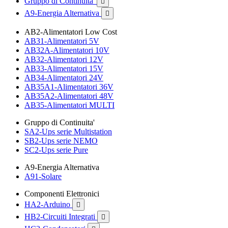
Gruppo di Continuita'

A9-Energia Alternativa

AB2-Alimentatori Low Cost
AB31-Alimentatori 5V
AB32A-Alimentatori 10V
AB32-Alimentatori 12V
AB33-Alimentatori 15V
AB34-Alimentatori 24V
AB35A1-Alimentatori 36V
AB35A2-Alimentatori 48V
AB35-Alimentatori MULTI
Gruppo di Continuita'
SA2-Ups serie Multistation
SB2-Ups serie NEMO
SC2-Ups serie Pure
A9-Energia Alternativa
A91-Solare
Componenti Elettronici
HA2-Arduino

HB2-Circuiti Integrati
