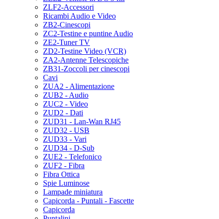
ZLF2-Accessori
Ricambi Audio e Video
ZB2-Cinescopi
ZC2-Testine e puntine Audio
ZE2-Tuner TV
ZD2-Testine Video (VCR)
ZA2-Antenne Telescopiche
ZB31-Zoccoli per cinescopi
Cavi
ZUA2 - Alimentazione
ZUB2 - Audio
ZUC2 - Video
ZUD2 - Dati
ZUD31 - Lan-Wan RJ45
ZUD32 - USB
ZUD33 - Vari
ZUD34 - D-Sub
ZUE2 - Telefonico
ZUF2 - Fibra
Fibra Ottica
Spie Luminose
Lampade miniatura
Capicorda - Puntali - Fascette
Capicorda
Puntalini