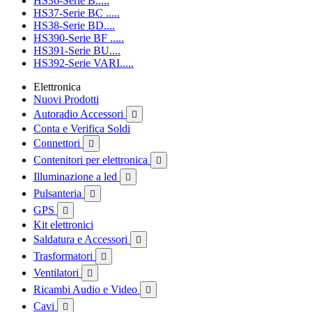
HS36-Serie B.....
HS37-Serie BC .....
HS38-Serie BD....
HS390-Serie BF .....
HS391-Serie BU....
HS392-Serie VARI.....
Elettronica
Nuovi Prodotti
Autoradio Accessori

Conta e Verifica Soldi
Connettori

Contenitori per elettronica

Illuminazione a led

Pulsanteria

GPS

Kit elettronici
Saldatura e Accessori

Trasformatori

Ventilatori

Ricambi Audio e Video

Cavi
