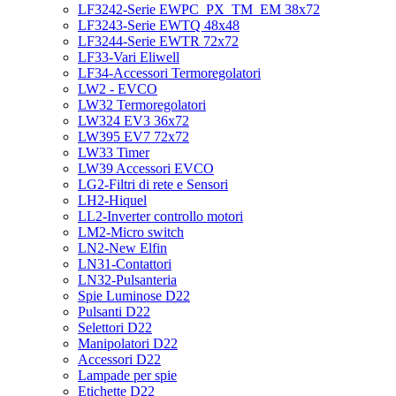
LF3242-Serie EWPC_PX_TM_EM 38x72
LF3243-Serie EWTQ 48x48
LF3244-Serie EWTR 72x72
LF33-Vari Eliwell
LF34-Accessori Termoregolatori
LW2 - EVCO
LW32 Termoregolatori
LW324 EV3 36x72
LW395 EV7 72x72
LW33 Timer
LW39 Accessori EVCO
LG2-Filtri di rete e Sensori
LH2-Hiquel
LL2-Inverter controllo motori
LM2-Micro switch
LN2-New Elfin
LN31-Contattori
LN32-Pulsanteria
Spie Luminose D22
Pulsanti D22
Selettori D22
Manipolatori D22
Accessori D22
Lampade per spie
Etichette D22