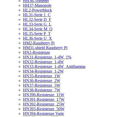
HH36-Trimmer
HH37-Manopole
HL2-Powerblock
HL31-Serie 1_C
HL32-Serie D_F
HL33-Serie G_L
HL34-Serie M_O
HL35-Serie P_T
HL36-Serie U_X
HM2-Raspberry Pi
HM31-shield Raspberry Pi
HN2-Resistenze
HN31-Resistenze_1-4W_1%
HN32-Resistenze_1-4W
HN33-Resistenze_1-4W_Antifiamma
HN34-Resistenze_1-2W
HN35-Resistenze_1W
HN36-Resistenze_2W
HN37-Resistenze_5W
HN38-Resistenze_7W
HN390-Resistenze_11W
HN391-Resistenze_17W
HN392-Resistenze_25W
HN393-Resistenze_50W
HN394-Resistenze Varie