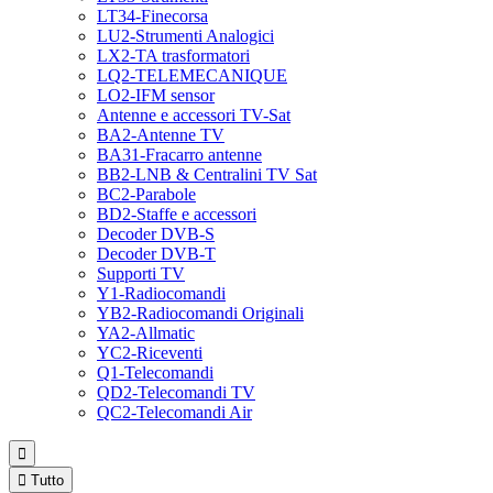
LT34-Finecorsa
LU2-Strumenti Analogici
LX2-TA trasformatori
LQ2-TELEMECANIQUE
LO2-IFM sensor
Antenne e accessori TV-Sat
BA2-Antenne TV
BA31-Fracarro antenne
BB2-LNB & Centralini TV Sat
BC2-Parabole
BD2-Staffe e accessori
Decoder DVB-S
Decoder DVB-T
Supporti TV
Y1-Radiocomandi
YB2-Radiocomandi Originali
YA2-Allmatic
YC2-Riceventi
Q1-Telecomandi
QD2-Telecomandi TV
QC2-Telecomandi Air


Tutto