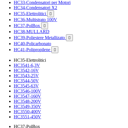
HC33-Condensatori per Motori
HC34-Condensatori X2
HC35-Elettrolitici

HC36-Multistrato 100V
HC37-PolBox

HC38-MULLARD
HC39-Poliestere Metallizato

HC40-Policarbonato
HC41-Polipropilene

HC35-Elettrolitici
HC3541-6,3V
HC3542-16V
HC3543-25V
HC3544-50V
HC3545-63V
HC3546-100V
HC3547-160V
HC3548-200V
HC3549-350V
HC3550-400V
HC3551-450V
HC37-PolBox