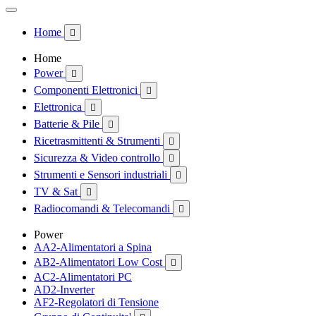
Home

Home
Power

Componenti Elettronici

Elettronica

Batterie & Pile

Ricetrasmittenti & Strumenti

Sicurezza & Video controllo

Strumenti e Sensori industriali

TV & Sat

Radiocomandi & Telecomandi

Power
AA2-Alimentatori a Spina
AB2-Alimentatori Low Cost

AC2-Alimentatori PC
AD2-Inverter
AF2-Regolatori di Tensione