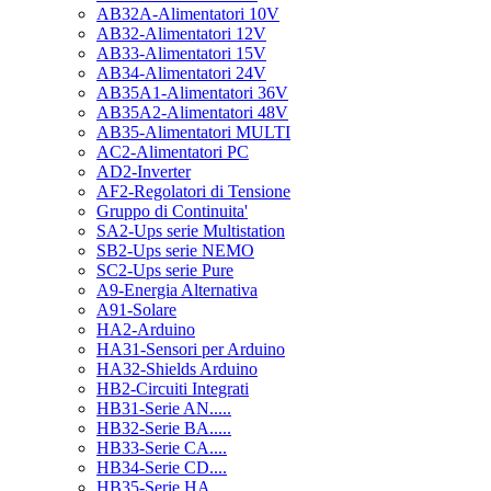
AB32A-Alimentatori 10V
AB32-Alimentatori 12V
AB33-Alimentatori 15V
AB34-Alimentatori 24V
AB35A1-Alimentatori 36V
AB35A2-Alimentatori 48V
AB35-Alimentatori MULTI
AC2-Alimentatori PC
AD2-Inverter
AF2-Regolatori di Tensione
Gruppo di Continuita'
SA2-Ups serie Multistation
SB2-Ups serie NEMO
SC2-Ups serie Pure
A9-Energia Alternativa
A91-Solare
HA2-Arduino
HA31-Sensori per Arduino
HA32-Shields Arduino
HB2-Circuiti Integrati
HB31-Serie AN.....
HB32-Serie BA.....
HB33-Serie CA....
HB34-Serie CD....
HB35-Serie HA.....