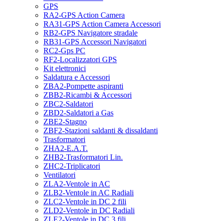
GPS
RA2-GPS Action Camera
RA31-GPS Action Camera Accessori
RB2-GPS Navigatore stradale
RB31-GPS Accessori Navigatori
RC2-Gps PC
RF2-Localizzatori GPS
Kit elettronici
Saldatura e Accessori
ZBA2-Pompette aspiranti
ZBB2-Ricambi & Accessori
ZBC2-Saldatori
ZBD2-Saldatori a Gas
ZBE2-Stagno
ZBF2-Stazioni saldanti & dissaldanti
Trasformatori
ZHA2-E.A.T.
ZHB2-Trasformatori Lin.
ZHC2-Triplicatori
Ventilatori
ZLA2-Ventole in AC
ZLB2-Ventole in AC Radiali
ZLC2-Ventole in DC 2 fili
ZLD2-Ventole in DC Radiali
ZLE2-Ventole in DC 3 fili