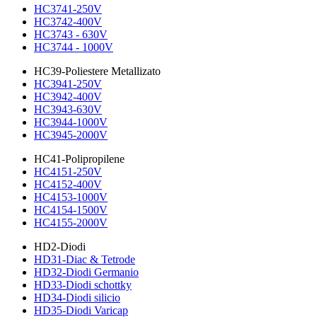
HC3741-250V
HC3742-400V
HC3743 - 630V
HC3744 - 1000V
HC39-Poliestere Metallizato
HC3941-250V
HC3942-400V
HC3943-630V
HC3944-1000V
HC3945-2000V
HC41-Polipropilene
HC4151-250V
HC4152-400V
HC4153-1000V
HC4154-1500V
HC4155-2000V
HD2-Diodi
HD31-Diac & Tetrode
HD32-Diodi Germanio
HD33-Diodi schottky
HD34-Diodi silicio
HD35-Diodi Varicap