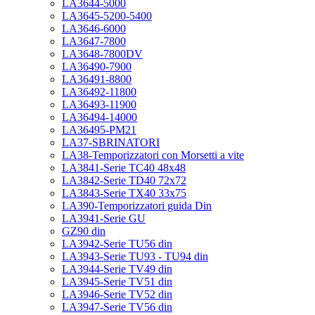
LA3644-5000
LA3645-5200-5400
LA3646-6000
LA3647-7800
LA3648-7800DV
LA36490-7900
LA36491-8800
LA36492-11800
LA36493-11900
LA36494-14000
LA36495-PM21
LA37-SBRINATORI
LA38-Temporizzatori con Morsetti a vite
LA3841-Serie TC40 48x48
LA3842-Serie TD40 72x72
LA3843-Serie TX40 33x75
LA390-Temporizzatori guida Din
LA3941-Serie GU
GZ90 din
LA3942-Serie TU56 din
LA3943-Serie TU93 - TU94 din
LA3944-Serie TV49 din
LA3945-Serie TV51 din
LA3946-Serie TV52 din
LA3947-Serie TV56 din