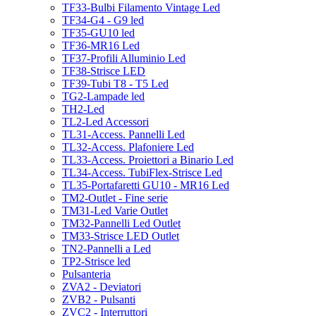
TF33-Bulbi Filamento Vintage Led
TF34-G4 - G9 led
TF35-GU10 led
TF36-MR16 Led
TF37-Profili Alluminio Led
TF38-Strisce LED
TF39-Tubi T8 - T5 Led
TG2-Lampade led
TH2-Led
TL2-Led Accessori
TL31-Access. Pannelli Led
TL32-Access. Plafoniere Led
TL33-Access. Proiettori a Binario Led
TL34-Access. TubiFlex-Strisce Led
TL35-Portafaretti GU10 - MR16 Led
TM2-Outlet - Fine serie
TM31-Led Varie Outlet
TM32-Pannelli Led Outlet
TM33-Strisce LED Outlet
TN2-Pannelli a Led
TP2-Strisce led
Pulsanteria
ZVA2 - Deviatori
ZVB2 - Pulsanti
ZVC2 - Interruttori