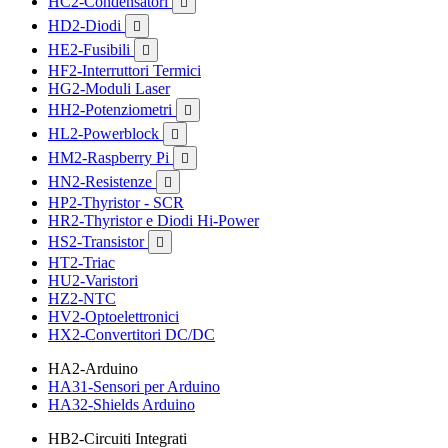
HC2-Condensatori

HD2-Diodi

HE2-Fusibili

HF2-Interruttori Termici
HG2-Moduli Laser
HH2-Potenziometri

HL2-Powerblock

HM2-Raspberry Pi

HN2-Resistenze

HP2-Thyristor - SCR
HR2-Thyristor e Diodi Hi-Power
HS2-Transistor

HT2-Triac
HU2-Varistori
HZ2-NTC
HV2-Optoelettronici
HX2-Convertitori DC/DC
HA2-Arduino
HA31-Sensori per Arduino
HA32-Shields Arduino
HB2-Circuiti Integrati