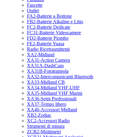
Fascette
Outlet
FA2-Batterie a Bottone
FB2-Batterie Alkaline e Litio
FC2-Batterie Dedicate
FC31-Batterie Videocamere
FD2-Batterie Piombo
FE2-Batterie Yuasa
Radio Ricetrasmittenti
XA2-Midland
XA31-Action Camera
XA31A-DashCam
XA31B-Fototrappola
XA32-Intercomunicanti Bluetooth
XA33-Midland CB
XA34-Midland VHF-UHF
XA35-Midland VHF Marini
XA36-Semi Professionali
XA37-Tempo libero
XA40-Accessori Midland
XB2-Zodiac
XC2-Accessori Radio
Strumenti di misura
ZCB2-Multimetri