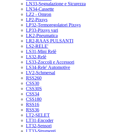
LN33-Segnalazione e Sicurezza
LN34-Cassette
LZ2 - Omron
LP2-Pixsys
LP32-Termoregolatori Pixsys
LP33-Pixsys vari
LK2-Pneumatica
LR2-RAAS PULSANTI
LS2-RELE'
LS31-Mini Relè
LS32-Relè
LS33-Zoccoli e Accessori
LS34-Rele' Automotive
LV2-Schmersal
RSS260
CSS30
CSS30S
CSS34
CSS180
RSS16
RSS36
LT2-SELET
LT31-Encoder
LT32-Sensori
LT33-Strumenti