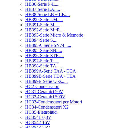
HB36-Serie I~L.....
HB37-Serie LA.....
HB38-Serie LB ~ LF.....
HB390-Serie LM.....
HB391-Serie M.....
HB392-Serie M~R.....
HB393-Serie Micro & Memorie
HB394-Serie S.....
HB395A-Serie SN74 .....
HB395-Serie SN.....
HB396-Serie STK....
HB397-Serie T.....
HB398-Serie TA.....
HB399A-Serie TAA - TCA
HB399B-Serie TDA - TEA
HB399E-Serie U~Z.....
HC2-Condensatori
HC31-Ceramici 50V
HC32-Ceramici 500V
HC33-Condensatori per Motori
HC34-Condensatori X2
HC35-Elettrolitici
HC3541-6,3V
HC3542-16V
HC3543-25V