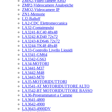
ZMN2-Video camere AHD
ZMP2-Videocamere Analogiche
ZMQ2-Videocamere IP
ZN1-Memorie
LJ2-Balluff
LA2-CDC Elettromeccanica
LA32-Contaimpulsi
LA3241-KC40 48x48
LA3242-KD40 72x72
LA3243-KD646 72x72
LA3244-TK48 48x48
LA33-Controllo Livello Liquidi
LA3341-GM64
LA3342-GS63
LA34-MOTORI
LA3441-M37
LA3442-M48
LA3443-M70
LA35-MOTORIDUTTORI
LA3541-AT MOTORIDUTTORE ALTO
LA3542-BT MOTORIDUTTORE BASSO
LA36-Programmatori a Camme
LA3641-4800
LA3642-4900
LA3643-4900DV