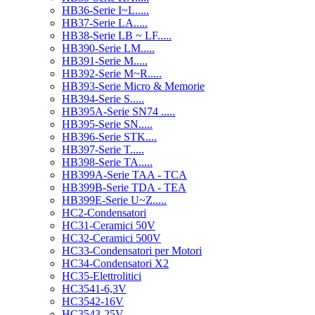
HB36-Serie I~L.....
HB37-Serie LA.....
HB38-Serie LB ~ LF.....
HB390-Serie LM.....
HB391-Serie M.....
HB392-Serie M~R.....
HB393-Serie Micro & Memorie
HB394-Serie S.....
HB395A-Serie SN74 .....
HB395-Serie SN.....
HB396-Serie STK....
HB397-Serie T.....
HB398-Serie TA.....
HB399A-Serie TAA - TCA
HB399B-Serie TDA - TEA
HB399E-Serie U~Z.....
HC2-Condensatori
HC31-Ceramici 50V
HC32-Ceramici 500V
HC33-Condensatori per Motori
HC34-Condensatori X2
HC35-Elettrolitici
HC3541-6,3V
HC3542-16V
HC3543-25V