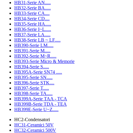
HB31-Serie AN.....
HB32-Serie BA.....
HB33-Serie CA....
HB34-Serie CD....
HB35-Serie HA.....
HB36-Serie I~L.....
HB37-Serie LA.....
HB38-Serie LB ~ LF.....
HB390-Serie LM.....
HB391-Serie M.....
HB392-Serie M~R.....
HB393-Serie Micro & Memorie
HB394-Serie S.....
HB395A-Serie SN74 .....
HB395-Serie SN.....
HB396-Serie STK....
HB397-Serie T.....
HB398-Serie TA.....
HB399A-Serie TAA - TCA
HB399B-Serie TDA - TEA
HB399E-Serie U~Z.....
HC2-Condensatori
HC31-Ceramici 50V
HC32-Ceramici 500V