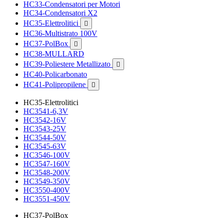
HC33-Condensatori per Motori
HC34-Condensatori X2
HC35-Elettrolitici

HC36-Multistrato 100V
HC37-PolBox

HC38-MULLARD
HC39-Poliestere Metallizato

HC40-Policarbonato
HC41-Polipropilene

HC35-Elettrolitici
HC3541-6,3V
HC3542-16V
HC3543-25V
HC3544-50V
HC3545-63V
HC3546-100V
HC3547-160V
HC3548-200V
HC3549-350V
HC3550-400V
HC3551-450V
HC37-PolBox