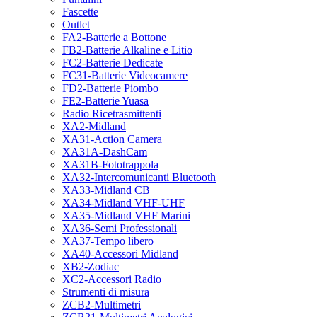
Fascette
Outlet
FA2-Batterie a Bottone
FB2-Batterie Alkaline e Litio
FC2-Batterie Dedicate
FC31-Batterie Videocamere
FD2-Batterie Piombo
FE2-Batterie Yuasa
Radio Ricetrasmittenti
XA2-Midland
XA31-Action Camera
XA31A-DashCam
XA31B-Fototrappola
XA32-Intercomunicanti Bluetooth
XA33-Midland CB
XA34-Midland VHF-UHF
XA35-Midland VHF Marini
XA36-Semi Professionali
XA37-Tempo libero
XA40-Accessori Midland
XB2-Zodiac
XC2-Accessori Radio
Strumenti di misura
ZCB2-Multimetri