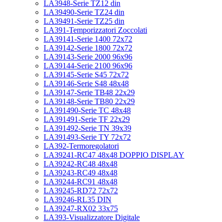
LA3948-Serie TZ12 din
LA39490-Serie TZ24 din
LA39491-Serie TZ25 din
LA391-Temporizzatori Zoccolati
LA39141-Serie 1400 72x72
LA39142-Serie 1800 72x72
LA39143-Serie 2000 96x96
LA39144-Serie 2100 96x96
LA39145-Serie S45 72x72
LA39146-Serie S48 48x48
LA39147-Serie TB48 22x29
LA39148-Serie TB80 22x29
LA391490-Serie TC 48x48
LA391491-Serie TF 22x29
LA391492-Serie TN 39x39
LA391493-Serie TY 72x72
LA392-Termoregolatori
LA39241-RC47 48x48 DOPPIO DISPLAY
LA39242-RC48 48x48
LA39243-RC49 48x48
LA39244-RC91 48x48
LA39245-RD72 72x72
LA39246-RL35 DIN
LA39247-RX02 33x75
LA393-Visualizzatore Digitale