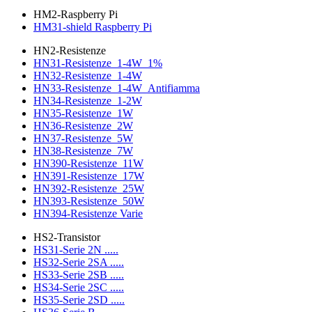
HM2-Raspberry Pi
HM31-shield Raspberry Pi
HN2-Resistenze
HN31-Resistenze_1-4W_1%
HN32-Resistenze_1-4W
HN33-Resistenze_1-4W_Antifiamma
HN34-Resistenze_1-2W
HN35-Resistenze_1W
HN36-Resistenze_2W
HN37-Resistenze_5W
HN38-Resistenze_7W
HN390-Resistenze_11W
HN391-Resistenze_17W
HN392-Resistenze_25W
HN393-Resistenze_50W
HN394-Resistenze Varie
HS2-Transistor
HS31-Serie 2N .....
HS32-Serie 2SA .....
HS33-Serie 2SB .....
HS34-Serie 2SC .....
HS35-Serie 2SD .....