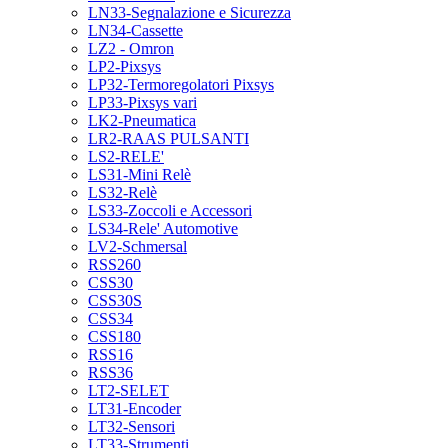
LN33-Segnalazione e Sicurezza
LN34-Cassette
LZ2 - Omron
LP2-Pixsys
LP32-Termoregolatori Pixsys
LP33-Pixsys vari
LK2-Pneumatica
LR2-RAAS PULSANTI
LS2-RELE'
LS31-Mini Relè
LS32-Relè
LS33-Zoccoli e Accessori
LS34-Rele' Automotive
LV2-Schmersal
RSS260
CSS30
CSS30S
CSS34
CSS180
RSS16
RSS36
LT2-SELET
LT31-Encoder
LT32-Sensori
LT33-Strumenti