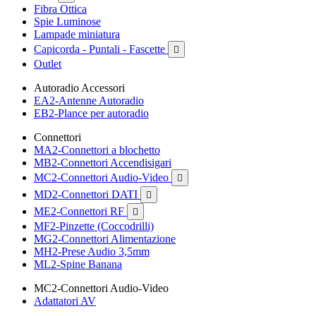
Fibra Ottica
Spie Luminose
Lampade miniatura
Capicorda - Puntali - Fascette

Outlet
Autoradio Accessori
EA2-Antenne Autoradio
EB2-Plance per autoradio
Connettori
MA2-Connettori a blochetto
MB2-Connettori Accendisigari
MC2-Connettori Audio-Video

MD2-Connettori DATI

ME2-Connettori RF

MF2-Pinzette (Coccodrilli)
MG2-Connettori Alimentazione
MH2-Prese Audio 3,5mm
ML2-Spine Banana
MC2-Connettori Audio-Video
Adattatori AV