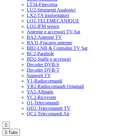
LT34-Finecorsa
LU2-Strumenti Analogici
LX2-TA trasformatori
LQ2-TELEMECANIQUE
LO2-IFM sensor
Antenne e accessori TV-Sat
BA2-Antenne TV
BA31-Fracarro antenne
BB2-LNB & Centralini TV Sat
BC2-Parabole
BD2-Staffe e accessori
Decoder DVB-S
Decoder DVB-T
Supporti TV
Y1-Radiocomandi
YB2-Radiocomandi Originali
YA2-Allmatic
YC2-Riceventi
Q1-Telecomandi
QD2-Telecomandi TV
QC2-Telecomandi Air


Tutto