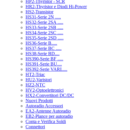
HP2-Thyristor - SCR
HR2-Thyristor e Diodi Hi-Power
HS2-Transistor
HS31-Serie 2N .....
HS32-Serie 2SA .....
HS33-Serie 2SB .....
HS34-Serie 2SC .....
HS35-Serie 2SD .....
HS36-Serie B.....
HS37-Serie BC .....
HS38-Serie BD....
HS390-Serie BF .....
HS391-Serie BU....
HS392-Serie VARI.....
HT2-Triac
HU2-Varistori
HZ2-NTC
HV2-Optoelettronici
HX2-Convertitori DC/DC
Nuovi Prodotti
Autoradio Accessori
EA2-Antenne Autoradio
EB2-Plance per autoradio
Conta e Verifica Soldi
Connettori