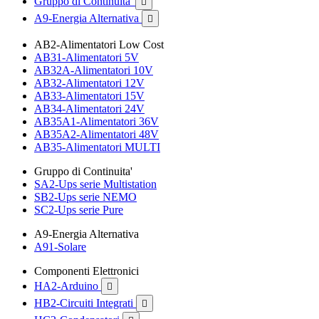
Gruppo di Continuita'

A9-Energia Alternativa

AB2-Alimentatori Low Cost
AB31-Alimentatori 5V
AB32A-Alimentatori 10V
AB32-Alimentatori 12V
AB33-Alimentatori 15V
AB34-Alimentatori 24V
AB35A1-Alimentatori 36V
AB35A2-Alimentatori 48V
AB35-Alimentatori MULTI
Gruppo di Continuita'
SA2-Ups serie Multistation
SB2-Ups serie NEMO
SC2-Ups serie Pure
A9-Energia Alternativa
A91-Solare
Componenti Elettronici
HA2-Arduino

HB2-Circuiti Integrati
