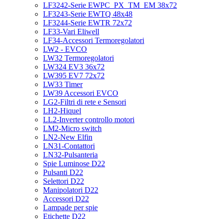
LF3242-Serie EWPC_PX_TM_EM 38x72
LF3243-Serie EWTQ 48x48
LF3244-Serie EWTR 72x72
LF33-Vari Eliwell
LF34-Accessori Termoregolatori
LW2 - EVCO
LW32 Termoregolatori
LW324 EV3 36x72
LW395 EV7 72x72
LW33 Timer
LW39 Accessori EVCO
LG2-Filtri di rete e Sensori
LH2-Hiquel
LL2-Inverter controllo motori
LM2-Micro switch
LN2-New Elfin
LN31-Contattori
LN32-Pulsanteria
Spie Luminose D22
Pulsanti D22
Selettori D22
Manipolatori D22
Accessori D22
Lampade per spie
Etichette D22