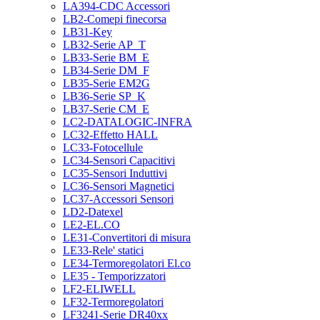
LA394-CDC Accessori
LB2-Comepi finecorsa
LB31-Key
LB32-Serie AP_T
LB33-Serie BM_E
LB34-Serie DM_F
LB35-Serie EM2G
LB36-Serie SP_K
LB37-Serie CM_E
LC2-DATALOGIC-INFRA
LC32-Effetto HALL
LC33-Fotocellule
LC34-Sensori Capacitivi
LC35-Sensori Induttivi
LC36-Sensori Magnetici
LC37-Accessori Sensori
LD2-Datexel
LE2-EL.CO
LE31-Convertitori di misura
LE33-Rele' statici
LE34-Termoregolatori El.co
LE35 - Temporizzatori
LF2-ELIWELL
LF32-Termoregolatori
LF3241-Serie DR40xx