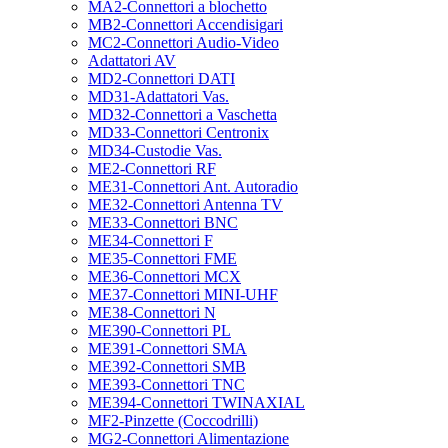
MA2-Connettori a blochetto
MB2-Connettori Accendisigari
MC2-Connettori Audio-Video
Adattatori AV
MD2-Connettori DATI
MD31-Adattatori Vas.
MD32-Connettori a Vaschetta
MD33-Connettori Centronix
MD34-Custodie Vas.
ME2-Connettori RF
ME31-Connettori Ant. Autoradio
ME32-Connettori Antenna TV
ME33-Connettori BNC
ME34-Connettori F
ME35-Connettori FME
ME36-Connettori MCX
ME37-Connettori MINI-UHF
ME38-Connettori N
ME390-Connettori PL
ME391-Connettori SMA
ME392-Connettori SMB
ME393-Connettori TNC
ME394-Connettori TWINAXIAL
MF2-Pinzette (Coccodrilli)
MG2-Connettori Alimentazione