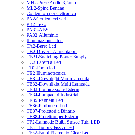
MH2-Prese Audio 3,5mm
ML2-Spine Banana
Contenitori per elettronica
PA2-Contenitori vari
PB2-Teko
PA31-ABS
PA32-Alluminio
Illuminazione a led
TA2-Barre Led
TB2-Driver - Alimentatori
TB31-Switching Power Supply
TC2-Faretti a Led
TD2-Fari a led
TE2-Illuminotecnica
TE31-Downlight Mono lampada
TE32-Downlight Multi Lampada
TE33-Illuminazione Esterni
TE34-Lampadari Industriali
TE35-Pannelli Led
TE36-Plafoniere Led
TE37-Proiettori a Binario
TE38-Proiettori per Esterni
TF2-Lampade Bulbi Strisce Tubi LED
TF31-Bulbi Classici Led
TF32-Bulbi Filamento Clear Led