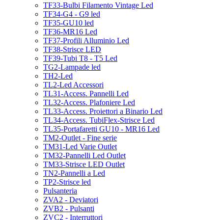
TF33-Bulbi Filamento Vintage Led
TF34-G4 - G9 led
TF35-GU10 led
TF36-MR16 Led
TF37-Profili Alluminio Led
TF38-Strisce LED
TF39-Tubi T8 - T5 Led
TG2-Lampade led
TH2-Led
TL2-Led Accessori
TL31-Access. Pannelli Led
TL32-Access. Plafoniere Led
TL33-Access. Proiettori a Binario Led
TL34-Access. TubiFlex-Strisce Led
TL35-Portafaretti GU10 - MR16 Led
TM2-Outlet - Fine serie
TM31-Led Varie Outlet
TM32-Pannelli Led Outlet
TM33-Strisce LED Outlet
TN2-Pannelli a Led
TP2-Strisce led
Pulsanteria
ZVA2 - Deviatori
ZVB2 - Pulsanti
ZVC2 - Interruttori