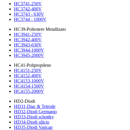
HC3741-250V
HC3742-400V
HC3743 - 630V
HC3744 - 1000V
HC39-Poliestere Metallizato
HC3941-250V
HC3942-400V
HC3943-630V
HC3944-1000V
HC3945-2000V
HC41-Polipropilene
HC4151-250V
HC4152-400V
HC4153-1000V
HC4154-1500V
HC4155-2000V
HD2-Diodi
HD31-Diac & Tetrode
HD32-Diodi Germanio
HD33-Diodi schottky
HD34-Diodi silicio
HD35-Diodi Varicap