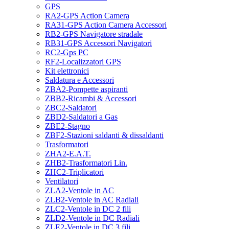
GPS
RA2-GPS Action Camera
RA31-GPS Action Camera Accessori
RB2-GPS Navigatore stradale
RB31-GPS Accessori Navigatori
RC2-Gps PC
RF2-Localizzatori GPS
Kit elettronici
Saldatura e Accessori
ZBA2-Pompette aspiranti
ZBB2-Ricambi & Accessori
ZBC2-Saldatori
ZBD2-Saldatori a Gas
ZBE2-Stagno
ZBF2-Stazioni saldanti & dissaldanti
Trasformatori
ZHA2-E.A.T.
ZHB2-Trasformatori Lin.
ZHC2-Triplicatori
Ventilatori
ZLA2-Ventole in AC
ZLB2-Ventole in AC Radiali
ZLC2-Ventole in DC 2 fili
ZLD2-Ventole in DC Radiali
ZLE2-Ventole in DC 3 fili