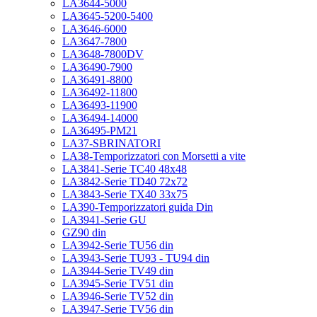
LA3644-5000
LA3645-5200-5400
LA3646-6000
LA3647-7800
LA3648-7800DV
LA36490-7900
LA36491-8800
LA36492-11800
LA36493-11900
LA36494-14000
LA36495-PM21
LA37-SBRINATORI
LA38-Temporizzatori con Morsetti a vite
LA3841-Serie TC40 48x48
LA3842-Serie TD40 72x72
LA3843-Serie TX40 33x75
LA390-Temporizzatori guida Din
LA3941-Serie GU
GZ90 din
LA3942-Serie TU56 din
LA3943-Serie TU93 - TU94 din
LA3944-Serie TV49 din
LA3945-Serie TV51 din
LA3946-Serie TV52 din
LA3947-Serie TV56 din