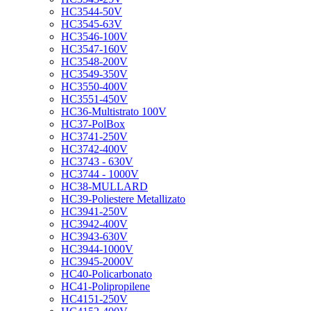
HC3544-50V
HC3545-63V
HC3546-100V
HC3547-160V
HC3548-200V
HC3549-350V
HC3550-400V
HC3551-450V
HC36-Multistrato 100V
HC37-PolBox
HC3741-250V
HC3742-400V
HC3743 - 630V
HC3744 - 1000V
HC38-MULLARD
HC39-Poliestere Metallizato
HC3941-250V
HC3942-400V
HC3943-630V
HC3944-1000V
HC3945-2000V
HC40-Policarbonato
HC41-Polipropilene
HC4151-250V