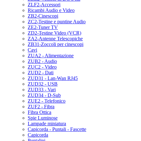
ZLF2-Accessori
Ricambi Audio e Video
ZB2-Cinescopi
ZC2-Testine e puntine Audio
ZE2-Tuner TV
ZD2-Testine Video (VCR)
ZA2-Antenne Telescopiche
ZB31-Zoccoli per cinescopi
Cavi
ZUA2 - Alimentazione
ZUB2 - Audio
ZUC2 - Video
ZUD2 - Dati
ZUD31 - Lan-Wan RJ45
ZUD32 - USB
ZUD33 - Vari
ZUD34 - D-Sub
ZUE2 - Telefonico
ZUF2 - Fibra
Fibra Ottica
Spie Luminose
Lampade miniatura
Capicorda - Puntali - Fascette
Capicorda
Puntalini