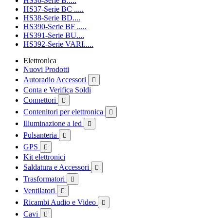
HS36-Serie B.....
HS37-Serie BC .....
HS38-Serie BD....
HS390-Serie BF .....
HS391-Serie BU....
HS392-Serie VARI.....
Elettronica
Nuovi Prodotti
Autoradio Accessori

Conta e Verifica Soldi
Connettori

Contenitori per elettronica

Illuminazione a led

Pulsanteria

GPS

Kit elettronici
Saldatura e Accessori

Trasformatori

Ventilatori

Ricambi Audio e Video

Cavi
