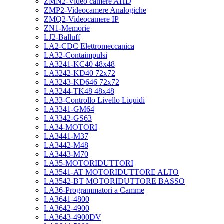
ZMN2-Video camere AHD
ZMP2-Videocamere Analogiche
ZMQ2-Videocamere IP
ZN1-Memorie
LJ2-Balluff
LA2-CDC Elettromeccanica
LA32-Contaimpulsi
LA3241-KC40 48x48
LA3242-KD40 72x72
LA3243-KD646 72x72
LA3244-TK48 48x48
LA33-Controllo Livello Liquidi
LA3341-GM64
LA3342-GS63
LA34-MOTORI
LA3441-M37
LA3442-M48
LA3443-M70
LA35-MOTORIDUTTORI
LA3541-AT MOTORIDUTTORE ALTO
LA3542-BT MOTORIDUTTORE BASSO
LA36-Programmatori a Camme
LA3641-4800
LA3642-4900
LA3643-4900DV