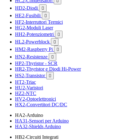
HC2-Condensatori

HD2-Diodi

HE2-Fusibili

HF2-Interruttori Termici
HG2-Moduli Laser
HH2-Potenziometri

HL2-Powerblock

HM2-Raspberry Pi

HN2-Resistenze

HP2-Thyristor - SCR
HR2-Thyristor e Diodi Hi-Power
HS2-Transistor

HT2-Triac
HU2-Varistori
HZ2-NTC
HV2-Optoelettronici
HX2-Convertitori DC/DC
HA2-Arduino
HA31-Sensori per Arduino
HA32-Shields Arduino
HB2-Circuiti Integrati