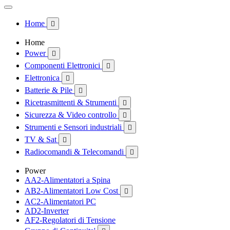
Home

Home
Power

Componenti Elettronici

Elettronica

Batterie & Pile

Ricetrasmittenti & Strumenti

Sicurezza & Video controllo

Strumenti e Sensori industriali

TV & Sat

Radiocomandi & Telecomandi

Power
AA2-Alimentatori a Spina
AB2-Alimentatori Low Cost

AC2-Alimentatori PC
AD2-Inverter
AF2-Regolatori di Tensione