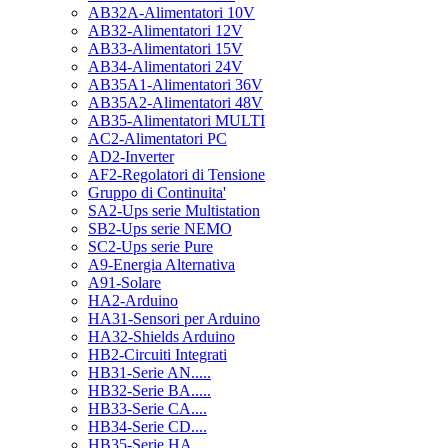
AB32A-Alimentatori 10V
AB32-Alimentatori 12V
AB33-Alimentatori 15V
AB34-Alimentatori 24V
AB35A1-Alimentatori 36V
AB35A2-Alimentatori 48V
AB35-Alimentatori MULTI
AC2-Alimentatori PC
AD2-Inverter
AF2-Regolatori di Tensione
Gruppo di Continuita'
SA2-Ups serie Multistation
SB2-Ups serie NEMO
SC2-Ups serie Pure
A9-Energia Alternativa
A91-Solare
HA2-Arduino
HA31-Sensori per Arduino
HA32-Shields Arduino
HB2-Circuiti Integrati
HB31-Serie AN.....
HB32-Serie BA.....
HB33-Serie CA....
HB34-Serie CD....
HB35-Serie HA.....