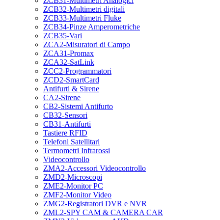
ZCB31-Multimetri Analogici
ZCB32-Multimetri digitali
ZCB33-Multimetri Fluke
ZCB34-Pinze Amperometriche
ZCB35-Vari
ZCA2-Misuratori di Campo
ZCA31-Promax
ZCA32-SatLink
ZCC2-Programmatori
ZCD2-SmartCard
Antifurti & Sirene
CA2-Sirene
CB2-Sistemi Antifurto
CB32-Sensori
CB31-Antifurti
Tastiere RFID
Telefoni Satellitari
Termometri Infrarossi
Videocontrollo
ZMA2-Accessori Videocontrollo
ZMD2-Microscopi
ZME2-Monitor PC
ZMF2-Monitor Video
ZMG2-Registratori DVR e NVR
ZML2-SPY CAM & CAMERA CAR