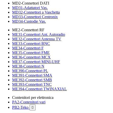
MD2-Connettori DATI
MD31-Adattatori Vas.
MD32-Connettori a Vaschetta
MD33-Connettori Centronix
MD34-Custodie Vas.
ME2-Connettori RF
ME31-Connettori Ant. Autoradio
ME32-Connettori Antenna TV
ME33-Connettori BNC
ME34-Connettori F
ME35-Connettori FME
ME36-Connettori MCX
ME37-Connettori MINI-UHF
ME38-Connettori N
ME390-Connettori PL
ME391-Connettori SMA
ME392-Connettori SMB
ME393-Connettori TNC
ME394-Connettori TWINAXIAL
Contenitori per elettronica
PA2-Contenitori vari
PB2-Teko
