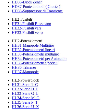
HD36-Diodi Zener
HD37-Ponte di diodi ( Graetz )
HD38-Soppressore di Transiente
HE2-Fusibili
HE31-Fusibili Bussmann
HE32-Fusibili vari
HE33-Fusibili vetro
HH2-Potenziometri
HH31-Manopole Multigiro
HH32-Potenziometri lineari
HH33-Potenziometri multigiro
HH34-Potenziometri per Autoradio
HH35-Potenziometri Speciali
HH36-Trimmer
HH37-Manopole
HL2-Powerblock
HL31-Serie 1_C
HL32-Serie D_F
HL33-Serie G_L
HL34-Serie M_O
HL35-Serie P_T
HL36-Serie U_X