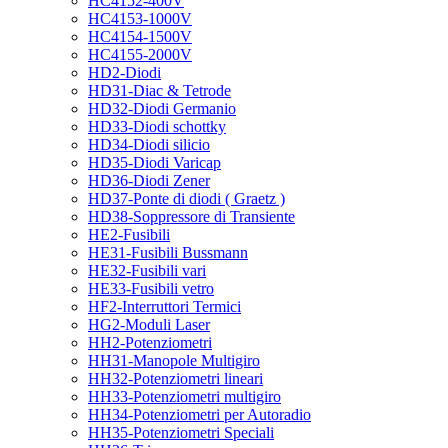
HC4152-400V
HC4153-1000V
HC4154-1500V
HC4155-2000V
HD2-Diodi
HD31-Diac & Tetrode
HD32-Diodi Germanio
HD33-Diodi schottky
HD34-Diodi silicio
HD35-Diodi Varicap
HD36-Diodi Zener
HD37-Ponte di diodi ( Graetz )
HD38-Soppressore di Transiente
HE2-Fusibili
HE31-Fusibili Bussmann
HE32-Fusibili vari
HE33-Fusibili vetro
HF2-Interruttori Termici
HG2-Moduli Laser
HH2-Potenziometri
HH31-Manopole Multigiro
HH32-Potenziometri lineari
HH33-Potenziometri multigiro
HH34-Potenziometri per Autoradio
HH35-Potenziometri Speciali