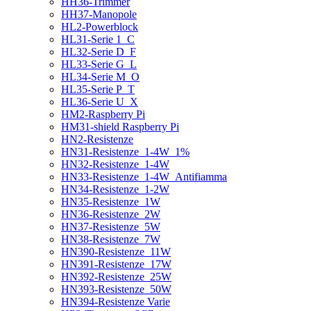
HH36-Trimmer
HH37-Manopole
HL2-Powerblock
HL31-Serie 1_C
HL32-Serie D_F
HL33-Serie G_L
HL34-Serie M_O
HL35-Serie P_T
HL36-Serie U_X
HM2-Raspberry Pi
HM31-shield Raspberry Pi
HN2-Resistenze
HN31-Resistenze_1-4W_1%
HN32-Resistenze_1-4W
HN33-Resistenze_1-4W_Antifiamma
HN34-Resistenze_1-2W
HN35-Resistenze_1W
HN36-Resistenze_2W
HN37-Resistenze_5W
HN38-Resistenze_7W
HN390-Resistenze_11W
HN391-Resistenze_17W
HN392-Resistenze_25W
HN393-Resistenze_50W
HN394-Resistenze Varie