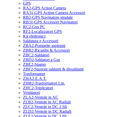
GPS
RA2-GPS Action Camera
RA31-GPS Action Camera Accessori
RB2-GPS Navigatore stradale
RB31-GPS Accessori Navigatori
RC2-Gps PC
RF2-Localizzatori GPS
Kit elettronici
Saldatura e Accessori
ZBA2-Pompette aspiranti
ZBB2-Ricambi & Accessori
ZBC2-Saldatori
ZBD2-Saldatori a Gas
ZBE2-Stagno
ZBF2-Stazioni saldanti & dissaldanti
Trasformatori
ZHA2-E.A.T.
ZHB2-Trasformatori Lin.
ZHC2-Triplicatori
Ventilatori
ZLA2-Ventole in AC
ZLB2-Ventole in AC Radiali
ZLC2-Ventole in DC 2 fili
ZLD2-Ventole in DC Radiali
ZLE2-Ventole in DC 3 fili