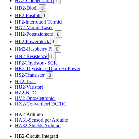
HC2-Condensatori

HD2-Diodi

HE2-Fusibili

HF2-Interruttori Termici
HG2-Moduli Laser
HH2-Potenziometri

HL2-Powerblock

HM2-Raspberry Pi

HN2-Resistenze

HP2-Thyristor - SCR
HR2-Thyristor e Diodi Hi-Power
HS2-Transistor

HT2-Triac
HU2-Varistori
HZ2-NTC
HV2-Optoelettronici
HX2-Convertitori DC/DC
HA2-Arduino
HA31-Sensori per Arduino
HA32-Shields Arduino
HB2-Circuiti Integrati