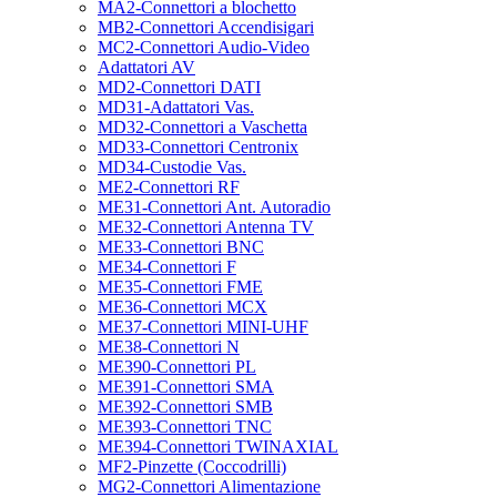
MA2-Connettori a blochetto
MB2-Connettori Accendisigari
MC2-Connettori Audio-Video
Adattatori AV
MD2-Connettori DATI
MD31-Adattatori Vas.
MD32-Connettori a Vaschetta
MD33-Connettori Centronix
MD34-Custodie Vas.
ME2-Connettori RF
ME31-Connettori Ant. Autoradio
ME32-Connettori Antenna TV
ME33-Connettori BNC
ME34-Connettori F
ME35-Connettori FME
ME36-Connettori MCX
ME37-Connettori MINI-UHF
ME38-Connettori N
ME390-Connettori PL
ME391-Connettori SMA
ME392-Connettori SMB
ME393-Connettori TNC
ME394-Connettori TWINAXIAL
MF2-Pinzette (Coccodrilli)
MG2-Connettori Alimentazione