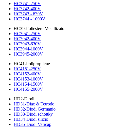
HC3741-250V
HC3742-400V
HC3743 - 630V
HC3744 - 1000V
HC39-Poliestere Metallizato
HC3941-250V
HC3942-400V
HC3943-630V
HC3944-1000V
HC3945-2000V
HC41-Polipropilene
HC4151-250V
HC4152-400V
HC4153-1000V
HC4154-1500V
HC4155-2000V
HD2-Diodi
HD31-Diac & Tetrode
HD32-Diodi Germanio
HD33-Diodi schottky
HD34-Diodi silicio
HD35-Diodi Varicap