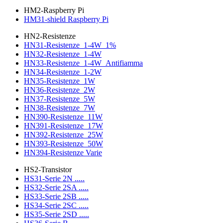
HM2-Raspberry Pi
HM31-shield Raspberry Pi
HN2-Resistenze
HN31-Resistenze_1-4W_1%
HN32-Resistenze_1-4W
HN33-Resistenze_1-4W_Antifiamma
HN34-Resistenze_1-2W
HN35-Resistenze_1W
HN36-Resistenze_2W
HN37-Resistenze_5W
HN38-Resistenze_7W
HN390-Resistenze_11W
HN391-Resistenze_17W
HN392-Resistenze_25W
HN393-Resistenze_50W
HN394-Resistenze Varie
HS2-Transistor
HS31-Serie 2N .....
HS32-Serie 2SA .....
HS33-Serie 2SB .....
HS34-Serie 2SC .....
HS35-Serie 2SD .....