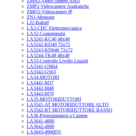
ZMN2-Video camere AHD
ZMP2-Videocamere Analogiche
ZMQ2-Videocamere IP
ZN1-Memorie
LJ2-Balluff
LA2-CDC Elettromeccanica
LA32-Contaimpulsi
LA3241-KC40 48x48
LA3242-KD40 72x72
LA3243-KD646 72x72
LA3244-TK48 48x48
LA33-Controllo Livello Liquidi
LA3341-GM64
LA3342-GS63
LA34-MOTORI
LA3441-M37
LA3442-M48
LA3443-M70
LA35-MOTORIDUTTORI
LA3541-AT MOTORIDUTTORE ALTO
LA3542-BT MOTORIDUTTORE BASSO
LA36-Programmatori a Camme
LA3641-4800
LA3642-4900
LA3643-4900DV