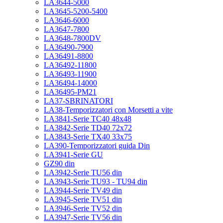
LA3644-5000
LA3645-5200-5400
LA3646-6000
LA3647-7800
LA3648-7800DV
LA36490-7900
LA36491-8800
LA36492-11800
LA36493-11900
LA36494-14000
LA36495-PM21
LA37-SBRINATORI
LA38-Temporizzatori con Morsetti a vite
LA3841-Serie TC40 48x48
LA3842-Serie TD40 72x72
LA3843-Serie TX40 33x75
LA390-Temporizzatori guida Din
LA3941-Serie GU
GZ90 din
LA3942-Serie TU56 din
LA3943-Serie TU93 - TU94 din
LA3944-Serie TV49 din
LA3945-Serie TV51 din
LA3946-Serie TV52 din
LA3947-Serie TV56 din