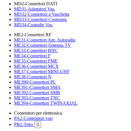
MD2-Connettori DATI
MD31-Adattatori Vas.
MD32-Connettori a Vaschetta
MD33-Connettori Centronix
MD34-Custodie Vas.
ME2-Connettori RF
ME31-Connettori Ant. Autoradio
ME32-Connettori Antenna TV
ME33-Connettori BNC
ME34-Connettori F
ME35-Connettori FME
ME36-Connettori MCX
ME37-Connettori MINI-UHF
ME38-Connettori N
ME390-Connettori PL
ME391-Connettori SMA
ME392-Connettori SMB
ME393-Connettori TNC
ME394-Connettori TWINAXIAL
Contenitori per elettronica
PA2-Contenitori vari
PB2-Teko
