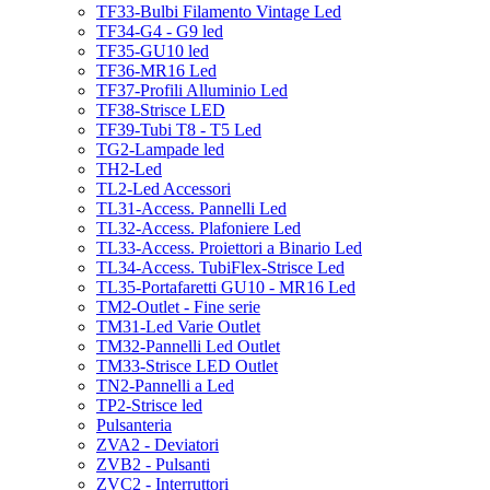
TF33-Bulbi Filamento Vintage Led
TF34-G4 - G9 led
TF35-GU10 led
TF36-MR16 Led
TF37-Profili Alluminio Led
TF38-Strisce LED
TF39-Tubi T8 - T5 Led
TG2-Lampade led
TH2-Led
TL2-Led Accessori
TL31-Access. Pannelli Led
TL32-Access. Plafoniere Led
TL33-Access. Proiettori a Binario Led
TL34-Access. TubiFlex-Strisce Led
TL35-Portafaretti GU10 - MR16 Led
TM2-Outlet - Fine serie
TM31-Led Varie Outlet
TM32-Pannelli Led Outlet
TM33-Strisce LED Outlet
TN2-Pannelli a Led
TP2-Strisce led
Pulsanteria
ZVA2 - Deviatori
ZVB2 - Pulsanti
ZVC2 - Interruttori