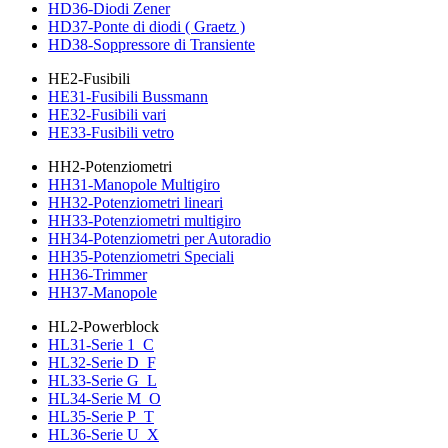
HD36-Diodi Zener
HD37-Ponte di diodi ( Graetz )
HD38-Soppressore di Transiente
HE2-Fusibili
HE31-Fusibili Bussmann
HE32-Fusibili vari
HE33-Fusibili vetro
HH2-Potenziometri
HH31-Manopole Multigiro
HH32-Potenziometri lineari
HH33-Potenziometri multigiro
HH34-Potenziometri per Autoradio
HH35-Potenziometri Speciali
HH36-Trimmer
HH37-Manopole
HL2-Powerblock
HL31-Serie 1_C
HL32-Serie D_F
HL33-Serie G_L
HL34-Serie M_O
HL35-Serie P_T
HL36-Serie U_X