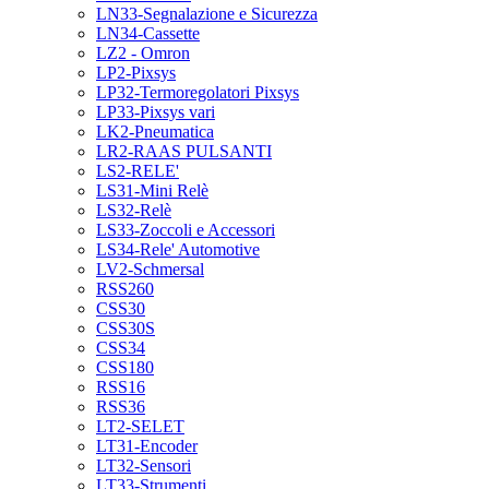
LN33-Segnalazione e Sicurezza
LN34-Cassette
LZ2 - Omron
LP2-Pixsys
LP32-Termoregolatori Pixsys
LP33-Pixsys vari
LK2-Pneumatica
LR2-RAAS PULSANTI
LS2-RELE'
LS31-Mini Relè
LS32-Relè
LS33-Zoccoli e Accessori
LS34-Rele' Automotive
LV2-Schmersal
RSS260
CSS30
CSS30S
CSS34
CSS180
RSS16
RSS36
LT2-SELET
LT31-Encoder
LT32-Sensori
LT33-Strumenti