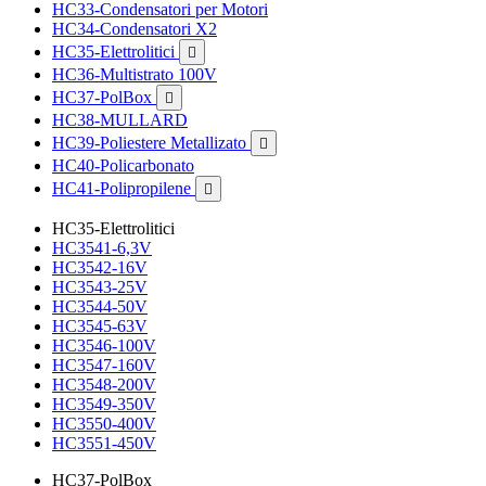
HC33-Condensatori per Motori
HC34-Condensatori X2
HC35-Elettrolitici

HC36-Multistrato 100V
HC37-PolBox

HC38-MULLARD
HC39-Poliestere Metallizato

HC40-Policarbonato
HC41-Polipropilene

HC35-Elettrolitici
HC3541-6,3V
HC3542-16V
HC3543-25V
HC3544-50V
HC3545-63V
HC3546-100V
HC3547-160V
HC3548-200V
HC3549-350V
HC3550-400V
HC3551-450V
HC37-PolBox