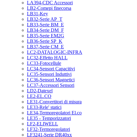
LA394-CDC Accessori
LB2-Comepi finecorsa
LB31-Key
LB32-Serie AP_T
LB33-Serie BM_E
LB34-Serie DM_F
LB35-Serie EM2G
LB36-Serie SP_K
LB37-Serie CM_E
LC2-DATALOGIC-INFRA
LC32-Effetto HALL
LC33-Fotocellule
LC34-Sensori Capacitivi
LC35-Sensori Induttivi
LC36-Sensori Magnetici
LC37-Accessori Sensori
LD2-Datexel
LE2-EL.CO
LE31-Convertitori di misura
LE33-Rele' statici
LE34-Termoregolatori El.co
LE35 - Temporizzatori
LF2-ELIWELL
LF32-Termoregolatori
LF3241-Serie DR40xx