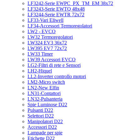
LF3242-Serie EWPC_PX_TM_EM 38x72
LF3243-Serie EWTQ 48x48
LF3244-Serie EWTR 72x72
LF33-Vari Eliwell
LF34-Accessori Termoregolatori
LW2 - EVCO
LW32 Termoregolatori
LW324 EV3 36x72
LW395 EV7 72x72
LW33 Timer
LW39 Accessori EVCO
LG2-Filtri di rete e Sensori
LH2-Hiquel
LL2-Inverter controllo motori
LM2-Micro switch
LN2-New Elfin
LN31-Contattori
LN32-Pulsanteria
Spie Luminose D22
Pulsanti D22
Selettori D22
Manipolatori D22
Accessori D22
Lampade per spie
Etichette D22