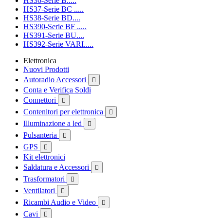
HS36-Serie B.....
HS37-Serie BC .....
HS38-Serie BD....
HS390-Serie BF .....
HS391-Serie BU....
HS392-Serie VARI.....
Elettronica
Nuovi Prodotti
Autoradio Accessori

Conta e Verifica Soldi
Connettori

Contenitori per elettronica

Illuminazione a led

Pulsanteria

GPS

Kit elettronici
Saldatura e Accessori

Trasformatori

Ventilatori

Ricambi Audio e Video

Cavi
