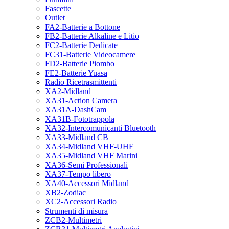
Fascette
Outlet
FA2-Batterie a Bottone
FB2-Batterie Alkaline e Litio
FC2-Batterie Dedicate
FC31-Batterie Videocamere
FD2-Batterie Piombo
FE2-Batterie Yuasa
Radio Ricetrasmittenti
XA2-Midland
XA31-Action Camera
XA31A-DashCam
XA31B-Fototrappola
XA32-Intercomunicanti Bluetooth
XA33-Midland CB
XA34-Midland VHF-UHF
XA35-Midland VHF Marini
XA36-Semi Professionali
XA37-Tempo libero
XA40-Accessori Midland
XB2-Zodiac
XC2-Accessori Radio
Strumenti di misura
ZCB2-Multimetri