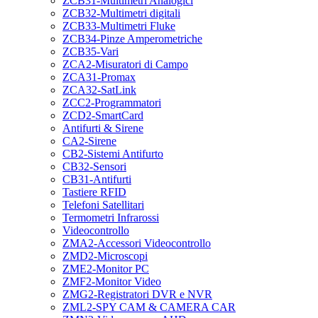
ZCB31-Multimetri Analogici
ZCB32-Multimetri digitali
ZCB33-Multimetri Fluke
ZCB34-Pinze Amperometriche
ZCB35-Vari
ZCA2-Misuratori di Campo
ZCA31-Promax
ZCA32-SatLink
ZCC2-Programmatori
ZCD2-SmartCard
Antifurti & Sirene
CA2-Sirene
CB2-Sistemi Antifurto
CB32-Sensori
CB31-Antifurti
Tastiere RFID
Telefoni Satellitari
Termometri Infrarossi
Videocontrollo
ZMA2-Accessori Videocontrollo
ZMD2-Microscopi
ZME2-Monitor PC
ZMF2-Monitor Video
ZMG2-Registratori DVR e NVR
ZML2-SPY CAM & CAMERA CAR