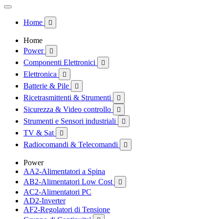
Home

Home
Power

Componenti Elettronici

Elettronica

Batterie & Pile

Ricetrasmittenti & Strumenti

Sicurezza & Video controllo

Strumenti e Sensori industriali

TV & Sat

Radiocomandi & Telecomandi

Power
AA2-Alimentatori a Spina
AB2-Alimentatori Low Cost

AC2-Alimentatori PC
AD2-Inverter
AF2-Regolatori di Tensione