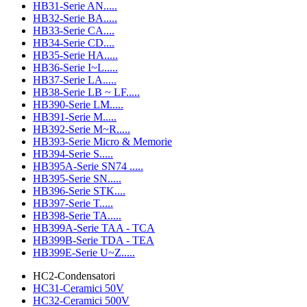
HB31-Serie AN.....
HB32-Serie BA.....
HB33-Serie CA....
HB34-Serie CD....
HB35-Serie HA.....
HB36-Serie I~L.....
HB37-Serie LA.....
HB38-Serie LB ~ LF.....
HB390-Serie LM.....
HB391-Serie M.....
HB392-Serie M~R.....
HB393-Serie Micro & Memorie
HB394-Serie S.....
HB395A-Serie SN74 .....
HB395-Serie SN.....
HB396-Serie STK....
HB397-Serie T.....
HB398-Serie TA.....
HB399A-Serie TAA - TCA
HB399B-Serie TDA - TEA
HB399E-Serie U~Z.....
HC2-Condensatori
HC31-Ceramici 50V
HC32-Ceramici 500V