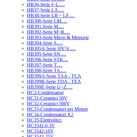
HB36-Serie I~L.....
HB37-Serie LA.....
HB38-Serie LB ~ LF.....
HB390-Serie LM.....
HB391-Serie M.....
HB392-Serie M~R.....
HB393-Serie Micro & Memorie
HB394-Serie S.....
HB395A-Serie SN74 .....
HB395-Serie SN.....
HB396-Serie STK....
HB397-Serie T.....
HB398-Serie TA.....
HB399A-Serie TAA - TCA
HB399B-Serie TDA - TEA
HB399E-Serie U~Z.....
HC2-Condensatori
HC31-Ceramici 50V
HC32-Ceramici 500V
HC33-Condensatori per Motori
HC34-Condensatori X2
HC35-Elettrolitici
HC3541-6,3V
HC3542-16V
HC3543-25V