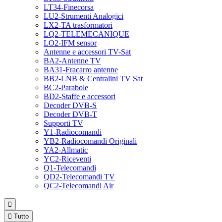
LT34-Finecorsa
LU2-Strumenti Analogici
LX2-TA trasformatori
LQ2-TELEMECANIQUE
LO2-IFM sensor
Antenne e accessori TV-Sat
BA2-Antenne TV
BA31-Fracarro antenne
BB2-LNB & Centralini TV Sat
BC2-Parabole
BD2-Staffe e accessori
Decoder DVB-S
Decoder DVB-T
Supporti TV
Y1-Radiocomandi
YB2-Radiocomandi Originali
YA2-Allmatic
YC2-Riceventi
Q1-Telecomandi
QD2-Telecomandi TV
QC2-Telecomandi Air


Tutto