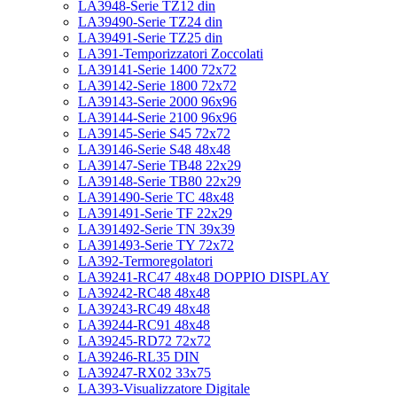
LA3948-Serie TZ12 din
LA39490-Serie TZ24 din
LA39491-Serie TZ25 din
LA391-Temporizzatori Zoccolati
LA39141-Serie 1400 72x72
LA39142-Serie 1800 72x72
LA39143-Serie 2000 96x96
LA39144-Serie 2100 96x96
LA39145-Serie S45 72x72
LA39146-Serie S48 48x48
LA39147-Serie TB48 22x29
LA39148-Serie TB80 22x29
LA391490-Serie TC 48x48
LA391491-Serie TF 22x29
LA391492-Serie TN 39x39
LA391493-Serie TY 72x72
LA392-Termoregolatori
LA39241-RC47 48x48 DOPPIO DISPLAY
LA39242-RC48 48x48
LA39243-RC49 48x48
LA39244-RC91 48x48
LA39245-RD72 72x72
LA39246-RL35 DIN
LA39247-RX02 33x75
LA393-Visualizzatore Digitale