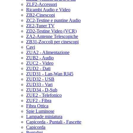
ZLF2-Accessori
Ricambi Audio e Video
ZB2-Cinescopi
ZC2-Testine e puntine Audio
ZE2-Tuner TV
ZD2-Testine Video (VCR)
ZA2-Antenne Telescopiche
ZB31-Zoccoli per cinescopi
Cavi
ZUA2 - Alimentazione
ZUB2 - Audio
ZUC2 - Video
ZUD2 - Dati
ZUD31 - Lan-Wan RJ45
ZUD32 - USB
ZUD33 - Vari
ZUD34 - D-Sub
ZUE2 - Telefonico
ZUF2 - Fibra
Fibra Ottica
Spie Luminose
Lampade miniatura
Capicorda - Puntali - Fascette
Capicorda
Puntalini