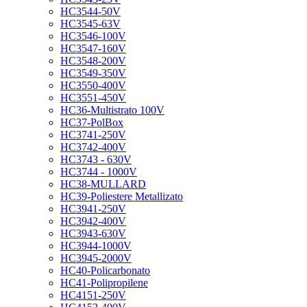
HC3544-50V
HC3545-63V
HC3546-100V
HC3547-160V
HC3548-200V
HC3549-350V
HC3550-400V
HC3551-450V
HC36-Multistrato 100V
HC37-PolBox
HC3741-250V
HC3742-400V
HC3743 - 630V
HC3744 - 1000V
HC38-MULLARD
HC39-Poliestere Metallizato
HC3941-250V
HC3942-400V
HC3943-630V
HC3944-1000V
HC3945-2000V
HC40-Policarbonato
HC41-Polipropilene
HC4151-250V