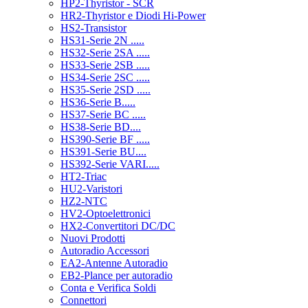
HP2-Thyristor - SCR
HR2-Thyristor e Diodi Hi-Power
HS2-Transistor
HS31-Serie 2N .....
HS32-Serie 2SA .....
HS33-Serie 2SB .....
HS34-Serie 2SC .....
HS35-Serie 2SD .....
HS36-Serie B.....
HS37-Serie BC .....
HS38-Serie BD....
HS390-Serie BF .....
HS391-Serie BU....
HS392-Serie VARI.....
HT2-Triac
HU2-Varistori
HZ2-NTC
HV2-Optoelettronici
HX2-Convertitori DC/DC
Nuovi Prodotti
Autoradio Accessori
EA2-Antenne Autoradio
EB2-Plance per autoradio
Conta e Verifica Soldi
Connettori