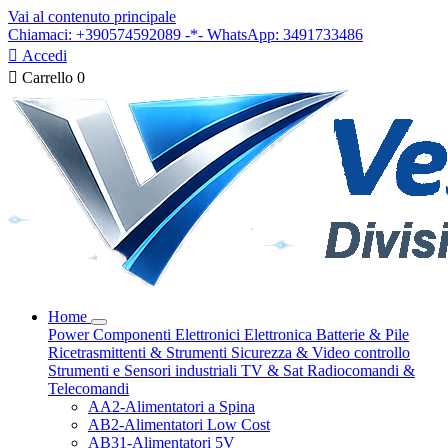
Vai al contenuto principale
Chiamaci: +390574592089 -*- WhatsApp: 3491733486

Accedi

Carrello
0
Home
Power
Componenti Elettronici
Elettronica
Batterie & Pile
Ricetrasmittenti & Strumenti
Sicurezza & Video controllo
Strumenti e Sensori industriali
TV & Sat
Radiocomandi &
Telecomandi
AA2-Alimentatori a Spina
AB2-Alimentatori Low Cost
AB31-Alimentatori 5V