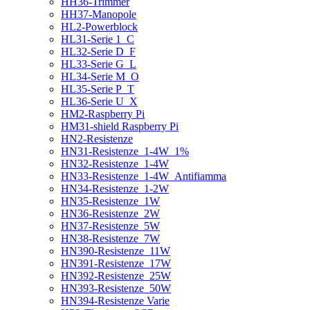
HH36-Trimmer
HH37-Manopole
HL2-Powerblock
HL31-Serie 1_C
HL32-Serie D_F
HL33-Serie G_L
HL34-Serie M_O
HL35-Serie P_T
HL36-Serie U_X
HM2-Raspberry Pi
HM31-shield Raspberry Pi
HN2-Resistenze
HN31-Resistenze_1-4W_1%
HN32-Resistenze_1-4W
HN33-Resistenze_1-4W_Antifiamma
HN34-Resistenze_1-2W
HN35-Resistenze_1W
HN36-Resistenze_2W
HN37-Resistenze_5W
HN38-Resistenze_7W
HN390-Resistenze_11W
HN391-Resistenze_17W
HN392-Resistenze_25W
HN393-Resistenze_50W
HN394-Resistenze Varie