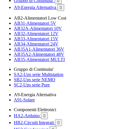
Gruppo di Continuita'

A9-Energia Alternativa

AB2-Alimentatori Low Cost
AB31-Alimentatori 5V
AB32A-Alimentatori 10V
AB32-Alimentatori 12V
AB33-Alimentatori 15V
AB34-Alimentatori 24V
AB35A1-Alimentatori 36V
AB35A2-Alimentatori 48V
AB35-Alimentatori MULTI
Gruppo di Continuita'
SA2-Ups serie Multistation
SB2-Ups serie NEMO
SC2-Ups serie Pure
A9-Energia Alternativa
A91-Solare
Componenti Elettronici
HA2-Arduino

HB2-Circuiti Integrati
