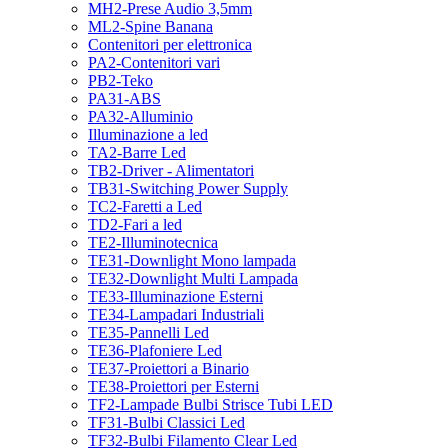
MH2-Prese Audio 3,5mm
ML2-Spine Banana
Contenitori per elettronica
PA2-Contenitori vari
PB2-Teko
PA31-ABS
PA32-Alluminio
Illuminazione a led
TA2-Barre Led
TB2-Driver - Alimentatori
TB31-Switching Power Supply
TC2-Faretti a Led
TD2-Fari a led
TE2-Illuminotecnica
TE31-Downlight Mono lampada
TE32-Downlight Multi Lampada
TE33-Illuminazione Esterni
TE34-Lampadari Industriali
TE35-Pannelli Led
TE36-Plafoniere Led
TE37-Proiettori a Binario
TE38-Proiettori per Esterni
TF2-Lampade Bulbi Strisce Tubi LED
TF31-Bulbi Classici Led
TF32-Bulbi Filamento Clear Led