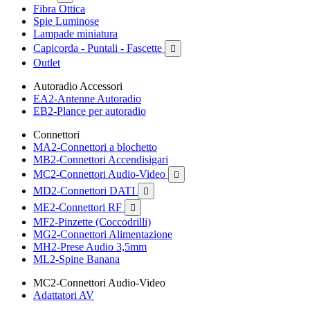
Fibra Ottica
Spie Luminose
Lampade miniatura
Capicorda - Puntali - Fascette

Outlet
Autoradio Accessori
EA2-Antenne Autoradio
EB2-Plance per autoradio
Connettori
MA2-Connettori a blochetto
MB2-Connettori Accendisigari
MC2-Connettori Audio-Video

MD2-Connettori DATI

ME2-Connettori RF

MF2-Pinzette (Coccodrilli)
MG2-Connettori Alimentazione
MH2-Prese Audio 3,5mm
ML2-Spine Banana
MC2-Connettori Audio-Video
Adattatori AV