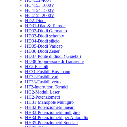
HC4152-400V
HC4153-1000V
HC4154-1500V
HC4155-2000V
HD2-Diodi
HD31-Diac & Tetrode
HD32-Diodi Germanio
HD33-Diodi schottky
HD34-Diodi silicio
HD35-Diodi Varicap
HD36-Diodi Zener
HD37-Ponte di diodi ( Graetz )
HD38-Soppressore di Transiente
HE2-Fusibili
HE31-Fusibili Bussmann
HE32-Fusibili vari
HE33-Fusibili vetro
HF2-Interruttori Termici
HG2-Moduli Laser
HH2-Potenziometri
HH31-Manopole Multigiro
HH32-Potenziometri lineari
HH33-Potenziometri multigiro
HH34-Potenziometri per Autoradio
HH35-Potenziometri Speciali