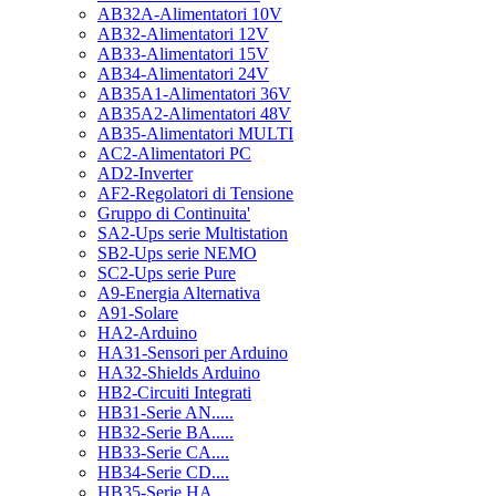
AB32A-Alimentatori 10V
AB32-Alimentatori 12V
AB33-Alimentatori 15V
AB34-Alimentatori 24V
AB35A1-Alimentatori 36V
AB35A2-Alimentatori 48V
AB35-Alimentatori MULTI
AC2-Alimentatori PC
AD2-Inverter
AF2-Regolatori di Tensione
Gruppo di Continuita'
SA2-Ups serie Multistation
SB2-Ups serie NEMO
SC2-Ups serie Pure
A9-Energia Alternativa
A91-Solare
HA2-Arduino
HA31-Sensori per Arduino
HA32-Shields Arduino
HB2-Circuiti Integrati
HB31-Serie AN.....
HB32-Serie BA.....
HB33-Serie CA....
HB34-Serie CD....
HB35-Serie HA.....