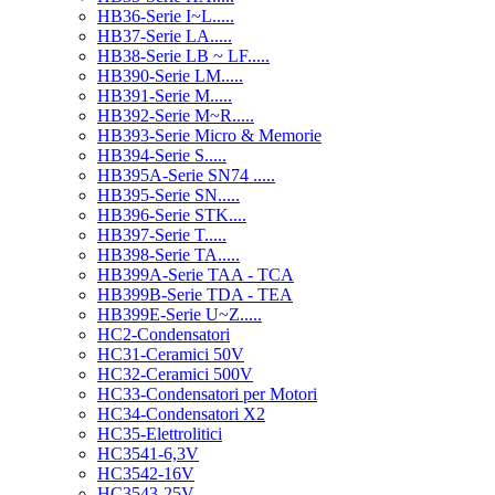
HB36-Serie I~L.....
HB37-Serie LA.....
HB38-Serie LB ~ LF.....
HB390-Serie LM.....
HB391-Serie M.....
HB392-Serie M~R.....
HB393-Serie Micro & Memorie
HB394-Serie S.....
HB395A-Serie SN74 .....
HB395-Serie SN.....
HB396-Serie STK....
HB397-Serie T.....
HB398-Serie TA.....
HB399A-Serie TAA - TCA
HB399B-Serie TDA - TEA
HB399E-Serie U~Z.....
HC2-Condensatori
HC31-Ceramici 50V
HC32-Ceramici 500V
HC33-Condensatori per Motori
HC34-Condensatori X2
HC35-Elettrolitici
HC3541-6,3V
HC3542-16V
HC3543-25V