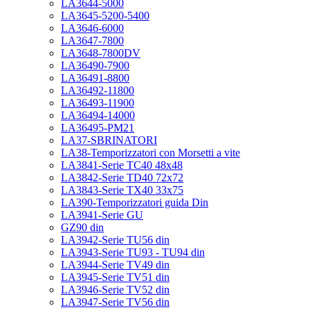
LA3644-5000
LA3645-5200-5400
LA3646-6000
LA3647-7800
LA3648-7800DV
LA36490-7900
LA36491-8800
LA36492-11800
LA36493-11900
LA36494-14000
LA36495-PM21
LA37-SBRINATORI
LA38-Temporizzatori con Morsetti a vite
LA3841-Serie TC40 48x48
LA3842-Serie TD40 72x72
LA3843-Serie TX40 33x75
LA390-Temporizzatori guida Din
LA3941-Serie GU
GZ90 din
LA3942-Serie TU56 din
LA3943-Serie TU93 - TU94 din
LA3944-Serie TV49 din
LA3945-Serie TV51 din
LA3946-Serie TV52 din
LA3947-Serie TV56 din