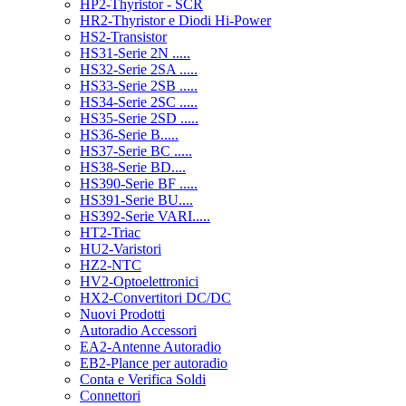
HP2-Thyristor - SCR
HR2-Thyristor e Diodi Hi-Power
HS2-Transistor
HS31-Serie 2N .....
HS32-Serie 2SA .....
HS33-Serie 2SB .....
HS34-Serie 2SC .....
HS35-Serie 2SD .....
HS36-Serie B.....
HS37-Serie BC .....
HS38-Serie BD....
HS390-Serie BF .....
HS391-Serie BU....
HS392-Serie VARI.....
HT2-Triac
HU2-Varistori
HZ2-NTC
HV2-Optoelettronici
HX2-Convertitori DC/DC
Nuovi Prodotti
Autoradio Accessori
EA2-Antenne Autoradio
EB2-Plance per autoradio
Conta e Verifica Soldi
Connettori