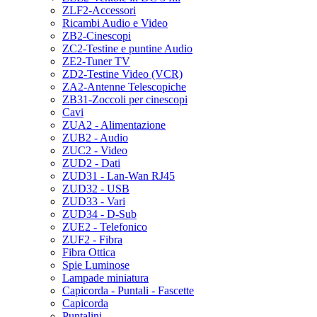
ZLF2-Accessori
Ricambi Audio e Video
ZB2-Cinescopi
ZC2-Testine e puntine Audio
ZE2-Tuner TV
ZD2-Testine Video (VCR)
ZA2-Antenne Telescopiche
ZB31-Zoccoli per cinescopi
Cavi
ZUA2 - Alimentazione
ZUB2 - Audio
ZUC2 - Video
ZUD2 - Dati
ZUD31 - Lan-Wan RJ45
ZUD32 - USB
ZUD33 - Vari
ZUD34 - D-Sub
ZUE2 - Telefonico
ZUF2 - Fibra
Fibra Ottica
Spie Luminose
Lampade miniatura
Capicorda - Puntali - Fascette
Capicorda
Puntalini