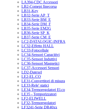
LA394-CDC Accessori
LB2-Comepi finecorsa
LB31-Key
LB32-Serie AP_T
LB33-Serie BM_E
LB34-Serie DM_F
LB35-Serie EM2G
LB36-Serie SP_K
LB37-Serie CM_E
LC2-DATALOGIC-INFRA
LC32-Effetto HALL
LC33-Fotocellule
LC34-Sensori Capacitivi
LC35-Sensori Induttivi
LC36-Sensori Magnetici
LC37-Accessori Sensori
LD2-Datexel
LE2-EL.CO
LE31-Convertitori di misura
LE33-Rele' statici
LE34-Termoregolatori El.co
LE35 - Temporizzatori
LF2-ELIWELL
LF32-Termoregolatori
LF3241-Serie DR40xx