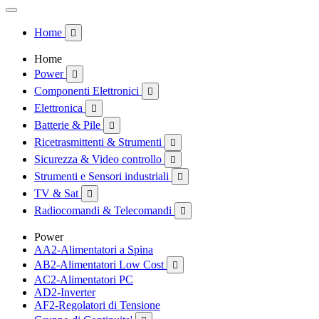
Home

Home
Power

Componenti Elettronici

Elettronica

Batterie & Pile

Ricetrasmittenti & Strumenti

Sicurezza & Video controllo

Strumenti e Sensori industriali

TV & Sat

Radiocomandi & Telecomandi

Power
AA2-Alimentatori a Spina
AB2-Alimentatori Low Cost

AC2-Alimentatori PC
AD2-Inverter
AF2-Regolatori di Tensione