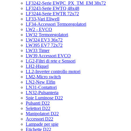
LF3242-Serie EWPC_PX_TM_EM 38x72
LF3243-Serie EWTQ 48x48
LF3244-Serie EWTR 72x72
LF33-Vari Eliwell
LF34-Accessori Termoregolatori
LW2 - EVCO
LW32 Termoregolatori
LW324 EV3 36x72
LW395 EV7 72x72
LW33 Timer
LW39 Accessori EVCO
LG2-Filtri di rete e Sensori
LH2-Hiquel
LL2-Inverter controllo motori
LM2-Micro switch
LN2-New Elfin
LN31-Contattori
LN32-Pulsanteria
Spie Luminose D22
Pulsanti D22
Selettori D22
Manipolatori D22
Accessori D22
Lampade per spie
Etichette D22