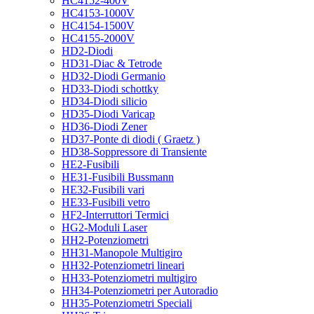
HC4152-400V
HC4153-1000V
HC4154-1500V
HC4155-2000V
HD2-Diodi
HD31-Diac & Tetrode
HD32-Diodi Germanio
HD33-Diodi schottky
HD34-Diodi silicio
HD35-Diodi Varicap
HD36-Diodi Zener
HD37-Ponte di diodi ( Graetz )
HD38-Soppressore di Transiente
HE2-Fusibili
HE31-Fusibili Bussmann
HE32-Fusibili vari
HE33-Fusibili vetro
HF2-Interruttori Termici
HG2-Moduli Laser
HH2-Potenziometri
HH31-Manopole Multigiro
HH32-Potenziometri lineari
HH33-Potenziometri multigiro
HH34-Potenziometri per Autoradio
HH35-Potenziometri Speciali