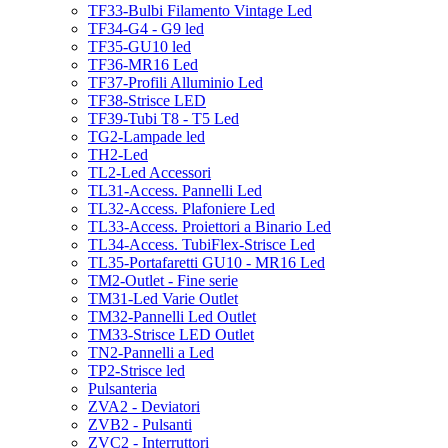
TF33-Bulbi Filamento Vintage Led
TF34-G4 - G9 led
TF35-GU10 led
TF36-MR16 Led
TF37-Profili Alluminio Led
TF38-Strisce LED
TF39-Tubi T8 - T5 Led
TG2-Lampade led
TH2-Led
TL2-Led Accessori
TL31-Access. Pannelli Led
TL32-Access. Plafoniere Led
TL33-Access. Proiettori a Binario Led
TL34-Access. TubiFlex-Strisce Led
TL35-Portafaretti GU10 - MR16 Led
TM2-Outlet - Fine serie
TM31-Led Varie Outlet
TM32-Pannelli Led Outlet
TM33-Strisce LED Outlet
TN2-Pannelli a Led
TP2-Strisce led
Pulsanteria
ZVA2 - Deviatori
ZVB2 - Pulsanti
ZVC2 - Interruttori