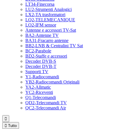
LT34-Finecorsa
LU2-Strumenti Analogici
LX2-TA trasformatori
LQ2-TELEMECANIQUE
LO2-IFM sensor
Antenne e accessori TV-Sat
BA2-Antenne TV
BA31-Fracarro antenne
BB2-LNB & Centralini TV Sat
BC2-Parabole
BD2-Staffe e accessori
Decoder DVB-S
Decoder DVB-T
Supporti TV
Y1-Radiocomandi
YB2-Radiocomandi Originali
YA2-Allmatic
YC2-Riceventi
Q1-Telecomandi
QD2-Telecomandi TV
QC2-Telecomandi Air


Tutto