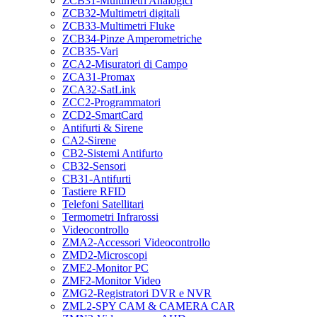
ZCB31-Multimetri Analogici
ZCB32-Multimetri digitali
ZCB33-Multimetri Fluke
ZCB34-Pinze Amperometriche
ZCB35-Vari
ZCA2-Misuratori di Campo
ZCA31-Promax
ZCA32-SatLink
ZCC2-Programmatori
ZCD2-SmartCard
Antifurti & Sirene
CA2-Sirene
CB2-Sistemi Antifurto
CB32-Sensori
CB31-Antifurti
Tastiere RFID
Telefoni Satellitari
Termometri Infrarossi
Videocontrollo
ZMA2-Accessori Videocontrollo
ZMD2-Microscopi
ZME2-Monitor PC
ZMF2-Monitor Video
ZMG2-Registratori DVR e NVR
ZML2-SPY CAM & CAMERA CAR