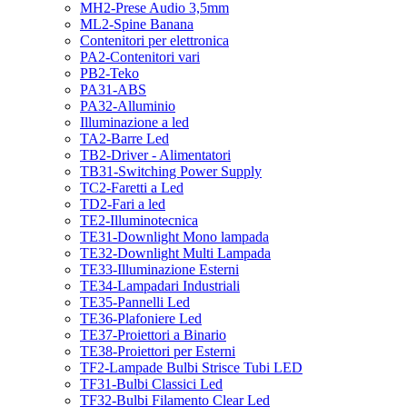
MH2-Prese Audio 3,5mm
ML2-Spine Banana
Contenitori per elettronica
PA2-Contenitori vari
PB2-Teko
PA31-ABS
PA32-Alluminio
Illuminazione a led
TA2-Barre Led
TB2-Driver - Alimentatori
TB31-Switching Power Supply
TC2-Faretti a Led
TD2-Fari a led
TE2-Illuminotecnica
TE31-Downlight Mono lampada
TE32-Downlight Multi Lampada
TE33-Illuminazione Esterni
TE34-Lampadari Industriali
TE35-Pannelli Led
TE36-Plafoniere Led
TE37-Proiettori a Binario
TE38-Proiettori per Esterni
TF2-Lampade Bulbi Strisce Tubi LED
TF31-Bulbi Classici Led
TF32-Bulbi Filamento Clear Led