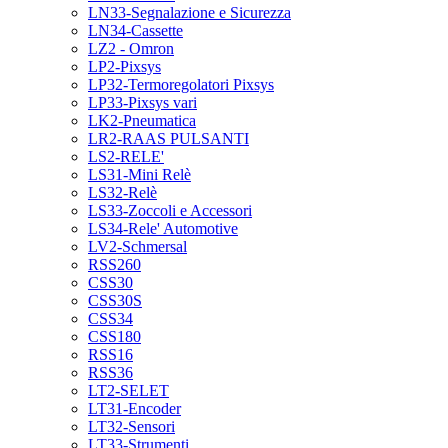
LN33-Segnalazione e Sicurezza
LN34-Cassette
LZ2 - Omron
LP2-Pixsys
LP32-Termoregolatori Pixsys
LP33-Pixsys vari
LK2-Pneumatica
LR2-RAAS PULSANTI
LS2-RELE'
LS31-Mini Relè
LS32-Relè
LS33-Zoccoli e Accessori
LS34-Rele' Automotive
LV2-Schmersal
RSS260
CSS30
CSS30S
CSS34
CSS180
RSS16
RSS36
LT2-SELET
LT31-Encoder
LT32-Sensori
LT33-Strumenti