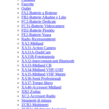
Fascette
Outlet
FA2-Batterie a Bottone
FB2-Batterie Alkaline e Litio
FC2-Batterie Dedicate
FC31-Batterie Videocamere
FD2-Batterie Piombo
FE2-Batterie Yuasa
Radio Ricetrasmittenti
XA2-Midland
XA31-Action Camera
XA31A-DashCam
XA31B-Fototrappola
XA32-Intercomunicanti Bluetooth
XA33-Midland CB
XA34-Midland VHF-UHF
XA35-Midland VHF Marini
XA36-Semi Professionali
XA37-Tempo libero
XA40-Accessori Midland
XB2-Zodiac
XC2-Accessori Radio
Strumenti di misura
ZCB2-Multimetri