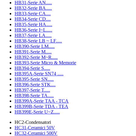
HB31-Serie AN.....
HB32-Serie BA.....
HB33-Serie CA....
HB34-Serie CD....
HB35-Serie HA.....
HB36-Serie I~L.....
HB37-Serie LA.....
HB38-Serie LB ~ LF.....
HB390-Serie LM.....
HB391-Serie M.....
HB392-Serie M~R.....
HB393-Serie Micro & Memorie
HB394-Serie S.....
HB395A-Serie SN74 .....
HB395-Serie SN.....
HB396-Serie STK....
HB397-Serie T.....
HB398-Serie TA.....
HB399A-Serie TAA - TCA
HB399B-Serie TDA - TEA
HB399E-Serie U~Z.....
HC2-Condensatori
HC31-Ceramici 50V
HC32-Ceramici 500V