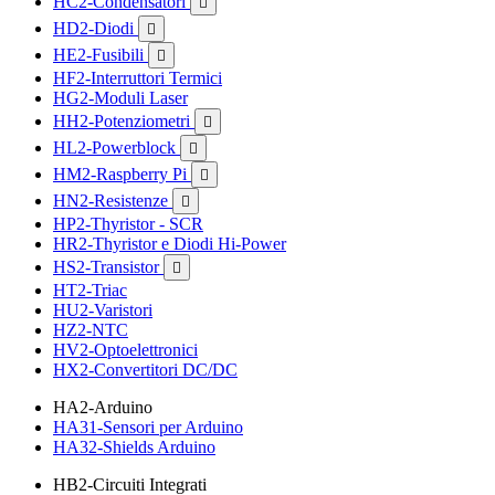
HC2-Condensatori

HD2-Diodi

HE2-Fusibili

HF2-Interruttori Termici
HG2-Moduli Laser
HH2-Potenziometri

HL2-Powerblock

HM2-Raspberry Pi

HN2-Resistenze

HP2-Thyristor - SCR
HR2-Thyristor e Diodi Hi-Power
HS2-Transistor

HT2-Triac
HU2-Varistori
HZ2-NTC
HV2-Optoelettronici
HX2-Convertitori DC/DC
HA2-Arduino
HA31-Sensori per Arduino
HA32-Shields Arduino
HB2-Circuiti Integrati