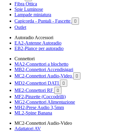
Fibra Ottica
Spie Luminose
Lampade miniatura
Capicorda - Puntali - Fascette

Outlet
Autoradio Accessori
EA2-Antenne Autoradio
EB2-Plance per autoradio
Connettori
MA2-Connettori a blochetto
MB2-Connettori Accendisigari
MC2-Connettori Audio-Video

MD2-Connettori DATI

ME2-Connettori RF

MF2-Pinzette (Coccodrilli)
MG2-Connettori Alimentazione
MH2-Prese Audio 3,5mm
ML2-Spine Banana
MC2-Connettori Audio-Video
Adattatori AV