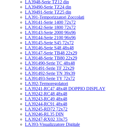
LA3948-Serie TZ12 din
LA39490-Serie TZ24 din
LA39491-Serie TZ25 din
LA391-Temporizzatori Zoccolati
LA39141-Serie 1400 72x72
LA39142-Serie 1800 72x72
LA39143-Serie 2000 96x96
LA39144-Serie 2100 96x96
LA39145-Serie S45 72x72
LA39146-Serie S48 48x48
LA39147-Serie TB48 22x29
LA39148-Serie TB80 22x29
LA391490-Serie TC 48x48
LA391491-Serie TF 22x29
LA391492-Serie TN 39x39
LA391493-Serie TY 72x72
LA392-Termoregolatori
LA39241-RC47 48x48 DOPPIO DISPLAY
LA39242-RC48 48x48
LA39243-RC49 48x48
LA39244-RC91 48x48
LA39245-RD72 72x72
LA39246-RL35 DIN
LA39247-RX02 33x75
LA393-Visualizzatore Digitale