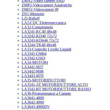
ZMN2-Video camere AHD
ZMP2-Videocamere Analogiche
ZMQ2-Videocamere IP
ZN1-Memorie
LJ2-Balluff
LA2-CDC Elettromeccanica
LA32-Contaimpulsi
LA3241-KC40 48x48
LA3242-KD40 72x72
LA3243-KD646 72x72
LA3244-TK48 48x48
LA33-Controllo Livello Liquidi
LA3341-GM64
LA3342-GS63
LA34-MOTORI
LA3441-M37
LA3442-M48
LA3443-M70
LA35-MOTORIDUTTORI
LA3541-AT MOTORIDUTTORE ALTO
LA3542-BT MOTORIDUTTORE BASSO
LA36-Programmatori a Camme
LA3641-4800
LA3642-4900
LA3643-4900DV