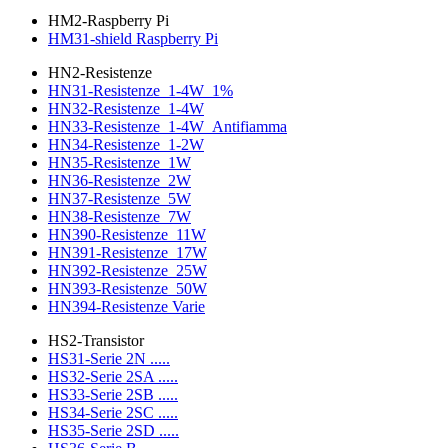
HM2-Raspberry Pi
HM31-shield Raspberry Pi
HN2-Resistenze
HN31-Resistenze_1-4W_1%
HN32-Resistenze_1-4W
HN33-Resistenze_1-4W_Antifiamma
HN34-Resistenze_1-2W
HN35-Resistenze_1W
HN36-Resistenze_2W
HN37-Resistenze_5W
HN38-Resistenze_7W
HN390-Resistenze_11W
HN391-Resistenze_17W
HN392-Resistenze_25W
HN393-Resistenze_50W
HN394-Resistenze Varie
HS2-Transistor
HS31-Serie 2N .....
HS32-Serie 2SA .....
HS33-Serie 2SB .....
HS34-Serie 2SC .....
HS35-Serie 2SD .....