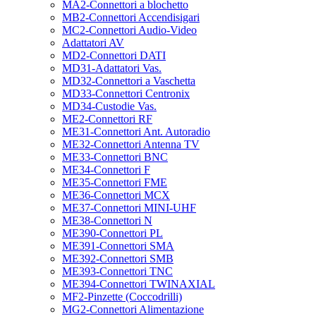
MA2-Connettori a blochetto
MB2-Connettori Accendisigari
MC2-Connettori Audio-Video
Adattatori AV
MD2-Connettori DATI
MD31-Adattatori Vas.
MD32-Connettori a Vaschetta
MD33-Connettori Centronix
MD34-Custodie Vas.
ME2-Connettori RF
ME31-Connettori Ant. Autoradio
ME32-Connettori Antenna TV
ME33-Connettori BNC
ME34-Connettori F
ME35-Connettori FME
ME36-Connettori MCX
ME37-Connettori MINI-UHF
ME38-Connettori N
ME390-Connettori PL
ME391-Connettori SMA
ME392-Connettori SMB
ME393-Connettori TNC
ME394-Connettori TWINAXIAL
MF2-Pinzette (Coccodrilli)
MG2-Connettori Alimentazione