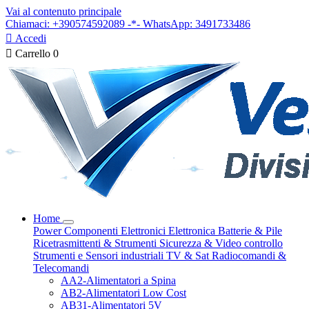
Vai al contenuto principale
Chiamaci: +390574592089 -*- WhatsApp: 3491733486

Accedi

Carrello
0
Home
Power
Componenti Elettronici
Elettronica
Batterie & Pile
Ricetrasmittenti & Strumenti
Sicurezza & Video controllo
Strumenti e Sensori industriali
TV & Sat
Radiocomandi &
Telecomandi
AA2-Alimentatori a Spina
AB2-Alimentatori Low Cost
AB31-Alimentatori 5V