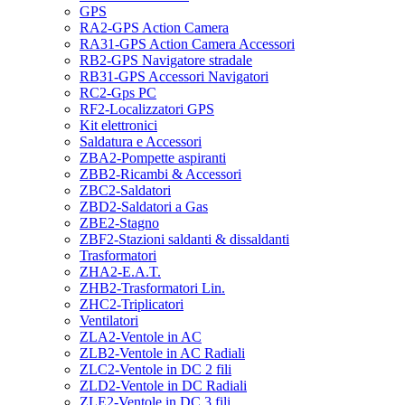
GPS
RA2-GPS Action Camera
RA31-GPS Action Camera Accessori
RB2-GPS Navigatore stradale
RB31-GPS Accessori Navigatori
RC2-Gps PC
RF2-Localizzatori GPS
Kit elettronici
Saldatura e Accessori
ZBA2-Pompette aspiranti
ZBB2-Ricambi & Accessori
ZBC2-Saldatori
ZBD2-Saldatori a Gas
ZBE2-Stagno
ZBF2-Stazioni saldanti & dissaldanti
Trasformatori
ZHA2-E.A.T.
ZHB2-Trasformatori Lin.
ZHC2-Triplicatori
Ventilatori
ZLA2-Ventole in AC
ZLB2-Ventole in AC Radiali
ZLC2-Ventole in DC 2 fili
ZLD2-Ventole in DC Radiali
ZLE2-Ventole in DC 3 fili