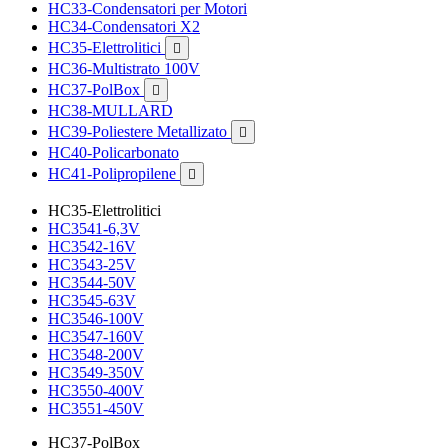
HC33-Condensatori per Motori
HC34-Condensatori X2
HC35-Elettrolitici

HC36-Multistrato 100V
HC37-PolBox

HC38-MULLARD
HC39-Poliestere Metallizato

HC40-Policarbonato
HC41-Polipropilene

HC35-Elettrolitici
HC3541-6,3V
HC3542-16V
HC3543-25V
HC3544-50V
HC3545-63V
HC3546-100V
HC3547-160V
HC3548-200V
HC3549-350V
HC3550-400V
HC3551-450V
HC37-PolBox