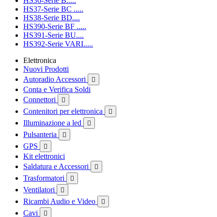
HS36-Serie B.....
HS37-Serie BC .....
HS38-Serie BD....
HS390-Serie BF .....
HS391-Serie BU....
HS392-Serie VARI.....
Elettronica
Nuovi Prodotti
Autoradio Accessori

Conta e Verifica Soldi
Connettori

Contenitori per elettronica

Illuminazione a led

Pulsanteria

GPS

Kit elettronici
Saldatura e Accessori

Trasformatori

Ventilatori

Ricambi Audio e Video

Cavi
