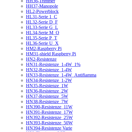
HH36-Trimmer
HH37-Manopole
HL2-Powerblock
HL31-Serie 1_C
HL32-Serie D_F
HL33-Serie G_L
HL34-Serie M_O
HL35-Serie P_T
HL36-Serie U_X
HM2-Raspberry Pi
HM31-shield Raspberry Pi
HN2-Resistenze
HN31-Resistenze_1-4W_1%
HN32-Resistenze_1-4W
HN33-Resistenze_1-4W_Antifiamma
HN34-Resistenze_1-2W
HN35-Resistenze_1W
HN36-Resistenze_2W
HN37-Resistenze_5W
HN38-Resistenze_7W
HN390-Resistenze_11W
HN391-Resistenze_17W
HN392-Resistenze_25W
HN393-Resistenze_50W
HN394-Resistenze Varie