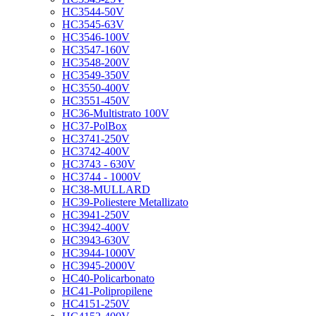
HC3544-50V
HC3545-63V
HC3546-100V
HC3547-160V
HC3548-200V
HC3549-350V
HC3550-400V
HC3551-450V
HC36-Multistrato 100V
HC37-PolBox
HC3741-250V
HC3742-400V
HC3743 - 630V
HC3744 - 1000V
HC38-MULLARD
HC39-Poliestere Metallizato
HC3941-250V
HC3942-400V
HC3943-630V
HC3944-1000V
HC3945-2000V
HC40-Policarbonato
HC41-Polipropilene
HC4151-250V