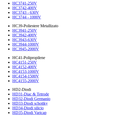
HC3741-250V
HC3742-400V
HC3743 - 630V
HC3744 - 1000V
HC39-Poliestere Metallizato
HC3941-250V
HC3942-400V
HC3943-630V
HC3944-1000V
HC3945-2000V
HC41-Polipropilene
HC4151-250V
HC4152-400V
HC4153-1000V
HC4154-1500V
HC4155-2000V
HD2-Diodi
HD31-Diac & Tetrode
HD32-Diodi Germanio
HD33-Diodi schottky
HD34-Diodi silicio
HD35-Diodi Varicap