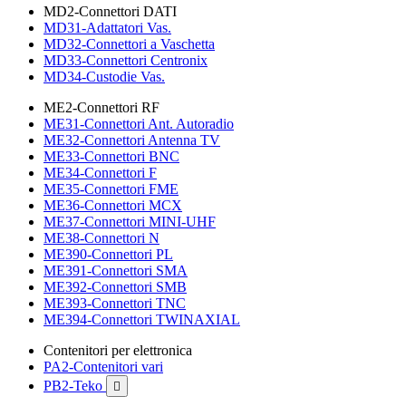
MD2-Connettori DATI
MD31-Adattatori Vas.
MD32-Connettori a Vaschetta
MD33-Connettori Centronix
MD34-Custodie Vas.
ME2-Connettori RF
ME31-Connettori Ant. Autoradio
ME32-Connettori Antenna TV
ME33-Connettori BNC
ME34-Connettori F
ME35-Connettori FME
ME36-Connettori MCX
ME37-Connettori MINI-UHF
ME38-Connettori N
ME390-Connettori PL
ME391-Connettori SMA
ME392-Connettori SMB
ME393-Connettori TNC
ME394-Connettori TWINAXIAL
Contenitori per elettronica
PA2-Contenitori vari
PB2-Teko
