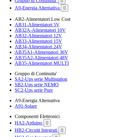
Gruppo di Continuita'

A9-Energia Alternativa

AB2-Alimentatori Low Cost
AB31-Alimentatori 5V
AB32A-Alimentatori 10V
AB32-Alimentatori 12V
AB33-Alimentatori 15V
AB34-Alimentatori 24V
AB35A1-Alimentatori 36V
AB35A2-Alimentatori 48V
AB35-Alimentatori MULTI
Gruppo di Continuita'
SA2-Ups serie Multistation
SB2-Ups serie NEMO
SC2-Ups serie Pure
A9-Energia Alternativa
A91-Solare
Componenti Elettronici
HA2-Arduino

HB2-Circuiti Integrati
