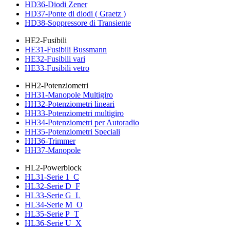
HD36-Diodi Zener
HD37-Ponte di diodi ( Graetz )
HD38-Soppressore di Transiente
HE2-Fusibili
HE31-Fusibili Bussmann
HE32-Fusibili vari
HE33-Fusibili vetro
HH2-Potenziometri
HH31-Manopole Multigiro
HH32-Potenziometri lineari
HH33-Potenziometri multigiro
HH34-Potenziometri per Autoradio
HH35-Potenziometri Speciali
HH36-Trimmer
HH37-Manopole
HL2-Powerblock
HL31-Serie 1_C
HL32-Serie D_F
HL33-Serie G_L
HL34-Serie M_O
HL35-Serie P_T
HL36-Serie U_X