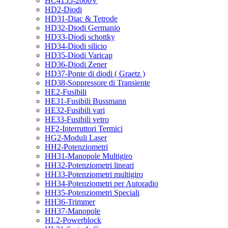
HC4155-2000V
HD2-Diodi
HD31-Diac & Tetrode
HD32-Diodi Germanio
HD33-Diodi schottky
HD34-Diodi silicio
HD35-Diodi Varicap
HD36-Diodi Zener
HD37-Ponte di diodi ( Graetz )
HD38-Soppressore di Transiente
HE2-Fusibili
HE31-Fusibili Bussmann
HE32-Fusibili vari
HE33-Fusibili vetro
HF2-Interruttori Termici
HG2-Moduli Laser
HH2-Potenziometri
HH31-Manopole Multigiro
HH32-Potenziometri lineari
HH33-Potenziometri multigiro
HH34-Potenziometri per Autoradio
HH35-Potenziometri Speciali
HH36-Trimmer
HH37-Manopole
HL2-Powerblock