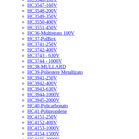
HC3547-160V
HC3548-200V
HC3549-350V
HC3550-400V
HC3551-450V
HC36-Multistrato 100V
HC37-PolBox
HC3741-250V
HC3742-400V
HC3743 - 630V
HC3744 - 1000V
HC38-MULLARD
HC39-Poliestere Metallizato
HC3941-250V
HC3942-400V
HC3943-630V
HC3944-1000V
HC3945-2000V
HC40-Policarbonato
HC41-Polipropilene
HC4151-250V
HC4152-400V
HC4153-1000V
HC4154-1500V