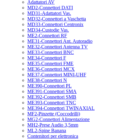
Adattatori AV
MD2-Connettori DATI
MD31-Adattatori Vas.
MD32-Connettori a Vaschetta
MD33-Connettori Centronix
MD34-Custodie Vas.
ME2-Connettori RF
ME31-Connettori Ant. Autoradio
ME32-Connettori Antenna TV
ME33-Connettori BNC
ME34-Connettori F
ME35-Connettori FME
ME36-Connettori MCX
ME37-Connettori MINI-UHF
ME38-Connettori N
ME390-Connettori PL
ME391-Connettori SMA
ME392-Connettori SMB
ME393-Connettori TNC
ME394-Connettori TWINAXIAL
MF2-Pinzette (Coccodrilli)
MG2-Connettori Alimentazione
MH2-Prese Audio 3,5mm
ML2-Spine Banana
Contenitori per elettronica