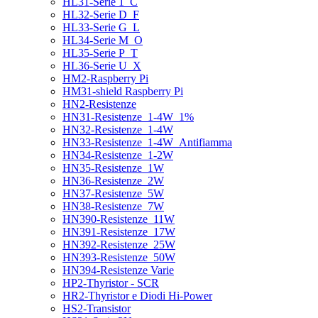
HL31-Serie 1_C
HL32-Serie D_F
HL33-Serie G_L
HL34-Serie M_O
HL35-Serie P_T
HL36-Serie U_X
HM2-Raspberry Pi
HM31-shield Raspberry Pi
HN2-Resistenze
HN31-Resistenze_1-4W_1%
HN32-Resistenze_1-4W
HN33-Resistenze_1-4W_Antifiamma
HN34-Resistenze_1-2W
HN35-Resistenze_1W
HN36-Resistenze_2W
HN37-Resistenze_5W
HN38-Resistenze_7W
HN390-Resistenze_11W
HN391-Resistenze_17W
HN392-Resistenze_25W
HN393-Resistenze_50W
HN394-Resistenze Varie
HP2-Thyristor - SCR
HR2-Thyristor e Diodi Hi-Power
HS2-Transistor