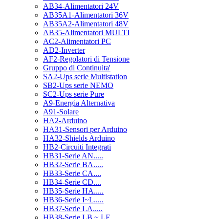
AB34-Alimentatori 24V
AB35A1-Alimentatori 36V
AB35A2-Alimentatori 48V
AB35-Alimentatori MULTI
AC2-Alimentatori PC
AD2-Inverter
AF2-Regolatori di Tensione
Gruppo di Continuita'
SA2-Ups serie Multistation
SB2-Ups serie NEMO
SC2-Ups serie Pure
A9-Energia Alternativa
A91-Solare
HA2-Arduino
HA31-Sensori per Arduino
HA32-Shields Arduino
HB2-Circuiti Integrati
HB31-Serie AN.....
HB32-Serie BA.....
HB33-Serie CA....
HB34-Serie CD....
HB35-Serie HA.....
HB36-Serie I~L.....
HB37-Serie LA.....
HB38-Serie LB ~ LF.....