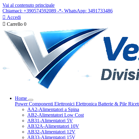
Vai al contenuto principale
Chiamaci: +390574592089 -*- WhatsApp: 3491733486

Accedi

Carrello
0
Home
Power
Componenti Elettronici
Elettronica
Batterie & Pile
Ricet
AA2-Alimentatori a Spina
AB2-Alimentatori Low Cost
AB31-Alimentatori 5V
AB32A-Alimentatori 10V
AB32-Alimentatori 12V
AB33-Alimentatori 15V