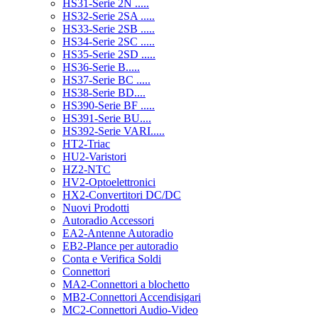
HS31-Serie 2N .....
HS32-Serie 2SA .....
HS33-Serie 2SB .....
HS34-Serie 2SC .....
HS35-Serie 2SD .....
HS36-Serie B.....
HS37-Serie BC .....
HS38-Serie BD....
HS390-Serie BF .....
HS391-Serie BU....
HS392-Serie VARI.....
HT2-Triac
HU2-Varistori
HZ2-NTC
HV2-Optoelettronici
HX2-Convertitori DC/DC
Nuovi Prodotti
Autoradio Accessori
EA2-Antenne Autoradio
EB2-Plance per autoradio
Conta e Verifica Soldi
Connettori
MA2-Connettori a blochetto
MB2-Connettori Accendisigari
MC2-Connettori Audio-Video