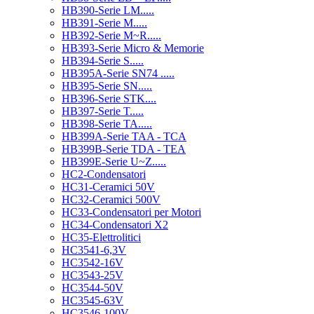
HB390-Serie LM.....
HB391-Serie M.....
HB392-Serie M~R.....
HB393-Serie Micro & Memorie
HB394-Serie S.....
HB395A-Serie SN74 .....
HB395-Serie SN.....
HB396-Serie STK....
HB397-Serie T.....
HB398-Serie TA.....
HB399A-Serie TAA - TCA
HB399B-Serie TDA - TEA
HB399E-Serie U~Z.....
HC2-Condensatori
HC31-Ceramici 50V
HC32-Ceramici 500V
HC33-Condensatori per Motori
HC34-Condensatori X2
HC35-Elettrolitici
HC3541-6,3V
HC3542-16V
HC3543-25V
HC3544-50V
HC3545-63V
HC3546-100V