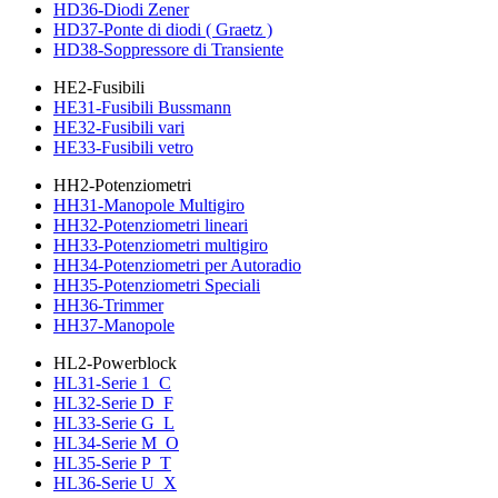
HD36-Diodi Zener
HD37-Ponte di diodi ( Graetz )
HD38-Soppressore di Transiente
HE2-Fusibili
HE31-Fusibili Bussmann
HE32-Fusibili vari
HE33-Fusibili vetro
HH2-Potenziometri
HH31-Manopole Multigiro
HH32-Potenziometri lineari
HH33-Potenziometri multigiro
HH34-Potenziometri per Autoradio
HH35-Potenziometri Speciali
HH36-Trimmer
HH37-Manopole
HL2-Powerblock
HL31-Serie 1_C
HL32-Serie D_F
HL33-Serie G_L
HL34-Serie M_O
HL35-Serie P_T
HL36-Serie U_X