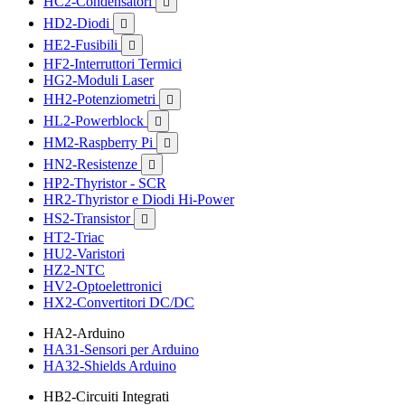
HC2-Condensatori

HD2-Diodi

HE2-Fusibili

HF2-Interruttori Termici
HG2-Moduli Laser
HH2-Potenziometri

HL2-Powerblock

HM2-Raspberry Pi

HN2-Resistenze

HP2-Thyristor - SCR
HR2-Thyristor e Diodi Hi-Power
HS2-Transistor

HT2-Triac
HU2-Varistori
HZ2-NTC
HV2-Optoelettronici
HX2-Convertitori DC/DC
HA2-Arduino
HA31-Sensori per Arduino
HA32-Shields Arduino
HB2-Circuiti Integrati