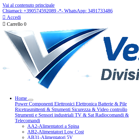
Vai al contenuto principale
Chiamaci: +390574592089 -*- WhatsApp: 3491733486

Accedi

Carrello
0
Home
Power
Componenti Elettronici
Elettronica
Batterie & Pile
Ricetrasmittenti & Strumenti
Sicurezza & Video controllo
Strumenti e Sensori industriali
TV & Sat
Radiocomandi &
Telecomandi
AA2-Alimentatori a Spina
AB2-Alimentatori Low Cost
AB31-Alimentatori 5V