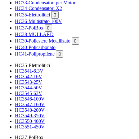
HC33-Condensatori per Motori
HC34-Condensatori X2
HC35-Elettrolitici

HC36-Multistrato 100V
HC37-PolBox

HC38-MULLARD
HC39-Poliestere Metallizato

HC40-Policarbonato
HC41-Polipropilene

HC35-Elettrolitici
HC3541-6,3V
HC3542-16V
HC3543-25V
HC3544-50V
HC3545-63V
HC3546-100V
HC3547-160V
HC3548-200V
HC3549-350V
HC3550-400V
HC3551-450V
HC37-PolBox