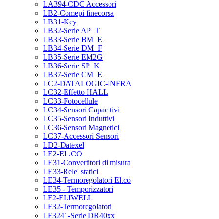
LA394-CDC Accessori
LB2-Comepi finecorsa
LB31-Key
LB32-Serie AP_T
LB33-Serie BM_E
LB34-Serie DM_F
LB35-Serie EM2G
LB36-Serie SP_K
LB37-Serie CM_E
LC2-DATALOGIC-INFRA
LC32-Effetto HALL
LC33-Fotocellule
LC34-Sensori Capacitivi
LC35-Sensori Induttivi
LC36-Sensori Magnetici
LC37-Accessori Sensori
LD2-Datexel
LE2-EL.CO
LE31-Convertitori di misura
LE33-Rele' statici
LE34-Termoregolatori El.co
LE35 - Temporizzatori
LF2-ELIWELL
LF32-Termoregolatori
LF3241-Serie DR40xx