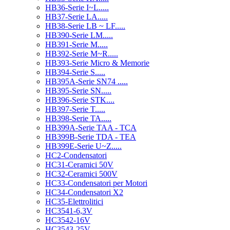
HB36-Serie I~L.....
HB37-Serie LA.....
HB38-Serie LB ~ LF.....
HB390-Serie LM.....
HB391-Serie M.....
HB392-Serie M~R.....
HB393-Serie Micro & Memorie
HB394-Serie S.....
HB395A-Serie SN74 .....
HB395-Serie SN.....
HB396-Serie STK....
HB397-Serie T.....
HB398-Serie TA.....
HB399A-Serie TAA - TCA
HB399B-Serie TDA - TEA
HB399E-Serie U~Z.....
HC2-Condensatori
HC31-Ceramici 50V
HC32-Ceramici 500V
HC33-Condensatori per Motori
HC34-Condensatori X2
HC35-Elettrolitici
HC3541-6,3V
HC3542-16V
HC3543-25V