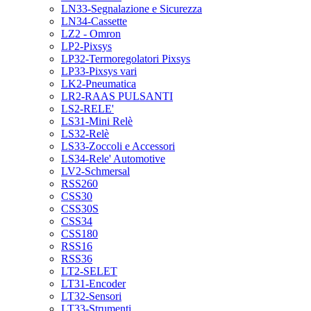
LN33-Segnalazione e Sicurezza
LN34-Cassette
LZ2 - Omron
LP2-Pixsys
LP32-Termoregolatori Pixsys
LP33-Pixsys vari
LK2-Pneumatica
LR2-RAAS PULSANTI
LS2-RELE'
LS31-Mini Relè
LS32-Relè
LS33-Zoccoli e Accessori
LS34-Rele' Automotive
LV2-Schmersal
RSS260
CSS30
CSS30S
CSS34
CSS180
RSS16
RSS36
LT2-SELET
LT31-Encoder
LT32-Sensori
LT33-Strumenti