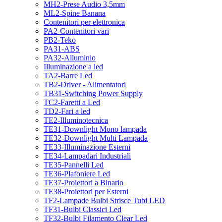
MH2-Prese Audio 3,5mm
ML2-Spine Banana
Contenitori per elettronica
PA2-Contenitori vari
PB2-Teko
PA31-ABS
PA32-Alluminio
Illuminazione a led
TA2-Barre Led
TB2-Driver - Alimentatori
TB31-Switching Power Supply
TC2-Faretti a Led
TD2-Fari a led
TE2-Illuminotecnica
TE31-Downlight Mono lampada
TE32-Downlight Multi Lampada
TE33-Illuminazione Esterni
TE34-Lampadari Industriali
TE35-Pannelli Led
TE36-Plafoniere Led
TE37-Proiettori a Binario
TE38-Proiettori per Esterni
TF2-Lampade Bulbi Strisce Tubi LED
TF31-Bulbi Classici Led
TF32-Bulbi Filamento Clear Led