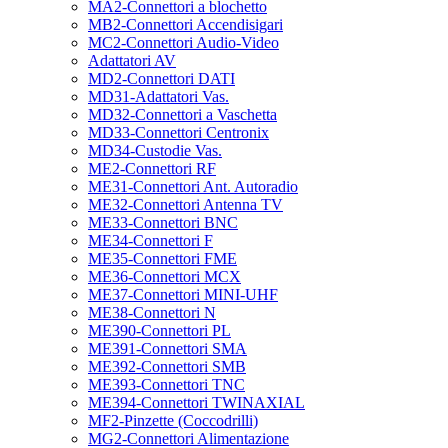
MA2-Connettori a blochetto
MB2-Connettori Accendisigari
MC2-Connettori Audio-Video
Adattatori AV
MD2-Connettori DATI
MD31-Adattatori Vas.
MD32-Connettori a Vaschetta
MD33-Connettori Centronix
MD34-Custodie Vas.
ME2-Connettori RF
ME31-Connettori Ant. Autoradio
ME32-Connettori Antenna TV
ME33-Connettori BNC
ME34-Connettori F
ME35-Connettori FME
ME36-Connettori MCX
ME37-Connettori MINI-UHF
ME38-Connettori N
ME390-Connettori PL
ME391-Connettori SMA
ME392-Connettori SMB
ME393-Connettori TNC
ME394-Connettori TWINAXIAL
MF2-Pinzette (Coccodrilli)
MG2-Connettori Alimentazione