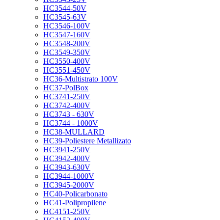
HC3544-50V
HC3545-63V
HC3546-100V
HC3547-160V
HC3548-200V
HC3549-350V
HC3550-400V
HC3551-450V
HC36-Multistrato 100V
HC37-PolBox
HC3741-250V
HC3742-400V
HC3743 - 630V
HC3744 - 1000V
HC38-MULLARD
HC39-Poliestere Metallizato
HC3941-250V
HC3942-400V
HC3943-630V
HC3944-1000V
HC3945-2000V
HC40-Policarbonato
HC41-Polipropilene
HC4151-250V