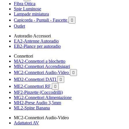
Fibra Ottica
Spie Luminose
Lampade miniatura
Capicorda - Puntali - Fascette

Outlet
Autoradio Accessori
EA2-Antenne Autoradio
EB2-Plance per autoradio
Connettori
MA2-Connettori a blochetto
MB2-Connettori Accendisigari
MC2-Connettori Audio-Video

MD2-Connettori DATI

ME2-Connettori RF

MF2-Pinzette (Coccodrilli)
MG2-Connettori Alimentazione
MH2-Prese Audio 3,5mm
ML2-Spine Banana
MC2-Connettori Audio-Video
Adattatori AV