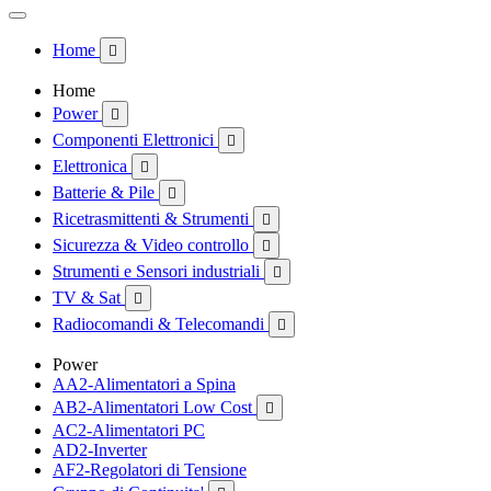
Home

Home
Power

Componenti Elettronici

Elettronica

Batterie & Pile

Ricetrasmittenti & Strumenti

Sicurezza & Video controllo

Strumenti e Sensori industriali

TV & Sat

Radiocomandi & Telecomandi

Power
AA2-Alimentatori a Spina
AB2-Alimentatori Low Cost

AC2-Alimentatori PC
AD2-Inverter
AF2-Regolatori di Tensione