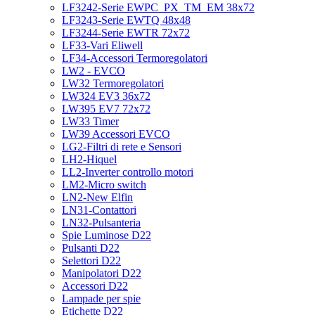
LF3242-Serie EWPC_PX_TM_EM 38x72
LF3243-Serie EWTQ 48x48
LF3244-Serie EWTR 72x72
LF33-Vari Eliwell
LF34-Accessori Termoregolatori
LW2 - EVCO
LW32 Termoregolatori
LW324 EV3 36x72
LW395 EV7 72x72
LW33 Timer
LW39 Accessori EVCO
LG2-Filtri di rete e Sensori
LH2-Hiquel
LL2-Inverter controllo motori
LM2-Micro switch
LN2-New Elfin
LN31-Contattori
LN32-Pulsanteria
Spie Luminose D22
Pulsanti D22
Selettori D22
Manipolatori D22
Accessori D22
Lampade per spie
Etichette D22