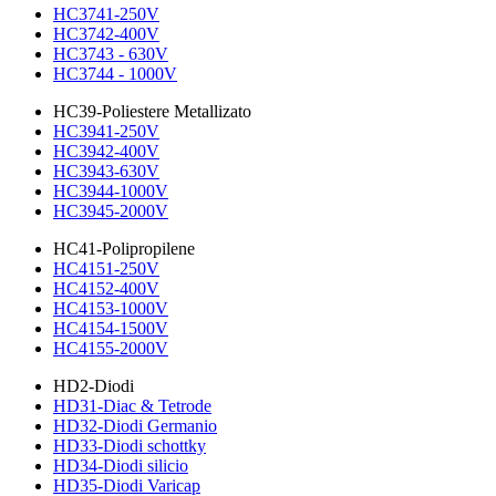
HC3741-250V
HC3742-400V
HC3743 - 630V
HC3744 - 1000V
HC39-Poliestere Metallizato
HC3941-250V
HC3942-400V
HC3943-630V
HC3944-1000V
HC3945-2000V
HC41-Polipropilene
HC4151-250V
HC4152-400V
HC4153-1000V
HC4154-1500V
HC4155-2000V
HD2-Diodi
HD31-Diac & Tetrode
HD32-Diodi Germanio
HD33-Diodi schottky
HD34-Diodi silicio
HD35-Diodi Varicap