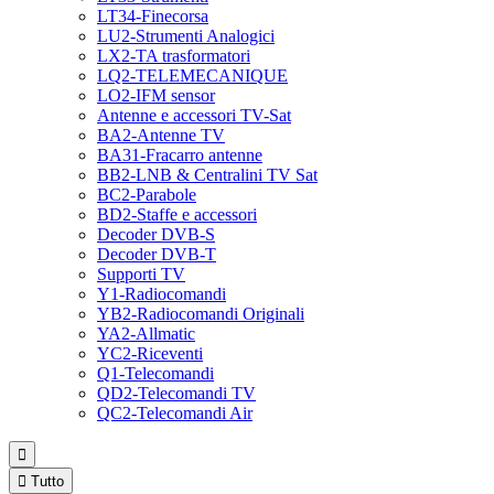
LT34-Finecorsa
LU2-Strumenti Analogici
LX2-TA trasformatori
LQ2-TELEMECANIQUE
LO2-IFM sensor
Antenne e accessori TV-Sat
BA2-Antenne TV
BA31-Fracarro antenne
BB2-LNB & Centralini TV Sat
BC2-Parabole
BD2-Staffe e accessori
Decoder DVB-S
Decoder DVB-T
Supporti TV
Y1-Radiocomandi
YB2-Radiocomandi Originali
YA2-Allmatic
YC2-Riceventi
Q1-Telecomandi
QD2-Telecomandi TV
QC2-Telecomandi Air


Tutto