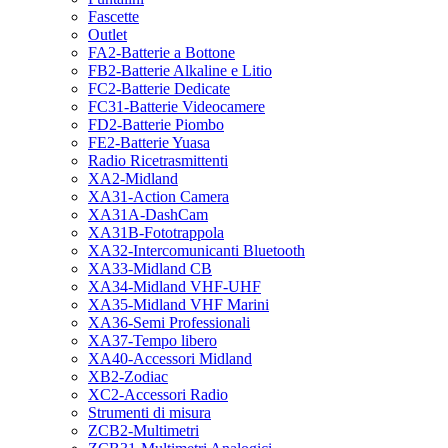
Fascette
Outlet
FA2-Batterie a Bottone
FB2-Batterie Alkaline e Litio
FC2-Batterie Dedicate
FC31-Batterie Videocamere
FD2-Batterie Piombo
FE2-Batterie Yuasa
Radio Ricetrasmittenti
XA2-Midland
XA31-Action Camera
XA31A-DashCam
XA31B-Fototrappola
XA32-Intercomunicanti Bluetooth
XA33-Midland CB
XA34-Midland VHF-UHF
XA35-Midland VHF Marini
XA36-Semi Professionali
XA37-Tempo libero
XA40-Accessori Midland
XB2-Zodiac
XC2-Accessori Radio
Strumenti di misura
ZCB2-Multimetri