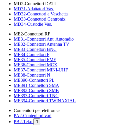
MD2-Connettori DATI
MD31-Adattatori Vas.
MD32-Connettori a Vaschetta
MD33-Connettori Centronix
MD34-Custodie Vas.
ME2-Connettori RF
ME31-Connettori Ant. Autoradio
ME32-Connettori Antenna TV
ME33-Connettori BNC
ME34-Connettori F
ME35-Connettori FME
ME36-Connettori MCX
ME37-Connettori MINI-UHF
ME38-Connettori N
ME390-Connettori PL
ME391-Connettori SMA
ME392-Connettori SMB
ME393-Connettori TNC
ME394-Connettori TWINAXIAL
Contenitori per elettronica
PA2-Contenitori vari
PB2-Teko
