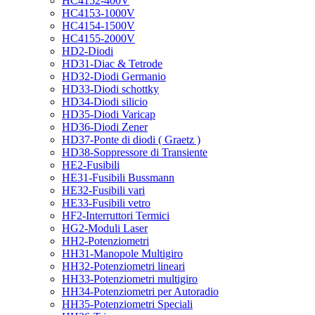
HC4152-400V
HC4153-1000V
HC4154-1500V
HC4155-2000V
HD2-Diodi
HD31-Diac & Tetrode
HD32-Diodi Germanio
HD33-Diodi schottky
HD34-Diodi silicio
HD35-Diodi Varicap
HD36-Diodi Zener
HD37-Ponte di diodi ( Graetz )
HD38-Soppressore di Transiente
HE2-Fusibili
HE31-Fusibili Bussmann
HE32-Fusibili vari
HE33-Fusibili vetro
HF2-Interruttori Termici
HG2-Moduli Laser
HH2-Potenziometri
HH31-Manopole Multigiro
HH32-Potenziometri lineari
HH33-Potenziometri multigiro
HH34-Potenziometri per Autoradio
HH35-Potenziometri Speciali