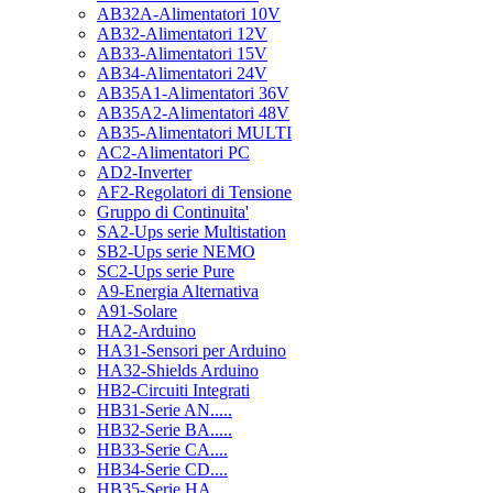
AB32A-Alimentatori 10V
AB32-Alimentatori 12V
AB33-Alimentatori 15V
AB34-Alimentatori 24V
AB35A1-Alimentatori 36V
AB35A2-Alimentatori 48V
AB35-Alimentatori MULTI
AC2-Alimentatori PC
AD2-Inverter
AF2-Regolatori di Tensione
Gruppo di Continuita'
SA2-Ups serie Multistation
SB2-Ups serie NEMO
SC2-Ups serie Pure
A9-Energia Alternativa
A91-Solare
HA2-Arduino
HA31-Sensori per Arduino
HA32-Shields Arduino
HB2-Circuiti Integrati
HB31-Serie AN.....
HB32-Serie BA.....
HB33-Serie CA....
HB34-Serie CD....
HB35-Serie HA.....