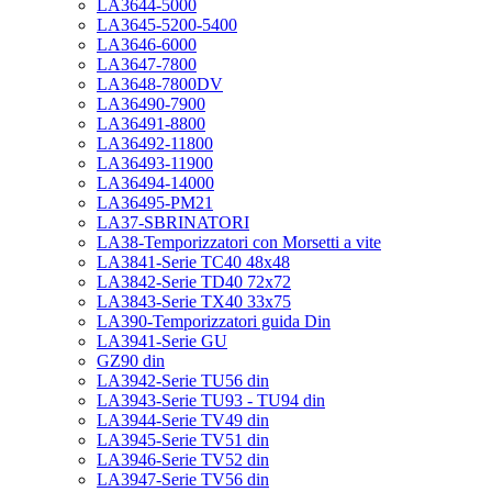
LA3644-5000
LA3645-5200-5400
LA3646-6000
LA3647-7800
LA3648-7800DV
LA36490-7900
LA36491-8800
LA36492-11800
LA36493-11900
LA36494-14000
LA36495-PM21
LA37-SBRINATORI
LA38-Temporizzatori con Morsetti a vite
LA3841-Serie TC40 48x48
LA3842-Serie TD40 72x72
LA3843-Serie TX40 33x75
LA390-Temporizzatori guida Din
LA3941-Serie GU
GZ90 din
LA3942-Serie TU56 din
LA3943-Serie TU93 - TU94 din
LA3944-Serie TV49 din
LA3945-Serie TV51 din
LA3946-Serie TV52 din
LA3947-Serie TV56 din