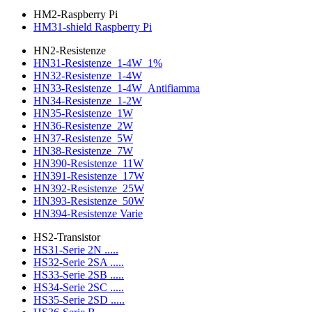
HM2-Raspberry Pi
HM31-shield Raspberry Pi
HN2-Resistenze
HN31-Resistenze_1-4W_1%
HN32-Resistenze_1-4W
HN33-Resistenze_1-4W_Antifiamma
HN34-Resistenze_1-2W
HN35-Resistenze_1W
HN36-Resistenze_2W
HN37-Resistenze_5W
HN38-Resistenze_7W
HN390-Resistenze_11W
HN391-Resistenze_17W
HN392-Resistenze_25W
HN393-Resistenze_50W
HN394-Resistenze Varie
HS2-Transistor
HS31-Serie 2N .....
HS32-Serie 2SA .....
HS33-Serie 2SB .....
HS34-Serie 2SC .....
HS35-Serie 2SD .....