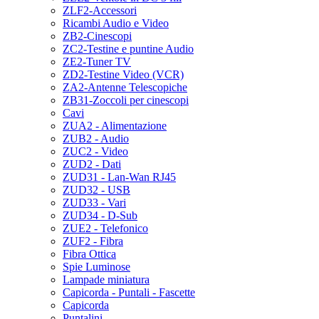
ZLF2-Accessori
Ricambi Audio e Video
ZB2-Cinescopi
ZC2-Testine e puntine Audio
ZE2-Tuner TV
ZD2-Testine Video (VCR)
ZA2-Antenne Telescopiche
ZB31-Zoccoli per cinescopi
Cavi
ZUA2 - Alimentazione
ZUB2 - Audio
ZUC2 - Video
ZUD2 - Dati
ZUD31 - Lan-Wan RJ45
ZUD32 - USB
ZUD33 - Vari
ZUD34 - D-Sub
ZUE2 - Telefonico
ZUF2 - Fibra
Fibra Ottica
Spie Luminose
Lampade miniatura
Capicorda - Puntali - Fascette
Capicorda
Puntalini