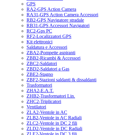
GPS
RA2-GPS Action Camera
RA31-GPS Action Camera Accessori
RB2-GPS Navigatore stradale
RB31-GPS Accessori Navigatori
RC2-Gps PC
RF2-Localizzatori GPS
Kit elettronici
Saldatura e Accessori
ZBA2-Pompette aspiranti
ZBB2-Ricambi & Accessori
ZBC2-Saldatori
ZBD2-Saldatori a Gas
ZBE2-Stagno
ZBF2-Stazioni saldanti & dissaldanti
Trasformatori
ZHA2-E.A.T.
ZHB2-Trasformatori Lin.
ZHC2-Triplicatori
Ventilatori
ZLA2-Ventole in AC
ZLB2-Ventole in AC Radiali
ZLC2-Ventole in DC 2 fili
ZLD2-Ventole in DC Radiali
ZLE2-Ventole in DC 3 fili