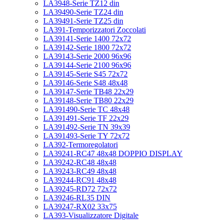
LA3948-Serie TZ12 din
LA39490-Serie TZ24 din
LA39491-Serie TZ25 din
LA391-Temporizzatori Zoccolati
LA39141-Serie 1400 72x72
LA39142-Serie 1800 72x72
LA39143-Serie 2000 96x96
LA39144-Serie 2100 96x96
LA39145-Serie S45 72x72
LA39146-Serie S48 48x48
LA39147-Serie TB48 22x29
LA39148-Serie TB80 22x29
LA391490-Serie TC 48x48
LA391491-Serie TF 22x29
LA391492-Serie TN 39x39
LA391493-Serie TY 72x72
LA392-Termoregolatori
LA39241-RC47 48x48 DOPPIO DISPLAY
LA39242-RC48 48x48
LA39243-RC49 48x48
LA39244-RC91 48x48
LA39245-RD72 72x72
LA39246-RL35 DIN
LA39247-RX02 33x75
LA393-Visualizzatore Digitale