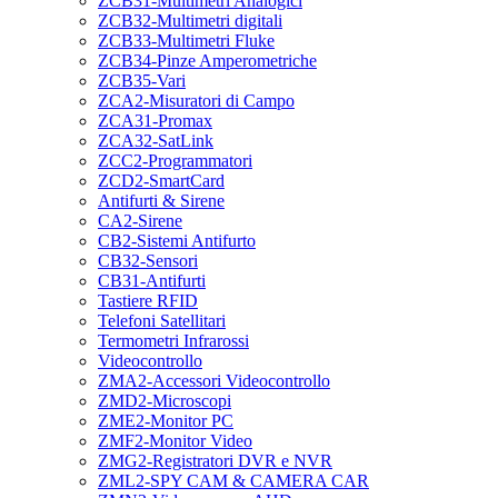
ZCB31-Multimetri Analogici
ZCB32-Multimetri digitali
ZCB33-Multimetri Fluke
ZCB34-Pinze Amperometriche
ZCB35-Vari
ZCA2-Misuratori di Campo
ZCA31-Promax
ZCA32-SatLink
ZCC2-Programmatori
ZCD2-SmartCard
Antifurti & Sirene
CA2-Sirene
CB2-Sistemi Antifurto
CB32-Sensori
CB31-Antifurti
Tastiere RFID
Telefoni Satellitari
Termometri Infrarossi
Videocontrollo
ZMA2-Accessori Videocontrollo
ZMD2-Microscopi
ZME2-Monitor PC
ZMF2-Monitor Video
ZMG2-Registratori DVR e NVR
ZML2-SPY CAM & CAMERA CAR