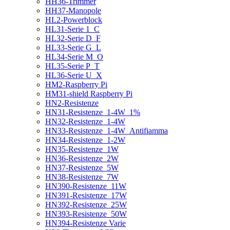
HH36-Trimmer
HH37-Manopole
HL2-Powerblock
HL31-Serie 1_C
HL32-Serie D_F
HL33-Serie G_L
HL34-Serie M_O
HL35-Serie P_T
HL36-Serie U_X
HM2-Raspberry Pi
HM31-shield Raspberry Pi
HN2-Resistenze
HN31-Resistenze_1-4W_1%
HN32-Resistenze_1-4W
HN33-Resistenze_1-4W_Antifiamma
HN34-Resistenze_1-2W
HN35-Resistenze_1W
HN36-Resistenze_2W
HN37-Resistenze_5W
HN38-Resistenze_7W
HN390-Resistenze_11W
HN391-Resistenze_17W
HN392-Resistenze_25W
HN393-Resistenze_50W
HN394-Resistenze Varie