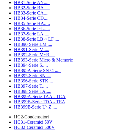
HB31-Serie AN.....
HB32-Serie BA.....
HB33-Serie CA....
HB34-Serie CD....
HB35-Serie HA.....
HB36-Serie I~L.....
HB37-Serie LA.....
HB38-Serie LB ~ LF.....
HB390-Serie LM.....
HB391-Serie M.....
HB392-Serie M~R.....
HB393-Serie Micro & Memorie
HB394-Serie S.....
HB395A-Serie SN74 .....
HB395-Serie SN.....
HB396-Serie STK....
HB397-Serie T.....
HB398-Serie TA.....
HB399A-Serie TAA - TCA
HB399B-Serie TDA - TEA
HB399E-Serie U~Z.....
HC2-Condensatori
HC31-Ceramici 50V
HC32-Ceramici 500V