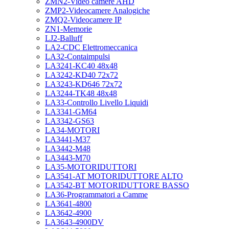
ZMN2-Video camere AHD
ZMP2-Videocamere Analogiche
ZMQ2-Videocamere IP
ZN1-Memorie
LJ2-Balluff
LA2-CDC Elettromeccanica
LA32-Contaimpulsi
LA3241-KC40 48x48
LA3242-KD40 72x72
LA3243-KD646 72x72
LA3244-TK48 48x48
LA33-Controllo Livello Liquidi
LA3341-GM64
LA3342-GS63
LA34-MOTORI
LA3441-M37
LA3442-M48
LA3443-M70
LA35-MOTORIDUTTORI
LA3541-AT MOTORIDUTTORE ALTO
LA3542-BT MOTORIDUTTORE BASSO
LA36-Programmatori a Camme
LA3641-4800
LA3642-4900
LA3643-4900DV