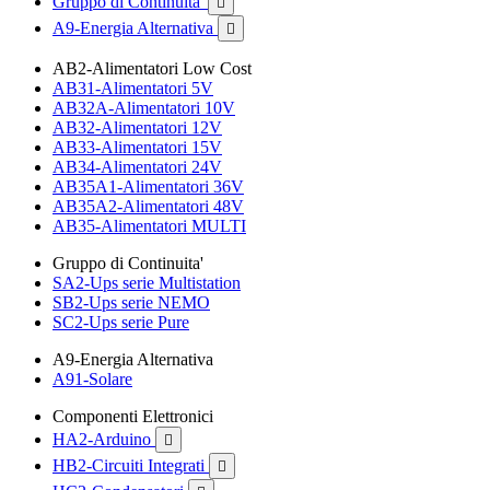
Gruppo di Continuita'

A9-Energia Alternativa

AB2-Alimentatori Low Cost
AB31-Alimentatori 5V
AB32A-Alimentatori 10V
AB32-Alimentatori 12V
AB33-Alimentatori 15V
AB34-Alimentatori 24V
AB35A1-Alimentatori 36V
AB35A2-Alimentatori 48V
AB35-Alimentatori MULTI
Gruppo di Continuita'
SA2-Ups serie Multistation
SB2-Ups serie NEMO
SC2-Ups serie Pure
A9-Energia Alternativa
A91-Solare
Componenti Elettronici
HA2-Arduino

HB2-Circuiti Integrati
