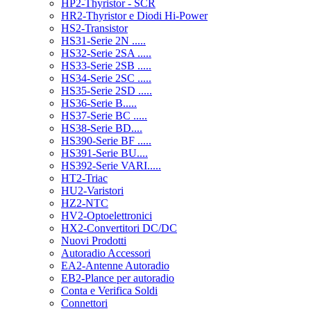
HP2-Thyristor - SCR
HR2-Thyristor e Diodi Hi-Power
HS2-Transistor
HS31-Serie 2N .....
HS32-Serie 2SA .....
HS33-Serie 2SB .....
HS34-Serie 2SC .....
HS35-Serie 2SD .....
HS36-Serie B.....
HS37-Serie BC .....
HS38-Serie BD....
HS390-Serie BF .....
HS391-Serie BU....
HS392-Serie VARI.....
HT2-Triac
HU2-Varistori
HZ2-NTC
HV2-Optoelettronici
HX2-Convertitori DC/DC
Nuovi Prodotti
Autoradio Accessori
EA2-Antenne Autoradio
EB2-Plance per autoradio
Conta e Verifica Soldi
Connettori