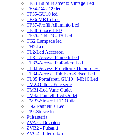
TF33-Bulbi Filamento Vintage Led
TF34-G4 - G9 led
TF35-GU10 led
TF36-MR16 Led
TF37-Profili Alluminio Led
TF38-Strisce LED
TF39-Tubi T8 - T5 Led
TG2-Lampade led
TH2-Led
TL2-Led Accessori
TL31-Access. Pannelli Led
TL32-Access. Plafoniere Led
TL33-Access. Proiettori a Binario Led
TL34-Access. TubiFlex-Strisce Led
TL35-Portafaretti GU10 - MR16 Led
TM2-Outlet - Fine serie
TM31-Led Varie Outlet
TM32-Pannelli Led Outlet
TM33-Strisce LED Outlet
TN2-Pannelli a Led
TP2-Strisce led
Pulsanteria
ZVA2 - Deviatori
ZVB2 - Pulsanti
ZVC2 - Interruttori