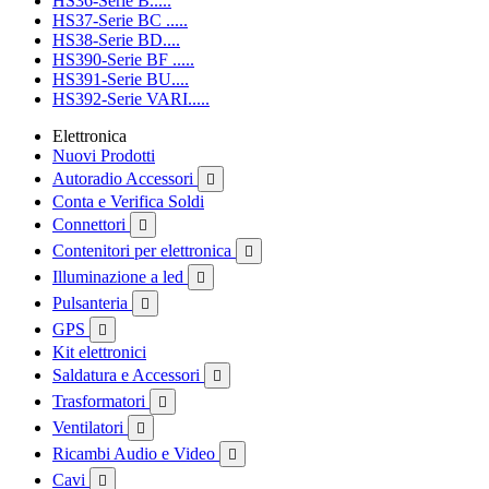
HS36-Serie B.....
HS37-Serie BC .....
HS38-Serie BD....
HS390-Serie BF .....
HS391-Serie BU....
HS392-Serie VARI.....
Elettronica
Nuovi Prodotti
Autoradio Accessori

Conta e Verifica Soldi
Connettori

Contenitori per elettronica

Illuminazione a led

Pulsanteria

GPS

Kit elettronici
Saldatura e Accessori

Trasformatori

Ventilatori

Ricambi Audio e Video

Cavi
