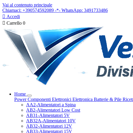
Vai al contenuto principale
Chiamaci: +390574592089 -*- WhatsApp: 3491733486

Accedi

Carrello
0
Home
Power
Componenti Elettronici
Elettronica
Batterie & Pile
Ricet
AA2-Alimentatori a Spina
AB2-Alimentatori Low Cost
AB31-Alimentatori 5V
AB32A-Alimentatori 10V
AB32-Alimentatori 12V
AB33-Alimentatori 15V