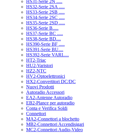
HS31-Serie 2N .....
HS32-Serie 2SA .....
HS33-Serie 2SB .....
HS34-Serie 2SC .....
HS35-Serie 2SD .....
HS36-Serie B.....
HS37-Serie BC .....
HS38-Serie BD....
HS390-Serie BF .....
HS391-Serie BU....
HS392-Serie VARI.....
HT2-Triac
HU2-Varistori
HZ2-NTC
HV2-Optoelettronici
HX2-Convertitori DC/DC
Nuovi Prodotti
Autoradio Accessori
EA2-Antenne Autoradio
EB2-Plance per autoradio
Conta e Verifica Soldi
Connettori
MA2-Connettori a blochetto
MB2-Connettori Accendisigari
MC2-Connettori Audio-Video