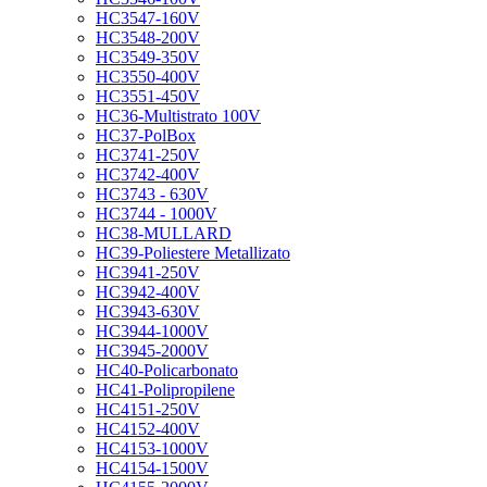
HC3547-160V
HC3548-200V
HC3549-350V
HC3550-400V
HC3551-450V
HC36-Multistrato 100V
HC37-PolBox
HC3741-250V
HC3742-400V
HC3743 - 630V
HC3744 - 1000V
HC38-MULLARD
HC39-Poliestere Metallizato
HC3941-250V
HC3942-400V
HC3943-630V
HC3944-1000V
HC3945-2000V
HC40-Policarbonato
HC41-Polipropilene
HC4151-250V
HC4152-400V
HC4153-1000V
HC4154-1500V