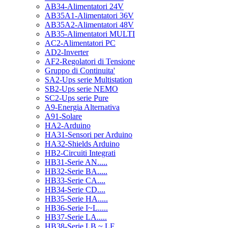
AB34-Alimentatori 24V
AB35A1-Alimentatori 36V
AB35A2-Alimentatori 48V
AB35-Alimentatori MULTI
AC2-Alimentatori PC
AD2-Inverter
AF2-Regolatori di Tensione
Gruppo di Continuita'
SA2-Ups serie Multistation
SB2-Ups serie NEMO
SC2-Ups serie Pure
A9-Energia Alternativa
A91-Solare
HA2-Arduino
HA31-Sensori per Arduino
HA32-Shields Arduino
HB2-Circuiti Integrati
HB31-Serie AN.....
HB32-Serie BA.....
HB33-Serie CA....
HB34-Serie CD....
HB35-Serie HA.....
HB36-Serie I~L.....
HB37-Serie LA.....
HB38-Serie LB ~ LF.....