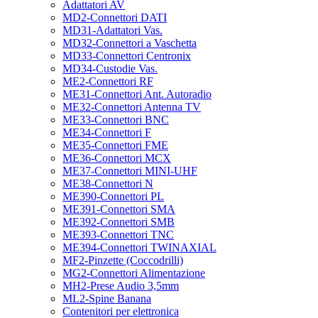
Adattatori AV
MD2-Connettori DATI
MD31-Adattatori Vas.
MD32-Connettori a Vaschetta
MD33-Connettori Centronix
MD34-Custodie Vas.
ME2-Connettori RF
ME31-Connettori Ant. Autoradio
ME32-Connettori Antenna TV
ME33-Connettori BNC
ME34-Connettori F
ME35-Connettori FME
ME36-Connettori MCX
ME37-Connettori MINI-UHF
ME38-Connettori N
ME390-Connettori PL
ME391-Connettori SMA
ME392-Connettori SMB
ME393-Connettori TNC
ME394-Connettori TWINAXIAL
MF2-Pinzette (Coccodrilli)
MG2-Connettori Alimentazione
MH2-Prese Audio 3,5mm
ML2-Spine Banana
Contenitori per elettronica