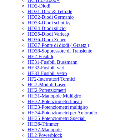
HC4155-2000V
HD2-Diodi
HD31-Diac & Tetrode
HD32-Diodi Germanio
HD33-Diodi schottky
HD34-Diodi silicio
HD35-Diodi Varicap
HD36-Diodi Zener
HD37-Ponte di diodi ( Graetz )
HD38-Soppressore di Transiente
HE2-Fusibili
HE31-Fusibili Bussmann
HE32-Fusibili vari
HE33-Fusibili vetro
HF2-Interruttori Termici
HG2-Moduli Laser
HH2-Potenziometri
HH31-Manopole Multigiro
HH32-Potenziometri lineari
HH33-Potenziometri multigiro
HH34-Potenziometri per Autoradio
HH35-Potenziometri Speciali
HH36-Trimmer
HH37-Manopole
HL2-Powerblock