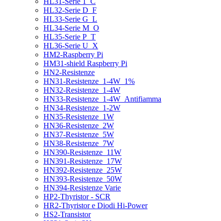
HL31-Serie 1_C
HL32-Serie D_F
HL33-Serie G_L
HL34-Serie M_O
HL35-Serie P_T
HL36-Serie U_X
HM2-Raspberry Pi
HM31-shield Raspberry Pi
HN2-Resistenze
HN31-Resistenze_1-4W_1%
HN32-Resistenze_1-4W
HN33-Resistenze_1-4W_Antifiamma
HN34-Resistenze_1-2W
HN35-Resistenze_1W
HN36-Resistenze_2W
HN37-Resistenze_5W
HN38-Resistenze_7W
HN390-Resistenze_11W
HN391-Resistenze_17W
HN392-Resistenze_25W
HN393-Resistenze_50W
HN394-Resistenze Varie
HP2-Thyristor - SCR
HR2-Thyristor e Diodi Hi-Power
HS2-Transistor