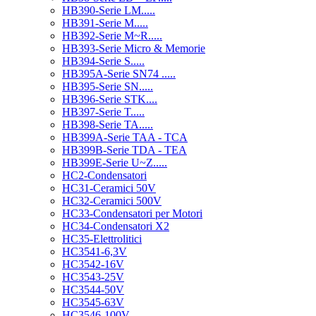
HB390-Serie LM.....
HB391-Serie M.....
HB392-Serie M~R.....
HB393-Serie Micro & Memorie
HB394-Serie S.....
HB395A-Serie SN74 .....
HB395-Serie SN.....
HB396-Serie STK....
HB397-Serie T.....
HB398-Serie TA.....
HB399A-Serie TAA - TCA
HB399B-Serie TDA - TEA
HB399E-Serie U~Z.....
HC2-Condensatori
HC31-Ceramici 50V
HC32-Ceramici 500V
HC33-Condensatori per Motori
HC34-Condensatori X2
HC35-Elettrolitici
HC3541-6,3V
HC3542-16V
HC3543-25V
HC3544-50V
HC3545-63V
HC3546-100V