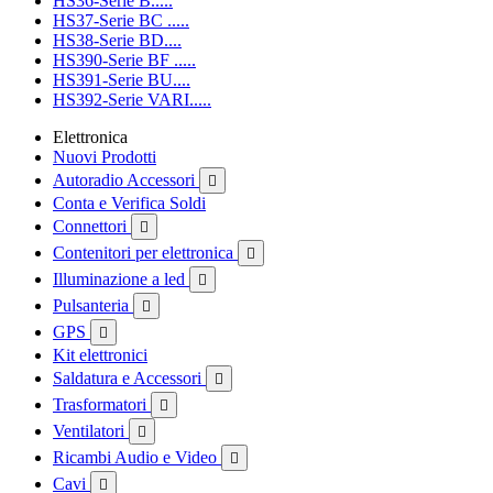
HS36-Serie B.....
HS37-Serie BC .....
HS38-Serie BD....
HS390-Serie BF .....
HS391-Serie BU....
HS392-Serie VARI.....
Elettronica
Nuovi Prodotti
Autoradio Accessori

Conta e Verifica Soldi
Connettori

Contenitori per elettronica

Illuminazione a led

Pulsanteria

GPS

Kit elettronici
Saldatura e Accessori

Trasformatori

Ventilatori

Ricambi Audio e Video

Cavi
