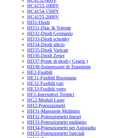
HC4152-400V
HC4153-1000V
HC4154-1500V
HC4155-2000V
HD2-Diodi
HD31-Diac & Tetrode
HD32-Diodi Germanio
HD33-Diodi schottky
HD34-Diodi silicio
HD35-Diodi Varicap
HD36-Diodi Zener
HD37-Ponte di diodi ( Graetz )
HD38-Soppressore di Transiente
HE2-Fusibili
HE31-Fusibili Bussmann
HE32-Fusibili vari
HE33-Fusibili vetro
HF2-Interruttori Termici
HG2-Moduli Laser
HH2-Potenziometri
HH31-Manopole Multigiro
HH32-Potenziometri lineari
HH33-Potenziometri multigiro
HH34-Potenziometri per Autoradio
HH35-Potenziometri Speciali