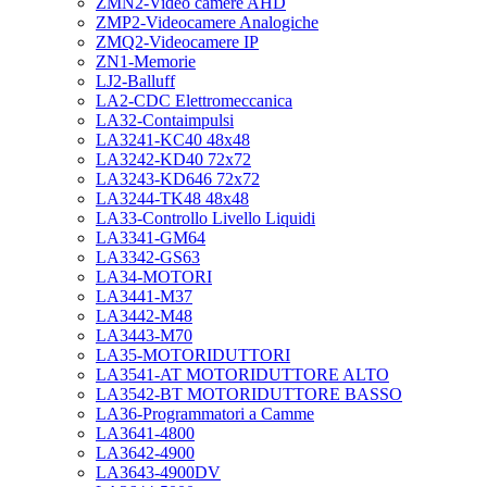
ZMN2-Video camere AHD
ZMP2-Videocamere Analogiche
ZMQ2-Videocamere IP
ZN1-Memorie
LJ2-Balluff
LA2-CDC Elettromeccanica
LA32-Contaimpulsi
LA3241-KC40 48x48
LA3242-KD40 72x72
LA3243-KD646 72x72
LA3244-TK48 48x48
LA33-Controllo Livello Liquidi
LA3341-GM64
LA3342-GS63
LA34-MOTORI
LA3441-M37
LA3442-M48
LA3443-M70
LA35-MOTORIDUTTORI
LA3541-AT MOTORIDUTTORE ALTO
LA3542-BT MOTORIDUTTORE BASSO
LA36-Programmatori a Camme
LA3641-4800
LA3642-4900
LA3643-4900DV