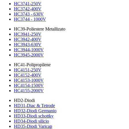
HC3741-250V
HC3742-400V
HC3743 - 630V
HC3744 - 1000V
HC39-Poliestere Metallizato
HC3941-250V
HC3942-400V
HC3943-630V
HC3944-1000V
HC3945-2000V
HC41-Polipropilene
HC4151-250V
HC4152-400V
HC4153-1000V
HC4154-1500V
HC4155-2000V
HD2-Diodi
HD31-Diac & Tetrode
HD32-Diodi Germanio
HD33-Diodi schottky
HD34-Diodi silicio
HD35-Diodi Varicap