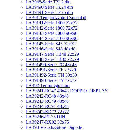
LA3948-Serie TZ12 din
LA39490-Serie TZ24 din
LA39491-Serie TZ25 din
LA391-Temporizzatori Zoccolati
LA39141-Serie 1400 72x72
LA39142-Serie 1800 72x72
LA39143-Serie 2000 96x96
LA39144-Serie 2100 96x96
LA39145-Serie S45 72x72
LA39146-Serie S48 48x48
LA39147-Serie TB48 22x29
LA39148-Serie TB80 22x29
LA391490-Serie TC 48x48
LA391491-Serie TF 22x29
LA391492-Serie TN 39x39
LA391493-Serie TY 72x72
LA392-Termoregolatori
LA39241-RC47 48x48 DOPPIO DISPLAY
LA39242-RC48 48x48
LA39243-RC49 48x48
LA39244-RC91 48x48
LA39245-RD72 72x72
LA39246-RL35 DIN
LA39247-RX02 33x75
LA393-Visualizzatore Digitale