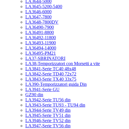
LA3644-5000
LA3645-5200-5400
LA3646-6000
LA3647-7800
LA3648-7800DV
LA36490-7900
LA36491-8800
LA36492-11800
LA36493-11900
LA36494-14000
LA36495-PM21
LA37-SBRINATORI
LA38-Temporizzatori con Morsetti a vite
LA3841-Serie TC40 48x48
LA3842-Serie TD40 72x72
LA3843-Serie TX40 33x75
LA390-Temporizzatori guida Din
LA3941-Serie GU
GZ90 din
LA3942-Serie TU56 din
LA3943-Serie TU93 - TU94 din
LA3944-Serie TV49 din
LA3945-Serie TV51 din
LA3946-Serie TV52 din
LA3947-Serie TV56 din