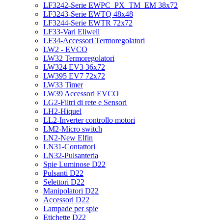
LF3242-Serie EWPC_PX_TM_EM 38x72
LF3243-Serie EWTQ 48x48
LF3244-Serie EWTR 72x72
LF33-Vari Eliwell
LF34-Accessori Termoregolatori
LW2 - EVCO
LW32 Termoregolatori
LW324 EV3 36x72
LW395 EV7 72x72
LW33 Timer
LW39 Accessori EVCO
LG2-Filtri di rete e Sensori
LH2-Hiquel
LL2-Inverter controllo motori
LM2-Micro switch
LN2-New Elfin
LN31-Contattori
LN32-Pulsanteria
Spie Luminose D22
Pulsanti D22
Selettori D22
Manipolatori D22
Accessori D22
Lampade per spie
Etichette D22