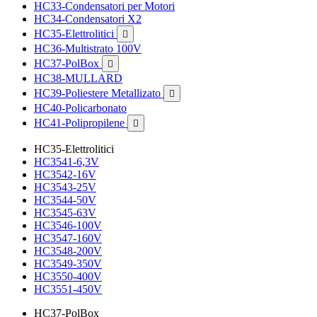
HC33-Condensatori per Motori
HC34-Condensatori X2
HC35-Elettrolitici

HC36-Multistrato 100V
HC37-PolBox

HC38-MULLARD
HC39-Poliestere Metallizato

HC40-Policarbonato
HC41-Polipropilene

HC35-Elettrolitici
HC3541-6,3V
HC3542-16V
HC3543-25V
HC3544-50V
HC3545-63V
HC3546-100V
HC3547-160V
HC3548-200V
HC3549-350V
HC3550-400V
HC3551-450V
HC37-PolBox