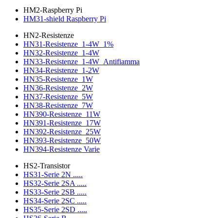
HM2-Raspberry Pi
HM31-shield Raspberry Pi
HN2-Resistenze
HN31-Resistenze_1-4W_1%
HN32-Resistenze_1-4W
HN33-Resistenze_1-4W_Antifiamma
HN34-Resistenze_1-2W
HN35-Resistenze_1W
HN36-Resistenze_2W
HN37-Resistenze_5W
HN38-Resistenze_7W
HN390-Resistenze_11W
HN391-Resistenze_17W
HN392-Resistenze_25W
HN393-Resistenze_50W
HN394-Resistenze Varie
HS2-Transistor
HS31-Serie 2N .....
HS32-Serie 2SA .....
HS33-Serie 2SB .....
HS34-Serie 2SC .....
HS35-Serie 2SD .....