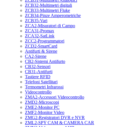
ZCB31-Multimetri Analogici
ZCB32-Multimetri digitali
ZCB33-Multimetri Fluke
ZCB34-Pinze Amperometriche
ZCB35-Vari
ZCA2-Misuratori di Campo
ZCA31-Promax
ZCA32-SatLink
ZCC2-Programmatori
ZCD2-SmartCard
Antifurti & Sirene
CA2-Sirene
CB2-Sistemi Antifurto
CB32-Sensori
CB31-Antifurti
Tastiere RFID
Telefoni Satellitari
Termometri Infrarossi
Videocontrollo
ZMA2-Accessori Videocontrollo
ZMD2-Microscopi
ZME2-Monitor PC
ZMF2-Monitor Video
ZMG2-Registratori DVR e NVR
ZML2-SPY CAM & CAMERA CAR