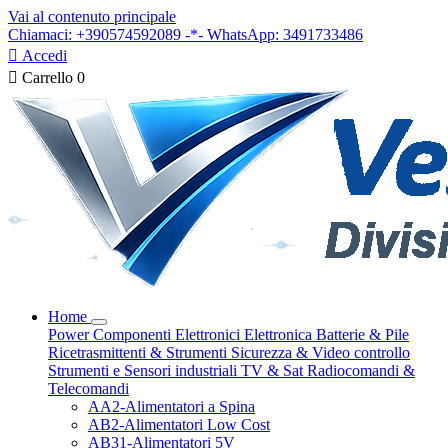
Vai al contenuto principale
Chiamaci: +390574592089 -*- WhatsApp: 3491733486

Accedi

Carrello
0
Home
Power
Componenti Elettronici
Elettronica
Batterie & Pile
Ricetrasmittenti & Strumenti
Sicurezza & Video controllo
Strumenti e Sensori industriali
TV & Sat
Radiocomandi &
Telecomandi
AA2-Alimentatori a Spina
AB2-Alimentatori Low Cost
AB31-Alimentatori 5V