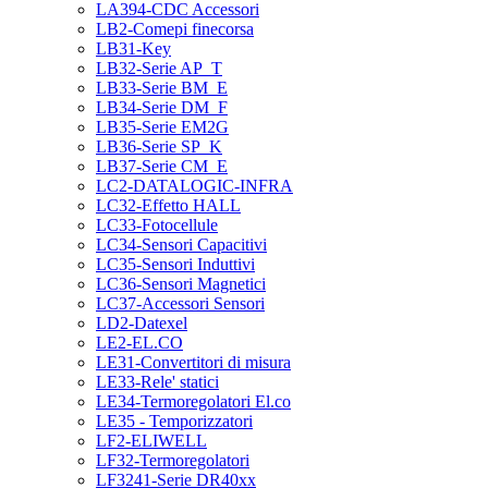
LA394-CDC Accessori
LB2-Comepi finecorsa
LB31-Key
LB32-Serie AP_T
LB33-Serie BM_E
LB34-Serie DM_F
LB35-Serie EM2G
LB36-Serie SP_K
LB37-Serie CM_E
LC2-DATALOGIC-INFRA
LC32-Effetto HALL
LC33-Fotocellule
LC34-Sensori Capacitivi
LC35-Sensori Induttivi
LC36-Sensori Magnetici
LC37-Accessori Sensori
LD2-Datexel
LE2-EL.CO
LE31-Convertitori di misura
LE33-Rele' statici
LE34-Termoregolatori El.co
LE35 - Temporizzatori
LF2-ELIWELL
LF32-Termoregolatori
LF3241-Serie DR40xx