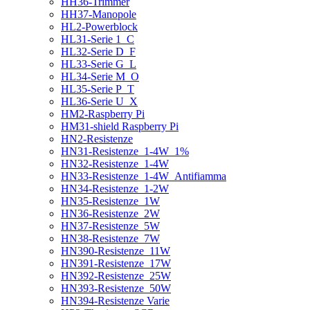
HH36-Trimmer
HH37-Manopole
HL2-Powerblock
HL31-Serie 1_C
HL32-Serie D_F
HL33-Serie G_L
HL34-Serie M_O
HL35-Serie P_T
HL36-Serie U_X
HM2-Raspberry Pi
HM31-shield Raspberry Pi
HN2-Resistenze
HN31-Resistenze_1-4W_1%
HN32-Resistenze_1-4W
HN33-Resistenze_1-4W_Antifiamma
HN34-Resistenze_1-2W
HN35-Resistenze_1W
HN36-Resistenze_2W
HN37-Resistenze_5W
HN38-Resistenze_7W
HN390-Resistenze_11W
HN391-Resistenze_17W
HN392-Resistenze_25W
HN393-Resistenze_50W
HN394-Resistenze Varie