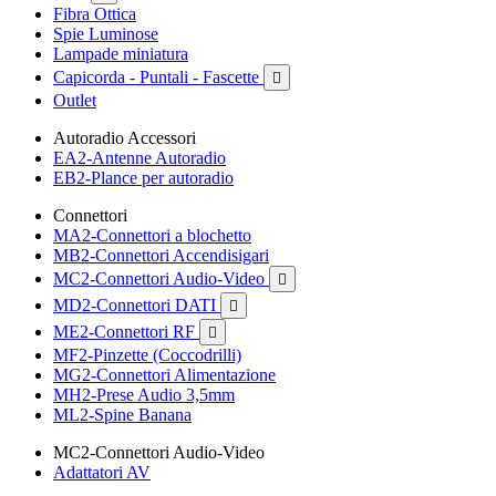
Fibra Ottica
Spie Luminose
Lampade miniatura
Capicorda - Puntali - Fascette

Outlet
Autoradio Accessori
EA2-Antenne Autoradio
EB2-Plance per autoradio
Connettori
MA2-Connettori a blochetto
MB2-Connettori Accendisigari
MC2-Connettori Audio-Video

MD2-Connettori DATI

ME2-Connettori RF

MF2-Pinzette (Coccodrilli)
MG2-Connettori Alimentazione
MH2-Prese Audio 3,5mm
ML2-Spine Banana
MC2-Connettori Audio-Video
Adattatori AV