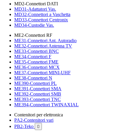
MD2-Connettori DATI
MD31-Adattatori Vas.
MD32-Connettori a Vaschetta
MD33-Connettori Centronix
MD34-Custodie Vas.
ME2-Connettori RF
ME31-Connettori Ant. Autoradio
ME32-Connettori Antenna TV
ME33-Connettori BNC
ME34-Connettori F
ME35-Connettori FME
ME36-Connettori MCX
ME37-Connettori MINI-UHF
ME38-Connettori N
ME390-Connettori PL
ME391-Connettori SMA
ME392-Connettori SMB
ME393-Connettori TNC
ME394-Connettori TWINAXIAL
Contenitori per elettronica
PA2-Contenitori vari
PB2-Teko
