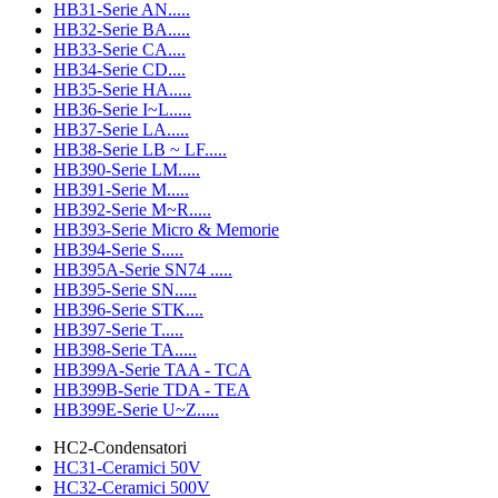
HB31-Serie AN.....
HB32-Serie BA.....
HB33-Serie CA....
HB34-Serie CD....
HB35-Serie HA.....
HB36-Serie I~L.....
HB37-Serie LA.....
HB38-Serie LB ~ LF.....
HB390-Serie LM.....
HB391-Serie M.....
HB392-Serie M~R.....
HB393-Serie Micro & Memorie
HB394-Serie S.....
HB395A-Serie SN74 .....
HB395-Serie SN.....
HB396-Serie STK....
HB397-Serie T.....
HB398-Serie TA.....
HB399A-Serie TAA - TCA
HB399B-Serie TDA - TEA
HB399E-Serie U~Z.....
HC2-Condensatori
HC31-Ceramici 50V
HC32-Ceramici 500V