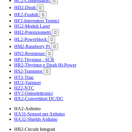
HC2-Condensatori

HD2-Diodi

HE2-Fusibili

HF2-Interruttori Termici
HG2-Moduli Laser
HH2-Potenziometri

HL2-Powerblock

HM2-Raspberry Pi

HN2-Resistenze

HP2-Thyristor - SCR
HR2-Thyristor e Diodi Hi-Power
HS2-Transistor

HT2-Triac
HU2-Varistori
HZ2-NTC
HV2-Optoelettronici
HX2-Convertitori DC/DC
HA2-Arduino
HA31-Sensori per Arduino
HA32-Shields Arduino
HB2-Circuiti Integrati