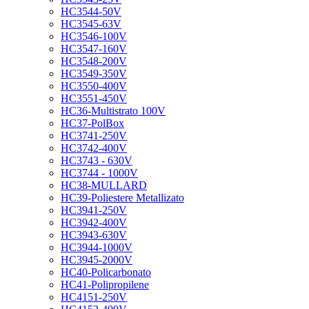
HC3544-50V
HC3545-63V
HC3546-100V
HC3547-160V
HC3548-200V
HC3549-350V
HC3550-400V
HC3551-450V
HC36-Multistrato 100V
HC37-PolBox
HC3741-250V
HC3742-400V
HC3743 - 630V
HC3744 - 1000V
HC38-MULLARD
HC39-Poliestere Metallizato
HC3941-250V
HC3942-400V
HC3943-630V
HC3944-1000V
HC3945-2000V
HC40-Policarbonato
HC41-Polipropilene
HC4151-250V