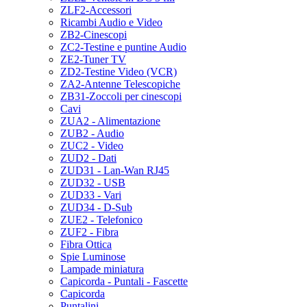
ZLF2-Accessori
Ricambi Audio e Video
ZB2-Cinescopi
ZC2-Testine e puntine Audio
ZE2-Tuner TV
ZD2-Testine Video (VCR)
ZA2-Antenne Telescopiche
ZB31-Zoccoli per cinescopi
Cavi
ZUA2 - Alimentazione
ZUB2 - Audio
ZUC2 - Video
ZUD2 - Dati
ZUD31 - Lan-Wan RJ45
ZUD32 - USB
ZUD33 - Vari
ZUD34 - D-Sub
ZUE2 - Telefonico
ZUF2 - Fibra
Fibra Ottica
Spie Luminose
Lampade miniatura
Capicorda - Puntali - Fascette
Capicorda
Puntalini