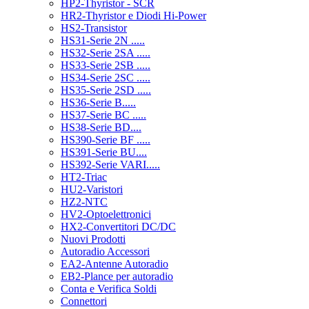
HP2-Thyristor - SCR
HR2-Thyristor e Diodi Hi-Power
HS2-Transistor
HS31-Serie 2N .....
HS32-Serie 2SA .....
HS33-Serie 2SB .....
HS34-Serie 2SC .....
HS35-Serie 2SD .....
HS36-Serie B.....
HS37-Serie BC .....
HS38-Serie BD....
HS390-Serie BF .....
HS391-Serie BU....
HS392-Serie VARI.....
HT2-Triac
HU2-Varistori
HZ2-NTC
HV2-Optoelettronici
HX2-Convertitori DC/DC
Nuovi Prodotti
Autoradio Accessori
EA2-Antenne Autoradio
EB2-Plance per autoradio
Conta e Verifica Soldi
Connettori