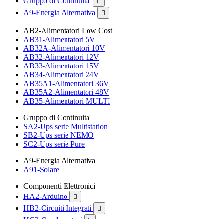
Gruppo di Continuita'

A9-Energia Alternativa

AB2-Alimentatori Low Cost
AB31-Alimentatori 5V
AB32A-Alimentatori 10V
AB32-Alimentatori 12V
AB33-Alimentatori 15V
AB34-Alimentatori 24V
AB35A1-Alimentatori 36V
AB35A2-Alimentatori 48V
AB35-Alimentatori MULTI
Gruppo di Continuita'
SA2-Ups serie Multistation
SB2-Ups serie NEMO
SC2-Ups serie Pure
A9-Energia Alternativa
A91-Solare
Componenti Elettronici
HA2-Arduino

HB2-Circuiti Integrati
