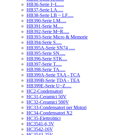
HB36-Serie I~L.....
HB37-Serie LA.....
HB38-Serie LB ~ LF.....
HB390-Serie LM.....
HB391-Serie M.....
HB392-Serie M~R.....
HB393-Serie Micro & Memorie
HB394-Serie S.....
HB395A-Serie SN74 .....
HB395-Serie SN.....
HB396-Serie STK....
HB397-Serie T.....
HB398-Serie TA.....
HB399A-Serie TAA - TCA
HB399B-Serie TDA - TEA
HB399E-Serie U~Z.....
HC2-Condensatori
HC31-Ceramici 50V
HC32-Ceramici 500V
HC33-Condensatori per Motori
HC34-Condensatori X2
HC35-Elettrolitici
HC3541-6,3V
HC3542-16V
HC3543-25V