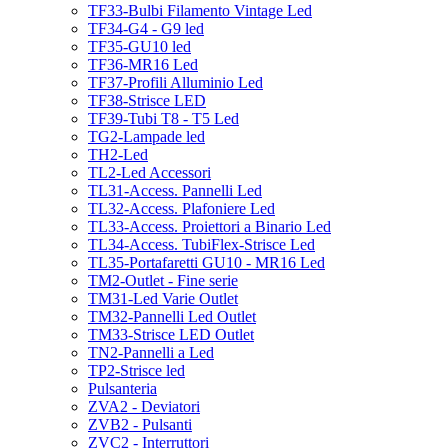
TF33-Bulbi Filamento Vintage Led
TF34-G4 - G9 led
TF35-GU10 led
TF36-MR16 Led
TF37-Profili Alluminio Led
TF38-Strisce LED
TF39-Tubi T8 - T5 Led
TG2-Lampade led
TH2-Led
TL2-Led Accessori
TL31-Access. Pannelli Led
TL32-Access. Plafoniere Led
TL33-Access. Proiettori a Binario Led
TL34-Access. TubiFlex-Strisce Led
TL35-Portafaretti GU10 - MR16 Led
TM2-Outlet - Fine serie
TM31-Led Varie Outlet
TM32-Pannelli Led Outlet
TM33-Strisce LED Outlet
TN2-Pannelli a Led
TP2-Strisce led
Pulsanteria
ZVA2 - Deviatori
ZVB2 - Pulsanti
ZVC2 - Interruttori