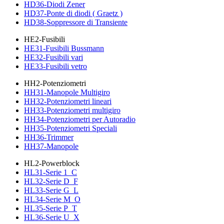
HD36-Diodi Zener
HD37-Ponte di diodi ( Graetz )
HD38-Soppressore di Transiente
HE2-Fusibili
HE31-Fusibili Bussmann
HE32-Fusibili vari
HE33-Fusibili vetro
HH2-Potenziometri
HH31-Manopole Multigiro
HH32-Potenziometri lineari
HH33-Potenziometri multigiro
HH34-Potenziometri per Autoradio
HH35-Potenziometri Speciali
HH36-Trimmer
HH37-Manopole
HL2-Powerblock
HL31-Serie 1_C
HL32-Serie D_F
HL33-Serie G_L
HL34-Serie M_O
HL35-Serie P_T
HL36-Serie U_X