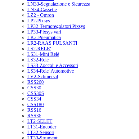
LN33-Segnalazione e Sicurezza
LN34-Cassette
LZ2 - Omron
LP2-Pixsys
LP32-Termoregolatori Pixsys
LP33-Pixsys vari
LK2-Pneumatica
LR2-RAAS PULSANTI
LS2-RELE'
LS31-Mini Relè
LS32-Relè
LS33-Zoccoli e Accessori
LS34-Rele' Automotive
LV2-Schmersal
RSS260
CSS30
CSS30S
CSS34
CSS180
RSS16
RSS36
LT2-SELET
LT31-Encoder
LT32-Sensori
LT33-Strumenti