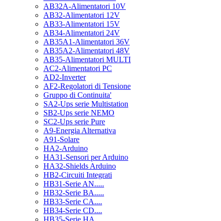
AB32A-Alimentatori 10V
AB32-Alimentatori 12V
AB33-Alimentatori 15V
AB34-Alimentatori 24V
AB35A1-Alimentatori 36V
AB35A2-Alimentatori 48V
AB35-Alimentatori MULTI
AC2-Alimentatori PC
AD2-Inverter
AF2-Regolatori di Tensione
Gruppo di Continuita'
SA2-Ups serie Multistation
SB2-Ups serie NEMO
SC2-Ups serie Pure
A9-Energia Alternativa
A91-Solare
HA2-Arduino
HA31-Sensori per Arduino
HA32-Shields Arduino
HB2-Circuiti Integrati
HB31-Serie AN.....
HB32-Serie BA.....
HB33-Serie CA....
HB34-Serie CD....
HB35-Serie HA.....