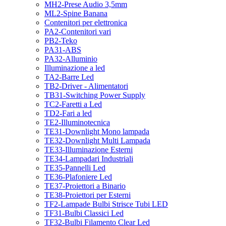
MH2-Prese Audio 3,5mm
ML2-Spine Banana
Contenitori per elettronica
PA2-Contenitori vari
PB2-Teko
PA31-ABS
PA32-Alluminio
Illuminazione a led
TA2-Barre Led
TB2-Driver - Alimentatori
TB31-Switching Power Supply
TC2-Faretti a Led
TD2-Fari a led
TE2-Illuminotecnica
TE31-Downlight Mono lampada
TE32-Downlight Multi Lampada
TE33-Illuminazione Esterni
TE34-Lampadari Industriali
TE35-Pannelli Led
TE36-Plafoniere Led
TE37-Proiettori a Binario
TE38-Proiettori per Esterni
TF2-Lampade Bulbi Strisce Tubi LED
TF31-Bulbi Classici Led
TF32-Bulbi Filamento Clear Led