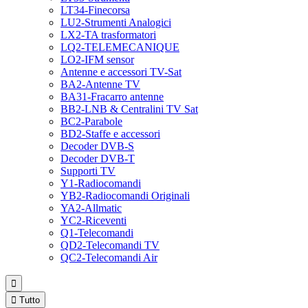
LT34-Finecorsa
LU2-Strumenti Analogici
LX2-TA trasformatori
LQ2-TELEMECANIQUE
LO2-IFM sensor
Antenne e accessori TV-Sat
BA2-Antenne TV
BA31-Fracarro antenne
BB2-LNB & Centralini TV Sat
BC2-Parabole
BD2-Staffe e accessori
Decoder DVB-S
Decoder DVB-T
Supporti TV
Y1-Radiocomandi
YB2-Radiocomandi Originali
YA2-Allmatic
YC2-Riceventi
Q1-Telecomandi
QD2-Telecomandi TV
QC2-Telecomandi Air


Tutto