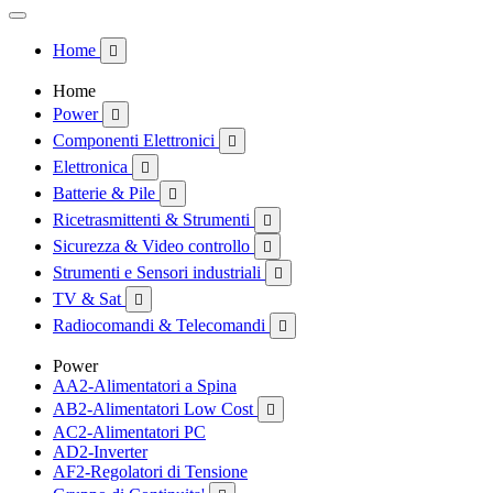
Home

Home
Power

Componenti Elettronici

Elettronica

Batterie & Pile

Ricetrasmittenti & Strumenti

Sicurezza & Video controllo

Strumenti e Sensori industriali

TV & Sat

Radiocomandi & Telecomandi

Power
AA2-Alimentatori a Spina
AB2-Alimentatori Low Cost

AC2-Alimentatori PC
AD2-Inverter
AF2-Regolatori di Tensione