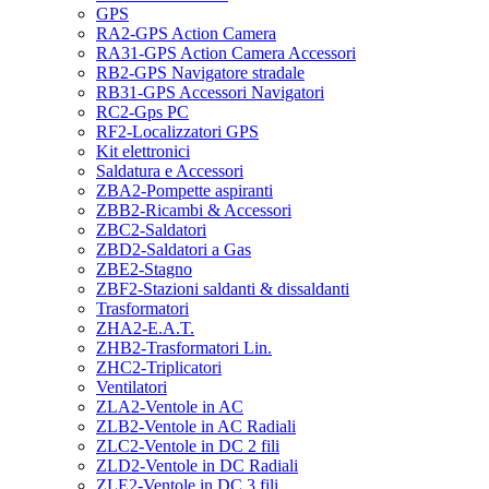
GPS
RA2-GPS Action Camera
RA31-GPS Action Camera Accessori
RB2-GPS Navigatore stradale
RB31-GPS Accessori Navigatori
RC2-Gps PC
RF2-Localizzatori GPS
Kit elettronici
Saldatura e Accessori
ZBA2-Pompette aspiranti
ZBB2-Ricambi & Accessori
ZBC2-Saldatori
ZBD2-Saldatori a Gas
ZBE2-Stagno
ZBF2-Stazioni saldanti & dissaldanti
Trasformatori
ZHA2-E.A.T.
ZHB2-Trasformatori Lin.
ZHC2-Triplicatori
Ventilatori
ZLA2-Ventole in AC
ZLB2-Ventole in AC Radiali
ZLC2-Ventole in DC 2 fili
ZLD2-Ventole in DC Radiali
ZLE2-Ventole in DC 3 fili