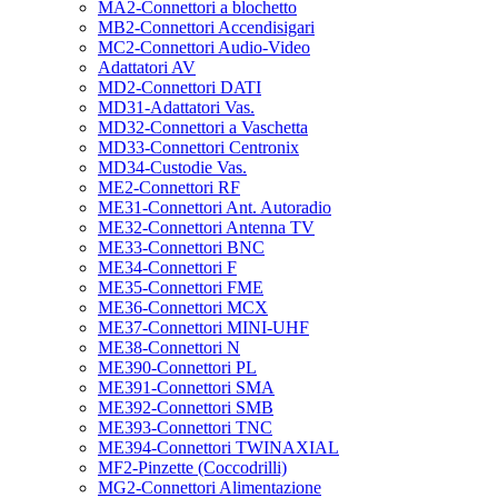
MA2-Connettori a blochetto
MB2-Connettori Accendisigari
MC2-Connettori Audio-Video
Adattatori AV
MD2-Connettori DATI
MD31-Adattatori Vas.
MD32-Connettori a Vaschetta
MD33-Connettori Centronix
MD34-Custodie Vas.
ME2-Connettori RF
ME31-Connettori Ant. Autoradio
ME32-Connettori Antenna TV
ME33-Connettori BNC
ME34-Connettori F
ME35-Connettori FME
ME36-Connettori MCX
ME37-Connettori MINI-UHF
ME38-Connettori N
ME390-Connettori PL
ME391-Connettori SMA
ME392-Connettori SMB
ME393-Connettori TNC
ME394-Connettori TWINAXIAL
MF2-Pinzette (Coccodrilli)
MG2-Connettori Alimentazione