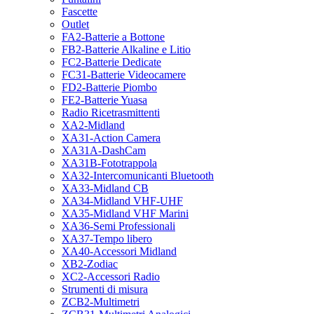
Fascette
Outlet
FA2-Batterie a Bottone
FB2-Batterie Alkaline e Litio
FC2-Batterie Dedicate
FC31-Batterie Videocamere
FD2-Batterie Piombo
FE2-Batterie Yuasa
Radio Ricetrasmittenti
XA2-Midland
XA31-Action Camera
XA31A-DashCam
XA31B-Fototrappola
XA32-Intercomunicanti Bluetooth
XA33-Midland CB
XA34-Midland VHF-UHF
XA35-Midland VHF Marini
XA36-Semi Professionali
XA37-Tempo libero
XA40-Accessori Midland
XB2-Zodiac
XC2-Accessori Radio
Strumenti di misura
ZCB2-Multimetri