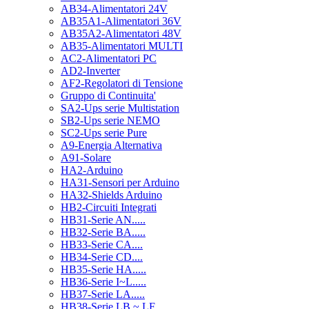
AB34-Alimentatori 24V
AB35A1-Alimentatori 36V
AB35A2-Alimentatori 48V
AB35-Alimentatori MULTI
AC2-Alimentatori PC
AD2-Inverter
AF2-Regolatori di Tensione
Gruppo di Continuita'
SA2-Ups serie Multistation
SB2-Ups serie NEMO
SC2-Ups serie Pure
A9-Energia Alternativa
A91-Solare
HA2-Arduino
HA31-Sensori per Arduino
HA32-Shields Arduino
HB2-Circuiti Integrati
HB31-Serie AN.....
HB32-Serie BA.....
HB33-Serie CA....
HB34-Serie CD....
HB35-Serie HA.....
HB36-Serie I~L.....
HB37-Serie LA.....
HB38-Serie LB ~ LF.....