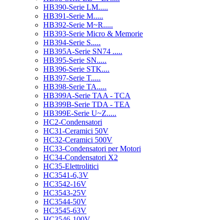
HB390-Serie LM.....
HB391-Serie M.....
HB392-Serie M~R.....
HB393-Serie Micro & Memorie
HB394-Serie S.....
HB395A-Serie SN74 .....
HB395-Serie SN.....
HB396-Serie STK....
HB397-Serie T.....
HB398-Serie TA.....
HB399A-Serie TAA - TCA
HB399B-Serie TDA - TEA
HB399E-Serie U~Z.....
HC2-Condensatori
HC31-Ceramici 50V
HC32-Ceramici 500V
HC33-Condensatori per Motori
HC34-Condensatori X2
HC35-Elettrolitici
HC3541-6,3V
HC3542-16V
HC3543-25V
HC3544-50V
HC3545-63V
HC3546-100V