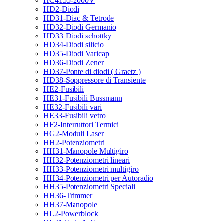
HC4155-2000V
HD2-Diodi
HD31-Diac & Tetrode
HD32-Diodi Germanio
HD33-Diodi schottky
HD34-Diodi silicio
HD35-Diodi Varicap
HD36-Diodi Zener
HD37-Ponte di diodi ( Graetz )
HD38-Soppressore di Transiente
HE2-Fusibili
HE31-Fusibili Bussmann
HE32-Fusibili vari
HE33-Fusibili vetro
HF2-Interruttori Termici
HG2-Moduli Laser
HH2-Potenziometri
HH31-Manopole Multigiro
HH32-Potenziometri lineari
HH33-Potenziometri multigiro
HH34-Potenziometri per Autoradio
HH35-Potenziometri Speciali
HH36-Trimmer
HH37-Manopole
HL2-Powerblock