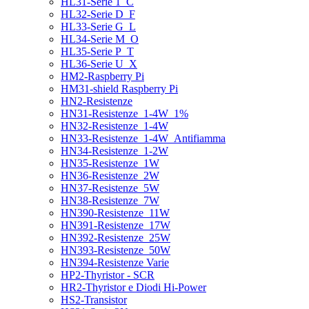
HL31-Serie 1_C
HL32-Serie D_F
HL33-Serie G_L
HL34-Serie M_O
HL35-Serie P_T
HL36-Serie U_X
HM2-Raspberry Pi
HM31-shield Raspberry Pi
HN2-Resistenze
HN31-Resistenze_1-4W_1%
HN32-Resistenze_1-4W
HN33-Resistenze_1-4W_Antifiamma
HN34-Resistenze_1-2W
HN35-Resistenze_1W
HN36-Resistenze_2W
HN37-Resistenze_5W
HN38-Resistenze_7W
HN390-Resistenze_11W
HN391-Resistenze_17W
HN392-Resistenze_25W
HN393-Resistenze_50W
HN394-Resistenze Varie
HP2-Thyristor - SCR
HR2-Thyristor e Diodi Hi-Power
HS2-Transistor