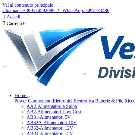
Vai al contenuto principale
Chiamaci: +390574592089 -*- WhatsApp: 3491733486

Accedi

Carrello
0
Home
Power
Componenti Elettronici
Elettronica
Batterie & Pile
Ricet
AA2-Alimentatori a Spina
AB2-Alimentatori Low Cost
AB31-Alimentatori 5V
AB32A-Alimentatori 10V
AB32-Alimentatori 12V
AB33-Alimentatori 15V