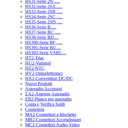
HS31-Serie 2N .....
HS32-Serie 2SA .....
HS33-Serie 2SB .....
HS34-Serie 2SC .....
HS35-Serie 2SD .....
HS36-Serie B.....
HS37-Serie BC .....
HS38-Serie BD....
HS390-Serie BF .....
HS391-Serie BU....
HS392-Serie VARI.....
HT2-Triac
HU2-Varistori
HZ2-NTC
HV2-Optoelettronici
HX2-Convertitori DC/DC
Nuovi Prodotti
Autoradio Accessori
EA2-Antenne Autoradio
EB2-Plance per autoradio
Conta e Verifica Soldi
Connettori
MA2-Connettori a blochetto
MB2-Connettori Accendisigari
MC2-Connettori Audio-Video