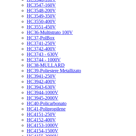
HC3547-160V
HC3548-200V
HC3549-350V
HC3550-400V
HC3551-450V
HC36-Multistrato 100V
HC37-PolBox
HC3741-250V
HC3742-400V
HC3743 - 630V
HC3744 - 1000V
HC38-MULLARD
HC39-Poliestere Metallizato
HC3941-250V
HC3942-400V
HC3943-630V
HC3944-1000V
HC3945-2000V
HC40-Policarbonato
HC41-Polipropilene
HC4151-250V
HC4152-400V
HC4153-1000V
HC4154-1500V