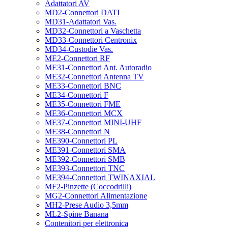
Adattatori AV
MD2-Connettori DATI
MD31-Adattatori Vas.
MD32-Connettori a Vaschetta
MD33-Connettori Centronix
MD34-Custodie Vas.
ME2-Connettori RF
ME31-Connettori Ant. Autoradio
ME32-Connettori Antenna TV
ME33-Connettori BNC
ME34-Connettori F
ME35-Connettori FME
ME36-Connettori MCX
ME37-Connettori MINI-UHF
ME38-Connettori N
ME390-Connettori PL
ME391-Connettori SMA
ME392-Connettori SMB
ME393-Connettori TNC
ME394-Connettori TWINAXIAL
MF2-Pinzette (Coccodrilli)
MG2-Connettori Alimentazione
MH2-Prese Audio 3,5mm
ML2-Spine Banana
Contenitori per elettronica