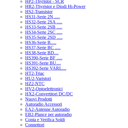
HP2-Thyristor - SCR
HR2-Thyristor e Diodi Hi-Power
HS2-Transistor
HS31-Serie 2N .....
HS32-Serie 2SA .....
HS33-Serie 2SB .....
HS34-Serie 2SC .....
HS35-Serie 2SD .....
HS36-Serie B.....
HS37-Serie BC .....
HS38-Serie BD....
HS390-Serie BF .....
HS391-Serie BU....
HS392-Serie VARI.....
HT2-Triac
HU2-Varistori
HZ2-NTC
HV2-Optoelettronici
HX2-Convertitori DC/DC
Nuovi Prodotti
Autoradio Accessori
EA2-Antenne Autoradio
EB2-Plance per autoradio
Conta e Verifica Soldi
Connettori