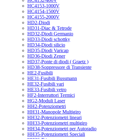
HC4152-400V
HC4153-1000V
HC4154-1500V
HC4155-2000V
HD2-Diodi
HD31-Diac & Tetrode
HD32-Diodi Germanio
HD33-Diodi schottky
HD34-Diodi silicio
HD35-Diodi Varicap
HD36-Diodi Zener
HD37-Ponte di diodi ( Graetz )
HD38-Soppressore di Transiente
HE2-Fusibili
HE31-Fusibili Bussmann
HE32-Fusibili vari
HE33-Fusibili vetro
HF2-Interruttori Termici
HG2-Moduli Laser
HH2-Potenziometri
HH31-Manopole Multigiro
HH32-Potenziometri lineari
HH33-Potenziometri multigiro
HH34-Potenziometri per Autoradio
HH35-Potenziometri Speciali