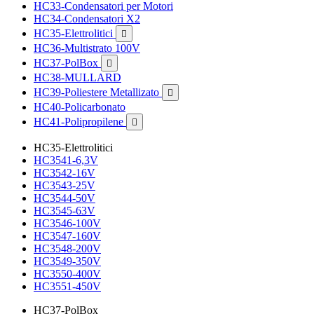
HC33-Condensatori per Motori
HC34-Condensatori X2
HC35-Elettrolitici

HC36-Multistrato 100V
HC37-PolBox

HC38-MULLARD
HC39-Poliestere Metallizato

HC40-Policarbonato
HC41-Polipropilene

HC35-Elettrolitici
HC3541-6,3V
HC3542-16V
HC3543-25V
HC3544-50V
HC3545-63V
HC3546-100V
HC3547-160V
HC3548-200V
HC3549-350V
HC3550-400V
HC3551-450V
HC37-PolBox