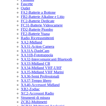
Fascette
Outlet
FA2-Batterie a Bottone
FB2-Batterie Alkaline e Litio
FC2-Batterie Dedicate
FC31-Batterie Videocamere
FD2-Batterie Piombo
FE2-Batterie Yuasa
Radio Ricetrasmittenti
XA2-Midland
XA31-Action Camera
XA31A-DashCam
XA31B-Fototrappola
XA32-Intercomunicanti Bluetooth
XA33-Midland CB
XA34-Midland VHF-UHF
XA35-Midland VHF Marini
XA36-Semi Professionali
XA37-Tempo libero
XA40-Accessori Midland
XB2-Zodiac
XC2-Accessori Radio
Strumenti di misura
ZCB2-Multimetri