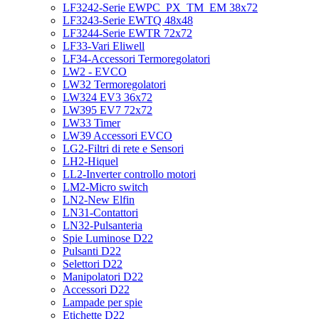
LF3242-Serie EWPC_PX_TM_EM 38x72
LF3243-Serie EWTQ 48x48
LF3244-Serie EWTR 72x72
LF33-Vari Eliwell
LF34-Accessori Termoregolatori
LW2 - EVCO
LW32 Termoregolatori
LW324 EV3 36x72
LW395 EV7 72x72
LW33 Timer
LW39 Accessori EVCO
LG2-Filtri di rete e Sensori
LH2-Hiquel
LL2-Inverter controllo motori
LM2-Micro switch
LN2-New Elfin
LN31-Contattori
LN32-Pulsanteria
Spie Luminose D22
Pulsanti D22
Selettori D22
Manipolatori D22
Accessori D22
Lampade per spie
Etichette D22