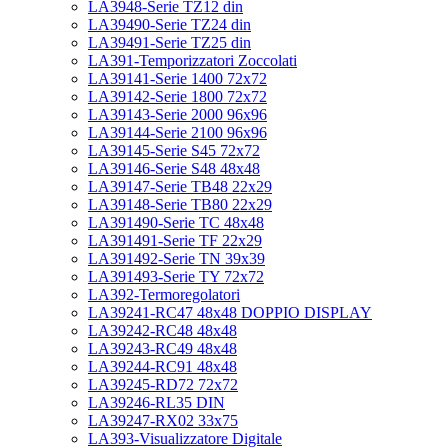
LA3948-Serie TZ12 din
LA39490-Serie TZ24 din
LA39491-Serie TZ25 din
LA391-Temporizzatori Zoccolati
LA39141-Serie 1400 72x72
LA39142-Serie 1800 72x72
LA39143-Serie 2000 96x96
LA39144-Serie 2100 96x96
LA39145-Serie S45 72x72
LA39146-Serie S48 48x48
LA39147-Serie TB48 22x29
LA39148-Serie TB80 22x29
LA391490-Serie TC 48x48
LA391491-Serie TF 22x29
LA391492-Serie TN 39x39
LA391493-Serie TY 72x72
LA392-Termoregolatori
LA39241-RC47 48x48 DOPPIO DISPLAY
LA39242-RC48 48x48
LA39243-RC49 48x48
LA39244-RC91 48x48
LA39245-RD72 72x72
LA39246-RL35 DIN
LA39247-RX02 33x75
LA393-Visualizzatore Digitale