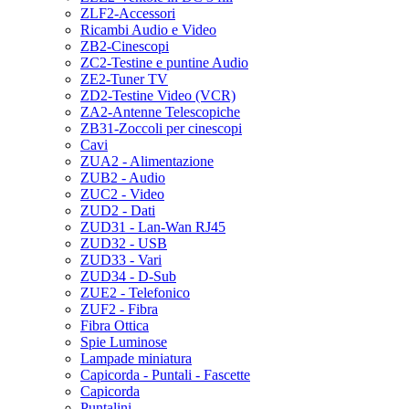
ZLF2-Accessori
Ricambi Audio e Video
ZB2-Cinescopi
ZC2-Testine e puntine Audio
ZE2-Tuner TV
ZD2-Testine Video (VCR)
ZA2-Antenne Telescopiche
ZB31-Zoccoli per cinescopi
Cavi
ZUA2 - Alimentazione
ZUB2 - Audio
ZUC2 - Video
ZUD2 - Dati
ZUD31 - Lan-Wan RJ45
ZUD32 - USB
ZUD33 - Vari
ZUD34 - D-Sub
ZUE2 - Telefonico
ZUF2 - Fibra
Fibra Ottica
Spie Luminose
Lampade miniatura
Capicorda - Puntali - Fascette
Capicorda
Puntalini