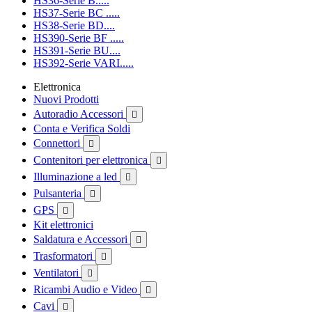
HS36-Serie B.....
HS37-Serie BC .....
HS38-Serie BD....
HS390-Serie BF .....
HS391-Serie BU....
HS392-Serie VARI.....
Elettronica
Nuovi Prodotti
Autoradio Accessori

Conta e Verifica Soldi
Connettori

Contenitori per elettronica

Illuminazione a led

Pulsanteria

GPS

Kit elettronici
Saldatura e Accessori

Trasformatori

Ventilatori

Ricambi Audio e Video

Cavi
