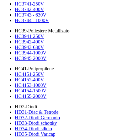
HC3741-250V
HC3742-400V
HC3743 - 630V
HC3744 - 1000V
HC39-Poliestere Metallizato
HC3941-250V
HC3942-400V
HC3943-630V
HC3944-1000V
HC3945-2000V
HC41-Polipropilene
HC4151-250V
HC4152-400V
HC4153-1000V
HC4154-1500V
HC4155-2000V
HD2-Diodi
HD31-Diac & Tetrode
HD32-Diodi Germanio
HD33-Diodi schottky
HD34-Diodi silicio
HD35-Diodi Varicap