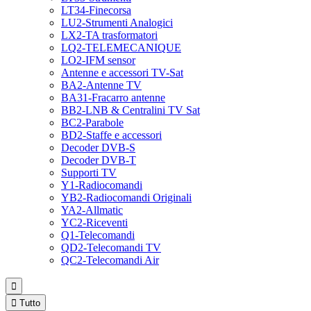
LT34-Finecorsa
LU2-Strumenti Analogici
LX2-TA trasformatori
LQ2-TELEMECANIQUE
LO2-IFM sensor
Antenne e accessori TV-Sat
BA2-Antenne TV
BA31-Fracarro antenne
BB2-LNB & Centralini TV Sat
BC2-Parabole
BD2-Staffe e accessori
Decoder DVB-S
Decoder DVB-T
Supporti TV
Y1-Radiocomandi
YB2-Radiocomandi Originali
YA2-Allmatic
YC2-Riceventi
Q1-Telecomandi
QD2-Telecomandi TV
QC2-Telecomandi Air


Tutto