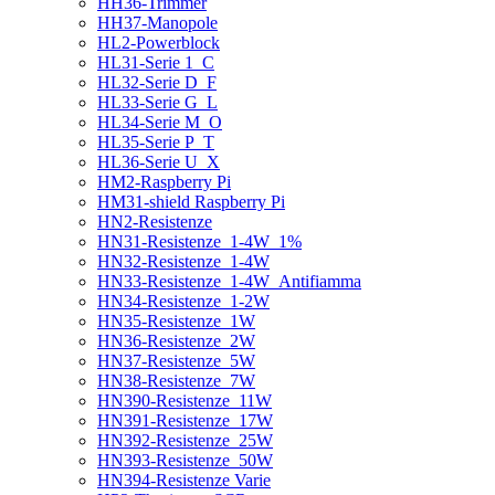
HH36-Trimmer
HH37-Manopole
HL2-Powerblock
HL31-Serie 1_C
HL32-Serie D_F
HL33-Serie G_L
HL34-Serie M_O
HL35-Serie P_T
HL36-Serie U_X
HM2-Raspberry Pi
HM31-shield Raspberry Pi
HN2-Resistenze
HN31-Resistenze_1-4W_1%
HN32-Resistenze_1-4W
HN33-Resistenze_1-4W_Antifiamma
HN34-Resistenze_1-2W
HN35-Resistenze_1W
HN36-Resistenze_2W
HN37-Resistenze_5W
HN38-Resistenze_7W
HN390-Resistenze_11W
HN391-Resistenze_17W
HN392-Resistenze_25W
HN393-Resistenze_50W
HN394-Resistenze Varie