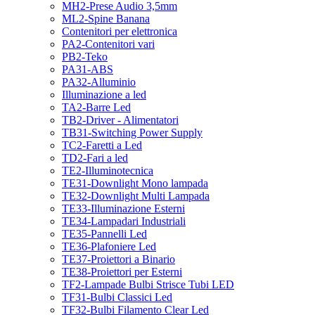
MH2-Prese Audio 3,5mm
ML2-Spine Banana
Contenitori per elettronica
PA2-Contenitori vari
PB2-Teko
PA31-ABS
PA32-Alluminio
Illuminazione a led
TA2-Barre Led
TB2-Driver - Alimentatori
TB31-Switching Power Supply
TC2-Faretti a Led
TD2-Fari a led
TE2-Illuminotecnica
TE31-Downlight Mono lampada
TE32-Downlight Multi Lampada
TE33-Illuminazione Esterni
TE34-Lampadari Industriali
TE35-Pannelli Led
TE36-Plafoniere Led
TE37-Proiettori a Binario
TE38-Proiettori per Esterni
TF2-Lampade Bulbi Strisce Tubi LED
TF31-Bulbi Classici Led
TF32-Bulbi Filamento Clear Led