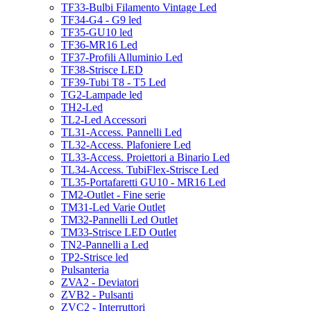
TF33-Bulbi Filamento Vintage Led
TF34-G4 - G9 led
TF35-GU10 led
TF36-MR16 Led
TF37-Profili Alluminio Led
TF38-Strisce LED
TF39-Tubi T8 - T5 Led
TG2-Lampade led
TH2-Led
TL2-Led Accessori
TL31-Access. Pannelli Led
TL32-Access. Plafoniere Led
TL33-Access. Proiettori a Binario Led
TL34-Access. TubiFlex-Strisce Led
TL35-Portafaretti GU10 - MR16 Led
TM2-Outlet - Fine serie
TM31-Led Varie Outlet
TM32-Pannelli Led Outlet
TM33-Strisce LED Outlet
TN2-Pannelli a Led
TP2-Strisce led
Pulsanteria
ZVA2 - Deviatori
ZVB2 - Pulsanti
ZVC2 - Interruttori