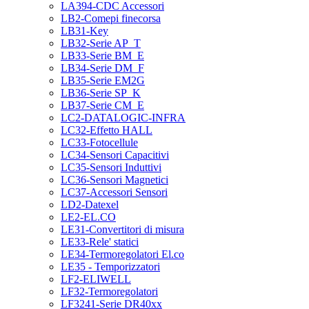
LA394-CDC Accessori
LB2-Comepi finecorsa
LB31-Key
LB32-Serie AP_T
LB33-Serie BM_E
LB34-Serie DM_F
LB35-Serie EM2G
LB36-Serie SP_K
LB37-Serie CM_E
LC2-DATALOGIC-INFRA
LC32-Effetto HALL
LC33-Fotocellule
LC34-Sensori Capacitivi
LC35-Sensori Induttivi
LC36-Sensori Magnetici
LC37-Accessori Sensori
LD2-Datexel
LE2-EL.CO
LE31-Convertitori di misura
LE33-Rele' statici
LE34-Termoregolatori El.co
LE35 - Temporizzatori
LF2-ELIWELL
LF32-Termoregolatori
LF3241-Serie DR40xx