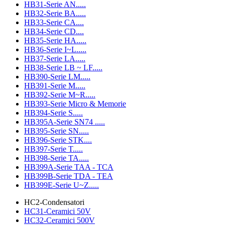
HB31-Serie AN.....
HB32-Serie BA.....
HB33-Serie CA....
HB34-Serie CD....
HB35-Serie HA.....
HB36-Serie I~L.....
HB37-Serie LA.....
HB38-Serie LB ~ LF.....
HB390-Serie LM.....
HB391-Serie M.....
HB392-Serie M~R.....
HB393-Serie Micro & Memorie
HB394-Serie S.....
HB395A-Serie SN74 .....
HB395-Serie SN.....
HB396-Serie STK....
HB397-Serie T.....
HB398-Serie TA.....
HB399A-Serie TAA - TCA
HB399B-Serie TDA - TEA
HB399E-Serie U~Z.....
HC2-Condensatori
HC31-Ceramici 50V
HC32-Ceramici 500V