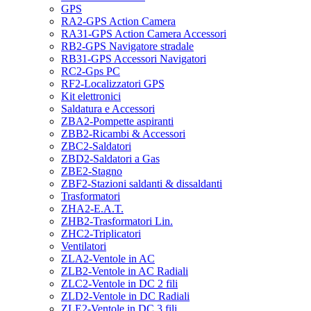
GPS
RA2-GPS Action Camera
RA31-GPS Action Camera Accessori
RB2-GPS Navigatore stradale
RB31-GPS Accessori Navigatori
RC2-Gps PC
RF2-Localizzatori GPS
Kit elettronici
Saldatura e Accessori
ZBA2-Pompette aspiranti
ZBB2-Ricambi & Accessori
ZBC2-Saldatori
ZBD2-Saldatori a Gas
ZBE2-Stagno
ZBF2-Stazioni saldanti & dissaldanti
Trasformatori
ZHA2-E.A.T.
ZHB2-Trasformatori Lin.
ZHC2-Triplicatori
Ventilatori
ZLA2-Ventole in AC
ZLB2-Ventole in AC Radiali
ZLC2-Ventole in DC 2 fili
ZLD2-Ventole in DC Radiali
ZLE2-Ventole in DC 3 fili