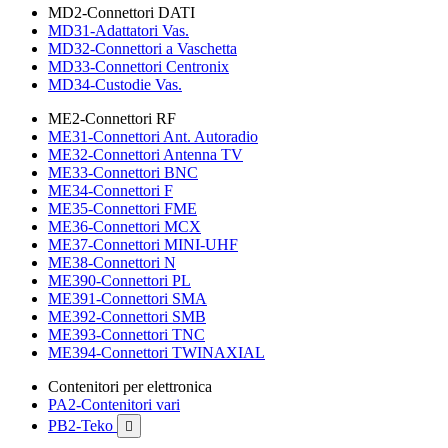
MD2-Connettori DATI
MD31-Adattatori Vas.
MD32-Connettori a Vaschetta
MD33-Connettori Centronix
MD34-Custodie Vas.
ME2-Connettori RF
ME31-Connettori Ant. Autoradio
ME32-Connettori Antenna TV
ME33-Connettori BNC
ME34-Connettori F
ME35-Connettori FME
ME36-Connettori MCX
ME37-Connettori MINI-UHF
ME38-Connettori N
ME390-Connettori PL
ME391-Connettori SMA
ME392-Connettori SMB
ME393-Connettori TNC
ME394-Connettori TWINAXIAL
Contenitori per elettronica
PA2-Contenitori vari
PB2-Teko
