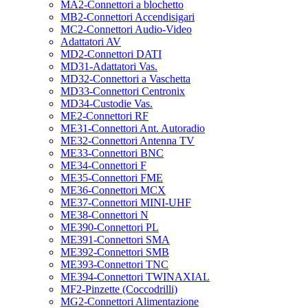
MA2-Connettori a blochetto
MB2-Connettori Accendisigari
MC2-Connettori Audio-Video
Adattatori AV
MD2-Connettori DATI
MD31-Adattatori Vas.
MD32-Connettori a Vaschetta
MD33-Connettori Centronix
MD34-Custodie Vas.
ME2-Connettori RF
ME31-Connettori Ant. Autoradio
ME32-Connettori Antenna TV
ME33-Connettori BNC
ME34-Connettori F
ME35-Connettori FME
ME36-Connettori MCX
ME37-Connettori MINI-UHF
ME38-Connettori N
ME390-Connettori PL
ME391-Connettori SMA
ME392-Connettori SMB
ME393-Connettori TNC
ME394-Connettori TWINAXIAL
MF2-Pinzette (Coccodrilli)
MG2-Connettori Alimentazione