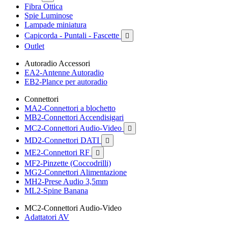
Fibra Ottica
Spie Luminose
Lampade miniatura
Capicorda - Puntali - Fascette

Outlet
Autoradio Accessori
EA2-Antenne Autoradio
EB2-Plance per autoradio
Connettori
MA2-Connettori a blochetto
MB2-Connettori Accendisigari
MC2-Connettori Audio-Video

MD2-Connettori DATI

ME2-Connettori RF

MF2-Pinzette (Coccodrilli)
MG2-Connettori Alimentazione
MH2-Prese Audio 3,5mm
ML2-Spine Banana
MC2-Connettori Audio-Video
Adattatori AV