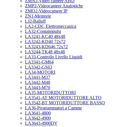
ZMN2-Video camere AHD
ZMP2-Videocamere Analogiche
ZMQ2-Videocamere IP
ZN1-Memorie
LJ2-Balluff
LA2-CDC Elettromeccanica
LA32-Contaimpulsi
LA3241-KC40 48x48
LA3242-KD40 72x72
LA3243-KD646 72x72
LA3244-TK48 48x48
LA33-Controllo Livello Liquidi
LA3341-GM64
LA3342-GS63
LA34-MOTORI
LA3441-M37
LA3442-M48
LA3443-M70
LA35-MOTORIDUTTORI
LA3541-AT MOTORIDUTTORE ALTO
LA3542-BT MOTORIDUTTORE BASSO
LA36-Programmatori a Camme
LA3641-4800
LA3642-4900
LA3643-4900DV