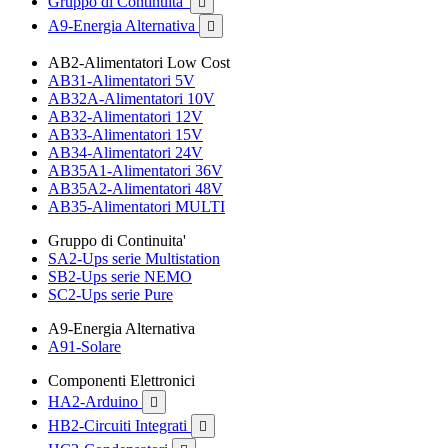
Gruppo di Continuita'

A9-Energia Alternativa

AB2-Alimentatori Low Cost
AB31-Alimentatori 5V
AB32A-Alimentatori 10V
AB32-Alimentatori 12V
AB33-Alimentatori 15V
AB34-Alimentatori 24V
AB35A1-Alimentatori 36V
AB35A2-Alimentatori 48V
AB35-Alimentatori MULTI
Gruppo di Continuita'
SA2-Ups serie Multistation
SB2-Ups serie NEMO
SC2-Ups serie Pure
A9-Energia Alternativa
A91-Solare
Componenti Elettronici
HA2-Arduino

HB2-Circuiti Integrati
