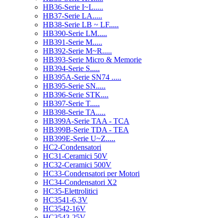
HB36-Serie I~L.....
HB37-Serie LA.....
HB38-Serie LB ~ LF.....
HB390-Serie LM.....
HB391-Serie M.....
HB392-Serie M~R.....
HB393-Serie Micro & Memorie
HB394-Serie S.....
HB395A-Serie SN74 .....
HB395-Serie SN.....
HB396-Serie STK....
HB397-Serie T.....
HB398-Serie TA.....
HB399A-Serie TAA - TCA
HB399B-Serie TDA - TEA
HB399E-Serie U~Z.....
HC2-Condensatori
HC31-Ceramici 50V
HC32-Ceramici 500V
HC33-Condensatori per Motori
HC34-Condensatori X2
HC35-Elettrolitici
HC3541-6,3V
HC3542-16V
HC3543-25V