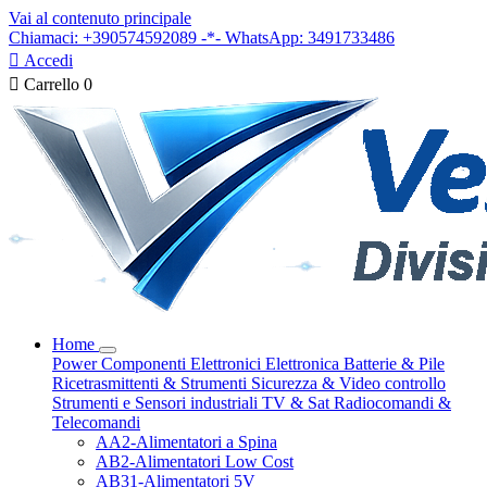
Vai al contenuto principale
Chiamaci: +390574592089 -*- WhatsApp: 3491733486

Accedi

Carrello
0
Home
Power
Componenti Elettronici
Elettronica
Batterie & Pile
Ricetrasmittenti & Strumenti
Sicurezza & Video controllo
Strumenti e Sensori industriali
TV & Sat
Radiocomandi &
Telecomandi
AA2-Alimentatori a Spina
AB2-Alimentatori Low Cost
AB31-Alimentatori 5V