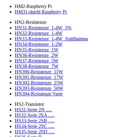
HM2-Raspberry Pi
HM31-shield Raspberry Pi
HN2-Resistenze
HN31-Resistenze_1-4W_1%
HN32-Resistenze_1-4W
HN33-Resistenze_1-4W_Antifiamma
HN34-Resistenze_1-2W
HN35-Resistenze_1W
HN36-Resistenze_2W
HN37-Resistenze_5W
HN38-Resistenze_7W
HN390-Resistenze_11W
HN391-Resistenze_17W
HN392-Resistenze_25W
HN393-Resistenze_50W
HN394-Resistenze Varie
HS2-Transistor
HS31-Serie 2N .....
HS32-Serie 2SA .....
HS33-Serie 2SB .....
HS34-Serie 2SC .....
HS35-Serie 2SD .....