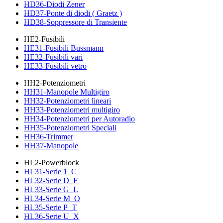
HD36-Diodi Zener
HD37-Ponte di diodi ( Graetz )
HD38-Soppressore di Transiente
HE2-Fusibili
HE31-Fusibili Bussmann
HE32-Fusibili vari
HE33-Fusibili vetro
HH2-Potenziometri
HH31-Manopole Multigiro
HH32-Potenziometri lineari
HH33-Potenziometri multigiro
HH34-Potenziometri per Autoradio
HH35-Potenziometri Speciali
HH36-Trimmer
HH37-Manopole
HL2-Powerblock
HL31-Serie 1_C
HL32-Serie D_F
HL33-Serie G_L
HL34-Serie M_O
HL35-Serie P_T
HL36-Serie U_X