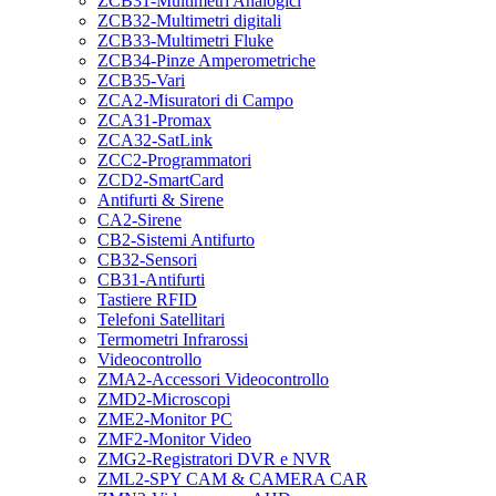
ZCB31-Multimetri Analogici
ZCB32-Multimetri digitali
ZCB33-Multimetri Fluke
ZCB34-Pinze Amperometriche
ZCB35-Vari
ZCA2-Misuratori di Campo
ZCA31-Promax
ZCA32-SatLink
ZCC2-Programmatori
ZCD2-SmartCard
Antifurti & Sirene
CA2-Sirene
CB2-Sistemi Antifurto
CB32-Sensori
CB31-Antifurti
Tastiere RFID
Telefoni Satellitari
Termometri Infrarossi
Videocontrollo
ZMA2-Accessori Videocontrollo
ZMD2-Microscopi
ZME2-Monitor PC
ZMF2-Monitor Video
ZMG2-Registratori DVR e NVR
ZML2-SPY CAM & CAMERA CAR