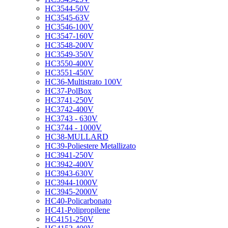
HC3544-50V
HC3545-63V
HC3546-100V
HC3547-160V
HC3548-200V
HC3549-350V
HC3550-400V
HC3551-450V
HC36-Multistrato 100V
HC37-PolBox
HC3741-250V
HC3742-400V
HC3743 - 630V
HC3744 - 1000V
HC38-MULLARD
HC39-Poliestere Metallizato
HC3941-250V
HC3942-400V
HC3943-630V
HC3944-1000V
HC3945-2000V
HC40-Policarbonato
HC41-Polipropilene
HC4151-250V