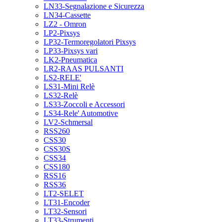
LN33-Segnalazione e Sicurezza
LN34-Cassette
LZ2 - Omron
LP2-Pixsys
LP32-Termoregolatori Pixsys
LP33-Pixsys vari
LK2-Pneumatica
LR2-RAAS PULSANTI
LS2-RELE'
LS31-Mini Relè
LS32-Relè
LS33-Zoccoli e Accessori
LS34-Rele' Automotive
LV2-Schmersal
RSS260
CSS30
CSS30S
CSS34
CSS180
RSS16
RSS36
LT2-SELET
LT31-Encoder
LT32-Sensori
LT33-Strumenti