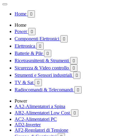
Home

Home
Power

Componenti Elettronici

Elettronica

Batterie & Pile

Ricetrasmittenti & Strumenti

Sicurezza & Video controllo

Strumenti e Sensori industriali

TV & Sat

Radiocomandi & Telecomandi

Power
AA2-Alimentatori a Spina
AB2-Alimentatori Low Cost

AC2-Alimentatori PC
AD2-Inverter
AF2-Regolatori di Tensione