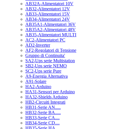
AB32A-Alimentatori 10V
AB32-Alimentatori 12V
AB33-Alimentatori 15V
AB34-Alimentatori 24V
AB35A1-Alimentatori 36V
AB35A2-Alimentatori 48V
AB35-Alimentatori MULTI
AC2-Alimentatori PC
AD2-Inverter
AF2-Regolatori di Tensione
Gruppo di Continuita'
SA2-Ups serie Multistation
SB2-Ups serie NEMO
SC2-Ups serie Pure
A9-Energia Alternativa
A91-Solare
HA2-Arduino
HA31-Sensori per Arduino
HA32-Shields Arduino
HB2-Circuiti Integrati
HB31-Serie AN.....
HB32-Serie BA.....
HB33-Serie CA....
HB34-Serie CD....
HB35-Serie HA.....