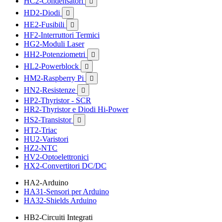
HC2-Condensatori

HD2-Diodi

HE2-Fusibili

HF2-Interruttori Termici
HG2-Moduli Laser
HH2-Potenziometri

HL2-Powerblock

HM2-Raspberry Pi

HN2-Resistenze

HP2-Thyristor - SCR
HR2-Thyristor e Diodi Hi-Power
HS2-Transistor

HT2-Triac
HU2-Varistori
HZ2-NTC
HV2-Optoelettronici
HX2-Convertitori DC/DC
HA2-Arduino
HA31-Sensori per Arduino
HA32-Shields Arduino
HB2-Circuiti Integrati