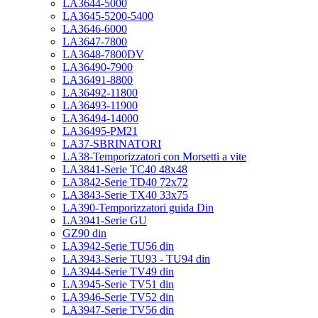
LA3644-5000
LA3645-5200-5400
LA3646-6000
LA3647-7800
LA3648-7800DV
LA36490-7900
LA36491-8800
LA36492-11800
LA36493-11900
LA36494-14000
LA36495-PM21
LA37-SBRINATORI
LA38-Temporizzatori con Morsetti a vite
LA3841-Serie TC40 48x48
LA3842-Serie TD40 72x72
LA3843-Serie TX40 33x75
LA390-Temporizzatori guida Din
LA3941-Serie GU
GZ90 din
LA3942-Serie TU56 din
LA3943-Serie TU93 - TU94 din
LA3944-Serie TV49 din
LA3945-Serie TV51 din
LA3946-Serie TV52 din
LA3947-Serie TV56 din