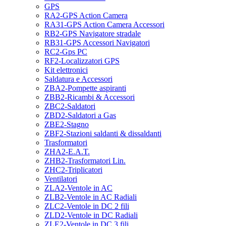
GPS
RA2-GPS Action Camera
RA31-GPS Action Camera Accessori
RB2-GPS Navigatore stradale
RB31-GPS Accessori Navigatori
RC2-Gps PC
RF2-Localizzatori GPS
Kit elettronici
Saldatura e Accessori
ZBA2-Pompette aspiranti
ZBB2-Ricambi & Accessori
ZBC2-Saldatori
ZBD2-Saldatori a Gas
ZBE2-Stagno
ZBF2-Stazioni saldanti & dissaldanti
Trasformatori
ZHA2-E.A.T.
ZHB2-Trasformatori Lin.
ZHC2-Triplicatori
Ventilatori
ZLA2-Ventole in AC
ZLB2-Ventole in AC Radiali
ZLC2-Ventole in DC 2 fili
ZLD2-Ventole in DC Radiali
ZLE2-Ventole in DC 3 fili