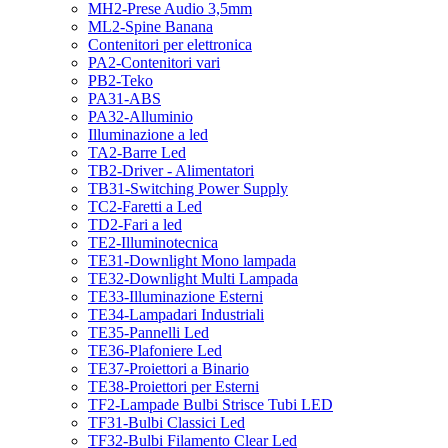
MH2-Prese Audio 3,5mm
ML2-Spine Banana
Contenitori per elettronica
PA2-Contenitori vari
PB2-Teko
PA31-ABS
PA32-Alluminio
Illuminazione a led
TA2-Barre Led
TB2-Driver - Alimentatori
TB31-Switching Power Supply
TC2-Faretti a Led
TD2-Fari a led
TE2-Illuminotecnica
TE31-Downlight Mono lampada
TE32-Downlight Multi Lampada
TE33-Illuminazione Esterni
TE34-Lampadari Industriali
TE35-Pannelli Led
TE36-Plafoniere Led
TE37-Proiettori a Binario
TE38-Proiettori per Esterni
TF2-Lampade Bulbi Strisce Tubi LED
TF31-Bulbi Classici Led
TF32-Bulbi Filamento Clear Led