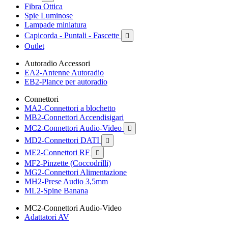
Fibra Ottica
Spie Luminose
Lampade miniatura
Capicorda - Puntali - Fascette

Outlet
Autoradio Accessori
EA2-Antenne Autoradio
EB2-Plance per autoradio
Connettori
MA2-Connettori a blochetto
MB2-Connettori Accendisigari
MC2-Connettori Audio-Video

MD2-Connettori DATI

ME2-Connettori RF

MF2-Pinzette (Coccodrilli)
MG2-Connettori Alimentazione
MH2-Prese Audio 3,5mm
ML2-Spine Banana
MC2-Connettori Audio-Video
Adattatori AV