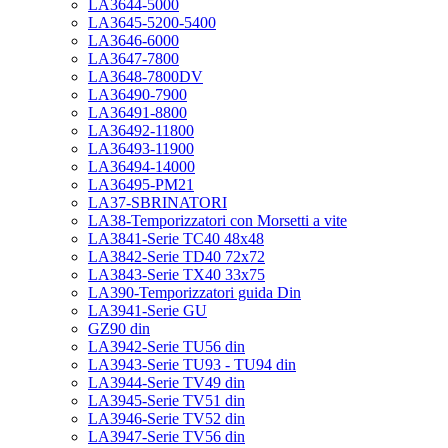
LA3644-5000
LA3645-5200-5400
LA3646-6000
LA3647-7800
LA3648-7800DV
LA36490-7900
LA36491-8800
LA36492-11800
LA36493-11900
LA36494-14000
LA36495-PM21
LA37-SBRINATORI
LA38-Temporizzatori con Morsetti a vite
LA3841-Serie TC40 48x48
LA3842-Serie TD40 72x72
LA3843-Serie TX40 33x75
LA390-Temporizzatori guida Din
LA3941-Serie GU
GZ90 din
LA3942-Serie TU56 din
LA3943-Serie TU93 - TU94 din
LA3944-Serie TV49 din
LA3945-Serie TV51 din
LA3946-Serie TV52 din
LA3947-Serie TV56 din