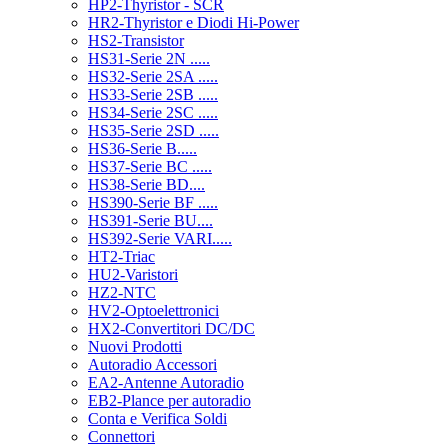
HP2-Thyristor - SCR
HR2-Thyristor e Diodi Hi-Power
HS2-Transistor
HS31-Serie 2N .....
HS32-Serie 2SA .....
HS33-Serie 2SB .....
HS34-Serie 2SC .....
HS35-Serie 2SD .....
HS36-Serie B.....
HS37-Serie BC .....
HS38-Serie BD....
HS390-Serie BF .....
HS391-Serie BU....
HS392-Serie VARI.....
HT2-Triac
HU2-Varistori
HZ2-NTC
HV2-Optoelettronici
HX2-Convertitori DC/DC
Nuovi Prodotti
Autoradio Accessori
EA2-Antenne Autoradio
EB2-Plance per autoradio
Conta e Verifica Soldi
Connettori