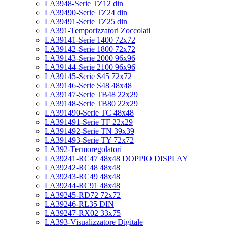
LA3948-Serie TZ12 din
LA39490-Serie TZ24 din
LA39491-Serie TZ25 din
LA391-Temporizzatori Zoccolati
LA39141-Serie 1400 72x72
LA39142-Serie 1800 72x72
LA39143-Serie 2000 96x96
LA39144-Serie 2100 96x96
LA39145-Serie S45 72x72
LA39146-Serie S48 48x48
LA39147-Serie TB48 22x29
LA39148-Serie TB80 22x29
LA391490-Serie TC 48x48
LA391491-Serie TF 22x29
LA391492-Serie TN 39x39
LA391493-Serie TY 72x72
LA392-Termoregolatori
LA39241-RC47 48x48 DOPPIO DISPLAY
LA39242-RC48 48x48
LA39243-RC49 48x48
LA39244-RC91 48x48
LA39245-RD72 72x72
LA39246-RL35 DIN
LA39247-RX02 33x75
LA393-Visualizzatore Digitale