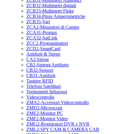
ZCB31-Multimetri Analogici
ZCB32-Multimetri digitali
ZCB33-Multimetri Fluke
ZCB34-Pinze Amperometriche
ZCB35-Vari
ZCA2-Misuratori di Campo
ZCA31-Promax
ZCA32-SatLink
ZCC2-Programmatori
ZCD2-SmartCard
Antifurti & Sirene
CA2-Sirene
CB2-Sistemi Antifurto
CB32-Sensori
CB31-Antifurti
Tastiere RFID
Telefoni Satellitari
Termometri Infrarossi
Videocontrollo
ZMA2-Accessori Videocontrollo
ZMD2-Microscopi
ZME2-Monitor PC
ZMF2-Monitor Video
ZMG2-Registratori DVR e NVR
ZML2-SPY CAM & CAMERA CAR