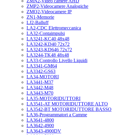
ZMN2-Video camere AHD
ZMP2-Videocamere Analogiche
ZMQ2-Videocamere IP
ZN1-Memorie
LJ2-Balluff
LA2-CDC Elettromeccanica
LA32-Contaimpulsi
LA3241-KC40 48x48
LA3242-KD40 72x72
LA3243-KD646 72x72
LA3244-TK48 48x48
LA33-Controllo Livello Liquidi
LA3341-GM64
LA3342-GS63
LA34-MOTORI
LA3441-M37
LA3442-M48
LA3443-M70
LA35-MOTORIDUTTORI
LA3541-AT MOTORIDUTTORE ALTO
LA3542-BT MOTORIDUTTORE BASSO
LA36-Programmatori a Camme
LA3641-4800
LA3642-4900
LA3643-4900DV