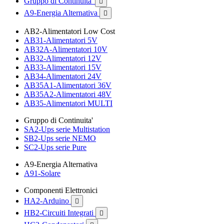
Gruppo di Continuita'

A9-Energia Alternativa

AB2-Alimentatori Low Cost
AB31-Alimentatori 5V
AB32A-Alimentatori 10V
AB32-Alimentatori 12V
AB33-Alimentatori 15V
AB34-Alimentatori 24V
AB35A1-Alimentatori 36V
AB35A2-Alimentatori 48V
AB35-Alimentatori MULTI
Gruppo di Continuita'
SA2-Ups serie Multistation
SB2-Ups serie NEMO
SC2-Ups serie Pure
A9-Energia Alternativa
A91-Solare
Componenti Elettronici
HA2-Arduino

HB2-Circuiti Integrati
