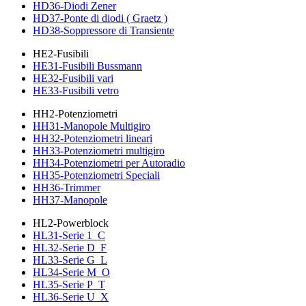
HD36-Diodi Zener
HD37-Ponte di diodi ( Graetz )
HD38-Soppressore di Transiente
HE2-Fusibili
HE31-Fusibili Bussmann
HE32-Fusibili vari
HE33-Fusibili vetro
HH2-Potenziometri
HH31-Manopole Multigiro
HH32-Potenziometri lineari
HH33-Potenziometri multigiro
HH34-Potenziometri per Autoradio
HH35-Potenziometri Speciali
HH36-Trimmer
HH37-Manopole
HL2-Powerblock
HL31-Serie 1_C
HL32-Serie D_F
HL33-Serie G_L
HL34-Serie M_O
HL35-Serie P_T
HL36-Serie U_X