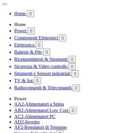
Home

Home
Power

Componenti Elettronici

Elettronica

Batterie & Pile

Ricetrasmittenti & Strumenti

Sicurezza & Video controllo

Strumenti e Sensori industriali

TV & Sat

Radiocomandi & Telecomandi

Power
AA2-Alimentatori a Spina
AB2-Alimentatori Low Cost

AC2-Alimentatori PC
AD2-Inverter
AF2-Regolatori di Tensione