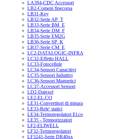
LA394-CDC Accessori
LB2-Comepi finecorsa
LB31-Key
LB32-Serie AP_T
LB33-Serie BM_E
LB34-Serie DM_F
LB35-Serie EM2G
LB36-Serie SP_K
LB37-Serie CM_E
LC2-DATALOGIC-INFRA
LC32-Effetto HALL
LC33-Fotocellule
LC34-Sensori Capacitivi
LC35-Sensori Induttivi
LC36-Sensori Magnetici
LC37-Accessori Sensori
LD2-Datexel
LE2-EL.CO
LE31-Convertitori di misura
LE33-Rele' statici
LE34-Termoregolatori El.co
LE35 - Temporizzatori
LF2-ELIWELL
LF32-Termoregolatori
LF3241-Serie DR40xx