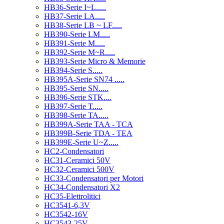
HB36-Serie I~L.....
HB37-Serie LA.....
HB38-Serie LB ~ LF.....
HB390-Serie LM.....
HB391-Serie M.....
HB392-Serie M~R.....
HB393-Serie Micro & Memorie
HB394-Serie S.....
HB395A-Serie SN74 .....
HB395-Serie SN.....
HB396-Serie STK....
HB397-Serie T.....
HB398-Serie TA.....
HB399A-Serie TAA - TCA
HB399B-Serie TDA - TEA
HB399E-Serie U~Z.....
HC2-Condensatori
HC31-Ceramici 50V
HC32-Ceramici 500V
HC33-Condensatori per Motori
HC34-Condensatori X2
HC35-Elettrolitici
HC3541-6,3V
HC3542-16V
HC3543-25V