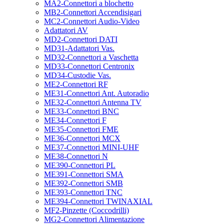
MA2-Connettori a blochetto
MB2-Connettori Accendisigari
MC2-Connettori Audio-Video
Adattatori AV
MD2-Connettori DATI
MD31-Adattatori Vas.
MD32-Connettori a Vaschetta
MD33-Connettori Centronix
MD34-Custodie Vas.
ME2-Connettori RF
ME31-Connettori Ant. Autoradio
ME32-Connettori Antenna TV
ME33-Connettori BNC
ME34-Connettori F
ME35-Connettori FME
ME36-Connettori MCX
ME37-Connettori MINI-UHF
ME38-Connettori N
ME390-Connettori PL
ME391-Connettori SMA
ME392-Connettori SMB
ME393-Connettori TNC
ME394-Connettori TWINAXIAL
MF2-Pinzette (Coccodrilli)
MG2-Connettori Alimentazione