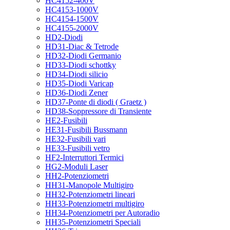
HC4152-400V
HC4153-1000V
HC4154-1500V
HC4155-2000V
HD2-Diodi
HD31-Diac & Tetrode
HD32-Diodi Germanio
HD33-Diodi schottky
HD34-Diodi silicio
HD35-Diodi Varicap
HD36-Diodi Zener
HD37-Ponte di diodi ( Graetz )
HD38-Soppressore di Transiente
HE2-Fusibili
HE31-Fusibili Bussmann
HE32-Fusibili vari
HE33-Fusibili vetro
HF2-Interruttori Termici
HG2-Moduli Laser
HH2-Potenziometri
HH31-Manopole Multigiro
HH32-Potenziometri lineari
HH33-Potenziometri multigiro
HH34-Potenziometri per Autoradio
HH35-Potenziometri Speciali