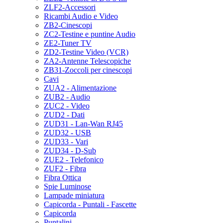
ZLF2-Accessori
Ricambi Audio e Video
ZB2-Cinescopi
ZC2-Testine e puntine Audio
ZE2-Tuner TV
ZD2-Testine Video (VCR)
ZA2-Antenne Telescopiche
ZB31-Zoccoli per cinescopi
Cavi
ZUA2 - Alimentazione
ZUB2 - Audio
ZUC2 - Video
ZUD2 - Dati
ZUD31 - Lan-Wan RJ45
ZUD32 - USB
ZUD33 - Vari
ZUD34 - D-Sub
ZUE2 - Telefonico
ZUF2 - Fibra
Fibra Ottica
Spie Luminose
Lampade miniatura
Capicorda - Puntali - Fascette
Capicorda
Puntalini