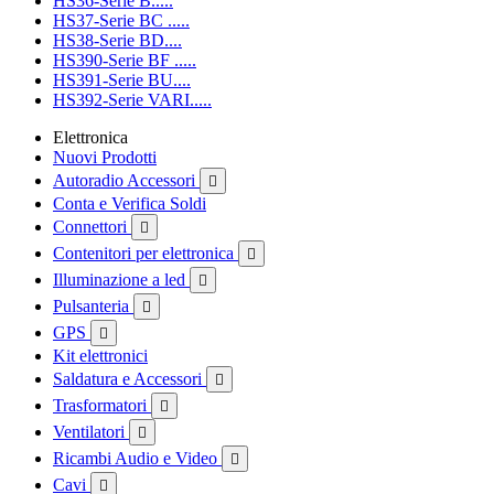
HS36-Serie B.....
HS37-Serie BC .....
HS38-Serie BD....
HS390-Serie BF .....
HS391-Serie BU....
HS392-Serie VARI.....
Elettronica
Nuovi Prodotti
Autoradio Accessori

Conta e Verifica Soldi
Connettori

Contenitori per elettronica

Illuminazione a led

Pulsanteria

GPS

Kit elettronici
Saldatura e Accessori

Trasformatori

Ventilatori

Ricambi Audio e Video

Cavi
