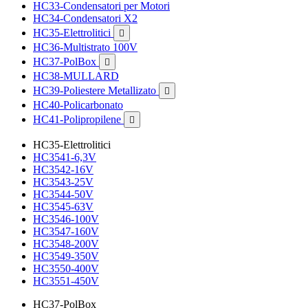
HC33-Condensatori per Motori
HC34-Condensatori X2
HC35-Elettrolitici

HC36-Multistrato 100V
HC37-PolBox

HC38-MULLARD
HC39-Poliestere Metallizato

HC40-Policarbonato
HC41-Polipropilene

HC35-Elettrolitici
HC3541-6,3V
HC3542-16V
HC3543-25V
HC3544-50V
HC3545-63V
HC3546-100V
HC3547-160V
HC3548-200V
HC3549-350V
HC3550-400V
HC3551-450V
HC37-PolBox