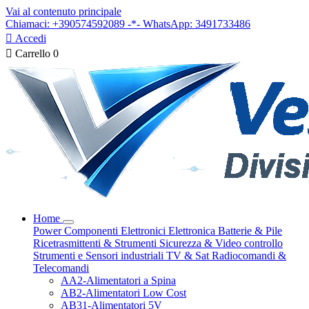
Vai al contenuto principale
Chiamaci: +390574592089 -*- WhatsApp: 3491733486

Accedi

Carrello
0
Home
Power
Componenti Elettronici
Elettronica
Batterie & Pile
Ricetrasmittenti & Strumenti
Sicurezza & Video controllo
Strumenti e Sensori industriali
TV & Sat
Radiocomandi &
Telecomandi
AA2-Alimentatori a Spina
AB2-Alimentatori Low Cost
AB31-Alimentatori 5V