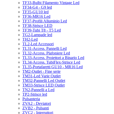
TF33-Bulbi Filamento Vintage Led
TF34-G4 - G9 led
TF35-GU10 led
TF36-MR16 Led
TF37-Profili Alluminio Led
TF38-Strisce LED
TF39-Tubi T8 - T5 Led
TG2-Lampade led
TH2-Led
TL2-Led Accessori
TL31-Access. Pannelli Led
TL32-Access. Plafoniere Led
TL33-Access. Proiettori a Binario Led
TL34-Access. TubiFlex-Strisce Led
TL35-Portafaretti GU10 - MR16 Led
TM2-Outlet - Fine serie
TM31-Led Varie Outlet
TM32-Pannelli Led Outlet
TM33-Strisce LED Outlet
TN2-Pannelli a Led
TP2-Strisce led
Pulsanteria
ZVA2 - Deviatori
ZVB2 - Pulsanti
ZVC2 - Interruttori