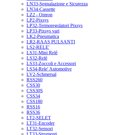
LN33-Segnalazione e Sicurezza
LN34-Cassette
LZ2 - Omron
LP2-Pixsys
LP32-Termoregolatori Pixsys
LP33-Pixsys vari
LK2-Pneumatica
LR2-RAAS PULSANTI
LS2-RELE'
LS31-Mini Relè
LS32-Relè
LS33-Zoccoli e Accessori
LS34-Rele' Automotive
LV2-Schmersal
RSS260
CSS30
CSS30S
CSS34
CSS180
RSS16
RSS36
LT2-SELET
LT31-Encoder
LT32-Sensori
LT33-Strumenti