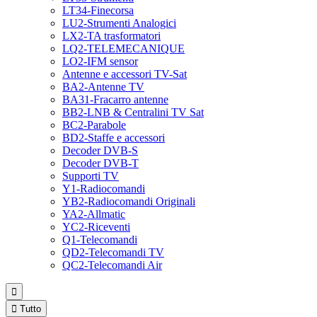
LT34-Finecorsa
LU2-Strumenti Analogici
LX2-TA trasformatori
LQ2-TELEMECANIQUE
LO2-IFM sensor
Antenne e accessori TV-Sat
BA2-Antenne TV
BA31-Fracarro antenne
BB2-LNB & Centralini TV Sat
BC2-Parabole
BD2-Staffe e accessori
Decoder DVB-S
Decoder DVB-T
Supporti TV
Y1-Radiocomandi
YB2-Radiocomandi Originali
YA2-Allmatic
YC2-Riceventi
Q1-Telecomandi
QD2-Telecomandi TV
QC2-Telecomandi Air


Tutto