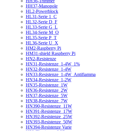
HH36-Trimmer
HH37-Manopole
HL2-Powerblock
HL31-Serie 1_C
HL32-Serie D_F
HL33-Serie G_L
HL34-Serie M_O
HL35-Serie P_T
HL36-Serie U_X
HM2-Raspberry Pi
HM31-shield Raspberry Pi
HN2-Resistenze
HN31-Resistenze_1-4W_1%
HN32-Resistenze_1-4W
HN33-Resistenze_1-4W_Antifiamma
HN34-Resistenze_1-2W
HN35-Resistenze_1W
HN36-Resistenze_2W
HN37-Resistenze_5W
HN38-Resistenze_7W
HN390-Resistenze_11W
HN391-Resistenze_17W
HN392-Resistenze_25W
HN393-Resistenze_50W
HN394-Resistenze Varie