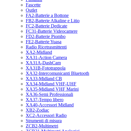
Fascette
Outlet
FA2-Batterie a Bottone
FB2-Batterie Alkaline e Litio
FC2-Batterie Dedicate
FC31-Batterie Videocamere
FD2-Batterie Piombo
FE2-Batterie Yuasa
Radio Ricetrasmittenti
XA2-Midland
XA31-Action Camera
XA31A-DashCam
XA31B-Fototrappola
XA32-Intercomunicanti Bluetooth
XA33-Midland CB
XA34-Midland VHF-UHF
XA35-Midland VHF Marini
XA36-Semi Professionali
XA37-Tempo libero
XA40-Accessori Midland
XB2-Zodiac
XC2-Accessori Radio
Strumenti di misura
ZCB2-Multimetri