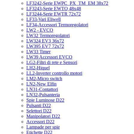
LF3242-Serie EWPC_PX_TM_EM 38x72
LF3243-Serie EWTQ 48x48
LF3244-Serie EWTR 72x72
LF33-Vari Eliwell
LF34-Accessori Termoregolatori
LW2 - EVCO
LW32 Termoregolatori
LW324 EV3 36x72
LW395 EV7 72x72
LW33 Timer
LW39 Accessori EVCO
LG2-Filtri di rete e Sensori
LH2-Hiquel
LL2-Inverter controllo motori
LM2-Micro switch
LN2-New Elfin
LN31-Contattori
LN32-Pulsanteria
Spie Luminose D22
Pulsanti D22
Selettori D22
Manipolatori D22
Accessori D22
Lampade per spie
Etichette D22