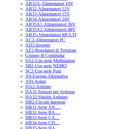
AB32A-Alimentatori 10V
AB32-Alimentatori 12V
AB33-Alimentatori 15V
AB34-Alimentatori 24V
AB35A1-Alimentatori 36V
AB35A2-Alimentatori 48V
AB35-Alimentatori MULTI
AC2-Alimentatori PC
AD2-Inverter
AF2-Regolatori di Tensione
Gruppo di Continuita'
SA2-Ups serie Multistation
SB2-Ups serie NEMO
SC2-Ups serie Pure
A9-Energia Alternativa
A91-Solare
HA2-Arduino
HA31-Sensori per Arduino
HA32-Shields Arduino
HB2-Circuiti Integrati
HB31-Serie AN.....
HB32-Serie BA.....
HB33-Serie CA....
HB34-Serie CD....
HB35-Serie HA.....