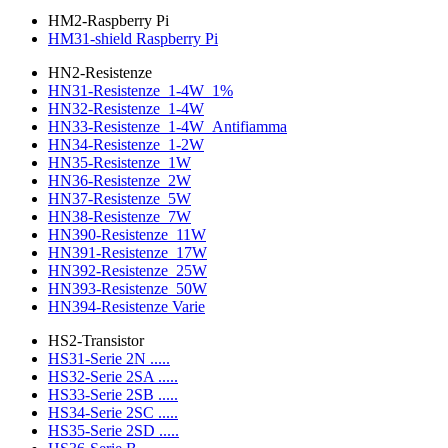
HM2-Raspberry Pi
HM31-shield Raspberry Pi
HN2-Resistenze
HN31-Resistenze_1-4W_1%
HN32-Resistenze_1-4W
HN33-Resistenze_1-4W_Antifiamma
HN34-Resistenze_1-2W
HN35-Resistenze_1W
HN36-Resistenze_2W
HN37-Resistenze_5W
HN38-Resistenze_7W
HN390-Resistenze_11W
HN391-Resistenze_17W
HN392-Resistenze_25W
HN393-Resistenze_50W
HN394-Resistenze Varie
HS2-Transistor
HS31-Serie 2N .....
HS32-Serie 2SA .....
HS33-Serie 2SB .....
HS34-Serie 2SC .....
HS35-Serie 2SD .....