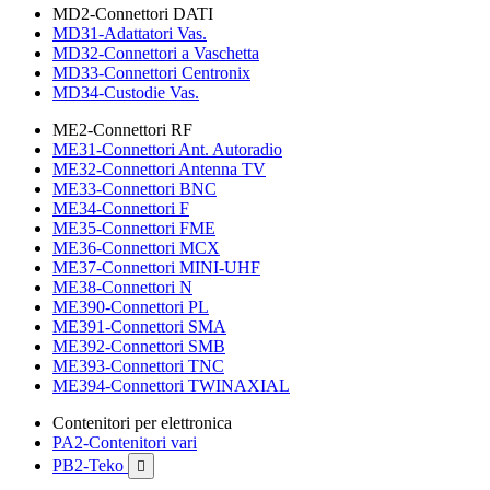
MD2-Connettori DATI
MD31-Adattatori Vas.
MD32-Connettori a Vaschetta
MD33-Connettori Centronix
MD34-Custodie Vas.
ME2-Connettori RF
ME31-Connettori Ant. Autoradio
ME32-Connettori Antenna TV
ME33-Connettori BNC
ME34-Connettori F
ME35-Connettori FME
ME36-Connettori MCX
ME37-Connettori MINI-UHF
ME38-Connettori N
ME390-Connettori PL
ME391-Connettori SMA
ME392-Connettori SMB
ME393-Connettori TNC
ME394-Connettori TWINAXIAL
Contenitori per elettronica
PA2-Contenitori vari
PB2-Teko
