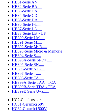
HB31-Serie AN.....
HB32-Serie BA.....
HB33-Serie CA....
HB34-Serie CD....
HB35-Serie HA.....
HB36-Serie I~L.....
HB37-Serie LA.....
HB38-Serie LB ~ LF.....
HB390-Serie LM.....
HB391-Serie M.....
HB392-Serie M~R.....
HB393-Serie Micro & Memorie
HB394-Serie S.....
HB395A-Serie SN74 .....
HB395-Serie SN.....
HB396-Serie STK....
HB397-Serie T.....
HB398-Serie TA.....
HB399A-Serie TAA - TCA
HB399B-Serie TDA - TEA
HB399E-Serie U~Z.....
HC2-Condensatori
HC31-Ceramici 50V
HC32-Ceramici 500V