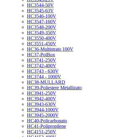
HC3544-50V
HC3545-63V
HC3546-100V
HC3547-160V
HC3548-200V
HC3549-350V
HC3550-400V
HC3551-450V
HC36-Multistrato 100V
HC37-PolBox
HC3741-250V
HC3742-400V
HC3743 - 630V
HC3744 - 1000V
HC38-MULLARD
HC39-Poliestere Metallizato
HC3941-250V
HC3942-400V
HC3943-630V
HC3944-1000V
HC3945-2000V
HC40-Policarbonato
HC41-Polipropilene
HC4151-250V