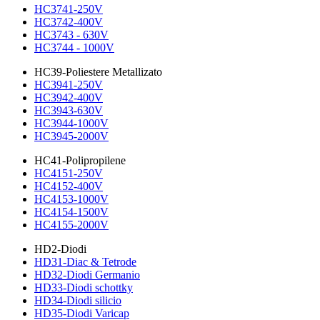
HC3741-250V
HC3742-400V
HC3743 - 630V
HC3744 - 1000V
HC39-Poliestere Metallizato
HC3941-250V
HC3942-400V
HC3943-630V
HC3944-1000V
HC3945-2000V
HC41-Polipropilene
HC4151-250V
HC4152-400V
HC4153-1000V
HC4154-1500V
HC4155-2000V
HD2-Diodi
HD31-Diac & Tetrode
HD32-Diodi Germanio
HD33-Diodi schottky
HD34-Diodi silicio
HD35-Diodi Varicap