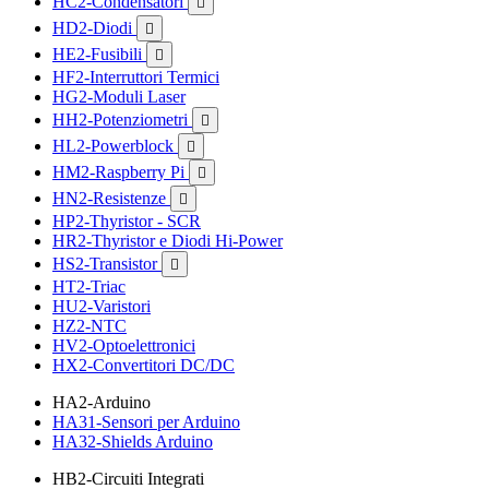
HC2-Condensatori

HD2-Diodi

HE2-Fusibili

HF2-Interruttori Termici
HG2-Moduli Laser
HH2-Potenziometri

HL2-Powerblock

HM2-Raspberry Pi

HN2-Resistenze

HP2-Thyristor - SCR
HR2-Thyristor e Diodi Hi-Power
HS2-Transistor

HT2-Triac
HU2-Varistori
HZ2-NTC
HV2-Optoelettronici
HX2-Convertitori DC/DC
HA2-Arduino
HA31-Sensori per Arduino
HA32-Shields Arduino
HB2-Circuiti Integrati