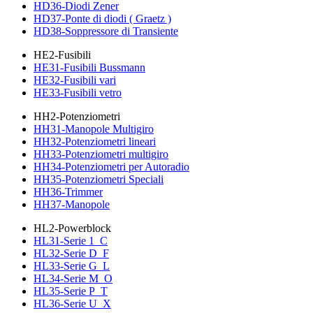
HD36-Diodi Zener
HD37-Ponte di diodi ( Graetz )
HD38-Soppressore di Transiente
HE2-Fusibili
HE31-Fusibili Bussmann
HE32-Fusibili vari
HE33-Fusibili vetro
HH2-Potenziometri
HH31-Manopole Multigiro
HH32-Potenziometri lineari
HH33-Potenziometri multigiro
HH34-Potenziometri per Autoradio
HH35-Potenziometri Speciali
HH36-Trimmer
HH37-Manopole
HL2-Powerblock
HL31-Serie 1_C
HL32-Serie D_F
HL33-Serie G_L
HL34-Serie M_O
HL35-Serie P_T
HL36-Serie U_X