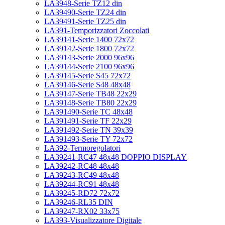
LA3948-Serie TZ12 din
LA39490-Serie TZ24 din
LA39491-Serie TZ25 din
LA391-Temporizzatori Zoccolati
LA39141-Serie 1400 72x72
LA39142-Serie 1800 72x72
LA39143-Serie 2000 96x96
LA39144-Serie 2100 96x96
LA39145-Serie S45 72x72
LA39146-Serie S48 48x48
LA39147-Serie TB48 22x29
LA39148-Serie TB80 22x29
LA391490-Serie TC 48x48
LA391491-Serie TF 22x29
LA391492-Serie TN 39x39
LA391493-Serie TY 72x72
LA392-Termoregolatori
LA39241-RC47 48x48 DOPPIO DISPLAY
LA39242-RC48 48x48
LA39243-RC49 48x48
LA39244-RC91 48x48
LA39245-RD72 72x72
LA39246-RL35 DIN
LA39247-RX02 33x75
LA393-Visualizzatore Digitale