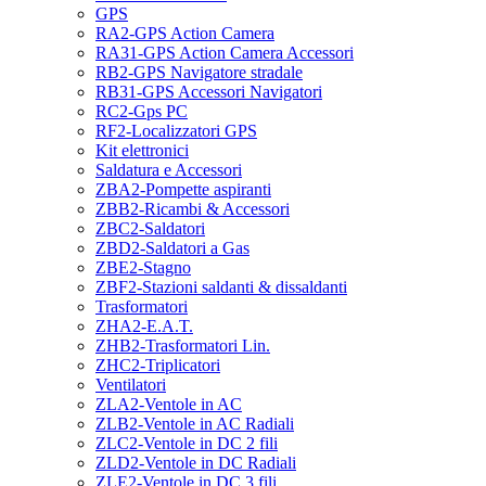
GPS
RA2-GPS Action Camera
RA31-GPS Action Camera Accessori
RB2-GPS Navigatore stradale
RB31-GPS Accessori Navigatori
RC2-Gps PC
RF2-Localizzatori GPS
Kit elettronici
Saldatura e Accessori
ZBA2-Pompette aspiranti
ZBB2-Ricambi & Accessori
ZBC2-Saldatori
ZBD2-Saldatori a Gas
ZBE2-Stagno
ZBF2-Stazioni saldanti & dissaldanti
Trasformatori
ZHA2-E.A.T.
ZHB2-Trasformatori Lin.
ZHC2-Triplicatori
Ventilatori
ZLA2-Ventole in AC
ZLB2-Ventole in AC Radiali
ZLC2-Ventole in DC 2 fili
ZLD2-Ventole in DC Radiali
ZLE2-Ventole in DC 3 fili