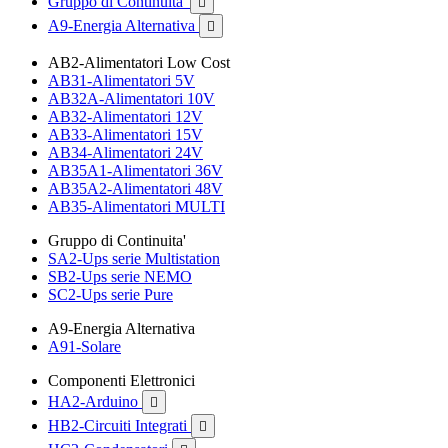
Gruppo di Continuita'

A9-Energia Alternativa

AB2-Alimentatori Low Cost
AB31-Alimentatori 5V
AB32A-Alimentatori 10V
AB32-Alimentatori 12V
AB33-Alimentatori 15V
AB34-Alimentatori 24V
AB35A1-Alimentatori 36V
AB35A2-Alimentatori 48V
AB35-Alimentatori MULTI
Gruppo di Continuita'
SA2-Ups serie Multistation
SB2-Ups serie NEMO
SC2-Ups serie Pure
A9-Energia Alternativa
A91-Solare
Componenti Elettronici
HA2-Arduino

HB2-Circuiti Integrati
