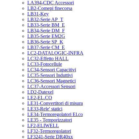
LA394-CDC Accessori
LB2-Comepi finecorsa
LB31-Key
LB32-Serie AP_T
LB33-Serie BM_E
LB34-Serie DM_F
LB35-Serie EM2G
LB36-Serie SP_K
LB37-Serie CM_E
LC2-DATALOGIC-INFRA
LC32-Effetto HALL
LC33-Fotocellule
LC34-Sensori Capacitivi
LC35-Sensori Induttivi
LC36-Sensori Magnetici
LC37-Accessori Sensori
LD2-Datexel
LE2-EL.CO
LE31-Convertitori di misura
LE33-Rele' statici
LE34-Termoregolatori El.co
LE35 - Temporizzatori
LF2-ELIWELL
LF32-Termoregolatori
LF3241-Serie DR40xx