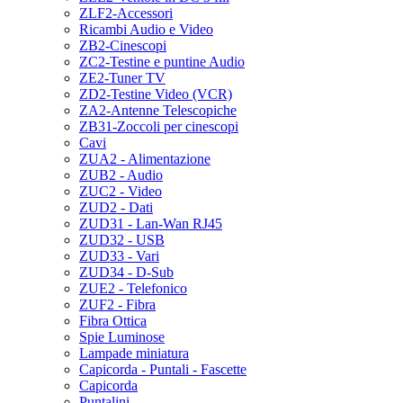
ZLF2-Accessori
Ricambi Audio e Video
ZB2-Cinescopi
ZC2-Testine e puntine Audio
ZE2-Tuner TV
ZD2-Testine Video (VCR)
ZA2-Antenne Telescopiche
ZB31-Zoccoli per cinescopi
Cavi
ZUA2 - Alimentazione
ZUB2 - Audio
ZUC2 - Video
ZUD2 - Dati
ZUD31 - Lan-Wan RJ45
ZUD32 - USB
ZUD33 - Vari
ZUD34 - D-Sub
ZUE2 - Telefonico
ZUF2 - Fibra
Fibra Ottica
Spie Luminose
Lampade miniatura
Capicorda - Puntali - Fascette
Capicorda
Puntalini