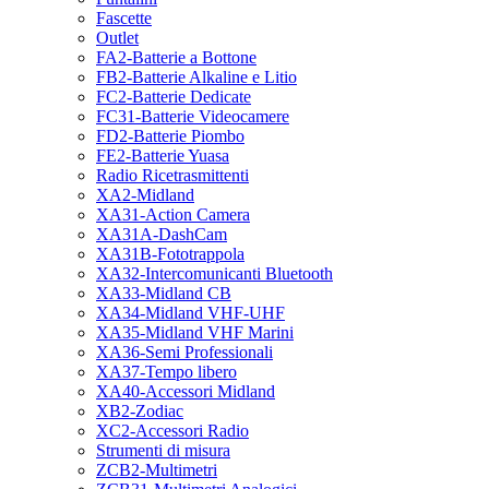
Fascette
Outlet
FA2-Batterie a Bottone
FB2-Batterie Alkaline e Litio
FC2-Batterie Dedicate
FC31-Batterie Videocamere
FD2-Batterie Piombo
FE2-Batterie Yuasa
Radio Ricetrasmittenti
XA2-Midland
XA31-Action Camera
XA31A-DashCam
XA31B-Fototrappola
XA32-Intercomunicanti Bluetooth
XA33-Midland CB
XA34-Midland VHF-UHF
XA35-Midland VHF Marini
XA36-Semi Professionali
XA37-Tempo libero
XA40-Accessori Midland
XB2-Zodiac
XC2-Accessori Radio
Strumenti di misura
ZCB2-Multimetri