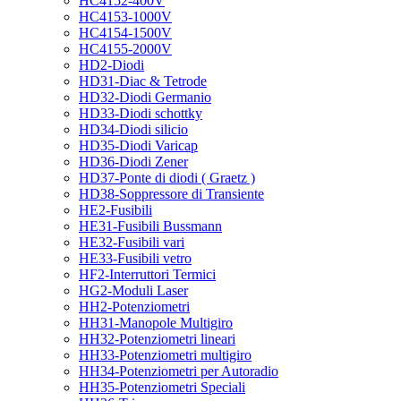
HC4152-400V
HC4153-1000V
HC4154-1500V
HC4155-2000V
HD2-Diodi
HD31-Diac & Tetrode
HD32-Diodi Germanio
HD33-Diodi schottky
HD34-Diodi silicio
HD35-Diodi Varicap
HD36-Diodi Zener
HD37-Ponte di diodi ( Graetz )
HD38-Soppressore di Transiente
HE2-Fusibili
HE31-Fusibili Bussmann
HE32-Fusibili vari
HE33-Fusibili vetro
HF2-Interruttori Termici
HG2-Moduli Laser
HH2-Potenziometri
HH31-Manopole Multigiro
HH32-Potenziometri lineari
HH33-Potenziometri multigiro
HH34-Potenziometri per Autoradio
HH35-Potenziometri Speciali