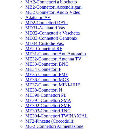
MA2-Connettori a blochetto
MB2-Connettori Accendisigari
MC2-Connettori Audio-Video
Adattatori AV
MD2-Connettori DATI
MD31-Adattatori Vas.
MD32-Connettori a Vaschetta
MD33-Connettori Centronix
MD34-Custodie Vas.
ME2-Connettori RF
ME31-Connettori Ant. Autoradio
ME32-Connettori Antenna TV
ME33-Connettori BNC
ME34-Connettori F
ME35-Connettori FME
ME36-Connettori MCX
ME37-Connettori MINI-UHF
ME38-Connettori N
ME390-Connettori PL
ME391-Connettori SMA
ME392-Connettori SMB
ME393-Connettori TNC
ME394-Connettori TWINAXIAL
MF2-Pinzette (Coccodrilli)
MG2-Connettori Alimentazione