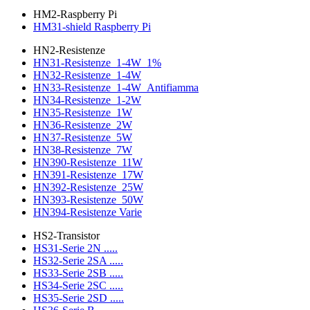
HM2-Raspberry Pi
HM31-shield Raspberry Pi
HN2-Resistenze
HN31-Resistenze_1-4W_1%
HN32-Resistenze_1-4W
HN33-Resistenze_1-4W_Antifiamma
HN34-Resistenze_1-2W
HN35-Resistenze_1W
HN36-Resistenze_2W
HN37-Resistenze_5W
HN38-Resistenze_7W
HN390-Resistenze_11W
HN391-Resistenze_17W
HN392-Resistenze_25W
HN393-Resistenze_50W
HN394-Resistenze Varie
HS2-Transistor
HS31-Serie 2N .....
HS32-Serie 2SA .....
HS33-Serie 2SB .....
HS34-Serie 2SC .....
HS35-Serie 2SD .....