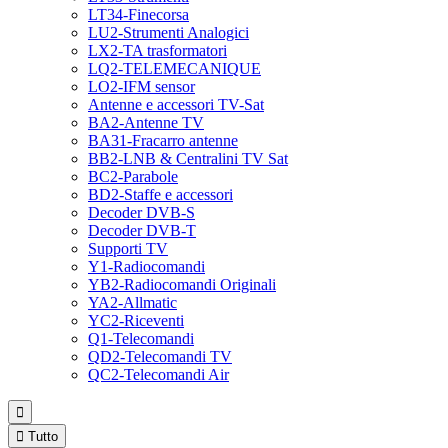
LT34-Finecorsa
LU2-Strumenti Analogici
LX2-TA trasformatori
LQ2-TELEMECANIQUE
LO2-IFM sensor
Antenne e accessori TV-Sat
BA2-Antenne TV
BA31-Fracarro antenne
BB2-LNB & Centralini TV Sat
BC2-Parabole
BD2-Staffe e accessori
Decoder DVB-S
Decoder DVB-T
Supporti TV
Y1-Radiocomandi
YB2-Radiocomandi Originali
YA2-Allmatic
YC2-Riceventi
Q1-Telecomandi
QD2-Telecomandi TV
QC2-Telecomandi Air


Tutto