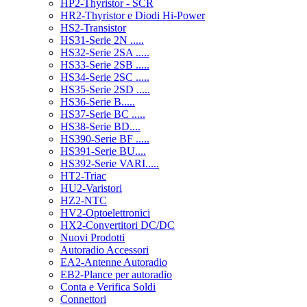
HP2-Thyristor - SCR
HR2-Thyristor e Diodi Hi-Power
HS2-Transistor
HS31-Serie 2N .....
HS32-Serie 2SA .....
HS33-Serie 2SB .....
HS34-Serie 2SC .....
HS35-Serie 2SD .....
HS36-Serie B.....
HS37-Serie BC .....
HS38-Serie BD....
HS390-Serie BF .....
HS391-Serie BU....
HS392-Serie VARI.....
HT2-Triac
HU2-Varistori
HZ2-NTC
HV2-Optoelettronici
HX2-Convertitori DC/DC
Nuovi Prodotti
Autoradio Accessori
EA2-Antenne Autoradio
EB2-Plance per autoradio
Conta e Verifica Soldi
Connettori