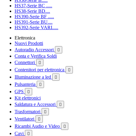
HS36-Serie B.....
HS37-Serie BC .....
HS38-Serie BD....
HS390-Serie BF .....
HS391-Serie BU....
HS392-Serie VARI.....
Elettronica
Nuovi Prodotti
Autoradio Accessori

Conta e Verifica Soldi
Connettori

Contenitori per elettronica

Illuminazione a led

Pulsanteria

GPS

Kit elettronici
Saldatura e Accessori

Trasformatori

Ventilatori

Ricambi Audio e Video

Cavi
