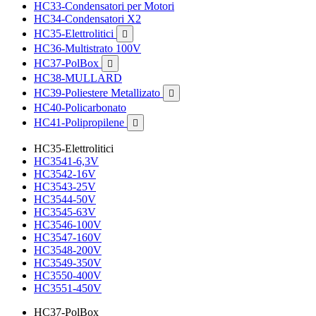
HC33-Condensatori per Motori
HC34-Condensatori X2
HC35-Elettrolitici

HC36-Multistrato 100V
HC37-PolBox

HC38-MULLARD
HC39-Poliestere Metallizato

HC40-Policarbonato
HC41-Polipropilene

HC35-Elettrolitici
HC3541-6,3V
HC3542-16V
HC3543-25V
HC3544-50V
HC3545-63V
HC3546-100V
HC3547-160V
HC3548-200V
HC3549-350V
HC3550-400V
HC3551-450V
HC37-PolBox