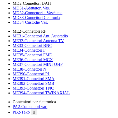
MD2-Connettori DATI
MD31-Adattatori Vas.
MD32-Connettori a Vaschetta
MD33-Connettori Centronix
MD34-Custodie Vas.
ME2-Connettori RF
ME31-Connettori Ant. Autoradio
ME32-Connettori Antenna TV
ME33-Connettori BNC
ME34-Connettori F
ME35-Connettori FME
ME36-Connettori MCX
ME37-Connettori MINI-UHF
ME38-Connettori N
ME390-Connettori PL
ME391-Connettori SMA
ME392-Connettori SMB
ME393-Connettori TNC
ME394-Connettori TWINAXIAL
Contenitori per elettronica
PA2-Contenitori vari
PB2-Teko
