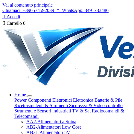
Vai al contenuto principale
Chiamaci: +390574592089 -*- WhatsApp: 3491733486

Accedi

Carrello
0
Home
Power
Componenti Elettronici
Elettronica
Batterie & Pile
Ricetrasmittenti & Strumenti
Sicurezza & Video controllo
Strumenti e Sensori industriali
TV & Sat
Radiocomandi &
Telecomandi
AA2-Alimentatori a Spina
AB2-Alimentatori Low Cost
AB31-Alimentatori 5V