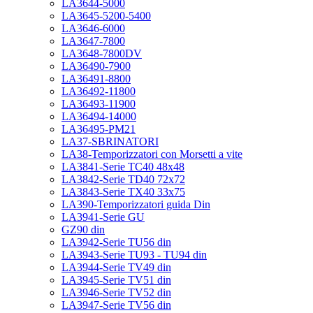
LA3644-5000
LA3645-5200-5400
LA3646-6000
LA3647-7800
LA3648-7800DV
LA36490-7900
LA36491-8800
LA36492-11800
LA36493-11900
LA36494-14000
LA36495-PM21
LA37-SBRINATORI
LA38-Temporizzatori con Morsetti a vite
LA3841-Serie TC40 48x48
LA3842-Serie TD40 72x72
LA3843-Serie TX40 33x75
LA390-Temporizzatori guida Din
LA3941-Serie GU
GZ90 din
LA3942-Serie TU56 din
LA3943-Serie TU93 - TU94 din
LA3944-Serie TV49 din
LA3945-Serie TV51 din
LA3946-Serie TV52 din
LA3947-Serie TV56 din