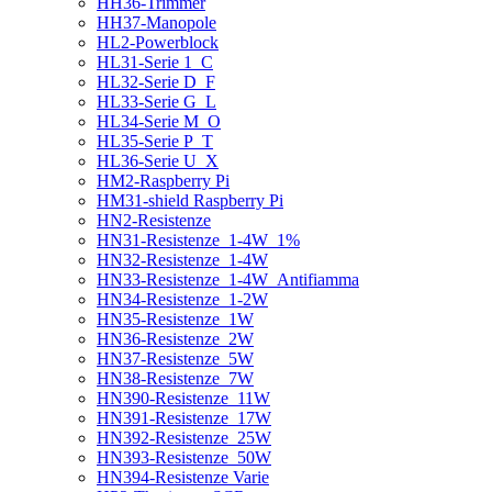
HH36-Trimmer
HH37-Manopole
HL2-Powerblock
HL31-Serie 1_C
HL32-Serie D_F
HL33-Serie G_L
HL34-Serie M_O
HL35-Serie P_T
HL36-Serie U_X
HM2-Raspberry Pi
HM31-shield Raspberry Pi
HN2-Resistenze
HN31-Resistenze_1-4W_1%
HN32-Resistenze_1-4W
HN33-Resistenze_1-4W_Antifiamma
HN34-Resistenze_1-2W
HN35-Resistenze_1W
HN36-Resistenze_2W
HN37-Resistenze_5W
HN38-Resistenze_7W
HN390-Resistenze_11W
HN391-Resistenze_17W
HN392-Resistenze_25W
HN393-Resistenze_50W
HN394-Resistenze Varie