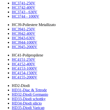
HC3741-250V
HC3742-400V
HC3743 - 630V
HC3744 - 1000V
HC39-Poliestere Metallizato
HC3941-250V
HC3942-400V
HC3943-630V
HC3944-1000V
HC3945-2000V
HC41-Polipropilene
HC4151-250V
HC4152-400V
HC4153-1000V
HC4154-1500V
HC4155-2000V
HD2-Diodi
HD31-Diac & Tetrode
HD32-Diodi Germanio
HD33-Diodi schottky
HD34-Diodi silicio
HD35-Diodi Varicap