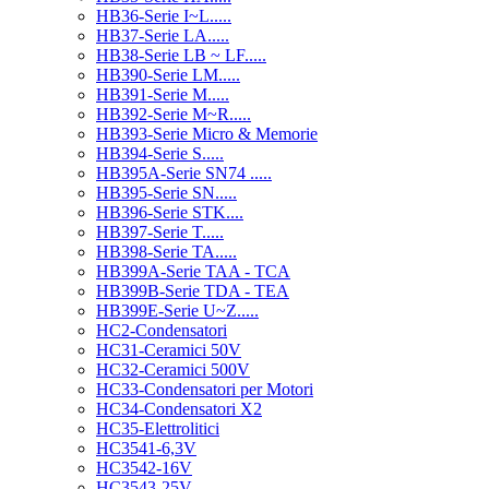
HB36-Serie I~L.....
HB37-Serie LA.....
HB38-Serie LB ~ LF.....
HB390-Serie LM.....
HB391-Serie M.....
HB392-Serie M~R.....
HB393-Serie Micro & Memorie
HB394-Serie S.....
HB395A-Serie SN74 .....
HB395-Serie SN.....
HB396-Serie STK....
HB397-Serie T.....
HB398-Serie TA.....
HB399A-Serie TAA - TCA
HB399B-Serie TDA - TEA
HB399E-Serie U~Z.....
HC2-Condensatori
HC31-Ceramici 50V
HC32-Ceramici 500V
HC33-Condensatori per Motori
HC34-Condensatori X2
HC35-Elettrolitici
HC3541-6,3V
HC3542-16V
HC3543-25V