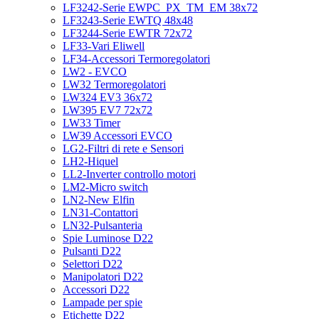
LF3242-Serie EWPC_PX_TM_EM 38x72
LF3243-Serie EWTQ 48x48
LF3244-Serie EWTR 72x72
LF33-Vari Eliwell
LF34-Accessori Termoregolatori
LW2 - EVCO
LW32 Termoregolatori
LW324 EV3 36x72
LW395 EV7 72x72
LW33 Timer
LW39 Accessori EVCO
LG2-Filtri di rete e Sensori
LH2-Hiquel
LL2-Inverter controllo motori
LM2-Micro switch
LN2-New Elfin
LN31-Contattori
LN32-Pulsanteria
Spie Luminose D22
Pulsanti D22
Selettori D22
Manipolatori D22
Accessori D22
Lampade per spie
Etichette D22