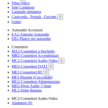
Fibra Ottica
Spie Luminose
Lampade miniatura
Capicorda - Puntali - Fascette

Outlet
Autoradio Accessori
EA2-Antenne Autoradio
EB2-Plance per autoradio
Connettori
MA2-Connettori a blochetto
MB2-Connettori Accendisigari
MC2-Connettori Audio-Video

MD2-Connettori DATI

ME2-Connettori RF

MF2-Pinzette (Coccodrilli)
MG2-Connettori Alimentazione
MH2-Prese Audio 3,5mm
ML2-Spine Banana
MC2-Connettori Audio-Video
Adattatori AV