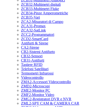
ZCB31-Multimetri Analogici
ZCB32-Multimetri digitali
ZCB33-Multimetri Fluke
ZCB34-Pinze Amperometriche
ZCB35-Vari
ZCA2-Misuratori di Campo
ZCA31-Promax
ZCA32-SatLink
ZCC2-Programmatori
ZCD2-SmartCard
Antifurti & Sirene
CA2-Sirene
CB2-Sistemi Antifurto
CB32-Sensori
CB31-Antifurti
Tastiere RFID
Telefoni Satellitari
Termometri Infrarossi
Videocontrollo
ZMA2-Accessori Videocontrollo
ZMD2-Microscopi
ZME2-Monitor PC
ZMF2-Monitor Video
ZMG2-Registratori DVR e NVR
ZML2-SPY CAM & CAMERA CAR