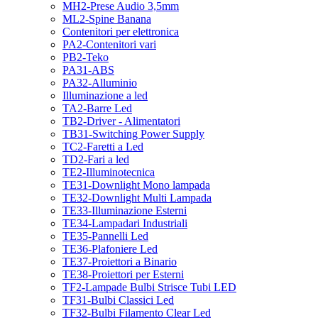
MH2-Prese Audio 3,5mm
ML2-Spine Banana
Contenitori per elettronica
PA2-Contenitori vari
PB2-Teko
PA31-ABS
PA32-Alluminio
Illuminazione a led
TA2-Barre Led
TB2-Driver - Alimentatori
TB31-Switching Power Supply
TC2-Faretti a Led
TD2-Fari a led
TE2-Illuminotecnica
TE31-Downlight Mono lampada
TE32-Downlight Multi Lampada
TE33-Illuminazione Esterni
TE34-Lampadari Industriali
TE35-Pannelli Led
TE36-Plafoniere Led
TE37-Proiettori a Binario
TE38-Proiettori per Esterni
TF2-Lampade Bulbi Strisce Tubi LED
TF31-Bulbi Classici Led
TF32-Bulbi Filamento Clear Led