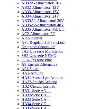
AB32A-Alimentatori 10V
AB32-Alimentatori 12V
AB33-Alimentatori 15V
AB34-Alimentatori 24V
AB35A1-Alimentatori 36V
AB35A2-Alimentatori 48V
AB35-Alimentatori MULTI
AC2-Alimentatori PC
AD2-Inverter
AF2-Regolatori di Tensione
Gruppo di Continuita'
SA2-Ups serie Multistation
SB2-Ups serie NEMO
SC2-Ups serie Pure
A9-Energia Alternativa
A91-Solare
HA2-Arduino
HA31-Sensori per Arduino
HA32-Shields Arduino
HB2-Circuiti Integrati
HB31-Serie AN.....
HB32-Serie BA.....
HB33-Serie CA....
HB34-Serie CD....
HB35-Serie HA.....