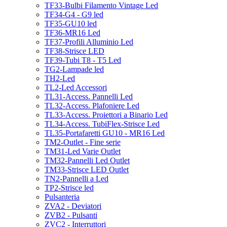
TF33-Bulbi Filamento Vintage Led
TF34-G4 - G9 led
TF35-GU10 led
TF36-MR16 Led
TF37-Profili Alluminio Led
TF38-Strisce LED
TF39-Tubi T8 - T5 Led
TG2-Lampade led
TH2-Led
TL2-Led Accessori
TL31-Access. Pannelli Led
TL32-Access. Plafoniere Led
TL33-Access. Proiettori a Binario Led
TL34-Access. TubiFlex-Strisce Led
TL35-Portafaretti GU10 - MR16 Led
TM2-Outlet - Fine serie
TM31-Led Varie Outlet
TM32-Pannelli Led Outlet
TM33-Strisce LED Outlet
TN2-Pannelli a Led
TP2-Strisce led
Pulsanteria
ZVA2 - Deviatori
ZVB2 - Pulsanti
ZVC2 - Interruttori