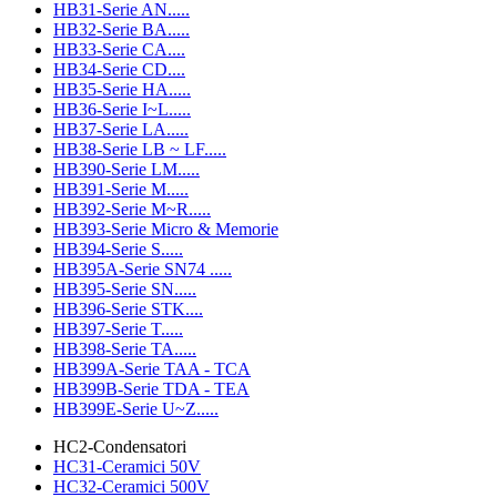
HB31-Serie AN.....
HB32-Serie BA.....
HB33-Serie CA....
HB34-Serie CD....
HB35-Serie HA.....
HB36-Serie I~L.....
HB37-Serie LA.....
HB38-Serie LB ~ LF.....
HB390-Serie LM.....
HB391-Serie M.....
HB392-Serie M~R.....
HB393-Serie Micro & Memorie
HB394-Serie S.....
HB395A-Serie SN74 .....
HB395-Serie SN.....
HB396-Serie STK....
HB397-Serie T.....
HB398-Serie TA.....
HB399A-Serie TAA - TCA
HB399B-Serie TDA - TEA
HB399E-Serie U~Z.....
HC2-Condensatori
HC31-Ceramici 50V
HC32-Ceramici 500V