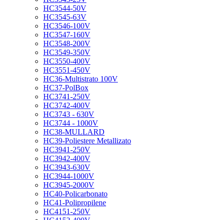
HC3544-50V
HC3545-63V
HC3546-100V
HC3547-160V
HC3548-200V
HC3549-350V
HC3550-400V
HC3551-450V
HC36-Multistrato 100V
HC37-PolBox
HC3741-250V
HC3742-400V
HC3743 - 630V
HC3744 - 1000V
HC38-MULLARD
HC39-Poliestere Metallizato
HC3941-250V
HC3942-400V
HC3943-630V
HC3944-1000V
HC3945-2000V
HC40-Policarbonato
HC41-Polipropilene
HC4151-250V