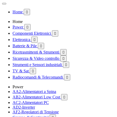
Home

Home
Power

Componenti Elettronici

Elettronica

Batterie & Pile

Ricetrasmittenti & Strumenti

Sicurezza & Video controllo

Strumenti e Sensori industriali

TV & Sat

Radiocomandi & Telecomandi

Power
AA2-Alimentatori a Spina
AB2-Alimentatori Low Cost

AC2-Alimentatori PC
AD2-Inverter
AF2-Regolatori di Tensione