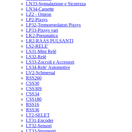
LN33-Segnalazione e Sicurezza
LN34-Cassette
LZ2 - Omron
LP2-Pixsys
LP32-Termoregolatori Pixsys
LP33-Pixsys vari
LK2-Pneumatica
LR2-RAAS PULSANTI
LS2-RELE'
LS31-Mini Relè
LS32-Relè
LS33-Zoccoli e Accessori
LS34-Rele' Automotive
LV2-Schmersal
RSS260
CSS30
CSS30S
CSS34
CSS180
RSS16
RSS36
LT2-SELET
LT31-Encoder
LT32-Sensori
LT33-Strumenti