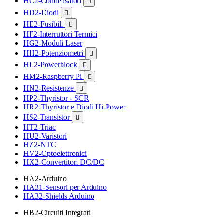
HC2-Condensatori

HD2-Diodi

HE2-Fusibili

HF2-Interruttori Termici
HG2-Moduli Laser
HH2-Potenziometri

HL2-Powerblock

HM2-Raspberry Pi

HN2-Resistenze

HP2-Thyristor - SCR
HR2-Thyristor e Diodi Hi-Power
HS2-Transistor

HT2-Triac
HU2-Varistori
HZ2-NTC
HV2-Optoelettronici
HX2-Convertitori DC/DC
HA2-Arduino
HA31-Sensori per Arduino
HA32-Shields Arduino
HB2-Circuiti Integrati