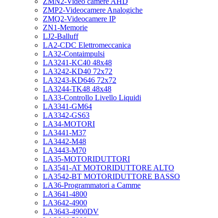
ZMN2-Video camere AHD
ZMP2-Videocamere Analogiche
ZMQ2-Videocamere IP
ZN1-Memorie
LJ2-Balluff
LA2-CDC Elettromeccanica
LA32-Contaimpulsi
LA3241-KC40 48x48
LA3242-KD40 72x72
LA3243-KD646 72x72
LA3244-TK48 48x48
LA33-Controllo Livello Liquidi
LA3341-GM64
LA3342-GS63
LA34-MOTORI
LA3441-M37
LA3442-M48
LA3443-M70
LA35-MOTORIDUTTORI
LA3541-AT MOTORIDUTTORE ALTO
LA3542-BT MOTORIDUTTORE BASSO
LA36-Programmatori a Camme
LA3641-4800
LA3642-4900
LA3643-4900DV