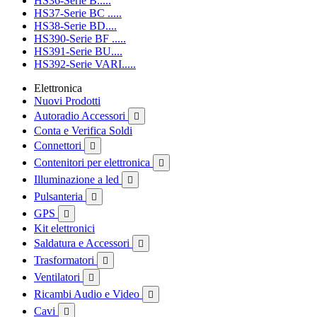
HS36-Serie B.....
HS37-Serie BC .....
HS38-Serie BD....
HS390-Serie BF .....
HS391-Serie BU....
HS392-Serie VARI.....
Elettronica
Nuovi Prodotti
Autoradio Accessori

Conta e Verifica Soldi
Connettori

Contenitori per elettronica

Illuminazione a led

Pulsanteria

GPS

Kit elettronici
Saldatura e Accessori

Trasformatori

Ventilatori

Ricambi Audio e Video

Cavi
