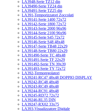
LA3948-Serie TZ12 din
LA39490-Serie TZ24 din
LA39491-Serie TZ25 din
LA391-Temporizzatori Zoccolati
LA39141-Serie 1400 72x72
LA39142-Serie 1800 72x72
LA39143-Serie 2000 96x96
LA39144-Serie 2100 96x96
LA39145-Serie S45 72x72
LA39146-Serie S48 48x48
LA39147-Serie TB48 22x29
LA39148-Serie TB80 22x29
LA391490-Serie TC 48x48
LA391491-Serie TF 22x29
LA391492-Serie TN 39x39
LA391493-Serie TY 72x72
LA392-Termoregolatori
LA39241-RC47 48x48 DOPPIO DISPLAY
LA39242-RC48 48x48
LA39243-RC49 48x48
LA39244-RC91 48x48
LA39245-RD72 72x72
LA39246-RL35 DIN
LA39247-RX02 33x75
LA393-Visualizzatore Digitale