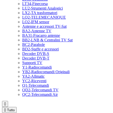
LT34-Finecorsa
LU2-Strumenti Analogici
LX2-TA trasformatori
LQ2-TELEMECANIQUE
LO2-IFM sensor
Antenne e accessori TV-Sat
BA2-Antenne TV
BA31-Fracarro antenne
BB2-LNB & Centralini TV Sat
BC2-Parabole
BD2-Staffe e accessori
Decoder DVB-S
Decoder DVB-T
Supporti TV
Y1-Radiocomandi
YB2-Radiocomandi Originali
YA2-Allmatic
YC2-Riceventi
Q1-Telecomandi
QD2-Telecomandi TV
QC2-Telecomandi Air


Tutto