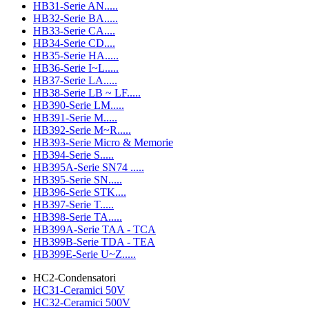
HB31-Serie AN.....
HB32-Serie BA.....
HB33-Serie CA....
HB34-Serie CD....
HB35-Serie HA.....
HB36-Serie I~L.....
HB37-Serie LA.....
HB38-Serie LB ~ LF.....
HB390-Serie LM.....
HB391-Serie M.....
HB392-Serie M~R.....
HB393-Serie Micro & Memorie
HB394-Serie S.....
HB395A-Serie SN74 .....
HB395-Serie SN.....
HB396-Serie STK....
HB397-Serie T.....
HB398-Serie TA.....
HB399A-Serie TAA - TCA
HB399B-Serie TDA - TEA
HB399E-Serie U~Z.....
HC2-Condensatori
HC31-Ceramici 50V
HC32-Ceramici 500V