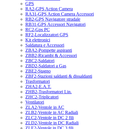
GPS
RA2-GPS Action Camera
RA31-GPS Action Camera Accessori
RB2-GPS Navigatore stradale
RB31-GPS Accessori Navigatori
RC2-Gps PC
RF2-Localizzatori GPS
Kit elettronici
Saldatura e Accessori
ZBA2-Pompette aspiranti
ZBB2-Ricambi & Accessori
ZBC2-Saldatori
ZBD2-Saldatori a Gas
ZBE2-Stagno
ZBF2-Stazioni saldanti & dissaldanti
Trasformatori
ZHA2-E.A.T.
ZHB2-Trasformatori Lin.
ZHC2-Triplicatori
Ventilatori
ZLA2-Ventole in AC
ZLB2-Ventole in AC Radiali
ZLC2-Ventole in DC 2 fili
ZLD2-Ventole in DC Radiali
ZLE2-Ventole in DC 3 fili