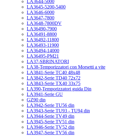
LA3644-5000
LA3645-5200-5400
LA3646-6000
LA3647-7800
LA3648-7800DV
LA36490-7900
LA36491-8800
LA36492-11800
LA36493-11900
LA36494-14000
LA36495-PM21
LA37-SBRINATORI
LA38-Temporizzatori con Morsetti a vite
LA3841-Serie TC40 48x48
LA3842-Serie TD40 72x72
LA3843-Serie TX40 33x75
LA390-Temporizzatori guida Din
LA3941-Serie GU
GZ90 din
LA3942-Serie TU56 din
LA3943-Serie TU93 - TU94 din
LA3944-Serie TV49 din
LA3945-Serie TV51 din
LA3946-Serie TV52 din
LA3947-Serie TV56 din