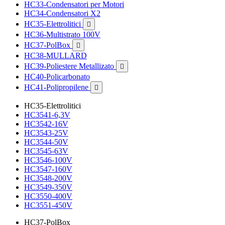
HC33-Condensatori per Motori
HC34-Condensatori X2
HC35-Elettrolitici

HC36-Multistrato 100V
HC37-PolBox

HC38-MULLARD
HC39-Poliestere Metallizato

HC40-Policarbonato
HC41-Polipropilene

HC35-Elettrolitici
HC3541-6,3V
HC3542-16V
HC3543-25V
HC3544-50V
HC3545-63V
HC3546-100V
HC3547-160V
HC3548-200V
HC3549-350V
HC3550-400V
HC3551-450V
HC37-PolBox