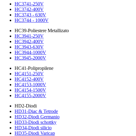
HC3741-250V
HC3742-400V
HC3743 - 630V
HC3744 - 1000V
HC39-Poliestere Metallizato
HC3941-250V
HC3942-400V
HC3943-630V
HC3944-1000V
HC3945-2000V
HC41-Polipropilene
HC4151-250V
HC4152-400V
HC4153-1000V
HC4154-1500V
HC4155-2000V
HD2-Diodi
HD31-Diac & Tetrode
HD32-Diodi Germanio
HD33-Diodi schottky
HD34-Diodi silicio
HD35-Diodi Varicap