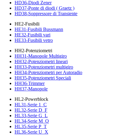
HD36-Diodi Zener
HD37-Ponte di diodi ( Graetz )
HD38-Soppressore di Transiente
HE2-Fusibili
HE31-Fusibili Bussmann
HE32-Fusibili vari
HE33-Fusibili vetro
HH2-Potenziometri
HH31-Manopole Multigiro
HH32-Potenziometri lineari
HH33-Potenziometri multigiro
HH34-Potenziometri per Autoradio
HH35-Potenziometri Speciali
HH36-Trimmer
HH37-Manopole
HL2-Powerblock
HL31-Serie 1_C
HL32-Serie D_F
HL33-Serie G_L
HL34-Serie M_O
HL35-Serie P_T
HL36-Serie U_X