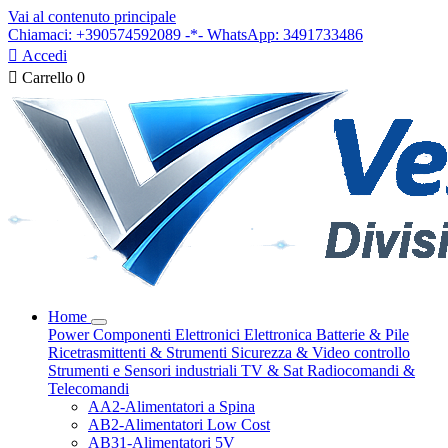
Vai al contenuto principale
Chiamaci: +390574592089 -*- WhatsApp: 3491733486

Accedi

Carrello
0
Home
Power
Componenti Elettronici
Elettronica
Batterie & Pile
Ricetrasmittenti & Strumenti
Sicurezza & Video controllo
Strumenti e Sensori industriali
TV & Sat
Radiocomandi &
Telecomandi
AA2-Alimentatori a Spina
AB2-Alimentatori Low Cost
AB31-Alimentatori 5V