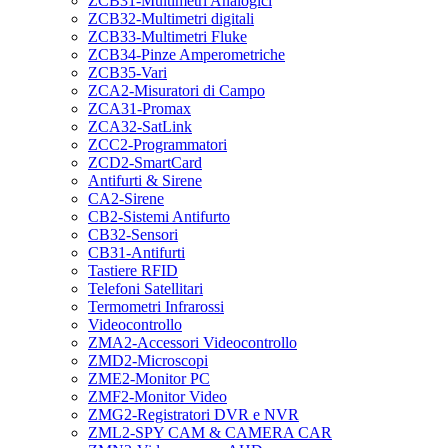
ZCB31-Multimetri Analogici
ZCB32-Multimetri digitali
ZCB33-Multimetri Fluke
ZCB34-Pinze Amperometriche
ZCB35-Vari
ZCA2-Misuratori di Campo
ZCA31-Promax
ZCA32-SatLink
ZCC2-Programmatori
ZCD2-SmartCard
Antifurti & Sirene
CA2-Sirene
CB2-Sistemi Antifurto
CB32-Sensori
CB31-Antifurti
Tastiere RFID
Telefoni Satellitari
Termometri Infrarossi
Videocontrollo
ZMA2-Accessori Videocontrollo
ZMD2-Microscopi
ZME2-Monitor PC
ZMF2-Monitor Video
ZMG2-Registratori DVR e NVR
ZML2-SPY CAM & CAMERA CAR