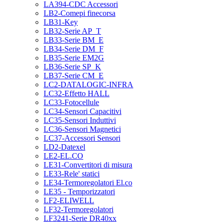
LA394-CDC Accessori
LB2-Comepi finecorsa
LB31-Key
LB32-Serie AP_T
LB33-Serie BM_E
LB34-Serie DM_F
LB35-Serie EM2G
LB36-Serie SP_K
LB37-Serie CM_E
LC2-DATALOGIC-INFRA
LC32-Effetto HALL
LC33-Fotocellule
LC34-Sensori Capacitivi
LC35-Sensori Induttivi
LC36-Sensori Magnetici
LC37-Accessori Sensori
LD2-Datexel
LE2-EL.CO
LE31-Convertitori di misura
LE33-Rele' statici
LE34-Termoregolatori El.co
LE35 - Temporizzatori
LF2-ELIWELL
LF32-Termoregolatori
LF3241-Serie DR40xx