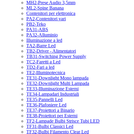
MH2-Prese Audio 3,5mm
ML2-Spine Banana
Contenitori per elettronica
PA2-Contenitori vari
PB2-Teko
PA31-ABS
PA32-Alluminio
Illuminazione a led
TA2-Barre Led
TB2-Driver - Alimentatori
TB31-Switching Power Supply
TC2-Faretti a Led
TD2-Fari a led
TE2-Illuminotecnica
TE31-Downlight Mono lampada
TE32-Downlight Multi Lampada
TE33-Illuminazione Esterni
TE34-Lampadari Industriali
TE35-Pannelli Led
TE36-Plafoniere Led
TE37-Proiettori a Binario
TE38-Proiettori per Esterni
TF2-Lampade Bulbi Strisce Tubi LED
TF31-Bulbi Classici Led
TF32-Bulbi Filamento Clear Led