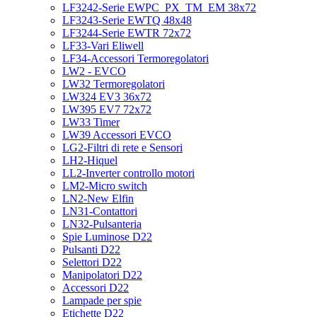
LF3242-Serie EWPC_PX_TM_EM 38x72
LF3243-Serie EWTQ 48x48
LF3244-Serie EWTR 72x72
LF33-Vari Eliwell
LF34-Accessori Termoregolatori
LW2 - EVCO
LW32 Termoregolatori
LW324 EV3 36x72
LW395 EV7 72x72
LW33 Timer
LW39 Accessori EVCO
LG2-Filtri di rete e Sensori
LH2-Hiquel
LL2-Inverter controllo motori
LM2-Micro switch
LN2-New Elfin
LN31-Contattori
LN32-Pulsanteria
Spie Luminose D22
Pulsanti D22
Selettori D22
Manipolatori D22
Accessori D22
Lampade per spie
Etichette D22