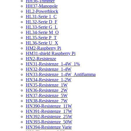
HH36-Trimmer
HH37-Manopole
HL2-Powerblock
HL31-Serie 1_C
HL32-Serie D_F
HL33-Serie G_L
HL34-Serie M_O
HL35-Serie P_T
HL36-Serie U_X
HM2-Raspberry Pi
HM31-shield Raspberry Pi
HN2-Resistenze
HN31-Resistenze_1-4W_1%
HN32-Resistenze_1-4W
HN33-Resistenze_1-4W_Antifiamma
HN34-Resistenze_1-2W
HN35-Resistenze_1W
HN36-Resistenze_2W
HN37-Resistenze_5W
HN38-Resistenze_7W
HN390-Resistenze_11W
HN391-Resistenze_17W
HN392-Resistenze_25W
HN393-Resistenze_50W
HN394-Resistenze Varie