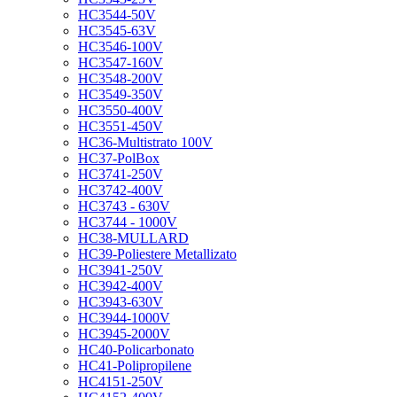
HC3544-50V
HC3545-63V
HC3546-100V
HC3547-160V
HC3548-200V
HC3549-350V
HC3550-400V
HC3551-450V
HC36-Multistrato 100V
HC37-PolBox
HC3741-250V
HC3742-400V
HC3743 - 630V
HC3744 - 1000V
HC38-MULLARD
HC39-Poliestere Metallizato
HC3941-250V
HC3942-400V
HC3943-630V
HC3944-1000V
HC3945-2000V
HC40-Policarbonato
HC41-Polipropilene
HC4151-250V