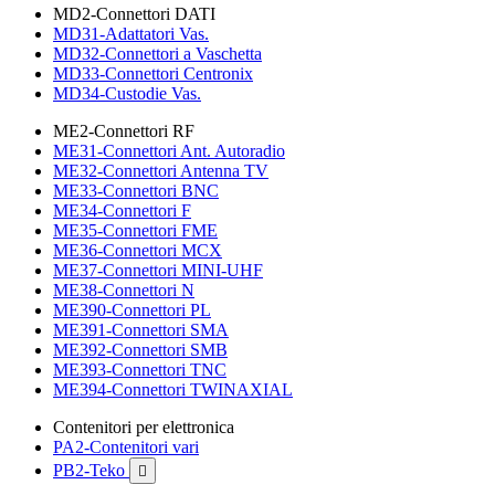
MD2-Connettori DATI
MD31-Adattatori Vas.
MD32-Connettori a Vaschetta
MD33-Connettori Centronix
MD34-Custodie Vas.
ME2-Connettori RF
ME31-Connettori Ant. Autoradio
ME32-Connettori Antenna TV
ME33-Connettori BNC
ME34-Connettori F
ME35-Connettori FME
ME36-Connettori MCX
ME37-Connettori MINI-UHF
ME38-Connettori N
ME390-Connettori PL
ME391-Connettori SMA
ME392-Connettori SMB
ME393-Connettori TNC
ME394-Connettori TWINAXIAL
Contenitori per elettronica
PA2-Contenitori vari
PB2-Teko
