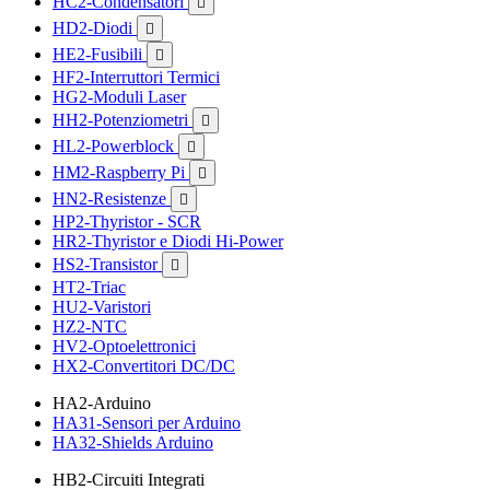
HC2-Condensatori

HD2-Diodi

HE2-Fusibili

HF2-Interruttori Termici
HG2-Moduli Laser
HH2-Potenziometri

HL2-Powerblock

HM2-Raspberry Pi

HN2-Resistenze

HP2-Thyristor - SCR
HR2-Thyristor e Diodi Hi-Power
HS2-Transistor

HT2-Triac
HU2-Varistori
HZ2-NTC
HV2-Optoelettronici
HX2-Convertitori DC/DC
HA2-Arduino
HA31-Sensori per Arduino
HA32-Shields Arduino
HB2-Circuiti Integrati