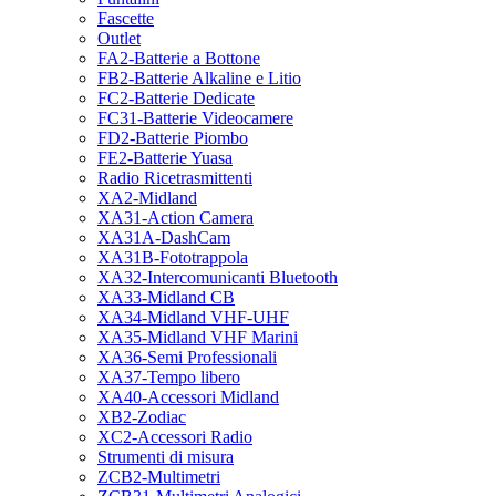
Fascette
Outlet
FA2-Batterie a Bottone
FB2-Batterie Alkaline e Litio
FC2-Batterie Dedicate
FC31-Batterie Videocamere
FD2-Batterie Piombo
FE2-Batterie Yuasa
Radio Ricetrasmittenti
XA2-Midland
XA31-Action Camera
XA31A-DashCam
XA31B-Fototrappola
XA32-Intercomunicanti Bluetooth
XA33-Midland CB
XA34-Midland VHF-UHF
XA35-Midland VHF Marini
XA36-Semi Professionali
XA37-Tempo libero
XA40-Accessori Midland
XB2-Zodiac
XC2-Accessori Radio
Strumenti di misura
ZCB2-Multimetri