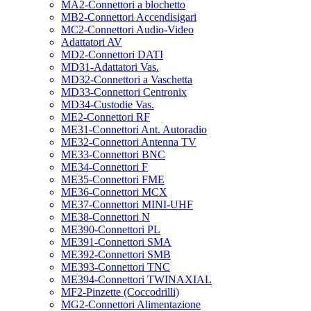
MA2-Connettori a blochetto
MB2-Connettori Accendisigari
MC2-Connettori Audio-Video
Adattatori AV
MD2-Connettori DATI
MD31-Adattatori Vas.
MD32-Connettori a Vaschetta
MD33-Connettori Centronix
MD34-Custodie Vas.
ME2-Connettori RF
ME31-Connettori Ant. Autoradio
ME32-Connettori Antenna TV
ME33-Connettori BNC
ME34-Connettori F
ME35-Connettori FME
ME36-Connettori MCX
ME37-Connettori MINI-UHF
ME38-Connettori N
ME390-Connettori PL
ME391-Connettori SMA
ME392-Connettori SMB
ME393-Connettori TNC
ME394-Connettori TWINAXIAL
MF2-Pinzette (Coccodrilli)
MG2-Connettori Alimentazione