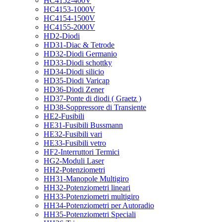
HC4152-400V
HC4153-1000V
HC4154-1500V
HC4155-2000V
HD2-Diodi
HD31-Diac & Tetrode
HD32-Diodi Germanio
HD33-Diodi schottky
HD34-Diodi silicio
HD35-Diodi Varicap
HD36-Diodi Zener
HD37-Ponte di diodi ( Graetz )
HD38-Soppressore di Transiente
HE2-Fusibili
HE31-Fusibili Bussmann
HE32-Fusibili vari
HE33-Fusibili vetro
HF2-Interruttori Termici
HG2-Moduli Laser
HH2-Potenziometri
HH31-Manopole Multigiro
HH32-Potenziometri lineari
HH33-Potenziometri multigiro
HH34-Potenziometri per Autoradio
HH35-Potenziometri Speciali