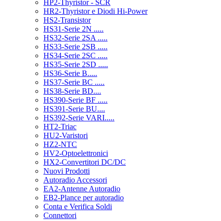
HP2-Thyristor - SCR
HR2-Thyristor e Diodi Hi-Power
HS2-Transistor
HS31-Serie 2N .....
HS32-Serie 2SA .....
HS33-Serie 2SB .....
HS34-Serie 2SC .....
HS35-Serie 2SD .....
HS36-Serie B.....
HS37-Serie BC .....
HS38-Serie BD....
HS390-Serie BF .....
HS391-Serie BU....
HS392-Serie VARI.....
HT2-Triac
HU2-Varistori
HZ2-NTC
HV2-Optoelettronici
HX2-Convertitori DC/DC
Nuovi Prodotti
Autoradio Accessori
EA2-Antenne Autoradio
EB2-Plance per autoradio
Conta e Verifica Soldi
Connettori