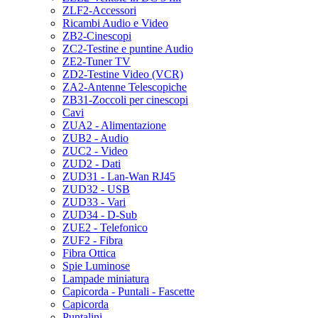
ZLF2-Accessori
Ricambi Audio e Video
ZB2-Cinescopi
ZC2-Testine e puntine Audio
ZE2-Tuner TV
ZD2-Testine Video (VCR)
ZA2-Antenne Telescopiche
ZB31-Zoccoli per cinescopi
Cavi
ZUA2 - Alimentazione
ZUB2 - Audio
ZUC2 - Video
ZUD2 - Dati
ZUD31 - Lan-Wan RJ45
ZUD32 - USB
ZUD33 - Vari
ZUD34 - D-Sub
ZUE2 - Telefonico
ZUF2 - Fibra
Fibra Ottica
Spie Luminose
Lampade miniatura
Capicorda - Puntali - Fascette
Capicorda
Puntalini