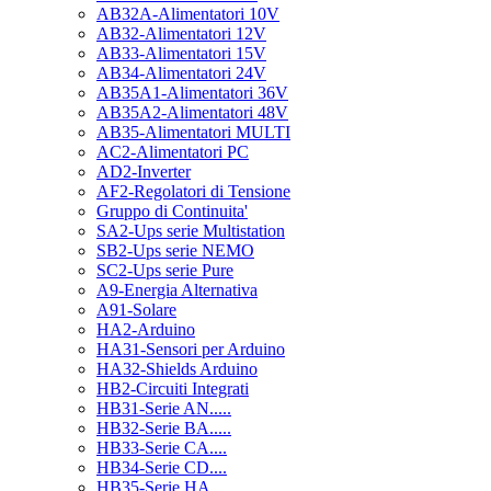
AB32A-Alimentatori 10V
AB32-Alimentatori 12V
AB33-Alimentatori 15V
AB34-Alimentatori 24V
AB35A1-Alimentatori 36V
AB35A2-Alimentatori 48V
AB35-Alimentatori MULTI
AC2-Alimentatori PC
AD2-Inverter
AF2-Regolatori di Tensione
Gruppo di Continuita'
SA2-Ups serie Multistation
SB2-Ups serie NEMO
SC2-Ups serie Pure
A9-Energia Alternativa
A91-Solare
HA2-Arduino
HA31-Sensori per Arduino
HA32-Shields Arduino
HB2-Circuiti Integrati
HB31-Serie AN.....
HB32-Serie BA.....
HB33-Serie CA....
HB34-Serie CD....
HB35-Serie HA.....