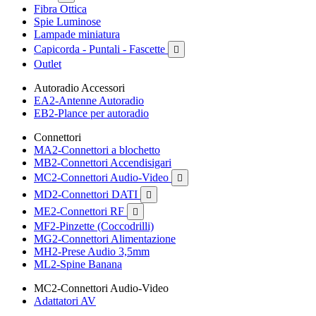
Fibra Ottica
Spie Luminose
Lampade miniatura
Capicorda - Puntali - Fascette

Outlet
Autoradio Accessori
EA2-Antenne Autoradio
EB2-Plance per autoradio
Connettori
MA2-Connettori a blochetto
MB2-Connettori Accendisigari
MC2-Connettori Audio-Video

MD2-Connettori DATI

ME2-Connettori RF

MF2-Pinzette (Coccodrilli)
MG2-Connettori Alimentazione
MH2-Prese Audio 3,5mm
ML2-Spine Banana
MC2-Connettori Audio-Video
Adattatori AV