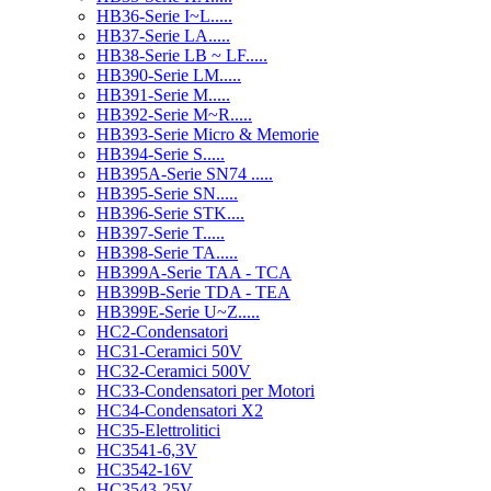
HB36-Serie I~L.....
HB37-Serie LA.....
HB38-Serie LB ~ LF.....
HB390-Serie LM.....
HB391-Serie M.....
HB392-Serie M~R.....
HB393-Serie Micro & Memorie
HB394-Serie S.....
HB395A-Serie SN74 .....
HB395-Serie SN.....
HB396-Serie STK....
HB397-Serie T.....
HB398-Serie TA.....
HB399A-Serie TAA - TCA
HB399B-Serie TDA - TEA
HB399E-Serie U~Z.....
HC2-Condensatori
HC31-Ceramici 50V
HC32-Ceramici 500V
HC33-Condensatori per Motori
HC34-Condensatori X2
HC35-Elettrolitici
HC3541-6,3V
HC3542-16V
HC3543-25V