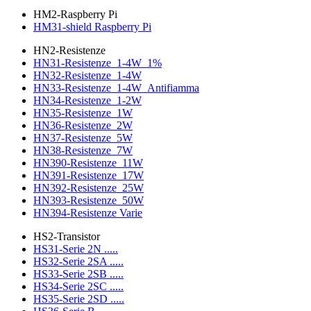
HM2-Raspberry Pi
HM31-shield Raspberry Pi
HN2-Resistenze
HN31-Resistenze_1-4W_1%
HN32-Resistenze_1-4W
HN33-Resistenze_1-4W_Antifiamma
HN34-Resistenze_1-2W
HN35-Resistenze_1W
HN36-Resistenze_2W
HN37-Resistenze_5W
HN38-Resistenze_7W
HN390-Resistenze_11W
HN391-Resistenze_17W
HN392-Resistenze_25W
HN393-Resistenze_50W
HN394-Resistenze Varie
HS2-Transistor
HS31-Serie 2N .....
HS32-Serie 2SA .....
HS33-Serie 2SB .....
HS34-Serie 2SC .....
HS35-Serie 2SD .....