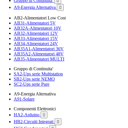
Gruppo di Continuita'

A9-Energia Alternativa

AB2-Alimentatori Low Cost
AB31-Alimentatori 5V
AB32A-Alimentatori 10V
AB32-Alimentatori 12V
AB33-Alimentatori 15V
AB34-Alimentatori 24V
AB35A1-Alimentatori 36V
AB35A2-Alimentatori 48V
AB35-Alimentatori MULTI
Gruppo di Continuita'
SA2-Ups serie Multistation
SB2-Ups serie NEMO
SC2-Ups serie Pure
A9-Energia Alternativa
A91-Solare
Componenti Elettronici
HA2-Arduino

HB2-Circuiti Integrati
