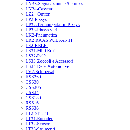
LN33-Segnalazione e Sicurezza
LN34-Cassette
LZ2 - Omron
LP2-Pixsys
LP32-Termoregolatori Pixsys
LP33-Pixsys vari
LK2-Pneumatica
LR2-RAAS PULSANTI
LS2-RELE'
LS31-Mini Relè
LS32-Relè
LS33-Zoccoli e Accessori
LS34-Rele' Automotive
LV2-Schmersal
RSS260
CSS30
CSS30S
CSS34
CSS180
RSS16
RSS36
LT2-SELET
LT31-Encoder
LT32-Sensori
LT33-Strumenti