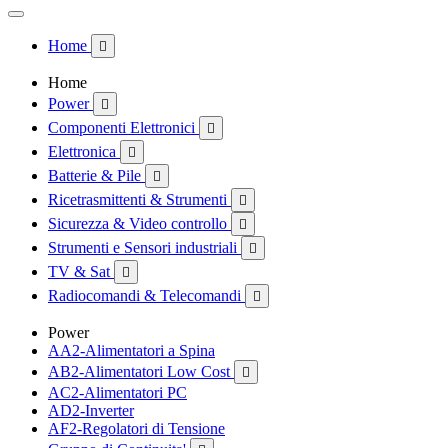
Home

Home
Power

Componenti Elettronici

Elettronica

Batterie & Pile

Ricetrasmittenti & Strumenti

Sicurezza & Video controllo

Strumenti e Sensori industriali

TV & Sat

Radiocomandi & Telecomandi

Power
AA2-Alimentatori a Spina
AB2-Alimentatori Low Cost

AC2-Alimentatori PC
AD2-Inverter
AF2-Regolatori di Tensione