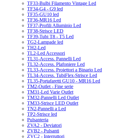
TF33-Bulbi Filamento Vintage Led
TF34-G4 - G9 led
TF35-GU10 led
TF36-MR16 Led
TF37-Profili Alluminio Led
TF38-Strisce LED
TF39-Tubi T8 - T5 Led
TG2-Lampade led
TH2-Led
TL2-Led Accessori
TL31-Access. Pannelli Led
TL32-Access. Plafoniere Led
TL33-Access. Proiettori a Binario Led
TL34-Access. TubiFlex-Strisce Led
TL35-Portafaretti GU10 - MR16 Led
TM2-Outlet - Fine serie
TM31-Led Varie Outlet
TM32-Pannelli Led Outlet
TM33-Strisce LED Outlet
TN2-Pannelli a Led
TP2-Strisce led
Pulsanteria
ZVA2 - Deviatori
ZVB2 - Pulsanti
ZVC2 - Interruttori