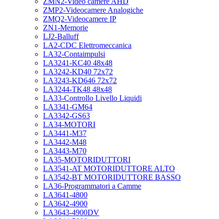
ZMN2-Video camere AHD
ZMP2-Videocamere Analogiche
ZMQ2-Videocamere IP
ZN1-Memorie
LJ2-Balluff
LA2-CDC Elettromeccanica
LA32-Contaimpulsi
LA3241-KC40 48x48
LA3242-KD40 72x72
LA3243-KD646 72x72
LA3244-TK48 48x48
LA33-Controllo Livello Liquidi
LA3341-GM64
LA3342-GS63
LA34-MOTORI
LA3441-M37
LA3442-M48
LA3443-M70
LA35-MOTORIDUTTORI
LA3541-AT MOTORIDUTTORE ALTO
LA3542-BT MOTORIDUTTORE BASSO
LA36-Programmatori a Camme
LA3641-4800
LA3642-4900
LA3643-4900DV