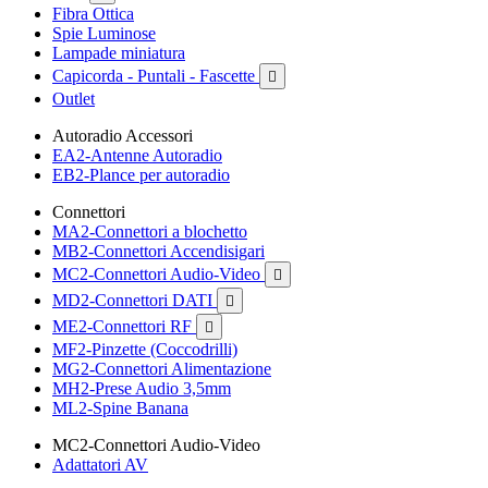
Fibra Ottica
Spie Luminose
Lampade miniatura
Capicorda - Puntali - Fascette

Outlet
Autoradio Accessori
EA2-Antenne Autoradio
EB2-Plance per autoradio
Connettori
MA2-Connettori a blochetto
MB2-Connettori Accendisigari
MC2-Connettori Audio-Video

MD2-Connettori DATI

ME2-Connettori RF

MF2-Pinzette (Coccodrilli)
MG2-Connettori Alimentazione
MH2-Prese Audio 3,5mm
ML2-Spine Banana
MC2-Connettori Audio-Video
Adattatori AV