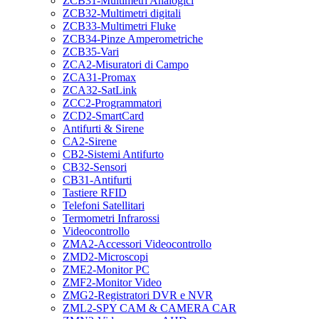
ZCB31-Multimetri Analogici
ZCB32-Multimetri digitali
ZCB33-Multimetri Fluke
ZCB34-Pinze Amperometriche
ZCB35-Vari
ZCA2-Misuratori di Campo
ZCA31-Promax
ZCA32-SatLink
ZCC2-Programmatori
ZCD2-SmartCard
Antifurti & Sirene
CA2-Sirene
CB2-Sistemi Antifurto
CB32-Sensori
CB31-Antifurti
Tastiere RFID
Telefoni Satellitari
Termometri Infrarossi
Videocontrollo
ZMA2-Accessori Videocontrollo
ZMD2-Microscopi
ZME2-Monitor PC
ZMF2-Monitor Video
ZMG2-Registratori DVR e NVR
ZML2-SPY CAM & CAMERA CAR