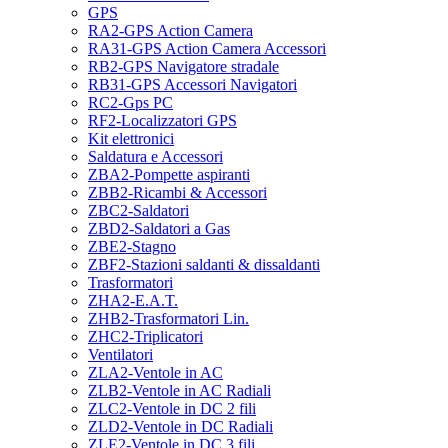
GPS
RA2-GPS Action Camera
RA31-GPS Action Camera Accessori
RB2-GPS Navigatore stradale
RB31-GPS Accessori Navigatori
RC2-Gps PC
RF2-Localizzatori GPS
Kit elettronici
Saldatura e Accessori
ZBA2-Pompette aspiranti
ZBB2-Ricambi & Accessori
ZBC2-Saldatori
ZBD2-Saldatori a Gas
ZBE2-Stagno
ZBF2-Stazioni saldanti & dissaldanti
Trasformatori
ZHA2-E.A.T.
ZHB2-Trasformatori Lin.
ZHC2-Triplicatori
Ventilatori
ZLA2-Ventole in AC
ZLB2-Ventole in AC Radiali
ZLC2-Ventole in DC 2 fili
ZLD2-Ventole in DC Radiali
ZLE2-Ventole in DC 3 fili