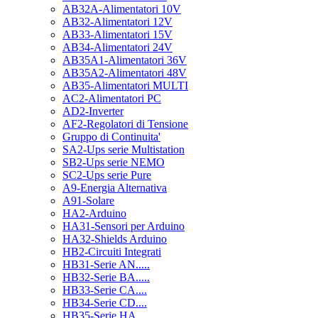
AB32A-Alimentatori 10V
AB32-Alimentatori 12V
AB33-Alimentatori 15V
AB34-Alimentatori 24V
AB35A1-Alimentatori 36V
AB35A2-Alimentatori 48V
AB35-Alimentatori MULTI
AC2-Alimentatori PC
AD2-Inverter
AF2-Regolatori di Tensione
Gruppo di Continuita'
SA2-Ups serie Multistation
SB2-Ups serie NEMO
SC2-Ups serie Pure
A9-Energia Alternativa
A91-Solare
HA2-Arduino
HA31-Sensori per Arduino
HA32-Shields Arduino
HB2-Circuiti Integrati
HB31-Serie AN.....
HB32-Serie BA.....
HB33-Serie CA....
HB34-Serie CD....
HB35-Serie HA.....