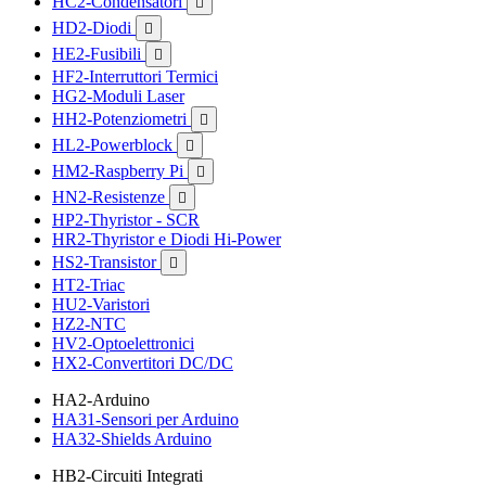
HC2-Condensatori

HD2-Diodi

HE2-Fusibili

HF2-Interruttori Termici
HG2-Moduli Laser
HH2-Potenziometri

HL2-Powerblock

HM2-Raspberry Pi

HN2-Resistenze

HP2-Thyristor - SCR
HR2-Thyristor e Diodi Hi-Power
HS2-Transistor

HT2-Triac
HU2-Varistori
HZ2-NTC
HV2-Optoelettronici
HX2-Convertitori DC/DC
HA2-Arduino
HA31-Sensori per Arduino
HA32-Shields Arduino
HB2-Circuiti Integrati