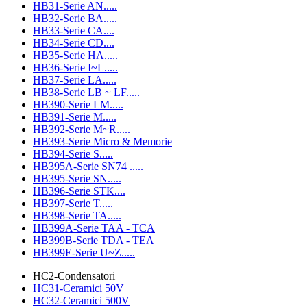
HB31-Serie AN.....
HB32-Serie BA.....
HB33-Serie CA....
HB34-Serie CD....
HB35-Serie HA.....
HB36-Serie I~L.....
HB37-Serie LA.....
HB38-Serie LB ~ LF.....
HB390-Serie LM.....
HB391-Serie M.....
HB392-Serie M~R.....
HB393-Serie Micro & Memorie
HB394-Serie S.....
HB395A-Serie SN74 .....
HB395-Serie SN.....
HB396-Serie STK....
HB397-Serie T.....
HB398-Serie TA.....
HB399A-Serie TAA - TCA
HB399B-Serie TDA - TEA
HB399E-Serie U~Z.....
HC2-Condensatori
HC31-Ceramici 50V
HC32-Ceramici 500V