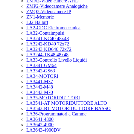
ZMN2-Video camere AHD
ZMP2-Videocamere Analogiche
ZMQ2-Videocamere IP
ZN1-Memorie
LJ2-Balluff
LA2-CDC Elettromeccanica
LA32-Contaimpulsi
LA3241-KC40 48x48
LA3242-KD40 72x72
LA3243-KD646 72x72
LA3244-TK48 48x48
LA33-Controllo Livello Liquidi
LA3341-GM64
LA3342-GS63
LA34-MOTORI
LA3441-M37
LA3442-M48
LA3443-M70
LA35-MOTORIDUTTORI
LA3541-AT MOTORIDUTTORE ALTO
LA3542-BT MOTORIDUTTORE BASSO
LA36-Programmatori a Camme
LA3641-4800
LA3642-4900
LA3643-4900DV