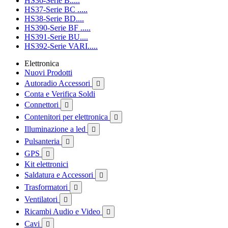
HS36-Serie B.....
HS37-Serie BC .....
HS38-Serie BD....
HS390-Serie BF .....
HS391-Serie BU....
HS392-Serie VARI.....
Elettronica
Nuovi Prodotti
Autoradio Accessori

Conta e Verifica Soldi
Connettori

Contenitori per elettronica

Illuminazione a led

Pulsanteria

GPS

Kit elettronici
Saldatura e Accessori

Trasformatori

Ventilatori

Ricambi Audio e Video

Cavi
