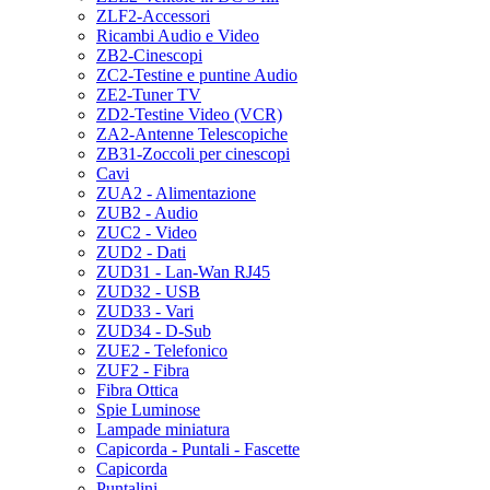
ZLF2-Accessori
Ricambi Audio e Video
ZB2-Cinescopi
ZC2-Testine e puntine Audio
ZE2-Tuner TV
ZD2-Testine Video (VCR)
ZA2-Antenne Telescopiche
ZB31-Zoccoli per cinescopi
Cavi
ZUA2 - Alimentazione
ZUB2 - Audio
ZUC2 - Video
ZUD2 - Dati
ZUD31 - Lan-Wan RJ45
ZUD32 - USB
ZUD33 - Vari
ZUD34 - D-Sub
ZUE2 - Telefonico
ZUF2 - Fibra
Fibra Ottica
Spie Luminose
Lampade miniatura
Capicorda - Puntali - Fascette
Capicorda
Puntalini