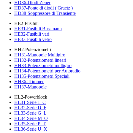
HD36-Diodi Zener
HD37-Ponte di diodi ( Graetz )
HD38-Soppressore di Transiente
HE2-Fusibili
HE31-Fusibili Bussmann
HE32-Fusibili vari
HE33-Fusibili vetro
HH2-Potenziometri
HH31-Manopole Multigiro
HH32-Potenziometri lineari
HH33-Potenziometri multigiro
HH34-Potenziometri per Autoradio
HH35-Potenziometri Speciali
HH36-Trimmer
HH37-Manopole
HL2-Powerblock
HL31-Serie 1_C
HL32-Serie D_F
HL33-Serie G_L
HL34-Serie M_O
HL35-Serie P_T
HL36-Serie U_X