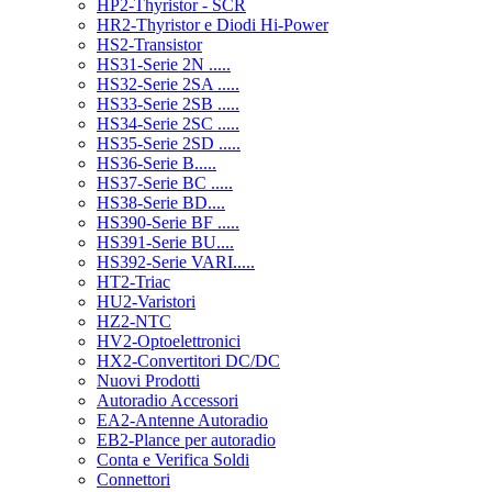
HP2-Thyristor - SCR
HR2-Thyristor e Diodi Hi-Power
HS2-Transistor
HS31-Serie 2N .....
HS32-Serie 2SA .....
HS33-Serie 2SB .....
HS34-Serie 2SC .....
HS35-Serie 2SD .....
HS36-Serie B.....
HS37-Serie BC .....
HS38-Serie BD....
HS390-Serie BF .....
HS391-Serie BU....
HS392-Serie VARI.....
HT2-Triac
HU2-Varistori
HZ2-NTC
HV2-Optoelettronici
HX2-Convertitori DC/DC
Nuovi Prodotti
Autoradio Accessori
EA2-Antenne Autoradio
EB2-Plance per autoradio
Conta e Verifica Soldi
Connettori