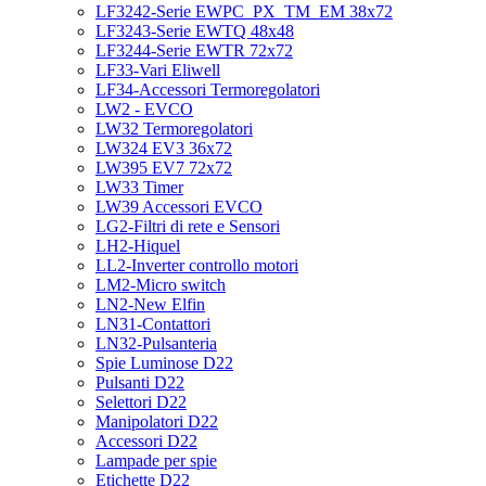
LF3242-Serie EWPC_PX_TM_EM 38x72
LF3243-Serie EWTQ 48x48
LF3244-Serie EWTR 72x72
LF33-Vari Eliwell
LF34-Accessori Termoregolatori
LW2 - EVCO
LW32 Termoregolatori
LW324 EV3 36x72
LW395 EV7 72x72
LW33 Timer
LW39 Accessori EVCO
LG2-Filtri di rete e Sensori
LH2-Hiquel
LL2-Inverter controllo motori
LM2-Micro switch
LN2-New Elfin
LN31-Contattori
LN32-Pulsanteria
Spie Luminose D22
Pulsanti D22
Selettori D22
Manipolatori D22
Accessori D22
Lampade per spie
Etichette D22