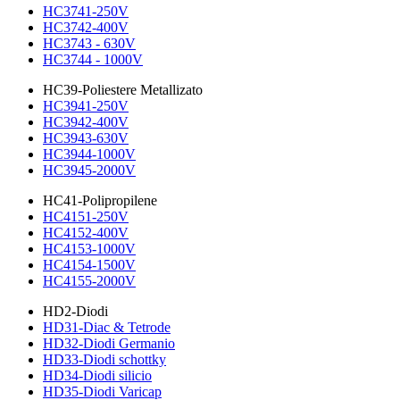
HC3741-250V
HC3742-400V
HC3743 - 630V
HC3744 - 1000V
HC39-Poliestere Metallizato
HC3941-250V
HC3942-400V
HC3943-630V
HC3944-1000V
HC3945-2000V
HC41-Polipropilene
HC4151-250V
HC4152-400V
HC4153-1000V
HC4154-1500V
HC4155-2000V
HD2-Diodi
HD31-Diac & Tetrode
HD32-Diodi Germanio
HD33-Diodi schottky
HD34-Diodi silicio
HD35-Diodi Varicap