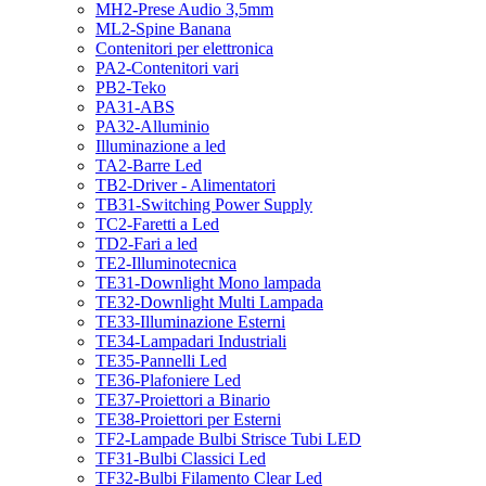
MH2-Prese Audio 3,5mm
ML2-Spine Banana
Contenitori per elettronica
PA2-Contenitori vari
PB2-Teko
PA31-ABS
PA32-Alluminio
Illuminazione a led
TA2-Barre Led
TB2-Driver - Alimentatori
TB31-Switching Power Supply
TC2-Faretti a Led
TD2-Fari a led
TE2-Illuminotecnica
TE31-Downlight Mono lampada
TE32-Downlight Multi Lampada
TE33-Illuminazione Esterni
TE34-Lampadari Industriali
TE35-Pannelli Led
TE36-Plafoniere Led
TE37-Proiettori a Binario
TE38-Proiettori per Esterni
TF2-Lampade Bulbi Strisce Tubi LED
TF31-Bulbi Classici Led
TF32-Bulbi Filamento Clear Led