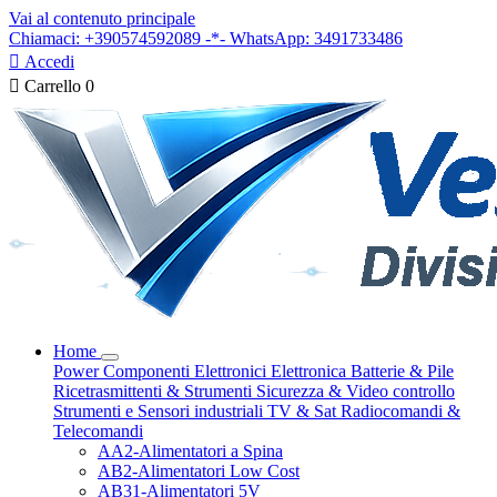
Vai al contenuto principale
Chiamaci: +390574592089 -*- WhatsApp: 3491733486

Accedi

Carrello
0
Home
Power
Componenti Elettronici
Elettronica
Batterie & Pile
Ricetrasmittenti & Strumenti
Sicurezza & Video controllo
Strumenti e Sensori industriali
TV & Sat
Radiocomandi &
Telecomandi
AA2-Alimentatori a Spina
AB2-Alimentatori Low Cost
AB31-Alimentatori 5V