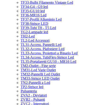
TF33-Bulbi Filamento Vintage Led
TF34-G4 - G9 led
TF35-GU10 led
TF36-MR16 Led
TF37-Profili Alluminio Led
TF38-Strisce LED
TF39-Tubi T8 - T5 Led
TG2-Lampade led
TH2-Led
TL2-Led Accessori
TL31-Access. Pannelli Led
TL32-Access. Plafoniere Led
TL33-Access. Proiettori a Binario Led
TL34-Access. TubiFlex-Strisce Led
TL35-Portafaretti GU10 - MR16 Led
TM2-Outlet - Fine serie
TM31-Led Varie Outlet
TM32-Pannelli Led Outlet
TM33-Strisce LED Outlet
TN2-Pannelli a Led
TP2-Strisce led
Pulsanteria
ZVA2 - Deviatori
ZVB2 - Pulsanti
ZVC2 - Interruttori