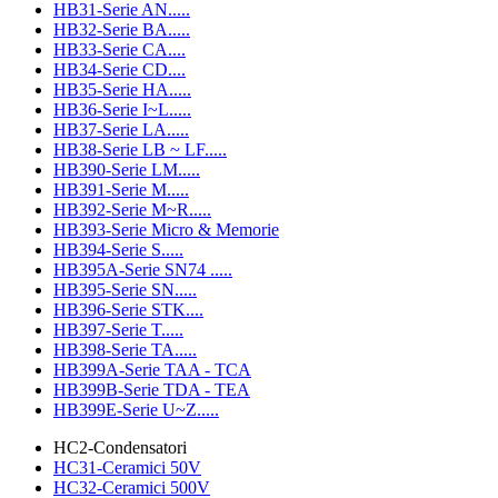
HB31-Serie AN.....
HB32-Serie BA.....
HB33-Serie CA....
HB34-Serie CD....
HB35-Serie HA.....
HB36-Serie I~L.....
HB37-Serie LA.....
HB38-Serie LB ~ LF.....
HB390-Serie LM.....
HB391-Serie M.....
HB392-Serie M~R.....
HB393-Serie Micro & Memorie
HB394-Serie S.....
HB395A-Serie SN74 .....
HB395-Serie SN.....
HB396-Serie STK....
HB397-Serie T.....
HB398-Serie TA.....
HB399A-Serie TAA - TCA
HB399B-Serie TDA - TEA
HB399E-Serie U~Z.....
HC2-Condensatori
HC31-Ceramici 50V
HC32-Ceramici 500V