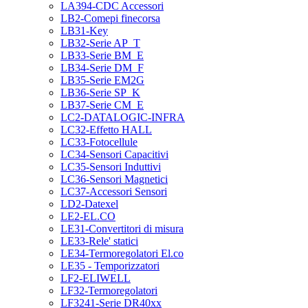
LA394-CDC Accessori
LB2-Comepi finecorsa
LB31-Key
LB32-Serie AP_T
LB33-Serie BM_E
LB34-Serie DM_F
LB35-Serie EM2G
LB36-Serie SP_K
LB37-Serie CM_E
LC2-DATALOGIC-INFRA
LC32-Effetto HALL
LC33-Fotocellule
LC34-Sensori Capacitivi
LC35-Sensori Induttivi
LC36-Sensori Magnetici
LC37-Accessori Sensori
LD2-Datexel
LE2-EL.CO
LE31-Convertitori di misura
LE33-Rele' statici
LE34-Termoregolatori El.co
LE35 - Temporizzatori
LF2-ELIWELL
LF32-Termoregolatori
LF3241-Serie DR40xx