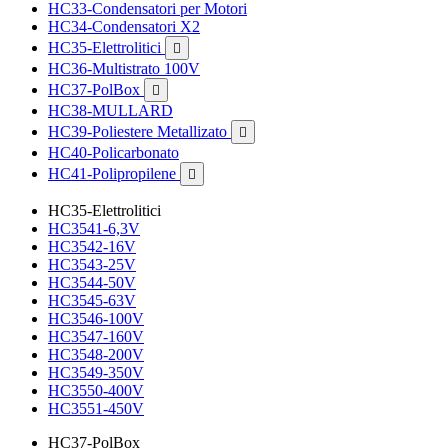
HC33-Condensatori per Motori
HC34-Condensatori X2
HC35-Elettrolitici

HC36-Multistrato 100V
HC37-PolBox

HC38-MULLARD
HC39-Poliestere Metallizato

HC40-Policarbonato
HC41-Polipropilene

HC35-Elettrolitici
HC3541-6,3V
HC3542-16V
HC3543-25V
HC3544-50V
HC3545-63V
HC3546-100V
HC3547-160V
HC3548-200V
HC3549-350V
HC3550-400V
HC3551-450V
HC37-PolBox