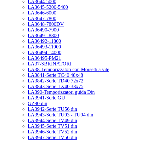
LA3644-5000
LA3645-5200-5400
LA3646-6000
LA3647-7800
LA3648-7800DV
LA36490-7900
LA36491-8800
LA36492-11800
LA36493-11900
LA36494-14000
LA36495-PM21
LA37-SBRINATORI
LA38-Temporizzatori con Morsetti a vite
LA3841-Serie TC40 48x48
LA3842-Serie TD40 72x72
LA3843-Serie TX40 33x75
LA390-Temporizzatori guida Din
LA3941-Serie GU
GZ90 din
LA3942-Serie TU56 din
LA3943-Serie TU93 - TU94 din
LA3944-Serie TV49 din
LA3945-Serie TV51 din
LA3946-Serie TV52 din
LA3947-Serie TV56 din