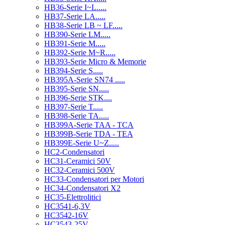
HB36-Serie I~L.....
HB37-Serie LA.....
HB38-Serie LB ~ LF.....
HB390-Serie LM.....
HB391-Serie M.....
HB392-Serie M~R.....
HB393-Serie Micro & Memorie
HB394-Serie S.....
HB395A-Serie SN74 .....
HB395-Serie SN.....
HB396-Serie STK....
HB397-Serie T.....
HB398-Serie TA.....
HB399A-Serie TAA - TCA
HB399B-Serie TDA - TEA
HB399E-Serie U~Z.....
HC2-Condensatori
HC31-Ceramici 50V
HC32-Ceramici 500V
HC33-Condensatori per Motori
HC34-Condensatori X2
HC35-Elettrolitici
HC3541-6,3V
HC3542-16V
HC3543-25V