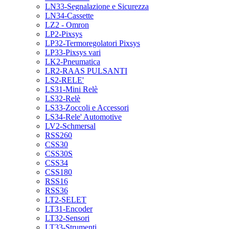
LN33-Segnalazione e Sicurezza
LN34-Cassette
LZ2 - Omron
LP2-Pixsys
LP32-Termoregolatori Pixsys
LP33-Pixsys vari
LK2-Pneumatica
LR2-RAAS PULSANTI
LS2-RELE'
LS31-Mini Relè
LS32-Relè
LS33-Zoccoli e Accessori
LS34-Rele' Automotive
LV2-Schmersal
RSS260
CSS30
CSS30S
CSS34
CSS180
RSS16
RSS36
LT2-SELET
LT31-Encoder
LT32-Sensori
LT33-Strumenti