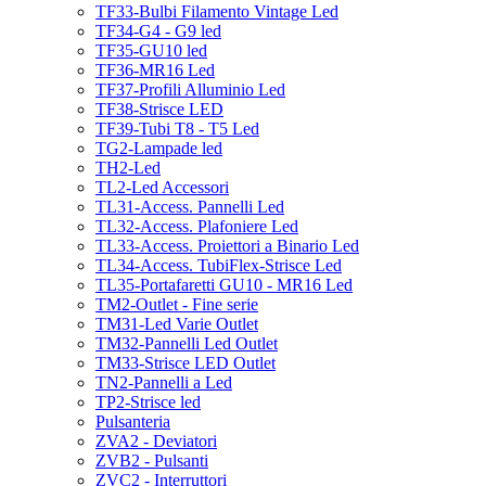
TF33-Bulbi Filamento Vintage Led
TF34-G4 - G9 led
TF35-GU10 led
TF36-MR16 Led
TF37-Profili Alluminio Led
TF38-Strisce LED
TF39-Tubi T8 - T5 Led
TG2-Lampade led
TH2-Led
TL2-Led Accessori
TL31-Access. Pannelli Led
TL32-Access. Plafoniere Led
TL33-Access. Proiettori a Binario Led
TL34-Access. TubiFlex-Strisce Led
TL35-Portafaretti GU10 - MR16 Led
TM2-Outlet - Fine serie
TM31-Led Varie Outlet
TM32-Pannelli Led Outlet
TM33-Strisce LED Outlet
TN2-Pannelli a Led
TP2-Strisce led
Pulsanteria
ZVA2 - Deviatori
ZVB2 - Pulsanti
ZVC2 - Interruttori