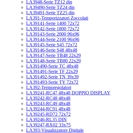
LA3948-Serie TZ12 din
LA39490-Serie TZ24 din
LA39491-Serie TZ25 din
LA391-Temporizzatori Zoccolati
LA39141-Serie 1400 72x72
LA39142-Serie 1800 72x72
LA39143-Serie 2000 96x96
LA39144-Serie 2100 96x96
LA39145-Serie S45 72x72
LA39146-Serie S48 48x48
LA39147-Serie TB48 22x29
LA39148-Serie TB80 22x29
LA391490-Serie TC 48x48
LA391491-Serie TF 22x29
LA391492-Serie TN 39x39
LA391493-Serie TY 72x72
LA392-Termoregolatori
LA39241-RC47 48x48 DOPPIO DISPLAY
LA39242-RC48 48x48
LA39243-RC49 48x48
LA39244-RC91 48x48
LA39245-RD72 72x72
LA39246-RL35 DIN
LA39247-RX02 33x75
LA393-Visualizzatore Digitale