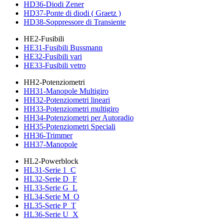
HD36-Diodi Zener
HD37-Ponte di diodi ( Graetz )
HD38-Soppressore di Transiente
HE2-Fusibili
HE31-Fusibili Bussmann
HE32-Fusibili vari
HE33-Fusibili vetro
HH2-Potenziometri
HH31-Manopole Multigiro
HH32-Potenziometri lineari
HH33-Potenziometri multigiro
HH34-Potenziometri per Autoradio
HH35-Potenziometri Speciali
HH36-Trimmer
HH37-Manopole
HL2-Powerblock
HL31-Serie 1_C
HL32-Serie D_F
HL33-Serie G_L
HL34-Serie M_O
HL35-Serie P_T
HL36-Serie U_X