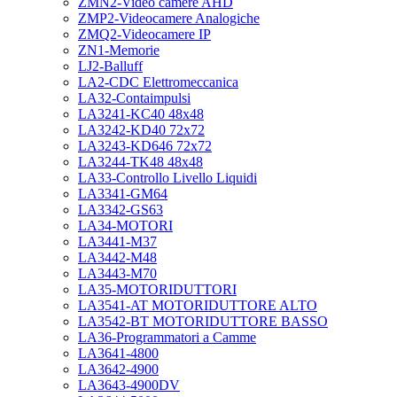
ZMN2-Video camere AHD
ZMP2-Videocamere Analogiche
ZMQ2-Videocamere IP
ZN1-Memorie
LJ2-Balluff
LA2-CDC Elettromeccanica
LA32-Contaimpulsi
LA3241-KC40 48x48
LA3242-KD40 72x72
LA3243-KD646 72x72
LA3244-TK48 48x48
LA33-Controllo Livello Liquidi
LA3341-GM64
LA3342-GS63
LA34-MOTORI
LA3441-M37
LA3442-M48
LA3443-M70
LA35-MOTORIDUTTORI
LA3541-AT MOTORIDUTTORE ALTO
LA3542-BT MOTORIDUTTORE BASSO
LA36-Programmatori a Camme
LA3641-4800
LA3642-4900
LA3643-4900DV