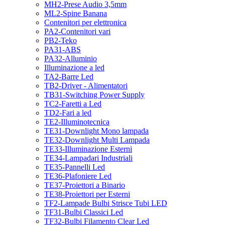
MH2-Prese Audio 3,5mm
ML2-Spine Banana
Contenitori per elettronica
PA2-Contenitori vari
PB2-Teko
PA31-ABS
PA32-Alluminio
Illuminazione a led
TA2-Barre Led
TB2-Driver - Alimentatori
TB31-Switching Power Supply
TC2-Faretti a Led
TD2-Fari a led
TE2-Illuminotecnica
TE31-Downlight Mono lampada
TE32-Downlight Multi Lampada
TE33-Illuminazione Esterni
TE34-Lampadari Industriali
TE35-Pannelli Led
TE36-Plafoniere Led
TE37-Proiettori a Binario
TE38-Proiettori per Esterni
TF2-Lampade Bulbi Strisce Tubi LED
TF31-Bulbi Classici Led
TF32-Bulbi Filamento Clear Led