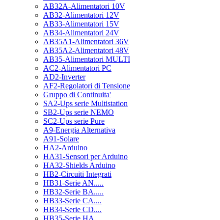
AB32A-Alimentatori 10V
AB32-Alimentatori 12V
AB33-Alimentatori 15V
AB34-Alimentatori 24V
AB35A1-Alimentatori 36V
AB35A2-Alimentatori 48V
AB35-Alimentatori MULTI
AC2-Alimentatori PC
AD2-Inverter
AF2-Regolatori di Tensione
Gruppo di Continuita'
SA2-Ups serie Multistation
SB2-Ups serie NEMO
SC2-Ups serie Pure
A9-Energia Alternativa
A91-Solare
HA2-Arduino
HA31-Sensori per Arduino
HA32-Shields Arduino
HB2-Circuiti Integrati
HB31-Serie AN.....
HB32-Serie BA.....
HB33-Serie CA....
HB34-Serie CD....
HB35-Serie HA.....