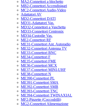
MA2-Connettori a blochetto
MB2-Connettori Accendisigari
MC2-Connettori Audio-Video
Adattatori AV
MD2-Connettori DATI
MD31-Adattatori Vas.
MD32-Connettori a Vaschetta
MD33-Connettori Centronix
MD34-Custodie Vas.
ME2-Connettori RF
ME31-Connettori Ant. Autoradio
ME32-Connettori Antenna TV
ME33-Connettori BNC
ME34-Connettori F
ME35-Connettori FME
ME36-Connettori MCX
ME37-Connettori MINI-UHF
ME38-Connettori N
ME390-Connettori PL
ME391-Connettori SMA
ME392-Connettori SMB
ME393-Connettori TNC
ME394-Connettori TWINAXIAL
MF2-Pinzette (Coccodrilli)
MG2-Connettori Alimentazione