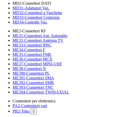
MD2-Connettori DATI
MD31-Adattatori Vas.
MD32-Connettori a Vaschetta
MD33-Connettori Centronix
MD34-Custodie Vas.
ME2-Connettori RF
ME31-Connettori Ant. Autoradio
ME32-Connettori Antenna TV
ME33-Connettori BNC
ME34-Connettori F
ME35-Connettori FME
ME36-Connettori MCX
ME37-Connettori MINI-UHF
ME38-Connettori N
ME390-Connettori PL
ME391-Connettori SMA
ME392-Connettori SMB
ME393-Connettori TNC
ME394-Connettori TWINAXIAL
Contenitori per elettronica
PA2-Contenitori vari
PB2-Teko
