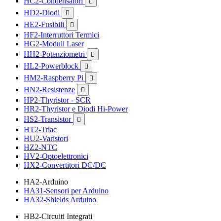
HC2-Condensatori

HD2-Diodi

HE2-Fusibili

HF2-Interruttori Termici
HG2-Moduli Laser
HH2-Potenziometri

HL2-Powerblock

HM2-Raspberry Pi

HN2-Resistenze

HP2-Thyristor - SCR
HR2-Thyristor e Diodi Hi-Power
HS2-Transistor

HT2-Triac
HU2-Varistori
HZ2-NTC
HV2-Optoelettronici
HX2-Convertitori DC/DC
HA2-Arduino
HA31-Sensori per Arduino
HA32-Shields Arduino
HB2-Circuiti Integrati