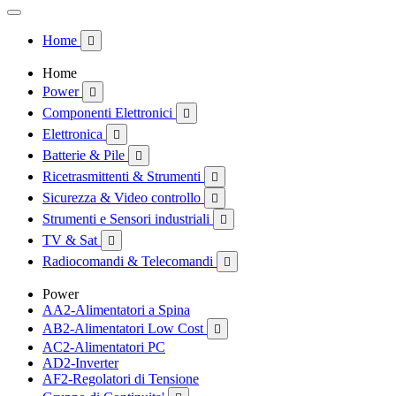
Home

Home
Power

Componenti Elettronici

Elettronica

Batterie & Pile

Ricetrasmittenti & Strumenti

Sicurezza & Video controllo

Strumenti e Sensori industriali

TV & Sat

Radiocomandi & Telecomandi

Power
AA2-Alimentatori a Spina
AB2-Alimentatori Low Cost

AC2-Alimentatori PC
AD2-Inverter
AF2-Regolatori di Tensione