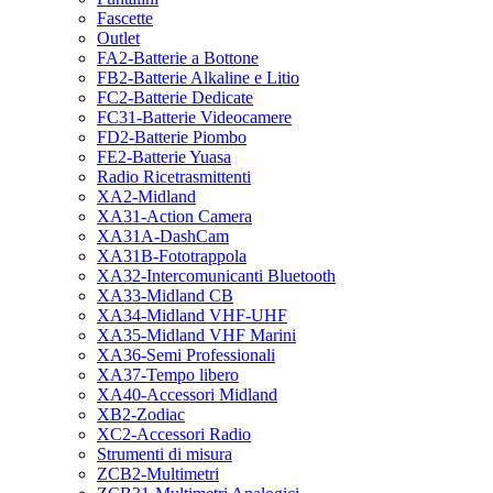
Fascette
Outlet
FA2-Batterie a Bottone
FB2-Batterie Alkaline e Litio
FC2-Batterie Dedicate
FC31-Batterie Videocamere
FD2-Batterie Piombo
FE2-Batterie Yuasa
Radio Ricetrasmittenti
XA2-Midland
XA31-Action Camera
XA31A-DashCam
XA31B-Fototrappola
XA32-Intercomunicanti Bluetooth
XA33-Midland CB
XA34-Midland VHF-UHF
XA35-Midland VHF Marini
XA36-Semi Professionali
XA37-Tempo libero
XA40-Accessori Midland
XB2-Zodiac
XC2-Accessori Radio
Strumenti di misura
ZCB2-Multimetri