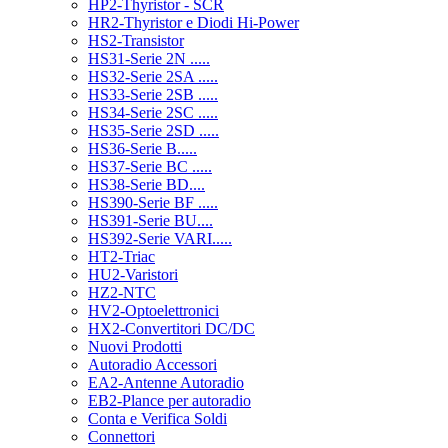
HP2-Thyristor - SCR
HR2-Thyristor e Diodi Hi-Power
HS2-Transistor
HS31-Serie 2N .....
HS32-Serie 2SA .....
HS33-Serie 2SB .....
HS34-Serie 2SC .....
HS35-Serie 2SD .....
HS36-Serie B.....
HS37-Serie BC .....
HS38-Serie BD....
HS390-Serie BF .....
HS391-Serie BU....
HS392-Serie VARI.....
HT2-Triac
HU2-Varistori
HZ2-NTC
HV2-Optoelettronici
HX2-Convertitori DC/DC
Nuovi Prodotti
Autoradio Accessori
EA2-Antenne Autoradio
EB2-Plance per autoradio
Conta e Verifica Soldi
Connettori