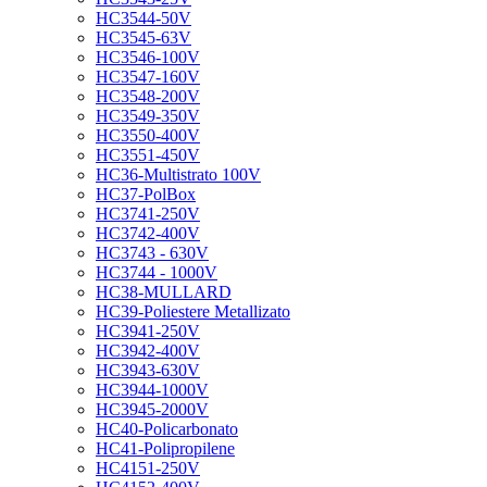
HC3544-50V
HC3545-63V
HC3546-100V
HC3547-160V
HC3548-200V
HC3549-350V
HC3550-400V
HC3551-450V
HC36-Multistrato 100V
HC37-PolBox
HC3741-250V
HC3742-400V
HC3743 - 630V
HC3744 - 1000V
HC38-MULLARD
HC39-Poliestere Metallizato
HC3941-250V
HC3942-400V
HC3943-630V
HC3944-1000V
HC3945-2000V
HC40-Policarbonato
HC41-Polipropilene
HC4151-250V