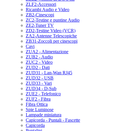
ZLF2-Accessori
Ricambi Audio e Video
ZB2-Cinescopi
ZC2-Testine e puntine Audio
ZE2-Tuner TV
ZD2-Testine Video (VCR)
ZA2-Antenne Telescopiche
ZB31-Zoccoli per cinescopi
Cavi
ZUA2 - Alimentazione
ZUB2 - Audio
ZUC2 - Video
ZUD2 - Dati
ZUD31 - Lan-Wan RJ45
ZUD32 - USB
ZUD33 - Vari
ZUD34 - D-Sub
ZUE2 - Telefonico
ZUF2 - Fibra
Fibra Ottica
Spie Luminose
Lampade miniatura
Capicorda - Puntali - Fascette
Capicorda
Puntalini