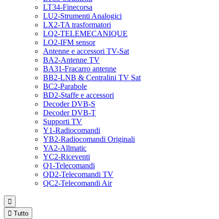
LT34-Finecorsa
LU2-Strumenti Analogici
LX2-TA trasformatori
LQ2-TELEMECANIQUE
LO2-IFM sensor
Antenne e accessori TV-Sat
BA2-Antenne TV
BA31-Fracarro antenne
BB2-LNB & Centralini TV Sat
BC2-Parabole
BD2-Staffe e accessori
Decoder DVB-S
Decoder DVB-T
Supporti TV
Y1-Radiocomandi
YB2-Radiocomandi Originali
YA2-Allmatic
YC2-Riceventi
Q1-Telecomandi
QD2-Telecomandi TV
QC2-Telecomandi Air


Tutto