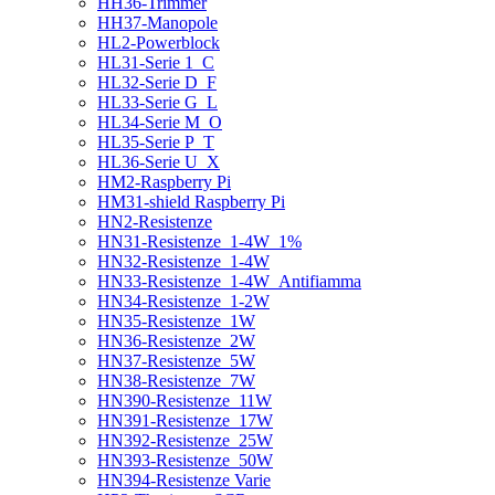
HH36-Trimmer
HH37-Manopole
HL2-Powerblock
HL31-Serie 1_C
HL32-Serie D_F
HL33-Serie G_L
HL34-Serie M_O
HL35-Serie P_T
HL36-Serie U_X
HM2-Raspberry Pi
HM31-shield Raspberry Pi
HN2-Resistenze
HN31-Resistenze_1-4W_1%
HN32-Resistenze_1-4W
HN33-Resistenze_1-4W_Antifiamma
HN34-Resistenze_1-2W
HN35-Resistenze_1W
HN36-Resistenze_2W
HN37-Resistenze_5W
HN38-Resistenze_7W
HN390-Resistenze_11W
HN391-Resistenze_17W
HN392-Resistenze_25W
HN393-Resistenze_50W
HN394-Resistenze Varie