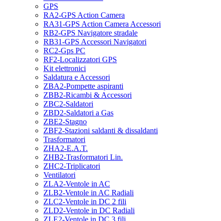
GPS
RA2-GPS Action Camera
RA31-GPS Action Camera Accessori
RB2-GPS Navigatore stradale
RB31-GPS Accessori Navigatori
RC2-Gps PC
RF2-Localizzatori GPS
Kit elettronici
Saldatura e Accessori
ZBA2-Pompette aspiranti
ZBB2-Ricambi & Accessori
ZBC2-Saldatori
ZBD2-Saldatori a Gas
ZBE2-Stagno
ZBF2-Stazioni saldanti & dissaldanti
Trasformatori
ZHA2-E.A.T.
ZHB2-Trasformatori Lin.
ZHC2-Triplicatori
Ventilatori
ZLA2-Ventole in AC
ZLB2-Ventole in AC Radiali
ZLC2-Ventole in DC 2 fili
ZLD2-Ventole in DC Radiali
ZLE2-Ventole in DC 3 fili