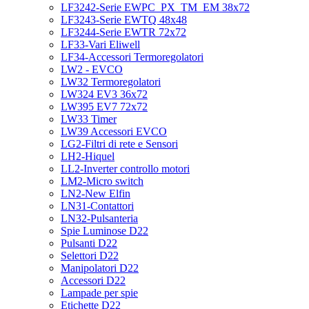
LF3242-Serie EWPC_PX_TM_EM 38x72
LF3243-Serie EWTQ 48x48
LF3244-Serie EWTR 72x72
LF33-Vari Eliwell
LF34-Accessori Termoregolatori
LW2 - EVCO
LW32 Termoregolatori
LW324 EV3 36x72
LW395 EV7 72x72
LW33 Timer
LW39 Accessori EVCO
LG2-Filtri di rete e Sensori
LH2-Hiquel
LL2-Inverter controllo motori
LM2-Micro switch
LN2-New Elfin
LN31-Contattori
LN32-Pulsanteria
Spie Luminose D22
Pulsanti D22
Selettori D22
Manipolatori D22
Accessori D22
Lampade per spie
Etichette D22