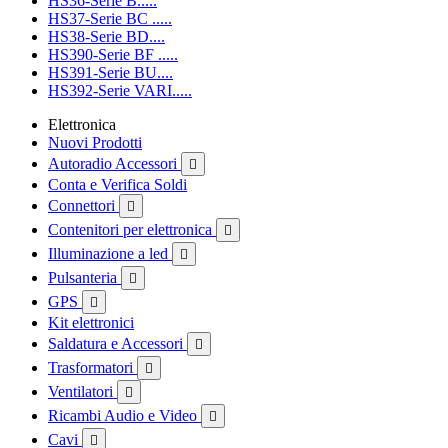
HS36-Serie B.....
HS37-Serie BC .....
HS38-Serie BD....
HS390-Serie BF .....
HS391-Serie BU....
HS392-Serie VARI.....
Elettronica
Nuovi Prodotti
Autoradio Accessori

Conta e Verifica Soldi
Connettori

Contenitori per elettronica

Illuminazione a led

Pulsanteria

GPS

Kit elettronici
Saldatura e Accessori

Trasformatori

Ventilatori

Ricambi Audio e Video

Cavi
