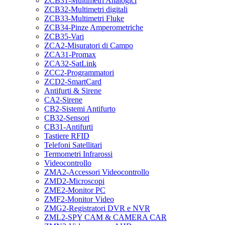
ZCB31-Multimetri Analogici
ZCB32-Multimetri digitali
ZCB33-Multimetri Fluke
ZCB34-Pinze Amperometriche
ZCB35-Vari
ZCA2-Misuratori di Campo
ZCA31-Promax
ZCA32-SatLink
ZCC2-Programmatori
ZCD2-SmartCard
Antifurti & Sirene
CA2-Sirene
CB2-Sistemi Antifurto
CB32-Sensori
CB31-Antifurti
Tastiere RFID
Telefoni Satellitari
Termometri Infrarossi
Videocontrollo
ZMA2-Accessori Videocontrollo
ZMD2-Microscopi
ZME2-Monitor PC
ZMF2-Monitor Video
ZMG2-Registratori DVR e NVR
ZML2-SPY CAM & CAMERA CAR