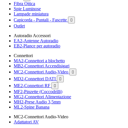
Fibra Ottica
Spie Luminose
Lampade miniatura
Capicorda - Puntali - Fascette

Outlet
Autoradio Accessori
EA2-Antenne Autoradio
EB2-Plance per autoradio
Connettori
MA2-Connettori a blochetto
MB2-Connettori Accendisigari
MC2-Connettori Audio-Video

MD2-Connettori DATI

ME2-Connettori RF

MF2-Pinzette (Coccodrilli)
MG2-Connettori Alimentazione
MH2-Prese Audio 3,5mm
ML2-Spine Banana
MC2-Connettori Audio-Video
Adattatori AV