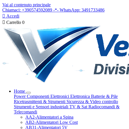
Vai al contenuto principale
Chiamaci: +390574592089 -*- WhatsApp: 3491733486

Accedi

Carrello
0
Home
Power
Componenti Elettronici
Elettronica
Batterie & Pile
Ricetrasmittenti & Strumenti
Sicurezza & Video controllo
Strumenti e Sensori industriali
TV & Sat
Radiocomandi &
Telecomandi
AA2-Alimentatori a Spina
AB2-Alimentatori Low Cost
AB31-Alimentatori 5V