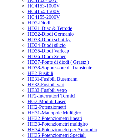
HC4152-400V
HC4153-1000V
HC4154-1500V
HC4155-2000V
HD2-Diodi
HD31-Diac & Tetrode
HD32-Diodi Germanio
HD33-Diodi schottky
HD34-Diodi silicio
HD35-Diodi Varicap
HD36-Diodi Zener
HD37-Ponte di diodi ( Graetz )
HD38-Soppressore di Transiente
HE2-Fusibili
HE31-Fusibili Bussmann
HE32-Fusibili vari
HE33-Fusibili vetro
HF2-Interruttori Termici
HG2-Moduli Laser
HH2-Potenziometri
HH31-Manopole Multigiro
HH32-Potenziometri lineari
HH33-Potenziometri multigiro
HH34-Potenziometri per Autoradio
HH35-Potenziometri Speciali