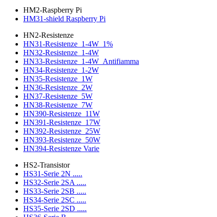
HM2-Raspberry Pi
HM31-shield Raspberry Pi
HN2-Resistenze
HN31-Resistenze_1-4W_1%
HN32-Resistenze_1-4W
HN33-Resistenze_1-4W_Antifiamma
HN34-Resistenze_1-2W
HN35-Resistenze_1W
HN36-Resistenze_2W
HN37-Resistenze_5W
HN38-Resistenze_7W
HN390-Resistenze_11W
HN391-Resistenze_17W
HN392-Resistenze_25W
HN393-Resistenze_50W
HN394-Resistenze Varie
HS2-Transistor
HS31-Serie 2N .....
HS32-Serie 2SA .....
HS33-Serie 2SB .....
HS34-Serie 2SC .....
HS35-Serie 2SD .....