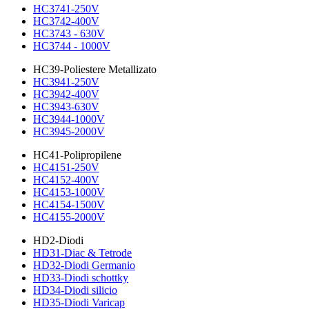
HC3741-250V
HC3742-400V
HC3743 - 630V
HC3744 - 1000V
HC39-Poliestere Metallizato
HC3941-250V
HC3942-400V
HC3943-630V
HC3944-1000V
HC3945-2000V
HC41-Polipropilene
HC4151-250V
HC4152-400V
HC4153-1000V
HC4154-1500V
HC4155-2000V
HD2-Diodi
HD31-Diac & Tetrode
HD32-Diodi Germanio
HD33-Diodi schottky
HD34-Diodi silicio
HD35-Diodi Varicap