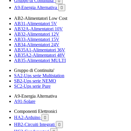
Gruppo di Continuita'

A9-Energia Alternativa

AB2-Alimentatori Low Cost
AB31-Alimentatori 5V
AB32A-Alimentatori 10V
AB32-Alimentatori 12V
AB33-Alimentatori 15V
AB34-Alimentatori 24V
AB35A1-Alimentatori 36V
AB35A2-Alimentatori 48V
AB35-Alimentatori MULTI
Gruppo di Continuita'
SA2-Ups serie Multistation
SB2-Ups serie NEMO
SC2-Ups serie Pure
A9-Energia Alternativa
A91-Solare
Componenti Elettronici
HA2-Arduino

HB2-Circuiti Integrati
