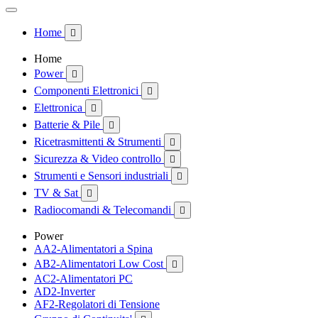
Home

Home
Power

Componenti Elettronici

Elettronica

Batterie & Pile

Ricetrasmittenti & Strumenti

Sicurezza & Video controllo

Strumenti e Sensori industriali

TV & Sat

Radiocomandi & Telecomandi

Power
AA2-Alimentatori a Spina
AB2-Alimentatori Low Cost

AC2-Alimentatori PC
AD2-Inverter
AF2-Regolatori di Tensione