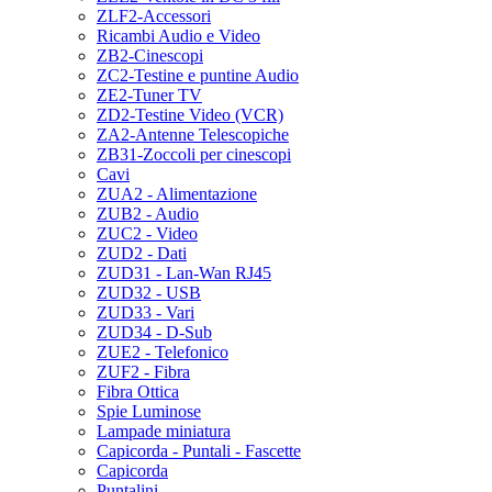
ZLF2-Accessori
Ricambi Audio e Video
ZB2-Cinescopi
ZC2-Testine e puntine Audio
ZE2-Tuner TV
ZD2-Testine Video (VCR)
ZA2-Antenne Telescopiche
ZB31-Zoccoli per cinescopi
Cavi
ZUA2 - Alimentazione
ZUB2 - Audio
ZUC2 - Video
ZUD2 - Dati
ZUD31 - Lan-Wan RJ45
ZUD32 - USB
ZUD33 - Vari
ZUD34 - D-Sub
ZUE2 - Telefonico
ZUF2 - Fibra
Fibra Ottica
Spie Luminose
Lampade miniatura
Capicorda - Puntali - Fascette
Capicorda
Puntalini