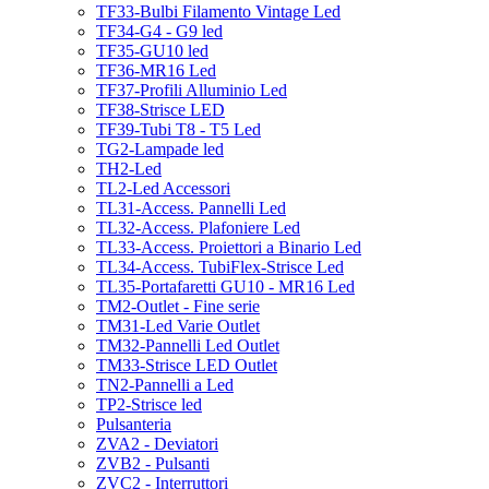
TF33-Bulbi Filamento Vintage Led
TF34-G4 - G9 led
TF35-GU10 led
TF36-MR16 Led
TF37-Profili Alluminio Led
TF38-Strisce LED
TF39-Tubi T8 - T5 Led
TG2-Lampade led
TH2-Led
TL2-Led Accessori
TL31-Access. Pannelli Led
TL32-Access. Plafoniere Led
TL33-Access. Proiettori a Binario Led
TL34-Access. TubiFlex-Strisce Led
TL35-Portafaretti GU10 - MR16 Led
TM2-Outlet - Fine serie
TM31-Led Varie Outlet
TM32-Pannelli Led Outlet
TM33-Strisce LED Outlet
TN2-Pannelli a Led
TP2-Strisce led
Pulsanteria
ZVA2 - Deviatori
ZVB2 - Pulsanti
ZVC2 - Interruttori