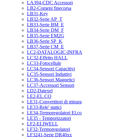
LA394-CDC Accessori
LB2-Comepi finecorsa
LB31-Key
LB32-Serie AP_T
LB33-Serie BM_E
LB34-Serie DM_F
LB35-Serie EM2G
LB36-Serie SP_K
LB37-Serie CM_E
LC2-DATALOGIC-INFRA
LC32-Effetto HALL
LC33-Fotocellule
LC34-Sensori Capacitivi
LC35-Sensori Induttivi
LC36-Sensori Magnetici
LC37-Accessori Sensori
LD2-Datexel
LE2-EL.CO
LE31-Convertitori di misura
LE33-Rele' statici
LE34-Termoregolatori El.co
LE35 - Temporizzatori
LF2-ELIWELL
LF32-Termoregolatori
LF3241-Serie DR40xx