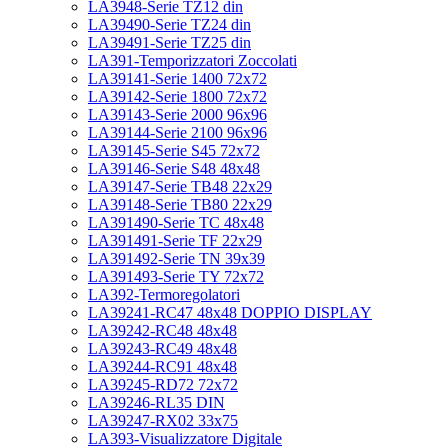
LA3948-Serie TZ12 din
LA39490-Serie TZ24 din
LA39491-Serie TZ25 din
LA391-Temporizzatori Zoccolati
LA39141-Serie 1400 72x72
LA39142-Serie 1800 72x72
LA39143-Serie 2000 96x96
LA39144-Serie 2100 96x96
LA39145-Serie S45 72x72
LA39146-Serie S48 48x48
LA39147-Serie TB48 22x29
LA39148-Serie TB80 22x29
LA391490-Serie TC 48x48
LA391491-Serie TF 22x29
LA391492-Serie TN 39x39
LA391493-Serie TY 72x72
LA392-Termoregolatori
LA39241-RC47 48x48 DOPPIO DISPLAY
LA39242-RC48 48x48
LA39243-RC49 48x48
LA39244-RC91 48x48
LA39245-RD72 72x72
LA39246-RL35 DIN
LA39247-RX02 33x75
LA393-Visualizzatore Digitale