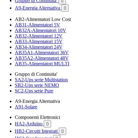
Gruppo di Continuita'

A9-Energia Alternativa

AB2-Alimentatori Low Cost
AB31-Alimentatori 5V
AB32A-Alimentatori 10V
AB32-Alimentatori 12V
AB33-Alimentatori 15V
AB34-Alimentatori 24V
AB35A1-Alimentatori 36V
AB35A2-Alimentatori 48V
AB35-Alimentatori MULTI
Gruppo di Continuita'
SA2-Ups serie Multistation
SB2-Ups serie NEMO
SC2-Ups serie Pure
A9-Energia Alternativa
A91-Solare
Componenti Elettronici
HA2-Arduino

HB2-Circuiti Integrati
