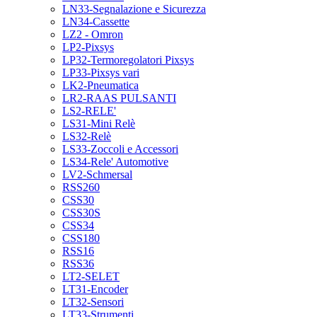
LN33-Segnalazione e Sicurezza
LN34-Cassette
LZ2 - Omron
LP2-Pixsys
LP32-Termoregolatori Pixsys
LP33-Pixsys vari
LK2-Pneumatica
LR2-RAAS PULSANTI
LS2-RELE'
LS31-Mini Relè
LS32-Relè
LS33-Zoccoli e Accessori
LS34-Rele' Automotive
LV2-Schmersal
RSS260
CSS30
CSS30S
CSS34
CSS180
RSS16
RSS36
LT2-SELET
LT31-Encoder
LT32-Sensori
LT33-Strumenti