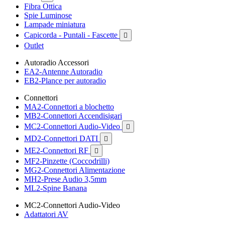
Fibra Ottica
Spie Luminose
Lampade miniatura
Capicorda - Puntali - Fascette

Outlet
Autoradio Accessori
EA2-Antenne Autoradio
EB2-Plance per autoradio
Connettori
MA2-Connettori a blochetto
MB2-Connettori Accendisigari
MC2-Connettori Audio-Video

MD2-Connettori DATI

ME2-Connettori RF

MF2-Pinzette (Coccodrilli)
MG2-Connettori Alimentazione
MH2-Prese Audio 3,5mm
ML2-Spine Banana
MC2-Connettori Audio-Video
Adattatori AV