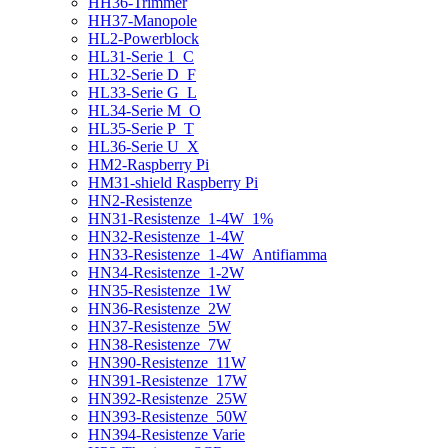
HH36-Trimmer
HH37-Manopole
HL2-Powerblock
HL31-Serie 1_C
HL32-Serie D_F
HL33-Serie G_L
HL34-Serie M_O
HL35-Serie P_T
HL36-Serie U_X
HM2-Raspberry Pi
HM31-shield Raspberry Pi
HN2-Resistenze
HN31-Resistenze_1-4W_1%
HN32-Resistenze_1-4W
HN33-Resistenze_1-4W_Antifiamma
HN34-Resistenze_1-2W
HN35-Resistenze_1W
HN36-Resistenze_2W
HN37-Resistenze_5W
HN38-Resistenze_7W
HN390-Resistenze_11W
HN391-Resistenze_17W
HN392-Resistenze_25W
HN393-Resistenze_50W
HN394-Resistenze Varie