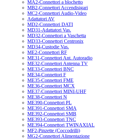
MA2-Connettori a blochetto
MB2-Connettori Accendisigari
MC2-Connettori Audio-Video
Adattatori AV
MD2-Connettori DATI
MD31-Adattatori Vas.
MD32-Connettori a Vaschetta
MD33-Connettori Centronix
MD34-Custodie Vas.
ME2-Connettori RF
ME31-Connettori Ant. Autoradio
ME32-Connettori Antenna TV
ME33-Connettori BNC
ME34-Connettori F
ME35-Connettori FME
ME36-Connettori MCX
ME37-Connettori MINI-UHF
ME38-Connettori N
ME390-Connettori PL
ME391-Connettori SMA
ME392-Connettori SMB
ME393-Connettori TNC
ME394-Connettori TWINAXIAL
MF2-Pinzette (Coccodrilli)
MG2-Connettori Alimentazione