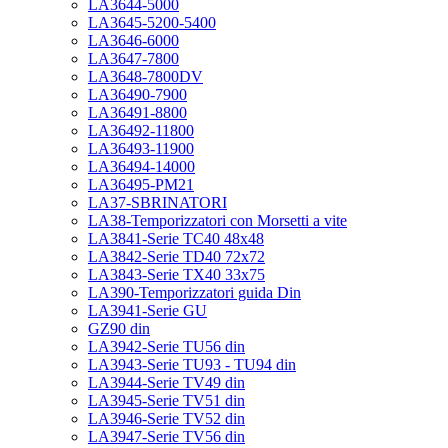
LA3644-5000
LA3645-5200-5400
LA3646-6000
LA3647-7800
LA3648-7800DV
LA36490-7900
LA36491-8800
LA36492-11800
LA36493-11900
LA36494-14000
LA36495-PM21
LA37-SBRINATORI
LA38-Temporizzatori con Morsetti a vite
LA3841-Serie TC40 48x48
LA3842-Serie TD40 72x72
LA3843-Serie TX40 33x75
LA390-Temporizzatori guida Din
LA3941-Serie GU
GZ90 din
LA3942-Serie TU56 din
LA3943-Serie TU93 - TU94 din
LA3944-Serie TV49 din
LA3945-Serie TV51 din
LA3946-Serie TV52 din
LA3947-Serie TV56 din