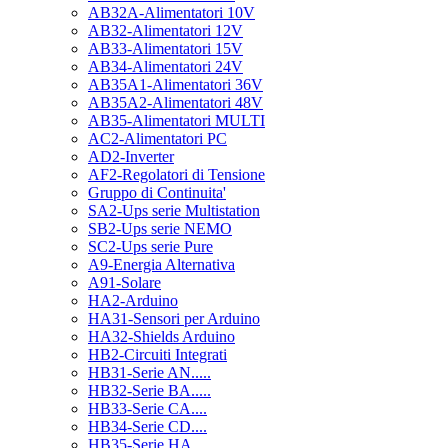
AB32A-Alimentatori 10V
AB32-Alimentatori 12V
AB33-Alimentatori 15V
AB34-Alimentatori 24V
AB35A1-Alimentatori 36V
AB35A2-Alimentatori 48V
AB35-Alimentatori MULTI
AC2-Alimentatori PC
AD2-Inverter
AF2-Regolatori di Tensione
Gruppo di Continuita'
SA2-Ups serie Multistation
SB2-Ups serie NEMO
SC2-Ups serie Pure
A9-Energia Alternativa
A91-Solare
HA2-Arduino
HA31-Sensori per Arduino
HA32-Shields Arduino
HB2-Circuiti Integrati
HB31-Serie AN.....
HB32-Serie BA.....
HB33-Serie CA....
HB34-Serie CD....
HB35-Serie HA.....