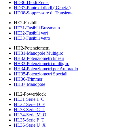
HD36-Diodi Zener
HD37-Ponte di diodi ( Graetz )
HD38-Soppressore di Transiente
HE2-Fusibili
HE31-Fusibili Bussmann
HE32-Fusibili vari
HE33-Fusibili vetro
HH2-Potenziometri
HH31-Manopole Multigiro
HH32-Potenziometri lineari
HH33-Potenziometri multigiro
HH34-Potenziometri per Autoradio
HH35-Potenziometri Speciali
HH36-Trimmer
HH37-Manopole
HL2-Powerblock
HL31-Serie 1_C
HL32-Serie D_F
HL33-Serie G_L
HL34-Serie M_O
HL35-Serie P_T
HL36-Serie U_X