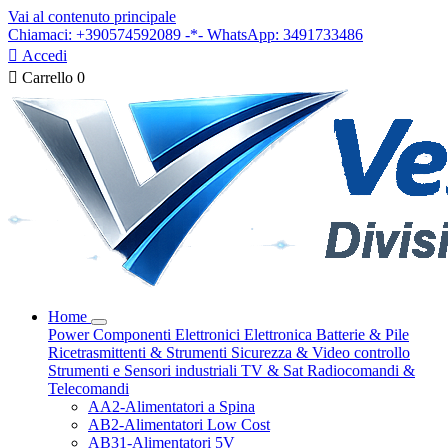
Vai al contenuto principale
Chiamaci: +390574592089 -*- WhatsApp: 3491733486

Accedi

Carrello
0
Home
Power
Componenti Elettronici
Elettronica
Batterie & Pile
Ricetrasmittenti & Strumenti
Sicurezza & Video controllo
Strumenti e Sensori industriali
TV & Sat
Radiocomandi &
Telecomandi
AA2-Alimentatori a Spina
AB2-Alimentatori Low Cost
AB31-Alimentatori 5V