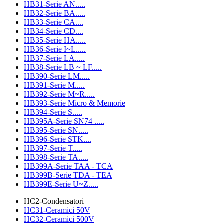
HB31-Serie AN.....
HB32-Serie BA.....
HB33-Serie CA....
HB34-Serie CD....
HB35-Serie HA.....
HB36-Serie I~L.....
HB37-Serie LA.....
HB38-Serie LB ~ LF.....
HB390-Serie LM.....
HB391-Serie M.....
HB392-Serie M~R.....
HB393-Serie Micro & Memorie
HB394-Serie S.....
HB395A-Serie SN74 .....
HB395-Serie SN.....
HB396-Serie STK....
HB397-Serie T.....
HB398-Serie TA.....
HB399A-Serie TAA - TCA
HB399B-Serie TDA - TEA
HB399E-Serie U~Z.....
HC2-Condensatori
HC31-Ceramici 50V
HC32-Ceramici 500V