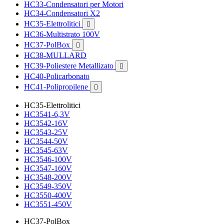
HC33-Condensatori per Motori
HC34-Condensatori X2
HC35-Elettrolitici

HC36-Multistrato 100V
HC37-PolBox

HC38-MULLARD
HC39-Poliestere Metallizato

HC40-Policarbonato
HC41-Polipropilene

HC35-Elettrolitici
HC3541-6,3V
HC3542-16V
HC3543-25V
HC3544-50V
HC3545-63V
HC3546-100V
HC3547-160V
HC3548-200V
HC3549-350V
HC3550-400V
HC3551-450V
HC37-PolBox