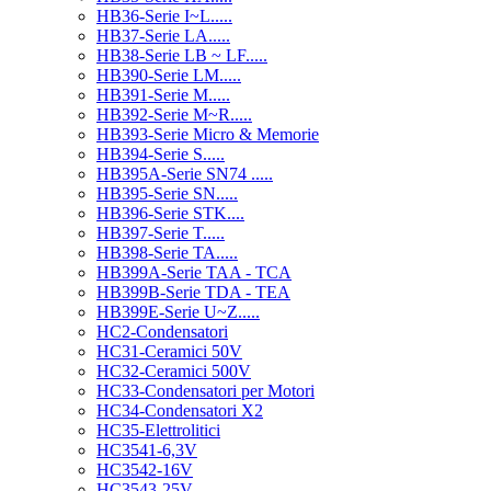
HB36-Serie I~L.....
HB37-Serie LA.....
HB38-Serie LB ~ LF.....
HB390-Serie LM.....
HB391-Serie M.....
HB392-Serie M~R.....
HB393-Serie Micro & Memorie
HB394-Serie S.....
HB395A-Serie SN74 .....
HB395-Serie SN.....
HB396-Serie STK....
HB397-Serie T.....
HB398-Serie TA.....
HB399A-Serie TAA - TCA
HB399B-Serie TDA - TEA
HB399E-Serie U~Z.....
HC2-Condensatori
HC31-Ceramici 50V
HC32-Ceramici 500V
HC33-Condensatori per Motori
HC34-Condensatori X2
HC35-Elettrolitici
HC3541-6,3V
HC3542-16V
HC3543-25V