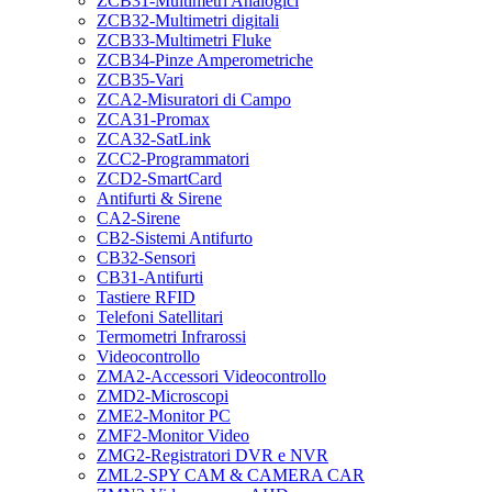
ZCB31-Multimetri Analogici
ZCB32-Multimetri digitali
ZCB33-Multimetri Fluke
ZCB34-Pinze Amperometriche
ZCB35-Vari
ZCA2-Misuratori di Campo
ZCA31-Promax
ZCA32-SatLink
ZCC2-Programmatori
ZCD2-SmartCard
Antifurti & Sirene
CA2-Sirene
CB2-Sistemi Antifurto
CB32-Sensori
CB31-Antifurti
Tastiere RFID
Telefoni Satellitari
Termometri Infrarossi
Videocontrollo
ZMA2-Accessori Videocontrollo
ZMD2-Microscopi
ZME2-Monitor PC
ZMF2-Monitor Video
ZMG2-Registratori DVR e NVR
ZML2-SPY CAM & CAMERA CAR