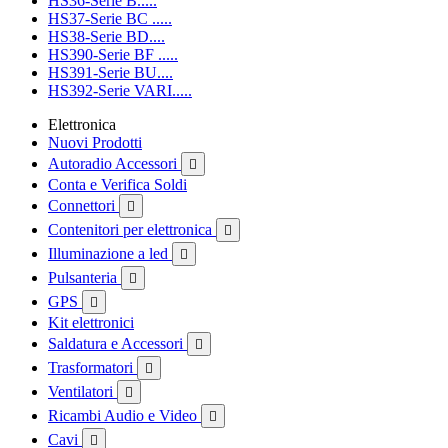
HS36-Serie B.....
HS37-Serie BC .....
HS38-Serie BD....
HS390-Serie BF .....
HS391-Serie BU....
HS392-Serie VARI.....
Elettronica
Nuovi Prodotti
Autoradio Accessori

Conta e Verifica Soldi
Connettori

Contenitori per elettronica

Illuminazione a led

Pulsanteria

GPS

Kit elettronici
Saldatura e Accessori

Trasformatori

Ventilatori

Ricambi Audio e Video

Cavi
