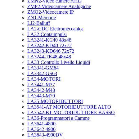
ZMN2-Video camere AHD
ZMP2-Videocamere Analogiche
ZMQ2-Videocamere IP
ZN1-Memorie
LJ2-Balluff
LA2-CDC Elettromeccanica
LA32-Contaimpulsi
LA3241-KC40 48x48
LA3242-KD40 72x72
LA3243-KD646 72x72
LA3244-TK48 48x48
LA33-Controllo Livello Liquidi
LA3341-GM64
LA3342-GS63
LA34-MOTORI
LA3441-M37
LA3442-M48
LA3443-M70
LA35-MOTORIDUTTORI
LA3541-AT MOTORIDUTTORE ALTO
LA3542-BT MOTORIDUTTORE BASSO
LA36-Programmatori a Camme
LA3641-4800
LA3642-4900
LA3643-4900DV