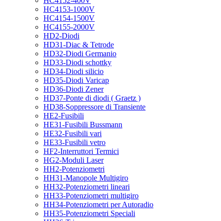
HC4152-400V
HC4153-1000V
HC4154-1500V
HC4155-2000V
HD2-Diodi
HD31-Diac & Tetrode
HD32-Diodi Germanio
HD33-Diodi schottky
HD34-Diodi silicio
HD35-Diodi Varicap
HD36-Diodi Zener
HD37-Ponte di diodi ( Graetz )
HD38-Soppressore di Transiente
HE2-Fusibili
HE31-Fusibili Bussmann
HE32-Fusibili vari
HE33-Fusibili vetro
HF2-Interruttori Termici
HG2-Moduli Laser
HH2-Potenziometri
HH31-Manopole Multigiro
HH32-Potenziometri lineari
HH33-Potenziometri multigiro
HH34-Potenziometri per Autoradio
HH35-Potenziometri Speciali