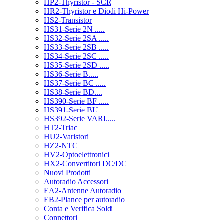
HP2-Thyristor - SCR
HR2-Thyristor e Diodi Hi-Power
HS2-Transistor
HS31-Serie 2N .....
HS32-Serie 2SA .....
HS33-Serie 2SB .....
HS34-Serie 2SC .....
HS35-Serie 2SD .....
HS36-Serie B.....
HS37-Serie BC .....
HS38-Serie BD....
HS390-Serie BF .....
HS391-Serie BU....
HS392-Serie VARI.....
HT2-Triac
HU2-Varistori
HZ2-NTC
HV2-Optoelettronici
HX2-Convertitori DC/DC
Nuovi Prodotti
Autoradio Accessori
EA2-Antenne Autoradio
EB2-Plance per autoradio
Conta e Verifica Soldi
Connettori