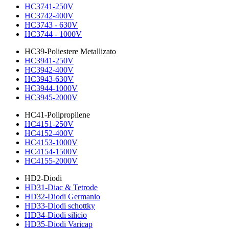
HC3741-250V
HC3742-400V
HC3743 - 630V
HC3744 - 1000V
HC39-Poliestere Metallizato
HC3941-250V
HC3942-400V
HC3943-630V
HC3944-1000V
HC3945-2000V
HC41-Polipropilene
HC4151-250V
HC4152-400V
HC4153-1000V
HC4154-1500V
HC4155-2000V
HD2-Diodi
HD31-Diac & Tetrode
HD32-Diodi Germanio
HD33-Diodi schottky
HD34-Diodi silicio
HD35-Diodi Varicap