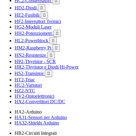
HC2-Condensatori

HD2-Diodi

HE2-Fusibili

HF2-Interruttori Termici
HG2-Moduli Laser
HH2-Potenziometri

HL2-Powerblock

HM2-Raspberry Pi

HN2-Resistenze

HP2-Thyristor - SCR
HR2-Thyristor e Diodi Hi-Power
HS2-Transistor

HT2-Triac
HU2-Varistori
HZ2-NTC
HV2-Optoelettronici
HX2-Convertitori DC/DC
HA2-Arduino
HA31-Sensori per Arduino
HA32-Shields Arduino
HB2-Circuiti Integrati