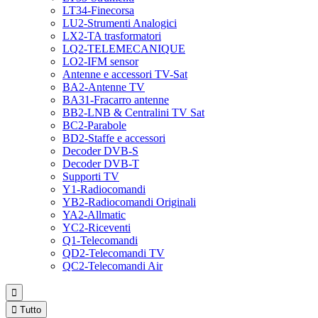
LT34-Finecorsa
LU2-Strumenti Analogici
LX2-TA trasformatori
LQ2-TELEMECANIQUE
LO2-IFM sensor
Antenne e accessori TV-Sat
BA2-Antenne TV
BA31-Fracarro antenne
BB2-LNB & Centralini TV Sat
BC2-Parabole
BD2-Staffe e accessori
Decoder DVB-S
Decoder DVB-T
Supporti TV
Y1-Radiocomandi
YB2-Radiocomandi Originali
YA2-Allmatic
YC2-Riceventi
Q1-Telecomandi
QD2-Telecomandi TV
QC2-Telecomandi Air


Tutto