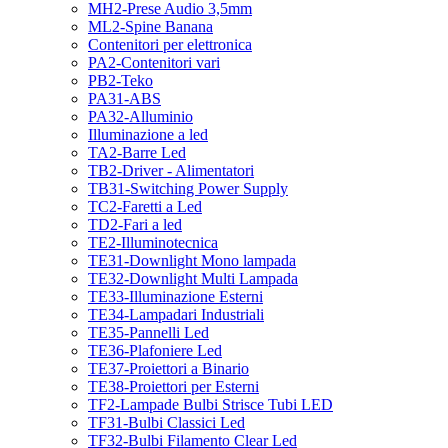
MH2-Prese Audio 3,5mm
ML2-Spine Banana
Contenitori per elettronica
PA2-Contenitori vari
PB2-Teko
PA31-ABS
PA32-Alluminio
Illuminazione a led
TA2-Barre Led
TB2-Driver - Alimentatori
TB31-Switching Power Supply
TC2-Faretti a Led
TD2-Fari a led
TE2-Illuminotecnica
TE31-Downlight Mono lampada
TE32-Downlight Multi Lampada
TE33-Illuminazione Esterni
TE34-Lampadari Industriali
TE35-Pannelli Led
TE36-Plafoniere Led
TE37-Proiettori a Binario
TE38-Proiettori per Esterni
TF2-Lampade Bulbi Strisce Tubi LED
TF31-Bulbi Classici Led
TF32-Bulbi Filamento Clear Led