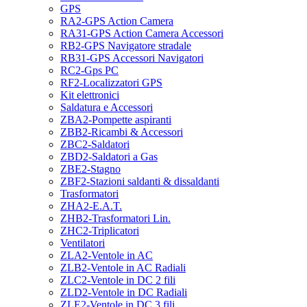
GPS
RA2-GPS Action Camera
RA31-GPS Action Camera Accessori
RB2-GPS Navigatore stradale
RB31-GPS Accessori Navigatori
RC2-Gps PC
RF2-Localizzatori GPS
Kit elettronici
Saldatura e Accessori
ZBA2-Pompette aspiranti
ZBB2-Ricambi & Accessori
ZBC2-Saldatori
ZBD2-Saldatori a Gas
ZBE2-Stagno
ZBF2-Stazioni saldanti & dissaldanti
Trasformatori
ZHA2-E.A.T.
ZHB2-Trasformatori Lin.
ZHC2-Triplicatori
Ventilatori
ZLA2-Ventole in AC
ZLB2-Ventole in AC Radiali
ZLC2-Ventole in DC 2 fili
ZLD2-Ventole in DC Radiali
ZLE2-Ventole in DC 3 fili