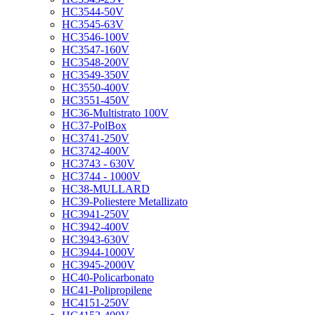
HC3544-50V
HC3545-63V
HC3546-100V
HC3547-160V
HC3548-200V
HC3549-350V
HC3550-400V
HC3551-450V
HC36-Multistrato 100V
HC37-PolBox
HC3741-250V
HC3742-400V
HC3743 - 630V
HC3744 - 1000V
HC38-MULLARD
HC39-Poliestere Metallizato
HC3941-250V
HC3942-400V
HC3943-630V
HC3944-1000V
HC3945-2000V
HC40-Policarbonato
HC41-Polipropilene
HC4151-250V