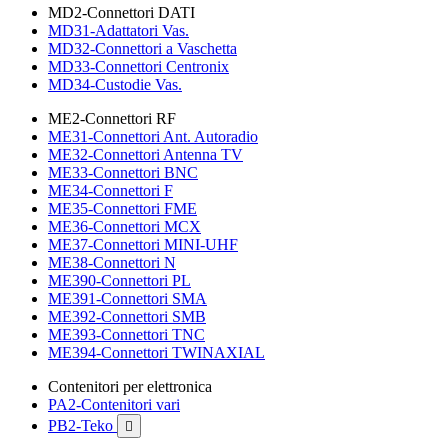
MD2-Connettori DATI
MD31-Adattatori Vas.
MD32-Connettori a Vaschetta
MD33-Connettori Centronix
MD34-Custodie Vas.
ME2-Connettori RF
ME31-Connettori Ant. Autoradio
ME32-Connettori Antenna TV
ME33-Connettori BNC
ME34-Connettori F
ME35-Connettori FME
ME36-Connettori MCX
ME37-Connettori MINI-UHF
ME38-Connettori N
ME390-Connettori PL
ME391-Connettori SMA
ME392-Connettori SMB
ME393-Connettori TNC
ME394-Connettori TWINAXIAL
Contenitori per elettronica
PA2-Contenitori vari
PB2-Teko
