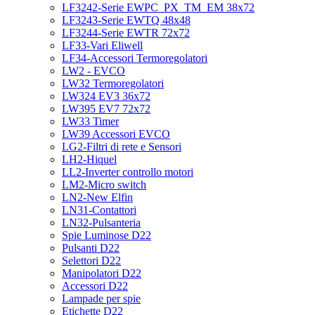
LF3242-Serie EWPC_PX_TM_EM 38x72
LF3243-Serie EWTQ 48x48
LF3244-Serie EWTR 72x72
LF33-Vari Eliwell
LF34-Accessori Termoregolatori
LW2 - EVCO
LW32 Termoregolatori
LW324 EV3 36x72
LW395 EV7 72x72
LW33 Timer
LW39 Accessori EVCO
LG2-Filtri di rete e Sensori
LH2-Hiquel
LL2-Inverter controllo motori
LM2-Micro switch
LN2-New Elfin
LN31-Contattori
LN32-Pulsanteria
Spie Luminose D22
Pulsanti D22
Selettori D22
Manipolatori D22
Accessori D22
Lampade per spie
Etichette D22