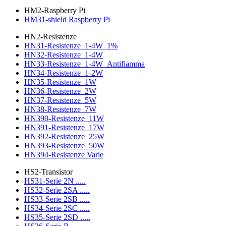
HM2-Raspberry Pi
HM31-shield Raspberry Pi
HN2-Resistenze
HN31-Resistenze_1-4W_1%
HN32-Resistenze_1-4W
HN33-Resistenze_1-4W_Antifiamma
HN34-Resistenze_1-2W
HN35-Resistenze_1W
HN36-Resistenze_2W
HN37-Resistenze_5W
HN38-Resistenze_7W
HN390-Resistenze_11W
HN391-Resistenze_17W
HN392-Resistenze_25W
HN393-Resistenze_50W
HN394-Resistenze Varie
HS2-Transistor
HS31-Serie 2N .....
HS32-Serie 2SA .....
HS33-Serie 2SB .....
HS34-Serie 2SC .....
HS35-Serie 2SD .....