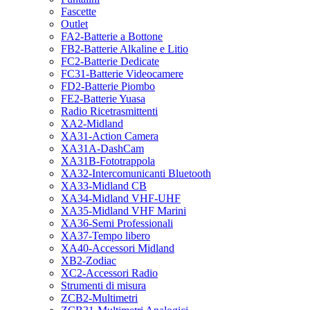
Fascette
Outlet
FA2-Batterie a Bottone
FB2-Batterie Alkaline e Litio
FC2-Batterie Dedicate
FC31-Batterie Videocamere
FD2-Batterie Piombo
FE2-Batterie Yuasa
Radio Ricetrasmittenti
XA2-Midland
XA31-Action Camera
XA31A-DashCam
XA31B-Fototrappola
XA32-Intercomunicanti Bluetooth
XA33-Midland CB
XA34-Midland VHF-UHF
XA35-Midland VHF Marini
XA36-Semi Professionali
XA37-Tempo libero
XA40-Accessori Midland
XB2-Zodiac
XC2-Accessori Radio
Strumenti di misura
ZCB2-Multimetri