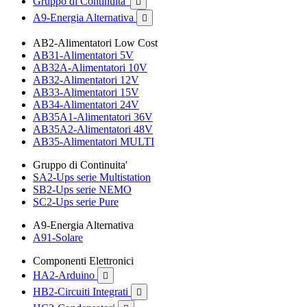
Gruppo di Continuita'

A9-Energia Alternativa

AB2-Alimentatori Low Cost
AB31-Alimentatori 5V
AB32A-Alimentatori 10V
AB32-Alimentatori 12V
AB33-Alimentatori 15V
AB34-Alimentatori 24V
AB35A1-Alimentatori 36V
AB35A2-Alimentatori 48V
AB35-Alimentatori MULTI
Gruppo di Continuita'
SA2-Ups serie Multistation
SB2-Ups serie NEMO
SC2-Ups serie Pure
A9-Energia Alternativa
A91-Solare
Componenti Elettronici
HA2-Arduino

HB2-Circuiti Integrati
