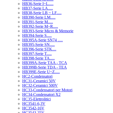
HB36-Serie I~L.....
HB37-Serie LA.....
HB38-Serie LB ~ LF.....
HB390-Serie LM.....
HB391-Serie M.....
HB392-Serie M~R.....
HB393-Serie Micro & Memorie
HB394-Serie S.....
HB395A-Serie SN74 .....
HB395-Serie SN.....
HB396-Serie STK....
HB397-Serie T.....
HB398-Serie TA.....
HB399A-Serie TAA - TCA
HB399B-Serie TDA - TEA
HB399E-Serie U~Z.....
HC2-Condensatori
HC31-Ceramici 50V
HC32-Ceramici 500V
HC33-Condensatori per Motori
HC34-Condensatori X2
HC35-Elettrolitici
HC3541-6,3V
HC3542-16V
HC3543-25V