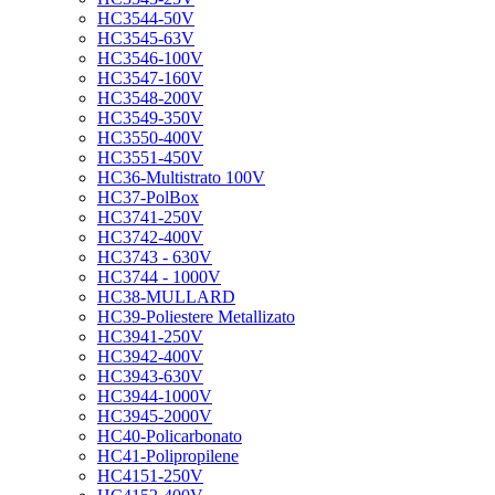
HC3544-50V
HC3545-63V
HC3546-100V
HC3547-160V
HC3548-200V
HC3549-350V
HC3550-400V
HC3551-450V
HC36-Multistrato 100V
HC37-PolBox
HC3741-250V
HC3742-400V
HC3743 - 630V
HC3744 - 1000V
HC38-MULLARD
HC39-Poliestere Metallizato
HC3941-250V
HC3942-400V
HC3943-630V
HC3944-1000V
HC3945-2000V
HC40-Policarbonato
HC41-Polipropilene
HC4151-250V