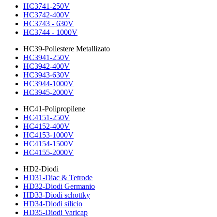
HC3741-250V
HC3742-400V
HC3743 - 630V
HC3744 - 1000V
HC39-Poliestere Metallizato
HC3941-250V
HC3942-400V
HC3943-630V
HC3944-1000V
HC3945-2000V
HC41-Polipropilene
HC4151-250V
HC4152-400V
HC4153-1000V
HC4154-1500V
HC4155-2000V
HD2-Diodi
HD31-Diac & Tetrode
HD32-Diodi Germanio
HD33-Diodi schottky
HD34-Diodi silicio
HD35-Diodi Varicap