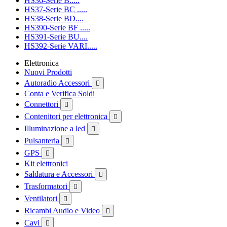
HS36-Serie B.....
HS37-Serie BC .....
HS38-Serie BD....
HS390-Serie BF .....
HS391-Serie BU....
HS392-Serie VARI.....
Elettronica
Nuovi Prodotti
Autoradio Accessori

Conta e Verifica Soldi
Connettori

Contenitori per elettronica

Illuminazione a led

Pulsanteria

GPS

Kit elettronici
Saldatura e Accessori

Trasformatori

Ventilatori

Ricambi Audio e Video

Cavi
