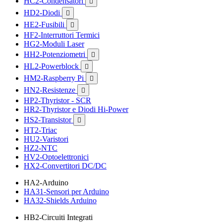
HC2-Condensatori

HD2-Diodi

HE2-Fusibili

HF2-Interruttori Termici
HG2-Moduli Laser
HH2-Potenziometri

HL2-Powerblock

HM2-Raspberry Pi

HN2-Resistenze

HP2-Thyristor - SCR
HR2-Thyristor e Diodi Hi-Power
HS2-Transistor

HT2-Triac
HU2-Varistori
HZ2-NTC
HV2-Optoelettronici
HX2-Convertitori DC/DC
HA2-Arduino
HA31-Sensori per Arduino
HA32-Shields Arduino
HB2-Circuiti Integrati