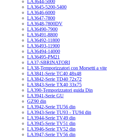
LA3644-5000
LA3645-5200-5400
LA3646-6000
LA3647-7800
LA3648-7800DV
LA36490-7900
LA36491-8800
LA36492-11800
LA36493-11900
LA36494-14000
LA36495-PM21
LA37-SBRINATORI
LA38-Temporizzatori con Morsetti a vite
LA3841-Serie TC40 48x48
LA3842-Serie TD40 72x72
LA3843-Serie TX40 33x75
LA390-Temporizzatori guida Din
LA3941-Serie GU
GZ90 din
LA3942-Serie TU56 din
LA3943-Serie TU93 - TU94 din
LA3944-Serie TV49 din
LA3945-Serie TV51 din
LA3946-Serie TV52 din
LA3947-Serie TV56 din