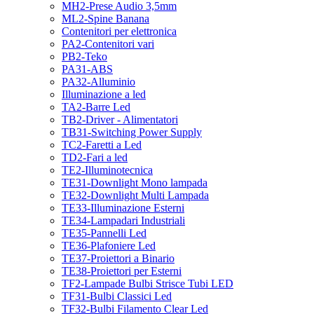
MH2-Prese Audio 3,5mm
ML2-Spine Banana
Contenitori per elettronica
PA2-Contenitori vari
PB2-Teko
PA31-ABS
PA32-Alluminio
Illuminazione a led
TA2-Barre Led
TB2-Driver - Alimentatori
TB31-Switching Power Supply
TC2-Faretti a Led
TD2-Fari a led
TE2-Illuminotecnica
TE31-Downlight Mono lampada
TE32-Downlight Multi Lampada
TE33-Illuminazione Esterni
TE34-Lampadari Industriali
TE35-Pannelli Led
TE36-Plafoniere Led
TE37-Proiettori a Binario
TE38-Proiettori per Esterni
TF2-Lampade Bulbi Strisce Tubi LED
TF31-Bulbi Classici Led
TF32-Bulbi Filamento Clear Led