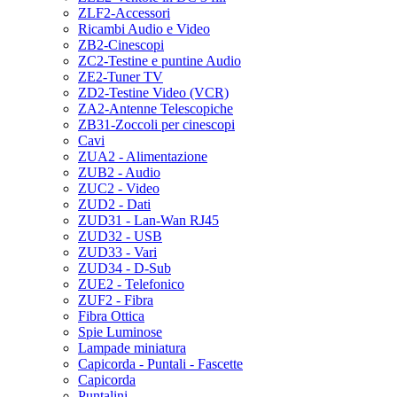
ZLF2-Accessori
Ricambi Audio e Video
ZB2-Cinescopi
ZC2-Testine e puntine Audio
ZE2-Tuner TV
ZD2-Testine Video (VCR)
ZA2-Antenne Telescopiche
ZB31-Zoccoli per cinescopi
Cavi
ZUA2 - Alimentazione
ZUB2 - Audio
ZUC2 - Video
ZUD2 - Dati
ZUD31 - Lan-Wan RJ45
ZUD32 - USB
ZUD33 - Vari
ZUD34 - D-Sub
ZUE2 - Telefonico
ZUF2 - Fibra
Fibra Ottica
Spie Luminose
Lampade miniatura
Capicorda - Puntali - Fascette
Capicorda
Puntalini