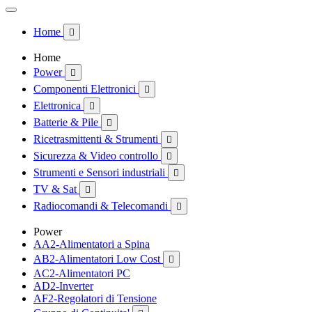
Home

Home
Power

Componenti Elettronici

Elettronica

Batterie & Pile

Ricetrasmittenti & Strumenti

Sicurezza & Video controllo

Strumenti e Sensori industriali

TV & Sat

Radiocomandi & Telecomandi

Power
AA2-Alimentatori a Spina
AB2-Alimentatori Low Cost

AC2-Alimentatori PC
AD2-Inverter
AF2-Regolatori di Tensione