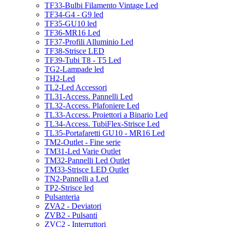
TF33-Bulbi Filamento Vintage Led
TF34-G4 - G9 led
TF35-GU10 led
TF36-MR16 Led
TF37-Profili Alluminio Led
TF38-Strisce LED
TF39-Tubi T8 - T5 Led
TG2-Lampade led
TH2-Led
TL2-Led Accessori
TL31-Access. Pannelli Led
TL32-Access. Plafoniere Led
TL33-Access. Proiettori a Binario Led
TL34-Access. TubiFlex-Strisce Led
TL35-Portafaretti GU10 - MR16 Led
TM2-Outlet - Fine serie
TM31-Led Varie Outlet
TM32-Pannelli Led Outlet
TM33-Strisce LED Outlet
TN2-Pannelli a Led
TP2-Strisce led
Pulsanteria
ZVA2 - Deviatori
ZVB2 - Pulsanti
ZVC2 - Interruttori