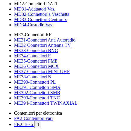
MD2-Connettori DATI
MD31-Adattatori Vas.
MD32-Connettori a Vaschetta
MD33-Connettori Centronix
MD34-Custodie Vas.
ME2-Connettori RF
ME31-Connettori Ant. Autoradio
ME32-Connettori Antenna TV
ME33-Connettori BNC
ME34-Connettori F
ME35-Connettori FME
ME36-Connettori MCX
ME37-Connettori MINI-UHF
ME38-Connettori N
ME390-Connettori PL
ME391-Connettori SMA
ME392-Connettori SMB
ME393-Connettori TNC
ME394-Connettori TWINAXIAL
Contenitori per elettronica
PA2-Contenitori vari
PB2-Teko
