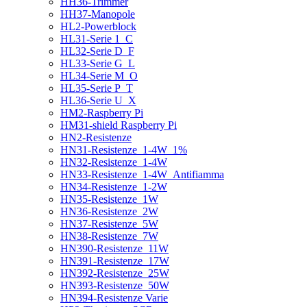
HH36-Trimmer
HH37-Manopole
HL2-Powerblock
HL31-Serie 1_C
HL32-Serie D_F
HL33-Serie G_L
HL34-Serie M_O
HL35-Serie P_T
HL36-Serie U_X
HM2-Raspberry Pi
HM31-shield Raspberry Pi
HN2-Resistenze
HN31-Resistenze_1-4W_1%
HN32-Resistenze_1-4W
HN33-Resistenze_1-4W_Antifiamma
HN34-Resistenze_1-2W
HN35-Resistenze_1W
HN36-Resistenze_2W
HN37-Resistenze_5W
HN38-Resistenze_7W
HN390-Resistenze_11W
HN391-Resistenze_17W
HN392-Resistenze_25W
HN393-Resistenze_50W
HN394-Resistenze Varie