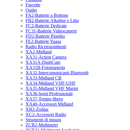
Fascette
Outlet
FA2-Batterie a Bottone
FB2-Batterie Alkaline e Litio
FC2-Batterie Dedicate
FC31-Batterie Videocamere
FD2-Batterie Piombo
FE2-Batterie Yuasa
Radio Ricetrasmittenti
XA2-Midland
XA31-Action Camera
XA31A-DashCam
XA31B-Fototrappola
XA32-Intercomunicanti Bluetooth
XA33-Midland CB
XA34-Midland VHF-UHF
XA35-Midland VHF Marini
XA36-Semi Professionali
XA37-Tempo libero
XA40-Accessori Midland
XB2-Zodiac
XC2-Accessori Radio
Strumenti di misura
ZCB2-Multimetri