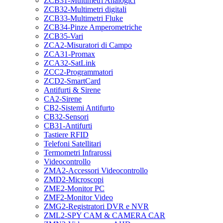
ZCB31-Multimetri Analogici
ZCB32-Multimetri digitali
ZCB33-Multimetri Fluke
ZCB34-Pinze Amperometriche
ZCB35-Vari
ZCA2-Misuratori di Campo
ZCA31-Promax
ZCA32-SatLink
ZCC2-Programmatori
ZCD2-SmartCard
Antifurti & Sirene
CA2-Sirene
CB2-Sistemi Antifurto
CB32-Sensori
CB31-Antifurti
Tastiere RFID
Telefoni Satellitari
Termometri Infrarossi
Videocontrollo
ZMA2-Accessori Videocontrollo
ZMD2-Microscopi
ZME2-Monitor PC
ZMF2-Monitor Video
ZMG2-Registratori DVR e NVR
ZML2-SPY CAM & CAMERA CAR