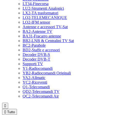
LT34-Finecorsa
LU2-Strumenti Analogici
LX2-TA trasformatori
LQ2-TELEMECANIQUE
LO2-IFM sensor
Antenne e accessori TV-Sat
BA2-Antenne TV
BA31-Fracarro antenne
BB2-LNB & Centralini TV Sat
BC2-Parabole
BD2-Staffe e accessori
Decoder DVB-S
Decoder DVB-T
Supporti TV
Y1-Radiocomandi
YB2-Radiocomandi Originali
YA2-Allmatic
YC2-Riceventi
Q1-Telecomandi
QD2-Telecomandi TV
QC2-Telecomandi Air


Tutto