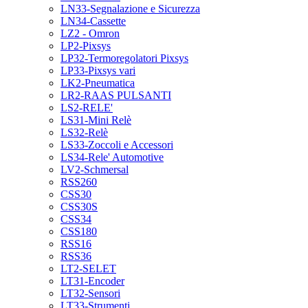
LN33-Segnalazione e Sicurezza
LN34-Cassette
LZ2 - Omron
LP2-Pixsys
LP32-Termoregolatori Pixsys
LP33-Pixsys vari
LK2-Pneumatica
LR2-RAAS PULSANTI
LS2-RELE'
LS31-Mini Relè
LS32-Relè
LS33-Zoccoli e Accessori
LS34-Rele' Automotive
LV2-Schmersal
RSS260
CSS30
CSS30S
CSS34
CSS180
RSS16
RSS36
LT2-SELET
LT31-Encoder
LT32-Sensori
LT33-Strumenti