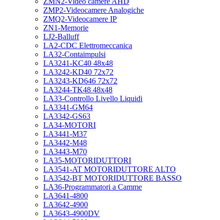
ZMN2-Video camere AHD
ZMP2-Videocamere Analogiche
ZMQ2-Videocamere IP
ZN1-Memorie
LJ2-Balluff
LA2-CDC Elettromeccanica
LA32-Contaimpulsi
LA3241-KC40 48x48
LA3242-KD40 72x72
LA3243-KD646 72x72
LA3244-TK48 48x48
LA33-Controllo Livello Liquidi
LA3341-GM64
LA3342-GS63
LA34-MOTORI
LA3441-M37
LA3442-M48
LA3443-M70
LA35-MOTORIDUTTORI
LA3541-AT MOTORIDUTTORE ALTO
LA3542-BT MOTORIDUTTORE BASSO
LA36-Programmatori a Camme
LA3641-4800
LA3642-4900
LA3643-4900DV