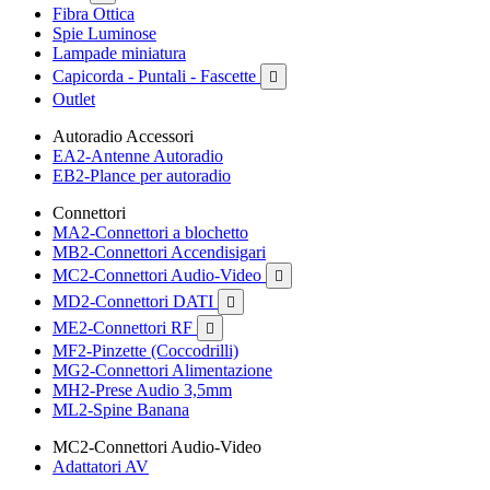
Fibra Ottica
Spie Luminose
Lampade miniatura
Capicorda - Puntali - Fascette

Outlet
Autoradio Accessori
EA2-Antenne Autoradio
EB2-Plance per autoradio
Connettori
MA2-Connettori a blochetto
MB2-Connettori Accendisigari
MC2-Connettori Audio-Video

MD2-Connettori DATI

ME2-Connettori RF

MF2-Pinzette (Coccodrilli)
MG2-Connettori Alimentazione
MH2-Prese Audio 3,5mm
ML2-Spine Banana
MC2-Connettori Audio-Video
Adattatori AV