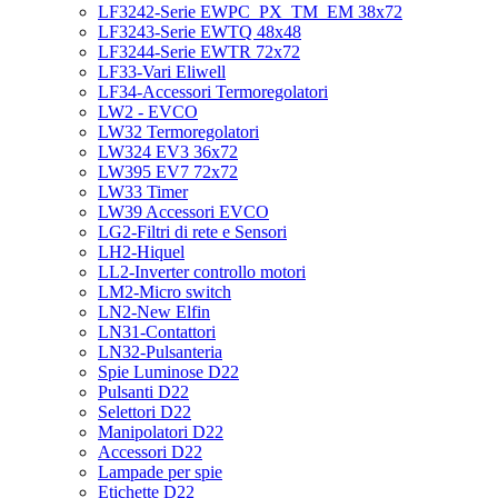
LF3242-Serie EWPC_PX_TM_EM 38x72
LF3243-Serie EWTQ 48x48
LF3244-Serie EWTR 72x72
LF33-Vari Eliwell
LF34-Accessori Termoregolatori
LW2 - EVCO
LW32 Termoregolatori
LW324 EV3 36x72
LW395 EV7 72x72
LW33 Timer
LW39 Accessori EVCO
LG2-Filtri di rete e Sensori
LH2-Hiquel
LL2-Inverter controllo motori
LM2-Micro switch
LN2-New Elfin
LN31-Contattori
LN32-Pulsanteria
Spie Luminose D22
Pulsanti D22
Selettori D22
Manipolatori D22
Accessori D22
Lampade per spie
Etichette D22