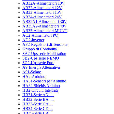
AB32A-Alimentatori 10V
AB32-Alimentatori 12V
AB33-Alimentatori 15V
AB34-Alimentatori 24V
AB35A1-Alimentatori 36V
AB35A2-Alimentatori 48V
AB35-Alimentatori MULTI
AC2-Alimentatori PC
AD2-Inverter
AF2-Regolatori di Tensione
Gruppo di Continuita'
SA2-Ups serie Multistation
SB2-Ups serie NEMO
SC2-Ups serie Pure
A9-Energia Alternativa
A91-Solare
HA2-Arduino
HA31-Sensori per Arduino
HA32-Shields Arduino
HB2-Circuiti Integrati
HB31-Serie AN.....
HB32-Serie BA.....
HB33-Serie CA....
HB34-Serie CD....
HB35-Serie HA.....