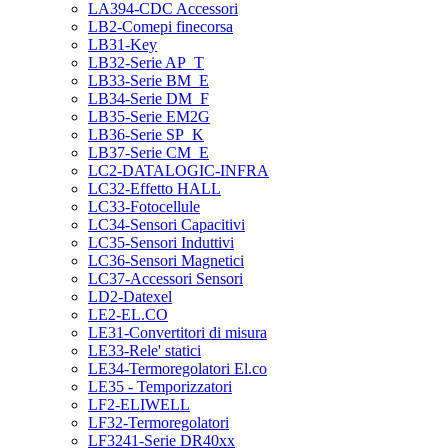
LA394-CDC Accessori
LB2-Comepi finecorsa
LB31-Key
LB32-Serie AP_T
LB33-Serie BM_E
LB34-Serie DM_F
LB35-Serie EM2G
LB36-Serie SP_K
LB37-Serie CM_E
LC2-DATALOGIC-INFRA
LC32-Effetto HALL
LC33-Fotocellule
LC34-Sensori Capacitivi
LC35-Sensori Induttivi
LC36-Sensori Magnetici
LC37-Accessori Sensori
LD2-Datexel
LE2-EL.CO
LE31-Convertitori di misura
LE33-Rele' statici
LE34-Termoregolatori El.co
LE35 - Temporizzatori
LF2-ELIWELL
LF32-Termoregolatori
LF3241-Serie DR40xx