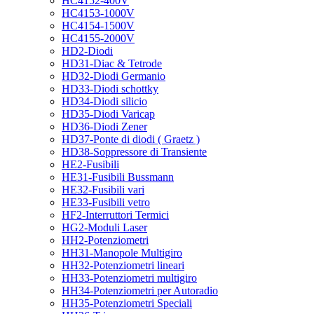
HC4152-400V
HC4153-1000V
HC4154-1500V
HC4155-2000V
HD2-Diodi
HD31-Diac & Tetrode
HD32-Diodi Germanio
HD33-Diodi schottky
HD34-Diodi silicio
HD35-Diodi Varicap
HD36-Diodi Zener
HD37-Ponte di diodi ( Graetz )
HD38-Soppressore di Transiente
HE2-Fusibili
HE31-Fusibili Bussmann
HE32-Fusibili vari
HE33-Fusibili vetro
HF2-Interruttori Termici
HG2-Moduli Laser
HH2-Potenziometri
HH31-Manopole Multigiro
HH32-Potenziometri lineari
HH33-Potenziometri multigiro
HH34-Potenziometri per Autoradio
HH35-Potenziometri Speciali