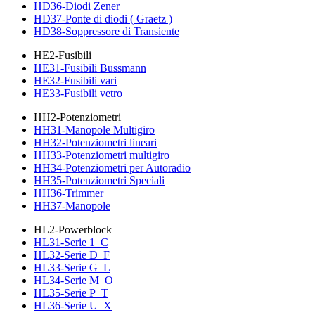
HD36-Diodi Zener
HD37-Ponte di diodi ( Graetz )
HD38-Soppressore di Transiente
HE2-Fusibili
HE31-Fusibili Bussmann
HE32-Fusibili vari
HE33-Fusibili vetro
HH2-Potenziometri
HH31-Manopole Multigiro
HH32-Potenziometri lineari
HH33-Potenziometri multigiro
HH34-Potenziometri per Autoradio
HH35-Potenziometri Speciali
HH36-Trimmer
HH37-Manopole
HL2-Powerblock
HL31-Serie 1_C
HL32-Serie D_F
HL33-Serie G_L
HL34-Serie M_O
HL35-Serie P_T
HL36-Serie U_X