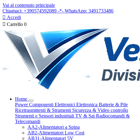
Vai al contenuto principale
Chiamaci: +390574592089 -*- WhatsApp: 3491733486

Accedi

Carrello
0
Home
Power
Componenti Elettronici
Elettronica
Batterie & Pile
Ricetrasmittenti & Strumenti
Sicurezza & Video controllo
Strumenti e Sensori industriali
TV & Sat
Radiocomandi &
Telecomandi
AA2-Alimentatori a Spina
AB2-Alimentatori Low Cost
AB31-Alimentatori 5V