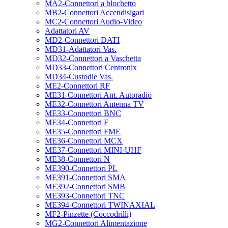
MA2-Connettori a blochetto
MB2-Connettori Accendisigari
MC2-Connettori Audio-Video
Adattatori AV
MD2-Connettori DATI
MD31-Adattatori Vas.
MD32-Connettori a Vaschetta
MD33-Connettori Centronix
MD34-Custodie Vas.
ME2-Connettori RF
ME31-Connettori Ant. Autoradio
ME32-Connettori Antenna TV
ME33-Connettori BNC
ME34-Connettori F
ME35-Connettori FME
ME36-Connettori MCX
ME37-Connettori MINI-UHF
ME38-Connettori N
ME390-Connettori PL
ME391-Connettori SMA
ME392-Connettori SMB
ME393-Connettori TNC
ME394-Connettori TWINAXIAL
MF2-Pinzette (Coccodrilli)
MG2-Connettori Alimentazione