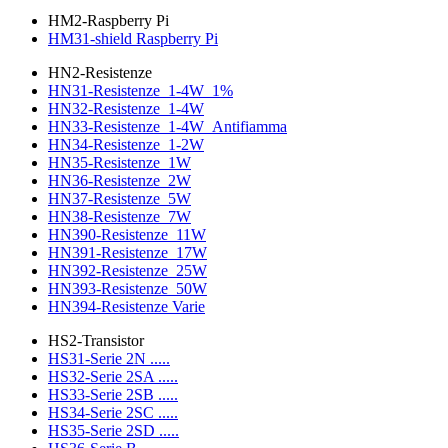
HM2-Raspberry Pi
HM31-shield Raspberry Pi
HN2-Resistenze
HN31-Resistenze_1-4W_1%
HN32-Resistenze_1-4W
HN33-Resistenze_1-4W_Antifiamma
HN34-Resistenze_1-2W
HN35-Resistenze_1W
HN36-Resistenze_2W
HN37-Resistenze_5W
HN38-Resistenze_7W
HN390-Resistenze_11W
HN391-Resistenze_17W
HN392-Resistenze_25W
HN393-Resistenze_50W
HN394-Resistenze Varie
HS2-Transistor
HS31-Serie 2N .....
HS32-Serie 2SA .....
HS33-Serie 2SB .....
HS34-Serie 2SC .....
HS35-Serie 2SD .....