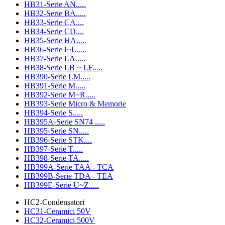
HB31-Serie AN.....
HB32-Serie BA.....
HB33-Serie CA....
HB34-Serie CD....
HB35-Serie HA.....
HB36-Serie I~L.....
HB37-Serie LA.....
HB38-Serie LB ~ LF.....
HB390-Serie LM.....
HB391-Serie M.....
HB392-Serie M~R.....
HB393-Serie Micro & Memorie
HB394-Serie S.....
HB395A-Serie SN74 .....
HB395-Serie SN.....
HB396-Serie STK....
HB397-Serie T.....
HB398-Serie TA.....
HB399A-Serie TAA - TCA
HB399B-Serie TDA - TEA
HB399E-Serie U~Z.....
HC2-Condensatori
HC31-Ceramici 50V
HC32-Ceramici 500V