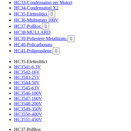
HC33-Condensatori per Motori
HC34-Condensatori X2
HC35-Elettrolitici

HC36-Multistrato 100V
HC37-PolBox

HC38-MULLARD
HC39-Poliestere Metallizato

HC40-Policarbonato
HC41-Polipropilene

HC35-Elettrolitici
HC3541-6,3V
HC3542-16V
HC3543-25V
HC3544-50V
HC3545-63V
HC3546-100V
HC3547-160V
HC3548-200V
HC3549-350V
HC3550-400V
HC3551-450V
HC37-PolBox