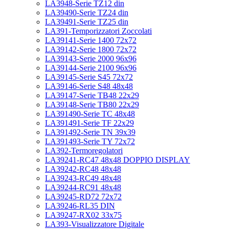
LA3948-Serie TZ12 din
LA39490-Serie TZ24 din
LA39491-Serie TZ25 din
LA391-Temporizzatori Zoccolati
LA39141-Serie 1400 72x72
LA39142-Serie 1800 72x72
LA39143-Serie 2000 96x96
LA39144-Serie 2100 96x96
LA39145-Serie S45 72x72
LA39146-Serie S48 48x48
LA39147-Serie TB48 22x29
LA39148-Serie TB80 22x29
LA391490-Serie TC 48x48
LA391491-Serie TF 22x29
LA391492-Serie TN 39x39
LA391493-Serie TY 72x72
LA392-Termoregolatori
LA39241-RC47 48x48 DOPPIO DISPLAY
LA39242-RC48 48x48
LA39243-RC49 48x48
LA39244-RC91 48x48
LA39245-RD72 72x72
LA39246-RL35 DIN
LA39247-RX02 33x75
LA393-Visualizzatore Digitale