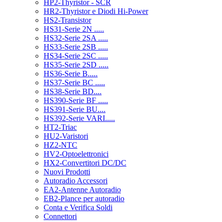
HP2-Thyristor - SCR
HR2-Thyristor e Diodi Hi-Power
HS2-Transistor
HS31-Serie 2N .....
HS32-Serie 2SA .....
HS33-Serie 2SB .....
HS34-Serie 2SC .....
HS35-Serie 2SD .....
HS36-Serie B.....
HS37-Serie BC .....
HS38-Serie BD....
HS390-Serie BF .....
HS391-Serie BU....
HS392-Serie VARI.....
HT2-Triac
HU2-Varistori
HZ2-NTC
HV2-Optoelettronici
HX2-Convertitori DC/DC
Nuovi Prodotti
Autoradio Accessori
EA2-Antenne Autoradio
EB2-Plance per autoradio
Conta e Verifica Soldi
Connettori