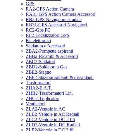
GPS
RA2-GPS Action Camera
RA31-GPS Action Camera Accessori
RB2-GPS Navigatore stradale
RB31-GPS Accessori Navigatori
RC2-Gps PC
RF2-Localizzatori GPS
Kit elettronici
Saldatura e Accessori
ZBA2-Pompette aspiranti
ZBB2-Ricambi & Accessori
ZBC2-Saldatori
ZBD2-Saldatori a Gas
ZBE2-Stagno
ZBF2-Stazioni saldanti & dissaldanti
Trasformatori
ZHA2-E.A.T.
ZHB2-Trasformatori Lin.
ZHC2-Triplicatori
Ventilatori
ZLA2-Ventole in AC
ZLB2-Ventole in AC Radiali
ZLC2-Ventole in DC 2 fili
ZLD2-Ventole in DC Radiali
ZLE2-Ventole in DC 3 fili