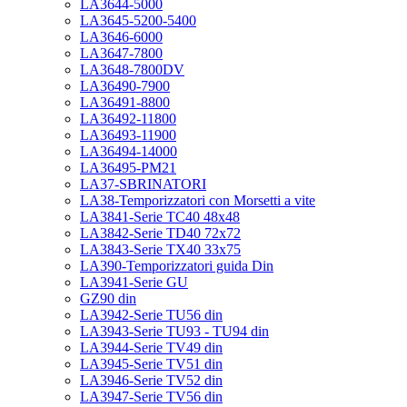
LA3644-5000
LA3645-5200-5400
LA3646-6000
LA3647-7800
LA3648-7800DV
LA36490-7900
LA36491-8800
LA36492-11800
LA36493-11900
LA36494-14000
LA36495-PM21
LA37-SBRINATORI
LA38-Temporizzatori con Morsetti a vite
LA3841-Serie TC40 48x48
LA3842-Serie TD40 72x72
LA3843-Serie TX40 33x75
LA390-Temporizzatori guida Din
LA3941-Serie GU
GZ90 din
LA3942-Serie TU56 din
LA3943-Serie TU93 - TU94 din
LA3944-Serie TV49 din
LA3945-Serie TV51 din
LA3946-Serie TV52 din
LA3947-Serie TV56 din