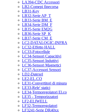
LA394-CDC Accessori
LB2-Comepi finecorsa
LB31-Key
LB32-Serie AP_T
LB33-Serie BM_E
LB34-Serie DM_F
LB35-Serie EM2G
LB36-Serie SP_K
LB37-Serie CM_E
LC2-DATALOGIC-INFRA
LC32-Effetto HALL
LC33-Fotocellule
LC34-Sensori Capacitivi
LC35-Sensori Induttivi
LC36-Sensori Magnetici
LC37-Accessori Sensori
LD2-Datexel
LE2-EL.CO
LE31-Convertitori di misura
LE33-Rele' statici
LE34-Termoregolatori El.co
LE35 - Temporizzatori
LF2-ELIWELL
LF32-Termoregolatori
LF3241-Serie DR40xx