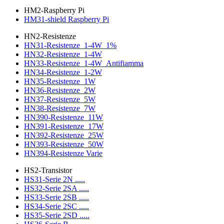
HM2-Raspberry Pi
HM31-shield Raspberry Pi
HN2-Resistenze
HN31-Resistenze_1-4W_1%
HN32-Resistenze_1-4W
HN33-Resistenze_1-4W_Antifiamma
HN34-Resistenze_1-2W
HN35-Resistenze_1W
HN36-Resistenze_2W
HN37-Resistenze_5W
HN38-Resistenze_7W
HN390-Resistenze_11W
HN391-Resistenze_17W
HN392-Resistenze_25W
HN393-Resistenze_50W
HN394-Resistenze Varie
HS2-Transistor
HS31-Serie 2N .....
HS32-Serie 2SA .....
HS33-Serie 2SB .....
HS34-Serie 2SC .....
HS35-Serie 2SD .....