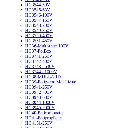
HC3544-50V
HC3545-63V
HC3546-100V
HC3547-160V
HC3548-200V
HC3549-350V
HC3550-400V
HC3551-450V
HC36-Multistrato 100V
HC37-PolBox
HC3741-250V
HC3742-400V
HC3743 - 630V
HC3744 - 1000V
HC38-MULLARD
HC39-Poliestere Metallizato
HC3941-250V
HC3942-400V
HC3943-630V
HC3944-1000V
HC3945-2000V
HC40-Policarbonato
HC41-Polipropilene
HC4151-250V