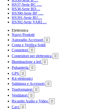
HS36-Serie B.....
HS37-Serie BC .....
HS38-Serie BD....
HS390-Serie BF .....
HS391-Serie BU....
HS392-Serie VARI.....
Elettronica
Nuovi Prodotti
Autoradio Accessori

Conta e Verifica Soldi
Connettori

Contenitori per elettronica

Illuminazione a led

Pulsanteria

GPS

Kit elettronici
Saldatura e Accessori

Trasformatori

Ventilatori

Ricambi Audio e Video

Cavi
