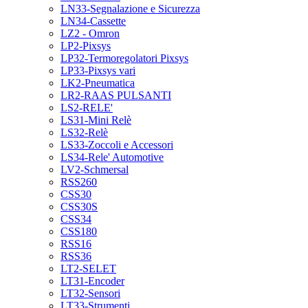
LN33-Segnalazione e Sicurezza
LN34-Cassette
LZ2 - Omron
LP2-Pixsys
LP32-Termoregolatori Pixsys
LP33-Pixsys vari
LK2-Pneumatica
LR2-RAAS PULSANTI
LS2-RELE'
LS31-Mini Relè
LS32-Relè
LS33-Zoccoli e Accessori
LS34-Rele' Automotive
LV2-Schmersal
RSS260
CSS30
CSS30S
CSS34
CSS180
RSS16
RSS36
LT2-SELET
LT31-Encoder
LT32-Sensori
LT33-Strumenti