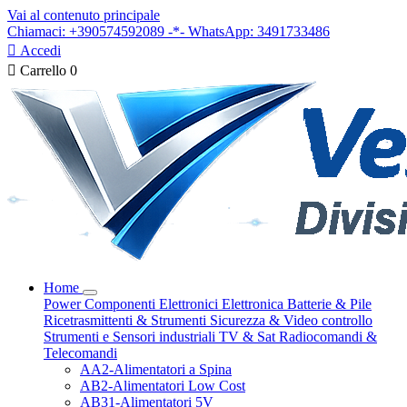
Vai al contenuto principale
Chiamaci: +390574592089 -*- WhatsApp: 3491733486

Accedi

Carrello
0
Home
Power
Componenti Elettronici
Elettronica
Batterie & Pile
Ricetrasmittenti & Strumenti
Sicurezza & Video controllo
Strumenti e Sensori industriali
TV & Sat
Radiocomandi &
Telecomandi
AA2-Alimentatori a Spina
AB2-Alimentatori Low Cost
AB31-Alimentatori 5V