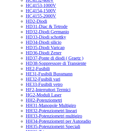
HC4152-400V
HC4153-1000V
HC4154-1500V
HC4155-2000V
HD2-Diodi
HD31-Diac & Tetrode
HD32-Diodi Germanio
HD33-Diodi schottky
HD34-Diodi silicio
HD35-Diodi Varicap
HD36-Diodi Zener
HD37-Ponte di diodi ( Graetz )
HD38-Soppressore di Transiente
HE2-Fusibili
HE31-Fusibili Bussmann
HE32-Fusibili vari
HE33-Fusibili vetro
HF2-Interruttori Termici
HG2-Moduli Laser
HH2-Potenziometri
HH31-Manopole Multigiro
HH32-Potenziometri lineari
HH33-Potenziometri multigiro
HH34-Potenziometri per Autoradio
HH35-Potenziometri Speciali