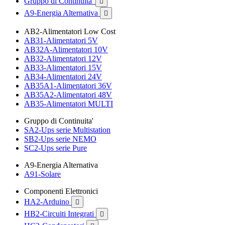
Gruppo di Continuita'

A9-Energia Alternativa

AB2-Alimentatori Low Cost
AB31-Alimentatori 5V
AB32A-Alimentatori 10V
AB32-Alimentatori 12V
AB33-Alimentatori 15V
AB34-Alimentatori 24V
AB35A1-Alimentatori 36V
AB35A2-Alimentatori 48V
AB35-Alimentatori MULTI
Gruppo di Continuita'
SA2-Ups serie Multistation
SB2-Ups serie NEMO
SC2-Ups serie Pure
A9-Energia Alternativa
A91-Solare
Componenti Elettronici
HA2-Arduino

HB2-Circuiti Integrati
