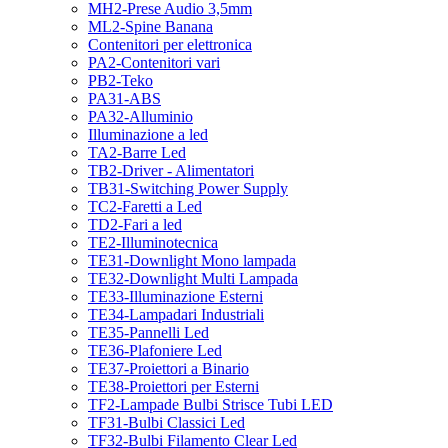
MH2-Prese Audio 3,5mm
ML2-Spine Banana
Contenitori per elettronica
PA2-Contenitori vari
PB2-Teko
PA31-ABS
PA32-Alluminio
Illuminazione a led
TA2-Barre Led
TB2-Driver - Alimentatori
TB31-Switching Power Supply
TC2-Faretti a Led
TD2-Fari a led
TE2-Illuminotecnica
TE31-Downlight Mono lampada
TE32-Downlight Multi Lampada
TE33-Illuminazione Esterni
TE34-Lampadari Industriali
TE35-Pannelli Led
TE36-Plafoniere Led
TE37-Proiettori a Binario
TE38-Proiettori per Esterni
TF2-Lampade Bulbi Strisce Tubi LED
TF31-Bulbi Classici Led
TF32-Bulbi Filamento Clear Led