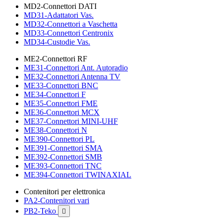
MD2-Connettori DATI
MD31-Adattatori Vas.
MD32-Connettori a Vaschetta
MD33-Connettori Centronix
MD34-Custodie Vas.
ME2-Connettori RF
ME31-Connettori Ant. Autoradio
ME32-Connettori Antenna TV
ME33-Connettori BNC
ME34-Connettori F
ME35-Connettori FME
ME36-Connettori MCX
ME37-Connettori MINI-UHF
ME38-Connettori N
ME390-Connettori PL
ME391-Connettori SMA
ME392-Connettori SMB
ME393-Connettori TNC
ME394-Connettori TWINAXIAL
Contenitori per elettronica
PA2-Contenitori vari
PB2-Teko
