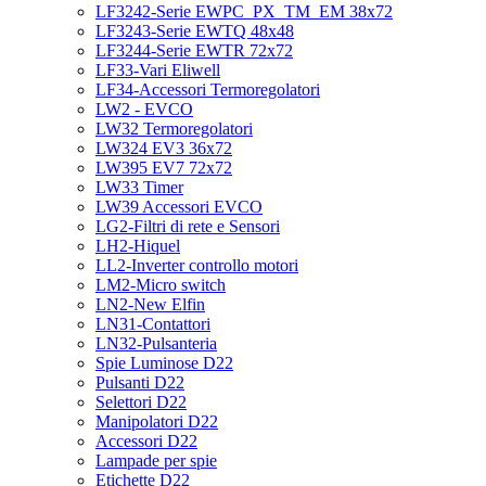
LF3242-Serie EWPC_PX_TM_EM 38x72
LF3243-Serie EWTQ 48x48
LF3244-Serie EWTR 72x72
LF33-Vari Eliwell
LF34-Accessori Termoregolatori
LW2 - EVCO
LW32 Termoregolatori
LW324 EV3 36x72
LW395 EV7 72x72
LW33 Timer
LW39 Accessori EVCO
LG2-Filtri di rete e Sensori
LH2-Hiquel
LL2-Inverter controllo motori
LM2-Micro switch
LN2-New Elfin
LN31-Contattori
LN32-Pulsanteria
Spie Luminose D22
Pulsanti D22
Selettori D22
Manipolatori D22
Accessori D22
Lampade per spie
Etichette D22