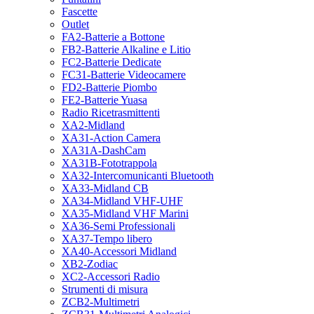
Fascette
Outlet
FA2-Batterie a Bottone
FB2-Batterie Alkaline e Litio
FC2-Batterie Dedicate
FC31-Batterie Videocamere
FD2-Batterie Piombo
FE2-Batterie Yuasa
Radio Ricetrasmittenti
XA2-Midland
XA31-Action Camera
XA31A-DashCam
XA31B-Fototrappola
XA32-Intercomunicanti Bluetooth
XA33-Midland CB
XA34-Midland VHF-UHF
XA35-Midland VHF Marini
XA36-Semi Professionali
XA37-Tempo libero
XA40-Accessori Midland
XB2-Zodiac
XC2-Accessori Radio
Strumenti di misura
ZCB2-Multimetri