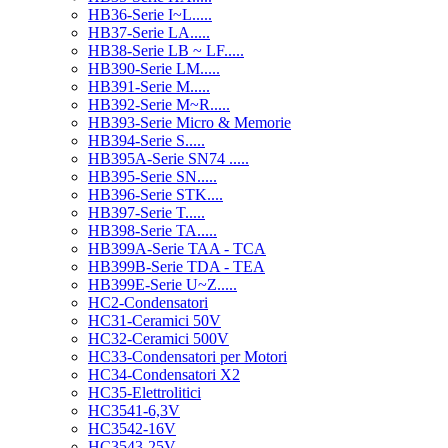
HB36-Serie I~L.....
HB37-Serie LA.....
HB38-Serie LB ~ LF.....
HB390-Serie LM.....
HB391-Serie M.....
HB392-Serie M~R.....
HB393-Serie Micro & Memorie
HB394-Serie S.....
HB395A-Serie SN74 .....
HB395-Serie SN.....
HB396-Serie STK....
HB397-Serie T.....
HB398-Serie TA.....
HB399A-Serie TAA - TCA
HB399B-Serie TDA - TEA
HB399E-Serie U~Z.....
HC2-Condensatori
HC31-Ceramici 50V
HC32-Ceramici 500V
HC33-Condensatori per Motori
HC34-Condensatori X2
HC35-Elettrolitici
HC3541-6,3V
HC3542-16V
HC3543-25V