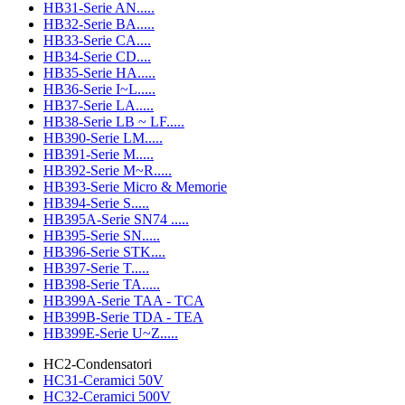
HB31-Serie AN.....
HB32-Serie BA.....
HB33-Serie CA....
HB34-Serie CD....
HB35-Serie HA.....
HB36-Serie I~L.....
HB37-Serie LA.....
HB38-Serie LB ~ LF.....
HB390-Serie LM.....
HB391-Serie M.....
HB392-Serie M~R.....
HB393-Serie Micro & Memorie
HB394-Serie S.....
HB395A-Serie SN74 .....
HB395-Serie SN.....
HB396-Serie STK....
HB397-Serie T.....
HB398-Serie TA.....
HB399A-Serie TAA - TCA
HB399B-Serie TDA - TEA
HB399E-Serie U~Z.....
HC2-Condensatori
HC31-Ceramici 50V
HC32-Ceramici 500V