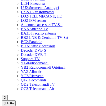
LT34-Finecorsa
LU2-Strumenti Analogici
LX2-TA trasformatori
LQ2-TELEMECANIQUE
LO2-IFM sensor
Antenne e accessori TV-Sat
BA2-Antenne TV
BA31-Fracarro antenne
BB2-LNB & Centralini TV Sat
BC2-Parabole
BD2-Staffe e accessori
Decoder DVB-S
Decoder DVB-T
Supporti TV
Y1-Radiocomandi
YB2-Radiocomandi Originali
YA2-Allmatic
YC2-Riceventi
Q1-Telecomandi
QD2-Telecomandi TV
QC2-Telecomandi Air


Tutto