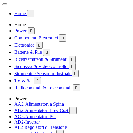
Home

Home
Power

Componenti Elettronici

Elettronica

Batterie & Pile

Ricetrasmittenti & Strumenti

Sicurezza & Video controllo

Strumenti e Sensori industriali

TV & Sat

Radiocomandi & Telecomandi

Power
AA2-Alimentatori a Spina
AB2-Alimentatori Low Cost

AC2-Alimentatori PC
AD2-Inverter
AF2-Regolatori di Tensione