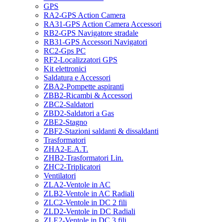
GPS
RA2-GPS Action Camera
RA31-GPS Action Camera Accessori
RB2-GPS Navigatore stradale
RB31-GPS Accessori Navigatori
RC2-Gps PC
RF2-Localizzatori GPS
Kit elettronici
Saldatura e Accessori
ZBA2-Pompette aspiranti
ZBB2-Ricambi & Accessori
ZBC2-Saldatori
ZBD2-Saldatori a Gas
ZBE2-Stagno
ZBF2-Stazioni saldanti & dissaldanti
Trasformatori
ZHA2-E.A.T.
ZHB2-Trasformatori Lin.
ZHC2-Triplicatori
Ventilatori
ZLA2-Ventole in AC
ZLB2-Ventole in AC Radiali
ZLC2-Ventole in DC 2 fili
ZLD2-Ventole in DC Radiali
ZLE2-Ventole in DC 3 fili