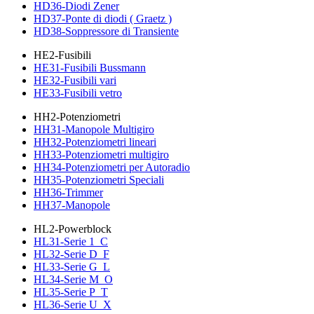
HD36-Diodi Zener
HD37-Ponte di diodi ( Graetz )
HD38-Soppressore di Transiente
HE2-Fusibili
HE31-Fusibili Bussmann
HE32-Fusibili vari
HE33-Fusibili vetro
HH2-Potenziometri
HH31-Manopole Multigiro
HH32-Potenziometri lineari
HH33-Potenziometri multigiro
HH34-Potenziometri per Autoradio
HH35-Potenziometri Speciali
HH36-Trimmer
HH37-Manopole
HL2-Powerblock
HL31-Serie 1_C
HL32-Serie D_F
HL33-Serie G_L
HL34-Serie M_O
HL35-Serie P_T
HL36-Serie U_X