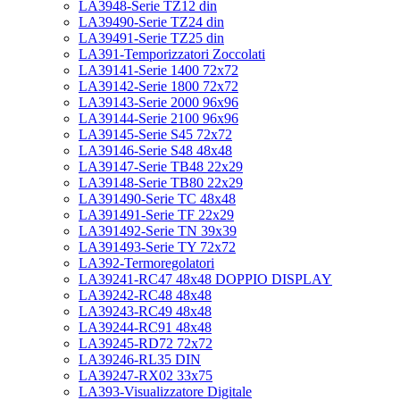
LA3948-Serie TZ12 din
LA39490-Serie TZ24 din
LA39491-Serie TZ25 din
LA391-Temporizzatori Zoccolati
LA39141-Serie 1400 72x72
LA39142-Serie 1800 72x72
LA39143-Serie 2000 96x96
LA39144-Serie 2100 96x96
LA39145-Serie S45 72x72
LA39146-Serie S48 48x48
LA39147-Serie TB48 22x29
LA39148-Serie TB80 22x29
LA391490-Serie TC 48x48
LA391491-Serie TF 22x29
LA391492-Serie TN 39x39
LA391493-Serie TY 72x72
LA392-Termoregolatori
LA39241-RC47 48x48 DOPPIO DISPLAY
LA39242-RC48 48x48
LA39243-RC49 48x48
LA39244-RC91 48x48
LA39245-RD72 72x72
LA39246-RL35 DIN
LA39247-RX02 33x75
LA393-Visualizzatore Digitale