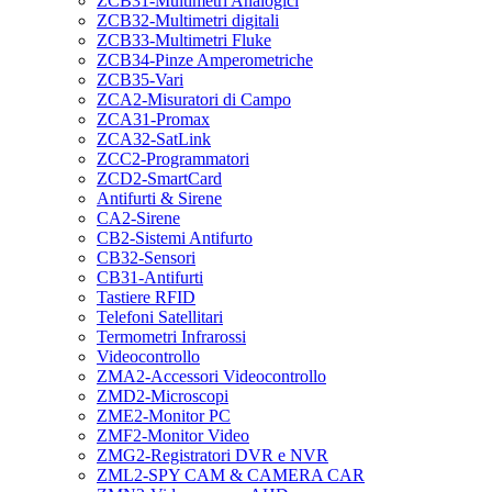
ZCB31-Multimetri Analogici
ZCB32-Multimetri digitali
ZCB33-Multimetri Fluke
ZCB34-Pinze Amperometriche
ZCB35-Vari
ZCA2-Misuratori di Campo
ZCA31-Promax
ZCA32-SatLink
ZCC2-Programmatori
ZCD2-SmartCard
Antifurti & Sirene
CA2-Sirene
CB2-Sistemi Antifurto
CB32-Sensori
CB31-Antifurti
Tastiere RFID
Telefoni Satellitari
Termometri Infrarossi
Videocontrollo
ZMA2-Accessori Videocontrollo
ZMD2-Microscopi
ZME2-Monitor PC
ZMF2-Monitor Video
ZMG2-Registratori DVR e NVR
ZML2-SPY CAM & CAMERA CAR