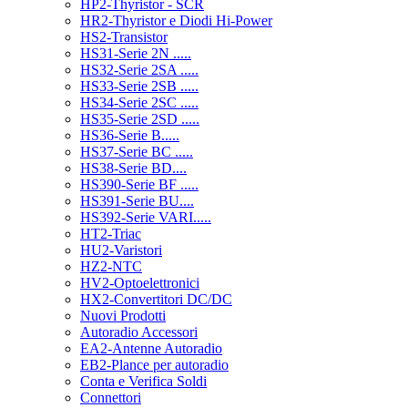
HP2-Thyristor - SCR
HR2-Thyristor e Diodi Hi-Power
HS2-Transistor
HS31-Serie 2N .....
HS32-Serie 2SA .....
HS33-Serie 2SB .....
HS34-Serie 2SC .....
HS35-Serie 2SD .....
HS36-Serie B.....
HS37-Serie BC .....
HS38-Serie BD....
HS390-Serie BF .....
HS391-Serie BU....
HS392-Serie VARI.....
HT2-Triac
HU2-Varistori
HZ2-NTC
HV2-Optoelettronici
HX2-Convertitori DC/DC
Nuovi Prodotti
Autoradio Accessori
EA2-Antenne Autoradio
EB2-Plance per autoradio
Conta e Verifica Soldi
Connettori