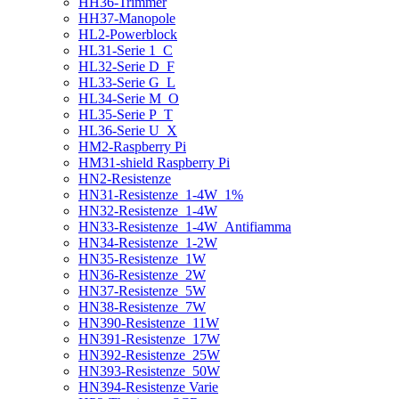
HH36-Trimmer
HH37-Manopole
HL2-Powerblock
HL31-Serie 1_C
HL32-Serie D_F
HL33-Serie G_L
HL34-Serie M_O
HL35-Serie P_T
HL36-Serie U_X
HM2-Raspberry Pi
HM31-shield Raspberry Pi
HN2-Resistenze
HN31-Resistenze_1-4W_1%
HN32-Resistenze_1-4W
HN33-Resistenze_1-4W_Antifiamma
HN34-Resistenze_1-2W
HN35-Resistenze_1W
HN36-Resistenze_2W
HN37-Resistenze_5W
HN38-Resistenze_7W
HN390-Resistenze_11W
HN391-Resistenze_17W
HN392-Resistenze_25W
HN393-Resistenze_50W
HN394-Resistenze Varie