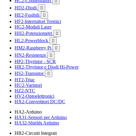
HC2-Condensatori

HD2-Diodi

HE2-Fusibili

HF2-Interruttori Termici
HG2-Moduli Laser
HH2-Potenziometri

HL2-Powerblock

HM2-Raspberry Pi

HN2-Resistenze

HP2-Thyristor - SCR
HR2-Thyristor e Diodi Hi-Power
HS2-Transistor

HT2-Triac
HU2-Varistori
HZ2-NTC
HV2-Optoelettronici
HX2-Convertitori DC/DC
HA2-Arduino
HA31-Sensori per Arduino
HA32-Shields Arduino
HB2-Circuiti Integrati