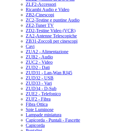
ZLF2-Accessori
Ricambi Audio e Video
ZB2-Cinescopi
ZC2-Testine e puntine Audio
ZE2-Tuner TV
ZD2-Testine Video (VCR)
ZA2-Antenne Telescopiche
ZB31-Zoccoli per cinescopi
Cavi
ZUA2 - Alimentazione
ZUB2 - Audio
ZUC2 - Video
ZUD2 - Dati
ZUD31 - Lan-Wan RJ45
ZUD32 - USB
ZUD33 - Vari
ZUD34 - D-Sub
ZUE2 - Telefonico
ZUF2 - Fibra
Fibra Ottica
Spie Luminose
Lampade miniatura
Capicorda - Puntali - Fascette
Capicorda
Puntalini