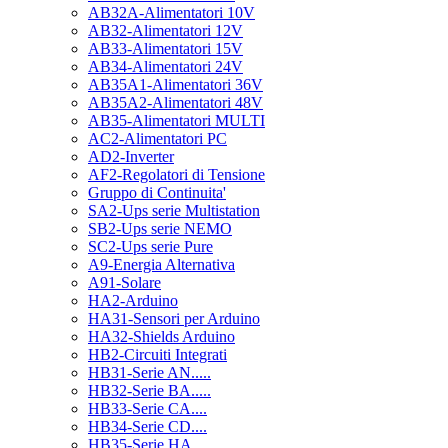
AB32A-Alimentatori 10V
AB32-Alimentatori 12V
AB33-Alimentatori 15V
AB34-Alimentatori 24V
AB35A1-Alimentatori 36V
AB35A2-Alimentatori 48V
AB35-Alimentatori MULTI
AC2-Alimentatori PC
AD2-Inverter
AF2-Regolatori di Tensione
Gruppo di Continuita'
SA2-Ups serie Multistation
SB2-Ups serie NEMO
SC2-Ups serie Pure
A9-Energia Alternativa
A91-Solare
HA2-Arduino
HA31-Sensori per Arduino
HA32-Shields Arduino
HB2-Circuiti Integrati
HB31-Serie AN.....
HB32-Serie BA.....
HB33-Serie CA....
HB34-Serie CD....
HB35-Serie HA.....