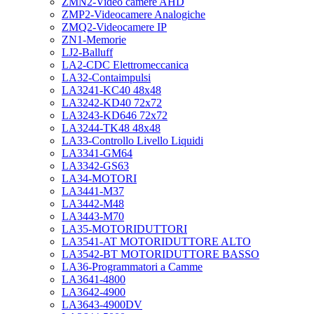
ZMN2-Video camere AHD
ZMP2-Videocamere Analogiche
ZMQ2-Videocamere IP
ZN1-Memorie
LJ2-Balluff
LA2-CDC Elettromeccanica
LA32-Contaimpulsi
LA3241-KC40 48x48
LA3242-KD40 72x72
LA3243-KD646 72x72
LA3244-TK48 48x48
LA33-Controllo Livello Liquidi
LA3341-GM64
LA3342-GS63
LA34-MOTORI
LA3441-M37
LA3442-M48
LA3443-M70
LA35-MOTORIDUTTORI
LA3541-AT MOTORIDUTTORE ALTO
LA3542-BT MOTORIDUTTORE BASSO
LA36-Programmatori a Camme
LA3641-4800
LA3642-4900
LA3643-4900DV