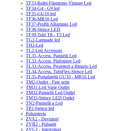
TF33-Bulbi Filamento Vintage Led
TF34-G4 - G9 led
TF35-GU10 led
TF36-MR16 Led
TF37-Profili Alluminio Led
TF38-Strisce LED
TF39-Tubi T8 - T5 Led
TG2-Lampade led
TH2-Led
TL2-Led Accessori
TL31-Access. Pannelli Led
TL32-Access. Plafoniere Led
TL33-Access. Proiettori a Binario Led
TL34-Access. TubiFlex-Strisce Led
TL35-Portafaretti GU10 - MR16 Led
TM2-Outlet - Fine serie
TM31-Led Varie Outlet
TM32-Pannelli Led Outlet
TM33-Strisce LED Outlet
TN2-Pannelli a Led
TP2-Strisce led
Pulsanteria
ZVA2 - Deviatori
ZVB2 - Pulsanti
ZVC2 - Interruttori