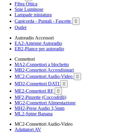
Fibra Ottica
Spie Luminose
Lampade miniatura
Capicorda - Puntali - Fascette

Outlet
Autoradio Accessori
EA2-Antenne Autoradio
EB2-Plance per autoradio
Connettori
MA2-Connettori a blochetto
MB2-Connettori Accendisigari
MC2-Connettori Audio-Video

MD2-Connettori DATI

ME2-Connettori RF

MF2-Pinzette (Coccodrilli)
MG2-Connettori Alimentazione
MH2-Prese Audio 3,5mm
ML2-Spine Banana
MC2-Connettori Audio-Video
Adattatori AV