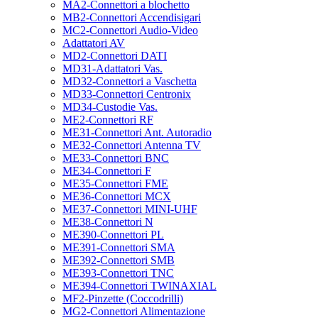
MA2-Connettori a blochetto
MB2-Connettori Accendisigari
MC2-Connettori Audio-Video
Adattatori AV
MD2-Connettori DATI
MD31-Adattatori Vas.
MD32-Connettori a Vaschetta
MD33-Connettori Centronix
MD34-Custodie Vas.
ME2-Connettori RF
ME31-Connettori Ant. Autoradio
ME32-Connettori Antenna TV
ME33-Connettori BNC
ME34-Connettori F
ME35-Connettori FME
ME36-Connettori MCX
ME37-Connettori MINI-UHF
ME38-Connettori N
ME390-Connettori PL
ME391-Connettori SMA
ME392-Connettori SMB
ME393-Connettori TNC
ME394-Connettori TWINAXIAL
MF2-Pinzette (Coccodrilli)
MG2-Connettori Alimentazione