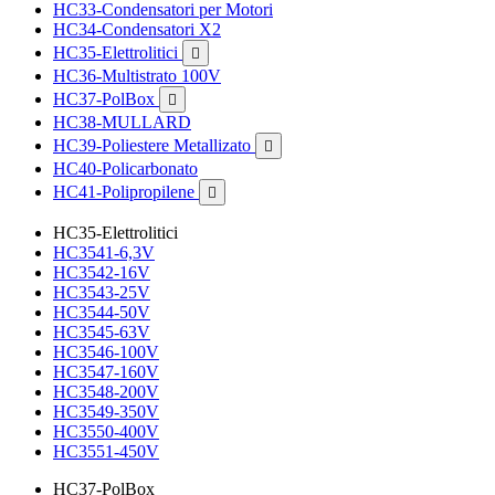
HC33-Condensatori per Motori
HC34-Condensatori X2
HC35-Elettrolitici

HC36-Multistrato 100V
HC37-PolBox

HC38-MULLARD
HC39-Poliestere Metallizato

HC40-Policarbonato
HC41-Polipropilene

HC35-Elettrolitici
HC3541-6,3V
HC3542-16V
HC3543-25V
HC3544-50V
HC3545-63V
HC3546-100V
HC3547-160V
HC3548-200V
HC3549-350V
HC3550-400V
HC3551-450V
HC37-PolBox