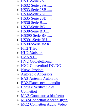
HS31-Serie 2N .....
HS32-Serie 2SA .....
HS33-Serie 2SB .....
HS34-Serie 2SC .....
HS35-Serie 2SD .....
HS36-Serie B.....
HS37-Serie BC .....
HS38-Serie BD....
HS390-Serie BF .....
HS391-Serie BU....
HS392-Serie VARI.....
HT2-Triac
HU2-Varistori
HZ2-NTC
HV2-Optoelettronici
HX2-Convertitori DC/DC
Nuovi Prodotti
Autoradio Accessori
EA2-Antenne Autoradio
EB2-Plance per autoradio
Conta e Verifica Soldi
Connettori
MA2-Connettori a blochetto
MB2-Connettori Accendisigari
MC2-Connettori Audio-Video