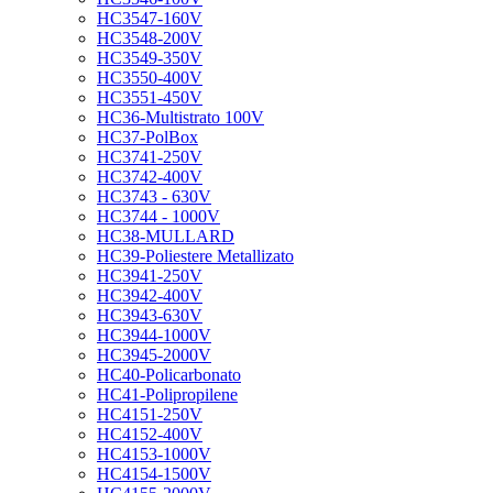
HC3547-160V
HC3548-200V
HC3549-350V
HC3550-400V
HC3551-450V
HC36-Multistrato 100V
HC37-PolBox
HC3741-250V
HC3742-400V
HC3743 - 630V
HC3744 - 1000V
HC38-MULLARD
HC39-Poliestere Metallizato
HC3941-250V
HC3942-400V
HC3943-630V
HC3944-1000V
HC3945-2000V
HC40-Policarbonato
HC41-Polipropilene
HC4151-250V
HC4152-400V
HC4153-1000V
HC4154-1500V