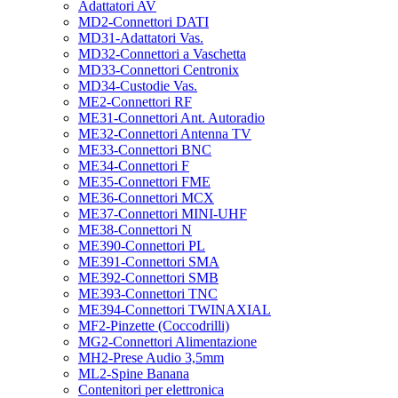
Adattatori AV
MD2-Connettori DATI
MD31-Adattatori Vas.
MD32-Connettori a Vaschetta
MD33-Connettori Centronix
MD34-Custodie Vas.
ME2-Connettori RF
ME31-Connettori Ant. Autoradio
ME32-Connettori Antenna TV
ME33-Connettori BNC
ME34-Connettori F
ME35-Connettori FME
ME36-Connettori MCX
ME37-Connettori MINI-UHF
ME38-Connettori N
ME390-Connettori PL
ME391-Connettori SMA
ME392-Connettori SMB
ME393-Connettori TNC
ME394-Connettori TWINAXIAL
MF2-Pinzette (Coccodrilli)
MG2-Connettori Alimentazione
MH2-Prese Audio 3,5mm
ML2-Spine Banana
Contenitori per elettronica