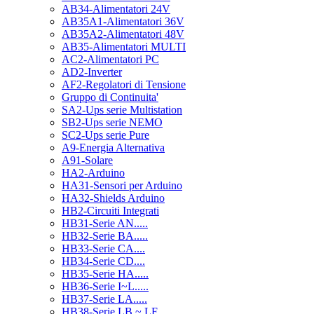
AB34-Alimentatori 24V
AB35A1-Alimentatori 36V
AB35A2-Alimentatori 48V
AB35-Alimentatori MULTI
AC2-Alimentatori PC
AD2-Inverter
AF2-Regolatori di Tensione
Gruppo di Continuita'
SA2-Ups serie Multistation
SB2-Ups serie NEMO
SC2-Ups serie Pure
A9-Energia Alternativa
A91-Solare
HA2-Arduino
HA31-Sensori per Arduino
HA32-Shields Arduino
HB2-Circuiti Integrati
HB31-Serie AN.....
HB32-Serie BA.....
HB33-Serie CA....
HB34-Serie CD....
HB35-Serie HA.....
HB36-Serie I~L.....
HB37-Serie LA.....
HB38-Serie LB ~ LF.....