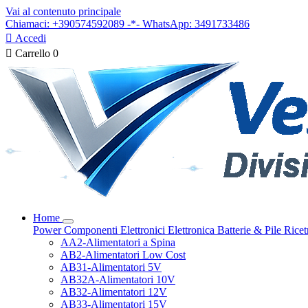
Vai al contenuto principale
Chiamaci: +390574592089 -*- WhatsApp: 3491733486

Accedi

Carrello
0
Home
Power
Componenti Elettronici
Elettronica
Batterie & Pile
Ricet
AA2-Alimentatori a Spina
AB2-Alimentatori Low Cost
AB31-Alimentatori 5V
AB32A-Alimentatori 10V
AB32-Alimentatori 12V
AB33-Alimentatori 15V