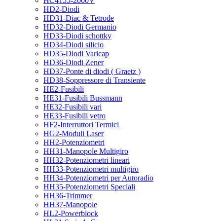
HC4155-2000V
HD2-Diodi
HD31-Diac & Tetrode
HD32-Diodi Germanio
HD33-Diodi schottky
HD34-Diodi silicio
HD35-Diodi Varicap
HD36-Diodi Zener
HD37-Ponte di diodi ( Graetz )
HD38-Soppressore di Transiente
HE2-Fusibili
HE31-Fusibili Bussmann
HE32-Fusibili vari
HE33-Fusibili vetro
HF2-Interruttori Termici
HG2-Moduli Laser
HH2-Potenziometri
HH31-Manopole Multigiro
HH32-Potenziometri lineari
HH33-Potenziometri multigiro
HH34-Potenziometri per Autoradio
HH35-Potenziometri Speciali
HH36-Trimmer
HH37-Manopole
HL2-Powerblock