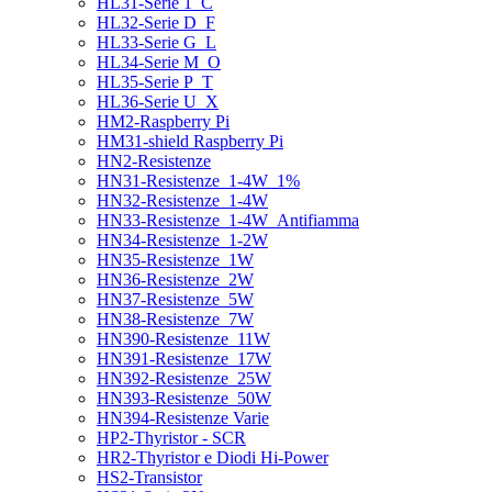
HL31-Serie 1_C
HL32-Serie D_F
HL33-Serie G_L
HL34-Serie M_O
HL35-Serie P_T
HL36-Serie U_X
HM2-Raspberry Pi
HM31-shield Raspberry Pi
HN2-Resistenze
HN31-Resistenze_1-4W_1%
HN32-Resistenze_1-4W
HN33-Resistenze_1-4W_Antifiamma
HN34-Resistenze_1-2W
HN35-Resistenze_1W
HN36-Resistenze_2W
HN37-Resistenze_5W
HN38-Resistenze_7W
HN390-Resistenze_11W
HN391-Resistenze_17W
HN392-Resistenze_25W
HN393-Resistenze_50W
HN394-Resistenze Varie
HP2-Thyristor - SCR
HR2-Thyristor e Diodi Hi-Power
HS2-Transistor