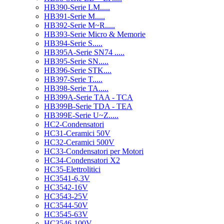
HB390-Serie LM.....
HB391-Serie M.....
HB392-Serie M~R.....
HB393-Serie Micro & Memorie
HB394-Serie S.....
HB395A-Serie SN74 .....
HB395-Serie SN.....
HB396-Serie STK....
HB397-Serie T.....
HB398-Serie TA.....
HB399A-Serie TAA - TCA
HB399B-Serie TDA - TEA
HB399E-Serie U~Z.....
HC2-Condensatori
HC31-Ceramici 50V
HC32-Ceramici 500V
HC33-Condensatori per Motori
HC34-Condensatori X2
HC35-Elettrolitici
HC3541-6,3V
HC3542-16V
HC3543-25V
HC3544-50V
HC3545-63V
HC3546-100V