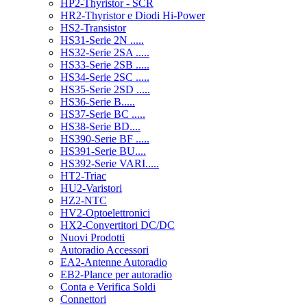
HP2-Thyristor - SCR
HR2-Thyristor e Diodi Hi-Power
HS2-Transistor
HS31-Serie 2N .....
HS32-Serie 2SA .....
HS33-Serie 2SB .....
HS34-Serie 2SC .....
HS35-Serie 2SD .....
HS36-Serie B.....
HS37-Serie BC .....
HS38-Serie BD....
HS390-Serie BF .....
HS391-Serie BU....
HS392-Serie VARI.....
HT2-Triac
HU2-Varistori
HZ2-NTC
HV2-Optoelettronici
HX2-Convertitori DC/DC
Nuovi Prodotti
Autoradio Accessori
EA2-Antenne Autoradio
EB2-Plance per autoradio
Conta e Verifica Soldi
Connettori