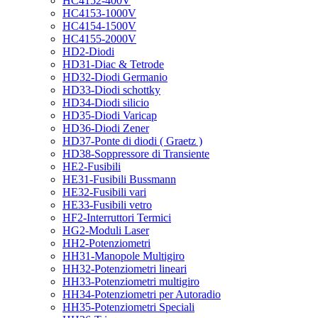
HC4152-400V
HC4153-1000V
HC4154-1500V
HC4155-2000V
HD2-Diodi
HD31-Diac & Tetrode
HD32-Diodi Germanio
HD33-Diodi schottky
HD34-Diodi silicio
HD35-Diodi Varicap
HD36-Diodi Zener
HD37-Ponte di diodi ( Graetz )
HD38-Soppressore di Transiente
HE2-Fusibili
HE31-Fusibili Bussmann
HE32-Fusibili vari
HE33-Fusibili vetro
HF2-Interruttori Termici
HG2-Moduli Laser
HH2-Potenziometri
HH31-Manopole Multigiro
HH32-Potenziometri lineari
HH33-Potenziometri multigiro
HH34-Potenziometri per Autoradio
HH35-Potenziometri Speciali