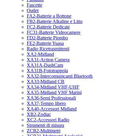
Fascette
Outlet
FA2-Batterie a Bottone
FB2-Batterie Alkaline e Litio
FC2-Batterie Dedicate
FC31-Batterie Videocamere
FD2-Batterie Piombo
FE2-Batterie Yuasa
Radio Ricetrasmittenti
XA2-Midland
XA31-Action Camera
XA31A-DashCam
XA31B-Fototrappola
XA32-Intercomunicanti Bluetooth
XA33-Midland CB
XA34-Midland VHF-UHF
XA35-Midland VHF Marini
XA36-Semi Professionali
XA37-Tempo libero
XA40-Accessori Midland
XB2-Zodiac
XC2-Accessori Radio
Strumenti di misura
ZCB2-Multimetri