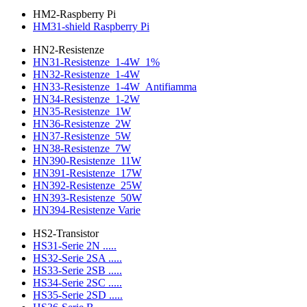
HM2-Raspberry Pi
HM31-shield Raspberry Pi
HN2-Resistenze
HN31-Resistenze_1-4W_1%
HN32-Resistenze_1-4W
HN33-Resistenze_1-4W_Antifiamma
HN34-Resistenze_1-2W
HN35-Resistenze_1W
HN36-Resistenze_2W
HN37-Resistenze_5W
HN38-Resistenze_7W
HN390-Resistenze_11W
HN391-Resistenze_17W
HN392-Resistenze_25W
HN393-Resistenze_50W
HN394-Resistenze Varie
HS2-Transistor
HS31-Serie 2N .....
HS32-Serie 2SA .....
HS33-Serie 2SB .....
HS34-Serie 2SC .....
HS35-Serie 2SD .....