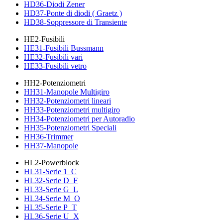
HD36-Diodi Zener
HD37-Ponte di diodi ( Graetz )
HD38-Soppressore di Transiente
HE2-Fusibili
HE31-Fusibili Bussmann
HE32-Fusibili vari
HE33-Fusibili vetro
HH2-Potenziometri
HH31-Manopole Multigiro
HH32-Potenziometri lineari
HH33-Potenziometri multigiro
HH34-Potenziometri per Autoradio
HH35-Potenziometri Speciali
HH36-Trimmer
HH37-Manopole
HL2-Powerblock
HL31-Serie 1_C
HL32-Serie D_F
HL33-Serie G_L
HL34-Serie M_O
HL35-Serie P_T
HL36-Serie U_X