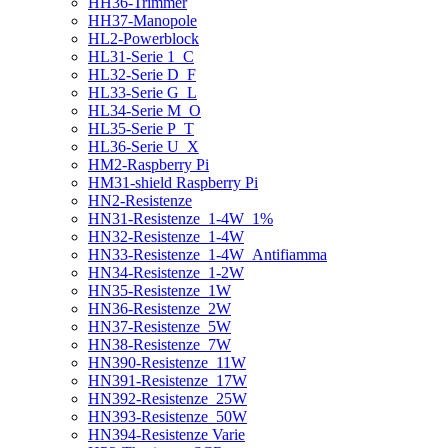
HH36-Trimmer
HH37-Manopole
HL2-Powerblock
HL31-Serie 1_C
HL32-Serie D_F
HL33-Serie G_L
HL34-Serie M_O
HL35-Serie P_T
HL36-Serie U_X
HM2-Raspberry Pi
HM31-shield Raspberry Pi
HN2-Resistenze
HN31-Resistenze_1-4W_1%
HN32-Resistenze_1-4W
HN33-Resistenze_1-4W_Antifiamma
HN34-Resistenze_1-2W
HN35-Resistenze_1W
HN36-Resistenze_2W
HN37-Resistenze_5W
HN38-Resistenze_7W
HN390-Resistenze_11W
HN391-Resistenze_17W
HN392-Resistenze_25W
HN393-Resistenze_50W
HN394-Resistenze Varie