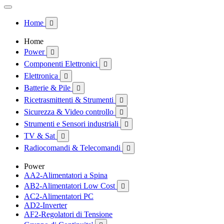
Home

Home
Power

Componenti Elettronici

Elettronica

Batterie & Pile

Ricetrasmittenti & Strumenti

Sicurezza & Video controllo

Strumenti e Sensori industriali

TV & Sat

Radiocomandi & Telecomandi

Power
AA2-Alimentatori a Spina
AB2-Alimentatori Low Cost

AC2-Alimentatori PC
AD2-Inverter
AF2-Regolatori di Tensione