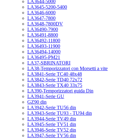
LA3644-5000
LA3645-5200-5400
LA3646-6000
LA3647-7800
LA3648-7800DV
LA36490-7900
LA36491-8800
LA36492-11800
LA36493-11900
LA36494-14000
LA36495-PM21
LA37-SBRINATORI
LA38-Temporizzatori con Morsetti a vite
LA3841-Serie TC40 48x48
LA3842-Serie TD40 72x72
LA3843-Serie TX40 33x75
LA390-Temporizzatori guida Din
LA3941-Serie GU
GZ90 din
LA3942-Serie TU56 din
LA3943-Serie TU93 - TU94 din
LA3944-Serie TV49 din
LA3945-Serie TV51 din
LA3946-Serie TV52 din
LA3947-Serie TV56 din