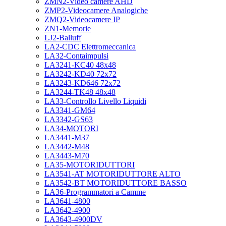
ZMN2-Video camere AHD
ZMP2-Videocamere Analogiche
ZMQ2-Videocamere IP
ZN1-Memorie
LJ2-Balluff
LA2-CDC Elettromeccanica
LA32-Contaimpulsi
LA3241-KC40 48x48
LA3242-KD40 72x72
LA3243-KD646 72x72
LA3244-TK48 48x48
LA33-Controllo Livello Liquidi
LA3341-GM64
LA3342-GS63
LA34-MOTORI
LA3441-M37
LA3442-M48
LA3443-M70
LA35-MOTORIDUTTORI
LA3541-AT MOTORIDUTTORE ALTO
LA3542-BT MOTORIDUTTORE BASSO
LA36-Programmatori a Camme
LA3641-4800
LA3642-4900
LA3643-4900DV