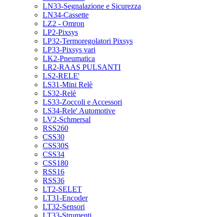
LN33-Segnalazione e Sicurezza
LN34-Cassette
LZ2 - Omron
LP2-Pixsys
LP32-Termoregolatori Pixsys
LP33-Pixsys vari
LK2-Pneumatica
LR2-RAAS PULSANTI
LS2-RELE'
LS31-Mini Relè
LS32-Relè
LS33-Zoccoli e Accessori
LS34-Rele' Automotive
LV2-Schmersal
RSS260
CSS30
CSS30S
CSS34
CSS180
RSS16
RSS36
LT2-SELET
LT31-Encoder
LT32-Sensori
LT33-Strumenti