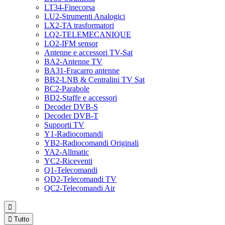
LT34-Finecorsa
LU2-Strumenti Analogici
LX2-TA trasformatori
LQ2-TELEMECANIQUE
LO2-IFM sensor
Antenne e accessori TV-Sat
BA2-Antenne TV
BA31-Fracarro antenne
BB2-LNB & Centralini TV Sat
BC2-Parabole
BD2-Staffe e accessori
Decoder DVB-S
Decoder DVB-T
Supporti TV
Y1-Radiocomandi
YB2-Radiocomandi Originali
YA2-Allmatic
YC2-Riceventi
Q1-Telecomandi
QD2-Telecomandi TV
QC2-Telecomandi Air


Tutto