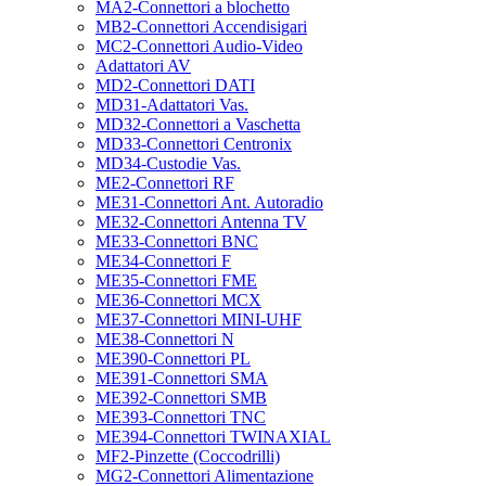
MA2-Connettori a blochetto
MB2-Connettori Accendisigari
MC2-Connettori Audio-Video
Adattatori AV
MD2-Connettori DATI
MD31-Adattatori Vas.
MD32-Connettori a Vaschetta
MD33-Connettori Centronix
MD34-Custodie Vas.
ME2-Connettori RF
ME31-Connettori Ant. Autoradio
ME32-Connettori Antenna TV
ME33-Connettori BNC
ME34-Connettori F
ME35-Connettori FME
ME36-Connettori MCX
ME37-Connettori MINI-UHF
ME38-Connettori N
ME390-Connettori PL
ME391-Connettori SMA
ME392-Connettori SMB
ME393-Connettori TNC
ME394-Connettori TWINAXIAL
MF2-Pinzette (Coccodrilli)
MG2-Connettori Alimentazione