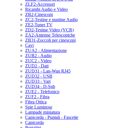
ZLF2-Accessori
Ricambi Audio e Video
ZB2-Cinescopi
ZC2-Testine e puntine Audio
ZE2-Tuner TV
ZD2-Testine Video (VCR)
ZA2-Antenne Telescopiche
ZB31-Zoccoli per cinescopi
Cavi
ZUA2 - Alimentazione
ZUB2 - Audio
ZUC2 - Video
ZUD2 - Dati
ZUD31 - Lan-Wan RJ45
ZUD32 - USB
ZUD33 - Vari
ZUD34 - D-Sub
ZUE2 - Telefonico
ZUF2 - Fibra
Fibra Ottica
Spie Luminose
Lampade miniatura
Capicorda - Puntali - Fascette
Capicorda
Puntalini