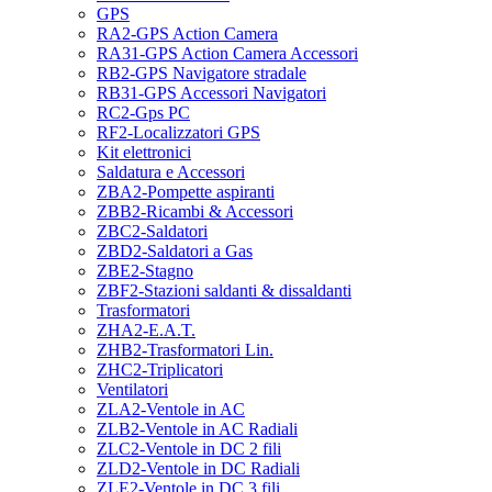
GPS
RA2-GPS Action Camera
RA31-GPS Action Camera Accessori
RB2-GPS Navigatore stradale
RB31-GPS Accessori Navigatori
RC2-Gps PC
RF2-Localizzatori GPS
Kit elettronici
Saldatura e Accessori
ZBA2-Pompette aspiranti
ZBB2-Ricambi & Accessori
ZBC2-Saldatori
ZBD2-Saldatori a Gas
ZBE2-Stagno
ZBF2-Stazioni saldanti & dissaldanti
Trasformatori
ZHA2-E.A.T.
ZHB2-Trasformatori Lin.
ZHC2-Triplicatori
Ventilatori
ZLA2-Ventole in AC
ZLB2-Ventole in AC Radiali
ZLC2-Ventole in DC 2 fili
ZLD2-Ventole in DC Radiali
ZLE2-Ventole in DC 3 fili