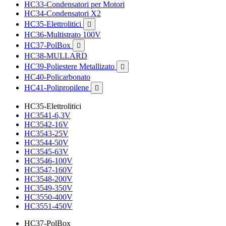
HC33-Condensatori per Motori
HC34-Condensatori X2
HC35-Elettrolitici

HC36-Multistrato 100V
HC37-PolBox

HC38-MULLARD
HC39-Poliestere Metallizato

HC40-Policarbonato
HC41-Polipropilene

HC35-Elettrolitici
HC3541-6,3V
HC3542-16V
HC3543-25V
HC3544-50V
HC3545-63V
HC3546-100V
HC3547-160V
HC3548-200V
HC3549-350V
HC3550-400V
HC3551-450V
HC37-PolBox