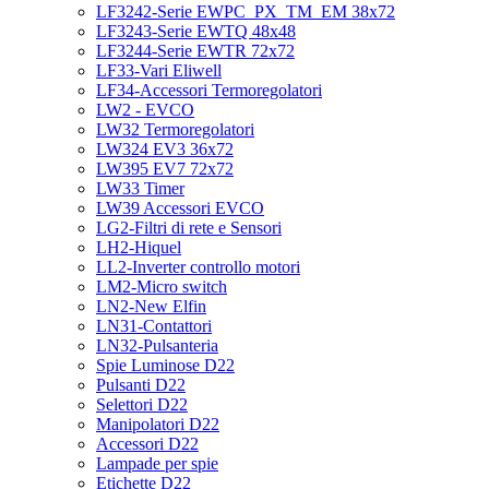
LF3242-Serie EWPC_PX_TM_EM 38x72
LF3243-Serie EWTQ 48x48
LF3244-Serie EWTR 72x72
LF33-Vari Eliwell
LF34-Accessori Termoregolatori
LW2 - EVCO
LW32 Termoregolatori
LW324 EV3 36x72
LW395 EV7 72x72
LW33 Timer
LW39 Accessori EVCO
LG2-Filtri di rete e Sensori
LH2-Hiquel
LL2-Inverter controllo motori
LM2-Micro switch
LN2-New Elfin
LN31-Contattori
LN32-Pulsanteria
Spie Luminose D22
Pulsanti D22
Selettori D22
Manipolatori D22
Accessori D22
Lampade per spie
Etichette D22