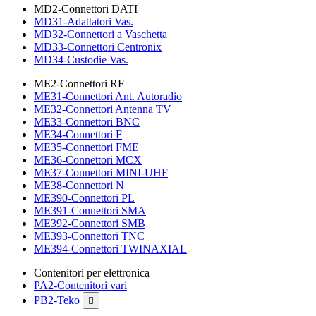
MD2-Connettori DATI
MD31-Adattatori Vas.
MD32-Connettori a Vaschetta
MD33-Connettori Centronix
MD34-Custodie Vas.
ME2-Connettori RF
ME31-Connettori Ant. Autoradio
ME32-Connettori Antenna TV
ME33-Connettori BNC
ME34-Connettori F
ME35-Connettori FME
ME36-Connettori MCX
ME37-Connettori MINI-UHF
ME38-Connettori N
ME390-Connettori PL
ME391-Connettori SMA
ME392-Connettori SMB
ME393-Connettori TNC
ME394-Connettori TWINAXIAL
Contenitori per elettronica
PA2-Contenitori vari
PB2-Teko
