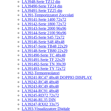
LA3948-Serie TZ12 din
LA39490-Serie TZ24 din
LA39491-Serie TZ25 din
LA391-Temporizzatori Zoccolati
LA39141-Serie 1400 72x72
LA39142-Serie 1800 72x72
LA39143-Serie 2000 96x96
LA39144-Serie 2100 96x96
LA39145-Serie S45 72x72
LA39146-Serie S48 48x48
LA39147-Serie TB48 22x29
LA39148-Serie TB80 22x29
LA391490-Serie TC 48x48
LA391491-Serie TF 22x29
LA391492-Serie TN 39x39
LA391493-Serie TY 72x72
LA392-Termoregolatori
LA39241-RC47 48x48 DOPPIO DISPLAY
LA39242-RC48 48x48
LA39243-RC49 48x48
LA39244-RC91 48x48
LA39245-RD72 72x72
LA39246-RL35 DIN
LA39247-RX02 33x75
LA393-Visualizzatore Digitale