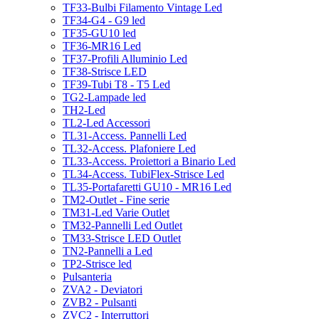
TF33-Bulbi Filamento Vintage Led
TF34-G4 - G9 led
TF35-GU10 led
TF36-MR16 Led
TF37-Profili Alluminio Led
TF38-Strisce LED
TF39-Tubi T8 - T5 Led
TG2-Lampade led
TH2-Led
TL2-Led Accessori
TL31-Access. Pannelli Led
TL32-Access. Plafoniere Led
TL33-Access. Proiettori a Binario Led
TL34-Access. TubiFlex-Strisce Led
TL35-Portafaretti GU10 - MR16 Led
TM2-Outlet - Fine serie
TM31-Led Varie Outlet
TM32-Pannelli Led Outlet
TM33-Strisce LED Outlet
TN2-Pannelli a Led
TP2-Strisce led
Pulsanteria
ZVA2 - Deviatori
ZVB2 - Pulsanti
ZVC2 - Interruttori