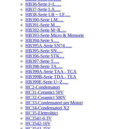
HB36-Serie I~L.....
HB37-Serie LA.....
HB38-Serie LB ~ LF.....
HB390-Serie LM.....
HB391-Serie M.....
HB392-Serie M~R.....
HB393-Serie Micro & Memorie
HB394-Serie S.....
HB395A-Serie SN74 .....
HB395-Serie SN.....
HB396-Serie STK....
HB397-Serie T.....
HB398-Serie TA.....
HB399A-Serie TAA - TCA
HB399B-Serie TDA - TEA
HB399E-Serie U~Z.....
HC2-Condensatori
HC31-Ceramici 50V
HC32-Ceramici 500V
HC33-Condensatori per Motori
HC34-Condensatori X2
HC35-Elettrolitici
HC3541-6,3V
HC3542-16V
HC3543-25V