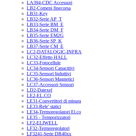
LA394-CDC Accessori
LB2-Comepi finecorsa
LB31-Key
LB32-Serie AP_T
LB33-Serie BM_E
LB34-Serie DM_F
LB35-Serie EM2G
LB36-Serie SP_K
LB37-Serie CM_E
LC2-DATALOGIC-INFRA
LC32-Effetto HALL
LC33-Fotocellule
LC34-Sensori Capacitivi
LC35-Sensori Induttivi
LC36-Sensori Magnetici
LC37-Accessori Sensori
LD2-Datexel
LE2-EL.CO
LE31-Convertitori di misura
LE33-Rele' statici
LE34-Termoregolatori El.co
LE35 - Temporizzatori
LF2-ELIWELL
LF32-Termoregolatori
LF3241-Serie DR40xx