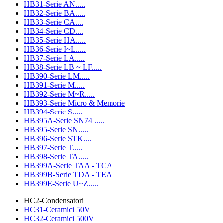
HB31-Serie AN.....
HB32-Serie BA.....
HB33-Serie CA....
HB34-Serie CD....
HB35-Serie HA.....
HB36-Serie I~L.....
HB37-Serie LA.....
HB38-Serie LB ~ LF.....
HB390-Serie LM.....
HB391-Serie M.....
HB392-Serie M~R.....
HB393-Serie Micro & Memorie
HB394-Serie S.....
HB395A-Serie SN74 .....
HB395-Serie SN.....
HB396-Serie STK....
HB397-Serie T.....
HB398-Serie TA.....
HB399A-Serie TAA - TCA
HB399B-Serie TDA - TEA
HB399E-Serie U~Z.....
HC2-Condensatori
HC31-Ceramici 50V
HC32-Ceramici 500V