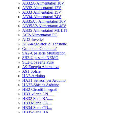
AB32A-Alimentatori 10V
AB32-Alimentatori 12V
AB33-Alimentatori 15V
AB34-Alimentatori 24V
AB35A1-Alimentatori 36V
AB35A2-Alimentatori 48V
AB35-Alimentatori MULTI
AC2-Alimentatori PC
AD2-Inverter
AF2-Regolatori di Tensione
Gruppo di Continuita'
SA2-Ups serie Multistation
SB2-Ups serie NEMO
SC2-Ups serie Pure
A9-Energia Alternativa
A91-Solare
HA2-Arduino
HA31-Sensori per Arduino
HA32-Shields Arduino
HB2-Circuiti Integrati
HB31-Serie AN.....
HB32-Serie BA.....
HB33-Serie CA....
HB34-Serie CD....
HB35-Serie HA.....