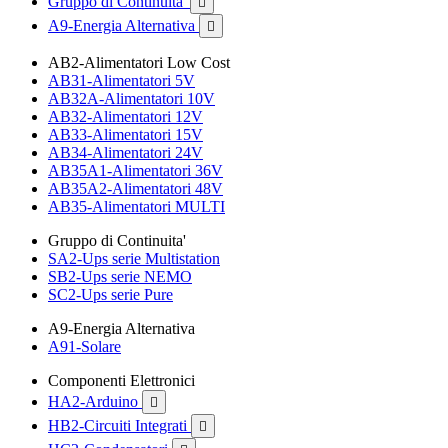
Gruppo di Continuita'

A9-Energia Alternativa

AB2-Alimentatori Low Cost
AB31-Alimentatori 5V
AB32A-Alimentatori 10V
AB32-Alimentatori 12V
AB33-Alimentatori 15V
AB34-Alimentatori 24V
AB35A1-Alimentatori 36V
AB35A2-Alimentatori 48V
AB35-Alimentatori MULTI
Gruppo di Continuita'
SA2-Ups serie Multistation
SB2-Ups serie NEMO
SC2-Ups serie Pure
A9-Energia Alternativa
A91-Solare
Componenti Elettronici
HA2-Arduino

HB2-Circuiti Integrati
