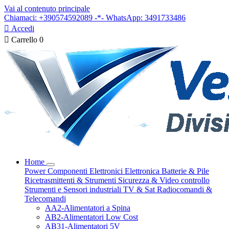
Vai al contenuto principale
Chiamaci: +390574592089 -*- WhatsApp: 3491733486

Accedi

Carrello
0
Home
Power
Componenti Elettronici
Elettronica
Batterie & Pile
Ricetrasmittenti & Strumenti
Sicurezza & Video controllo
Strumenti e Sensori industriali
TV & Sat
Radiocomandi &
Telecomandi
AA2-Alimentatori a Spina
AB2-Alimentatori Low Cost
AB31-Alimentatori 5V