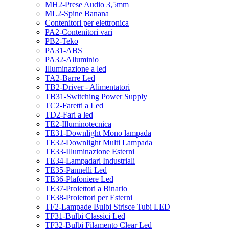
MH2-Prese Audio 3,5mm
ML2-Spine Banana
Contenitori per elettronica
PA2-Contenitori vari
PB2-Teko
PA31-ABS
PA32-Alluminio
Illuminazione a led
TA2-Barre Led
TB2-Driver - Alimentatori
TB31-Switching Power Supply
TC2-Faretti a Led
TD2-Fari a led
TE2-Illuminotecnica
TE31-Downlight Mono lampada
TE32-Downlight Multi Lampada
TE33-Illuminazione Esterni
TE34-Lampadari Industriali
TE35-Pannelli Led
TE36-Plafoniere Led
TE37-Proiettori a Binario
TE38-Proiettori per Esterni
TF2-Lampade Bulbi Strisce Tubi LED
TF31-Bulbi Classici Led
TF32-Bulbi Filamento Clear Led