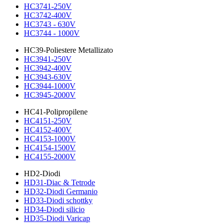
HC3741-250V
HC3742-400V
HC3743 - 630V
HC3744 - 1000V
HC39-Poliestere Metallizato
HC3941-250V
HC3942-400V
HC3943-630V
HC3944-1000V
HC3945-2000V
HC41-Polipropilene
HC4151-250V
HC4152-400V
HC4153-1000V
HC4154-1500V
HC4155-2000V
HD2-Diodi
HD31-Diac & Tetrode
HD32-Diodi Germanio
HD33-Diodi schottky
HD34-Diodi silicio
HD35-Diodi Varicap