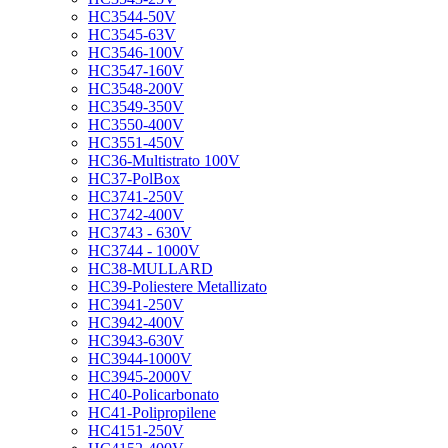
HC3544-50V
HC3545-63V
HC3546-100V
HC3547-160V
HC3548-200V
HC3549-350V
HC3550-400V
HC3551-450V
HC36-Multistrato 100V
HC37-PolBox
HC3741-250V
HC3742-400V
HC3743 - 630V
HC3744 - 1000V
HC38-MULLARD
HC39-Poliestere Metallizato
HC3941-250V
HC3942-400V
HC3943-630V
HC3944-1000V
HC3945-2000V
HC40-Policarbonato
HC41-Polipropilene
HC4151-250V