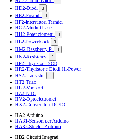
HC2-Condensatori

HD2-Diodi

HE2-Fusibili

HF2-Interruttori Termici
HG2-Moduli Laser
HH2-Potenziometri

HL2-Powerblock

HM2-Raspberry Pi

HN2-Resistenze

HP2-Thyristor - SCR
HR2-Thyristor e Diodi Hi-Power
HS2-Transistor

HT2-Triac
HU2-Varistori
HZ2-NTC
HV2-Optoelettronici
HX2-Convertitori DC/DC
HA2-Arduino
HA31-Sensori per Arduino
HA32-Shields Arduino
HB2-Circuiti Integrati