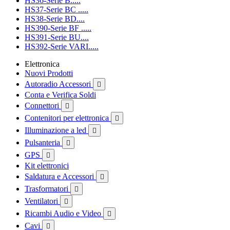
HS36-Serie B.....
HS37-Serie BC .....
HS38-Serie BD....
HS390-Serie BF .....
HS391-Serie BU....
HS392-Serie VARI.....
Elettronica
Nuovi Prodotti
Autoradio Accessori

Conta e Verifica Soldi
Connettori

Contenitori per elettronica

Illuminazione a led

Pulsanteria

GPS

Kit elettronici
Saldatura e Accessori

Trasformatori

Ventilatori

Ricambi Audio e Video

Cavi
