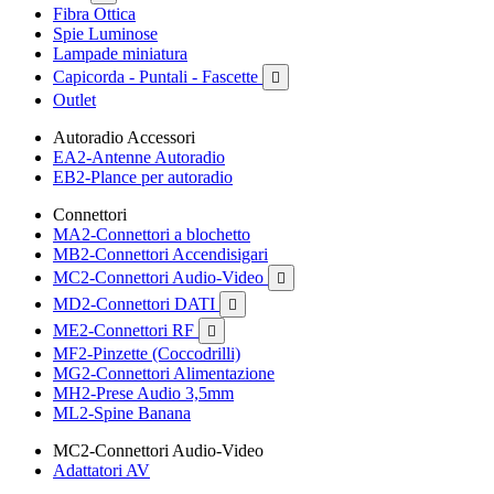
Fibra Ottica
Spie Luminose
Lampade miniatura
Capicorda - Puntali - Fascette

Outlet
Autoradio Accessori
EA2-Antenne Autoradio
EB2-Plance per autoradio
Connettori
MA2-Connettori a blochetto
MB2-Connettori Accendisigari
MC2-Connettori Audio-Video

MD2-Connettori DATI

ME2-Connettori RF

MF2-Pinzette (Coccodrilli)
MG2-Connettori Alimentazione
MH2-Prese Audio 3,5mm
ML2-Spine Banana
MC2-Connettori Audio-Video
Adattatori AV