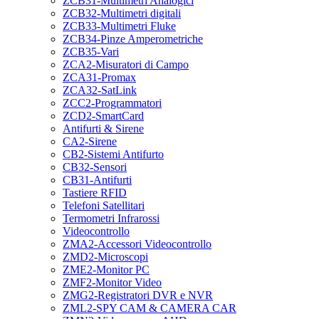
ZCB31-Multimetri Analogici
ZCB32-Multimetri digitali
ZCB33-Multimetri Fluke
ZCB34-Pinze Amperometriche
ZCB35-Vari
ZCA2-Misuratori di Campo
ZCA31-Promax
ZCA32-SatLink
ZCC2-Programmatori
ZCD2-SmartCard
Antifurti & Sirene
CA2-Sirene
CB2-Sistemi Antifurto
CB32-Sensori
CB31-Antifurti
Tastiere RFID
Telefoni Satellitari
Termometri Infrarossi
Videocontrollo
ZMA2-Accessori Videocontrollo
ZMD2-Microscopi
ZME2-Monitor PC
ZMF2-Monitor Video
ZMG2-Registratori DVR e NVR
ZML2-SPY CAM & CAMERA CAR