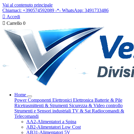
Vai al contenuto principale
Chiamaci: +390574592089 -*- WhatsApp: 3491733486

Accedi

Carrello
0
Home
Power
Componenti Elettronici
Elettronica
Batterie & Pile
Ricetrasmittenti & Strumenti
Sicurezza & Video controllo
Strumenti e Sensori industriali
TV & Sat
Radiocomandi &
Telecomandi
AA2-Alimentatori a Spina
AB2-Alimentatori Low Cost
AB31-Alimentatori 5V