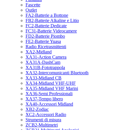
Fascette
Outlet
FA2-Batterie a Bottone
FB2-Batterie Alkaline e Litio
FC2-Batterie Dedicate
FC31-Batterie Videocamere
FD2-Batterie Piombo
FE2-Batterie Yuasa
Radio Ricetrasmittenti
XA2-Midland
XA31-Action Camera
XA31A-DashCam
XA31B-Fototrappola
XA32-Intercomunicanti Bluetooth
XA33-Midland CB
XA34-Midland VHF-UHF
XA35-Midland VHF Marini
XA36-Semi Professionali
XA37-Tempo libero
XA40-Accessori Midland
XB2-Zodiac
XC2-Accessori Radio
Strumenti di misura
ZCB2-Multimetri