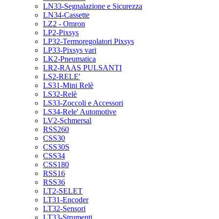
LN33-Segnalazione e Sicurezza
LN34-Cassette
LZ2 - Omron
LP2-Pixsys
LP32-Termoregolatori Pixsys
LP33-Pixsys vari
LK2-Pneumatica
LR2-RAAS PULSANTI
LS2-RELE'
LS31-Mini Relè
LS32-Relè
LS33-Zoccoli e Accessori
LS34-Rele' Automotive
LV2-Schmersal
RSS260
CSS30
CSS30S
CSS34
CSS180
RSS16
RSS36
LT2-SELET
LT31-Encoder
LT32-Sensori
LT33-Strumenti