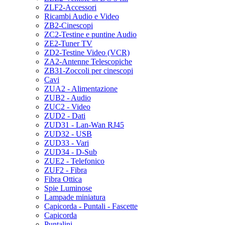
ZLF2-Accessori
Ricambi Audio e Video
ZB2-Cinescopi
ZC2-Testine e puntine Audio
ZE2-Tuner TV
ZD2-Testine Video (VCR)
ZA2-Antenne Telescopiche
ZB31-Zoccoli per cinescopi
Cavi
ZUA2 - Alimentazione
ZUB2 - Audio
ZUC2 - Video
ZUD2 - Dati
ZUD31 - Lan-Wan RJ45
ZUD32 - USB
ZUD33 - Vari
ZUD34 - D-Sub
ZUE2 - Telefonico
ZUF2 - Fibra
Fibra Ottica
Spie Luminose
Lampade miniatura
Capicorda - Puntali - Fascette
Capicorda
Puntalini