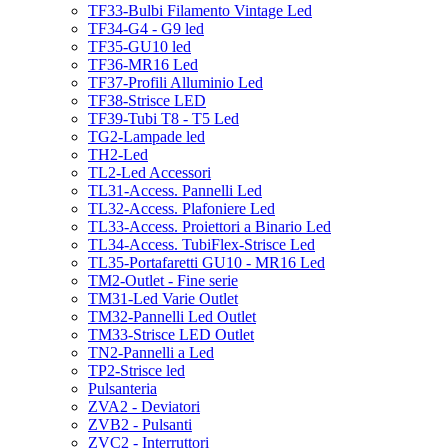
TF33-Bulbi Filamento Vintage Led
TF34-G4 - G9 led
TF35-GU10 led
TF36-MR16 Led
TF37-Profili Alluminio Led
TF38-Strisce LED
TF39-Tubi T8 - T5 Led
TG2-Lampade led
TH2-Led
TL2-Led Accessori
TL31-Access. Pannelli Led
TL32-Access. Plafoniere Led
TL33-Access. Proiettori a Binario Led
TL34-Access. TubiFlex-Strisce Led
TL35-Portafaretti GU10 - MR16 Led
TM2-Outlet - Fine serie
TM31-Led Varie Outlet
TM32-Pannelli Led Outlet
TM33-Strisce LED Outlet
TN2-Pannelli a Led
TP2-Strisce led
Pulsanteria
ZVA2 - Deviatori
ZVB2 - Pulsanti
ZVC2 - Interruttori