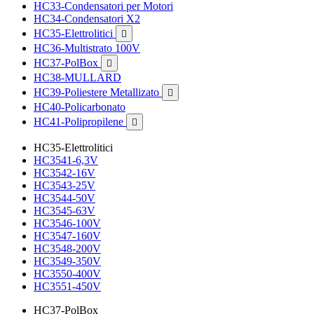
HC33-Condensatori per Motori
HC34-Condensatori X2
HC35-Elettrolitici

HC36-Multistrato 100V
HC37-PolBox

HC38-MULLARD
HC39-Poliestere Metallizato

HC40-Policarbonato
HC41-Polipropilene

HC35-Elettrolitici
HC3541-6,3V
HC3542-16V
HC3543-25V
HC3544-50V
HC3545-63V
HC3546-100V
HC3547-160V
HC3548-200V
HC3549-350V
HC3550-400V
HC3551-450V
HC37-PolBox