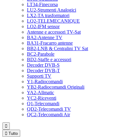
LT34-Finecorsa
LU2-Strumenti Analogici
LX2-TA trasformatori
LQ2-TELEMECANIQUE
LO2-IFM sensor
Antenne e accessori TV-Sat
BA2-Antenne TV
BA31-Fracarro antenne
BB2-LNB & Centralini TV Sat
BC2-Parabole
BD2-Staffe e accessori
Decoder DVB-S
Decoder DVB-T
Supporti TV
Y1-Radiocomandi
YB2-Radiocomandi Originali
YA2-Allmatic
YC2-Riceventi
Q1-Telecomandi
QD2-Telecomandi TV
QC2-Telecomandi Air


Tutto