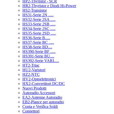
HP2-Thyristor - SCR
HR2-Thyristor e Diodi Hi-Power
HS2-Transistor
HS31-Serie 2N .....
HS32-Serie 2SA .....
HS33-Serie 2SB .....
HS34-Serie 2SC .....
HS35-Serie 2SD .....
HS36-Serie B.....
HS37-Serie BC .....
HS38-Serie BD....
HS390-Serie BF .....
HS391-Serie BU....
HS392-Serie VARI.....
HT2-Triac
HU2-Varistori
HZ2-NTC
HV2-Optoelettronici
HX2-Convertitori DC/DC
Nuovi Prodotti
Autoradio Accessori
EA2-Antenne Autoradio
EB2-Plance per autoradio
Conta e Verifica Soldi
Connettori