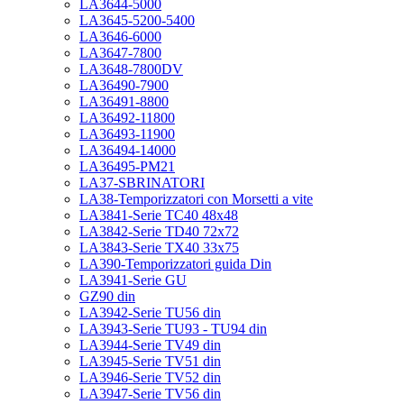
LA3644-5000
LA3645-5200-5400
LA3646-6000
LA3647-7800
LA3648-7800DV
LA36490-7900
LA36491-8800
LA36492-11800
LA36493-11900
LA36494-14000
LA36495-PM21
LA37-SBRINATORI
LA38-Temporizzatori con Morsetti a vite
LA3841-Serie TC40 48x48
LA3842-Serie TD40 72x72
LA3843-Serie TX40 33x75
LA390-Temporizzatori guida Din
LA3941-Serie GU
GZ90 din
LA3942-Serie TU56 din
LA3943-Serie TU93 - TU94 din
LA3944-Serie TV49 din
LA3945-Serie TV51 din
LA3946-Serie TV52 din
LA3947-Serie TV56 din