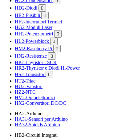
HC2-Condensatori

HD2-Diodi

HE2-Fusibili

HF2-Interruttori Termici
HG2-Moduli Laser
HH2-Potenziometri

HL2-Powerblock

HM2-Raspberry Pi

HN2-Resistenze

HP2-Thyristor - SCR
HR2-Thyristor e Diodi Hi-Power
HS2-Transistor

HT2-Triac
HU2-Varistori
HZ2-NTC
HV2-Optoelettronici
HX2-Convertitori DC/DC
HA2-Arduino
HA31-Sensori per Arduino
HA32-Shields Arduino
HB2-Circuiti Integrati