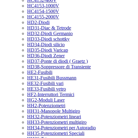
HC4152-400V
HC4153-1000V
HC4154-1500V
HC4155-2000V
HD2-Diodi
HD31-Diac & Tetrode
HD32-Diodi Germanio
HD33-Diodi schottky
HD34-Diodi silicio
HD35-Diodi Varicap
HD36-Diodi Zener
HD37-Ponte di diodi ( Graetz )
HD38-Soppressore di Transiente
HE2-Fusibili
HE31-Fusibili Bussmann
HE32-Fusibili vari
HE33-Fusibili vetro
HF2-Interruttori Termici
HG2-Moduli Laser
HH2-Potenziometri
HH31-Manopole Multigiro
HH32-Potenziometri lineari
HH33-Potenziometri multigiro
HH34-Potenziometri per Autoradio
HH35-Potenziometri Speciali