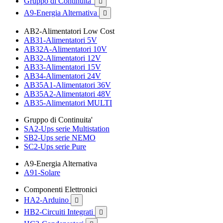
Gruppo di Continuita'

A9-Energia Alternativa

AB2-Alimentatori Low Cost
AB31-Alimentatori 5V
AB32A-Alimentatori 10V
AB32-Alimentatori 12V
AB33-Alimentatori 15V
AB34-Alimentatori 24V
AB35A1-Alimentatori 36V
AB35A2-Alimentatori 48V
AB35-Alimentatori MULTI
Gruppo di Continuita'
SA2-Ups serie Multistation
SB2-Ups serie NEMO
SC2-Ups serie Pure
A9-Energia Alternativa
A91-Solare
Componenti Elettronici
HA2-Arduino

HB2-Circuiti Integrati
