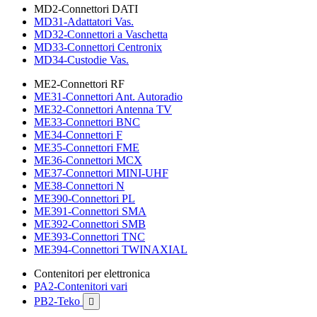
MD2-Connettori DATI
MD31-Adattatori Vas.
MD32-Connettori a Vaschetta
MD33-Connettori Centronix
MD34-Custodie Vas.
ME2-Connettori RF
ME31-Connettori Ant. Autoradio
ME32-Connettori Antenna TV
ME33-Connettori BNC
ME34-Connettori F
ME35-Connettori FME
ME36-Connettori MCX
ME37-Connettori MINI-UHF
ME38-Connettori N
ME390-Connettori PL
ME391-Connettori SMA
ME392-Connettori SMB
ME393-Connettori TNC
ME394-Connettori TWINAXIAL
Contenitori per elettronica
PA2-Contenitori vari
PB2-Teko
