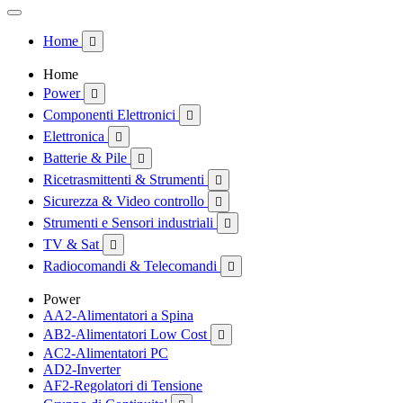
Home

Home
Power

Componenti Elettronici

Elettronica

Batterie & Pile

Ricetrasmittenti & Strumenti

Sicurezza & Video controllo

Strumenti e Sensori industriali

TV & Sat

Radiocomandi & Telecomandi

Power
AA2-Alimentatori a Spina
AB2-Alimentatori Low Cost

AC2-Alimentatori PC
AD2-Inverter
AF2-Regolatori di Tensione