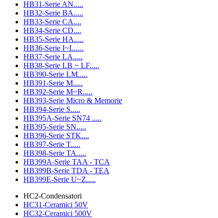
HB31-Serie AN.....
HB32-Serie BA.....
HB33-Serie CA....
HB34-Serie CD....
HB35-Serie HA.....
HB36-Serie I~L.....
HB37-Serie LA.....
HB38-Serie LB ~ LF.....
HB390-Serie LM.....
HB391-Serie M.....
HB392-Serie M~R.....
HB393-Serie Micro & Memorie
HB394-Serie S.....
HB395A-Serie SN74 .....
HB395-Serie SN.....
HB396-Serie STK....
HB397-Serie T.....
HB398-Serie TA.....
HB399A-Serie TAA - TCA
HB399B-Serie TDA - TEA
HB399E-Serie U~Z.....
HC2-Condensatori
HC31-Ceramici 50V
HC32-Ceramici 500V