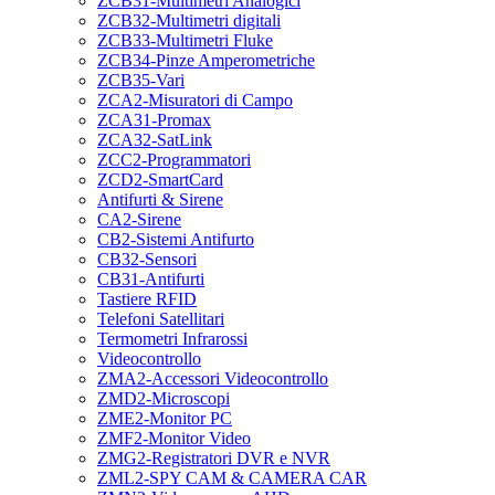
ZCB31-Multimetri Analogici
ZCB32-Multimetri digitali
ZCB33-Multimetri Fluke
ZCB34-Pinze Amperometriche
ZCB35-Vari
ZCA2-Misuratori di Campo
ZCA31-Promax
ZCA32-SatLink
ZCC2-Programmatori
ZCD2-SmartCard
Antifurti & Sirene
CA2-Sirene
CB2-Sistemi Antifurto
CB32-Sensori
CB31-Antifurti
Tastiere RFID
Telefoni Satellitari
Termometri Infrarossi
Videocontrollo
ZMA2-Accessori Videocontrollo
ZMD2-Microscopi
ZME2-Monitor PC
ZMF2-Monitor Video
ZMG2-Registratori DVR e NVR
ZML2-SPY CAM & CAMERA CAR