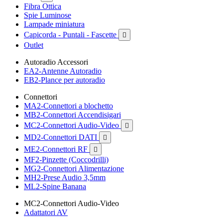
Fibra Ottica
Spie Luminose
Lampade miniatura
Capicorda - Puntali - Fascette

Outlet
Autoradio Accessori
EA2-Antenne Autoradio
EB2-Plance per autoradio
Connettori
MA2-Connettori a blochetto
MB2-Connettori Accendisigari
MC2-Connettori Audio-Video

MD2-Connettori DATI

ME2-Connettori RF

MF2-Pinzette (Coccodrilli)
MG2-Connettori Alimentazione
MH2-Prese Audio 3,5mm
ML2-Spine Banana
MC2-Connettori Audio-Video
Adattatori AV