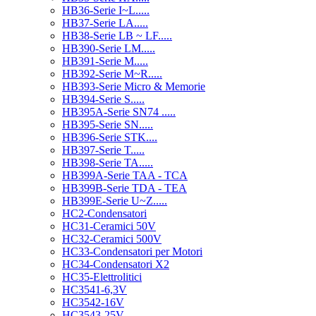
HB36-Serie I~L.....
HB37-Serie LA.....
HB38-Serie LB ~ LF.....
HB390-Serie LM.....
HB391-Serie M.....
HB392-Serie M~R.....
HB393-Serie Micro & Memorie
HB394-Serie S.....
HB395A-Serie SN74 .....
HB395-Serie SN.....
HB396-Serie STK....
HB397-Serie T.....
HB398-Serie TA.....
HB399A-Serie TAA - TCA
HB399B-Serie TDA - TEA
HB399E-Serie U~Z.....
HC2-Condensatori
HC31-Ceramici 50V
HC32-Ceramici 500V
HC33-Condensatori per Motori
HC34-Condensatori X2
HC35-Elettrolitici
HC3541-6,3V
HC3542-16V
HC3543-25V