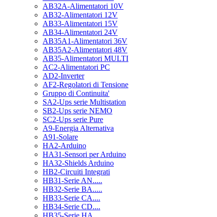
AB32A-Alimentatori 10V
AB32-Alimentatori 12V
AB33-Alimentatori 15V
AB34-Alimentatori 24V
AB35A1-Alimentatori 36V
AB35A2-Alimentatori 48V
AB35-Alimentatori MULTI
AC2-Alimentatori PC
AD2-Inverter
AF2-Regolatori di Tensione
Gruppo di Continuita'
SA2-Ups serie Multistation
SB2-Ups serie NEMO
SC2-Ups serie Pure
A9-Energia Alternativa
A91-Solare
HA2-Arduino
HA31-Sensori per Arduino
HA32-Shields Arduino
HB2-Circuiti Integrati
HB31-Serie AN.....
HB32-Serie BA.....
HB33-Serie CA....
HB34-Serie CD....
HB35-Serie HA.....