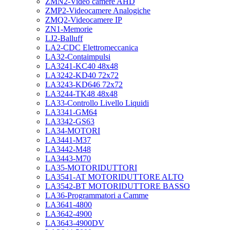
ZMN2-Video camere AHD
ZMP2-Videocamere Analogiche
ZMQ2-Videocamere IP
ZN1-Memorie
LJ2-Balluff
LA2-CDC Elettromeccanica
LA32-Contaimpulsi
LA3241-KC40 48x48
LA3242-KD40 72x72
LA3243-KD646 72x72
LA3244-TK48 48x48
LA33-Controllo Livello Liquidi
LA3341-GM64
LA3342-GS63
LA34-MOTORI
LA3441-M37
LA3442-M48
LA3443-M70
LA35-MOTORIDUTTORI
LA3541-AT MOTORIDUTTORE ALTO
LA3542-BT MOTORIDUTTORE BASSO
LA36-Programmatori a Camme
LA3641-4800
LA3642-4900
LA3643-4900DV