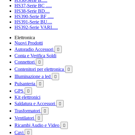
HS36-Serie B.....
HS37-Serie BC .....
HS38-Serie BD....
HS390-Serie BF .....
HS391-Serie BU....
HS392-Serie VARI.....
Elettronica
Nuovi Prodotti
Autoradio Accessori

Conta e Verifica Soldi
Connettori

Contenitori per elettronica

Illuminazione a led

Pulsanteria

GPS

Kit elettronici
Saldatura e Accessori

Trasformatori

Ventilatori

Ricambi Audio e Video

Cavi
