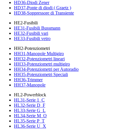
HD36-Diodi Zener
HD37-Ponte di diodi ( Graetz )
HD38-Soppressore di Transiente
HE2-Fusibili
HE31-Fusibili Bussmann
HE32-Fusibili vari
HE33-Fusibili vetro
HH2-Potenziometri
HH31-Manopole Multigiro
HH32-Potenziometri lineari
HH33-Potenziometri multigiro
HH34-Potenziometri per Autoradio
HH35-Potenziometri Speciali
HH36-Trimmer
HH37-Manopole
HL2-Powerblock
HL31-Serie 1_C
HL32-Serie D_F
HL33-Serie G_L
HL34-Serie M_O
HL35-Serie P_T
HL36-Serie U_X