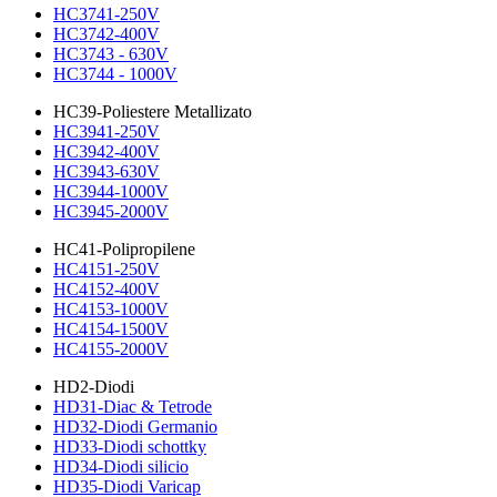
HC3741-250V
HC3742-400V
HC3743 - 630V
HC3744 - 1000V
HC39-Poliestere Metallizato
HC3941-250V
HC3942-400V
HC3943-630V
HC3944-1000V
HC3945-2000V
HC41-Polipropilene
HC4151-250V
HC4152-400V
HC4153-1000V
HC4154-1500V
HC4155-2000V
HD2-Diodi
HD31-Diac & Tetrode
HD32-Diodi Germanio
HD33-Diodi schottky
HD34-Diodi silicio
HD35-Diodi Varicap