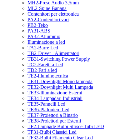
MH2-Prese Audio 3,5mm
ML2-Spine Banana
Contenitori per elettronica
PA2-Contenitori vari
PB2-Teko
PA31-ABS
PA32-Alluminio
Illuminazione a led
TA2-Barre Led
TB2-Driver - Alimentatori
TB31-Switching Power Supply
TC2-Faretti a Led
TD2-Fari a led
TE2-Illuminotecnica
TE31-Downlight Mono lampada
TE32-Downlight Multi Lampada
TE33-Illuminazione Esterni
TE34-Lampadari Industriali
TE35-Pannelli Led
TE36-Plafoniere Led
TE37-Proiettori a Binario
TE38-Proiettori per Esterni
TF2-Lampade Bulbi Strisce Tubi LED
TF31-Bulbi Classici Led
TF32-Bulbi Filamento Clear Led