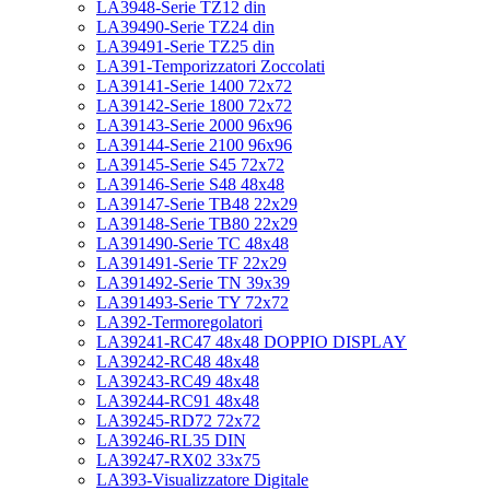
LA3948-Serie TZ12 din
LA39490-Serie TZ24 din
LA39491-Serie TZ25 din
LA391-Temporizzatori Zoccolati
LA39141-Serie 1400 72x72
LA39142-Serie 1800 72x72
LA39143-Serie 2000 96x96
LA39144-Serie 2100 96x96
LA39145-Serie S45 72x72
LA39146-Serie S48 48x48
LA39147-Serie TB48 22x29
LA39148-Serie TB80 22x29
LA391490-Serie TC 48x48
LA391491-Serie TF 22x29
LA391492-Serie TN 39x39
LA391493-Serie TY 72x72
LA392-Termoregolatori
LA39241-RC47 48x48 DOPPIO DISPLAY
LA39242-RC48 48x48
LA39243-RC49 48x48
LA39244-RC91 48x48
LA39245-RD72 72x72
LA39246-RL35 DIN
LA39247-RX02 33x75
LA393-Visualizzatore Digitale