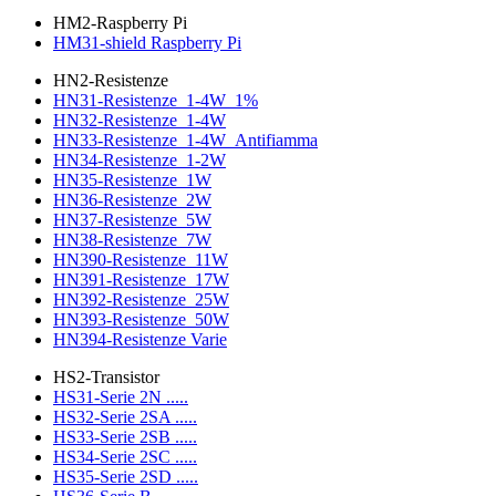
HM2-Raspberry Pi
HM31-shield Raspberry Pi
HN2-Resistenze
HN31-Resistenze_1-4W_1%
HN32-Resistenze_1-4W
HN33-Resistenze_1-4W_Antifiamma
HN34-Resistenze_1-2W
HN35-Resistenze_1W
HN36-Resistenze_2W
HN37-Resistenze_5W
HN38-Resistenze_7W
HN390-Resistenze_11W
HN391-Resistenze_17W
HN392-Resistenze_25W
HN393-Resistenze_50W
HN394-Resistenze Varie
HS2-Transistor
HS31-Serie 2N .....
HS32-Serie 2SA .....
HS33-Serie 2SB .....
HS34-Serie 2SC .....
HS35-Serie 2SD .....