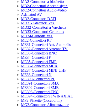
MA2-Connettori a blochetto
MB2-Connettori Accendisigari
MC2-Connettori Audio-Video
Adattatori AV
MD2-Connettori DATI
MD31-Adattatori Vas.
MD32-Connettori a Vaschetta
MD33-Connettori Centronix
MD34-Custodie Vas.
ME2-Connettori RF
ME31-Connettori Ant. Autoradio
ME32-Connettori Antenna TV
ME33-Connettori BNC
ME34-Connettori F
ME35-Connettori FME
ME36-Connettori MCX
ME37-Connettori MINI-UHF
ME38-Connettori N
ME390-Connettori PL
ME391-Connettori SMA
ME392-Connettori SMB
ME393-Connettori TNC
ME394-Connettori TWINAXIAL
MF2-Pinzette (Coccodrilli)
MG2-Connettori Alimentazione