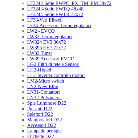
LF3242-Serie EWPC_PX_TM_EM 38x72
LF3243-Serie EWTQ 48x48
LF3244-Serie EWTR 72x72
LF33-Vari Eliwell
LF34-Accessori Termoregolatori
LW2 - EVCO
LW32 Termoregolatori
LW324 EV3 36x72
LW395 EV7 72x72
LW33 Timer
LW39 Accessori EVCO
LG2-Filtri di rete e Sensori
LH2-Hiquel
LL2-Inverter controllo motori
LM2-Micro switch
LN2-New Elfin
LN31-Contattori
LN32-Pulsanteria
Spie Luminose D22
Pulsanti D22
Selettori D22
Manipolatori D22
Accessori D22
Lampade per spie
Etichette D22