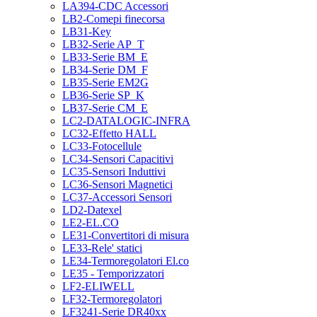
LA394-CDC Accessori
LB2-Comepi finecorsa
LB31-Key
LB32-Serie AP_T
LB33-Serie BM_E
LB34-Serie DM_F
LB35-Serie EM2G
LB36-Serie SP_K
LB37-Serie CM_E
LC2-DATALOGIC-INFRA
LC32-Effetto HALL
LC33-Fotocellule
LC34-Sensori Capacitivi
LC35-Sensori Induttivi
LC36-Sensori Magnetici
LC37-Accessori Sensori
LD2-Datexel
LE2-EL.CO
LE31-Convertitori di misura
LE33-Rele' statici
LE34-Termoregolatori El.co
LE35 - Temporizzatori
LF2-ELIWELL
LF32-Termoregolatori
LF3241-Serie DR40xx