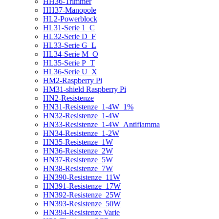
HH36-Trimmer
HH37-Manopole
HL2-Powerblock
HL31-Serie 1_C
HL32-Serie D_F
HL33-Serie G_L
HL34-Serie M_O
HL35-Serie P_T
HL36-Serie U_X
HM2-Raspberry Pi
HM31-shield Raspberry Pi
HN2-Resistenze
HN31-Resistenze_1-4W_1%
HN32-Resistenze_1-4W
HN33-Resistenze_1-4W_Antifiamma
HN34-Resistenze_1-2W
HN35-Resistenze_1W
HN36-Resistenze_2W
HN37-Resistenze_5W
HN38-Resistenze_7W
HN390-Resistenze_11W
HN391-Resistenze_17W
HN392-Resistenze_25W
HN393-Resistenze_50W
HN394-Resistenze Varie