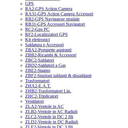
GPS
RA2-GPS Action Camera
RA31-GPS Action Camera Accessori
RB2-GPS Navigatore stradale
RB31-GPS Accessori Navigatori
RC2-Gps PC
RF2-Localizzatori GPS
Kit elettronici
Saldatura e Accessori
ZBA2-Pompette aspiranti
ZBB2-Ricambi & Accessori
ZBC2-Saldatori
ZBD2-Saldatori a Gas
ZBE2-Stagno
ZBF2-Stazioni saldanti & dissaldanti
Trasformatori
ZHA2-E.A.T.
ZHB2-Trasformatori Lin.
ZHC2-Triplicatori
Ventilatori
ZLA2-Ventole in AC
ZLB2-Ventole in AC Radiali
ZLC2-Ventole in DC 2 fili
ZLD2-Ventole in DC Radiali
ZLE2-Ventole in DC 3 fili