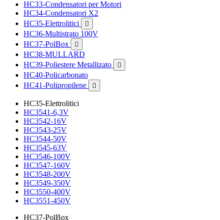
HC33-Condensatori per Motori
HC34-Condensatori X2
HC35-Elettrolitici

HC36-Multistrato 100V
HC37-PolBox

HC38-MULLARD
HC39-Poliestere Metallizato

HC40-Policarbonato
HC41-Polipropilene

HC35-Elettrolitici
HC3541-6,3V
HC3542-16V
HC3543-25V
HC3544-50V
HC3545-63V
HC3546-100V
HC3547-160V
HC3548-200V
HC3549-350V
HC3550-400V
HC3551-450V
HC37-PolBox