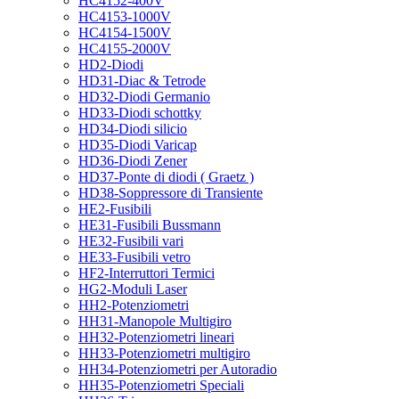
HC4152-400V
HC4153-1000V
HC4154-1500V
HC4155-2000V
HD2-Diodi
HD31-Diac & Tetrode
HD32-Diodi Germanio
HD33-Diodi schottky
HD34-Diodi silicio
HD35-Diodi Varicap
HD36-Diodi Zener
HD37-Ponte di diodi ( Graetz )
HD38-Soppressore di Transiente
HE2-Fusibili
HE31-Fusibili Bussmann
HE32-Fusibili vari
HE33-Fusibili vetro
HF2-Interruttori Termici
HG2-Moduli Laser
HH2-Potenziometri
HH31-Manopole Multigiro
HH32-Potenziometri lineari
HH33-Potenziometri multigiro
HH34-Potenziometri per Autoradio
HH35-Potenziometri Speciali