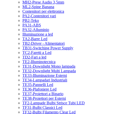
MH2-Prese Audio 3,5mm
ML2-Spine Banana
Contenitori per elettronica
PA2-Contenitori vari
PB2-Teko
PA31-ABS
PA32-Alluminio
Illuminazione a led
TA2-Barre Led
TB2-Driver - Alimentatori
TB31-Switching Power Supply
TC2-Faretti a Led
TD2-Fari a led
TE2-Illuminotecnica
TE31-Downlight Mono lampada
TE32-Downlight Multi Lampada
TE33-Illuminazione Esterni
TE34-Lampadari Industriali
TE35-Pannelli Led
TE36-Plafoniere Led
TE37-Proiettori a Binario
TE38-Proiettori per Esterni
TF2-Lampade Bulbi Strisce Tubi LED
TF31-Bulbi Classici Led
TF32-Bulbi Filamento Clear Led