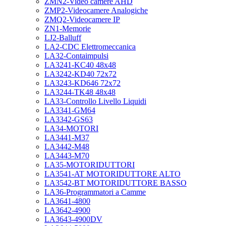
ZMN2-Video camere AHD
ZMP2-Videocamere Analogiche
ZMQ2-Videocamere IP
ZN1-Memorie
LJ2-Balluff
LA2-CDC Elettromeccanica
LA32-Contaimpulsi
LA3241-KC40 48x48
LA3242-KD40 72x72
LA3243-KD646 72x72
LA3244-TK48 48x48
LA33-Controllo Livello Liquidi
LA3341-GM64
LA3342-GS63
LA34-MOTORI
LA3441-M37
LA3442-M48
LA3443-M70
LA35-MOTORIDUTTORI
LA3541-AT MOTORIDUTTORE ALTO
LA3542-BT MOTORIDUTTORE BASSO
LA36-Programmatori a Camme
LA3641-4800
LA3642-4900
LA3643-4900DV