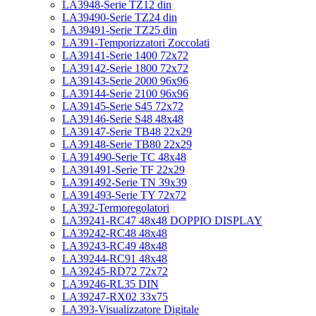
LA3948-Serie TZ12 din
LA39490-Serie TZ24 din
LA39491-Serie TZ25 din
LA391-Temporizzatori Zoccolati
LA39141-Serie 1400 72x72
LA39142-Serie 1800 72x72
LA39143-Serie 2000 96x96
LA39144-Serie 2100 96x96
LA39145-Serie S45 72x72
LA39146-Serie S48 48x48
LA39147-Serie TB48 22x29
LA39148-Serie TB80 22x29
LA391490-Serie TC 48x48
LA391491-Serie TF 22x29
LA391492-Serie TN 39x39
LA391493-Serie TY 72x72
LA392-Termoregolatori
LA39241-RC47 48x48 DOPPIO DISPLAY
LA39242-RC48 48x48
LA39243-RC49 48x48
LA39244-RC91 48x48
LA39245-RD72 72x72
LA39246-RL35 DIN
LA39247-RX02 33x75
LA393-Visualizzatore Digitale