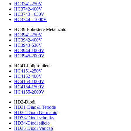
HC3741-250V
HC3742-400V
HC3743 - 630V
HC3744 - 1000V
HC39-Poliestere Metallizato
HC3941-250V
HC3942-400V
HC3943-630V
HC3944-1000V
HC3945-2000V
HC41-Polipropilene
HC4151-250V
HC4152-400V
HC4153-1000V
HC4154-1500V
HC4155-2000V
HD2-Diodi
HD31-Diac & Tetrode
HD32-Diodi Germanio
HD33-Diodi schottky
HD34-Diodi silicio
HD35-Diodi Varicap