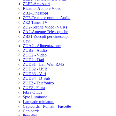
ZLF2-Accessori
Ricambi Audio e Video
ZB2-Cinescopi
ZC2-Testine e puntine Audio
ZE2-Tuner TV
ZD2-Testine Video (VCR)
ZA2-Antenne Telescopiche
ZB31-Zoccoli per cinescopi
Cavi
ZUA2 - Alimentazione
ZUB2 - Audio
ZUC2 - Video
ZUD2 - Dati
ZUD31 - Lan-Wan RJ45
ZUD32 - USB
ZUD33 - Vari
ZUD34 - D-Sub
ZUE2 - Telefonico
ZUF2 - Fibra
Fibra Ottica
Spie Luminose
Lampade miniatura
Capicorda - Puntali - Fascette
Capicorda
Puntalini