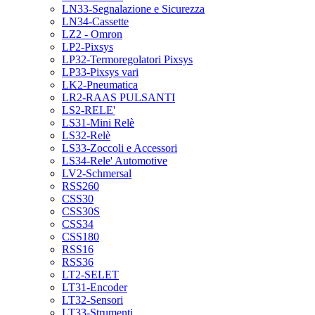
LN33-Segnalazione e Sicurezza
LN34-Cassette
LZ2 - Omron
LP2-Pixsys
LP32-Termoregolatori Pixsys
LP33-Pixsys vari
LK2-Pneumatica
LR2-RAAS PULSANTI
LS2-RELE'
LS31-Mini Relè
LS32-Relè
LS33-Zoccoli e Accessori
LS34-Rele' Automotive
LV2-Schmersal
RSS260
CSS30
CSS30S
CSS34
CSS180
RSS16
RSS36
LT2-SELET
LT31-Encoder
LT32-Sensori
LT33-Strumenti