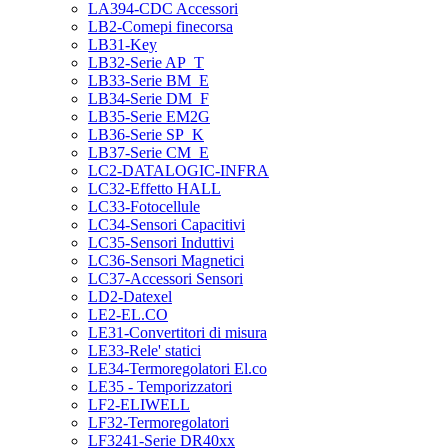
LA394-CDC Accessori
LB2-Comepi finecorsa
LB31-Key
LB32-Serie AP_T
LB33-Serie BM_E
LB34-Serie DM_F
LB35-Serie EM2G
LB36-Serie SP_K
LB37-Serie CM_E
LC2-DATALOGIC-INFRA
LC32-Effetto HALL
LC33-Fotocellule
LC34-Sensori Capacitivi
LC35-Sensori Induttivi
LC36-Sensori Magnetici
LC37-Accessori Sensori
LD2-Datexel
LE2-EL.CO
LE31-Convertitori di misura
LE33-Rele' statici
LE34-Termoregolatori El.co
LE35 - Temporizzatori
LF2-ELIWELL
LF32-Termoregolatori
LF3241-Serie DR40xx