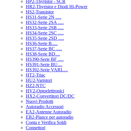
HP2-Thyristor - SCR
HR2-Thyristor e Diodi Hi-Power
HS2-Transistor
HS31-Serie 2N .....
HS32-Serie 2SA .....
HS33-Serie 2SB .....
HS34-Serie 2SC .....
HS35-Serie 2SD .....
HS36-Serie B.....
HS37-Serie BC .....
HS38-Serie BD....
HS390-Serie BF .....
HS391-Serie BU....
HS392-Serie VARI.....
HT2-Triac
HU2-Varistori
HZ2-NTC
HV2-Optoelettronici
HX2-Convertitori DC/DC
Nuovi Prodotti
Autoradio Accessori
EA2-Antenne Autoradio
EB2-Plance per autoradio
Conta e Verifica Soldi
Connettori