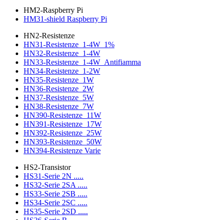
HM2-Raspberry Pi
HM31-shield Raspberry Pi
HN2-Resistenze
HN31-Resistenze_1-4W_1%
HN32-Resistenze_1-4W
HN33-Resistenze_1-4W_Antifiamma
HN34-Resistenze_1-2W
HN35-Resistenze_1W
HN36-Resistenze_2W
HN37-Resistenze_5W
HN38-Resistenze_7W
HN390-Resistenze_11W
HN391-Resistenze_17W
HN392-Resistenze_25W
HN393-Resistenze_50W
HN394-Resistenze Varie
HS2-Transistor
HS31-Serie 2N .....
HS32-Serie 2SA .....
HS33-Serie 2SB .....
HS34-Serie 2SC .....
HS35-Serie 2SD .....