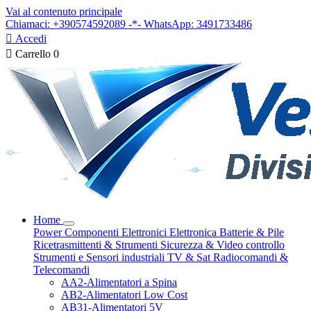
Vai al contenuto principale
Chiamaci: +390574592089 -*- WhatsApp: 3491733486

Accedi

Carrello
0
Home
Power
Componenti Elettronici
Elettronica
Batterie & Pile
Ricetrasmittenti & Strumenti
Sicurezza & Video controllo
Strumenti e Sensori industriali
TV & Sat
Radiocomandi &
Telecomandi
AA2-Alimentatori a Spina
AB2-Alimentatori Low Cost
AB31-Alimentatori 5V