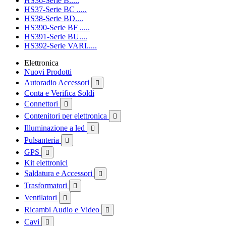
HS36-Serie B.....
HS37-Serie BC .....
HS38-Serie BD....
HS390-Serie BF .....
HS391-Serie BU....
HS392-Serie VARI.....
Elettronica
Nuovi Prodotti
Autoradio Accessori

Conta e Verifica Soldi
Connettori

Contenitori per elettronica

Illuminazione a led

Pulsanteria

GPS

Kit elettronici
Saldatura e Accessori

Trasformatori

Ventilatori

Ricambi Audio e Video

Cavi
