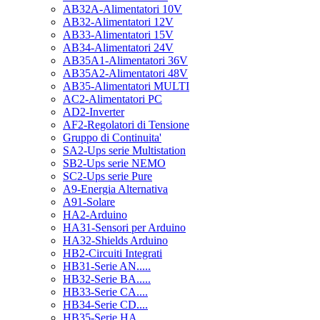
AB32A-Alimentatori 10V
AB32-Alimentatori 12V
AB33-Alimentatori 15V
AB34-Alimentatori 24V
AB35A1-Alimentatori 36V
AB35A2-Alimentatori 48V
AB35-Alimentatori MULTI
AC2-Alimentatori PC
AD2-Inverter
AF2-Regolatori di Tensione
Gruppo di Continuita'
SA2-Ups serie Multistation
SB2-Ups serie NEMO
SC2-Ups serie Pure
A9-Energia Alternativa
A91-Solare
HA2-Arduino
HA31-Sensori per Arduino
HA32-Shields Arduino
HB2-Circuiti Integrati
HB31-Serie AN.....
HB32-Serie BA.....
HB33-Serie CA....
HB34-Serie CD....
HB35-Serie HA.....