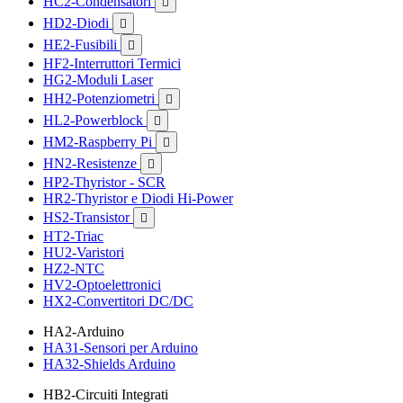
HC2-Condensatori

HD2-Diodi

HE2-Fusibili

HF2-Interruttori Termici
HG2-Moduli Laser
HH2-Potenziometri

HL2-Powerblock

HM2-Raspberry Pi

HN2-Resistenze

HP2-Thyristor - SCR
HR2-Thyristor e Diodi Hi-Power
HS2-Transistor

HT2-Triac
HU2-Varistori
HZ2-NTC
HV2-Optoelettronici
HX2-Convertitori DC/DC
HA2-Arduino
HA31-Sensori per Arduino
HA32-Shields Arduino
HB2-Circuiti Integrati