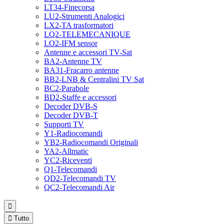
LT34-Finecorsa
LU2-Strumenti Analogici
LX2-TA trasformatori
LQ2-TELEMECANIQUE
LO2-IFM sensor
Antenne e accessori TV-Sat
BA2-Antenne TV
BA31-Fracarro antenne
BB2-LNB & Centralini TV Sat
BC2-Parabole
BD2-Staffe e accessori
Decoder DVB-S
Decoder DVB-T
Supporti TV
Y1-Radiocomandi
YB2-Radiocomandi Originali
YA2-Allmatic
YC2-Riceventi
Q1-Telecomandi
QD2-Telecomandi TV
QC2-Telecomandi Air


Tutto