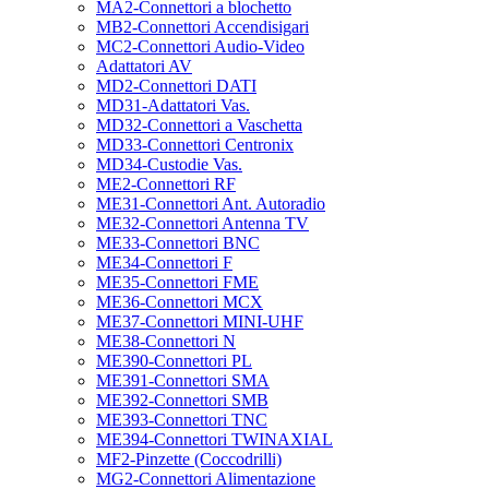
MA2-Connettori a blochetto
MB2-Connettori Accendisigari
MC2-Connettori Audio-Video
Adattatori AV
MD2-Connettori DATI
MD31-Adattatori Vas.
MD32-Connettori a Vaschetta
MD33-Connettori Centronix
MD34-Custodie Vas.
ME2-Connettori RF
ME31-Connettori Ant. Autoradio
ME32-Connettori Antenna TV
ME33-Connettori BNC
ME34-Connettori F
ME35-Connettori FME
ME36-Connettori MCX
ME37-Connettori MINI-UHF
ME38-Connettori N
ME390-Connettori PL
ME391-Connettori SMA
ME392-Connettori SMB
ME393-Connettori TNC
ME394-Connettori TWINAXIAL
MF2-Pinzette (Coccodrilli)
MG2-Connettori Alimentazione