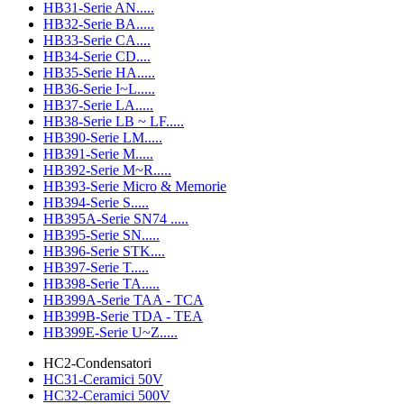
HB31-Serie AN.....
HB32-Serie BA.....
HB33-Serie CA....
HB34-Serie CD....
HB35-Serie HA.....
HB36-Serie I~L.....
HB37-Serie LA.....
HB38-Serie LB ~ LF.....
HB390-Serie LM.....
HB391-Serie M.....
HB392-Serie M~R.....
HB393-Serie Micro & Memorie
HB394-Serie S.....
HB395A-Serie SN74 .....
HB395-Serie SN.....
HB396-Serie STK....
HB397-Serie T.....
HB398-Serie TA.....
HB399A-Serie TAA - TCA
HB399B-Serie TDA - TEA
HB399E-Serie U~Z.....
HC2-Condensatori
HC31-Ceramici 50V
HC32-Ceramici 500V