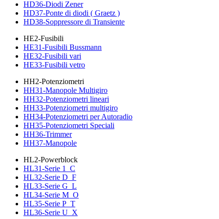
HD36-Diodi Zener
HD37-Ponte di diodi ( Graetz )
HD38-Soppressore di Transiente
HE2-Fusibili
HE31-Fusibili Bussmann
HE32-Fusibili vari
HE33-Fusibili vetro
HH2-Potenziometri
HH31-Manopole Multigiro
HH32-Potenziometri lineari
HH33-Potenziometri multigiro
HH34-Potenziometri per Autoradio
HH35-Potenziometri Speciali
HH36-Trimmer
HH37-Manopole
HL2-Powerblock
HL31-Serie 1_C
HL32-Serie D_F
HL33-Serie G_L
HL34-Serie M_O
HL35-Serie P_T
HL36-Serie U_X