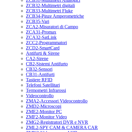
ZCB31-Multimetri Analogici
ZCB32-Multimetri digitali
ZCB33-Multimetri Fluke
ZCB34-Pinze Amperometriche
ZCB35-Vari
ZCA2-Misuratori di Campo
ZCA31-Promax
ZCA32-SatLink
ZCC2-Programmatori
ZCD2-SmartCard
Antifurti & Sirene
CA2-Sirene
CB2-Sistemi Antifurto
CB32-Sensori
CB31-Antifurti
Tastiere RFID
Telefoni Satellitari
Termometri Infrarossi
Videocontrollo
ZMA2-Accessori Videocontrollo
ZMD2-Microscopi
ZME2-Monitor PC
ZMF2-Monitor Video
ZMG2-Registratori DVR e NVR
ZML2-SPY CAM & CAMERA CAR