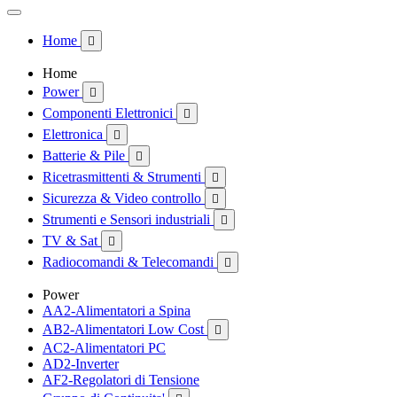
Home

Home
Power

Componenti Elettronici

Elettronica

Batterie & Pile

Ricetrasmittenti & Strumenti

Sicurezza & Video controllo

Strumenti e Sensori industriali

TV & Sat

Radiocomandi & Telecomandi

Power
AA2-Alimentatori a Spina
AB2-Alimentatori Low Cost

AC2-Alimentatori PC
AD2-Inverter
AF2-Regolatori di Tensione