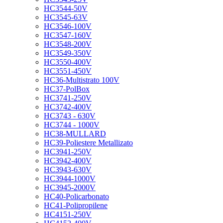
HC3544-50V
HC3545-63V
HC3546-100V
HC3547-160V
HC3548-200V
HC3549-350V
HC3550-400V
HC3551-450V
HC36-Multistrato 100V
HC37-PolBox
HC3741-250V
HC3742-400V
HC3743 - 630V
HC3744 - 1000V
HC38-MULLARD
HC39-Poliestere Metallizato
HC3941-250V
HC3942-400V
HC3943-630V
HC3944-1000V
HC3945-2000V
HC40-Policarbonato
HC41-Polipropilene
HC4151-250V