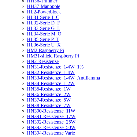
HH36-Trimmer
HH37-Manopole
HL2-Powerblock
HL31-Serie 1_C
HL32-Serie D_F
HL33-Serie G_L
HL34-Serie M_O
HL35-Serie P_T
HL36-Serie U_X
HM2-Raspberry Pi
HM31-shield Raspberry Pi
HN2-Resistenze
HN31-Resistenze_1-4W_1%
HN32-Resistenze_1-4W
HN33-Resistenze_1-4W_Antifiamma
HN34-Resistenze_1-2W
HN35-Resistenze_1W
HN36-Resistenze_2W
HN37-Resistenze_5W
HN38-Resistenze_7W
HN390-Resistenze_11W
HN391-Resistenze_17W
HN392-Resistenze_25W
HN393-Resistenze_50W
HN394-Resistenze Varie