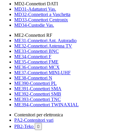
MD2-Connettori DATI
MD31-Adattatori Vas.
MD32-Connettori a Vaschetta
MD33-Connettori Centronix
MD34-Custodie Vas.
ME2-Connettori RF
ME31-Connettori Ant. Autoradio
ME32-Connettori Antenna TV
ME33-Connettori BNC
ME34-Connettori F
ME35-Connettori FME
ME36-Connettori MCX
ME37-Connettori MINI-UHF
ME38-Connettori N
ME390-Connettori PL
ME391-Connettori SMA
ME392-Connettori SMB
ME393-Connettori TNC
ME394-Connettori TWINAXIAL
Contenitori per elettronica
PA2-Contenitori vari
PB2-Teko
