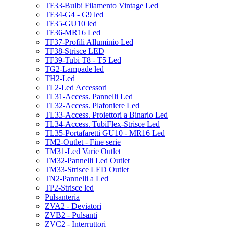
TF33-Bulbi Filamento Vintage Led
TF34-G4 - G9 led
TF35-GU10 led
TF36-MR16 Led
TF37-Profili Alluminio Led
TF38-Strisce LED
TF39-Tubi T8 - T5 Led
TG2-Lampade led
TH2-Led
TL2-Led Accessori
TL31-Access. Pannelli Led
TL32-Access. Plafoniere Led
TL33-Access. Proiettori a Binario Led
TL34-Access. TubiFlex-Strisce Led
TL35-Portafaretti GU10 - MR16 Led
TM2-Outlet - Fine serie
TM31-Led Varie Outlet
TM32-Pannelli Led Outlet
TM33-Strisce LED Outlet
TN2-Pannelli a Led
TP2-Strisce led
Pulsanteria
ZVA2 - Deviatori
ZVB2 - Pulsanti
ZVC2 - Interruttori