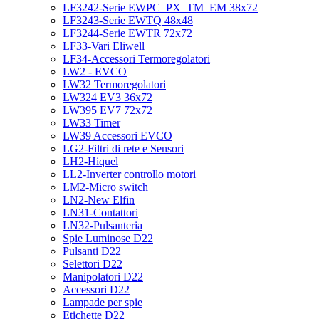
LF3242-Serie EWPC_PX_TM_EM 38x72
LF3243-Serie EWTQ 48x48
LF3244-Serie EWTR 72x72
LF33-Vari Eliwell
LF34-Accessori Termoregolatori
LW2 - EVCO
LW32 Termoregolatori
LW324 EV3 36x72
LW395 EV7 72x72
LW33 Timer
LW39 Accessori EVCO
LG2-Filtri di rete e Sensori
LH2-Hiquel
LL2-Inverter controllo motori
LM2-Micro switch
LN2-New Elfin
LN31-Contattori
LN32-Pulsanteria
Spie Luminose D22
Pulsanti D22
Selettori D22
Manipolatori D22
Accessori D22
Lampade per spie
Etichette D22