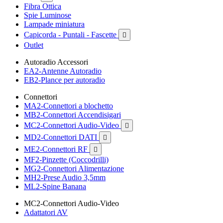
Fibra Ottica
Spie Luminose
Lampade miniatura
Capicorda - Puntali - Fascette

Outlet
Autoradio Accessori
EA2-Antenne Autoradio
EB2-Plance per autoradio
Connettori
MA2-Connettori a blochetto
MB2-Connettori Accendisigari
MC2-Connettori Audio-Video

MD2-Connettori DATI

ME2-Connettori RF

MF2-Pinzette (Coccodrilli)
MG2-Connettori Alimentazione
MH2-Prese Audio 3,5mm
ML2-Spine Banana
MC2-Connettori Audio-Video
Adattatori AV