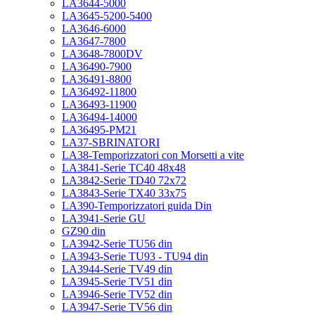
LA3644-5000
LA3645-5200-5400
LA3646-6000
LA3647-7800
LA3648-7800DV
LA36490-7900
LA36491-8800
LA36492-11800
LA36493-11900
LA36494-14000
LA36495-PM21
LA37-SBRINATORI
LA38-Temporizzatori con Morsetti a vite
LA3841-Serie TC40 48x48
LA3842-Serie TD40 72x72
LA3843-Serie TX40 33x75
LA390-Temporizzatori guida Din
LA3941-Serie GU
GZ90 din
LA3942-Serie TU56 din
LA3943-Serie TU93 - TU94 din
LA3944-Serie TV49 din
LA3945-Serie TV51 din
LA3946-Serie TV52 din
LA3947-Serie TV56 din