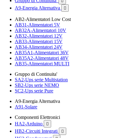
Gruppo di Continuita'

A9-Energia Alternativa

AB2-Alimentatori Low Cost
AB31-Alimentatori 5V
AB32A-Alimentatori 10V
AB32-Alimentatori 12V
AB33-Alimentatori 15V
AB34-Alimentatori 24V
AB35A1-Alimentatori 36V
AB35A2-Alimentatori 48V
AB35-Alimentatori MULTI
Gruppo di Continuita'
SA2-Ups serie Multistation
SB2-Ups serie NEMO
SC2-Ups serie Pure
A9-Energia Alternativa
A91-Solare
Componenti Elettronici
HA2-Arduino

HB2-Circuiti Integrati
