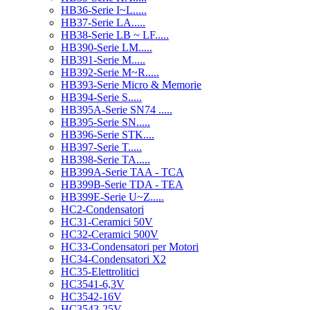
HB36-Serie I~L.....
HB37-Serie LA.....
HB38-Serie LB ~ LF.....
HB390-Serie LM.....
HB391-Serie M.....
HB392-Serie M~R.....
HB393-Serie Micro & Memorie
HB394-Serie S.....
HB395A-Serie SN74 .....
HB395-Serie SN.....
HB396-Serie STK....
HB397-Serie T.....
HB398-Serie TA.....
HB399A-Serie TAA - TCA
HB399B-Serie TDA - TEA
HB399E-Serie U~Z.....
HC2-Condensatori
HC31-Ceramici 50V
HC32-Ceramici 500V
HC33-Condensatori per Motori
HC34-Condensatori X2
HC35-Elettrolitici
HC3541-6,3V
HC3542-16V
HC3543-25V