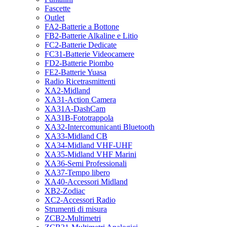
Fascette
Outlet
FA2-Batterie a Bottone
FB2-Batterie Alkaline e Litio
FC2-Batterie Dedicate
FC31-Batterie Videocamere
FD2-Batterie Piombo
FE2-Batterie Yuasa
Radio Ricetrasmittenti
XA2-Midland
XA31-Action Camera
XA31A-DashCam
XA31B-Fototrappola
XA32-Intercomunicanti Bluetooth
XA33-Midland CB
XA34-Midland VHF-UHF
XA35-Midland VHF Marini
XA36-Semi Professionali
XA37-Tempo libero
XA40-Accessori Midland
XB2-Zodiac
XC2-Accessori Radio
Strumenti di misura
ZCB2-Multimetri