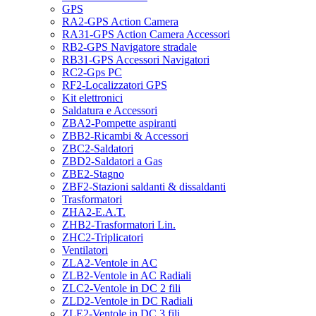
GPS
RA2-GPS Action Camera
RA31-GPS Action Camera Accessori
RB2-GPS Navigatore stradale
RB31-GPS Accessori Navigatori
RC2-Gps PC
RF2-Localizzatori GPS
Kit elettronici
Saldatura e Accessori
ZBA2-Pompette aspiranti
ZBB2-Ricambi & Accessori
ZBC2-Saldatori
ZBD2-Saldatori a Gas
ZBE2-Stagno
ZBF2-Stazioni saldanti & dissaldanti
Trasformatori
ZHA2-E.A.T.
ZHB2-Trasformatori Lin.
ZHC2-Triplicatori
Ventilatori
ZLA2-Ventole in AC
ZLB2-Ventole in AC Radiali
ZLC2-Ventole in DC 2 fili
ZLD2-Ventole in DC Radiali
ZLE2-Ventole in DC 3 fili