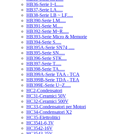
HB36-Serie I~L.....
HB37-Serie LA.....
HB38-Serie LB ~ LF.....
HB390-Serie LM.....
HB391-Serie M.....
HB392-Serie M~R.....
HB393-Serie Micro & Memorie
HB394-Serie S.....
HB395A-Serie SN74 .....
HB395-Serie SN.....
HB396-Serie STK....
HB397-Serie T.....
HB398-Serie TA.....
HB399A-Serie TAA - TCA
HB399B-Serie TDA - TEA
HB399E-Serie U~Z.....
HC2-Condensatori
HC31-Ceramici 50V
HC32-Ceramici 500V
HC33-Condensatori per Motori
HC34-Condensatori X2
HC35-Elettrolitici
HC3541-6,3V
HC3542-16V
HC3543-25V