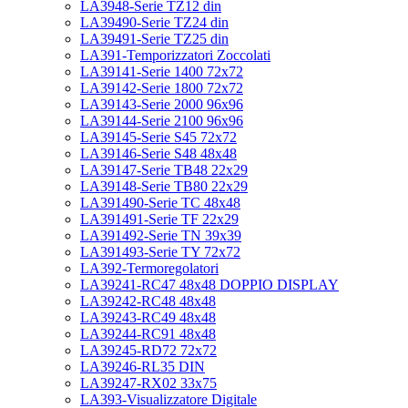
LA3948-Serie TZ12 din
LA39490-Serie TZ24 din
LA39491-Serie TZ25 din
LA391-Temporizzatori Zoccolati
LA39141-Serie 1400 72x72
LA39142-Serie 1800 72x72
LA39143-Serie 2000 96x96
LA39144-Serie 2100 96x96
LA39145-Serie S45 72x72
LA39146-Serie S48 48x48
LA39147-Serie TB48 22x29
LA39148-Serie TB80 22x29
LA391490-Serie TC 48x48
LA391491-Serie TF 22x29
LA391492-Serie TN 39x39
LA391493-Serie TY 72x72
LA392-Termoregolatori
LA39241-RC47 48x48 DOPPIO DISPLAY
LA39242-RC48 48x48
LA39243-RC49 48x48
LA39244-RC91 48x48
LA39245-RD72 72x72
LA39246-RL35 DIN
LA39247-RX02 33x75
LA393-Visualizzatore Digitale