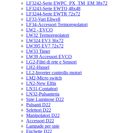
LF3242-Serie EWPC_PX_TM_EM 38x72
LF3243-Serie EWTQ 48x48
LF3244-Serie EWTR 72x72
LF33-Vari Eliwell
LF34-Accessori Termoregolatori
LW2 - EVCO
LW32 Termoregolatori
LW324 EV3 36x72
LW395 EV7 72x72
LW33 Timer
LW39 Accessori EVCO
LG2-Filtri di rete e Sensori
LH2-Hiquel
LL2-Inverter controllo motori
LM2-Micro switch
LN2-New Elfin
LN31-Contattori
LN32-Pulsanteria
Spie Luminose D22
Pulsanti D22
Selettori D22
Manipolatori D22
Accessori D22
Lampade per spie
Etichette D22