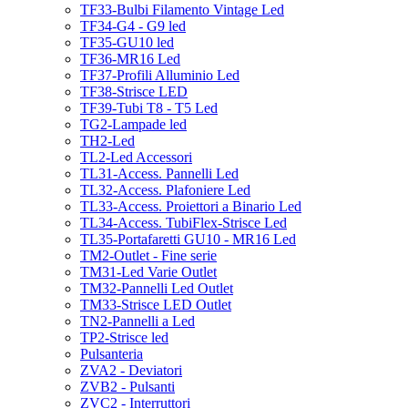
TF33-Bulbi Filamento Vintage Led
TF34-G4 - G9 led
TF35-GU10 led
TF36-MR16 Led
TF37-Profili Alluminio Led
TF38-Strisce LED
TF39-Tubi T8 - T5 Led
TG2-Lampade led
TH2-Led
TL2-Led Accessori
TL31-Access. Pannelli Led
TL32-Access. Plafoniere Led
TL33-Access. Proiettori a Binario Led
TL34-Access. TubiFlex-Strisce Led
TL35-Portafaretti GU10 - MR16 Led
TM2-Outlet - Fine serie
TM31-Led Varie Outlet
TM32-Pannelli Led Outlet
TM33-Strisce LED Outlet
TN2-Pannelli a Led
TP2-Strisce led
Pulsanteria
ZVA2 - Deviatori
ZVB2 - Pulsanti
ZVC2 - Interruttori