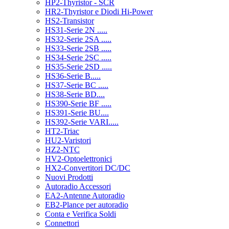
HP2-Thyristor - SCR
HR2-Thyristor e Diodi Hi-Power
HS2-Transistor
HS31-Serie 2N .....
HS32-Serie 2SA .....
HS33-Serie 2SB .....
HS34-Serie 2SC .....
HS35-Serie 2SD .....
HS36-Serie B.....
HS37-Serie BC .....
HS38-Serie BD....
HS390-Serie BF .....
HS391-Serie BU....
HS392-Serie VARI.....
HT2-Triac
HU2-Varistori
HZ2-NTC
HV2-Optoelettronici
HX2-Convertitori DC/DC
Nuovi Prodotti
Autoradio Accessori
EA2-Antenne Autoradio
EB2-Plance per autoradio
Conta e Verifica Soldi
Connettori