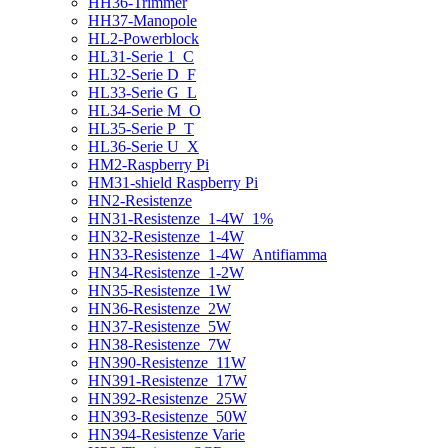
HH36-Trimmer
HH37-Manopole
HL2-Powerblock
HL31-Serie 1_C
HL32-Serie D_F
HL33-Serie G_L
HL34-Serie M_O
HL35-Serie P_T
HL36-Serie U_X
HM2-Raspberry Pi
HM31-shield Raspberry Pi
HN2-Resistenze
HN31-Resistenze_1-4W_1%
HN32-Resistenze_1-4W
HN33-Resistenze_1-4W_Antifiamma
HN34-Resistenze_1-2W
HN35-Resistenze_1W
HN36-Resistenze_2W
HN37-Resistenze_5W
HN38-Resistenze_7W
HN390-Resistenze_11W
HN391-Resistenze_17W
HN392-Resistenze_25W
HN393-Resistenze_50W
HN394-Resistenze Varie