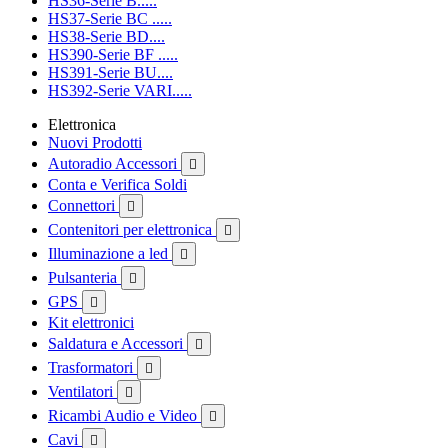
HS36-Serie B.....
HS37-Serie BC .....
HS38-Serie BD....
HS390-Serie BF .....
HS391-Serie BU....
HS392-Serie VARI.....
Elettronica
Nuovi Prodotti
Autoradio Accessori

Conta e Verifica Soldi
Connettori

Contenitori per elettronica

Illuminazione a led

Pulsanteria

GPS

Kit elettronici
Saldatura e Accessori

Trasformatori

Ventilatori

Ricambi Audio e Video

Cavi
