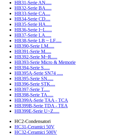
HB31-Serie AN.....
HB32-Serie BA.....
HB33-Serie CA....
HB34-Serie CD....
HB35-Serie HA.....
HB36-Serie I~L.....
HB37-Serie LA.....
HB38-Serie LB ~ LF.....
HB390-Serie LM.....
HB391-Serie M.....
HB392-Serie M~R.....
HB393-Serie Micro & Memorie
HB394-Serie S.....
HB395A-Serie SN74 .....
HB395-Serie SN.....
HB396-Serie STK....
HB397-Serie T.....
HB398-Serie TA.....
HB399A-Serie TAA - TCA
HB399B-Serie TDA - TEA
HB399E-Serie U~Z.....
HC2-Condensatori
HC31-Ceramici 50V
HC32-Ceramici 500V