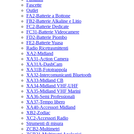
Fascette
Outlet
FA2-Batterie a Bottone
FB2-Batterie Alkaline e Litio
FC2-Batterie Dedicate
FC31-Batterie Videocamere
FD2-Batterie Piombo
FE2-Batterie Yuasa
Radio Ricetrasmittenti
XA2-Midland
XA31-Action Camera
XA31A-DashCam
XA31B-Fototrappola
XA32-Intercomunicanti Bluetooth
XA33-Midland CB
XA34-Midland VHF-UHF
XA35-Midland VHF Marini
XA36-Semi Professionali
XA37-Tempo libero
XA40-Accessori Midland
XB2-Zodiac
XC2-Accessori Radio
Strumenti di misura
ZCB2-Multimetri