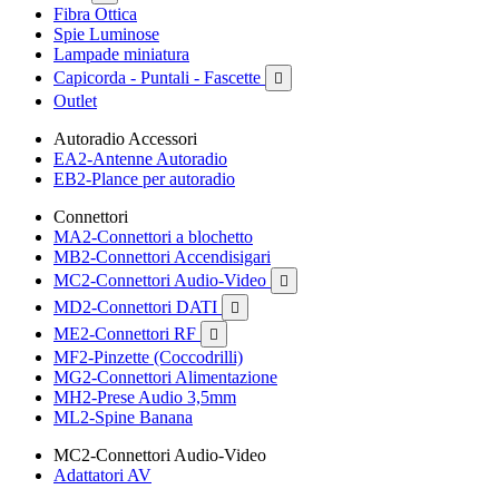
Fibra Ottica
Spie Luminose
Lampade miniatura
Capicorda - Puntali - Fascette

Outlet
Autoradio Accessori
EA2-Antenne Autoradio
EB2-Plance per autoradio
Connettori
MA2-Connettori a blochetto
MB2-Connettori Accendisigari
MC2-Connettori Audio-Video

MD2-Connettori DATI

ME2-Connettori RF

MF2-Pinzette (Coccodrilli)
MG2-Connettori Alimentazione
MH2-Prese Audio 3,5mm
ML2-Spine Banana
MC2-Connettori Audio-Video
Adattatori AV