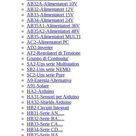
AB32A-Alimentatori 10V
AB32-Alimentatori 12V
AB33-Alimentatori 15V
AB34-Alimentatori 24V
AB35A1-Alimentatori 36V
AB35A2-Alimentatori 48V
AB35-Alimentatori MULTI
AC2-Alimentatori PC
AD2-Inverter
AF2-Regolatori di Tensione
Gruppo di Continuita'
SA2-Ups serie Multistation
SB2-Ups serie NEMO
SC2-Ups serie Pure
A9-Energia Alternativa
A91-Solare
HA2-Arduino
HA31-Sensori per Arduino
HA32-Shields Arduino
HB2-Circuiti Integrati
HB31-Serie AN.....
HB32-Serie BA.....
HB33-Serie CA....
HB34-Serie CD....
HB35-Serie HA.....