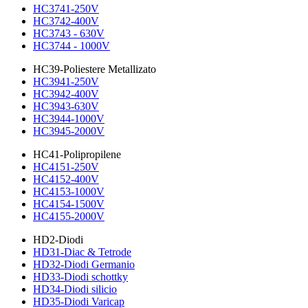
HC3741-250V
HC3742-400V
HC3743 - 630V
HC3744 - 1000V
HC39-Poliestere Metallizato
HC3941-250V
HC3942-400V
HC3943-630V
HC3944-1000V
HC3945-2000V
HC41-Polipropilene
HC4151-250V
HC4152-400V
HC4153-1000V
HC4154-1500V
HC4155-2000V
HD2-Diodi
HD31-Diac & Tetrode
HD32-Diodi Germanio
HD33-Diodi schottky
HD34-Diodi silicio
HD35-Diodi Varicap