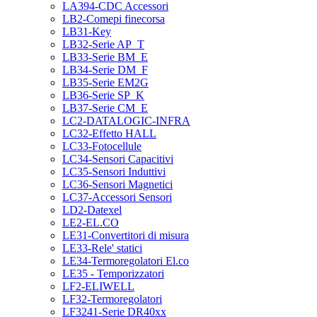
LA394-CDC Accessori
LB2-Comepi finecorsa
LB31-Key
LB32-Serie AP_T
LB33-Serie BM_E
LB34-Serie DM_F
LB35-Serie EM2G
LB36-Serie SP_K
LB37-Serie CM_E
LC2-DATALOGIC-INFRA
LC32-Effetto HALL
LC33-Fotocellule
LC34-Sensori Capacitivi
LC35-Sensori Induttivi
LC36-Sensori Magnetici
LC37-Accessori Sensori
LD2-Datexel
LE2-EL.CO
LE31-Convertitori di misura
LE33-Rele' statici
LE34-Termoregolatori El.co
LE35 - Temporizzatori
LF2-ELIWELL
LF32-Termoregolatori
LF3241-Serie DR40xx