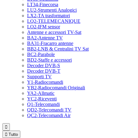
LT34-Finecorsa
LU2-Strumenti Analogici
LX2-TA trasformatori
LQ2-TELEMECANIQUE
LO2-IFM sensor
Antenne e accessori TV-Sat
BA2-Antenne TV
BA31-Fracarro antenne
BB2-LNB & Centralini TV Sat
BC2-Parabole
BD2-Staffe e accessori
Decoder DVB-S
Decoder DVB-T
Supporti TV
Y1-Radiocomandi
YB2-Radiocomandi Originali
YA2-Allmatic
YC2-Riceventi
Q1-Telecomandi
QD2-Telecomandi TV
QC2-Telecomandi Air


Tutto