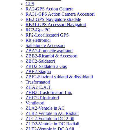
GPS
RA2-GPS Action Camera
RA31-GPS Action Camera Accessori
RB2-GPS Navigatore stradale
RB31-GPS Accessori Navigatori
RC2-Gps PC
RF2-Localizzatori GPS
Kit elettronici
Saldatura e Accessori
ZBA2-Pompette aspiranti
ZBB2-Ricambi & Accessori
ZBC2-Saldatori
ZBD2-Saldatori a Gas
ZBE2-Stagno
ZBF2-Stazioni saldanti & dissaldanti
Trasformatori
ZHA2-E.A.T.
ZHB2-Trasformatori Lin.
ZHC2-Triplicatori
Ventilatori
ZLA2-Ventole in AC
ZLB2-Ventole in AC Radiali
ZLC2-Ventole in DC 2 fili
ZLD2-Ventole in DC Radiali
ZLE2-Ventole in DC 3 fili