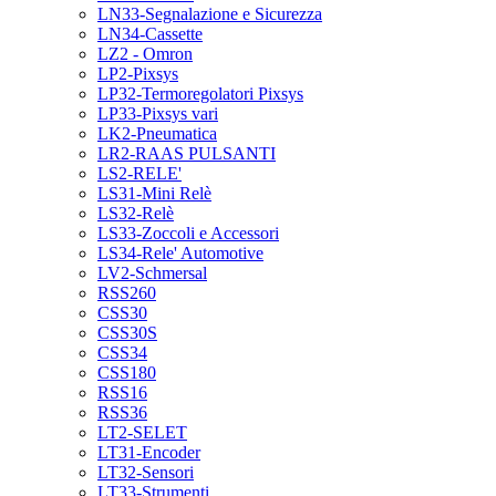
LN33-Segnalazione e Sicurezza
LN34-Cassette
LZ2 - Omron
LP2-Pixsys
LP32-Termoregolatori Pixsys
LP33-Pixsys vari
LK2-Pneumatica
LR2-RAAS PULSANTI
LS2-RELE'
LS31-Mini Relè
LS32-Relè
LS33-Zoccoli e Accessori
LS34-Rele' Automotive
LV2-Schmersal
RSS260
CSS30
CSS30S
CSS34
CSS180
RSS16
RSS36
LT2-SELET
LT31-Encoder
LT32-Sensori
LT33-Strumenti