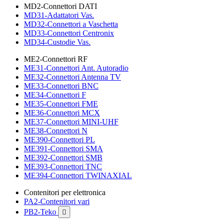
MD2-Connettori DATI
MD31-Adattatori Vas.
MD32-Connettori a Vaschetta
MD33-Connettori Centronix
MD34-Custodie Vas.
ME2-Connettori RF
ME31-Connettori Ant. Autoradio
ME32-Connettori Antenna TV
ME33-Connettori BNC
ME34-Connettori F
ME35-Connettori FME
ME36-Connettori MCX
ME37-Connettori MINI-UHF
ME38-Connettori N
ME390-Connettori PL
ME391-Connettori SMA
ME392-Connettori SMB
ME393-Connettori TNC
ME394-Connettori TWINAXIAL
Contenitori per elettronica
PA2-Contenitori vari
PB2-Teko
