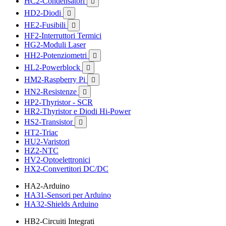
HC2-Condensatori

HD2-Diodi

HE2-Fusibili

HF2-Interruttori Termici
HG2-Moduli Laser
HH2-Potenziometri

HL2-Powerblock

HM2-Raspberry Pi

HN2-Resistenze

HP2-Thyristor - SCR
HR2-Thyristor e Diodi Hi-Power
HS2-Transistor

HT2-Triac
HU2-Varistori
HZ2-NTC
HV2-Optoelettronici
HX2-Convertitori DC/DC
HA2-Arduino
HA31-Sensori per Arduino
HA32-Shields Arduino
HB2-Circuiti Integrati