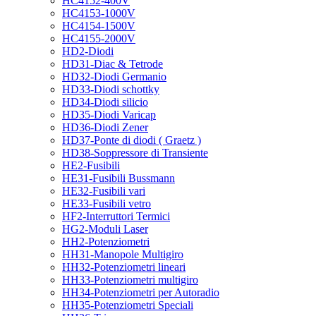
HC4152-400V
HC4153-1000V
HC4154-1500V
HC4155-2000V
HD2-Diodi
HD31-Diac & Tetrode
HD32-Diodi Germanio
HD33-Diodi schottky
HD34-Diodi silicio
HD35-Diodi Varicap
HD36-Diodi Zener
HD37-Ponte di diodi ( Graetz )
HD38-Soppressore di Transiente
HE2-Fusibili
HE31-Fusibili Bussmann
HE32-Fusibili vari
HE33-Fusibili vetro
HF2-Interruttori Termici
HG2-Moduli Laser
HH2-Potenziometri
HH31-Manopole Multigiro
HH32-Potenziometri lineari
HH33-Potenziometri multigiro
HH34-Potenziometri per Autoradio
HH35-Potenziometri Speciali