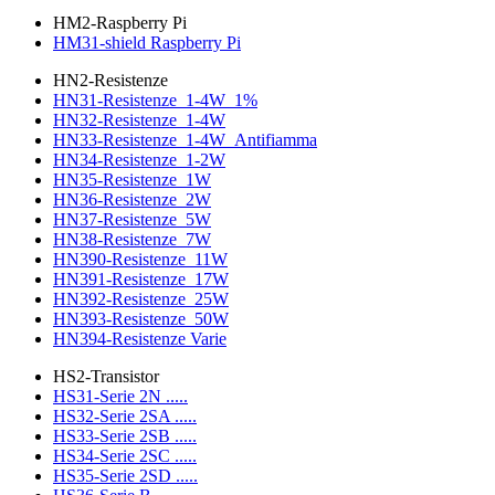
HM2-Raspberry Pi
HM31-shield Raspberry Pi
HN2-Resistenze
HN31-Resistenze_1-4W_1%
HN32-Resistenze_1-4W
HN33-Resistenze_1-4W_Antifiamma
HN34-Resistenze_1-2W
HN35-Resistenze_1W
HN36-Resistenze_2W
HN37-Resistenze_5W
HN38-Resistenze_7W
HN390-Resistenze_11W
HN391-Resistenze_17W
HN392-Resistenze_25W
HN393-Resistenze_50W
HN394-Resistenze Varie
HS2-Transistor
HS31-Serie 2N .....
HS32-Serie 2SA .....
HS33-Serie 2SB .....
HS34-Serie 2SC .....
HS35-Serie 2SD .....