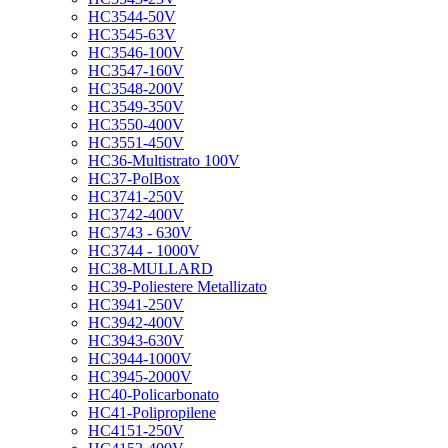
HC3544-50V
HC3545-63V
HC3546-100V
HC3547-160V
HC3548-200V
HC3549-350V
HC3550-400V
HC3551-450V
HC36-Multistrato 100V
HC37-PolBox
HC3741-250V
HC3742-400V
HC3743 - 630V
HC3744 - 1000V
HC38-MULLARD
HC39-Poliestere Metallizato
HC3941-250V
HC3942-400V
HC3943-630V
HC3944-1000V
HC3945-2000V
HC40-Policarbonato
HC41-Polipropilene
HC4151-250V