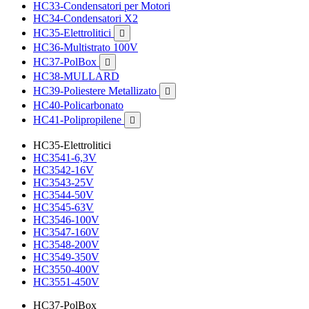
HC33-Condensatori per Motori
HC34-Condensatori X2
HC35-Elettrolitici

HC36-Multistrato 100V
HC37-PolBox

HC38-MULLARD
HC39-Poliestere Metallizato

HC40-Policarbonato
HC41-Polipropilene

HC35-Elettrolitici
HC3541-6,3V
HC3542-16V
HC3543-25V
HC3544-50V
HC3545-63V
HC3546-100V
HC3547-160V
HC3548-200V
HC3549-350V
HC3550-400V
HC3551-450V
HC37-PolBox