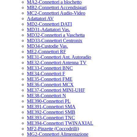
MA2-Connettori a blochetto
MB2-Connettori Accendisigari
MC2-Connettori Audio-Video
Adattatori AV
MD2-Connettori DATI
MD31-Adattatori Vas.
MD32-Connettori a Vaschetta
MD33-Connettori Centronix
MD34-Custodie Vas.
ME2-Connettori RF
ME31-Connettori Ant. Autoradio
ME32-Connettori Antenna TV
ME33-Connettori BNC
ME34-Connettori F
ME35-Connettori FME
ME36-Connettori MCX
ME37-Connettori MINI-UHF
ME38-Connettori N
ME390-Connettori PL
ME391-Connettori SMA
ME392-Connettori SMB
ME393-Connettori TNC
ME394-Connettori TWINAXIAL
MF2-Pinzette (Coccodrilli)
MG2-Connettori Alimentazione