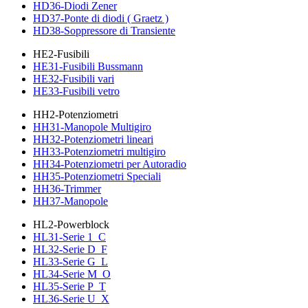
HD36-Diodi Zener
HD37-Ponte di diodi ( Graetz )
HD38-Soppressore di Transiente
HE2-Fusibili
HE31-Fusibili Bussmann
HE32-Fusibili vari
HE33-Fusibili vetro
HH2-Potenziometri
HH31-Manopole Multigiro
HH32-Potenziometri lineari
HH33-Potenziometri multigiro
HH34-Potenziometri per Autoradio
HH35-Potenziometri Speciali
HH36-Trimmer
HH37-Manopole
HL2-Powerblock
HL31-Serie 1_C
HL32-Serie D_F
HL33-Serie G_L
HL34-Serie M_O
HL35-Serie P_T
HL36-Serie U_X