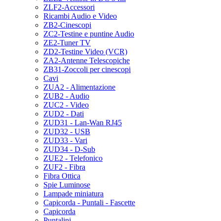
ZLF2-Accessori
Ricambi Audio e Video
ZB2-Cinescopi
ZC2-Testine e puntine Audio
ZE2-Tuner TV
ZD2-Testine Video (VCR)
ZA2-Antenne Telescopiche
ZB31-Zoccoli per cinescopi
Cavi
ZUA2 - Alimentazione
ZUB2 - Audio
ZUC2 - Video
ZUD2 - Dati
ZUD31 - Lan-Wan RJ45
ZUD32 - USB
ZUD33 - Vari
ZUD34 - D-Sub
ZUE2 - Telefonico
ZUF2 - Fibra
Fibra Ottica
Spie Luminose
Lampade miniatura
Capicorda - Puntali - Fascette
Capicorda
Puntalini