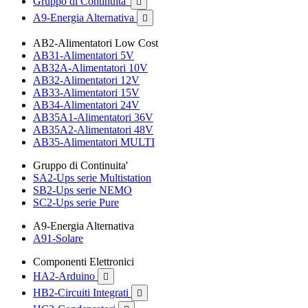
Gruppo di Continuita'

A9-Energia Alternativa

AB2-Alimentatori Low Cost
AB31-Alimentatori 5V
AB32A-Alimentatori 10V
AB32-Alimentatori 12V
AB33-Alimentatori 15V
AB34-Alimentatori 24V
AB35A1-Alimentatori 36V
AB35A2-Alimentatori 48V
AB35-Alimentatori MULTI
Gruppo di Continuita'
SA2-Ups serie Multistation
SB2-Ups serie NEMO
SC2-Ups serie Pure
A9-Energia Alternativa
A91-Solare
Componenti Elettronici
HA2-Arduino

HB2-Circuiti Integrati
