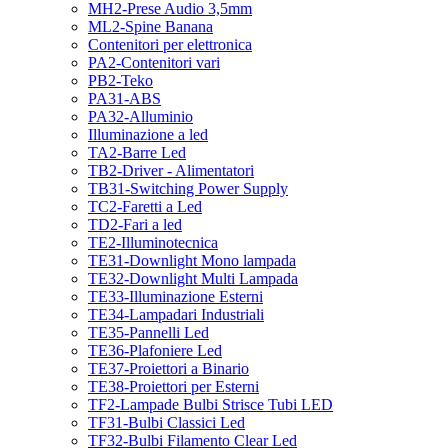
MH2-Prese Audio 3,5mm
ML2-Spine Banana
Contenitori per elettronica
PA2-Contenitori vari
PB2-Teko
PA31-ABS
PA32-Alluminio
Illuminazione a led
TA2-Barre Led
TB2-Driver - Alimentatori
TB31-Switching Power Supply
TC2-Faretti a Led
TD2-Fari a led
TE2-Illuminotecnica
TE31-Downlight Mono lampada
TE32-Downlight Multi Lampada
TE33-Illuminazione Esterni
TE34-Lampadari Industriali
TE35-Pannelli Led
TE36-Plafoniere Led
TE37-Proiettori a Binario
TE38-Proiettori per Esterni
TF2-Lampade Bulbi Strisce Tubi LED
TF31-Bulbi Classici Led
TF32-Bulbi Filamento Clear Led