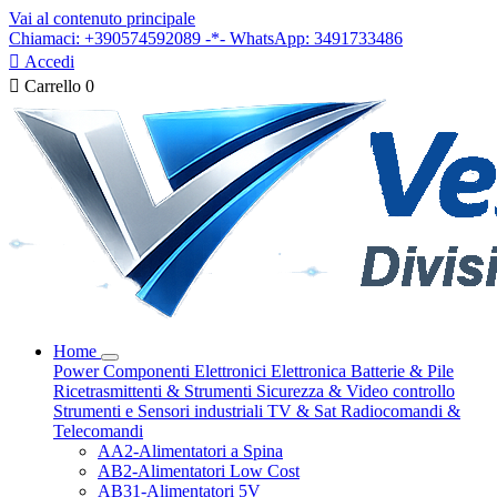
Vai al contenuto principale
Chiamaci: +390574592089 -*- WhatsApp: 3491733486

Accedi

Carrello
0
Home
Power
Componenti Elettronici
Elettronica
Batterie & Pile
Ricetrasmittenti & Strumenti
Sicurezza & Video controllo
Strumenti e Sensori industriali
TV & Sat
Radiocomandi &
Telecomandi
AA2-Alimentatori a Spina
AB2-Alimentatori Low Cost
AB31-Alimentatori 5V