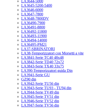
LA3644-5000
LA3645-5200-5400
LA3646-6000
LA3647-7800
LA3648-7800DV
LA36490-7900
LA36491-8800
LA36492-11800
LA36493-11900
LA36494-14000
LA36495-PM21
LA37-SBRINATORI
LA38-Temporizzatori con Morsetti a vite
LA3841-Serie TC40 48x48
LA3842-Serie TD40 72x72
LA3843-Serie TX40 33x75
LA390-Temporizzatori guida Din
LA3941-Serie GU
GZ90 din
LA3942-Serie TU56 din
LA3943-Serie TU93 - TU94 din
LA3944-Serie TV49 din
LA3945-Serie TV51 din
LA3946-Serie TV52 din
LA3947-Serie TV56 din