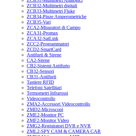
ZCB31-Multimetri Analogici
ZCB32-Multimetri digitali
ZCB33-Multimetri Fluke
ZCB34-Pinze Amperometriche
ZCB35-Vari
ZCA2-Misuratori di Campo
ZCA31-Promax
ZCA32-SatLink
ZCC2-Programmatori
ZCD2-SmartCard
Antifurti & Sirene
CA2-Sirene
CB2-Sistemi Antifurto
CB32-Sensori
CB31-Antifurti
Tastiere RFID
Telefoni Satellitari
Termometri Infrarossi
Videocontrollo
ZMA2-Accessori Videocontrollo
ZMD2-Microscopi
ZME2-Monitor PC
ZMF2-Monitor Video
ZMG2-Registratori DVR e NVR
ZML2-SPY CAM & CAMERA CAR