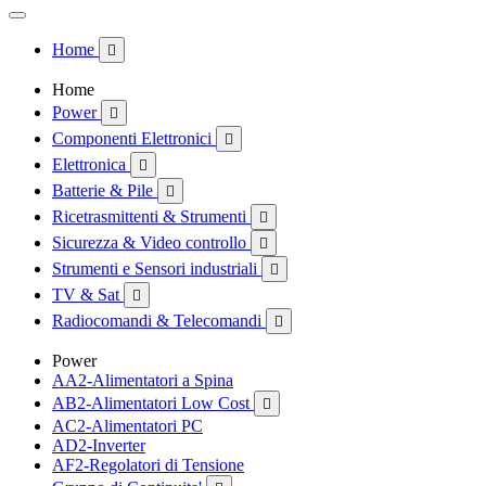
Home

Home
Power

Componenti Elettronici

Elettronica

Batterie & Pile

Ricetrasmittenti & Strumenti

Sicurezza & Video controllo

Strumenti e Sensori industriali

TV & Sat

Radiocomandi & Telecomandi

Power
AA2-Alimentatori a Spina
AB2-Alimentatori Low Cost

AC2-Alimentatori PC
AD2-Inverter
AF2-Regolatori di Tensione