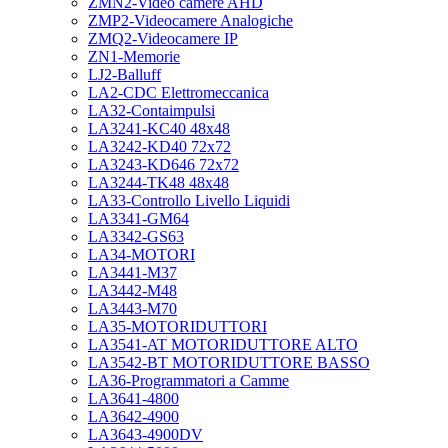
ZMN2-Video camere AHD
ZMP2-Videocamere Analogiche
ZMQ2-Videocamere IP
ZN1-Memorie
LJ2-Balluff
LA2-CDC Elettromeccanica
LA32-Contaimpulsi
LA3241-KC40 48x48
LA3242-KD40 72x72
LA3243-KD646 72x72
LA3244-TK48 48x48
LA33-Controllo Livello Liquidi
LA3341-GM64
LA3342-GS63
LA34-MOTORI
LA3441-M37
LA3442-M48
LA3443-M70
LA35-MOTORIDUTTORI
LA3541-AT MOTORIDUTTORE ALTO
LA3542-BT MOTORIDUTTORE BASSO
LA36-Programmatori a Camme
LA3641-4800
LA3642-4900
LA3643-4900DV