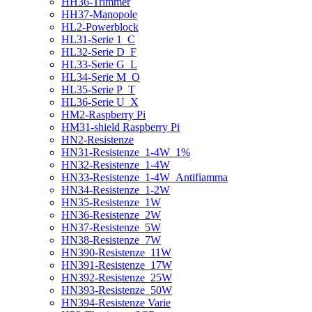
HH36-Trimmer
HH37-Manopole
HL2-Powerblock
HL31-Serie 1_C
HL32-Serie D_F
HL33-Serie G_L
HL34-Serie M_O
HL35-Serie P_T
HL36-Serie U_X
HM2-Raspberry Pi
HM31-shield Raspberry Pi
HN2-Resistenze
HN31-Resistenze_1-4W_1%
HN32-Resistenze_1-4W
HN33-Resistenze_1-4W_Antifiamma
HN34-Resistenze_1-2W
HN35-Resistenze_1W
HN36-Resistenze_2W
HN37-Resistenze_5W
HN38-Resistenze_7W
HN390-Resistenze_11W
HN391-Resistenze_17W
HN392-Resistenze_25W
HN393-Resistenze_50W
HN394-Resistenze Varie