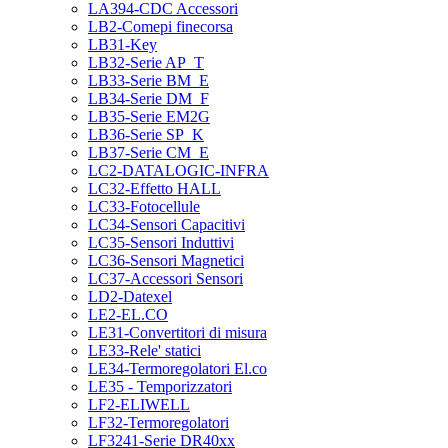
LA394-CDC Accessori
LB2-Comepi finecorsa
LB31-Key
LB32-Serie AP_T
LB33-Serie BM_E
LB34-Serie DM_F
LB35-Serie EM2G
LB36-Serie SP_K
LB37-Serie CM_E
LC2-DATALOGIC-INFRA
LC32-Effetto HALL
LC33-Fotocellule
LC34-Sensori Capacitivi
LC35-Sensori Induttivi
LC36-Sensori Magnetici
LC37-Accessori Sensori
LD2-Datexel
LE2-EL.CO
LE31-Convertitori di misura
LE33-Rele' statici
LE34-Termoregolatori El.co
LE35 - Temporizzatori
LF2-ELIWELL
LF32-Termoregolatori
LF3241-Serie DR40xx