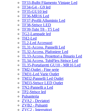
TF33-Bulbi Filamento Vintage Led
TF34-G4 - G9 led
TF35-GU10 led
TF36-MR16 Led
TF37-Profili Alluminio Led
TF38-Strisce LED
TF39-Tubi T8 - T5 Led
TG2-Lampade led
TH2-Led
TL2-Led Accessori
TL31-Access. Pannelli Led
TL32-Access. Plafoniere Led
TL33-Access. Proiettori a Binario Led
TL34-Access. TubiFlex-Strisce Led
TL35-Portafaretti GU10 - MR16 Led
TM2-Outlet - Fine serie
TM31-Led Varie Outlet
TM32-Pannelli Led Outlet
TM33-Strisce LED Outlet
TN2-Pannelli a Led
TP2-Strisce led
Pulsanteria
ZVA2 - Deviatori
ZVB2 - Pulsanti
ZVC2 - Interruttori