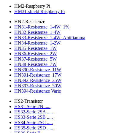
HM2-Raspberry Pi
HM31-shield Raspberry Pi
HN2-Resistenze
HN31-Resistenze_1-4W_1%
HN32-Resistenze_1-4W
HN33-Resistenze_1-4W_Antifiamma
HN34-Resistenze_1-2W
HN35-Resistenze_1W
HN36-Resistenze_2W
HN37-Resistenze_5W
HN38-Resistenze_7W
HN390-Resistenze_11W
HN391-Resistenze_17W
HN392-Resistenze_25W
HN393-Resistenze_50W
HN394-Resistenze Varie
HS2-Transistor
HS31-Serie 2N .....
HS32-Serie 2SA .....
HS33-Serie 2SB .....
HS34-Serie 2SC .....
HS35-Serie 2SD .....