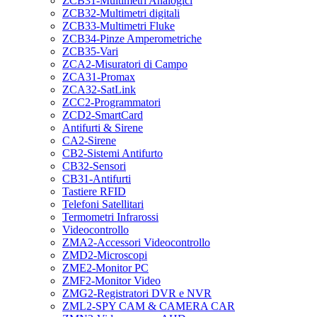
ZCB31-Multimetri Analogici
ZCB32-Multimetri digitali
ZCB33-Multimetri Fluke
ZCB34-Pinze Amperometriche
ZCB35-Vari
ZCA2-Misuratori di Campo
ZCA31-Promax
ZCA32-SatLink
ZCC2-Programmatori
ZCD2-SmartCard
Antifurti & Sirene
CA2-Sirene
CB2-Sistemi Antifurto
CB32-Sensori
CB31-Antifurti
Tastiere RFID
Telefoni Satellitari
Termometri Infrarossi
Videocontrollo
ZMA2-Accessori Videocontrollo
ZMD2-Microscopi
ZME2-Monitor PC
ZMF2-Monitor Video
ZMG2-Registratori DVR e NVR
ZML2-SPY CAM & CAMERA CAR