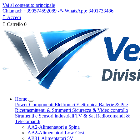
Vai al contenuto principale
Chiamaci: +390574592089 -*- WhatsApp: 3491733486

Accedi

Carrello
0
Home
Power
Componenti Elettronici
Elettronica
Batterie & Pile
Ricetrasmittenti & Strumenti
Sicurezza & Video controllo
Strumenti e Sensori industriali
TV & Sat
Radiocomandi &
Telecomandi
AA2-Alimentatori a Spina
AB2-Alimentatori Low Cost
AB31-Alimentatori 5V