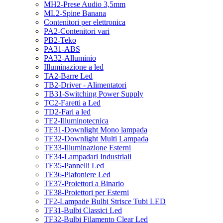
MH2-Prese Audio 3,5mm
ML2-Spine Banana
Contenitori per elettronica
PA2-Contenitori vari
PB2-Teko
PA31-ABS
PA32-Alluminio
Illuminazione a led
TA2-Barre Led
TB2-Driver - Alimentatori
TB31-Switching Power Supply
TC2-Faretti a Led
TD2-Fari a led
TE2-Illuminotecnica
TE31-Downlight Mono lampada
TE32-Downlight Multi Lampada
TE33-Illuminazione Esterni
TE34-Lampadari Industriali
TE35-Pannelli Led
TE36-Plafoniere Led
TE37-Proiettori a Binario
TE38-Proiettori per Esterni
TF2-Lampade Bulbi Strisce Tubi LED
TF31-Bulbi Classici Led
TF32-Bulbi Filamento Clear Led