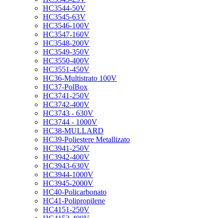
HC3544-50V
HC3545-63V
HC3546-100V
HC3547-160V
HC3548-200V
HC3549-350V
HC3550-400V
HC3551-450V
HC36-Multistrato 100V
HC37-PolBox
HC3741-250V
HC3742-400V
HC3743 - 630V
HC3744 - 1000V
HC38-MULLARD
HC39-Poliestere Metallizato
HC3941-250V
HC3942-400V
HC3943-630V
HC3944-1000V
HC3945-2000V
HC40-Policarbonato
HC41-Polipropilene
HC4151-250V