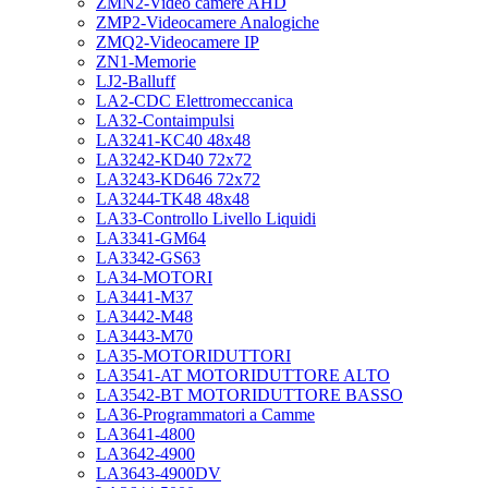
ZMN2-Video camere AHD
ZMP2-Videocamere Analogiche
ZMQ2-Videocamere IP
ZN1-Memorie
LJ2-Balluff
LA2-CDC Elettromeccanica
LA32-Contaimpulsi
LA3241-KC40 48x48
LA3242-KD40 72x72
LA3243-KD646 72x72
LA3244-TK48 48x48
LA33-Controllo Livello Liquidi
LA3341-GM64
LA3342-GS63
LA34-MOTORI
LA3441-M37
LA3442-M48
LA3443-M70
LA35-MOTORIDUTTORI
LA3541-AT MOTORIDUTTORE ALTO
LA3542-BT MOTORIDUTTORE BASSO
LA36-Programmatori a Camme
LA3641-4800
LA3642-4900
LA3643-4900DV