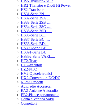
HP2-Thyristor - SCR
HR2-Thyristor e Diodi Hi-Power
HS2-Transistor
HS31-Serie 2N .....
HS32-Serie 2SA .....
HS33-Serie 2SB .....
HS34-Serie 2SC .....
HS35-Serie 2SD .....
HS36-Serie B.....
HS37-Serie BC .....
HS38-Serie BD....
HS390-Serie BF .....
HS391-Serie BU....
HS392-Serie VARI.....
HT2-Triac
HU2-Varistori
HZ2-NTC
HV2-Optoelettronici
HX2-Convertitori DC/DC
Nuovi Prodotti
Autoradio Accessori
EA2-Antenne Autoradio
EB2-Plance per autoradio
Conta e Verifica Soldi
Connettori