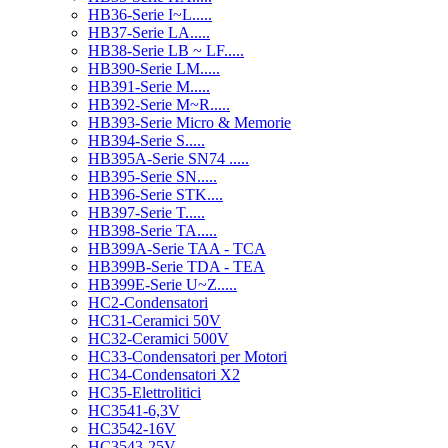
HB36-Serie I~L.....
HB37-Serie LA.....
HB38-Serie LB ~ LF.....
HB390-Serie LM.....
HB391-Serie M.....
HB392-Serie M~R.....
HB393-Serie Micro & Memorie
HB394-Serie S.....
HB395A-Serie SN74 .....
HB395-Serie SN.....
HB396-Serie STK....
HB397-Serie T.....
HB398-Serie TA.....
HB399A-Serie TAA - TCA
HB399B-Serie TDA - TEA
HB399E-Serie U~Z.....
HC2-Condensatori
HC31-Ceramici 50V
HC32-Ceramici 500V
HC33-Condensatori per Motori
HC34-Condensatori X2
HC35-Elettrolitici
HC3541-6,3V
HC3542-16V
HC3543-25V