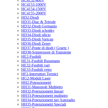
HC4152-400V
HC4153-1000V
HC4154-1500V
HC4155-2000V
HD2-Diodi
HD31-Diac & Tetrode
HD32-Diodi Germanio
HD33-Diodi schottky
HD34-Diodi silicio
HD35-Diodi Varicap
HD36-Diodi Zener
HD37-Ponte di diodi ( Graetz )
HD38-Soppressore di Transiente
HE2-Fusibili
HE31-Fusibili Bussmann
HE32-Fusibili vari
HE33-Fusibili vetro
HF2-Interruttori Termici
HG2-Moduli Laser
HH2-Potenziometri
HH31-Manopole Multigiro
HH32-Potenziometri lineari
HH33-Potenziometri multigiro
HH34-Potenziometri per Autoradio
HH35-Potenziometri Speciali