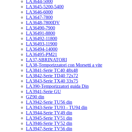
LA3644-5000
LA3645-5200-5400
LA3646-6000
LA3647-7800
LA3648-7800DV
LA36490-7900
LA36491-8800
LA36492-11800
LA36493-11900
LA36494-14000
LA36495-PM21
LA37-SBRINATORI
LA38-Temporizzatori con Morsetti a vite
LA3841-Serie TC40 48x48
LA3842-Serie TD40 72x72
LA3843-Serie TX40 33x75
LA390-Temporizzatori guida Din
LA3941-Serie GU
GZ90 din
LA3942-Serie TU56 din
LA3943-Serie TU93 - TU94 din
LA3944-Serie TV49 din
LA3945-Serie TV51 din
LA3946-Serie TV52 din
LA3947-Serie TV56 din