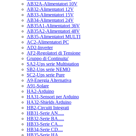
AB32A-Alimentatori 10V
AB32-Alimentatori 12V
AB33-Alimentatori 15V
AB34-Alimentatori 24V
AB35A1-Alimentatori 36V
AB35A2-Alimentatori 48V
AB35-Alimentatori MULTI
AC2-Alimentatori PC
AD2-Inverter
AF2-Regolatori di Tensione
Gruppo di Continuita'
SA2-Ups serie Multistation
SB2-Ups serie NEMO
SC2-Ups serie Pure
A9-Energia Alternativa
A91-Solare
HA2-Arduino
HA31-Sensori per Arduino
HA32-Shields Arduino
HB2-Circuiti Integrati
HB31-Serie AN.....
HB32-Serie BA.....
HB33-Serie CA....
HB34-Serie CD....
HB35-Serie HA.....