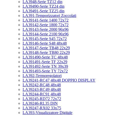
LA3948-Serie TZ12 din
LA39490-Serie TZ24 din
LA39491-Serie TZ25 din
LA391-Temporizzatori Zoccolati
LA39141-Serie 1400 72x72
LA39142-Serie 1800 72x72
LA39143-Serie 2000 96x96
LA39144-Serie 2100 96x96
LA39145-Serie S45 72x72
LA39146-Serie S48 48x48
LA39147-Serie TB48 22x29
LA39148-Serie TB80 22x29
LA391490-Serie TC 48x48
LA391491-Serie TF 22x29
LA391492-Serie TN 39x39
LA391493-Serie TY 72x72
LA392-Termoregolatori
LA39241-RC47 48x48 DOPPIO DISPLAY
LA39242-RC48 48x48
LA39243-RC49 48x48
LA39244-RC91 48x48
LA39245-RD72 72x72
LA39246-RL35 DIN
LA39247-RX02 33x75
LA393-Visualizzatore Digitale