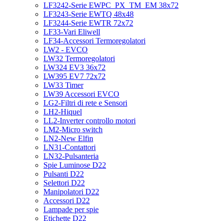
LF3242-Serie EWPC_PX_TM_EM 38x72
LF3243-Serie EWTQ 48x48
LF3244-Serie EWTR 72x72
LF33-Vari Eliwell
LF34-Accessori Termoregolatori
LW2 - EVCO
LW32 Termoregolatori
LW324 EV3 36x72
LW395 EV7 72x72
LW33 Timer
LW39 Accessori EVCO
LG2-Filtri di rete e Sensori
LH2-Hiquel
LL2-Inverter controllo motori
LM2-Micro switch
LN2-New Elfin
LN31-Contattori
LN32-Pulsanteria
Spie Luminose D22
Pulsanti D22
Selettori D22
Manipolatori D22
Accessori D22
Lampade per spie
Etichette D22