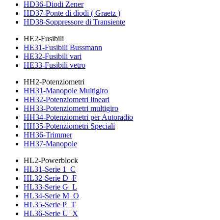
HD36-Diodi Zener
HD37-Ponte di diodi ( Graetz )
HD38-Soppressore di Transiente
HE2-Fusibili
HE31-Fusibili Bussmann
HE32-Fusibili vari
HE33-Fusibili vetro
HH2-Potenziometri
HH31-Manopole Multigiro
HH32-Potenziometri lineari
HH33-Potenziometri multigiro
HH34-Potenziometri per Autoradio
HH35-Potenziometri Speciali
HH36-Trimmer
HH37-Manopole
HL2-Powerblock
HL31-Serie 1_C
HL32-Serie D_F
HL33-Serie G_L
HL34-Serie M_O
HL35-Serie P_T
HL36-Serie U_X