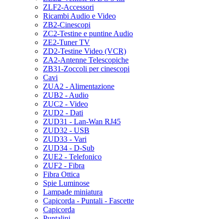
ZLF2-Accessori
Ricambi Audio e Video
ZB2-Cinescopi
ZC2-Testine e puntine Audio
ZE2-Tuner TV
ZD2-Testine Video (VCR)
ZA2-Antenne Telescopiche
ZB31-Zoccoli per cinescopi
Cavi
ZUA2 - Alimentazione
ZUB2 - Audio
ZUC2 - Video
ZUD2 - Dati
ZUD31 - Lan-Wan RJ45
ZUD32 - USB
ZUD33 - Vari
ZUD34 - D-Sub
ZUE2 - Telefonico
ZUF2 - Fibra
Fibra Ottica
Spie Luminose
Lampade miniatura
Capicorda - Puntali - Fascette
Capicorda
Puntalini