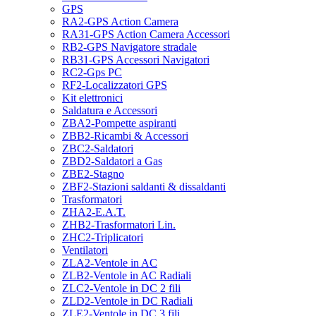
GPS
RA2-GPS Action Camera
RA31-GPS Action Camera Accessori
RB2-GPS Navigatore stradale
RB31-GPS Accessori Navigatori
RC2-Gps PC
RF2-Localizzatori GPS
Kit elettronici
Saldatura e Accessori
ZBA2-Pompette aspiranti
ZBB2-Ricambi & Accessori
ZBC2-Saldatori
ZBD2-Saldatori a Gas
ZBE2-Stagno
ZBF2-Stazioni saldanti & dissaldanti
Trasformatori
ZHA2-E.A.T.
ZHB2-Trasformatori Lin.
ZHC2-Triplicatori
Ventilatori
ZLA2-Ventole in AC
ZLB2-Ventole in AC Radiali
ZLC2-Ventole in DC 2 fili
ZLD2-Ventole in DC Radiali
ZLE2-Ventole in DC 3 fili