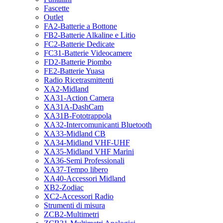
Fascette
Outlet
FA2-Batterie a Bottone
FB2-Batterie Alkaline e Litio
FC2-Batterie Dedicate
FC31-Batterie Videocamere
FD2-Batterie Piombo
FE2-Batterie Yuasa
Radio Ricetrasmittenti
XA2-Midland
XA31-Action Camera
XA31A-DashCam
XA31B-Fototrappola
XA32-Intercomunicanti Bluetooth
XA33-Midland CB
XA34-Midland VHF-UHF
XA35-Midland VHF Marini
XA36-Semi Professionali
XA37-Tempo libero
XA40-Accessori Midland
XB2-Zodiac
XC2-Accessori Radio
Strumenti di misura
ZCB2-Multimetri