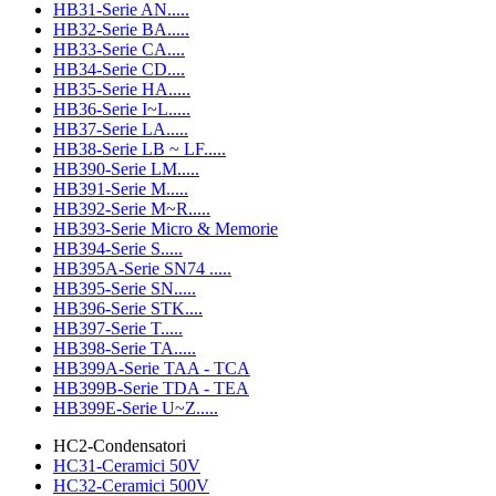
HB31-Serie AN.....
HB32-Serie BA.....
HB33-Serie CA....
HB34-Serie CD....
HB35-Serie HA.....
HB36-Serie I~L.....
HB37-Serie LA.....
HB38-Serie LB ~ LF.....
HB390-Serie LM.....
HB391-Serie M.....
HB392-Serie M~R.....
HB393-Serie Micro & Memorie
HB394-Serie S.....
HB395A-Serie SN74 .....
HB395-Serie SN.....
HB396-Serie STK....
HB397-Serie T.....
HB398-Serie TA.....
HB399A-Serie TAA - TCA
HB399B-Serie TDA - TEA
HB399E-Serie U~Z.....
HC2-Condensatori
HC31-Ceramici 50V
HC32-Ceramici 500V