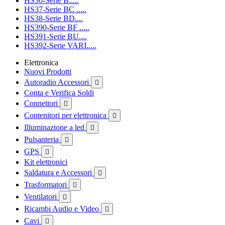
HS36-Serie B.....
HS37-Serie BC .....
HS38-Serie BD....
HS390-Serie BF .....
HS391-Serie BU....
HS392-Serie VARI.....
Elettronica
Nuovi Prodotti
Autoradio Accessori

Conta e Verifica Soldi
Connettori

Contenitori per elettronica

Illuminazione a led

Pulsanteria

GPS

Kit elettronici
Saldatura e Accessori

Trasformatori

Ventilatori

Ricambi Audio e Video

Cavi
