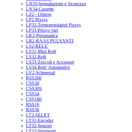
LN33-Segnalazione e Sicurezza
LN34-Cassette
LZ2 - Omron
LP2-Pixsys
LP32-Termoregolatori Pixsys
LP33-Pixsys vari
LK2-Pneumatica
LR2-RAAS PULSANTI
LS2-RELE'
LS31-Mini Relè
LS32-Relè
LS33-Zoccoli e Accessori
LS34-Rele' Automotive
LV2-Schmersal
RSS260
CSS30
CSS30S
CSS34
CSS180
RSS16
RSS36
LT2-SELET
LT31-Encoder
LT32-Sensori
LT33-Strumenti