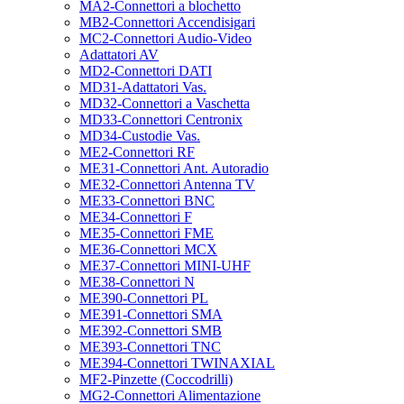
MA2-Connettori a blochetto
MB2-Connettori Accendisigari
MC2-Connettori Audio-Video
Adattatori AV
MD2-Connettori DATI
MD31-Adattatori Vas.
MD32-Connettori a Vaschetta
MD33-Connettori Centronix
MD34-Custodie Vas.
ME2-Connettori RF
ME31-Connettori Ant. Autoradio
ME32-Connettori Antenna TV
ME33-Connettori BNC
ME34-Connettori F
ME35-Connettori FME
ME36-Connettori MCX
ME37-Connettori MINI-UHF
ME38-Connettori N
ME390-Connettori PL
ME391-Connettori SMA
ME392-Connettori SMB
ME393-Connettori TNC
ME394-Connettori TWINAXIAL
MF2-Pinzette (Coccodrilli)
MG2-Connettori Alimentazione