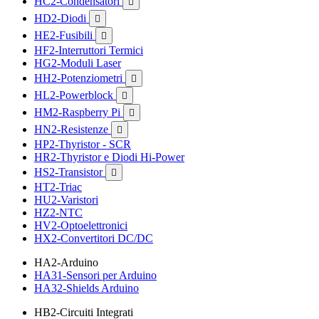
HC2-Condensatori

HD2-Diodi

HE2-Fusibili

HF2-Interruttori Termici
HG2-Moduli Laser
HH2-Potenziometri

HL2-Powerblock

HM2-Raspberry Pi

HN2-Resistenze

HP2-Thyristor - SCR
HR2-Thyristor e Diodi Hi-Power
HS2-Transistor

HT2-Triac
HU2-Varistori
HZ2-NTC
HV2-Optoelettronici
HX2-Convertitori DC/DC
HA2-Arduino
HA31-Sensori per Arduino
HA32-Shields Arduino
HB2-Circuiti Integrati