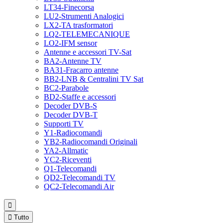
LT34-Finecorsa
LU2-Strumenti Analogici
LX2-TA trasformatori
LQ2-TELEMECANIQUE
LO2-IFM sensor
Antenne e accessori TV-Sat
BA2-Antenne TV
BA31-Fracarro antenne
BB2-LNB & Centralini TV Sat
BC2-Parabole
BD2-Staffe e accessori
Decoder DVB-S
Decoder DVB-T
Supporti TV
Y1-Radiocomandi
YB2-Radiocomandi Originali
YA2-Allmatic
YC2-Riceventi
Q1-Telecomandi
QD2-Telecomandi TV
QC2-Telecomandi Air


Tutto