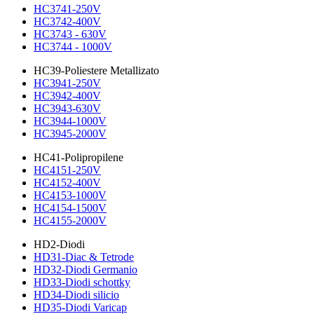
HC3741-250V
HC3742-400V
HC3743 - 630V
HC3744 - 1000V
HC39-Poliestere Metallizato
HC3941-250V
HC3942-400V
HC3943-630V
HC3944-1000V
HC3945-2000V
HC41-Polipropilene
HC4151-250V
HC4152-400V
HC4153-1000V
HC4154-1500V
HC4155-2000V
HD2-Diodi
HD31-Diac & Tetrode
HD32-Diodi Germanio
HD33-Diodi schottky
HD34-Diodi silicio
HD35-Diodi Varicap