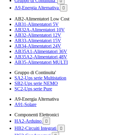
Gruppo di Continuita'

A9-Energia Alternativa

AB2-Alimentatori Low Cost
AB31-Alimentatori 5V
AB32A-Alimentatori 10V
AB32-Alimentatori 12V
AB33-Alimentatori 15V
AB34-Alimentatori 24V
AB35A1-Alimentatori 36V
AB35A2-Alimentatori 48V
AB35-Alimentatori MULTI
Gruppo di Continuita'
SA2-Ups serie Multistation
SB2-Ups serie NEMO
SC2-Ups serie Pure
A9-Energia Alternativa
A91-Solare
Componenti Elettronici
HA2-Arduino

HB2-Circuiti Integrati
