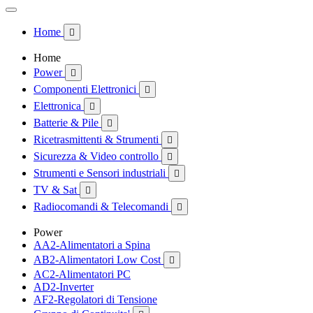
Home

Home
Power

Componenti Elettronici

Elettronica

Batterie & Pile

Ricetrasmittenti & Strumenti

Sicurezza & Video controllo

Strumenti e Sensori industriali

TV & Sat

Radiocomandi & Telecomandi

Power
AA2-Alimentatori a Spina
AB2-Alimentatori Low Cost

AC2-Alimentatori PC
AD2-Inverter
AF2-Regolatori di Tensione