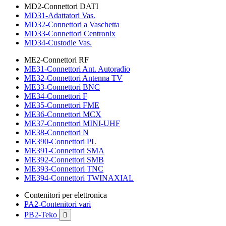
MD2-Connettori DATI
MD31-Adattatori Vas.
MD32-Connettori a Vaschetta
MD33-Connettori Centronix
MD34-Custodie Vas.
ME2-Connettori RF
ME31-Connettori Ant. Autoradio
ME32-Connettori Antenna TV
ME33-Connettori BNC
ME34-Connettori F
ME35-Connettori FME
ME36-Connettori MCX
ME37-Connettori MINI-UHF
ME38-Connettori N
ME390-Connettori PL
ME391-Connettori SMA
ME392-Connettori SMB
ME393-Connettori TNC
ME394-Connettori TWINAXIAL
Contenitori per elettronica
PA2-Contenitori vari
PB2-Teko
