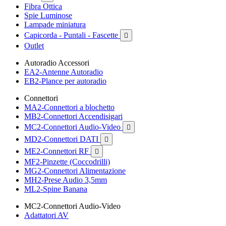
Fibra Ottica
Spie Luminose
Lampade miniatura
Capicorda - Puntali - Fascette

Outlet
Autoradio Accessori
EA2-Antenne Autoradio
EB2-Plance per autoradio
Connettori
MA2-Connettori a blochetto
MB2-Connettori Accendisigari
MC2-Connettori Audio-Video

MD2-Connettori DATI

ME2-Connettori RF

MF2-Pinzette (Coccodrilli)
MG2-Connettori Alimentazione
MH2-Prese Audio 3,5mm
ML2-Spine Banana
MC2-Connettori Audio-Video
Adattatori AV