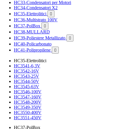
HC33-Condensatori per Motori
HC34-Condensatori X2
HC35-Elettrolitici

HC36-Multistrato 100V
HC37-PolBox

HC38-MULLARD
HC39-Poliestere Metallizato

HC40-Policarbonato
HC41-Polipropilene

HC35-Elettrolitici
HC3541-6,3V
HC3542-16V
HC3543-25V
HC3544-50V
HC3545-63V
HC3546-100V
HC3547-160V
HC3548-200V
HC3549-350V
HC3550-400V
HC3551-450V
HC37-PolBox