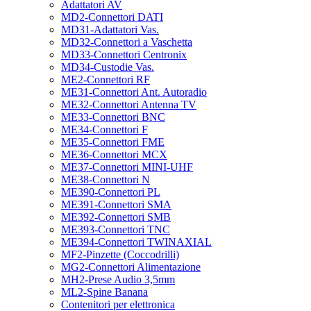
Adattatori AV
MD2-Connettori DATI
MD31-Adattatori Vas.
MD32-Connettori a Vaschetta
MD33-Connettori Centronix
MD34-Custodie Vas.
ME2-Connettori RF
ME31-Connettori Ant. Autoradio
ME32-Connettori Antenna TV
ME33-Connettori BNC
ME34-Connettori F
ME35-Connettori FME
ME36-Connettori MCX
ME37-Connettori MINI-UHF
ME38-Connettori N
ME390-Connettori PL
ME391-Connettori SMA
ME392-Connettori SMB
ME393-Connettori TNC
ME394-Connettori TWINAXIAL
MF2-Pinzette (Coccodrilli)
MG2-Connettori Alimentazione
MH2-Prese Audio 3,5mm
ML2-Spine Banana
Contenitori per elettronica