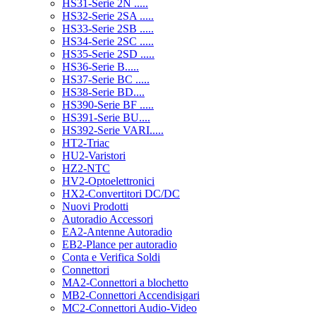
HS31-Serie 2N .....
HS32-Serie 2SA .....
HS33-Serie 2SB .....
HS34-Serie 2SC .....
HS35-Serie 2SD .....
HS36-Serie B.....
HS37-Serie BC .....
HS38-Serie BD....
HS390-Serie BF .....
HS391-Serie BU....
HS392-Serie VARI.....
HT2-Triac
HU2-Varistori
HZ2-NTC
HV2-Optoelettronici
HX2-Convertitori DC/DC
Nuovi Prodotti
Autoradio Accessori
EA2-Antenne Autoradio
EB2-Plance per autoradio
Conta e Verifica Soldi
Connettori
MA2-Connettori a blochetto
MB2-Connettori Accendisigari
MC2-Connettori Audio-Video