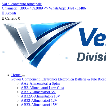
Vai al contenuto principale
Chiamaci: +390574592089 -*- WhatsApp: 3491733486

Accedi

Carrello
0
Home
Power
Componenti Elettronici
Elettronica
Batterie & Pile
Ricet
AA2-Alimentatori a Spina
AB2-Alimentatori Low Cost
AB31-Alimentatori 5V
AB32A-Alimentatori 10V
AB32-Alimentatori 12V
AB33-Alimentatori 15V