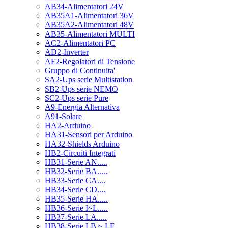
AB34-Alimentatori 24V
AB35A1-Alimentatori 36V
AB35A2-Alimentatori 48V
AB35-Alimentatori MULTI
AC2-Alimentatori PC
AD2-Inverter
AF2-Regolatori di Tensione
Gruppo di Continuita'
SA2-Ups serie Multistation
SB2-Ups serie NEMO
SC2-Ups serie Pure
A9-Energia Alternativa
A91-Solare
HA2-Arduino
HA31-Sensori per Arduino
HA32-Shields Arduino
HB2-Circuiti Integrati
HB31-Serie AN.....
HB32-Serie BA.....
HB33-Serie CA....
HB34-Serie CD....
HB35-Serie HA.....
HB36-Serie I~L.....
HB37-Serie LA.....
HB38-Serie LB ~ LF.....