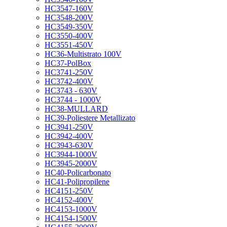
HC3547-160V
HC3548-200V
HC3549-350V
HC3550-400V
HC3551-450V
HC36-Multistrato 100V
HC37-PolBox
HC3741-250V
HC3742-400V
HC3743 - 630V
HC3744 - 1000V
HC38-MULLARD
HC39-Poliestere Metallizato
HC3941-250V
HC3942-400V
HC3943-630V
HC3944-1000V
HC3945-2000V
HC40-Policarbonato
HC41-Polipropilene
HC4151-250V
HC4152-400V
HC4153-1000V
HC4154-1500V