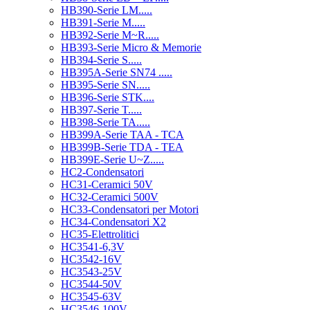
HB390-Serie LM.....
HB391-Serie M.....
HB392-Serie M~R.....
HB393-Serie Micro & Memorie
HB394-Serie S.....
HB395A-Serie SN74 .....
HB395-Serie SN.....
HB396-Serie STK....
HB397-Serie T.....
HB398-Serie TA.....
HB399A-Serie TAA - TCA
HB399B-Serie TDA - TEA
HB399E-Serie U~Z.....
HC2-Condensatori
HC31-Ceramici 50V
HC32-Ceramici 500V
HC33-Condensatori per Motori
HC34-Condensatori X2
HC35-Elettrolitici
HC3541-6,3V
HC3542-16V
HC3543-25V
HC3544-50V
HC3545-63V
HC3546-100V