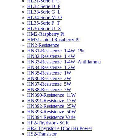
HL31-Serie 1_C
HL32-Serie D_F
HL33-Serie G_L
HL34-Serie M_O
HL35-Serie P_T
HL36-Serie U_X
HM2-Raspberry Pi
HM31-shield Raspberry Pi
HN2-Resistenze
HN31-Resistenze_1-4W_1%
HN32-Resistenze_1-4W
HN33-Resistenze_1-4W_Antifiamma
HN34-Resistenze_1-2W
HN35-Resistenze_1W
HN36-Resistenze_2W
HN37-Resistenze_5W
HN38-Resistenze_7W
HN390-Resistenze_11W
HN391-Resistenze_17W
HN392-Resistenze_25W
HN393-Resistenze_50W
HN394-Resistenze Varie
HP2-Thyristor - SCR
HR2-Thyristor e Diodi Hi-Power
HS2-Transistor