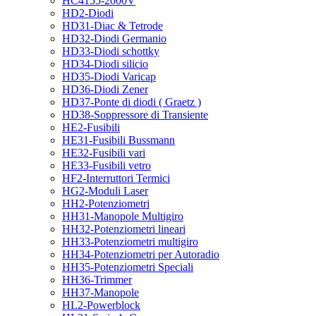
HC4155-2000V
HD2-Diodi
HD31-Diac & Tetrode
HD32-Diodi Germanio
HD33-Diodi schottky
HD34-Diodi silicio
HD35-Diodi Varicap
HD36-Diodi Zener
HD37-Ponte di diodi ( Graetz )
HD38-Soppressore di Transiente
HE2-Fusibili
HE31-Fusibili Bussmann
HE32-Fusibili vari
HE33-Fusibili vetro
HF2-Interruttori Termici
HG2-Moduli Laser
HH2-Potenziometri
HH31-Manopole Multigiro
HH32-Potenziometri lineari
HH33-Potenziometri multigiro
HH34-Potenziometri per Autoradio
HH35-Potenziometri Speciali
HH36-Trimmer
HH37-Manopole
HL2-Powerblock