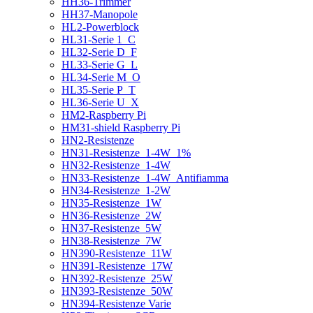
HH36-Trimmer
HH37-Manopole
HL2-Powerblock
HL31-Serie 1_C
HL32-Serie D_F
HL33-Serie G_L
HL34-Serie M_O
HL35-Serie P_T
HL36-Serie U_X
HM2-Raspberry Pi
HM31-shield Raspberry Pi
HN2-Resistenze
HN31-Resistenze_1-4W_1%
HN32-Resistenze_1-4W
HN33-Resistenze_1-4W_Antifiamma
HN34-Resistenze_1-2W
HN35-Resistenze_1W
HN36-Resistenze_2W
HN37-Resistenze_5W
HN38-Resistenze_7W
HN390-Resistenze_11W
HN391-Resistenze_17W
HN392-Resistenze_25W
HN393-Resistenze_50W
HN394-Resistenze Varie