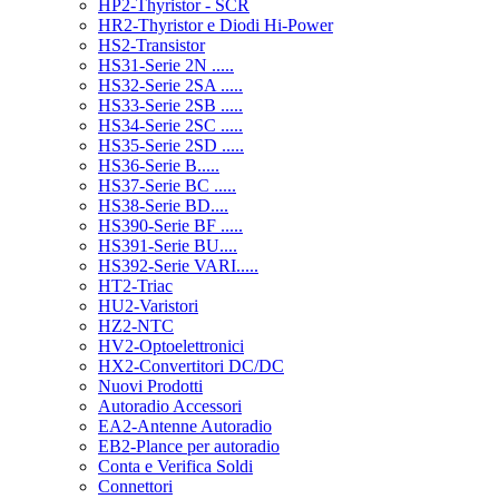
HP2-Thyristor - SCR
HR2-Thyristor e Diodi Hi-Power
HS2-Transistor
HS31-Serie 2N .....
HS32-Serie 2SA .....
HS33-Serie 2SB .....
HS34-Serie 2SC .....
HS35-Serie 2SD .....
HS36-Serie B.....
HS37-Serie BC .....
HS38-Serie BD....
HS390-Serie BF .....
HS391-Serie BU....
HS392-Serie VARI.....
HT2-Triac
HU2-Varistori
HZ2-NTC
HV2-Optoelettronici
HX2-Convertitori DC/DC
Nuovi Prodotti
Autoradio Accessori
EA2-Antenne Autoradio
EB2-Plance per autoradio
Conta e Verifica Soldi
Connettori