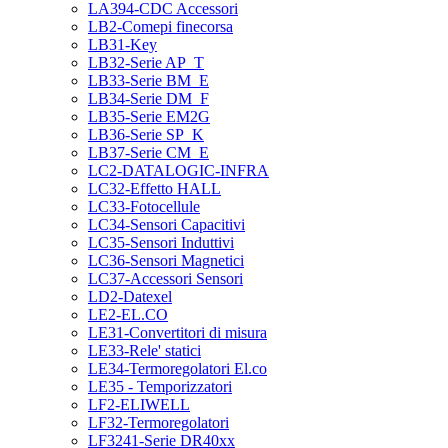
LA394-CDC Accessori
LB2-Comepi finecorsa
LB31-Key
LB32-Serie AP_T
LB33-Serie BM_E
LB34-Serie DM_F
LB35-Serie EM2G
LB36-Serie SP_K
LB37-Serie CM_E
LC2-DATALOGIC-INFRA
LC32-Effetto HALL
LC33-Fotocellule
LC34-Sensori Capacitivi
LC35-Sensori Induttivi
LC36-Sensori Magnetici
LC37-Accessori Sensori
LD2-Datexel
LE2-EL.CO
LE31-Convertitori di misura
LE33-Rele' statici
LE34-Termoregolatori El.co
LE35 - Temporizzatori
LF2-ELIWELL
LF32-Termoregolatori
LF3241-Serie DR40xx