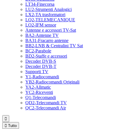
LT34-Finecorsa
LU2-Strumenti Analogici
LX2-TA trasformatori
LQ2-TELEMECANIQUE
LO2-IFM sensor
Antenne e accessori TV-Sat
BA2-Antenne TV
BA31-Fracarro antenne
BB2-LNB & Centralini TV Sat
BC2-Parabole
BD2-Staffe e accessori
Decoder DVB-S
Decoder DVB-T
Supporti TV
Y1-Radiocomandi
YB2-Radiocomandi Originali
YA2-Allmatic
YC2-Riceventi
Q1-Telecomandi
QD2-Telecomandi TV
QC2-Telecomandi Air


Tutto