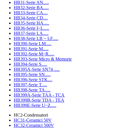
HB31-Serie AN.....
HB32-Serie BA.....
HB33-Serie CA....
HB34-Serie CD....
HB35-Serie HA.....
HB36-Serie I~L.....
HB37-Serie LA.....
HB38-Serie LB ~ LF.....
HB390-Serie LM.....
HB391-Serie M.....
HB392-Serie M~R.....
HB393-Serie Micro & Memorie
HB394-Serie S.....
HB395A-Serie SN74 .....
HB395-Serie SN.....
HB396-Serie STK....
HB397-Serie T.....
HB398-Serie TA.....
HB399A-Serie TAA - TCA
HB399B-Serie TDA - TEA
HB399E-Serie U~Z.....
HC2-Condensatori
HC31-Ceramici 50V
HC32-Ceramici 500V