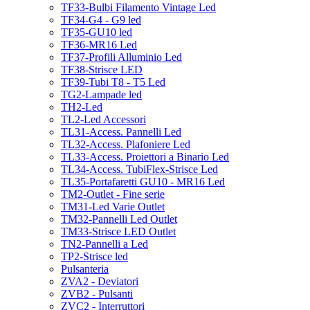
TF33-Bulbi Filamento Vintage Led
TF34-G4 - G9 led
TF35-GU10 led
TF36-MR16 Led
TF37-Profili Alluminio Led
TF38-Strisce LED
TF39-Tubi T8 - T5 Led
TG2-Lampade led
TH2-Led
TL2-Led Accessori
TL31-Access. Pannelli Led
TL32-Access. Plafoniere Led
TL33-Access. Proiettori a Binario Led
TL34-Access. TubiFlex-Strisce Led
TL35-Portafaretti GU10 - MR16 Led
TM2-Outlet - Fine serie
TM31-Led Varie Outlet
TM32-Pannelli Led Outlet
TM33-Strisce LED Outlet
TN2-Pannelli a Led
TP2-Strisce led
Pulsanteria
ZVA2 - Deviatori
ZVB2 - Pulsanti
ZVC2 - Interruttori