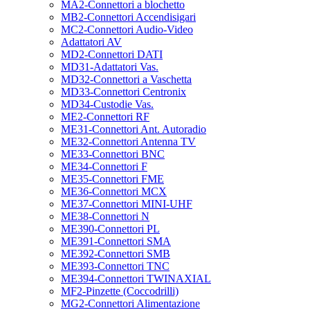
MA2-Connettori a blochetto
MB2-Connettori Accendisigari
MC2-Connettori Audio-Video
Adattatori AV
MD2-Connettori DATI
MD31-Adattatori Vas.
MD32-Connettori a Vaschetta
MD33-Connettori Centronix
MD34-Custodie Vas.
ME2-Connettori RF
ME31-Connettori Ant. Autoradio
ME32-Connettori Antenna TV
ME33-Connettori BNC
ME34-Connettori F
ME35-Connettori FME
ME36-Connettori MCX
ME37-Connettori MINI-UHF
ME38-Connettori N
ME390-Connettori PL
ME391-Connettori SMA
ME392-Connettori SMB
ME393-Connettori TNC
ME394-Connettori TWINAXIAL
MF2-Pinzette (Coccodrilli)
MG2-Connettori Alimentazione