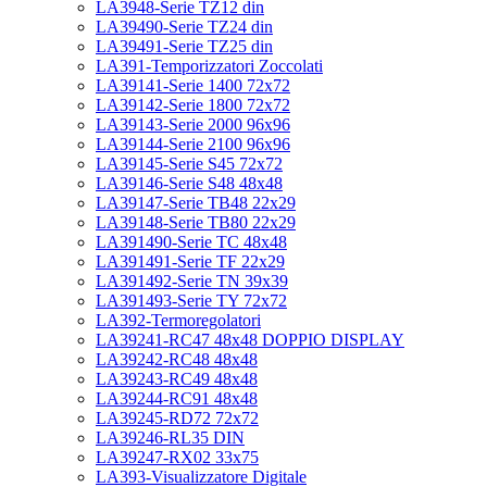
LA3948-Serie TZ12 din
LA39490-Serie TZ24 din
LA39491-Serie TZ25 din
LA391-Temporizzatori Zoccolati
LA39141-Serie 1400 72x72
LA39142-Serie 1800 72x72
LA39143-Serie 2000 96x96
LA39144-Serie 2100 96x96
LA39145-Serie S45 72x72
LA39146-Serie S48 48x48
LA39147-Serie TB48 22x29
LA39148-Serie TB80 22x29
LA391490-Serie TC 48x48
LA391491-Serie TF 22x29
LA391492-Serie TN 39x39
LA391493-Serie TY 72x72
LA392-Termoregolatori
LA39241-RC47 48x48 DOPPIO DISPLAY
LA39242-RC48 48x48
LA39243-RC49 48x48
LA39244-RC91 48x48
LA39245-RD72 72x72
LA39246-RL35 DIN
LA39247-RX02 33x75
LA393-Visualizzatore Digitale