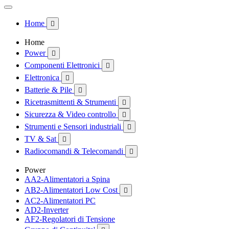
Home

Home
Power

Componenti Elettronici

Elettronica

Batterie & Pile

Ricetrasmittenti & Strumenti

Sicurezza & Video controllo

Strumenti e Sensori industriali

TV & Sat

Radiocomandi & Telecomandi

Power
AA2-Alimentatori a Spina
AB2-Alimentatori Low Cost

AC2-Alimentatori PC
AD2-Inverter
AF2-Regolatori di Tensione