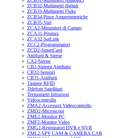
ZCB31-Multimetri Analogici
ZCB32-Multimetri digitali
ZCB33-Multimetri Fluke
ZCB34-Pinze Amperometriche
ZCB35-Vari
ZCA2-Misuratori di Campo
ZCA31-Promax
ZCA32-SatLink
ZCC2-Programmatori
ZCD2-SmartCard
Antifurti & Sirene
CA2-Sirene
CB2-Sistemi Antifurto
CB32-Sensori
CB31-Antifurti
Tastiere RFID
Telefoni Satellitari
Termometri Infrarossi
Videocontrollo
ZMA2-Accessori Videocontrollo
ZMD2-Microscopi
ZME2-Monitor PC
ZMF2-Monitor Video
ZMG2-Registratori DVR e NVR
ZML2-SPY CAM & CAMERA CAR