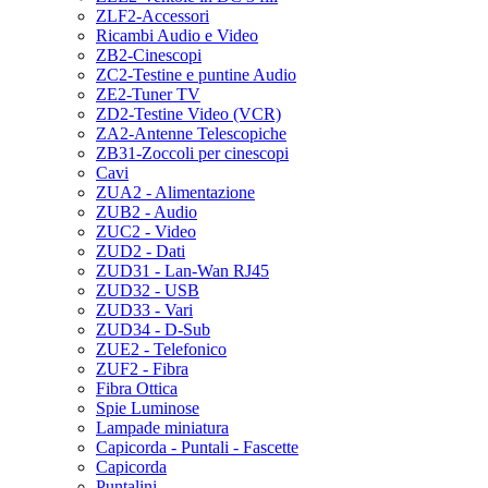
ZLF2-Accessori
Ricambi Audio e Video
ZB2-Cinescopi
ZC2-Testine e puntine Audio
ZE2-Tuner TV
ZD2-Testine Video (VCR)
ZA2-Antenne Telescopiche
ZB31-Zoccoli per cinescopi
Cavi
ZUA2 - Alimentazione
ZUB2 - Audio
ZUC2 - Video
ZUD2 - Dati
ZUD31 - Lan-Wan RJ45
ZUD32 - USB
ZUD33 - Vari
ZUD34 - D-Sub
ZUE2 - Telefonico
ZUF2 - Fibra
Fibra Ottica
Spie Luminose
Lampade miniatura
Capicorda - Puntali - Fascette
Capicorda
Puntalini