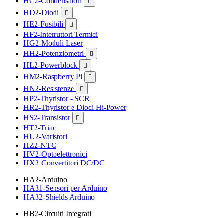
HC2-Condensatori

HD2-Diodi

HE2-Fusibili

HF2-Interruttori Termici
HG2-Moduli Laser
HH2-Potenziometri

HL2-Powerblock

HM2-Raspberry Pi

HN2-Resistenze

HP2-Thyristor - SCR
HR2-Thyristor e Diodi Hi-Power
HS2-Transistor

HT2-Triac
HU2-Varistori
HZ2-NTC
HV2-Optoelettronici
HX2-Convertitori DC/DC
HA2-Arduino
HA31-Sensori per Arduino
HA32-Shields Arduino
HB2-Circuiti Integrati