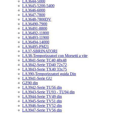
LA3644-5000
LA3645-5200-5400
LA3646-6000
LA3647-7800
LA3648-7800DV
LA36490-7900
LA36491-8800
LA36492-11800
LA36493-11900
LA36494-14000
LA36495-PM21
LA37-SBRINATORI
LA38-Temporizzatori con Morsetti a vite
LA3841-Serie TC40 48x48
LA3842-Serie TD40 72x72
LA3843-Serie TX40 33x75
LA390-Temporizzatori guida Din
LA3941-Serie GU
GZ90 din
LA3942-Serie TU56 din
LA3943-Serie TU93 - TU94 din
LA3944-Serie TV49 din
LA3945-Serie TV51 din
LA3946-Serie TV52 din
LA3947-Serie TV56 din