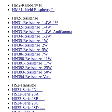
HM2-Raspberry Pi
HM31-shield Raspberry Pi
HN2-Resistenze
HN31-Resistenze_1-4W_1%
HN32-Resistenze_1-4W
HN33-Resistenze_1-4W_Antifiamma
HN34-Resistenze_1-2W
HN35-Resistenze_1W
HN36-Resistenze_2W
HN37-Resistenze_5W
HN38-Resistenze_7W
HN390-Resistenze_11W
HN391-Resistenze_17W
HN392-Resistenze_25W
HN393-Resistenze_50W
HN394-Resistenze Varie
HS2-Transistor
HS31-Serie 2N .....
HS32-Serie 2SA .....
HS33-Serie 2SB .....
HS34-Serie 2SC .....
HS35-Serie 2SD .....