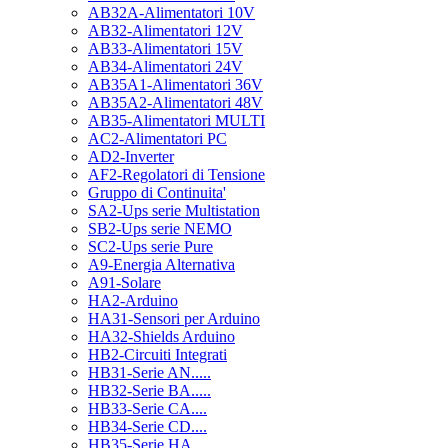
AB32A-Alimentatori 10V
AB32-Alimentatori 12V
AB33-Alimentatori 15V
AB34-Alimentatori 24V
AB35A1-Alimentatori 36V
AB35A2-Alimentatori 48V
AB35-Alimentatori MULTI
AC2-Alimentatori PC
AD2-Inverter
AF2-Regolatori di Tensione
Gruppo di Continuita'
SA2-Ups serie Multistation
SB2-Ups serie NEMO
SC2-Ups serie Pure
A9-Energia Alternativa
A91-Solare
HA2-Arduino
HA31-Sensori per Arduino
HA32-Shields Arduino
HB2-Circuiti Integrati
HB31-Serie AN.....
HB32-Serie BA.....
HB33-Serie CA....
HB34-Serie CD....
HB35-Serie HA.....