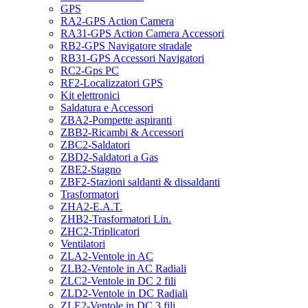
GPS
RA2-GPS Action Camera
RA31-GPS Action Camera Accessori
RB2-GPS Navigatore stradale
RB31-GPS Accessori Navigatori
RC2-Gps PC
RF2-Localizzatori GPS
Kit elettronici
Saldatura e Accessori
ZBA2-Pompette aspiranti
ZBB2-Ricambi & Accessori
ZBC2-Saldatori
ZBD2-Saldatori a Gas
ZBE2-Stagno
ZBF2-Stazioni saldanti & dissaldanti
Trasformatori
ZHA2-E.A.T.
ZHB2-Trasformatori Lin.
ZHC2-Triplicatori
Ventilatori
ZLA2-Ventole in AC
ZLB2-Ventole in AC Radiali
ZLC2-Ventole in DC 2 fili
ZLD2-Ventole in DC Radiali
ZLE2-Ventole in DC 3 fili