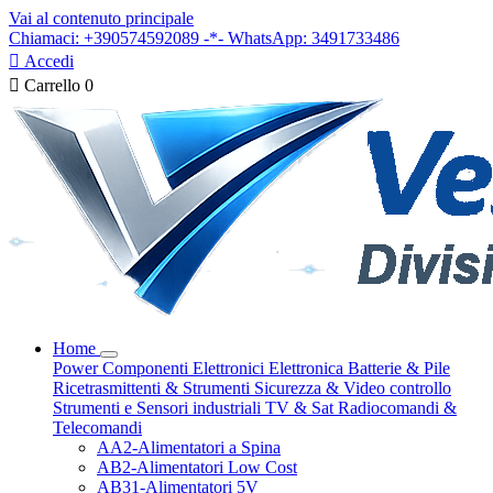
Vai al contenuto principale
Chiamaci: +390574592089 -*- WhatsApp: 3491733486

Accedi

Carrello
0
Home
Power
Componenti Elettronici
Elettronica
Batterie & Pile
Ricetrasmittenti & Strumenti
Sicurezza & Video controllo
Strumenti e Sensori industriali
TV & Sat
Radiocomandi &
Telecomandi
AA2-Alimentatori a Spina
AB2-Alimentatori Low Cost
AB31-Alimentatori 5V