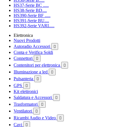
HS36-Serie B.....
HS37-Serie BC .....
HS38-Serie BD....
HS390-Serie BF .....
HS391-Serie BU....
HS392-Serie VARI.....
Elettronica
Nuovi Prodotti
Autoradio Accessori

Conta e Verifica Soldi
Connettori

Contenitori per elettronica

Illuminazione a led

Pulsanteria

GPS

Kit elettronici
Saldatura e Accessori

Trasformatori

Ventilatori

Ricambi Audio e Video

Cavi
