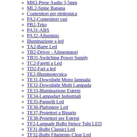
MH2-Prese Audio 3,5mm
ML2-Spine Banana
Contenitori per elettronica
PA2-Contenitori vari
PB2-Teko
PA31-ABS
PA32-Alluminio
Illuminazione a led
TA2-Barre Led
TB2-Driver - Alimentatori
TB31-Switching Power Supply
TC2-Faretti a Led
TD2-Fari a led
TE2-Illuminotecnica
TE31-Downlight Mono lampada
TE32-Downlight Multi Lampada
TE33-Illuminazione Esterni
TE34-Lampadari Industriali
TE35-Pannelli Led
TE36-Plafoniere Led
TE37-Proiettori a Binario
TE38-Proiettori per Esterni
TF2-Lampade Bulbi Strisce Tubi LED
TF31-Bulbi Classici Led
TF32-Bulbi Filamento Clear Led