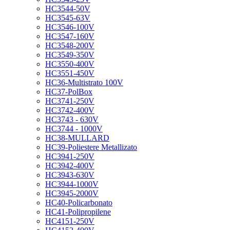
HC3544-50V
HC3545-63V
HC3546-100V
HC3547-160V
HC3548-200V
HC3549-350V
HC3550-400V
HC3551-450V
HC36-Multistrato 100V
HC37-PolBox
HC3741-250V
HC3742-400V
HC3743 - 630V
HC3744 - 1000V
HC38-MULLARD
HC39-Poliestere Metallizato
HC3941-250V
HC3942-400V
HC3943-630V
HC3944-1000V
HC3945-2000V
HC40-Policarbonato
HC41-Polipropilene
HC4151-250V