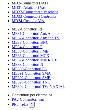
MD2-Connettori DATI
MD31-Adattatori Vas.
MD32-Connettori a Vaschetta
MD33-Connettori Centronix
MD34-Custodie Vas.
ME2-Connettori RF
ME31-Connettori Ant. Autoradio
ME32-Connettori Antenna TV
ME33-Connettori BNC
ME34-Connettori F
ME35-Connettori FME
ME36-Connettori MCX
ME37-Connettori MINI-UHF
ME38-Connettori N
ME390-Connettori PL
ME391-Connettori SMA
ME392-Connettori SMB
ME393-Connettori TNC
ME394-Connettori TWINAXIAL
Contenitori per elettronica
PA2-Contenitori vari
PB2-Teko
