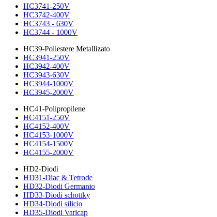
HC3741-250V
HC3742-400V
HC3743 - 630V
HC3744 - 1000V
HC39-Poliestere Metallizato
HC3941-250V
HC3942-400V
HC3943-630V
HC3944-1000V
HC3945-2000V
HC41-Polipropilene
HC4151-250V
HC4152-400V
HC4153-1000V
HC4154-1500V
HC4155-2000V
HD2-Diodi
HD31-Diac & Tetrode
HD32-Diodi Germanio
HD33-Diodi schottky
HD34-Diodi silicio
HD35-Diodi Varicap