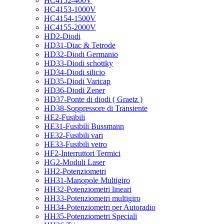
HC4152-400V
HC4153-1000V
HC4154-1500V
HC4155-2000V
HD2-Diodi
HD31-Diac & Tetrode
HD32-Diodi Germanio
HD33-Diodi schottky
HD34-Diodi silicio
HD35-Diodi Varicap
HD36-Diodi Zener
HD37-Ponte di diodi ( Graetz )
HD38-Soppressore di Transiente
HE2-Fusibili
HE31-Fusibili Bussmann
HE32-Fusibili vari
HE33-Fusibili vetro
HF2-Interruttori Termici
HG2-Moduli Laser
HH2-Potenziometri
HH31-Manopole Multigiro
HH32-Potenziometri lineari
HH33-Potenziometri multigiro
HH34-Potenziometri per Autoradio
HH35-Potenziometri Speciali