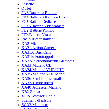
Fascette
Outlet
FA2-Batterie a Bottone
FB2-Batterie Alkaline e Litio
FC2-Batterie Dedicate
FC31-Batterie Videocamere
FD2-Batterie Piombo
FE2-Batterie Yuasa
Radio Ricetrasmittenti
XA2-Midland
XA31-Action Camera
XA31A-DashCam
XA31B-Fototrappola
XA32-Intercomunicanti Bluetooth
XA33-Midland CB
XA34-Midland VHF-UHF
XA35-Midland VHF Marini
XA36-Semi Professionali
XA37-Tempo libero
XA40-Accessori Midland
XB2-Zodiac
XC2-Accessori Radio
Strumenti di misura
ZCB2-Multimetri