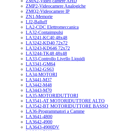
ZMN2-Video camere AHD
ZMP2-Videocamere Analogiche
ZMQ2-Videocamere IP
ZN1-Memorie
LJ2-Balluff
LA2-CDC Elettromeccanica
LA32-Contaimpulsi
LA3241-KC40 48x48
LA3242-KD40 72x72
LA3243-KD646 72x72
LA3244-TK48 48x48
LA33-Controllo Livello Liquidi
LA3341-GM64
LA3342-GS63
LA34-MOTORI
LA3441-M37
LA3442-M48
LA3443-M70
LA35-MOTORIDUTTORI
LA3541-AT MOTORIDUTTORE ALTO
LA3542-BT MOTORIDUTTORE BASSO
LA36-Programmatori a Camme
LA3641-4800
LA3642-4900
LA3643-4900DV