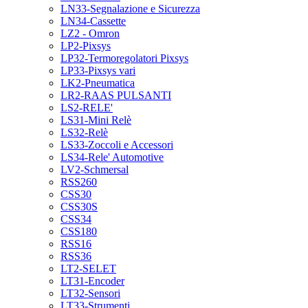
LN33-Segnalazione e Sicurezza
LN34-Cassette
LZ2 - Omron
LP2-Pixsys
LP32-Termoregolatori Pixsys
LP33-Pixsys vari
LK2-Pneumatica
LR2-RAAS PULSANTI
LS2-RELE'
LS31-Mini Relè
LS32-Relè
LS33-Zoccoli e Accessori
LS34-Rele' Automotive
LV2-Schmersal
RSS260
CSS30
CSS30S
CSS34
CSS180
RSS16
RSS36
LT2-SELET
LT31-Encoder
LT32-Sensori
LT33-Strumenti