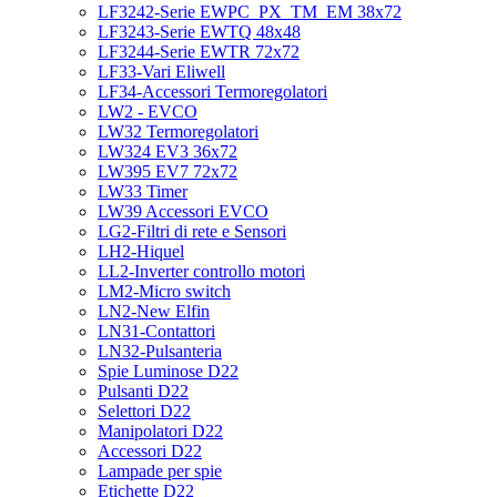
LF3242-Serie EWPC_PX_TM_EM 38x72
LF3243-Serie EWTQ 48x48
LF3244-Serie EWTR 72x72
LF33-Vari Eliwell
LF34-Accessori Termoregolatori
LW2 - EVCO
LW32 Termoregolatori
LW324 EV3 36x72
LW395 EV7 72x72
LW33 Timer
LW39 Accessori EVCO
LG2-Filtri di rete e Sensori
LH2-Hiquel
LL2-Inverter controllo motori
LM2-Micro switch
LN2-New Elfin
LN31-Contattori
LN32-Pulsanteria
Spie Luminose D22
Pulsanti D22
Selettori D22
Manipolatori D22
Accessori D22
Lampade per spie
Etichette D22