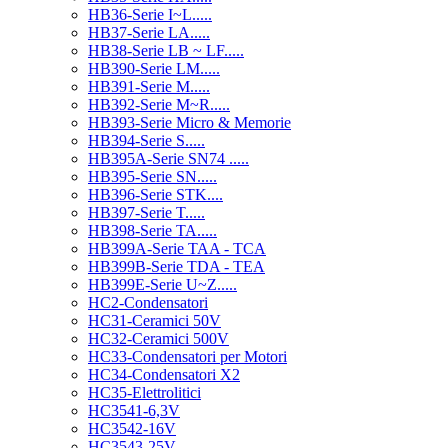
HB36-Serie I~L.....
HB37-Serie LA.....
HB38-Serie LB ~ LF.....
HB390-Serie LM.....
HB391-Serie M.....
HB392-Serie M~R.....
HB393-Serie Micro & Memorie
HB394-Serie S.....
HB395A-Serie SN74 .....
HB395-Serie SN.....
HB396-Serie STK....
HB397-Serie T.....
HB398-Serie TA.....
HB399A-Serie TAA - TCA
HB399B-Serie TDA - TEA
HB399E-Serie U~Z.....
HC2-Condensatori
HC31-Ceramici 50V
HC32-Ceramici 500V
HC33-Condensatori per Motori
HC34-Condensatori X2
HC35-Elettrolitici
HC3541-6,3V
HC3542-16V
HC3543-25V