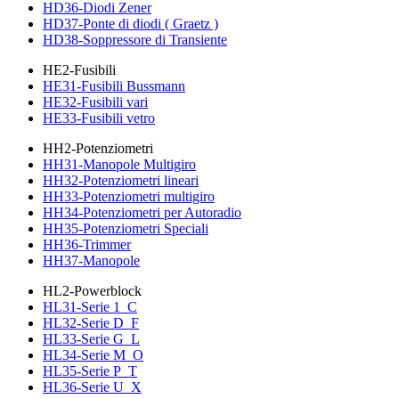
HD36-Diodi Zener
HD37-Ponte di diodi ( Graetz )
HD38-Soppressore di Transiente
HE2-Fusibili
HE31-Fusibili Bussmann
HE32-Fusibili vari
HE33-Fusibili vetro
HH2-Potenziometri
HH31-Manopole Multigiro
HH32-Potenziometri lineari
HH33-Potenziometri multigiro
HH34-Potenziometri per Autoradio
HH35-Potenziometri Speciali
HH36-Trimmer
HH37-Manopole
HL2-Powerblock
HL31-Serie 1_C
HL32-Serie D_F
HL33-Serie G_L
HL34-Serie M_O
HL35-Serie P_T
HL36-Serie U_X