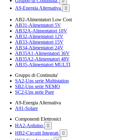
Gruppo di Continuita'

A9-Energia Alternativa

AB2-Alimentatori Low Cost
AB31-Alimentatori 5V
AB32A-Alimentatori 10V
AB32-Alimentatori 12V
AB33-Alimentatori 15V
AB34-Alimentatori 24V
AB35A1-Alimentatori 36V
AB35A2-Alimentatori 48V
AB35-Alimentatori MULTI
Gruppo di Continuita'
SA2-Ups serie Multistation
SB2-Ups serie NEMO
SC2-Ups serie Pure
A9-Energia Alternativa
A91-Solare
Componenti Elettronici
HA2-Arduino

HB2-Circuiti Integrati
