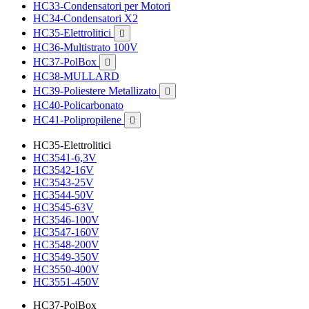
HC33-Condensatori per Motori
HC34-Condensatori X2
HC35-Elettrolitici

HC36-Multistrato 100V
HC37-PolBox

HC38-MULLARD
HC39-Poliestere Metallizato

HC40-Policarbonato
HC41-Polipropilene

HC35-Elettrolitici
HC3541-6,3V
HC3542-16V
HC3543-25V
HC3544-50V
HC3545-63V
HC3546-100V
HC3547-160V
HC3548-200V
HC3549-350V
HC3550-400V
HC3551-450V
HC37-PolBox