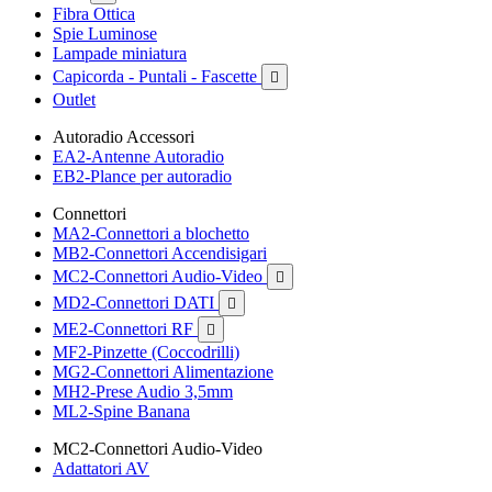
Fibra Ottica
Spie Luminose
Lampade miniatura
Capicorda - Puntali - Fascette

Outlet
Autoradio Accessori
EA2-Antenne Autoradio
EB2-Plance per autoradio
Connettori
MA2-Connettori a blochetto
MB2-Connettori Accendisigari
MC2-Connettori Audio-Video

MD2-Connettori DATI

ME2-Connettori RF

MF2-Pinzette (Coccodrilli)
MG2-Connettori Alimentazione
MH2-Prese Audio 3,5mm
ML2-Spine Banana
MC2-Connettori Audio-Video
Adattatori AV