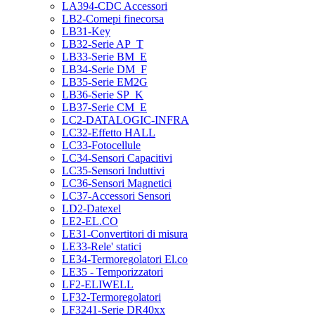
LA394-CDC Accessori
LB2-Comepi finecorsa
LB31-Key
LB32-Serie AP_T
LB33-Serie BM_E
LB34-Serie DM_F
LB35-Serie EM2G
LB36-Serie SP_K
LB37-Serie CM_E
LC2-DATALOGIC-INFRA
LC32-Effetto HALL
LC33-Fotocellule
LC34-Sensori Capacitivi
LC35-Sensori Induttivi
LC36-Sensori Magnetici
LC37-Accessori Sensori
LD2-Datexel
LE2-EL.CO
LE31-Convertitori di misura
LE33-Rele' statici
LE34-Termoregolatori El.co
LE35 - Temporizzatori
LF2-ELIWELL
LF32-Termoregolatori
LF3241-Serie DR40xx