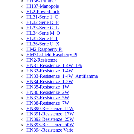
HH36-Trimmer
HH37-Manopole
HL2-Powerblock
HL31-Serie 1_C
HL32-Serie D_F
HL33-Serie G_L
HL34-Serie M_O
HL35-Serie P_T
HL36-Serie U_X
HM2-Raspberry Pi
HM31-shield Raspberry Pi
HN2-Resistenze
HN31-Resistenze_1-4W_1%
HN32-Resistenze_1-4W
HN33-Resistenze_1-4W_Antifiamma
HN34-Resistenze_1-2W
HN35-Resistenze_1W
HN36-Resistenze_2W
HN37-Resistenze_5W
HN38-Resistenze_7W
HN390-Resistenze_11W
HN391-Resistenze_17W
HN392-Resistenze_25W
HN393-Resistenze_50W
HN394-Resistenze Varie