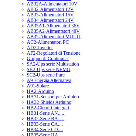
AB32A-Alimentatori 10V
AB32-Alimentatori 12V
AB33-Alimentatori 15V
AB34-Alimentatori 24V
AB35A1-Alimentatori 36V
AB35A2-Alimentatori 48V
AB35-Alimentatori MULTI
AC2-Alimentatori PC
AD2-Inverter
AF2-Regolatori di Tensione
Gruppo di Continuita'
SA2-Ups serie Multistation
SB2-Ups serie NEMO
SC2-Ups serie Pure
A9-Energia Alternativa
A91-Solare
HA2-Arduino
HA31-Sensori per Arduino
HA32-Shields Arduino
HB2-Circuiti Integrati
HB31-Serie AN.....
HB32-Serie BA.....
HB33-Serie CA....
HB34-Serie CD....
HB35-Serie HA.....