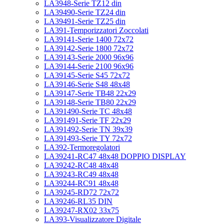
LA3948-Serie TZ12 din
LA39490-Serie TZ24 din
LA39491-Serie TZ25 din
LA391-Temporizzatori Zoccolati
LA39141-Serie 1400 72x72
LA39142-Serie 1800 72x72
LA39143-Serie 2000 96x96
LA39144-Serie 2100 96x96
LA39145-Serie S45 72x72
LA39146-Serie S48 48x48
LA39147-Serie TB48 22x29
LA39148-Serie TB80 22x29
LA391490-Serie TC 48x48
LA391491-Serie TF 22x29
LA391492-Serie TN 39x39
LA391493-Serie TY 72x72
LA392-Termoregolatori
LA39241-RC47 48x48 DOPPIO DISPLAY
LA39242-RC48 48x48
LA39243-RC49 48x48
LA39244-RC91 48x48
LA39245-RD72 72x72
LA39246-RL35 DIN
LA39247-RX02 33x75
LA393-Visualizzatore Digitale