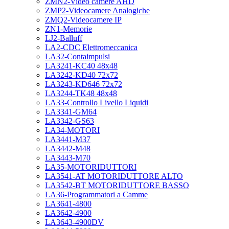
ZMN2-Video camere AHD
ZMP2-Videocamere Analogiche
ZMQ2-Videocamere IP
ZN1-Memorie
LJ2-Balluff
LA2-CDC Elettromeccanica
LA32-Contaimpulsi
LA3241-KC40 48x48
LA3242-KD40 72x72
LA3243-KD646 72x72
LA3244-TK48 48x48
LA33-Controllo Livello Liquidi
LA3341-GM64
LA3342-GS63
LA34-MOTORI
LA3441-M37
LA3442-M48
LA3443-M70
LA35-MOTORIDUTTORI
LA3541-AT MOTORIDUTTORE ALTO
LA3542-BT MOTORIDUTTORE BASSO
LA36-Programmatori a Camme
LA3641-4800
LA3642-4900
LA3643-4900DV