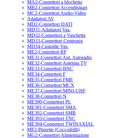
MA2-Connettori a blochetto
MB2-Connettori Accendisigari
MC2-Connettori Audio-Video
Adattatori AV
MD2-Connettori DATI
MD31-Adattatori Vas.
MD32-Connettori a Vaschetta
MD33-Connettori Centronix
MD34-Custodie Vas.
ME2-Connettori RF
ME31-Connettori Ant. Autoradio
ME32-Connettori Antenna TV
ME33-Connettori BNC
ME34-Connettori F
ME35-Connettori FME
ME36-Connettori MCX
ME37-Connettori MINI-UHF
ME38-Connettori N
ME390-Connettori PL
ME391-Connettori SMA
ME392-Connettori SMB
ME393-Connettori TNC
ME394-Connettori TWINAXIAL
MF2-Pinzette (Coccodrilli)
MG2-Connettori Alimentazione