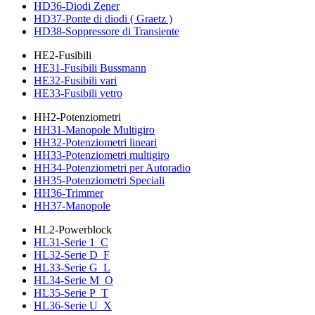
HD36-Diodi Zener
HD37-Ponte di diodi ( Graetz )
HD38-Soppressore di Transiente
HE2-Fusibili
HE31-Fusibili Bussmann
HE32-Fusibili vari
HE33-Fusibili vetro
HH2-Potenziometri
HH31-Manopole Multigiro
HH32-Potenziometri lineari
HH33-Potenziometri multigiro
HH34-Potenziometri per Autoradio
HH35-Potenziometri Speciali
HH36-Trimmer
HH37-Manopole
HL2-Powerblock
HL31-Serie 1_C
HL32-Serie D_F
HL33-Serie G_L
HL34-Serie M_O
HL35-Serie P_T
HL36-Serie U_X