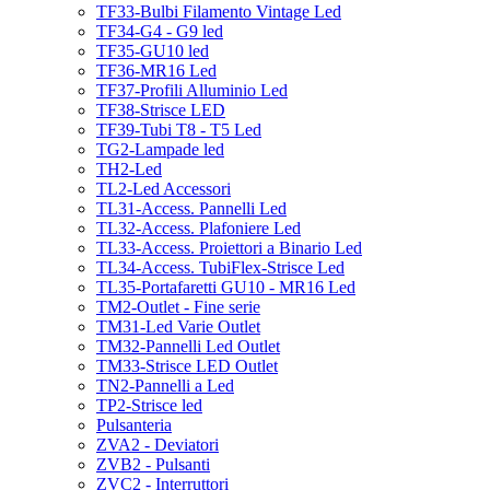
TF33-Bulbi Filamento Vintage Led
TF34-G4 - G9 led
TF35-GU10 led
TF36-MR16 Led
TF37-Profili Alluminio Led
TF38-Strisce LED
TF39-Tubi T8 - T5 Led
TG2-Lampade led
TH2-Led
TL2-Led Accessori
TL31-Access. Pannelli Led
TL32-Access. Plafoniere Led
TL33-Access. Proiettori a Binario Led
TL34-Access. TubiFlex-Strisce Led
TL35-Portafaretti GU10 - MR16 Led
TM2-Outlet - Fine serie
TM31-Led Varie Outlet
TM32-Pannelli Led Outlet
TM33-Strisce LED Outlet
TN2-Pannelli a Led
TP2-Strisce led
Pulsanteria
ZVA2 - Deviatori
ZVB2 - Pulsanti
ZVC2 - Interruttori