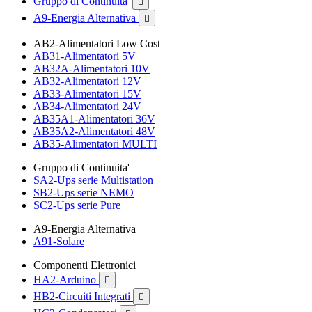
Gruppo di Continuita'

A9-Energia Alternativa

AB2-Alimentatori Low Cost
AB31-Alimentatori 5V
AB32A-Alimentatori 10V
AB32-Alimentatori 12V
AB33-Alimentatori 15V
AB34-Alimentatori 24V
AB35A1-Alimentatori 36V
AB35A2-Alimentatori 48V
AB35-Alimentatori MULTI
Gruppo di Continuita'
SA2-Ups serie Multistation
SB2-Ups serie NEMO
SC2-Ups serie Pure
A9-Energia Alternativa
A91-Solare
Componenti Elettronici
HA2-Arduino

HB2-Circuiti Integrati
