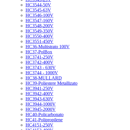
HC3544-50V
HC3545-63V
HC3546-100V
HC3547-160V
HC3548-200V
HC3549-350V
HC3550-400V
HC3551-450V
HC36-Multistrato 100V
HC37-PolBox
HC3741-250V
HC3742-400V
HC3743 - 630V
HC3744 - 1000V
HC38-MULLARD
HC39-Poliestere Metallizato
HC3941-250V
HC3942-400V
HC3943-630V
HC3944-1000V
HC3945-2000V
HC40-Policarbonato
HC41-Polipropilene
HC4151-250V