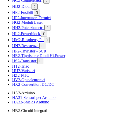
HC2-Condensatori

HD2-Diodi

HE2-Fusibili

HF2-Interruttori Termici
HG2-Moduli Laser
HH2-Potenziometri

HL2-Powerblock

HM2-Raspberry Pi

HN2-Resistenze

HP2-Thyristor - SCR
HR2-Thyristor e Diodi Hi-Power
HS2-Transistor

HT2-Triac
HU2-Varistori
HZ2-NTC
HV2-Optoelettronici
HX2-Convertitori DC/DC
HA2-Arduino
HA31-Sensori per Arduino
HA32-Shields Arduino
HB2-Circuiti Integrati