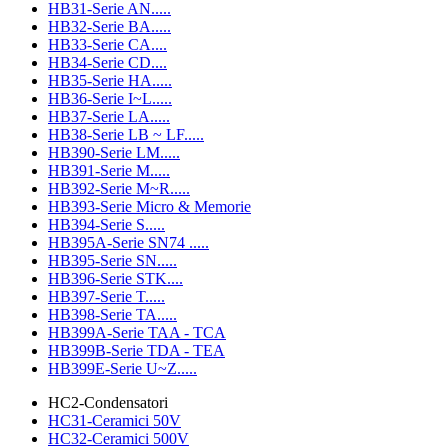
HB31-Serie AN.....
HB32-Serie BA.....
HB33-Serie CA....
HB34-Serie CD....
HB35-Serie HA.....
HB36-Serie I~L.....
HB37-Serie LA.....
HB38-Serie LB ~ LF.....
HB390-Serie LM.....
HB391-Serie M.....
HB392-Serie M~R.....
HB393-Serie Micro & Memorie
HB394-Serie S.....
HB395A-Serie SN74 .....
HB395-Serie SN.....
HB396-Serie STK....
HB397-Serie T.....
HB398-Serie TA.....
HB399A-Serie TAA - TCA
HB399B-Serie TDA - TEA
HB399E-Serie U~Z.....
HC2-Condensatori
HC31-Ceramici 50V
HC32-Ceramici 500V