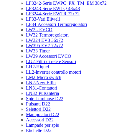
LF3242-Serie EWPC_PX_TM_EM 38x72
LF3243-Serie EWTQ 48x48
LF3244-Serie EWTR 72x72
LF33-Vari Eliwell
LF34-Accessori Termoregolatori
LW2 - EVCO
LW32 Termoregolatori
LW324 EV3 36x72
LW395 EV7 72x72
LW33 Timer
LW39 Accessori EVCO
LG2-Filtri di rete e Sensori
LH2-Hiquel
LL2-Inverter controllo motori
LM2-Micro switch
LN2-New Elfin
LN31-Contattori
LN32-Pulsanteria
Spie Luminose D22
Pulsanti D22
Selettori D22
Manipolatori D22
Accessori D22
Lampade per spie
Etichette D22