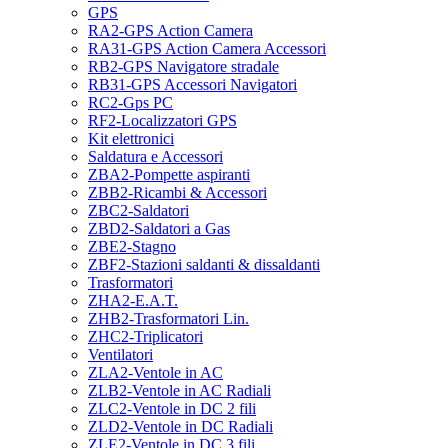
GPS
RA2-GPS Action Camera
RA31-GPS Action Camera Accessori
RB2-GPS Navigatore stradale
RB31-GPS Accessori Navigatori
RC2-Gps PC
RF2-Localizzatori GPS
Kit elettronici
Saldatura e Accessori
ZBA2-Pompette aspiranti
ZBB2-Ricambi & Accessori
ZBC2-Saldatori
ZBD2-Saldatori a Gas
ZBE2-Stagno
ZBF2-Stazioni saldanti & dissaldanti
Trasformatori
ZHA2-E.A.T.
ZHB2-Trasformatori Lin.
ZHC2-Triplicatori
Ventilatori
ZLA2-Ventole in AC
ZLB2-Ventole in AC Radiali
ZLC2-Ventole in DC 2 fili
ZLD2-Ventole in DC Radiali
ZLE2-Ventole in DC 3 fili