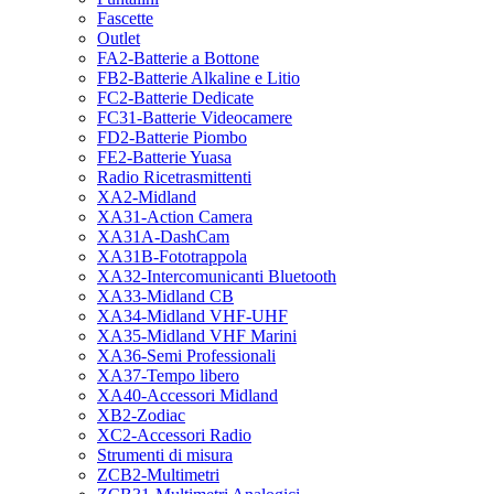
Fascette
Outlet
FA2-Batterie a Bottone
FB2-Batterie Alkaline e Litio
FC2-Batterie Dedicate
FC31-Batterie Videocamere
FD2-Batterie Piombo
FE2-Batterie Yuasa
Radio Ricetrasmittenti
XA2-Midland
XA31-Action Camera
XA31A-DashCam
XA31B-Fototrappola
XA32-Intercomunicanti Bluetooth
XA33-Midland CB
XA34-Midland VHF-UHF
XA35-Midland VHF Marini
XA36-Semi Professionali
XA37-Tempo libero
XA40-Accessori Midland
XB2-Zodiac
XC2-Accessori Radio
Strumenti di misura
ZCB2-Multimetri