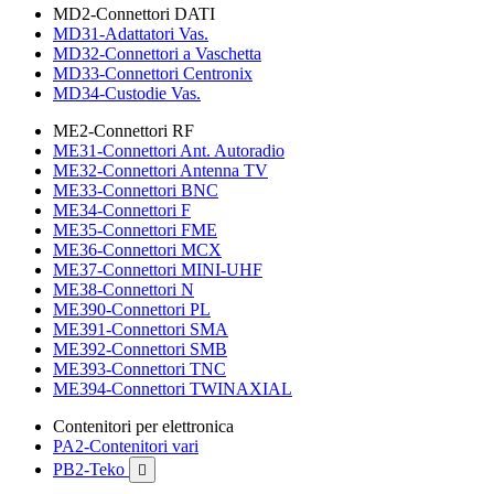
MD2-Connettori DATI
MD31-Adattatori Vas.
MD32-Connettori a Vaschetta
MD33-Connettori Centronix
MD34-Custodie Vas.
ME2-Connettori RF
ME31-Connettori Ant. Autoradio
ME32-Connettori Antenna TV
ME33-Connettori BNC
ME34-Connettori F
ME35-Connettori FME
ME36-Connettori MCX
ME37-Connettori MINI-UHF
ME38-Connettori N
ME390-Connettori PL
ME391-Connettori SMA
ME392-Connettori SMB
ME393-Connettori TNC
ME394-Connettori TWINAXIAL
Contenitori per elettronica
PA2-Contenitori vari
PB2-Teko
