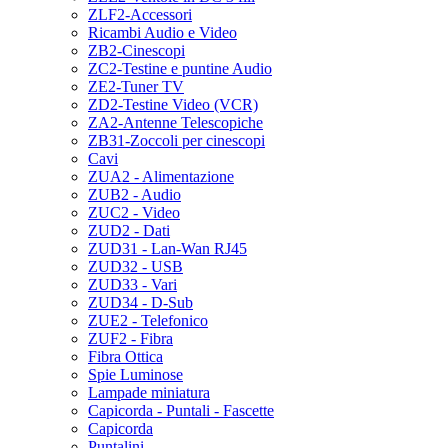
ZLF2-Accessori
Ricambi Audio e Video
ZB2-Cinescopi
ZC2-Testine e puntine Audio
ZE2-Tuner TV
ZD2-Testine Video (VCR)
ZA2-Antenne Telescopiche
ZB31-Zoccoli per cinescopi
Cavi
ZUA2 - Alimentazione
ZUB2 - Audio
ZUC2 - Video
ZUD2 - Dati
ZUD31 - Lan-Wan RJ45
ZUD32 - USB
ZUD33 - Vari
ZUD34 - D-Sub
ZUE2 - Telefonico
ZUF2 - Fibra
Fibra Ottica
Spie Luminose
Lampade miniatura
Capicorda - Puntali - Fascette
Capicorda
Puntalini