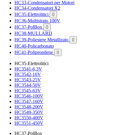
HC33-Condensatori per Motori
HC34-Condensatori X2
HC35-Elettrolitici

HC36-Multistrato 100V
HC37-PolBox

HC38-MULLARD
HC39-Poliestere Metallizato

HC40-Policarbonato
HC41-Polipropilene

HC35-Elettrolitici
HC3541-6,3V
HC3542-16V
HC3543-25V
HC3544-50V
HC3545-63V
HC3546-100V
HC3547-160V
HC3548-200V
HC3549-350V
HC3550-400V
HC3551-450V
HC37-PolBox