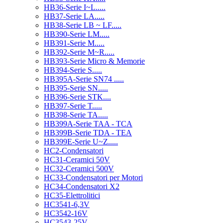
HB36-Serie I~L.....
HB37-Serie LA.....
HB38-Serie LB ~ LF.....
HB390-Serie LM.....
HB391-Serie M.....
HB392-Serie M~R.....
HB393-Serie Micro & Memorie
HB394-Serie S.....
HB395A-Serie SN74 .....
HB395-Serie SN.....
HB396-Serie STK....
HB397-Serie T.....
HB398-Serie TA.....
HB399A-Serie TAA - TCA
HB399B-Serie TDA - TEA
HB399E-Serie U~Z.....
HC2-Condensatori
HC31-Ceramici 50V
HC32-Ceramici 500V
HC33-Condensatori per Motori
HC34-Condensatori X2
HC35-Elettrolitici
HC3541-6,3V
HC3542-16V
HC3543-25V