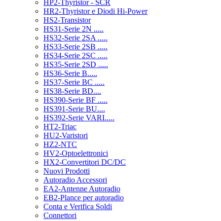
HP2-Thyristor - SCR
HR2-Thyristor e Diodi Hi-Power
HS2-Transistor
HS31-Serie 2N .....
HS32-Serie 2SA .....
HS33-Serie 2SB .....
HS34-Serie 2SC .....
HS35-Serie 2SD .....
HS36-Serie B.....
HS37-Serie BC .....
HS38-Serie BD....
HS390-Serie BF .....
HS391-Serie BU....
HS392-Serie VARI.....
HT2-Triac
HU2-Varistori
HZ2-NTC
HV2-Optoelettronici
HX2-Convertitori DC/DC
Nuovi Prodotti
Autoradio Accessori
EA2-Antenne Autoradio
EB2-Plance per autoradio
Conta e Verifica Soldi
Connettori