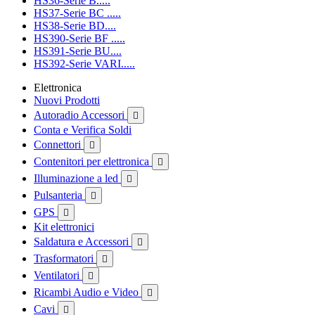
HS36-Serie B.....
HS37-Serie BC .....
HS38-Serie BD....
HS390-Serie BF .....
HS391-Serie BU....
HS392-Serie VARI.....
Elettronica
Nuovi Prodotti
Autoradio Accessori

Conta e Verifica Soldi
Connettori

Contenitori per elettronica

Illuminazione a led

Pulsanteria

GPS

Kit elettronici
Saldatura e Accessori

Trasformatori

Ventilatori

Ricambi Audio e Video

Cavi
