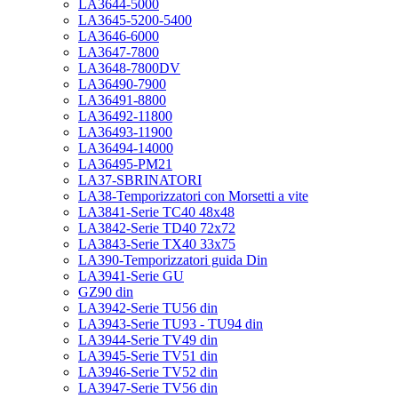
LA3644-5000
LA3645-5200-5400
LA3646-6000
LA3647-7800
LA3648-7800DV
LA36490-7900
LA36491-8800
LA36492-11800
LA36493-11900
LA36494-14000
LA36495-PM21
LA37-SBRINATORI
LA38-Temporizzatori con Morsetti a vite
LA3841-Serie TC40 48x48
LA3842-Serie TD40 72x72
LA3843-Serie TX40 33x75
LA390-Temporizzatori guida Din
LA3941-Serie GU
GZ90 din
LA3942-Serie TU56 din
LA3943-Serie TU93 - TU94 din
LA3944-Serie TV49 din
LA3945-Serie TV51 din
LA3946-Serie TV52 din
LA3947-Serie TV56 din