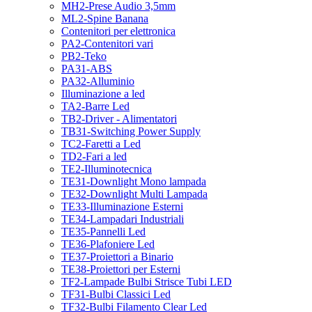
MH2-Prese Audio 3,5mm
ML2-Spine Banana
Contenitori per elettronica
PA2-Contenitori vari
PB2-Teko
PA31-ABS
PA32-Alluminio
Illuminazione a led
TA2-Barre Led
TB2-Driver - Alimentatori
TB31-Switching Power Supply
TC2-Faretti a Led
TD2-Fari a led
TE2-Illuminotecnica
TE31-Downlight Mono lampada
TE32-Downlight Multi Lampada
TE33-Illuminazione Esterni
TE34-Lampadari Industriali
TE35-Pannelli Led
TE36-Plafoniere Led
TE37-Proiettori a Binario
TE38-Proiettori per Esterni
TF2-Lampade Bulbi Strisce Tubi LED
TF31-Bulbi Classici Led
TF32-Bulbi Filamento Clear Led