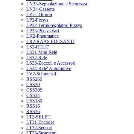
LN33-Segnalazione e Sicurezza
LN34-Cassette
LZ2 - Omron
LP2-Pixsys
LP32-Termoregolatori Pixsys
LP33-Pixsys vari
LK2-Pneumatica
LR2-RAAS PULSANTI
LS2-RELE'
LS31-Mini Relè
LS32-Relè
LS33-Zoccoli e Accessori
LS34-Rele' Automotive
LV2-Schmersal
RSS260
CSS30
CSS30S
CSS34
CSS180
RSS16
RSS36
LT2-SELET
LT31-Encoder
LT32-Sensori
LT33-Strumenti