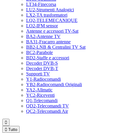
LT34-Finecorsa
LU2-Strumenti Analogici
LX2-TA trasformatori
LQ2-TELEMECANIQUE
LO2-IFM sensor
Antenne e accessori TV-Sat
BA2-Antenne TV
BA31-Fracarro antenne
BB2-LNB & Centralini TV Sat
BC2-Parabole
BD2-Staffe e accessori
Decoder DVB-S
Decoder DVB-T
Supporti TV
Y1-Radiocomandi
YB2-Radiocomandi Originali
YA2-Allmatic
YC2-Riceventi
Q1-Telecomandi
QD2-Telecomandi TV
QC2-Telecomandi Air


Tutto