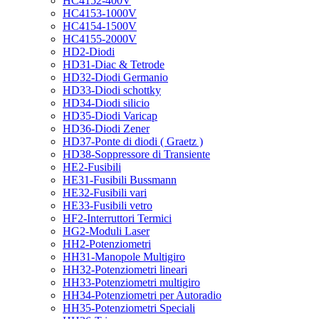
HC4152-400V
HC4153-1000V
HC4154-1500V
HC4155-2000V
HD2-Diodi
HD31-Diac & Tetrode
HD32-Diodi Germanio
HD33-Diodi schottky
HD34-Diodi silicio
HD35-Diodi Varicap
HD36-Diodi Zener
HD37-Ponte di diodi ( Graetz )
HD38-Soppressore di Transiente
HE2-Fusibili
HE31-Fusibili Bussmann
HE32-Fusibili vari
HE33-Fusibili vetro
HF2-Interruttori Termici
HG2-Moduli Laser
HH2-Potenziometri
HH31-Manopole Multigiro
HH32-Potenziometri lineari
HH33-Potenziometri multigiro
HH34-Potenziometri per Autoradio
HH35-Potenziometri Speciali