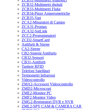
ZCB31-Multimetri Analogici
ZCB32-Multimetri digitali
ZCB33-Multimetri Fluke
ZCB34-Pinze Amperometriche
ZCB35-Vari
ZCA2-Misuratori di Campo
ZCA31-Promax
ZCA32-SatLink
ZCC2-Programmatori
ZCD2-SmartCard
Antifurti & Sirene
CA2-Sirene
CB2-Sistemi Antifurto
CB32-Sensori
CB31-Antifurti
Tastiere RFID
Telefoni Satellitari
Termometri Infrarossi
Videocontrollo
ZMA2-Accessori Videocontrollo
ZMD2-Microscopi
ZME2-Monitor PC
ZMF2-Monitor Video
ZMG2-Registratori DVR e NVR
ZML2-SPY CAM & CAMERA CAR