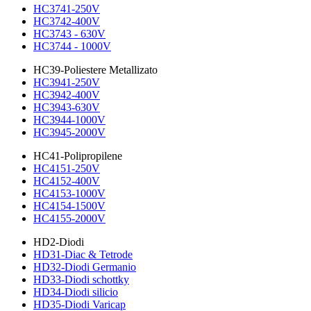
HC3741-250V
HC3742-400V
HC3743 - 630V
HC3744 - 1000V
HC39-Poliestere Metallizato
HC3941-250V
HC3942-400V
HC3943-630V
HC3944-1000V
HC3945-2000V
HC41-Polipropilene
HC4151-250V
HC4152-400V
HC4153-1000V
HC4154-1500V
HC4155-2000V
HD2-Diodi
HD31-Diac & Tetrode
HD32-Diodi Germanio
HD33-Diodi schottky
HD34-Diodi silicio
HD35-Diodi Varicap