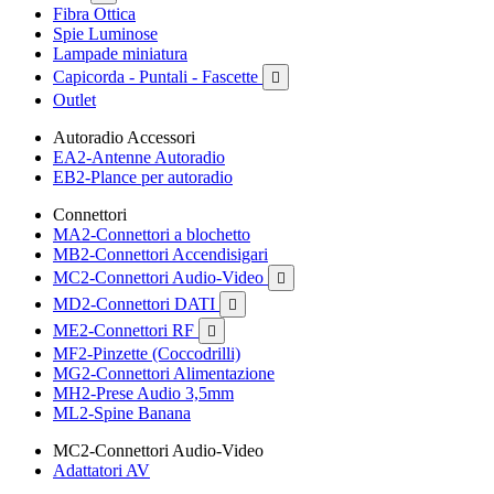
Fibra Ottica
Spie Luminose
Lampade miniatura
Capicorda - Puntali - Fascette

Outlet
Autoradio Accessori
EA2-Antenne Autoradio
EB2-Plance per autoradio
Connettori
MA2-Connettori a blochetto
MB2-Connettori Accendisigari
MC2-Connettori Audio-Video

MD2-Connettori DATI

ME2-Connettori RF

MF2-Pinzette (Coccodrilli)
MG2-Connettori Alimentazione
MH2-Prese Audio 3,5mm
ML2-Spine Banana
MC2-Connettori Audio-Video
Adattatori AV