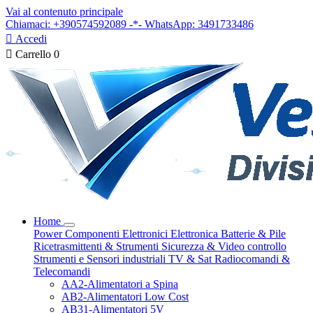
Vai al contenuto principale
Chiamaci: +390574592089 -*- WhatsApp: 3491733486

Accedi

Carrello
0
Home
Power
Componenti Elettronici
Elettronica
Batterie & Pile
Ricetrasmittenti & Strumenti
Sicurezza & Video controllo
Strumenti e Sensori industriali
TV & Sat
Radiocomandi &
Telecomandi
AA2-Alimentatori a Spina
AB2-Alimentatori Low Cost
AB31-Alimentatori 5V