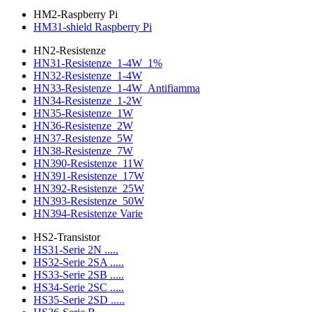
HM2-Raspberry Pi
HM31-shield Raspberry Pi
HN2-Resistenze
HN31-Resistenze_1-4W_1%
HN32-Resistenze_1-4W
HN33-Resistenze_1-4W_Antifiamma
HN34-Resistenze_1-2W
HN35-Resistenze_1W
HN36-Resistenze_2W
HN37-Resistenze_5W
HN38-Resistenze_7W
HN390-Resistenze_11W
HN391-Resistenze_17W
HN392-Resistenze_25W
HN393-Resistenze_50W
HN394-Resistenze Varie
HS2-Transistor
HS31-Serie 2N .....
HS32-Serie 2SA .....
HS33-Serie 2SB .....
HS34-Serie 2SC .....
HS35-Serie 2SD .....