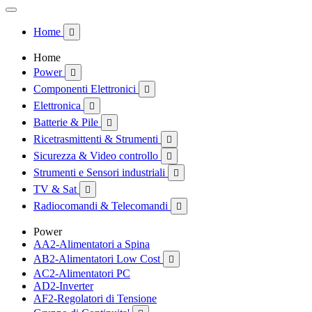
Home

Home
Power

Componenti Elettronici

Elettronica

Batterie & Pile

Ricetrasmittenti & Strumenti

Sicurezza & Video controllo

Strumenti e Sensori industriali

TV & Sat

Radiocomandi & Telecomandi

Power
AA2-Alimentatori a Spina
AB2-Alimentatori Low Cost

AC2-Alimentatori PC
AD2-Inverter
AF2-Regolatori di Tensione