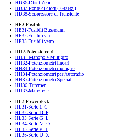
HD36-Diodi Zener
HD37-Ponte di diodi ( Graetz )
HD38-Soppressore di Transiente
HE2-Fusibili
HE31-Fusibili Bussmann
HE32-Fusibili vari
HE33-Fusibili vetro
HH2-Potenziometri
HH31-Manopole Multigiro
HH32-Potenziometri lineari
HH33-Potenziometri multigiro
HH34-Potenziometri per Autoradio
HH35-Potenziometri Speciali
HH36-Trimmer
HH37-Manopole
HL2-Powerblock
HL31-Serie 1_C
HL32-Serie D_F
HL33-Serie G_L
HL34-Serie M_O
HL35-Serie P_T
HL36-Serie U_X