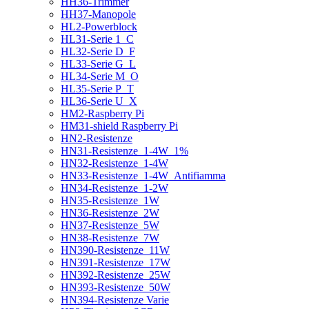
HH36-Trimmer
HH37-Manopole
HL2-Powerblock
HL31-Serie 1_C
HL32-Serie D_F
HL33-Serie G_L
HL34-Serie M_O
HL35-Serie P_T
HL36-Serie U_X
HM2-Raspberry Pi
HM31-shield Raspberry Pi
HN2-Resistenze
HN31-Resistenze_1-4W_1%
HN32-Resistenze_1-4W
HN33-Resistenze_1-4W_Antifiamma
HN34-Resistenze_1-2W
HN35-Resistenze_1W
HN36-Resistenze_2W
HN37-Resistenze_5W
HN38-Resistenze_7W
HN390-Resistenze_11W
HN391-Resistenze_17W
HN392-Resistenze_25W
HN393-Resistenze_50W
HN394-Resistenze Varie