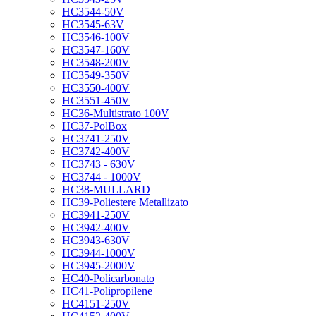
HC3544-50V
HC3545-63V
HC3546-100V
HC3547-160V
HC3548-200V
HC3549-350V
HC3550-400V
HC3551-450V
HC36-Multistrato 100V
HC37-PolBox
HC3741-250V
HC3742-400V
HC3743 - 630V
HC3744 - 1000V
HC38-MULLARD
HC39-Poliestere Metallizato
HC3941-250V
HC3942-400V
HC3943-630V
HC3944-1000V
HC3945-2000V
HC40-Policarbonato
HC41-Polipropilene
HC4151-250V