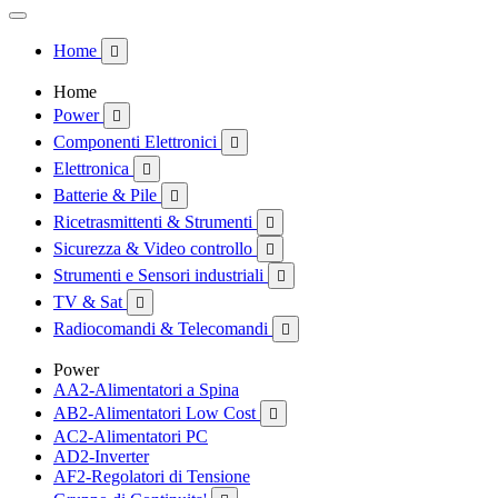
Home

Home
Power

Componenti Elettronici

Elettronica

Batterie & Pile

Ricetrasmittenti & Strumenti

Sicurezza & Video controllo

Strumenti e Sensori industriali

TV & Sat

Radiocomandi & Telecomandi

Power
AA2-Alimentatori a Spina
AB2-Alimentatori Low Cost

AC2-Alimentatori PC
AD2-Inverter
AF2-Regolatori di Tensione