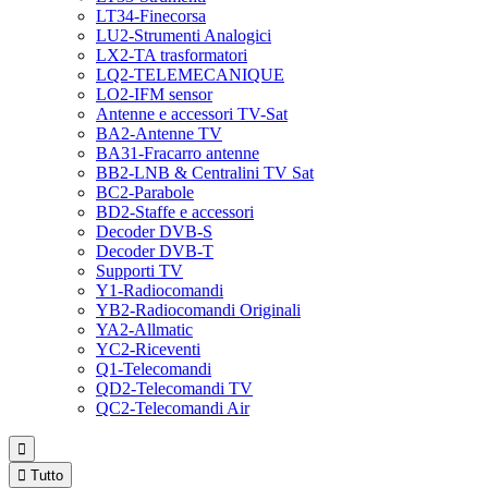
LT34-Finecorsa
LU2-Strumenti Analogici
LX2-TA trasformatori
LQ2-TELEMECANIQUE
LO2-IFM sensor
Antenne e accessori TV-Sat
BA2-Antenne TV
BA31-Fracarro antenne
BB2-LNB & Centralini TV Sat
BC2-Parabole
BD2-Staffe e accessori
Decoder DVB-S
Decoder DVB-T
Supporti TV
Y1-Radiocomandi
YB2-Radiocomandi Originali
YA2-Allmatic
YC2-Riceventi
Q1-Telecomandi
QD2-Telecomandi TV
QC2-Telecomandi Air


Tutto