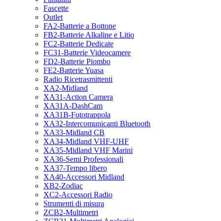
Fascette
Outlet
FA2-Batterie a Bottone
FB2-Batterie Alkaline e Litio
FC2-Batterie Dedicate
FC31-Batterie Videocamere
FD2-Batterie Piombo
FE2-Batterie Yuasa
Radio Ricetrasmittenti
XA2-Midland
XA31-Action Camera
XA31A-DashCam
XA31B-Fototrappola
XA32-Intercomunicanti Bluetooth
XA33-Midland CB
XA34-Midland VHF-UHF
XA35-Midland VHF Marini
XA36-Semi Professionali
XA37-Tempo libero
XA40-Accessori Midland
XB2-Zodiac
XC2-Accessori Radio
Strumenti di misura
ZCB2-Multimetri