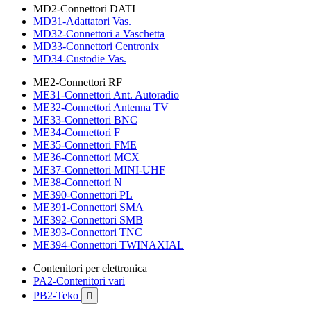
MD2-Connettori DATI
MD31-Adattatori Vas.
MD32-Connettori a Vaschetta
MD33-Connettori Centronix
MD34-Custodie Vas.
ME2-Connettori RF
ME31-Connettori Ant. Autoradio
ME32-Connettori Antenna TV
ME33-Connettori BNC
ME34-Connettori F
ME35-Connettori FME
ME36-Connettori MCX
ME37-Connettori MINI-UHF
ME38-Connettori N
ME390-Connettori PL
ME391-Connettori SMA
ME392-Connettori SMB
ME393-Connettori TNC
ME394-Connettori TWINAXIAL
Contenitori per elettronica
PA2-Contenitori vari
PB2-Teko
