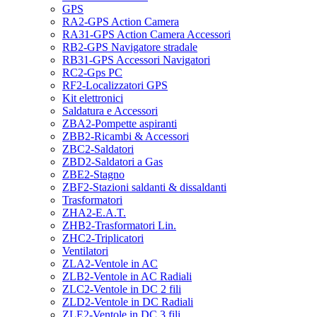
GPS
RA2-GPS Action Camera
RA31-GPS Action Camera Accessori
RB2-GPS Navigatore stradale
RB31-GPS Accessori Navigatori
RC2-Gps PC
RF2-Localizzatori GPS
Kit elettronici
Saldatura e Accessori
ZBA2-Pompette aspiranti
ZBB2-Ricambi & Accessori
ZBC2-Saldatori
ZBD2-Saldatori a Gas
ZBE2-Stagno
ZBF2-Stazioni saldanti & dissaldanti
Trasformatori
ZHA2-E.A.T.
ZHB2-Trasformatori Lin.
ZHC2-Triplicatori
Ventilatori
ZLA2-Ventole in AC
ZLB2-Ventole in AC Radiali
ZLC2-Ventole in DC 2 fili
ZLD2-Ventole in DC Radiali
ZLE2-Ventole in DC 3 fili