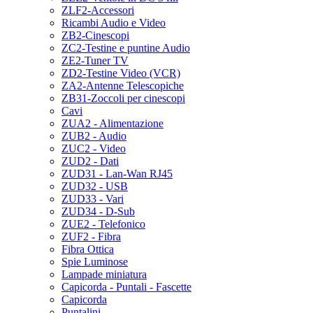
ZLF2-Accessori
Ricambi Audio e Video
ZB2-Cinescopi
ZC2-Testine e puntine Audio
ZE2-Tuner TV
ZD2-Testine Video (VCR)
ZA2-Antenne Telescopiche
ZB31-Zoccoli per cinescopi
Cavi
ZUA2 - Alimentazione
ZUB2 - Audio
ZUC2 - Video
ZUD2 - Dati
ZUD31 - Lan-Wan RJ45
ZUD32 - USB
ZUD33 - Vari
ZUD34 - D-Sub
ZUE2 - Telefonico
ZUF2 - Fibra
Fibra Ottica
Spie Luminose
Lampade miniatura
Capicorda - Puntali - Fascette
Capicorda
Puntalini