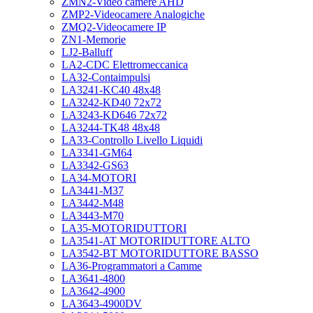
ZMN2-Video camere AHD
ZMP2-Videocamere Analogiche
ZMQ2-Videocamere IP
ZN1-Memorie
LJ2-Balluff
LA2-CDC Elettromeccanica
LA32-Contaimpulsi
LA3241-KC40 48x48
LA3242-KD40 72x72
LA3243-KD646 72x72
LA3244-TK48 48x48
LA33-Controllo Livello Liquidi
LA3341-GM64
LA3342-GS63
LA34-MOTORI
LA3441-M37
LA3442-M48
LA3443-M70
LA35-MOTORIDUTTORI
LA3541-AT MOTORIDUTTORE ALTO
LA3542-BT MOTORIDUTTORE BASSO
LA36-Programmatori a Camme
LA3641-4800
LA3642-4900
LA3643-4900DV