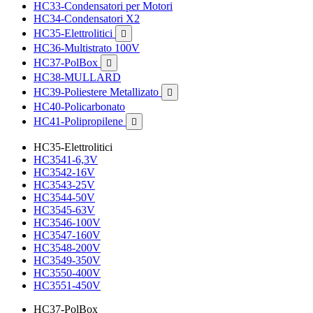
HC33-Condensatori per Motori
HC34-Condensatori X2
HC35-Elettrolitici

HC36-Multistrato 100V
HC37-PolBox

HC38-MULLARD
HC39-Poliestere Metallizato

HC40-Policarbonato
HC41-Polipropilene

HC35-Elettrolitici
HC3541-6,3V
HC3542-16V
HC3543-25V
HC3544-50V
HC3545-63V
HC3546-100V
HC3547-160V
HC3548-200V
HC3549-350V
HC3550-400V
HC3551-450V
HC37-PolBox