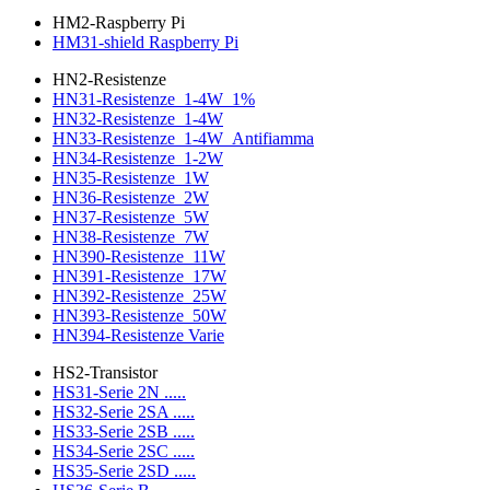
HM2-Raspberry Pi
HM31-shield Raspberry Pi
HN2-Resistenze
HN31-Resistenze_1-4W_1%
HN32-Resistenze_1-4W
HN33-Resistenze_1-4W_Antifiamma
HN34-Resistenze_1-2W
HN35-Resistenze_1W
HN36-Resistenze_2W
HN37-Resistenze_5W
HN38-Resistenze_7W
HN390-Resistenze_11W
HN391-Resistenze_17W
HN392-Resistenze_25W
HN393-Resistenze_50W
HN394-Resistenze Varie
HS2-Transistor
HS31-Serie 2N .....
HS32-Serie 2SA .....
HS33-Serie 2SB .....
HS34-Serie 2SC .....
HS35-Serie 2SD .....