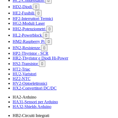
HC2-Condensatori

HD2-Diodi

HE2-Fusibili

HF2-Interruttori Termici
HG2-Moduli Laser
HH2-Potenziometri

HL2-Powerblock

HM2-Raspberry Pi

HN2-Resistenze

HP2-Thyristor - SCR
HR2-Thyristor e Diodi Hi-Power
HS2-Transistor

HT2-Triac
HU2-Varistori
HZ2-NTC
HV2-Optoelettronici
HX2-Convertitori DC/DC
HA2-Arduino
HA31-Sensori per Arduino
HA32-Shields Arduino
HB2-Circuiti Integrati