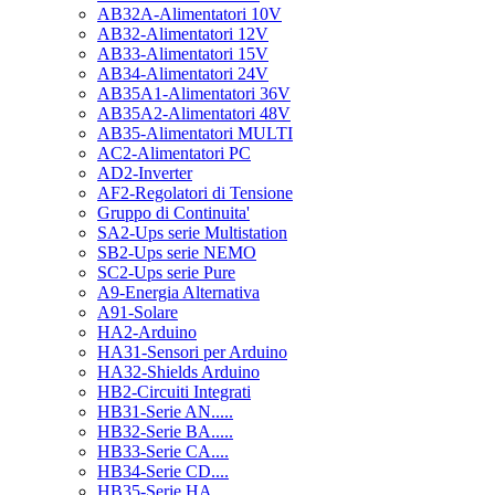
AB32A-Alimentatori 10V
AB32-Alimentatori 12V
AB33-Alimentatori 15V
AB34-Alimentatori 24V
AB35A1-Alimentatori 36V
AB35A2-Alimentatori 48V
AB35-Alimentatori MULTI
AC2-Alimentatori PC
AD2-Inverter
AF2-Regolatori di Tensione
Gruppo di Continuita'
SA2-Ups serie Multistation
SB2-Ups serie NEMO
SC2-Ups serie Pure
A9-Energia Alternativa
A91-Solare
HA2-Arduino
HA31-Sensori per Arduino
HA32-Shields Arduino
HB2-Circuiti Integrati
HB31-Serie AN.....
HB32-Serie BA.....
HB33-Serie CA....
HB34-Serie CD....
HB35-Serie HA.....