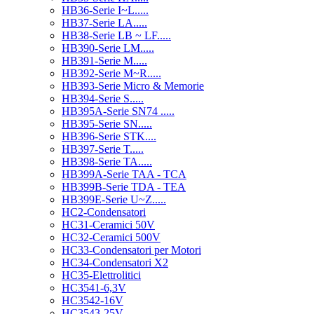
HB36-Serie I~L.....
HB37-Serie LA.....
HB38-Serie LB ~ LF.....
HB390-Serie LM.....
HB391-Serie M.....
HB392-Serie M~R.....
HB393-Serie Micro & Memorie
HB394-Serie S.....
HB395A-Serie SN74 .....
HB395-Serie SN.....
HB396-Serie STK....
HB397-Serie T.....
HB398-Serie TA.....
HB399A-Serie TAA - TCA
HB399B-Serie TDA - TEA
HB399E-Serie U~Z.....
HC2-Condensatori
HC31-Ceramici 50V
HC32-Ceramici 500V
HC33-Condensatori per Motori
HC34-Condensatori X2
HC35-Elettrolitici
HC3541-6,3V
HC3542-16V
HC3543-25V