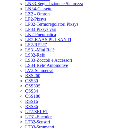
LN33-Segnalazione e Sicurezza
LN34-Cassette
LZ2 - Omron
LP2-Pixsys
LP32-Termoregolatori Pixsys
LP33-Pixsys vari
LK2-Pneumatica
LR2-RAAS PULSANTI
LS2-RELE'
LS31-Mini Relè
LS32-Relè
LS33-Zoccoli e Accessori
LS34-Rele' Automotive
LV2-Schmersal
RSS260
CSS30
CSS30S
CSS34
CSS180
RSS16
RSS36
LT2-SELET
LT31-Encoder
LT32-Sensori
LT33-Strumenti