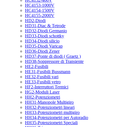
HC4152-400V
HC4153-1000V
HC4154-1500V
HC4155-2000V
HD2-Diodi
HD31-Diac & Tetrode
HD32-Diodi Germanio
HD33-Diodi schottky
HD34-Diodi silicio
HD35-Diodi Varicap
HD36-Diodi Zener
HD37-Ponte di diodi ( Graetz )
HD38-Soppressore di Transiente
HE2-Fusibili
HE31-Fusibili Bussmann
HE32-Fusibili vari
HE33-Fusibili vetro
HF2-Interruttori Termici
HG2-Moduli Laser
HH2-Potenziometri
HH31-Manopole Multigiro
HH32-Potenziometri lineari
HH33-Potenziometri multigiro
HH34-Potenziometri per Autoradio
HH35-Potenziometri Speciali