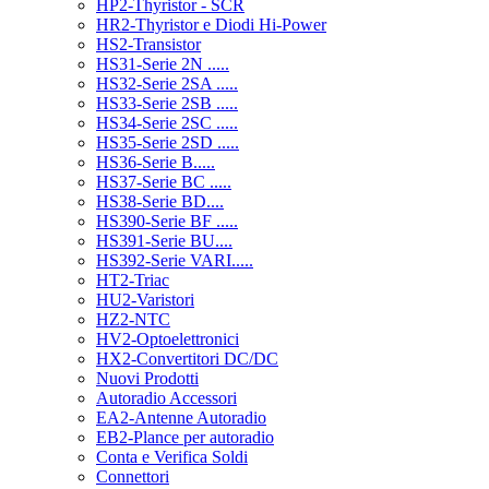
HP2-Thyristor - SCR
HR2-Thyristor e Diodi Hi-Power
HS2-Transistor
HS31-Serie 2N .....
HS32-Serie 2SA .....
HS33-Serie 2SB .....
HS34-Serie 2SC .....
HS35-Serie 2SD .....
HS36-Serie B.....
HS37-Serie BC .....
HS38-Serie BD....
HS390-Serie BF .....
HS391-Serie BU....
HS392-Serie VARI.....
HT2-Triac
HU2-Varistori
HZ2-NTC
HV2-Optoelettronici
HX2-Convertitori DC/DC
Nuovi Prodotti
Autoradio Accessori
EA2-Antenne Autoradio
EB2-Plance per autoradio
Conta e Verifica Soldi
Connettori