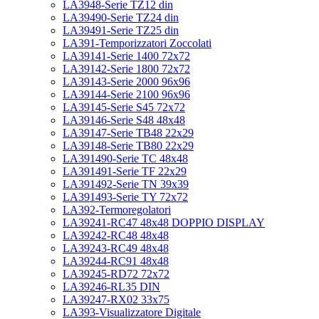
LA3948-Serie TZ12 din
LA39490-Serie TZ24 din
LA39491-Serie TZ25 din
LA391-Temporizzatori Zoccolati
LA39141-Serie 1400 72x72
LA39142-Serie 1800 72x72
LA39143-Serie 2000 96x96
LA39144-Serie 2100 96x96
LA39145-Serie S45 72x72
LA39146-Serie S48 48x48
LA39147-Serie TB48 22x29
LA39148-Serie TB80 22x29
LA391490-Serie TC 48x48
LA391491-Serie TF 22x29
LA391492-Serie TN 39x39
LA391493-Serie TY 72x72
LA392-Termoregolatori
LA39241-RC47 48x48 DOPPIO DISPLAY
LA39242-RC48 48x48
LA39243-RC49 48x48
LA39244-RC91 48x48
LA39245-RD72 72x72
LA39246-RL35 DIN
LA39247-RX02 33x75
LA393-Visualizzatore Digitale