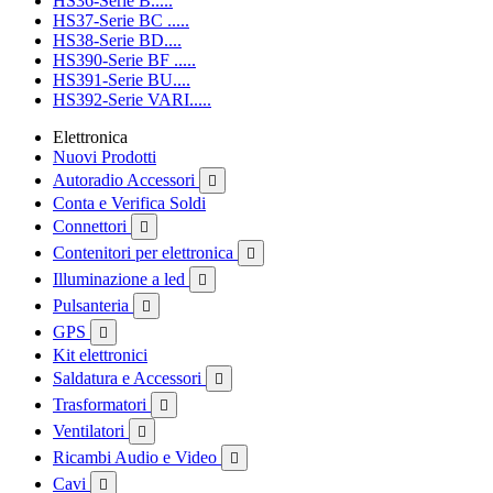
HS36-Serie B.....
HS37-Serie BC .....
HS38-Serie BD....
HS390-Serie BF .....
HS391-Serie BU....
HS392-Serie VARI.....
Elettronica
Nuovi Prodotti
Autoradio Accessori

Conta e Verifica Soldi
Connettori

Contenitori per elettronica

Illuminazione a led

Pulsanteria

GPS

Kit elettronici
Saldatura e Accessori

Trasformatori

Ventilatori

Ricambi Audio e Video

Cavi
