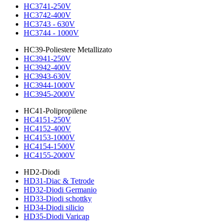
HC3741-250V
HC3742-400V
HC3743 - 630V
HC3744 - 1000V
HC39-Poliestere Metallizato
HC3941-250V
HC3942-400V
HC3943-630V
HC3944-1000V
HC3945-2000V
HC41-Polipropilene
HC4151-250V
HC4152-400V
HC4153-1000V
HC4154-1500V
HC4155-2000V
HD2-Diodi
HD31-Diac & Tetrode
HD32-Diodi Germanio
HD33-Diodi schottky
HD34-Diodi silicio
HD35-Diodi Varicap