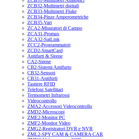
ZCB31-Multimetri Analogici
ZCB32-Multimetri digitali
ZCB33-Multimetri Fluke
ZCB34-Pinze Amperometriche
ZCB35-Vari
ZCA2-Misuratori di Campo
ZCA31-Promax
ZCA32-SatLink
ZCC2-Programmatori
ZCD2-SmartCard
Antifurti & Sirene
CA2-Sirene
CB2-Sistemi Antifurto
CB32-Sensori
CB31-Antifurti
Tastiere RFID
Telefoni Satellitari
Termometri Infrarossi
Videocontrollo
ZMA2-Accessori Videocontrollo
ZMD2-Microscopi
ZME2-Monitor PC
ZMF2-Monitor Video
ZMG2-Registratori DVR e NVR
ZML2-SPY CAM & CAMERA CAR