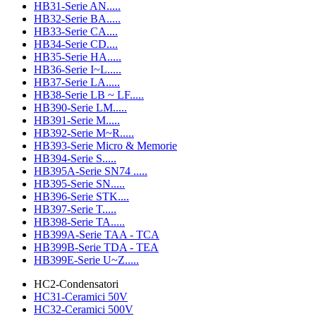
HB31-Serie AN.....
HB32-Serie BA.....
HB33-Serie CA....
HB34-Serie CD....
HB35-Serie HA.....
HB36-Serie I~L.....
HB37-Serie LA.....
HB38-Serie LB ~ LF.....
HB390-Serie LM.....
HB391-Serie M.....
HB392-Serie M~R.....
HB393-Serie Micro & Memorie
HB394-Serie S.....
HB395A-Serie SN74 .....
HB395-Serie SN.....
HB396-Serie STK....
HB397-Serie T.....
HB398-Serie TA.....
HB399A-Serie TAA - TCA
HB399B-Serie TDA - TEA
HB399E-Serie U~Z.....
HC2-Condensatori
HC31-Ceramici 50V
HC32-Ceramici 500V