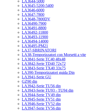
LA3644-5000
LA3645-5200-5400
LA3646-6000
LA3647-7800
LA3648-7800DV
LA36490-7900
LA36491-8800
LA36492-11800
LA36493-11900
LA36494-14000
LA36495-PM21
LA37-SBRINATORI
LA38-Temporizzatori con Morsetti a vite
LA3841-Serie TC40 48x48
LA3842-Serie TD40 72x72
LA3843-Serie TX40 33x75
LA390-Temporizzatori guida Din
LA3941-Serie GU
GZ90 din
LA3942-Serie TU56 din
LA3943-Serie TU93 - TU94 din
LA3944-Serie TV49 din
LA3945-Serie TV51 din
LA3946-Serie TV52 din
LA3947-Serie TV56 din