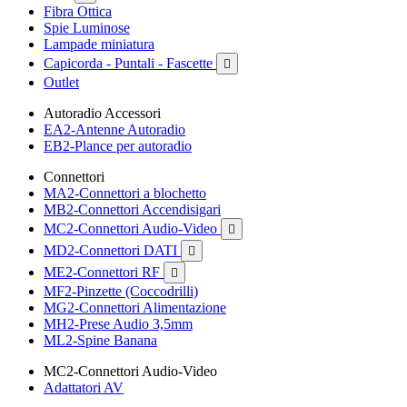
Fibra Ottica
Spie Luminose
Lampade miniatura
Capicorda - Puntali - Fascette

Outlet
Autoradio Accessori
EA2-Antenne Autoradio
EB2-Plance per autoradio
Connettori
MA2-Connettori a blochetto
MB2-Connettori Accendisigari
MC2-Connettori Audio-Video

MD2-Connettori DATI

ME2-Connettori RF

MF2-Pinzette (Coccodrilli)
MG2-Connettori Alimentazione
MH2-Prese Audio 3,5mm
ML2-Spine Banana
MC2-Connettori Audio-Video
Adattatori AV