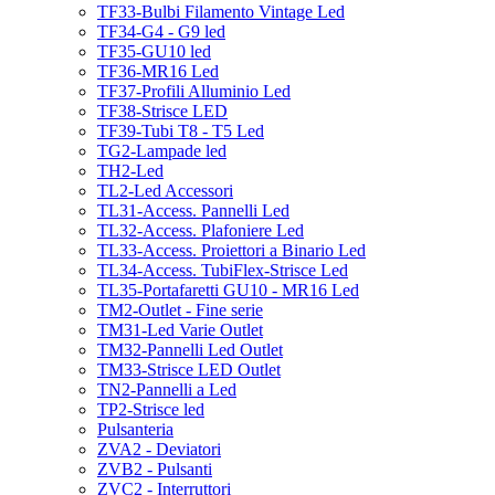
TF33-Bulbi Filamento Vintage Led
TF34-G4 - G9 led
TF35-GU10 led
TF36-MR16 Led
TF37-Profili Alluminio Led
TF38-Strisce LED
TF39-Tubi T8 - T5 Led
TG2-Lampade led
TH2-Led
TL2-Led Accessori
TL31-Access. Pannelli Led
TL32-Access. Plafoniere Led
TL33-Access. Proiettori a Binario Led
TL34-Access. TubiFlex-Strisce Led
TL35-Portafaretti GU10 - MR16 Led
TM2-Outlet - Fine serie
TM31-Led Varie Outlet
TM32-Pannelli Led Outlet
TM33-Strisce LED Outlet
TN2-Pannelli a Led
TP2-Strisce led
Pulsanteria
ZVA2 - Deviatori
ZVB2 - Pulsanti
ZVC2 - Interruttori