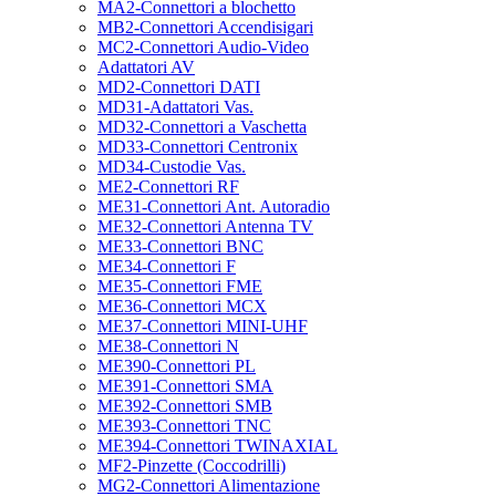
MA2-Connettori a blochetto
MB2-Connettori Accendisigari
MC2-Connettori Audio-Video
Adattatori AV
MD2-Connettori DATI
MD31-Adattatori Vas.
MD32-Connettori a Vaschetta
MD33-Connettori Centronix
MD34-Custodie Vas.
ME2-Connettori RF
ME31-Connettori Ant. Autoradio
ME32-Connettori Antenna TV
ME33-Connettori BNC
ME34-Connettori F
ME35-Connettori FME
ME36-Connettori MCX
ME37-Connettori MINI-UHF
ME38-Connettori N
ME390-Connettori PL
ME391-Connettori SMA
ME392-Connettori SMB
ME393-Connettori TNC
ME394-Connettori TWINAXIAL
MF2-Pinzette (Coccodrilli)
MG2-Connettori Alimentazione