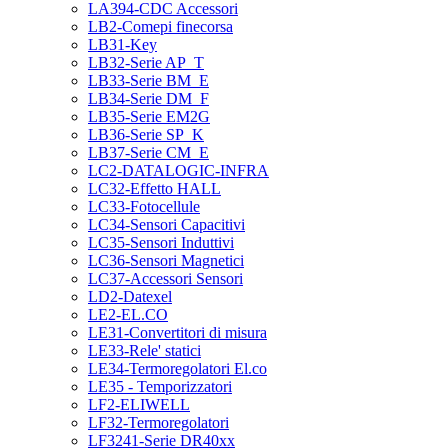
LA394-CDC Accessori
LB2-Comepi finecorsa
LB31-Key
LB32-Serie AP_T
LB33-Serie BM_E
LB34-Serie DM_F
LB35-Serie EM2G
LB36-Serie SP_K
LB37-Serie CM_E
LC2-DATALOGIC-INFRA
LC32-Effetto HALL
LC33-Fotocellule
LC34-Sensori Capacitivi
LC35-Sensori Induttivi
LC36-Sensori Magnetici
LC37-Accessori Sensori
LD2-Datexel
LE2-EL.CO
LE31-Convertitori di misura
LE33-Rele' statici
LE34-Termoregolatori El.co
LE35 - Temporizzatori
LF2-ELIWELL
LF32-Termoregolatori
LF3241-Serie DR40xx