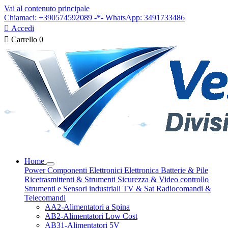
Vai al contenuto principale
Chiamaci: +390574592089 -*- WhatsApp: 3491733486

Accedi

Carrello
0
Home
Power
Componenti Elettronici
Elettronica
Batterie & Pile
Ricetrasmittenti & Strumenti
Sicurezza & Video controllo
Strumenti e Sensori industriali
TV & Sat
Radiocomandi &
Telecomandi
AA2-Alimentatori a Spina
AB2-Alimentatori Low Cost
AB31-Alimentatori 5V