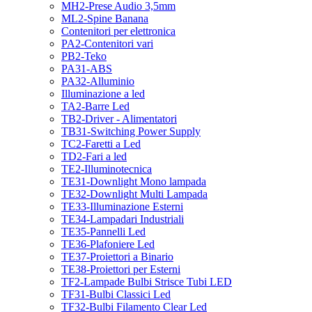
MH2-Prese Audio 3,5mm
ML2-Spine Banana
Contenitori per elettronica
PA2-Contenitori vari
PB2-Teko
PA31-ABS
PA32-Alluminio
Illuminazione a led
TA2-Barre Led
TB2-Driver - Alimentatori
TB31-Switching Power Supply
TC2-Faretti a Led
TD2-Fari a led
TE2-Illuminotecnica
TE31-Downlight Mono lampada
TE32-Downlight Multi Lampada
TE33-Illuminazione Esterni
TE34-Lampadari Industriali
TE35-Pannelli Led
TE36-Plafoniere Led
TE37-Proiettori a Binario
TE38-Proiettori per Esterni
TF2-Lampade Bulbi Strisce Tubi LED
TF31-Bulbi Classici Led
TF32-Bulbi Filamento Clear Led