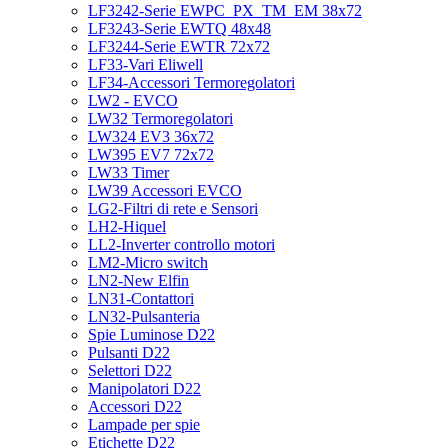
LF3242-Serie EWPC_PX_TM_EM 38x72
LF3243-Serie EWTQ 48x48
LF3244-Serie EWTR 72x72
LF33-Vari Eliwell
LF34-Accessori Termoregolatori
LW2 - EVCO
LW32 Termoregolatori
LW324 EV3 36x72
LW395 EV7 72x72
LW33 Timer
LW39 Accessori EVCO
LG2-Filtri di rete e Sensori
LH2-Hiquel
LL2-Inverter controllo motori
LM2-Micro switch
LN2-New Elfin
LN31-Contattori
LN32-Pulsanteria
Spie Luminose D22
Pulsanti D22
Selettori D22
Manipolatori D22
Accessori D22
Lampade per spie
Etichette D22