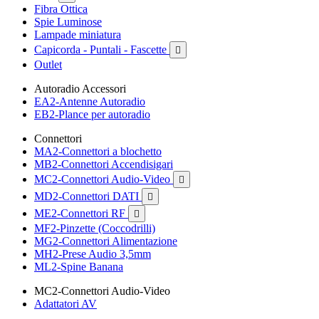
Fibra Ottica
Spie Luminose
Lampade miniatura
Capicorda - Puntali - Fascette

Outlet
Autoradio Accessori
EA2-Antenne Autoradio
EB2-Plance per autoradio
Connettori
MA2-Connettori a blochetto
MB2-Connettori Accendisigari
MC2-Connettori Audio-Video

MD2-Connettori DATI

ME2-Connettori RF

MF2-Pinzette (Coccodrilli)
MG2-Connettori Alimentazione
MH2-Prese Audio 3,5mm
ML2-Spine Banana
MC2-Connettori Audio-Video
Adattatori AV