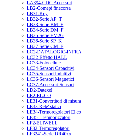
LA394-CDC Accessori
LB2-Comepi finecorsa
LB31-Key
LB32-Serie AP_T
LB33-Serie BM_E
LB34-Serie DM_F
LB35-Serie EM2G
LB36-Serie SP_K
LB37-Serie CM_E
LC2-DATALOGIC-INFRA
LC32-Effetto HALL
LC33-Fotocellule
LC34-Sensori Capacitivi
LC35-Sensori Induttivi
LC36-Sensori Magnetici
LC37-Accessori Sensori
LD2-Datexel
LE2-EL.CO
LE31-Convertitori di misura
LE33-Rele' statici
LE34-Termoregolatori El.co
LE35 - Temporizzatori
LF2-ELIWELL
LF32-Termoregolatori
LF3241-Serie DR40xx