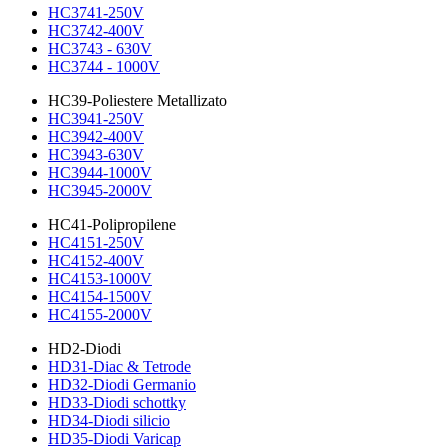
HC3741-250V
HC3742-400V
HC3743 - 630V
HC3744 - 1000V
HC39-Poliestere Metallizato
HC3941-250V
HC3942-400V
HC3943-630V
HC3944-1000V
HC3945-2000V
HC41-Polipropilene
HC4151-250V
HC4152-400V
HC4153-1000V
HC4154-1500V
HC4155-2000V
HD2-Diodi
HD31-Diac & Tetrode
HD32-Diodi Germanio
HD33-Diodi schottky
HD34-Diodi silicio
HD35-Diodi Varicap