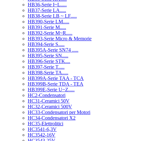
HB36-Serie I~L.....
HB37-Serie LA.....
HB38-Serie LB ~ LF.....
HB390-Serie LM.....
HB391-Serie M.....
HB392-Serie M~R.....
HB393-Serie Micro & Memorie
HB394-Serie S.....
HB395A-Serie SN74 .....
HB395-Serie SN.....
HB396-Serie STK....
HB397-Serie T.....
HB398-Serie TA.....
HB399A-Serie TAA - TCA
HB399B-Serie TDA - TEA
HB399E-Serie U~Z.....
HC2-Condensatori
HC31-Ceramici 50V
HC32-Ceramici 500V
HC33-Condensatori per Motori
HC34-Condensatori X2
HC35-Elettrolitici
HC3541-6,3V
HC3542-16V
HC3543-25V