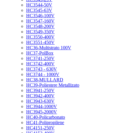
HC3544-50V
HC3545-63V
HC3546-100V
HC3547-160V
HC3548-200V
HC3549-350V
HC3550-400V
HC3551-450V
HC36-Multistrato 100V
HC37-PolBox
HC3741-250V
HC3742-400V
HC3743 - 630V
HC3744 - 1000V
HC38-MULLARD
HC39-Poliestere Metallizato
HC3941-250V
HC3942-400V
HC3943-630V
HC3944-1000V
HC3945-2000V
HC40-Policarbonato
HC41-Polipropilene
HC4151-250V