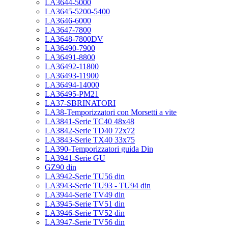
LA3644-5000
LA3645-5200-5400
LA3646-6000
LA3647-7800
LA3648-7800DV
LA36490-7900
LA36491-8800
LA36492-11800
LA36493-11900
LA36494-14000
LA36495-PM21
LA37-SBRINATORI
LA38-Temporizzatori con Morsetti a vite
LA3841-Serie TC40 48x48
LA3842-Serie TD40 72x72
LA3843-Serie TX40 33x75
LA390-Temporizzatori guida Din
LA3941-Serie GU
GZ90 din
LA3942-Serie TU56 din
LA3943-Serie TU93 - TU94 din
LA3944-Serie TV49 din
LA3945-Serie TV51 din
LA3946-Serie TV52 din
LA3947-Serie TV56 din