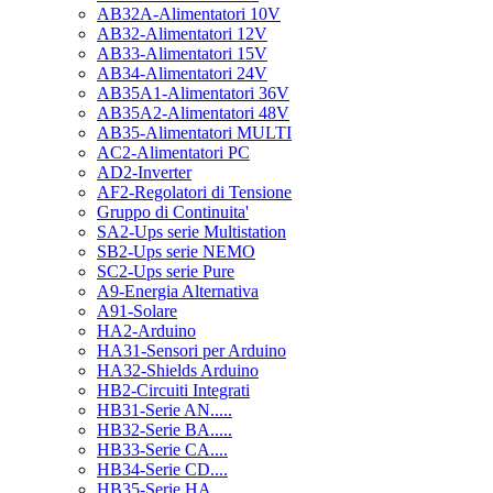
AB32A-Alimentatori 10V
AB32-Alimentatori 12V
AB33-Alimentatori 15V
AB34-Alimentatori 24V
AB35A1-Alimentatori 36V
AB35A2-Alimentatori 48V
AB35-Alimentatori MULTI
AC2-Alimentatori PC
AD2-Inverter
AF2-Regolatori di Tensione
Gruppo di Continuita'
SA2-Ups serie Multistation
SB2-Ups serie NEMO
SC2-Ups serie Pure
A9-Energia Alternativa
A91-Solare
HA2-Arduino
HA31-Sensori per Arduino
HA32-Shields Arduino
HB2-Circuiti Integrati
HB31-Serie AN.....
HB32-Serie BA.....
HB33-Serie CA....
HB34-Serie CD....
HB35-Serie HA.....