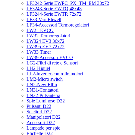
LF3242-Serie EWPC_PX_TM_EM 38x72
LF3243-Serie EWTQ 48x48
LF3244-Serie EWTR 72x72
LF33-Vari Eliwell
LF34-Accessori Termoregolatori
LW2 - EVCO
LW32 Termoregolatori
LW324 EV3 36x72
LW395 EV7 72x72
LW33 Timer
LW39 Accessori EVCO
LG2-Filtri di rete e Sensori
LH2-Hiquel
LL2-Inverter controllo motori
LM2-Micro switch
LN2-New Elfin
LN31-Contattori
LN32-Pulsanteria
Spie Luminose D22
Pulsanti D22
Selettori D22
Manipolatori D22
Accessori D22
Lampade per spie
Etichette D22