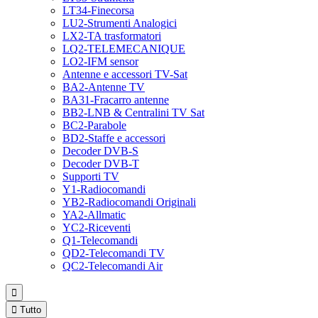
LT34-Finecorsa
LU2-Strumenti Analogici
LX2-TA trasformatori
LQ2-TELEMECANIQUE
LO2-IFM sensor
Antenne e accessori TV-Sat
BA2-Antenne TV
BA31-Fracarro antenne
BB2-LNB & Centralini TV Sat
BC2-Parabole
BD2-Staffe e accessori
Decoder DVB-S
Decoder DVB-T
Supporti TV
Y1-Radiocomandi
YB2-Radiocomandi Originali
YA2-Allmatic
YC2-Riceventi
Q1-Telecomandi
QD2-Telecomandi TV
QC2-Telecomandi Air


Tutto