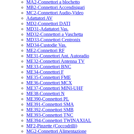
MA2-Connettori a blochetto
MB2-Connettori Accendisigari
MC2-Connettori Audio-Video
Adattatori AV
MD2-Connettori DATI
MD31-Adattatori Vas.
MD32-Connettori a Vaschetta
MD33-Connettori Centronix
MD34-Custodie Vas.
ME2-Connettori RF
ME31-Connettori Ant. Autoradio
ME32-Connettori Antenna TV
ME33-Connettori BNC
ME34-Connettori F
ME35-Connettori FME
ME36-Connettori MCX
ME37-Connettori MINI-UHF
ME38-Connettori N
ME390-Connettori PL
ME391-Connettori SMA
ME392-Connettori SMB
ME393-Connettori TNC
ME394-Connettori TWINAXIAL
MF2-Pinzette (Coccodrilli)
MG2-Connettori Alimentazione