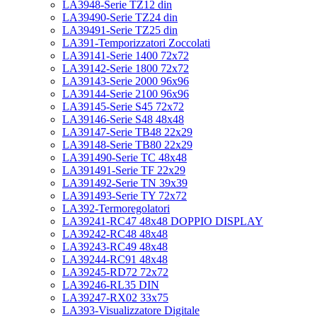
LA3948-Serie TZ12 din
LA39490-Serie TZ24 din
LA39491-Serie TZ25 din
LA391-Temporizzatori Zoccolati
LA39141-Serie 1400 72x72
LA39142-Serie 1800 72x72
LA39143-Serie 2000 96x96
LA39144-Serie 2100 96x96
LA39145-Serie S45 72x72
LA39146-Serie S48 48x48
LA39147-Serie TB48 22x29
LA39148-Serie TB80 22x29
LA391490-Serie TC 48x48
LA391491-Serie TF 22x29
LA391492-Serie TN 39x39
LA391493-Serie TY 72x72
LA392-Termoregolatori
LA39241-RC47 48x48 DOPPIO DISPLAY
LA39242-RC48 48x48
LA39243-RC49 48x48
LA39244-RC91 48x48
LA39245-RD72 72x72
LA39246-RL35 DIN
LA39247-RX02 33x75
LA393-Visualizzatore Digitale