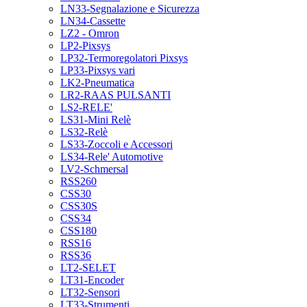
LN33-Segnalazione e Sicurezza
LN34-Cassette
LZ2 - Omron
LP2-Pixsys
LP32-Termoregolatori Pixsys
LP33-Pixsys vari
LK2-Pneumatica
LR2-RAAS PULSANTI
LS2-RELE'
LS31-Mini Relè
LS32-Relè
LS33-Zoccoli e Accessori
LS34-Rele' Automotive
LV2-Schmersal
RSS260
CSS30
CSS30S
CSS34
CSS180
RSS16
RSS36
LT2-SELET
LT31-Encoder
LT32-Sensori
LT33-Strumenti