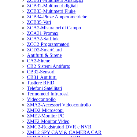
ZCB31-Multimetri Analogici
ZCB32-Multimetri digitali
ZCB33-Multimetri Fluke
ZCB34-Pinze Amperometriche
ZCB35-Vari
ZCA2-Misuratori di Campo
ZCA31-Promax
ZCA32-SatLink
ZCC2-Programmatori
ZCD2-SmartCard
Antifurti & Sirene
CA2-Sirene
CB2-Sistemi Antifurto
CB32-Sensori
CB31-Antifurti
Tastiere RFID
Telefoni Satellitari
Termometri Infrarossi
Videocontrollo
ZMA2-Accessori Videocontrollo
ZMD2-Microscopi
ZME2-Monitor PC
ZMF2-Monitor Video
ZMG2-Registratori DVR e NVR
ZML2-SPY CAM & CAMERA CAR