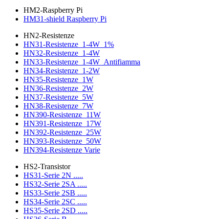
HM2-Raspberry Pi
HM31-shield Raspberry Pi
HN2-Resistenze
HN31-Resistenze_1-4W_1%
HN32-Resistenze_1-4W
HN33-Resistenze_1-4W_Antifiamma
HN34-Resistenze_1-2W
HN35-Resistenze_1W
HN36-Resistenze_2W
HN37-Resistenze_5W
HN38-Resistenze_7W
HN390-Resistenze_11W
HN391-Resistenze_17W
HN392-Resistenze_25W
HN393-Resistenze_50W
HN394-Resistenze Varie
HS2-Transistor
HS31-Serie 2N .....
HS32-Serie 2SA .....
HS33-Serie 2SB .....
HS34-Serie 2SC .....
HS35-Serie 2SD .....