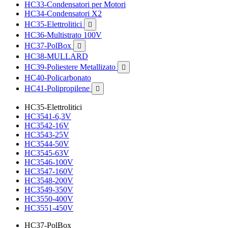
HC33-Condensatori per Motori
HC34-Condensatori X2
HC35-Elettrolitici

HC36-Multistrato 100V
HC37-PolBox

HC38-MULLARD
HC39-Poliestere Metallizato

HC40-Policarbonato
HC41-Polipropilene

HC35-Elettrolitici
HC3541-6,3V
HC3542-16V
HC3543-25V
HC3544-50V
HC3545-63V
HC3546-100V
HC3547-160V
HC3548-200V
HC3549-350V
HC3550-400V
HC3551-450V
HC37-PolBox