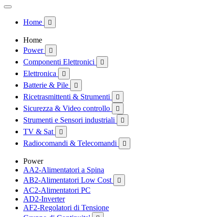
Home

Home
Power

Componenti Elettronici

Elettronica

Batterie & Pile

Ricetrasmittenti & Strumenti

Sicurezza & Video controllo

Strumenti e Sensori industriali

TV & Sat

Radiocomandi & Telecomandi

Power
AA2-Alimentatori a Spina
AB2-Alimentatori Low Cost

AC2-Alimentatori PC
AD2-Inverter
AF2-Regolatori di Tensione