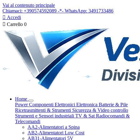
Vai al contenuto principale
Chiamaci: +390574592089 -*- WhatsApp: 3491733486

Accedi

Carrello
0
Home
Power
Componenti Elettronici
Elettronica
Batterie & Pile
Ricetrasmittenti & Strumenti
Sicurezza & Video controllo
Strumenti e Sensori industriali
TV & Sat
Radiocomandi &
Telecomandi
AA2-Alimentatori a Spina
AB2-Alimentatori Low Cost
AB31-Alimentatori 5V