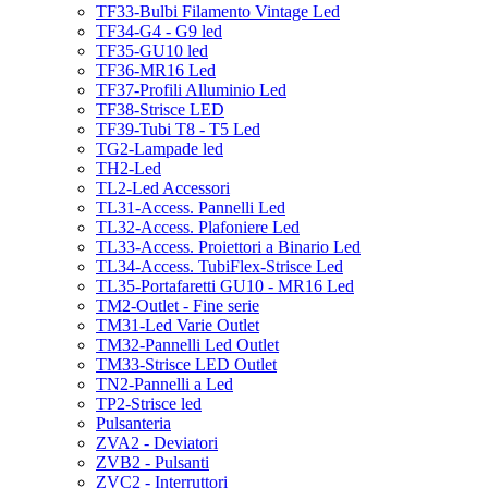
TF33-Bulbi Filamento Vintage Led
TF34-G4 - G9 led
TF35-GU10 led
TF36-MR16 Led
TF37-Profili Alluminio Led
TF38-Strisce LED
TF39-Tubi T8 - T5 Led
TG2-Lampade led
TH2-Led
TL2-Led Accessori
TL31-Access. Pannelli Led
TL32-Access. Plafoniere Led
TL33-Access. Proiettori a Binario Led
TL34-Access. TubiFlex-Strisce Led
TL35-Portafaretti GU10 - MR16 Led
TM2-Outlet - Fine serie
TM31-Led Varie Outlet
TM32-Pannelli Led Outlet
TM33-Strisce LED Outlet
TN2-Pannelli a Led
TP2-Strisce led
Pulsanteria
ZVA2 - Deviatori
ZVB2 - Pulsanti
ZVC2 - Interruttori