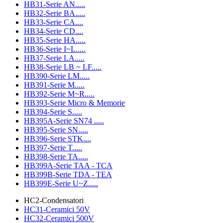
HB31-Serie AN.....
HB32-Serie BA.....
HB33-Serie CA....
HB34-Serie CD....
HB35-Serie HA.....
HB36-Serie I~L.....
HB37-Serie LA.....
HB38-Serie LB ~ LF.....
HB390-Serie LM.....
HB391-Serie M.....
HB392-Serie M~R.....
HB393-Serie Micro & Memorie
HB394-Serie S.....
HB395A-Serie SN74 .....
HB395-Serie SN.....
HB396-Serie STK....
HB397-Serie T.....
HB398-Serie TA.....
HB399A-Serie TAA - TCA
HB399B-Serie TDA - TEA
HB399E-Serie U~Z.....
HC2-Condensatori
HC31-Ceramici 50V
HC32-Ceramici 500V