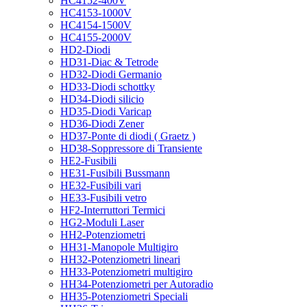
HC4152-400V
HC4153-1000V
HC4154-1500V
HC4155-2000V
HD2-Diodi
HD31-Diac & Tetrode
HD32-Diodi Germanio
HD33-Diodi schottky
HD34-Diodi silicio
HD35-Diodi Varicap
HD36-Diodi Zener
HD37-Ponte di diodi ( Graetz )
HD38-Soppressore di Transiente
HE2-Fusibili
HE31-Fusibili Bussmann
HE32-Fusibili vari
HE33-Fusibili vetro
HF2-Interruttori Termici
HG2-Moduli Laser
HH2-Potenziometri
HH31-Manopole Multigiro
HH32-Potenziometri lineari
HH33-Potenziometri multigiro
HH34-Potenziometri per Autoradio
HH35-Potenziometri Speciali