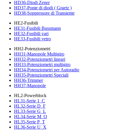
HD36-Diodi Zener
HD37-Ponte di diodi ( Graetz )
HD38-Soppressore di Transiente
HE2-Fusibili
HE31-Fusibili Bussmann
HE32-Fusibili vari
HE33-Fusibili vetro
HH2-Potenziometri
HH31-Manopole Multigiro
HH32-Potenziometri lineari
HH33-Potenziometri multigiro
HH34-Potenziometri per Autoradio
HH35-Potenziometri Speciali
HH36-Trimmer
HH37-Manopole
HL2-Powerblock
HL31-Serie 1_C
HL32-Serie D_F
HL33-Serie G_L
HL34-Serie M_O
HL35-Serie P_T
HL36-Serie U_X