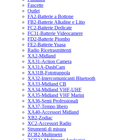
Fascette
Outlet
FA2-Batterie a Bottone
FB2-Batterie Alkaline e Litio
FC2-Batterie Dedicate
FC31-Batterie Videocamere
FD2-Batterie Piombo
FE2-Batterie Yuasa
Radio Ricetrasmittenti
XA2-Midland
XA31-Action Camera
XA31A-DashCam
XA31B-Fototrappola
XA32-Intercomunicanti Bluetooth
XA33-Midland CB
XA34-Midland VHF-UHF
XA35-Midland VHF Marini
XA36-Semi Professionali
XA37-Tempo libero
XA40-Accessori Midland
XB2-Zodiac
XC2-Accessori Radio
Strumenti di misura
ZCB2-Multimetri