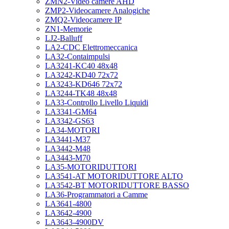
ZMN2-Video camere AHD
ZMP2-Videocamere Analogiche
ZMQ2-Videocamere IP
ZN1-Memorie
LJ2-Balluff
LA2-CDC Elettromeccanica
LA32-Contaimpulsi
LA3241-KC40 48x48
LA3242-KD40 72x72
LA3243-KD646 72x72
LA3244-TK48 48x48
LA33-Controllo Livello Liquidi
LA3341-GM64
LA3342-GS63
LA34-MOTORI
LA3441-M37
LA3442-M48
LA3443-M70
LA35-MOTORIDUTTORI
LA3541-AT MOTORIDUTTORE ALTO
LA3542-BT MOTORIDUTTORE BASSO
LA36-Programmatori a Camme
LA3641-4800
LA3642-4900
LA3643-4900DV