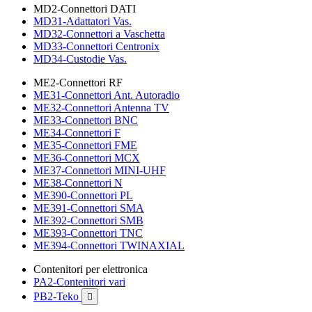
MD2-Connettori DATI
MD31-Adattatori Vas.
MD32-Connettori a Vaschetta
MD33-Connettori Centronix
MD34-Custodie Vas.
ME2-Connettori RF
ME31-Connettori Ant. Autoradio
ME32-Connettori Antenna TV
ME33-Connettori BNC
ME34-Connettori F
ME35-Connettori FME
ME36-Connettori MCX
ME37-Connettori MINI-UHF
ME38-Connettori N
ME390-Connettori PL
ME391-Connettori SMA
ME392-Connettori SMB
ME393-Connettori TNC
ME394-Connettori TWINAXIAL
Contenitori per elettronica
PA2-Contenitori vari
PB2-Teko
