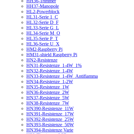
HH36-Trimmer
HH37-Manopole
HL2-Powerblock
HL31-Serie 1_C
HL32-Serie D_F
HL33-Serie G_L
HL34-Serie M_O
HL35-Serie P_T
HL36-Serie U_X
HM2-Raspberry Pi
HM31-shield Raspberry Pi
HN2-Resistenze
HN31-Resistenze_1-4W_1%
HN32-Resistenze_1-4W
HN33-Resistenze_1-4W_Antifiamma
HN34-Resistenze_1-2W
HN35-Resistenze_1W
HN36-Resistenze_2W
HN37-Resistenze_5W
HN38-Resistenze_7W
HN390-Resistenze_11W
HN391-Resistenze_17W
HN392-Resistenze_25W
HN393-Resistenze_50W
HN394-Resistenze Varie