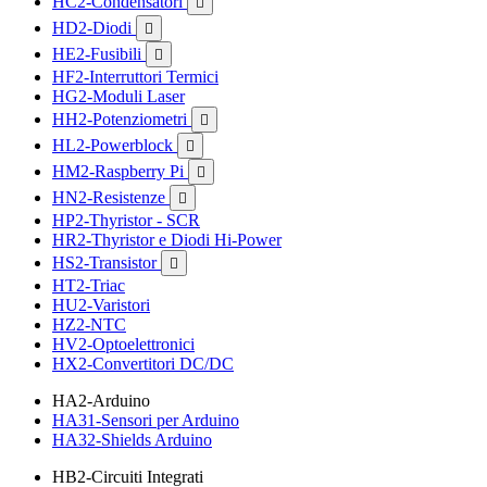
HC2-Condensatori

HD2-Diodi

HE2-Fusibili

HF2-Interruttori Termici
HG2-Moduli Laser
HH2-Potenziometri

HL2-Powerblock

HM2-Raspberry Pi

HN2-Resistenze

HP2-Thyristor - SCR
HR2-Thyristor e Diodi Hi-Power
HS2-Transistor

HT2-Triac
HU2-Varistori
HZ2-NTC
HV2-Optoelettronici
HX2-Convertitori DC/DC
HA2-Arduino
HA31-Sensori per Arduino
HA32-Shields Arduino
HB2-Circuiti Integrati