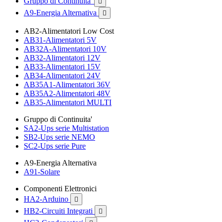
Gruppo di Continuita'

A9-Energia Alternativa

AB2-Alimentatori Low Cost
AB31-Alimentatori 5V
AB32A-Alimentatori 10V
AB32-Alimentatori 12V
AB33-Alimentatori 15V
AB34-Alimentatori 24V
AB35A1-Alimentatori 36V
AB35A2-Alimentatori 48V
AB35-Alimentatori MULTI
Gruppo di Continuita'
SA2-Ups serie Multistation
SB2-Ups serie NEMO
SC2-Ups serie Pure
A9-Energia Alternativa
A91-Solare
Componenti Elettronici
HA2-Arduino

HB2-Circuiti Integrati
