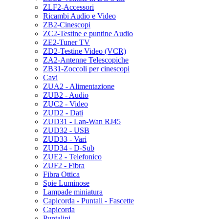
ZLF2-Accessori
Ricambi Audio e Video
ZB2-Cinescopi
ZC2-Testine e puntine Audio
ZE2-Tuner TV
ZD2-Testine Video (VCR)
ZA2-Antenne Telescopiche
ZB31-Zoccoli per cinescopi
Cavi
ZUA2 - Alimentazione
ZUB2 - Audio
ZUC2 - Video
ZUD2 - Dati
ZUD31 - Lan-Wan RJ45
ZUD32 - USB
ZUD33 - Vari
ZUD34 - D-Sub
ZUE2 - Telefonico
ZUF2 - Fibra
Fibra Ottica
Spie Luminose
Lampade miniatura
Capicorda - Puntali - Fascette
Capicorda
Puntalini