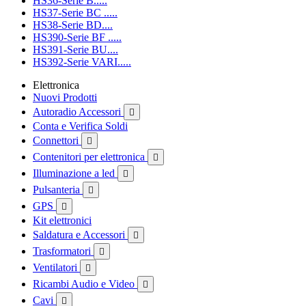
HS36-Serie B.....
HS37-Serie BC .....
HS38-Serie BD....
HS390-Serie BF .....
HS391-Serie BU....
HS392-Serie VARI.....
Elettronica
Nuovi Prodotti
Autoradio Accessori

Conta e Verifica Soldi
Connettori

Contenitori per elettronica

Illuminazione a led

Pulsanteria

GPS

Kit elettronici
Saldatura e Accessori

Trasformatori

Ventilatori

Ricambi Audio e Video

Cavi
