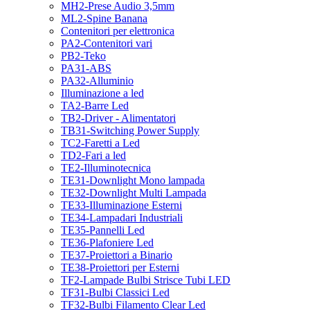
MH2-Prese Audio 3,5mm
ML2-Spine Banana
Contenitori per elettronica
PA2-Contenitori vari
PB2-Teko
PA31-ABS
PA32-Alluminio
Illuminazione a led
TA2-Barre Led
TB2-Driver - Alimentatori
TB31-Switching Power Supply
TC2-Faretti a Led
TD2-Fari a led
TE2-Illuminotecnica
TE31-Downlight Mono lampada
TE32-Downlight Multi Lampada
TE33-Illuminazione Esterni
TE34-Lampadari Industriali
TE35-Pannelli Led
TE36-Plafoniere Led
TE37-Proiettori a Binario
TE38-Proiettori per Esterni
TF2-Lampade Bulbi Strisce Tubi LED
TF31-Bulbi Classici Led
TF32-Bulbi Filamento Clear Led