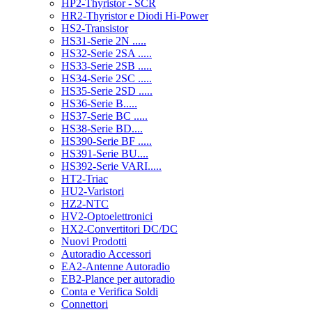
HP2-Thyristor - SCR
HR2-Thyristor e Diodi Hi-Power
HS2-Transistor
HS31-Serie 2N .....
HS32-Serie 2SA .....
HS33-Serie 2SB .....
HS34-Serie 2SC .....
HS35-Serie 2SD .....
HS36-Serie B.....
HS37-Serie BC .....
HS38-Serie BD....
HS390-Serie BF .....
HS391-Serie BU....
HS392-Serie VARI.....
HT2-Triac
HU2-Varistori
HZ2-NTC
HV2-Optoelettronici
HX2-Convertitori DC/DC
Nuovi Prodotti
Autoradio Accessori
EA2-Antenne Autoradio
EB2-Plance per autoradio
Conta e Verifica Soldi
Connettori