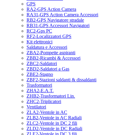
GPS
RA2-GPS Action Camera
RA31-GPS Action Camera Accessori
RB2-GPS Navigatore stradale
RB31-GPS Accessori Navigatori
RC2-Gps PC
RF2-Localizzatori GPS
Kit elettronici
Saldatura e Accessori
ZBA2-Pompette aspiranti
ZBB2-Ricambi & Accessori
ZBC2-Saldatori
ZBD2-Saldatori a Gas
ZBE2-Stagno
ZBF2-Stazioni saldanti & dissaldanti
Trasformatori
ZHA2-E.A.T.
ZHB2-Trasformatori Lin.
ZHC2-Triplicatori
Ventilatori
ZLA2-Ventole in AC
ZLB2-Ventole in AC Radiali
ZLC2-Ventole in DC 2 fili
ZLD2-Ventole in DC Radiali
ZLE2-Ventole in DC 3 fili