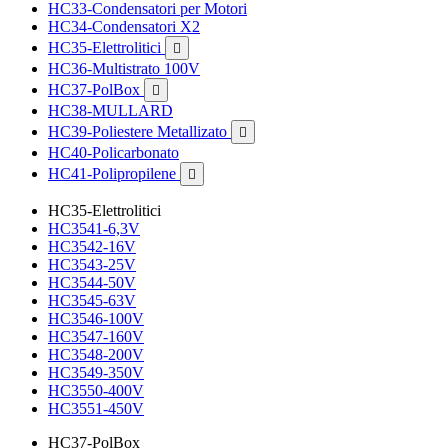
HC33-Condensatori per Motori
HC34-Condensatori X2
HC35-Elettrolitici

HC36-Multistrato 100V
HC37-PolBox

HC38-MULLARD
HC39-Poliestere Metallizato

HC40-Policarbonato
HC41-Polipropilene

HC35-Elettrolitici
HC3541-6,3V
HC3542-16V
HC3543-25V
HC3544-50V
HC3545-63V
HC3546-100V
HC3547-160V
HC3548-200V
HC3549-350V
HC3550-400V
HC3551-450V
HC37-PolBox