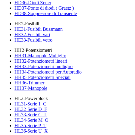
HD36-Diodi Zener
HD37-Ponte di diodi ( Graetz )
HD38-Soppressore di Transiente
HE2-Fusibili
HE31-Fusibili Bussmann
HE32-Fusibili vari
HE33-Fusibili vetro
HH2-Potenziometri
HH31-Manopole Multigiro
HH32-Potenziometri lineari
HH33-Potenziometri multigiro
HH34-Potenziometri per Autoradio
HH35-Potenziometri Speciali
HH36-Trimmer
HH37-Manopole
HL2-Powerblock
HL31-Serie 1_C
HL32-Serie D_F
HL33-Serie G_L
HL34-Serie M_O
HL35-Serie P_T
HL36-Serie U_X