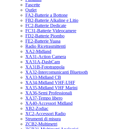
Fascette
Outlet
FA2-Batterie a Bottone
FB2-Batterie Alkaline e Litio
FC2-Batterie Dedicate
FC31-Batterie Videocamere
FD2-Batterie Piombo
FE2-Batterie Yuasa
Radio Ricetrasmittenti
XA2-Midland
XA31-Action Camera
XA31A-DashCam
XA31B-Fototrappola
XA32-Intercomunicanti Bluetooth
XA33-Midland CB
XA34-Midland VHF-UHF
XA35-Midland VHF Marini
XA36-Semi Professionali
XA37-Tempo libero
XA40-Accessori Midland
XB2-Zodiac
XC2-Accessori Radio
Strumenti di misura
ZCB2-Multimetri