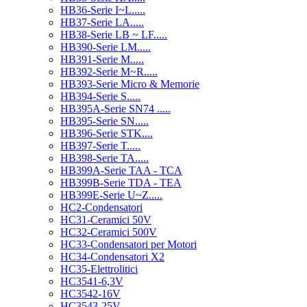
HB36-Serie I~L.....
HB37-Serie LA.....
HB38-Serie LB ~ LF.....
HB390-Serie LM.....
HB391-Serie M.....
HB392-Serie M~R.....
HB393-Serie Micro & Memorie
HB394-Serie S.....
HB395A-Serie SN74 .....
HB395-Serie SN.....
HB396-Serie STK....
HB397-Serie T.....
HB398-Serie TA.....
HB399A-Serie TAA - TCA
HB399B-Serie TDA - TEA
HB399E-Serie U~Z.....
HC2-Condensatori
HC31-Ceramici 50V
HC32-Ceramici 500V
HC33-Condensatori per Motori
HC34-Condensatori X2
HC35-Elettrolitici
HC3541-6,3V
HC3542-16V
HC3543-25V