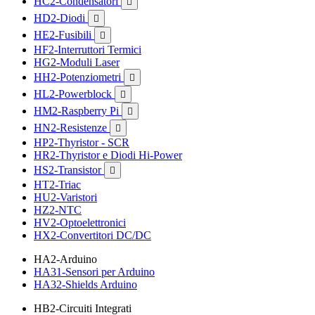
HC2-Condensatori

HD2-Diodi

HE2-Fusibili

HF2-Interruttori Termici
HG2-Moduli Laser
HH2-Potenziometri

HL2-Powerblock

HM2-Raspberry Pi

HN2-Resistenze

HP2-Thyristor - SCR
HR2-Thyristor e Diodi Hi-Power
HS2-Transistor

HT2-Triac
HU2-Varistori
HZ2-NTC
HV2-Optoelettronici
HX2-Convertitori DC/DC
HA2-Arduino
HA31-Sensori per Arduino
HA32-Shields Arduino
HB2-Circuiti Integrati