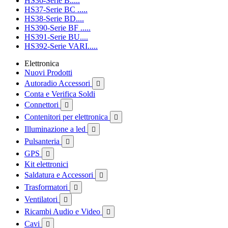
HS36-Serie B.....
HS37-Serie BC .....
HS38-Serie BD....
HS390-Serie BF .....
HS391-Serie BU....
HS392-Serie VARI.....
Elettronica
Nuovi Prodotti
Autoradio Accessori

Conta e Verifica Soldi
Connettori

Contenitori per elettronica

Illuminazione a led

Pulsanteria

GPS

Kit elettronici
Saldatura e Accessori

Trasformatori

Ventilatori

Ricambi Audio e Video

Cavi
