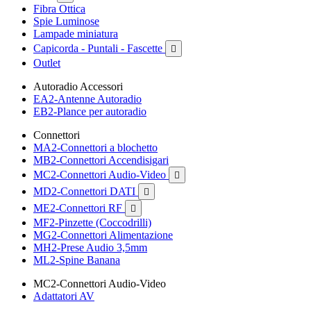
Fibra Ottica
Spie Luminose
Lampade miniatura
Capicorda - Puntali - Fascette

Outlet
Autoradio Accessori
EA2-Antenne Autoradio
EB2-Plance per autoradio
Connettori
MA2-Connettori a blochetto
MB2-Connettori Accendisigari
MC2-Connettori Audio-Video

MD2-Connettori DATI

ME2-Connettori RF

MF2-Pinzette (Coccodrilli)
MG2-Connettori Alimentazione
MH2-Prese Audio 3,5mm
ML2-Spine Banana
MC2-Connettori Audio-Video
Adattatori AV