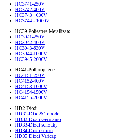
HC3741-250V
HC3742-400V
HC3743 - 630V
HC3744 - 1000V
HC39-Poliestere Metallizato
HC3941-250V
HC3942-400V
HC3943-630V
HC3944-1000V
HC3945-2000V
HC41-Polipropilene
HC4151-250V
HC4152-400V
HC4153-1000V
HC4154-1500V
HC4155-2000V
HD2-Diodi
HD31-Diac & Tetrode
HD32-Diodi Germanio
HD33-Diodi schottky
HD34-Diodi silicio
HD35-Diodi Varicap