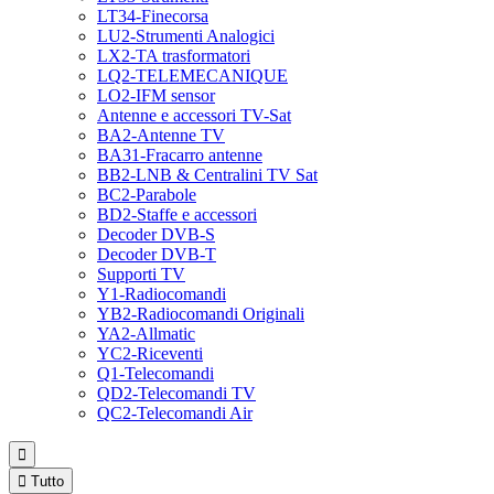
LT34-Finecorsa
LU2-Strumenti Analogici
LX2-TA trasformatori
LQ2-TELEMECANIQUE
LO2-IFM sensor
Antenne e accessori TV-Sat
BA2-Antenne TV
BA31-Fracarro antenne
BB2-LNB & Centralini TV Sat
BC2-Parabole
BD2-Staffe e accessori
Decoder DVB-S
Decoder DVB-T
Supporti TV
Y1-Radiocomandi
YB2-Radiocomandi Originali
YA2-Allmatic
YC2-Riceventi
Q1-Telecomandi
QD2-Telecomandi TV
QC2-Telecomandi Air


Tutto