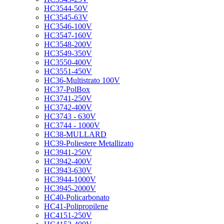
HC3544-50V
HC3545-63V
HC3546-100V
HC3547-160V
HC3548-200V
HC3549-350V
HC3550-400V
HC3551-450V
HC36-Multistrato 100V
HC37-PolBox
HC3741-250V
HC3742-400V
HC3743 - 630V
HC3744 - 1000V
HC38-MULLARD
HC39-Poliestere Metallizato
HC3941-250V
HC3942-400V
HC3943-630V
HC3944-1000V
HC3945-2000V
HC40-Policarbonato
HC41-Polipropilene
HC4151-250V