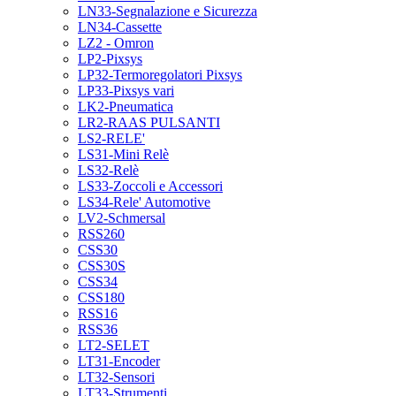
LN33-Segnalazione e Sicurezza
LN34-Cassette
LZ2 - Omron
LP2-Pixsys
LP32-Termoregolatori Pixsys
LP33-Pixsys vari
LK2-Pneumatica
LR2-RAAS PULSANTI
LS2-RELE'
LS31-Mini Relè
LS32-Relè
LS33-Zoccoli e Accessori
LS34-Rele' Automotive
LV2-Schmersal
RSS260
CSS30
CSS30S
CSS34
CSS180
RSS16
RSS36
LT2-SELET
LT31-Encoder
LT32-Sensori
LT33-Strumenti