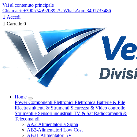
Vai al contenuto principale
Chiamaci: +390574592089 -*- WhatsApp: 3491733486

Accedi

Carrello
0
Home
Power
Componenti Elettronici
Elettronica
Batterie & Pile
Ricetrasmittenti & Strumenti
Sicurezza & Video controllo
Strumenti e Sensori industriali
TV & Sat
Radiocomandi &
Telecomandi
AA2-Alimentatori a Spina
AB2-Alimentatori Low Cost
AB31-Alimentatori 5V