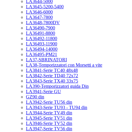
LA3644-5000
LA3645-5200-5400
LA3646-6000
LA3647-7800
LA3648-7800DV
LA36490-7900
LA36491-8800
LA36492-11800
LA36493-11900
LA36494-14000
LA36495-PM21
LA37-SBRINATORI
LA38-Temporizzatori con Morsetti a vite
LA3841-Serie TC40 48x48
LA3842-Serie TD40 72x72
LA3843-Serie TX40 33x75
LA390-Temporizzatori guida Din
LA3941-Serie GU
GZ90 din
LA3942-Serie TU56 din
LA3943-Serie TU93 - TU94 din
LA3944-Serie TV49 din
LA3945-Serie TV51 din
LA3946-Serie TV52 din
LA3947-Serie TV56 din