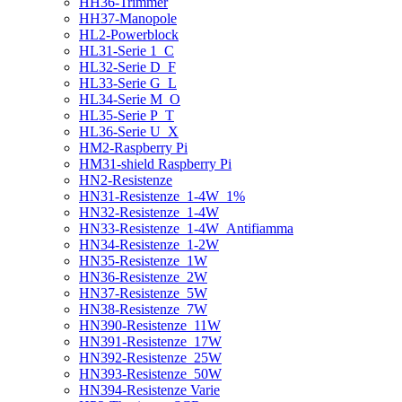
HH36-Trimmer
HH37-Manopole
HL2-Powerblock
HL31-Serie 1_C
HL32-Serie D_F
HL33-Serie G_L
HL34-Serie M_O
HL35-Serie P_T
HL36-Serie U_X
HM2-Raspberry Pi
HM31-shield Raspberry Pi
HN2-Resistenze
HN31-Resistenze_1-4W_1%
HN32-Resistenze_1-4W
HN33-Resistenze_1-4W_Antifiamma
HN34-Resistenze_1-2W
HN35-Resistenze_1W
HN36-Resistenze_2W
HN37-Resistenze_5W
HN38-Resistenze_7W
HN390-Resistenze_11W
HN391-Resistenze_17W
HN392-Resistenze_25W
HN393-Resistenze_50W
HN394-Resistenze Varie