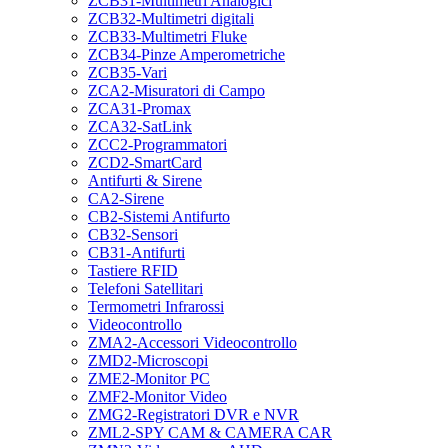
ZCB31-Multimetri Analogici
ZCB32-Multimetri digitali
ZCB33-Multimetri Fluke
ZCB34-Pinze Amperometriche
ZCB35-Vari
ZCA2-Misuratori di Campo
ZCA31-Promax
ZCA32-SatLink
ZCC2-Programmatori
ZCD2-SmartCard
Antifurti & Sirene
CA2-Sirene
CB2-Sistemi Antifurto
CB32-Sensori
CB31-Antifurti
Tastiere RFID
Telefoni Satellitari
Termometri Infrarossi
Videocontrollo
ZMA2-Accessori Videocontrollo
ZMD2-Microscopi
ZME2-Monitor PC
ZMF2-Monitor Video
ZMG2-Registratori DVR e NVR
ZML2-SPY CAM & CAMERA CAR