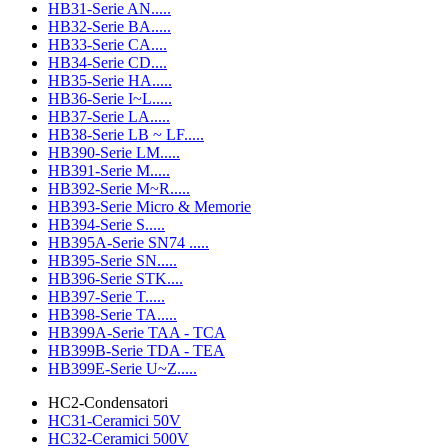
HB31-Serie AN.....
HB32-Serie BA.....
HB33-Serie CA....
HB34-Serie CD....
HB35-Serie HA.....
HB36-Serie I~L.....
HB37-Serie LA.....
HB38-Serie LB ~ LF.....
HB390-Serie LM.....
HB391-Serie M.....
HB392-Serie M~R.....
HB393-Serie Micro & Memorie
HB394-Serie S.....
HB395A-Serie SN74 .....
HB395-Serie SN.....
HB396-Serie STK....
HB397-Serie T.....
HB398-Serie TA.....
HB399A-Serie TAA - TCA
HB399B-Serie TDA - TEA
HB399E-Serie U~Z.....
HC2-Condensatori
HC31-Ceramici 50V
HC32-Ceramici 500V