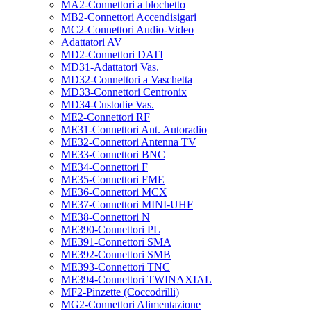
MA2-Connettori a blochetto
MB2-Connettori Accendisigari
MC2-Connettori Audio-Video
Adattatori AV
MD2-Connettori DATI
MD31-Adattatori Vas.
MD32-Connettori a Vaschetta
MD33-Connettori Centronix
MD34-Custodie Vas.
ME2-Connettori RF
ME31-Connettori Ant. Autoradio
ME32-Connettori Antenna TV
ME33-Connettori BNC
ME34-Connettori F
ME35-Connettori FME
ME36-Connettori MCX
ME37-Connettori MINI-UHF
ME38-Connettori N
ME390-Connettori PL
ME391-Connettori SMA
ME392-Connettori SMB
ME393-Connettori TNC
ME394-Connettori TWINAXIAL
MF2-Pinzette (Coccodrilli)
MG2-Connettori Alimentazione