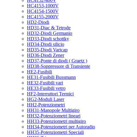
HC4152-400V
HC4153-1000V
HC4154-1500V
HC4155-2000V
HD2-Diodi
HD31-Diac & Tetrode
HD32-Diodi Germanio
HD33-Diodi schottky
HD34-Diodi silicio
HD35-Diodi Varicap
HD36-Diodi Zener
HD37-Ponte di diodi ( Graetz )
HD38-Soppressore di Transiente
HE2-Fusibili
HE31-Fusibili Bussmann
HE32-Fusibili vari
HE33-Fusibili vetro
HF2-Interruttori Termici
HG2-Moduli Laser
HH2-Potenziometri
HH31-Manopole Multigiro
HH32-Potenziometri lineari
HH33-Potenziometri multigiro
HH34-Potenziometri per Autoradio
HH35-Potenziometri Speciali