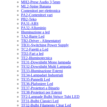
MH2-Prese Audio 3,5mm
ML2-Spine Banana
Contenitori per elettronica
PA2-Contenitori vari
PB2-Teko
PA31-ABS
PA32-Alluminio
Illuminazione a led
TA2-Barre Led
TB2-Driver - Alimentatori
TB31-Switching Power Supply
TC2-Faretti a Led
TD2-Fari a led
TE2-Illuminotecnica
TE31-Downlight Mono lampada
TE32-Downlight Multi Lampada
TE33-Illuminazione Esterni
TE34-Lampadari Industriali
TE35-Pannelli Led
TE36-Plafoniere Led
TE37-Proiettori a Binario
TE38-Proiettori per Esterni
TF2-Lampade Bulbi Strisce Tubi LED
TF31-Bulbi Classici Led
TF32-Bulbi Filamento Clear Led