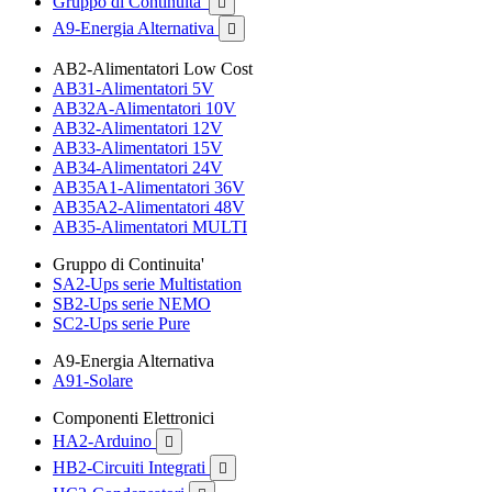
Gruppo di Continuita'

A9-Energia Alternativa

AB2-Alimentatori Low Cost
AB31-Alimentatori 5V
AB32A-Alimentatori 10V
AB32-Alimentatori 12V
AB33-Alimentatori 15V
AB34-Alimentatori 24V
AB35A1-Alimentatori 36V
AB35A2-Alimentatori 48V
AB35-Alimentatori MULTI
Gruppo di Continuita'
SA2-Ups serie Multistation
SB2-Ups serie NEMO
SC2-Ups serie Pure
A9-Energia Alternativa
A91-Solare
Componenti Elettronici
HA2-Arduino

HB2-Circuiti Integrati
