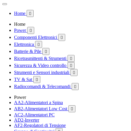
Home

Home
Power

Componenti Elettronici

Elettronica

Batterie & Pile

Ricetrasmittenti & Strumenti

Sicurezza & Video controllo

Strumenti e Sensori industriali

TV & Sat

Radiocomandi & Telecomandi

Power
AA2-Alimentatori a Spina
AB2-Alimentatori Low Cost

AC2-Alimentatori PC
AD2-Inverter
AF2-Regolatori di Tensione