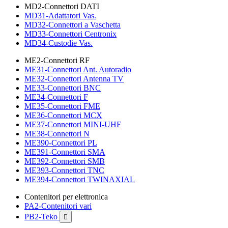
MD2-Connettori DATI
MD31-Adattatori Vas.
MD32-Connettori a Vaschetta
MD33-Connettori Centronix
MD34-Custodie Vas.
ME2-Connettori RF
ME31-Connettori Ant. Autoradio
ME32-Connettori Antenna TV
ME33-Connettori BNC
ME34-Connettori F
ME35-Connettori FME
ME36-Connettori MCX
ME37-Connettori MINI-UHF
ME38-Connettori N
ME390-Connettori PL
ME391-Connettori SMA
ME392-Connettori SMB
ME393-Connettori TNC
ME394-Connettori TWINAXIAL
Contenitori per elettronica
PA2-Contenitori vari
PB2-Teko
