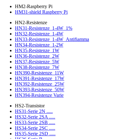
HM2-Raspberry Pi
HM31-shield Raspberry Pi
HN2-Resistenze
HN31-Resistenze_1-4W_1%
HN32-Resistenze_1-4W
HN33-Resistenze_1-4W_Antifiamma
HN34-Resistenze_1-2W
HN35-Resistenze_1W
HN36-Resistenze_2W
HN37-Resistenze_5W
HN38-Resistenze_7W
HN390-Resistenze_11W
HN391-Resistenze_17W
HN392-Resistenze_25W
HN393-Resistenze_50W
HN394-Resistenze Varie
HS2-Transistor
HS31-Serie 2N .....
HS32-Serie 2SA .....
HS33-Serie 2SB .....
HS34-Serie 2SC .....
HS35-Serie 2SD .....