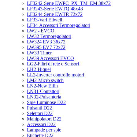
LF3242-Serie EWPC_PX_TM_EM 38x72
LF3243-Serie EWTQ 48x48
LF3244-Serie EWTR 72x72
LF33-Vari Eliwell
LF34-Accessori Termoregolatori
LW2 - EVCO
LW32 Termoregolatori
LW324 EV3 36x72
LW395 EV7 72x72
LW33 Timer
LW39 Accessori EVCO
LG2-Filtri di rete e Sensori
LH2-Hiquel
LL2-Inverter controllo motori
LM2-Micro switch
LN2-New Elfin
LN31-Contattori
LN32-Pulsanteria
Spie Luminose D22
Pulsanti D22
Selettori D22
Manipolatori D22
Accessori D22
Lampade per spie
Etichette D22