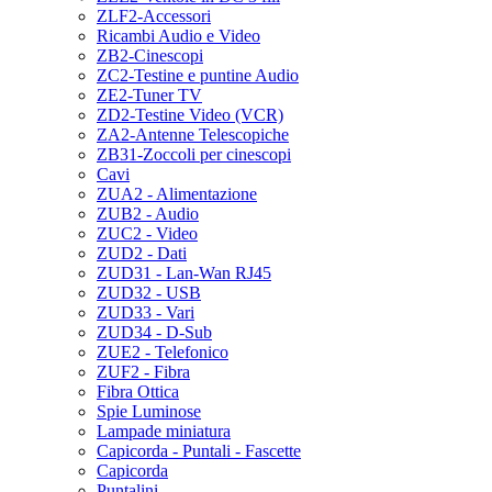
ZLF2-Accessori
Ricambi Audio e Video
ZB2-Cinescopi
ZC2-Testine e puntine Audio
ZE2-Tuner TV
ZD2-Testine Video (VCR)
ZA2-Antenne Telescopiche
ZB31-Zoccoli per cinescopi
Cavi
ZUA2 - Alimentazione
ZUB2 - Audio
ZUC2 - Video
ZUD2 - Dati
ZUD31 - Lan-Wan RJ45
ZUD32 - USB
ZUD33 - Vari
ZUD34 - D-Sub
ZUE2 - Telefonico
ZUF2 - Fibra
Fibra Ottica
Spie Luminose
Lampade miniatura
Capicorda - Puntali - Fascette
Capicorda
Puntalini