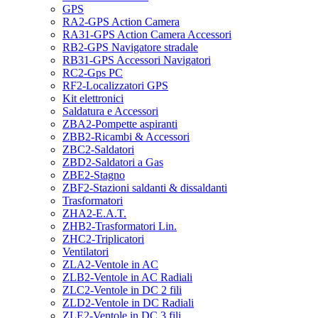
GPS
RA2-GPS Action Camera
RA31-GPS Action Camera Accessori
RB2-GPS Navigatore stradale
RB31-GPS Accessori Navigatori
RC2-Gps PC
RF2-Localizzatori GPS
Kit elettronici
Saldatura e Accessori
ZBA2-Pompette aspiranti
ZBB2-Ricambi & Accessori
ZBC2-Saldatori
ZBD2-Saldatori a Gas
ZBE2-Stagno
ZBF2-Stazioni saldanti & dissaldanti
Trasformatori
ZHA2-E.A.T.
ZHB2-Trasformatori Lin.
ZHC2-Triplicatori
Ventilatori
ZLA2-Ventole in AC
ZLB2-Ventole in AC Radiali
ZLC2-Ventole in DC 2 fili
ZLD2-Ventole in DC Radiali
ZLE2-Ventole in DC 3 fili