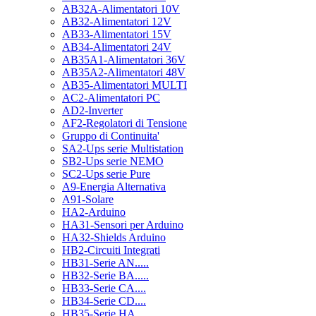
AB32A-Alimentatori 10V
AB32-Alimentatori 12V
AB33-Alimentatori 15V
AB34-Alimentatori 24V
AB35A1-Alimentatori 36V
AB35A2-Alimentatori 48V
AB35-Alimentatori MULTI
AC2-Alimentatori PC
AD2-Inverter
AF2-Regolatori di Tensione
Gruppo di Continuita'
SA2-Ups serie Multistation
SB2-Ups serie NEMO
SC2-Ups serie Pure
A9-Energia Alternativa
A91-Solare
HA2-Arduino
HA31-Sensori per Arduino
HA32-Shields Arduino
HB2-Circuiti Integrati
HB31-Serie AN.....
HB32-Serie BA.....
HB33-Serie CA....
HB34-Serie CD....
HB35-Serie HA.....