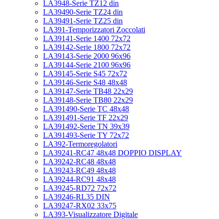
LA3948-Serie TZ12 din
LA39490-Serie TZ24 din
LA39491-Serie TZ25 din
LA391-Temporizzatori Zoccolati
LA39141-Serie 1400 72x72
LA39142-Serie 1800 72x72
LA39143-Serie 2000 96x96
LA39144-Serie 2100 96x96
LA39145-Serie S45 72x72
LA39146-Serie S48 48x48
LA39147-Serie TB48 22x29
LA39148-Serie TB80 22x29
LA391490-Serie TC 48x48
LA391491-Serie TF 22x29
LA391492-Serie TN 39x39
LA391493-Serie TY 72x72
LA392-Termoregolatori
LA39241-RC47 48x48 DOPPIO DISPLAY
LA39242-RC48 48x48
LA39243-RC49 48x48
LA39244-RC91 48x48
LA39245-RD72 72x72
LA39246-RL35 DIN
LA39247-RX02 33x75
LA393-Visualizzatore Digitale