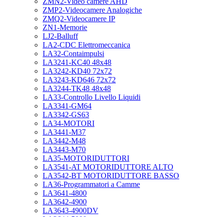
ZMN2-Video camere AHD
ZMP2-Videocamere Analogiche
ZMQ2-Videocamere IP
ZN1-Memorie
LJ2-Balluff
LA2-CDC Elettromeccanica
LA32-Contaimpulsi
LA3241-KC40 48x48
LA3242-KD40 72x72
LA3243-KD646 72x72
LA3244-TK48 48x48
LA33-Controllo Livello Liquidi
LA3341-GM64
LA3342-GS63
LA34-MOTORI
LA3441-M37
LA3442-M48
LA3443-M70
LA35-MOTORIDUTTORI
LA3541-AT MOTORIDUTTORE ALTO
LA3542-BT MOTORIDUTTORE BASSO
LA36-Programmatori a Camme
LA3641-4800
LA3642-4900
LA3643-4900DV