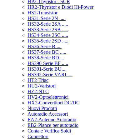
HP2-Thyristor - SCR
HR2-Thyristor e Diodi Hi-Power
HS2-Transistor
HS31-Serie 2N .....
HS32-Serie 2SA .....
HS33-Serie 2SB .....
HS34-Serie 2SC .....
HS35-Serie 2SD .....
HS36-Serie B.....
HS37-Serie BC .....
HS38-Serie BD....
HS390-Serie BF .....
HS391-Serie BU....
HS392-Serie VARI.....
HT2-Triac
HU2-Varistori
HZ2-NTC
HV2-Optoelettronici
HX2-Convertitori DC/DC
Nuovi Prodotti
Autoradio Accessori
EA2-Antenne Autoradio
EB2-Plance per autoradio
Conta e Verifica Soldi
Connettori