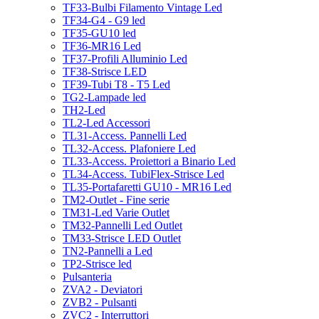
TF33-Bulbi Filamento Vintage Led
TF34-G4 - G9 led
TF35-GU10 led
TF36-MR16 Led
TF37-Profili Alluminio Led
TF38-Strisce LED
TF39-Tubi T8 - T5 Led
TG2-Lampade led
TH2-Led
TL2-Led Accessori
TL31-Access. Pannelli Led
TL32-Access. Plafoniere Led
TL33-Access. Proiettori a Binario Led
TL34-Access. TubiFlex-Strisce Led
TL35-Portafaretti GU10 - MR16 Led
TM2-Outlet - Fine serie
TM31-Led Varie Outlet
TM32-Pannelli Led Outlet
TM33-Strisce LED Outlet
TN2-Pannelli a Led
TP2-Strisce led
Pulsanteria
ZVA2 - Deviatori
ZVB2 - Pulsanti
ZVC2 - Interruttori