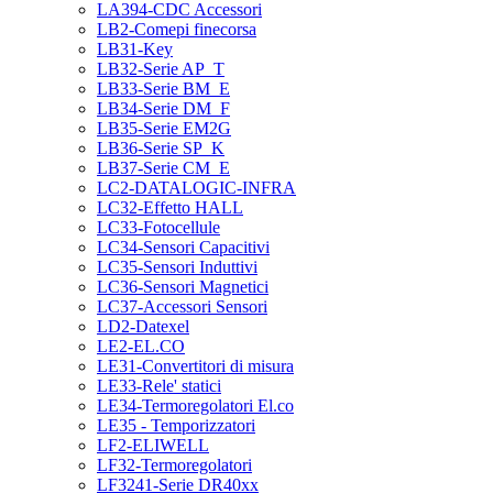
LA394-CDC Accessori
LB2-Comepi finecorsa
LB31-Key
LB32-Serie AP_T
LB33-Serie BM_E
LB34-Serie DM_F
LB35-Serie EM2G
LB36-Serie SP_K
LB37-Serie CM_E
LC2-DATALOGIC-INFRA
LC32-Effetto HALL
LC33-Fotocellule
LC34-Sensori Capacitivi
LC35-Sensori Induttivi
LC36-Sensori Magnetici
LC37-Accessori Sensori
LD2-Datexel
LE2-EL.CO
LE31-Convertitori di misura
LE33-Rele' statici
LE34-Termoregolatori El.co
LE35 - Temporizzatori
LF2-ELIWELL
LF32-Termoregolatori
LF3241-Serie DR40xx